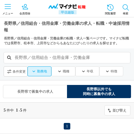
甲信越版
メニュー
会員登録
閲覧履歴
検索
長野県／信用組合・信用金庫・労働金庫の求人・転職・中途採用情
報
長野県／信用組合・信用金庫・労働金庫の転職・求人一覧ページです。マイナビ転職
では長野市、松本市、上田市などからもあなたにぴったりの求人を探せます。
長野県／信用組合・信用金庫・労働金庫
勤務地
職種
年収
特徴
条件変更
長野県
以外でも
長野県
で募集中の求人
同時に募集中の求人
5
1
5
件中
-
件
並び替え
1