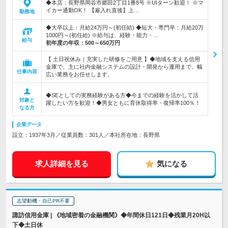
◆本店：長野県岡谷市郷田2丁目1番8号 ※UIターン歓迎！ ※マ
イカー通勤OK！ 【雇入れ直後】上…
勤務地
◆大卒以上：月給24万円～(初任給) ◆短大・専門卒：月給20万
1000円～(初任給) ※給与は、経験・能力・…
給与
初年度の年収：
500～650万円
【 土日祝休み｜充実した研修をご用意 】◆地域を支える信用
金庫で、主に社内金融システムの設計・開発から運用まで、幅
仕事内容
広い業務をお任せします。
◆SEとしての実務経験がある方◆今までの経験を活かして活
対象と
躍したい方を歓迎！◆男女ともに育休取得率・復帰率100％！
なる方
企業データ
設立：1937年3月／従業員数：301人／本社所在地：長野県
求人詳細を見る
気になる
志望動機・自己PR不要
諏訪信用金庫 | 《地域密着の金融機関》◆年間休日121日◆残業月20H以
下◆土日休