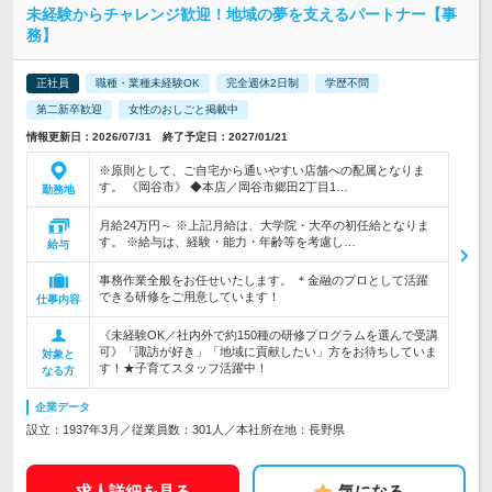
未経験からチャレンジ歓迎！地域の夢を支えるパートナー【事
務】
正社員
職種・業種未経験OK
完全週休2日制
学歴不問
第二新卒歓迎
女性のおしごと掲載中
情報更新日：2026/07/31 終了予定日：2027/01/21
※原則として、ご自宅から通いやすい店舗への配属となりま
す。 《岡谷市》 ◆本店／岡谷市郷田2丁目1…
勤務地
月給24万円～ ※上記月給は、大学院・大卒の初任給となりま
す。 ※給与は、経験・能力・年齢等を考慮し…
給与
事務作業全般をお任せいたします。 ＊金融のプロとして活躍
できる研修をご用意しています！
仕事内容
《未経験OK／社内外で約150種の研修プログラムを選んで受講
可》「諏訪が好き」「地域に貢献したい」方をお待ちしていま
対象と
す！★子育てスタッフ活躍中！
なる方
企業データ
設立：1937年3月／従業員数：301人／本社所在地：長野県
求人詳細を見る
気になる