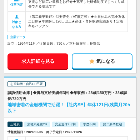
支援など幅広い業務をお任せ★充実した研修制度でじっくり成
仕事内容
長できる環境です
《第二新卒歓迎》◎要普免（AT限定可）★土日休みの完全週休
二日制★年間休日120日以上★産休・育休取得実績あり！定着
対象と
率もバツグン
なる方
企業データ
設立：1954年11月／従業員数：730人／本社所在地：長野県
求人詳細を見る
気になる
志望動機・自己PR不要
諏訪信用金庫 | ◆賞与支給実績年3回 ◆年収例：28歳/450万円・38歳課
長/720万円
地域密着の金融機関で活躍！【社内SE】年休121日/残業月20h
以下
正社員
業種未経験OK
完全週休2日制
学歴不問
第二新卒歓迎
情報更新日：2026/06/05 終了予定日：2026/11/26