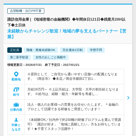
志望動機・自己PR不要
諏訪信用金庫 | 《地域密着の金融機関》◆年間休日121日◆残業月20H以
下◆土日休
未経験からチャレンジ歓迎！地域の夢を支えるパートナー【営
業】
正社員
職種・業種未経験OK
完全週休2日制
学歴不問
第二新卒歓迎
女性のおしごと掲載中
情報更新日：2026/07/31 終了予定日：2027/01/21
※原則として、ご自宅から通いやすい店舗への配属となりま
す。 《岡谷市》 ◆本店／岡谷市郷田2丁目1…
勤務地
月給24万円～ ※上記月給は、大学院・大卒の初任給となりま
す。 ※給与は、経験・能力・年齢等を考慮し…
給与
法人・個人のお客様への営業をお任せいたします。 ＊金融の
プロとして活躍できる研修をご用意しています！
仕事内容
《未経験OK／社内外で約150種の研修プログラムを選んで受講
可》「諏訪が好き」「地域に貢献したい」方をお待ちしていま
対象と
す！★子育てスタッフ活躍中！
なる方