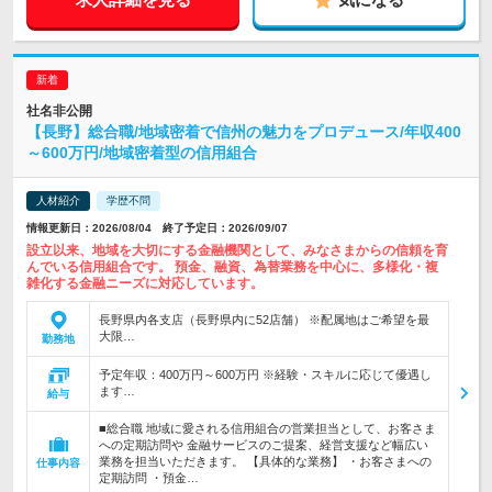
社名非公開
【長野】総合職/地域密着で信州の魅力をプロデュース/年収400
～600万円/地域密着型の信用組合
人材紹介
学歴不問
情報更新日：2026/08/04 終了予定日：2026/09/07
設立以来、地域を大切にする金融機関として、みなさまからの信頼を育
んでいる信用組合です。 預金、融資、為替業務を中心に、多様化・複
雑化する金融ニーズに対応しています。
長野県内各支店（長野県内に52店舗） ※配属地はご希望を最
大限…
勤務地
予定年収：400万円～600万円 ※経験・スキルに応じて優遇し
ます…
給与
■総合職 地域に愛される信用組合の営業担当として、お客さま
への定期訪問や 金融サービスのご提案、経営支援など幅広い
業務を担当いただきます。 【具体的な業務】 ・お客さまへの
仕事内容
定期訪問 ・預金…