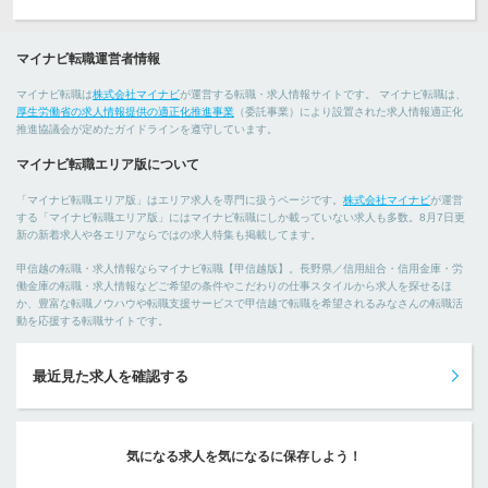
マイナビ転職運営者情報
マイナビ転職は
株式会社マイナビ
が運営する転職・求人情報サイトです。 マイナビ転職は、
厚生労働省の求人情報提供の適正化推進事業
（委託事業）により設置された求人情報適正化
推進協議会が定めたガイドラインを遵守しています。
マイナビ転職エリア版について
「マイナビ転職エリア版」はエリア求人を専門に扱うページです。
株式会社マイナビ
が運営
する「マイナビ転職エリア版」にはマイナビ転職にしか載っていない求人も多数。8月7日更
新の新着求人や各エリアならではの求人特集も掲載してます。
甲信越の転職・求人情報ならマイナビ転職【甲信越版】。長野県／信用組合・信用金庫・労
働金庫の転職・求人情報などご希望の条件やこだわりの仕事スタイルから求人を探せるほ
か、豊富な転職ノウハウや転職支援サービスで甲信越で転職を希望されるみなさんの転職活
動を応援する転職サイトです。
最近見た求人を確認する
気になる求人を気になるに保存しよう！