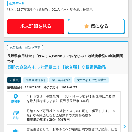
企業データ
設立：1937年3月／従業員数：301人／本社所在地：長野県
求人詳細を見る
気になる
志望動機・自己PR不要
長野県信用組合 | 「けんしんBANK」でおなじみ！地域密着型の金融機関
です
長野の企業をもっと元気に！【総合職】※長野県勤務
正社員
完全週休2日制
第二新卒歓迎
女性のおしごと掲載中
情報更新日：2026/02/27 終了予定日：2026/08/27
当社各支店（長野県内） 《U・Iターン歓迎！配属地はご希望
を最大限考慮します》 長野県長野市（本店…
勤務地
月給：22.5万円以上 ※経験・スキルに応じて優遇します。 ※
銀行や保険会社など金融業界での業務経験を…
給与
初年度の年収：
300～900万円
営業担当として、お客さまへの定期訪問や融資のご提案、経営