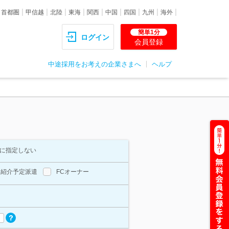
首都圏
甲信越
北陸
東海
関西
中国
四国
九州
海外
簡単1分
ログイン
会員登録
中途採用をお考えの企業さまへ
ヘルプ
に指定しない
紹介予定派遣
FCオーナー