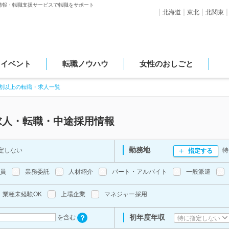
情報・転職支援サービスで転職をサポート
北海道
東北
北関東
・イベント
転職ノウハウ
女性のおしごと
7割以上の転職・求人一覧
求人・転職・中途採用情報
勤務地
定しない
特
指定する
員
業務委託
人材紹介
パート・アルバイト
一般派遣
業種未経験OK
上場企業
マネジャー採用
初年度年収
を含む
特に指定しない