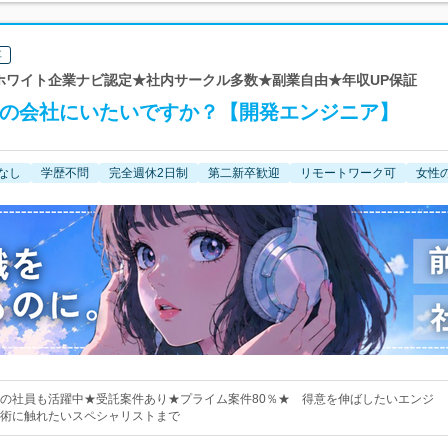
要
 ホワイト企業ナビ認定★社内サークル多数★副業自由★年収UP保証
その会社にいたいですか？【開発エンジニア】
なし
学歴不問
完全週休2日制
第二新卒歓迎
リモートワーク可
女性
の社員も活躍中★受託案件あり★プライム案件80％★ 得意を伸ばしたいエンジ
術に触れたいスペシャリストまで