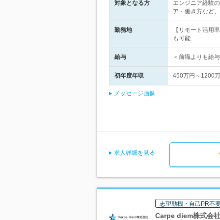
対象となる方
エンジニア経験の
ア・働き方など、
勤務地
【リモート活用率
も可能…
給与
＜前職よりも給与U
初年度年収
450万円～1200
メッセージ画像
求人詳細を見る
志望動機・自己PR不
Carpe diem株式