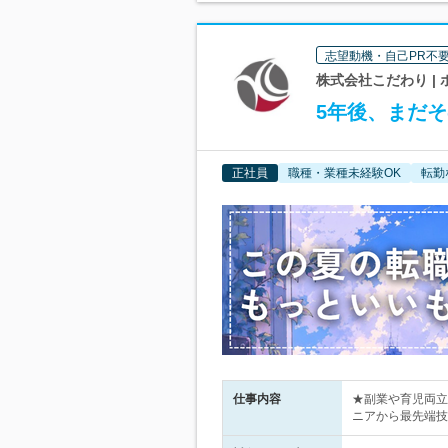
志望動機・自己PR不
株式会社こだわり |
5年後、まだ
正社員
職種・業種未経験OK
転勤
仕事内容
★副業や育児両立
ニアから最先端技