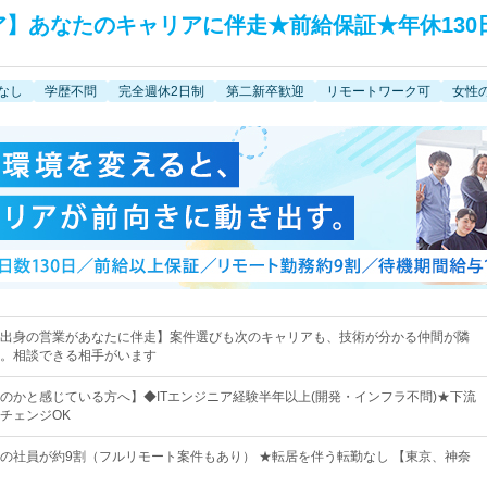
ア】あなたのキャリアに伴走★前給保証★年休130
なし
学歴不問
完全週休2日制
第二新卒歓迎
リモートワーク可
女性
出身の営業があなたに伴走】案件選びも次のキャリアも、技術が分かる仲間が隣
。相談できる相手がいます
のかと感じている方へ】◆ITエンジニア経験半年以上(開発・インフラ不問)★下流
チェンジOK
の社員が約9割（フルリモート案件もあり） ★転居を伴う転勤なし 【東京、神奈