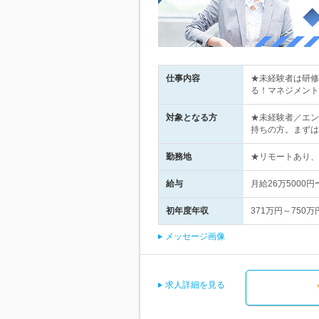
仕事内容
★未経験者は研修
る！マネジメント
対象となる方
★未経験者／エン
持ちの方。まずは
勤務地
★リモートあり、
給与
月給26万5000
初年度年収
371万円～750万
メッセージ画像
求人詳細を見る