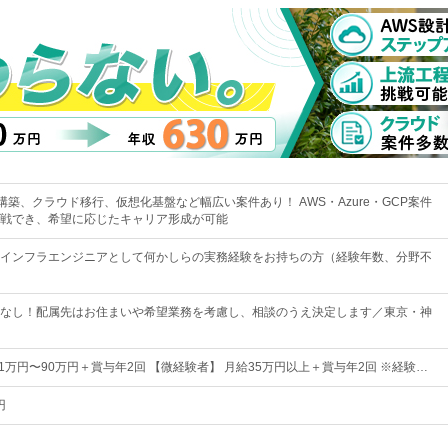
構築、クラウド移行、仮想化基盤など幅広い案件あり！ AWS・Azure・GCP案件
戦でき、希望に応じたキャリア形成が可能
インフラエンジニアとして何かしらの実務経験をお持ちの方（経験年数、分野不
なし！配属先はお住まいや希望業務を考慮し、相談のうえ決定します／東京・神
1万円〜90万円＋賞与年2回 【微経験者】 月給35万円以上＋賞与年2回 ※経験…
円