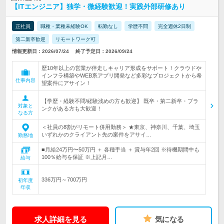
【ITエンジニア】独学・微経験歓迎！実践外部研修あり
正社員
職種・業種未経験OK
転勤なし
学歴不問
完全週休2日制
第二新卒歓迎
リモートワーク可
情報更新日：2026/07/24
終了予定日：2026/09/24
歴10年以上の営業が伴走しキャリア形成をサポート！クラウドや
インフラ構築やWEB系アプリ開発など多彩なプロジェクトから希
仕事内容
望案件にアサイン！
【学歴・経験不問/経験浅めの方も歓迎】 既卒・第二新卒・ブラ
対象と
ンクがある方も大歓迎！
なる方
＜社員の8割がリモート併用勤務＞ ★東京、神奈川、千葉、埼玉
いずれかのクライアント先の案件をアサイ…
勤務地
■月給24万円〜50万円 ＋ 各種手当 ＋ 賞与年2回 ※待機期間中も
100％給与を保証 ※上記月…
給与
336万円～700万円
初年度
年収
求人詳細を見る
気になる