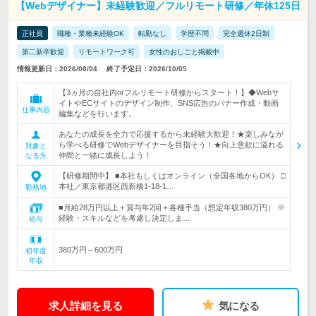
【Webデザイナー】未経験歓迎／フルリモート研修／年休125日
正社員
職種・業種未経験OK
転勤なし
学歴不問
完全週休2日制
第二新卒歓迎
リモートワーク可
女性のおしごと掲載中
情報更新日：2026/08/04
終了予定日：2026/10/05
【3ヵ月の自社内orフルリモート研修からスタート！】◆Webサ
イトやECサイトのデザイン制作、SNS広告のバナー作成・動画
仕事内容
編集などを行います。
あなたの成長を全力で応援するから未経験大歓迎！★楽しみなが
ら学べる研修でWebデザイナーを目指そう！★向上意欲に溢れる
対象と
仲間と一緒に成長しよう！
なる方
【研修期間中】 ■本社もしくはオンライン（全国各地からOK） □
本社／東京都港区西新橋1-18-1…
勤務地
■月給28万円以上＋賞与年2回＋各種手当（想定年収380万円） ※
経験・スキルなどを考慮し決定しま…
給与
380万円～600万円
初年度
年収
求人詳細を見る
気になる