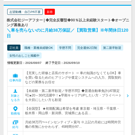
志望動機・自己PR不要
新着
株式会社ジーアフター | ◆完全反響型◆90％以上未経験スタート◆オープニ
ング募集あり
＼車を売らないのに月給38万保証／【買取営業】※年間休日120
日
正社員
職種・業種未経験OK
学歴不問
完全週休2日制
第二新卒歓迎
女性のおしごと掲載中
情報更新日：2026/08/07
終了予定日：2026/09/10
【充実した研修と店長のサポート ⇒ 車の知識がなくてもOK】車
を買い取るためのヒアリングや査定システムへの入力、買取契約
仕事内容
などの業務をお任せ
【未経験・第二新卒歓迎／学歴不問】◆普通自動車免許(AT限定
可)●20～30代活躍中！●早期キャリアUPしたい方・プライベート
対象と
を大切にしたい方も歓迎
なる方
【全国型】 ★初期配属は希望を考慮 東京都・埼玉県・千葉県・
栃木県・岡山県・新潟県、宮城県にある店…
勤務地
月給38万円〜+インセンティブ＋賞与 ※上記の月給には時間外労
働の有無にかかわらず、45時間分97…
給与