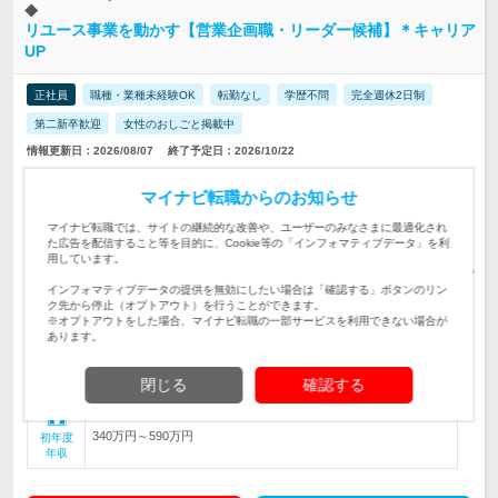
◆
リユース事業を動かす【営業企画職・リーダー候補】＊キャリア
UP
正社員
職種・業種未経験OK
転勤なし
学歴不問
完全週休2日制
第二新卒歓迎
女性のおしごと掲載中
情報更新日：2026/08/07
終了予定日：2026/10/22
＼裁量の大きさが魅力／◆売上分析、戦略立案、組織運営まで担
マイナビ転職からのお知らせ
う仕事。数字を武器に事業成長をリードできます。《リーダー候
仕事内容
補・メンバー募集》
マイナビ転職では、サイトの継続的な改善や、ユーザーのみなさまに最適化され
た広告を配信すること等を目的に、Cookie等の「インフォマティブデータ」を利
＼販売・営業・リーダー経験を活かして、次は事業づくりへ！／
用しています。
★未経験歓迎 ★目標達成に向けて工夫した経験を評価します★他
対象と
の部署でも活躍できます
なる方
インフォマティブデータの提供を無効にしたい場合は「確認する」ボタンのリン
ク先から停止（オプトアウト）を行うことができます。
◆県外への転勤なし・マイカー通勤OK ◆昨年、新社屋完成！ 【
※オプトアウトをした場合、マイナビ転職の一部サービスを利用できない場合が
本社 】 石川県野々市市上林4丁目…
あります。
勤務地
【リーダー候補】月給25万円〜33万円+諸手当+賞与年2回＋決算
閉じる
確認する
賞与あり(業績による) 【メンバー…
給与
340万円～590万円
初年度
年収