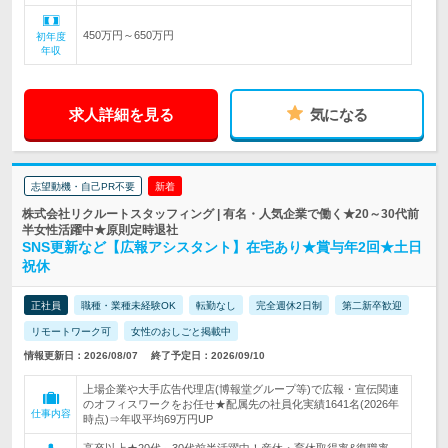
450万円～650万円
初年度
年収
求人詳細を見る
気になる
志望動機・自己PR不要
新着
株式会社リクルートスタッフィング | 有名・人気企業で働く★20～30代前
半女性活躍中★原則定時退社
SNS更新など【広報アシスタント】在宅あり★賞与年2回★土日
祝休
正社員
職種・業種未経験OK
転勤なし
完全週休2日制
第二新卒歓迎
リモートワーク可
女性のおしごと掲載中
情報更新日：2026/08/07
終了予定日：2026/09/10
上場企業や大手広告代理店(博報堂グループ等)で広報・宣伝関連
のオフィスワークをお任せ★配属先の社員化実績1641名(2026年
仕事内容
時点)⇒年収平均69万円UP
高卒以上★20代～30代前半活躍中！産休・育休取得率&復職率