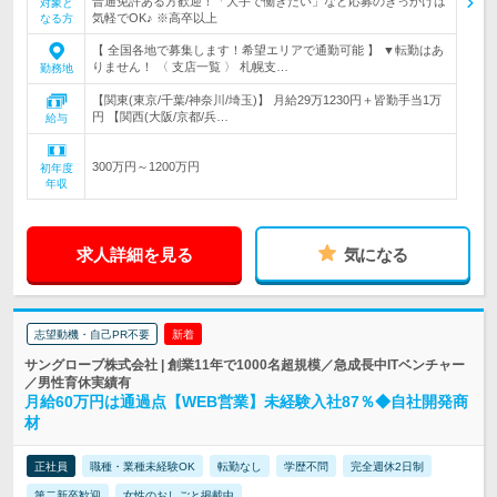
普通免許ある方歓迎！「大手で働きたい」など応募のきっかけは
対象と
気軽でOK♪ ※高卒以上
なる方
【 全国各地で募集します！希望エリアで通勤可能 】 ▼転勤はあ
りません！ 〈 支店一覧 〉 札幌支…
勤務地
【関東(東京/千葉/神奈川/埼玉)】 月給29万1230円＋皆勤手当1万
円 【関西(大阪/京都/兵…
給与
300万円～1200万円
初年度
年収
求人詳細を見る
気になる
志望動機・自己PR不要
新着
サングローブ株式会社 | 創業11年で1000名超規模／急成長中ITベンチャー
／男性育休実績有
月給60万円は通過点【WEB営業】未経験入社87％◆自社開発商
材
正社員
職種・業種未経験OK
転勤なし
学歴不問
完全週休2日制
第二新卒歓迎
女性のおしごと掲載中