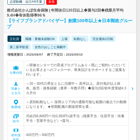
志望動機・自己PR不要
新着
株式会社かんぽ生命保険 | 年間休日120日以上◆賞与2回◆残業月平均
9.4H◆有休取得率96％
【ライフプランアドバイザー】創業100年以上★日本郵政グルー
プ
正社員
職種・業種未経験OK
上場
転勤なし
完全週休2日制
第二新卒歓迎
女性のおしごと掲載中
情報更新日：2026/08/07
終了予定日：2026/09/10
＜研修センターでの育成プログラムあり＞既にご契約いただいて
いるお客さまへのフォローや、将来設計をサポートするご提案を
仕事内容
行います。
＜20～30代の男女ともに活躍中＞ 高卒以上。原付免許以上保
有。販売・接客経験（業界・年数不問）◆賞与2回/前年度実績4.3
対象と
カ月分
なる方
＜原則転勤なし＞ 採用エリア内の通勤可能な範囲の拠点での勤務
になります。 ★初期配属の都道府県を選…
勤務地
月給256,800円〜310,350円+諸手当（残業手当・住居手当・扶養
手当・営業手当など）+賞与…
給与
420万円～500万円
初年度
年収