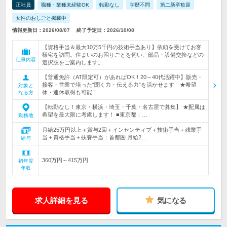
正社員
職種・業種未経験OK
転勤なし
学歴不問
第二新卒歓迎
女性のおしごと掲載中
情報更新日：2026/08/07
終了予定日：2026/10/08
【資格手当＆最大10万5千円の技術手当あり】依頼を受けてお客
様宅を訪問。住まいのお困りごとを伺い、部品・設備交換などの
仕事内容
選択肢をご案内します。
【普通免許（AT限定可）があればOK！20～40代活躍中】販売・
接客・営業で培った“聞く力・伝える力”を活かせます ★希望
対象と
休・連休取得も可能！
なる方
【転勤なし！東京・横浜・埼玉・千葉・名古屋で募集】 ★配属は
希望を最大限に考慮します！ ■東京都：…
勤務地
月給25万円以上＋賞与2回＋インセンティブ＋技術手当＋残業手
当＋資格手当＋扶養手当：首都圏 月給2…
給与
360万円～415万円
初年度
年収
求人詳細を見る
気になる