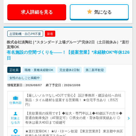
求人詳細を見る
気になる
志望動機・自己PR不要
新着
株式会社淡陶社 | *スタンダード上場グループ*完休2日（土日祝休み）*直行
直帰OK
有名施設の空間づくりを――！【提案営業】*未経験OK*年休126
日
正社員
職種・業種未経験OK
完全週休2日制
第二新卒歓迎
女性のおしごと掲載中
情報更新日：2026/08/07
終了予定日：2026/10/08
【厳しいノルマなし×OJTで安心】 設計事務所・建設会社へ自社
製品・タイル建材を提案する営業職！ ★住宅手当あり（月5万
仕事内容
円）
【意欲重視の採用です】◆短大・専門卒以上◆40歳以下の方※◆
普通自動車免許（AT限定可）◎男女の産・育休取得実績あり ◎
対象と
有休は最大40日まで繰越可
なる方
★直行直帰OK！ ★U・Iターン歓迎 【東京営業所】 東京都中央区
銀座1-8-16 銀座アスタービ…