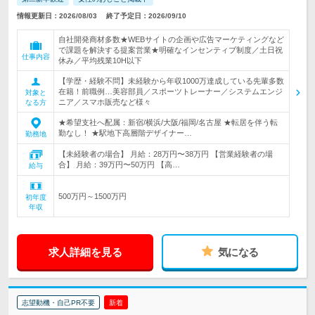
情報更新日：2026/08/03
終了予定日：2026/09/10
自社開発商材多数★WEBサイトの企画や広告マーケティングなど
で課題を解決する提案営業★明確なインセンティブ制度／土日祝
仕事内容
休み／平均残業10H以下
【学歴・経験不問】未経験から年収1000万達成している先輩多数
在籍！前職例…美容部員／スポーツトレーナー／システムエンジ
対象と
ニア／スマホ販売など様々
なる方
★希望支社へ配属：新宿/横浜/大阪/福岡/名古屋 ★転居を伴う転
勤なし！ ★駅地下高層階デザイナー…
勤務地
【未経験者の場合】 月給：28万円〜38万円 【営業経験者の場
合】 月給：39万円〜50万円 【高…
給与
500万円～1500万円
初年度
年収
求人詳細を見る
気になる
志望動機・自己PR不要
新着