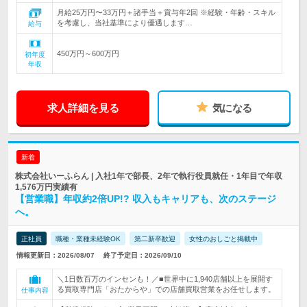
月給25万円〜33万円＋諸手当＋賞与年2回 ※経験・年齢・スキル
を考慮し、当社基準により優遇します…
給与
450万円～600万円
初年度
年収
求人詳細を見る
気になる
新着
株式会社いーふらん | 入社1年で部長、2年で執行役員就任・1年目で年収
1,576万円実績有
【営業職】年収約2倍UP!? 収入もキャリアも、次のステージ
へ。
正社員
職種・業種未経験OK
第二新卒歓迎
女性のおしごと掲載中
情報更新日：2026/08/07
終了予定日：2026/09/10
＼1日数百万のインセンも！／■世界中に1,940店舗以上を展開す
る買取専門店「おたからや」での店舗買取営業をお任せします。
仕事内容