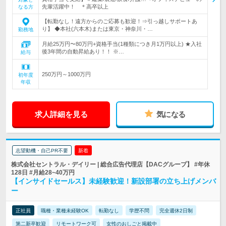
先輩活躍中！ ＊高卒以上
なる方
【転勤なし！遠方からのご応募も歓迎！⇒引っ越しサポートあ
り】 ◆本社(六本木)または東京・神奈川・…
勤務地
月給25万円〜80万円+資格手当(1種類につき月1万円以上) ★入社
後3年間の自動昇給あり！！ ※…
給与
250万円～1000万円
初年度
年収
求人詳細を見る
気になる
志望動機・自己PR不要
新着
株式会社セントラル・デイリー | 総合広告代理店【DACグループ】 #年休
128日 #月給28~40万円
【インサイドセールス】未経験歓迎！新設部署の立ち上げメンバ
ー
正社員
職種・業種未経験OK
転勤なし
学歴不問
完全週休2日制
第二新卒歓迎
リモートワーク可
女性のおしごと掲載中