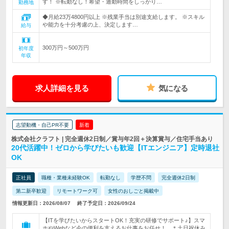
す！ ※転勤なし！希望・通勤時間をしっかり…
勤務地
◆月給23万4800円以上 ※残業手当は別途支給します。 ※スキル
や能力を十分考慮の上、決定します…
給与
300万円～500万円
初年度
年収
求人詳細を見る
気になる
志望動機・自己PR不要
新着
株式会社クラフト | 完全週休2日制／賞与年2回＋決算賞与／住宅手当あり
20代活躍中！ゼロから学びたいも歓迎【ITエンジニア】定時退社
OK
正社員
職種・業種未経験OK
転勤なし
学歴不問
完全週休2日制
第二新卒歓迎
リモートワーク可
女性のおしごと掲載中
情報更新日：2026/08/07
終了予定日：2026/09/24
【ITを学びたいからスタートOK！充実の研修でサポート♪】スマ
ホやWebなど今の便利を支えるお仕事をお任せ！ ＊土日祝休み