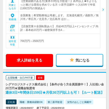
【営業経験のある方(業界不問)を大歓迎！】高卒以上 ■今よりも
っと稼げる環境を求めている方 ☆若手活躍中 ☆入社5年で年収
対象と
2,000万円の実績あり
なる方
全国募集｜希望勤務地は考慮します。 北海道札幌市／函館市／旭
川市／帯広市／北見市／北広島市 ほか…
勤務地
【店舗営業※全国転勤あり】 月給45万円以上+インセンティブ 内
訳：基本給23万円＋秘密保持手当4…
給与
700万円～2500万円
初年度
年収
求人詳細を見る
気になる
志望動機・自己PR不要
新着
シグマロジスティクス株式会社 | 【条件が合う方全員面接中！】入社祝い金
20万円★退職金制度有
週休3日×年間休日159日★月収30万円以上も可！【ルート配送】
正社員
職種・業種未経験OK
第二新卒歓迎
女性のおしごと掲載中
情報更新日：2026/08/07
終了予定日：2026/09/10