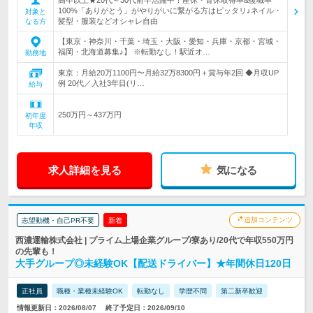
100%「ありがとう」がやりがいに繋がる方はピッタリ♪ネイル・
対象と
髪型・服装などオシャレ自由
なる方
【東京・神奈川・千葉・埼玉・大阪・愛知・兵庫・京都・宮城・
福岡・北海道募集♪】 ※転勤なし！駅近オ…
勤務地
東京：月給20万1100円〜月給32万8300円＋賞与年2回 ◆月収UP
例 20代／入社3年目(リ…
給与
250万円～437万円
初年度
年収
求人詳細を見る
気になる
追加コンテンツ
志望動機・自己PR不要
新着
西濃運輸株式会社 | プライム上場企業グループ/寮あり/20代で年収550万円
の先輩も！
大手グループ◎未経験OK【配送ドライバー】★年間休日120日
正社員
職種・業種未経験OK
転勤なし
学歴不問
第二新卒歓迎
情報更新日：2026/08/07
終了予定日：2026/09/10