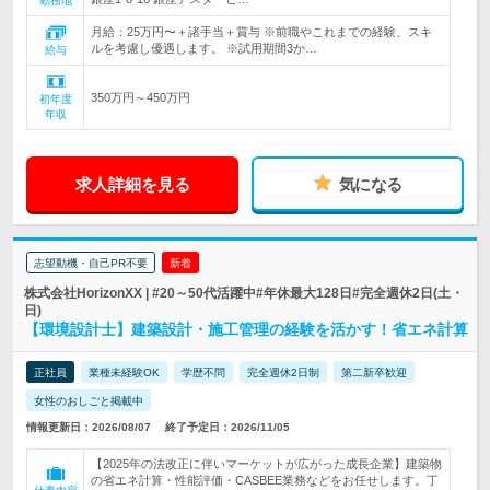
勤務地
月給：25万円〜＋諸手当＋賞与 ※前職やこれまでの経験、スキ
ルを考慮し優遇します。 ※試用期間3か…
給与
350万円～450万円
初年度
年収
求人詳細を見る
気になる
志望動機・自己PR不要
新着
株式会社HorizonXX | #20～50代活躍中#年休最大128日#完全週休2日(土・
日)
【環境設計士】建築設計・施工管理の経験を活かす！省エネ計算
正社員
業種未経験OK
学歴不問
完全週休2日制
第二新卒歓迎
女性のおしごと掲載中
情報更新日：2026/08/07
終了予定日：2026/11/05
【2025年の法改正に伴いマーケットが広がった成長企業】建築物
の省エネ計算・性能評価・CASBEE業務などをお任せします。丁