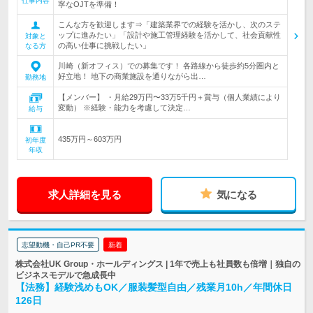
仕事内容
寧なOJTを準備！
こんな方を歓迎します⇒「建築業界での経験を活かし、次のステ
ップに進みたい」「設計や施工管理経験を活かして、社会貢献性
対象と
の高い仕事に挑戦したい」
なる方
川崎（新オフィス）での募集です！ 各路線から徒歩約5分圏内と
好立地！ 地下の商業施設を通りながら出…
勤務地
【メンバー】 ・月給29万円〜33万5千円＋賞与（個人業績により
変動） ※経験・能力を考慮して決定…
給与
435万円～603万円
初年度
年収
求人詳細を見る
気になる
志望動機・自己PR不要
新着
株式会社UK Group・ホールディングス | 1年で売上も社員数も倍増｜独自の
ビジネスモデルで急成長中
【法務】経験浅めもOK／服装髪型自由／残業月10h／年間休日
126日