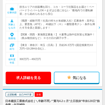
担当エリアの自販機を回り、コカ・コーラ社製品をお届け！ペー
パードライバーもOK⇒まずは公道に出ない「敷地内での運転練
仕事内容
習」から始められるから安心
《職歴・経験不問！社員の95％が未経験入社》応募条件：高卒以
上、要普免（AT可）、40歳以下（※）⇒書類選考ナシ・条件を満
対象と
たす方全員と面接します！
なる方
【関東・関西・東海限定募集！】 ※夏季は熱中症対策も実施中！
（飲み物支給など） ※その日の調子や予…
勤務地
【東京・神奈川・埼玉（日高）】 月給26.3万円~(固定残業代3.0
万円~/19.28H分含む)…
給与
300万円～450万円
初年度
年収
求人詳細を見る
気になる
志望動機・自己PR不要
新着
日本建設工業株式会社 | ＼年齢不問／*賞与4.2ヶ月*土日祝休*年休128日*独
身寮・住宅補助