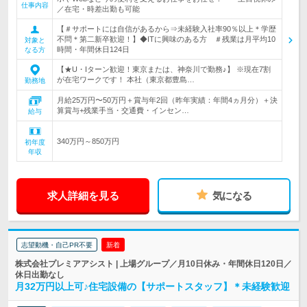
仕事内容
／在宅・時差出勤も可能
【＃サポートには自信があるから⇒未経験入社率90％以上＊学歴
不問＊第二新卒歓迎！】◆ITに興味のある方 ＃残業は月平均10
対象と
時間・年間休日124日
なる方
【★U・Iターン歓迎！東京または、神奈川で勤務♪】 ※現在7割
が在宅ワークです！ 本社（東京都豊島…
勤務地
月給25万円〜50万円＋賞与年2回（昨年実績：年間4ヵ月分）＋決
算賞与+残業手当・交通費・インセン…
給与
340万円～850万円
初年度
年収
求人詳細を見る
気になる
志望動機・自己PR不要
新着
株式会社プレミアアシスト | 上場グループ／月10日休み・年間休日120日／
休日出勤なし
月32万円以上可♪住宅設備の【サポートスタッフ】＊未経験歓迎