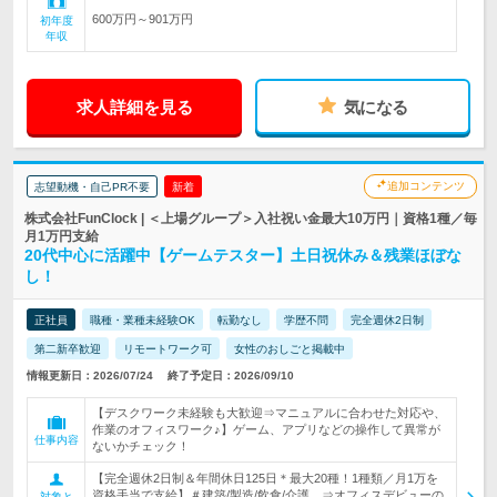
600万円～901万円
初年度
年収
求人詳細を見る
気になる
追加コンテンツ
志望動機・自己PR不要
新着
株式会社FunClock | ＜上場グループ＞入社祝い金最大10万円｜資格1種／毎
月1万円支給
20代中心に活躍中【ゲームテスター】土日祝休み＆残業ほぼな
し！
正社員
職種・業種未経験OK
転勤なし
学歴不問
完全週休2日制
第二新卒歓迎
リモートワーク可
女性のおしごと掲載中
情報更新日：2026/07/24
終了予定日：2026/09/10
【デスクワーク未経験も大歓迎⇒マニュアルに合わせた対応や、
作業のオフィスワーク♪】ゲーム、アプリなどの操作して異常が
仕事内容
ないかチェック！
【完全週休2日制＆年間休日125日＊最大20種！1種類／月1万を
資格手当で支給】＃建築/製造/飲食/介護…⇒オフィスデビューの
対象と