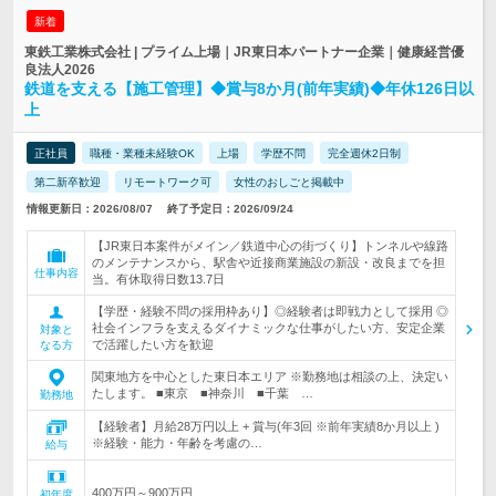
新着
東鉄工業株式会社 | プライム上場｜JR東日本パートナー企業｜健康経営優
良法人2026
鉄道を支える【施工管理】◆賞与8か月(前年実績)◆年休126日以
上
正社員
職種・業種未経験OK
上場
学歴不問
完全週休2日制
第二新卒歓迎
リモートワーク可
女性のおしごと掲載中
情報更新日：2026/08/07
終了予定日：2026/09/24
【JR東日本案件がメイン／鉄道中心の街づくり】トンネルや線路
のメンテナンスから、駅舎や近接商業施設の新設・改良までを担
仕事内容
当。有休取得日数13.7日
【学歴・経験不問の採用枠あり】◎経験者は即戦力として採用 ◎
社会インフラを支えるダイナミックな仕事がしたい方、安定企業
対象と
で活躍したい方を歓迎
なる方
関東地方を中心とした東日本エリア ※勤務地は相談の上、決定い
たします。 ■東京 ■神奈川 ■千葉 …
勤務地
【経験者】月給28万円以上 + 賞与(年3回 ※前年実績8か月以上 )
※経験・能力・年齢を考慮の…
給与
400万円～900万円
初年度