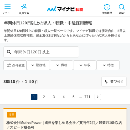
メニュー
会員登録
閲覧履歴
検索
年間休日120日以上の求人・転職・中途採用情報
年間休日120日以上の転職・求人一覧ページです。マイナビ転職では服装自由、5日以
上連続休暇取得可能、完全週休2日制などからもあなたにぴったりの求人を探せま
す。
年間休日120日以上
勤務地
職種
年収
特徴
条件変更
38516
1
50
並び替え
件中
-
件
1
2
3
4
5
771
…
注目
株式会社MotivePower | 成長を楽しめる会社／賞与年2回／残業月10h以内
／スピード成長可