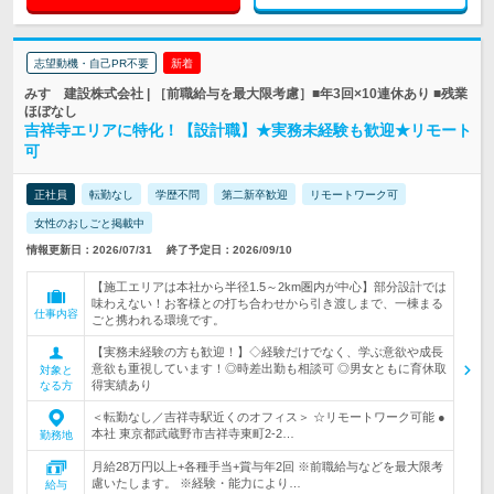
志望動機・自己PR不要
新着
みすゞ建設株式会社 | ［前職給与を最大限考慮］■年3回×10連休あり ■残業
ほぼなし
吉祥寺エリアに特化！【設計職】★実務未経験も歓迎★リモート
可
正社員
転勤なし
学歴不問
第二新卒歓迎
リモートワーク可
女性のおしごと掲載中
情報更新日：2026/07/31
終了予定日：2026/09/10
【施工エリアは本社から半径1.5～2km圏内が中心】部分設計では
味わえない！お客様との打ち合わせから引き渡しまで、一棟まる
仕事内容
ごと携われる環境です。
【実務未経験の方も歓迎！】◇経験だけでなく、学ぶ意欲や成長
意欲も重視しています！◎時差出勤も相談可 ◎男女ともに育休取
対象と
得実績あり
なる方
＜転勤なし／吉祥寺駅近くのオフィス＞ ☆リモートワーク可能 ●
本社 東京都武蔵野市吉祥寺東町2-2…
勤務地
月給28万円以上+各種手当+賞与年2回 ※前職給与などを最大限考
慮いたします。 ※経験・能力により…
給与