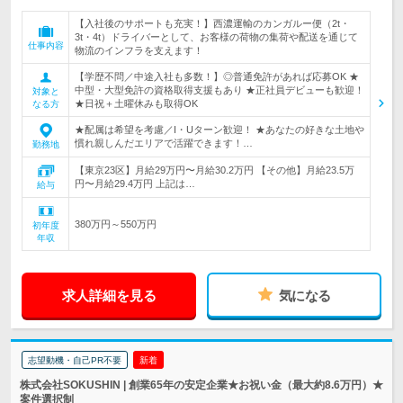
【入社後のサポートも充実！】西濃運輸のカンガルー便（2t・
3t・4t）ドライバーとして、お客様の荷物の集荷や配送を通じて
仕事内容
物流のインフラを支えます！
【学歴不問／中途入社も多数！】◎普通免許があれば応募OK ★
中型・大型免許の資格取得支援もあり ★正社員デビューも歓迎！
対象と
★日祝＋土曜休みも取得OK
なる方
★配属は希望を考慮／I・Uターン歓迎！ ★あなたの好きな土地や
慣れ親しんだエリアで活躍できます！…
勤務地
【東京23区】月給29万円〜月給30.2万円 【その他】月給23.5万
円〜月給29.4万円 上記は…
給与
380万円～550万円
初年度
年収
求人詳細を見る
気になる
志望動機・自己PR不要
新着
株式会社SOKUSHIN | 創業65年の安定企業★お祝い金（最大約8.6万円）★
案件選択制