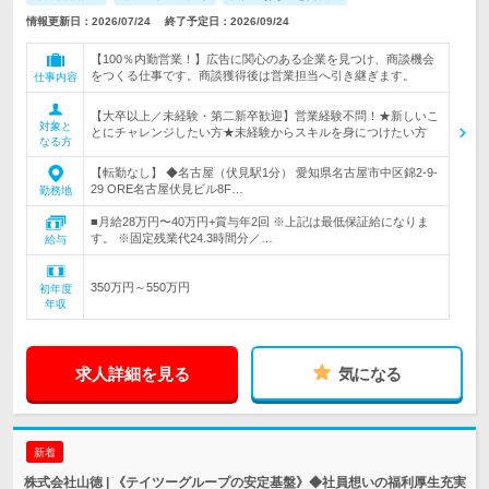
情報更新日：2026/07/24
終了予定日：2026/09/24
【100％内勤営業！】広告に関心のある企業を見つけ、商談機会
をつくる仕事です。商談獲得後は営業担当へ引き継ぎます。
仕事内容
【大卒以上／未経験・第二新卒歓迎】営業経験不問！★新しいこ
対象と
とにチャレンジしたい方★未経験からスキルを身につけたい方
なる方
【転勤なし】 ◆名古屋（伏見駅1分） 愛知県名古屋市中区錦2-9-
29 ORE名古屋伏見ビル8F…
勤務地
■月給28万円〜40万円+賞与年2回 ※上記は最低保証給になりま
す。 ※固定残業代24.3時間分／…
給与
350万円～550万円
初年度
年収
求人詳細を見る
気になる
新着
株式会社山徳 | 《テイツーグループの安定基盤》◆社員想いの福利厚生充実