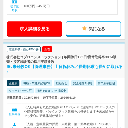
400万円～450万円
初年度
年収
求人詳細を見る
気になる
志望動機・自己PR不要
新着
株式会社コプロコンストラクション | 年間休日125日/育休取得率98%/販
売・接客経験者の採用実績多数
※○未経験OK【管理事務】土日祝休み／長期休暇も長めに取れる
♪
正社員
職種・業種未経験OK
転勤なし
完全週休2日制
第二新卒歓迎
リモートワーク可
女性のおしごと掲載中
情報更新日：2026/08/07
終了予定日：2026/09/10
《入社時期も気軽に相談OK！20代～30代活躍中》PCデータ入力
や資材管理等、バックオフィス業務をお任せします★未経験から
仕事内容
でも安心の研修体制が魅力♪
《人柄・意欲重視の採用！未経験・第二新卒歓迎♪》PCスキル・