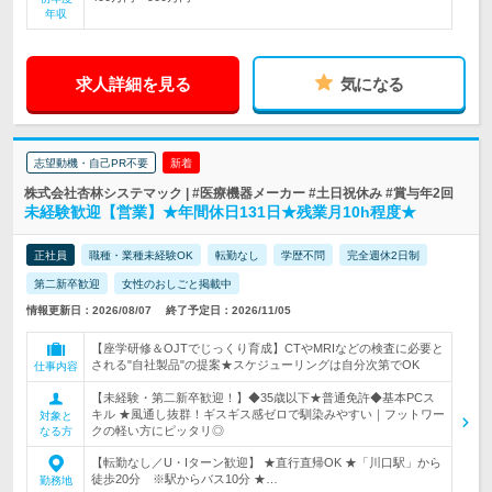
年収
求人詳細を見る
気になる
志望動機・自己PR不要
新着
株式会社杏林システマック | #医療機器メーカー #土日祝休み #賞与年2回
未経験歓迎【営業】★年間休日131日★残業月10h程度★
正社員
職種・業種未経験OK
転勤なし
学歴不問
完全週休2日制
第二新卒歓迎
女性のおしごと掲載中
情報更新日：2026/08/07
終了予定日：2026/11/05
【座学研修＆OJTでじっくり育成】CTやMRIなどの検査に必要と
される"自社製品"の提案★スケジューリングは自分次第でOK
仕事内容
【未経験・第二新卒歓迎！】◆35歳以下★普通免許◆基本PCス
キル ★風通し抜群！ギスギス感ゼロで馴染みやすい｜フットワー
対象と
クの軽い方にピッタリ◎
なる方
【転勤なし／U・Iターン歓迎】 ★直行直帰OK ★「川口駅」から
徒歩20分 ※駅からバス10分 ★…
勤務地