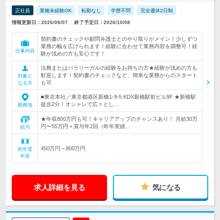
正社員
業種未経験OK
転勤なし
学歴不問
完全週休2日制
情報更新日：2026/08/07
終了予定日：2026/10/08
契約書のチェックや顧問弁護士とのやり取りがメイン！少しずつ
業務の幅を広げられます！経験に合わせて業務内容を調整可！経
仕事内容
験が浅めの方も安心です！
法務またはパラリーガルの経験をお持ちの方★経験が浅めの方も
歓迎します！契約書のチェックなど、簡単な業務からのスタート
対象と
も可
なる方
■東京本社／東京都港区新橋1-9-5 KDX新橋駅前ビル9F ★新橋駅
徒歩2分！オシャレで広々とし…
勤務地
★年収800万円も可！キャリアアップのチャンスあり！ 月給30万
円〜55万円＋賞与年2回（昨年実績…
給与
450万円～800万円
初年度
年収
求人詳細を見る
気になる