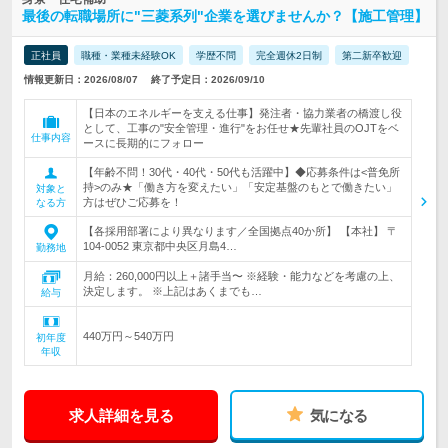
最後の転職場所に"三菱系列"企業を選びませんか？【施工管理】
正社員
職種・業種未経験OK
学歴不問
完全週休2日制
第二新卒歓迎
情報更新日：2026/08/07
終了予定日：2026/09/10
【日本のエネルギーを支える仕事】発注者・協力業者の橋渡し役
として、工事の"安全管理・進行"をお任せ★先輩社員のOJTをベ
仕事内容
ースに長期的にフォロー
【年齢不問！30代・40代・50代も活躍中】◆応募条件は<普免所
持>のみ★「働き方を変えたい」「安定基盤のもとで働きたい」
対象と
方はぜひご応募を！
なる方
【各採用部署により異なります／全国拠点40か所】 【本社】 〒
104-0052 東京都中央区月島4…
勤務地
月給：260,000円以上＋諸手当〜 ※経験・能力などを考慮の上、
決定します。 ※上記はあくまでも…
給与
440万円～540万円
初年度
年収
求人詳細を見る
気になる