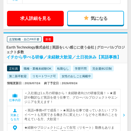
求人詳細を見る
気になる
志望動機・自己PR不要
新着
Earth Technology株式会社 | 英語をいい感じに使う会社 | グローバルプロジ
ェクト多数
イチから学べる研修／未経験大歓迎／土日祝休み【英語事務】
正社員
職種・業種未経験OK
転勤なし
学歴不問
完全週休2日制
第二新卒歓迎
リモートワーク可
女性のおしごと掲載中
情報更新日：2026/07/24
終了予定日：2026/09/24
＜入社後は1ヵ月の研修から！未経験者向けの研修完備！＞★通
訳や翻訳など英語を使う仕事で、グローバルプロジェクトやエン
仕事内容
ジニアを支えます！
＜英語×事務×ITで成長！＞★英語を仕事で使っていきたい！プラ
イベートも充実できる働き方に変えたい！など今と将来のことを
対象と
考えている方、大歓迎！
なる方
★経験やプロジェクトによって在宅（リモート）勤務もありま