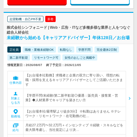
志望動機・自己PR不要
新着
株式会社シンフォニード | Web・広告・ITなど多種多様な業界と人をつなぐ
総合人材会社
未経験から始める【キャリアアドバイザー】年休128日／お台場
正社員
職種・業種未経験OK
転勤なし
学歴不問
完全週休2日制
第二新卒歓迎
リモートワーク可
女性のおしごと掲載中
情報更新日：2026/08/07
終了予定日：2026/11/05
【お台場本社勤務】求職者と企業の双方に寄り添い、理想の転
職・採用を支えるキャリアアドバイザーとしてご活躍いただきま
仕事内容
す
【学歴不問/未経験/第二新卒歓迎◎優遇：販売員・接客業・営
対象と
業】◆人材業界でキャリアを築きたい方
なる方
【お台場本社/最寄駅より徒歩3分】 ※転勤はありません ※テレ
ワーク・リモートワーク・在宅勤務の社…
勤務地
月給27.2万円〜32.2万円＋インセンティブ ※経験・スキルなどを
最大限考慮し、当社規定により決…
給与