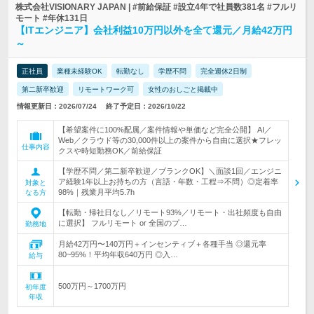
株式会社VISIONARY JAPAN | #前給保証 #設立4年で社員数381名 #フルリ
モート #年休131日
【ITエンジニア】会社利益10万円以外を全て還元／月給42万円
～
正社員
業種未経験OK
転勤なし
学歴不問
完全週休2日制
第二新卒歓迎
リモートワーク可
女性のおしごと掲載中
情報更新日：2026/07/24
終了予定日：2026/10/22
【希望案件に100%配属／案件情報や単価など完全公開】 AI／
Web／クラウド等の30,000件以上の案件から自由に選択★フレッ
仕事内容
クスや時短勤務OK／前給保証
【学歴不問／第二新卒歓迎／ブランクOK】＼面談1回／エンジニ
ア経験1年以上お持ちの方（言語・年数・工程⇒不問）◎定着率
対象と
98%｜残業月平均5.7h
なる方
【転勤・帰社日なし／リモート93%／リモート・出社頻度も自由
に選択】 フルリモート or 全国のプ…
勤務地
月給42万円〜140万円＋インセンティブ＋各種手当 ◎還元率
80~95%！平均年収640万円 ◎入…
給与
500万円～1700万円
初年度
年収