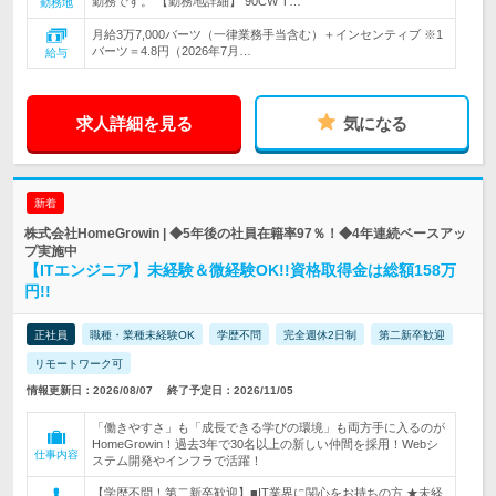
勤務です。 【勤務地詳細】 90CW T…
勤務地
月給3万7,000バーツ（一律業務手当含む）＋インセンティブ ※1
バーツ＝4.8円（2026年7月…
給与
求人詳細を見る
気になる
新着
株式会社HomeGrowin | ◆5年後の社員在籍率97％！◆4年連続ベースアッ
プ実施中
【ITエンジニア】未経験＆微経験OK!!資格取得金は総額158万
円!!
正社員
職種・業種未経験OK
学歴不問
完全週休2日制
第二新卒歓迎
リモートワーク可
情報更新日：2026/08/07
終了予定日：2026/11/05
「働きやすさ」も「成長できる学びの環境」も両方手に入るのが
HomeGrowin！過去3年で30名以上の新しい仲間を採用！Webシ
仕事内容
ステム開発やインフラで活躍！
【学歴不問！第二新卒歓迎】■IT業界に関心をお持ちの方 ★未経