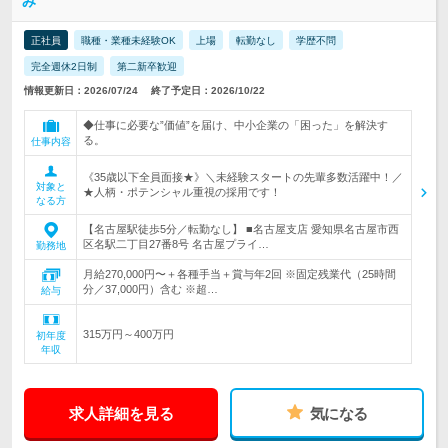
み
正社員
職種・業種未経験OK
上場
転勤なし
学歴不問
完全週休2日制
第二新卒歓迎
情報更新日：2026/07/24
終了予定日：2026/10/22
◆仕事に必要な”価値”を届け、中小企業の「困った」を解決す
る。
仕事内容
《35歳以下全員面接★》＼未経験スタートの先輩多数活躍中！／
対象と
★人柄・ポテンシャル重視の採用です！
なる方
【名古屋駅徒歩5分／転勤なし】 ■名古屋支店 愛知県名古屋市西
区名駅二丁目27番8号 名古屋プライ…
勤務地
月給270,000円〜＋各種手当＋賞与年2回 ※固定残業代（25時間
分／37,000円）含む ※超…
給与
315万円～400万円
初年度
年収
求人詳細を見る
気になる