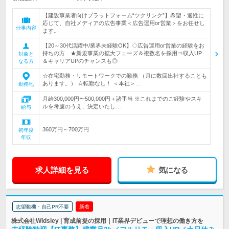
【建設事業者向けプラットフォーム“ツクリンク”】希望・適性に
応じて、自社メディアの広告事業＜広告運用or営業＞をお任せし
仕事内容
ます。
【20～30代活躍中/業界未経験OK】◇広告運用or営業の経験をお
持ちの方 ★新規事業の拡大フェーズ＆複数名を採用⇒収入UP
対象と
＆キャリアUPのチャンスも◎
なる方
☆在宅勤務・リモートワークでの勤務 （月に数回出社することも
あります。） ☆転勤なし！ ＜本社＞…
勤務地
月給300,000円〜500,000円＋諸手当 ※これまでのご経験やスキ
ルを考慮のうえ、決定いたし…
給与
360万円～700万円
初年度
年収
求人詳細を見る
気になる
志望動機・自己PR不要
新着
株式会社Widsley | 育成前提の採用｜IT業界デビューで理想の働き方を