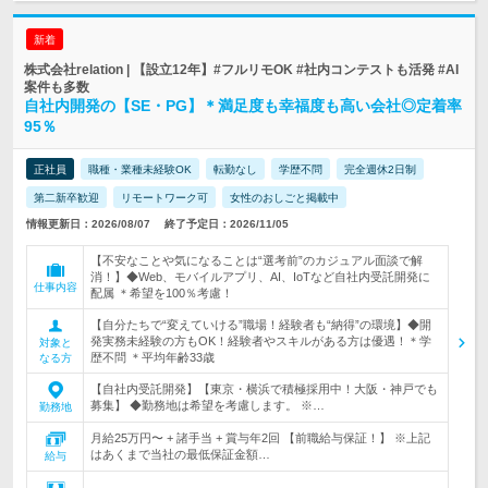
新着
株式会社relation | 【設立12年】#フルリモOK #社内コンテストも活発 #AI
案件も多数
自社内開発の【SE・PG】＊満足度も幸福度も高い会社◎定着率
95％
正社員
職種・業種未経験OK
転勤なし
学歴不問
完全週休2日制
第二新卒歓迎
リモートワーク可
女性のおしごと掲載中
情報更新日：2026/08/07
終了予定日：2026/11/05
【不安なことや気になることは“選考前”のカジュアル面談で解
消！】◆Web、モバイルアプリ、AI、IoTなど自社内受託開発に
仕事内容
配属 ＊希望を100％考慮！
【自分たちで“変えていける”職場！経験者も“納得”の環境】◆開
発実務未経験の方もOK！経験者やスキルがある方は優遇！＊学
対象と
歴不問 ＊平均年齢33歳
なる方
【自社内受託開発】【東京・横浜で積極採用中！大阪・神戸でも
募集】 ◆勤務地は希望を考慮します。 ※…
勤務地
月給25万円〜 + 諸手当 + 賞与年2回 【前職給与保証！】 ※上記
はあくまで当社の最低保証金額…
給与