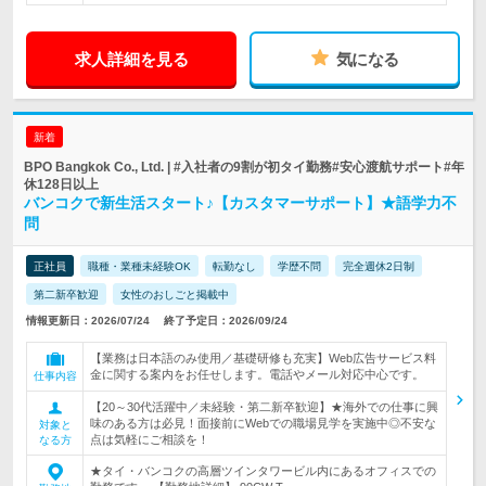
求人詳細を見る
気になる
新着
BPO Bangkok Co., Ltd. | #入社者の9割が初タイ勤務#安心渡航サポート#年
休128日以上
バンコクで新生活スタート♪【カスタマーサポート】★語学力不
問
正社員
職種・業種未経験OK
転勤なし
学歴不問
完全週休2日制
第二新卒歓迎
女性のおしごと掲載中
情報更新日：2026/07/24
終了予定日：2026/09/24
【業務は日本語のみ使用／基礎研修も充実】Web広告サービス料
金に関する案内をお任せします。電話やメール対応中心です。
仕事内容
【20～30代活躍中／未経験・第二新卒歓迎】★海外での仕事に興
味のある方は必見！面接前にWebでの職場見学を実施中◎不安な
対象と
点は気軽にご相談を！
なる方
★タイ・バンコクの高層ツインタワービル内にあるオフィスでの