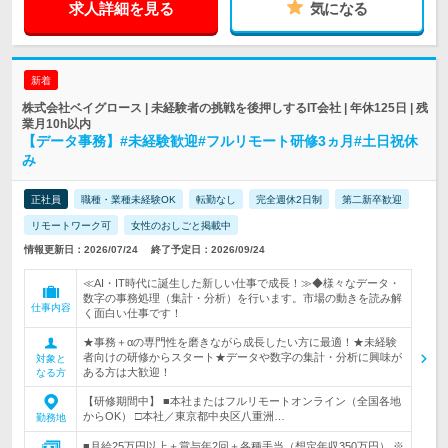
求人詳細を見る
気になる
新着
株式会社ベイグロース | 未経験者の挑戦を後押しするIT会社 | 年休125日 | 残
業月10h以内
【データ事務】#未経験歓迎#フルリモート研修3ヵ月#土日祝休
み
正社員
職種・業種未経験OK
転勤なし
完全週休2日制
第二新卒歓迎
リモートワーク可
女性のおしごと掲載中
情報更新日：2026/07/24
終了予定日：2026/09/24
≪AI・IT時代に誕生した新しい仕事で成長！≫◆様々なデータ・
数字の事務処理（集計・分析）を行います。市場の動きを読み解
仕事内容
く面白い仕事です！
★事務＋αの専門性を磨きながら成長したい方に最適！★未経験
者向けの研修からスタート★データや数字の集計・分析に興味が
対象と
ある方は大歓迎！
なる方
【研修期間中】 ■本社またはフルリモートオンライン（全国各地
からOK） □本社／東京都中央区八重洲…
勤務地
■月給25万円以上＋賞与年2回＋各種手当（想定年収350万円） ※