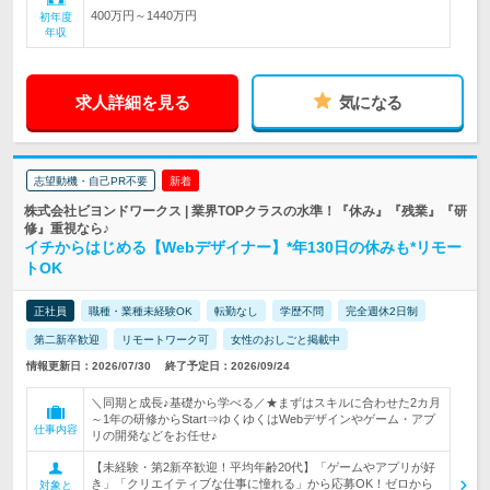
400万円～1440万円
初年度
年収
求人詳細を見る
気になる
志望動機・自己PR不要
新着
株式会社ビヨンドワークス | 業界TOPクラスの水準！『休み』『残業』『研
修』重視なら♪
イチからはじめる【Webデザイナー】*年130日の休みも*リモー
トOK
正社員
職種・業種未経験OK
転勤なし
学歴不問
完全週休2日制
第二新卒歓迎
リモートワーク可
女性のおしごと掲載中
情報更新日：2026/07/30
終了予定日：2026/09/24
＼同期と成長♪基礎から学べる／★まずはスキルに合わせた2カ月
～1年の研修からStart⇒ゆくゆくはWebデザインやゲーム・アプ
仕事内容
リの開発などをお任せ♪
【未経験・第2新卒歓迎！平均年齢20代】「ゲームやアプリが好
き」「クリエイティブな仕事に憧れる」から応募OK！ゼロから
対象と