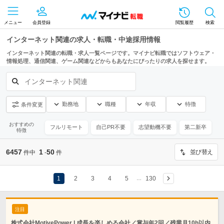
メニュー
会員登録
閲覧履歴
検索
インターネット関連の求人・転職・中途採用情報
インターネット関連の転職・求人一覧ページです。マイナビ転職ではソフトウェア・
情報処理、通信関連、ゲーム関連などからもあなたにぴったりの求人を探せます。
インターネット関連
勤務地
職種
年収
特徴
条件変更
おすすめの
フルリモート
自己PR不要
志望動機不要
第二新卒
特徴
6457
1
50
並び替え
件中
-
件
1
2
3
4
5
130
…
注目
株式会社MotivePower | 成長を楽しめる会社／賞与年2回／残業月10h以内