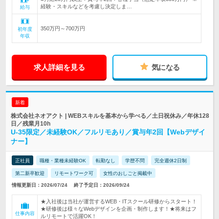
経験・スキルなどを考慮し決定しま…
給与
350万円～700万円
初年度
年収
求人詳細を見る
気になる
新着
株式会社ネオアクト | WEBスキルを基本から学べる／土日祝休み／年休128
日／残業月10h
U-35限定／未経験OK／フルリモあり／賞与年2回【Webデザイ
ナー】
正社員
職種・業種未経験OK
転勤なし
学歴不問
完全週休2日制
第二新卒歓迎
リモートワーク可
女性のおしごと掲載中
情報更新日：2026/07/24
終了予定日：2026/09/24
★入社後は当社が運営するWEB・ITスクール研修からスタート！
★研修後は様々なWebデザインを企画・制作します！★将来はフ
仕事内容
ルリモートで活躍OK！