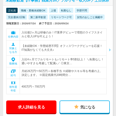
未経験歓迎【IT事務】残業月3h／フルリモ・収入UP／土日休み
正社員
職種・業種未経験OK
上場
転勤なし
学歴不問
完全週休2日制
第二新卒歓迎
リモートワーク可
女性のおしごと掲載中
情報更新日：2026/07/24
終了予定日：2026/09/24
入社後2ヶ月は研修のみ！IT業界デビューで理想のライフスタイ
ルと収入UPを叶えよう！
仕事内容
【未経験OK・学歴経歴不問】オフィスワークデビューを応援！
対象と
IT知識がなくても大丈夫♪
なる方
入社4ヶ月でフルリモートも♪リモート率5割以上！ ＼転勤なし！
通いやすさも考慮して配属♪／ ◎東京…
勤務地
月給26万円〜50万円＋各種手当 ※経験やスキル等を考慮の上、
決定します。 ※固定残業代20時間分…
給与
400万円～700万円
初年度
年収
求人詳細を見る
気になる