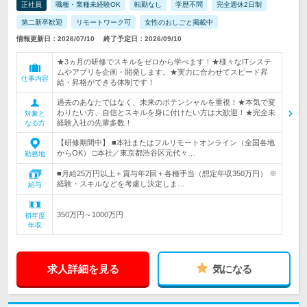
正社員
職種・業種未経験OK
転勤なし
学歴不問
完全週休2日制
第二新卒歓迎
リモートワーク可
女性のおしごと掲載中
情報更新日：2026/07/10
終了予定日：2026/09/10
★3ヵ月の研修でスキルをゼロから学べます！★様々なITシステ
ムやアプリを企画・開発します。★実力に合わせてスピード昇
仕事内容
給・昇格ができる体制です！
過去のあなたではなく、未来のポテンシャルを重視！★本気で変
わりたい方、自信とスキルを身に付けたい方は大歓迎！★完全未
対象と
経験入社の先輩多数！
なる方
【研修期間中】 ■本社またはフルリモートオンライン（全国各地
からOK） □本社／東京都渋谷区元代々…
勤務地
■月給25万円以上＋賞与年2回＋各種手当（想定年収350万円） ※
経験・スキルなどを考慮し決定しま…
給与
350万円～1000万円
初年度
年収
求人詳細を見る
気になる