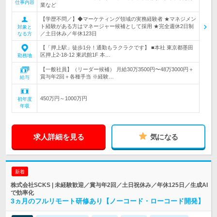
仕事内容
業など
【学歴不問／】◆マーケティング領域の実務経験者 ★マネジメン
ト経験がある方はマネージャー候補として採用 ★完全週休2日制
対象と
／土日休み／年休123日
なる方
【「押上駅」徒歩1分！通勤もラクラクです】 ■本社 東京都墨田
区押上2-18-12 東武館1F 本…
勤務地
【一般社員】（リーダー候補） 月給30万3500円〜48万3000円＋
賞与年2回＋各種手当 ※経験…
給与
450万円～1000万円
初年度
年収
求人詳細を見る
気になる
新着
株式会社SCKS | 未経験歓迎／賞与年2回／土日祝休み／年休125日／生成AI
で効率化
3ヵ月のフルリモート研修あり【ノーコード・ローコード開発】