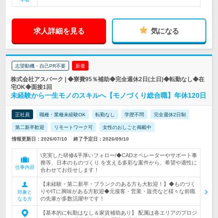
求人詳細を見る
気になる
志望動機・自己PR不要
新着
株式会社アスパーク | ◆寮費95％補助◆完全週休2日(土日)◆転勤なし◆在
宅OK◆面接1回
未経験から一生モノのスキルへ【モノづくり総合職】年休120日
正社員
職種・業種未経験OK
転勤なし
学歴不問
完全週休2日制
第二新卒歓迎
リモートワーク可
女性のおしごと掲載中
情報更新日：2026/07/10
終了予定日：2026/09/10
\充実した研修&手厚いフォロー/◆CADオペレーターやサポート事
務等、日本のものづくり を支える多彩な案件から、希望や適性に
仕事内容
合わせてお任せします！
【未経験・第二新卒・ブランクのある方も大歓迎！】◆ものづく
りやITに興味がある方歓迎◆元接客・営業・販売など様々な前職
対象と
の先輩が多数活躍中です！
なる方
【基本的に転勤はなし＆家賃補助あり】 配属は各エリアのプロジ