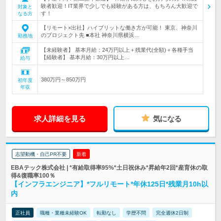
験者歓迎！IT業界で少しでも経験がある方は、もちろん大歓迎で
対象と
す！
なる方
【リモート×出社】ハイブリットな働き方が可能！ 東京、神奈川
のプロジェクト先 ■本社 神奈川県横浜…
勤務地
【未経験者】 基本月給：24万円以上＋残業代(全額)＋各種手当
【経験者】 基本月給：30万円以上…
給与
380万円～850万円
初年度
年収
求人詳細を見る
気になる
志望動機・自己PR不要
新着
EBAテック株式会社 | *有給取得率95%*土日祝休み*昇給年2回*産育休の取
得&復職率100％
【インフラエンジニア】*フルリモート*年休125日*残業月10h以
内
正社員
職種・業種未経験OK
転勤なし
学歴不問
完全週休2日制