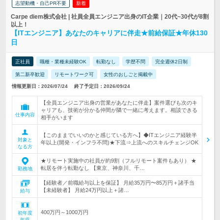
志望動機・自己PR不要
新着
Carpe diem株式会社 | 社員全員エンジニア出身のIT企業｜20代~30代が8割
以上！
【ITエンジニア】あなたのキャリアに伴走★前給保証★年休130
日
正社員
職種・業種未経験OK
転勤なし
学歴不問
完全週休2日制
第二新卒歓迎
リモートワーク可
女性のおしごと掲載中
情報更新日：2026/07/24
終了予定日：2026/09/24
【全員エンジニア出身の営業があなたに伴走】案件選びも次のキ
ャリアも、技術が分かる仲間が隣で一緒に考えます。相談できる
仕事内容
相手がいます
【このままでいいのかと感じている方へ】◆ITエンジニア経験半
対象と
年以上(開発・インフラ不問)★下流⇒上流へのスキルチェンジOK
なる方
★リモート実施中の社員が約9割（フルリモート案件もあり） ★
転居を伴う転勤なし 【東京、神奈川、千…
勤務地
【経験者／前職給与以上を保証】 月給35万円〜85万円＋諸手当
【未経験者】 月給24万円以上＋諸…
給与
400万円～1000万円
初年度
年収