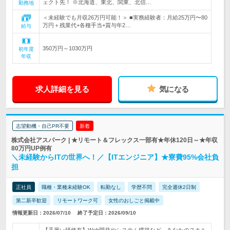
ェクト先！ ※北海道、東北、関東、北信…
勤務地
＜未経験でも月収26万円可能！＞ ■実務経験者：月給25万円〜80
万円＋残業代+各種手当+賞与年2…
給与
350万円～1030万円
初年度
年収
求人詳細を見る
気になる
志望動機・自己PR不要
新着
株式会社アスパーク | ★リモート＆フレックス一部有★年休120日～★年収
80万円UP例有
＼未経験からITの世界へ！／【ITエンジニア】★寮費95%会社負
担
正社員
職種・業種未経験OK
転勤なし
学歴不問
完全週休2日制
第二新卒歓迎
リモートワーク可
女性のおしごと掲載中
情報更新日：2026/07/10
終了予定日：2026/09/10