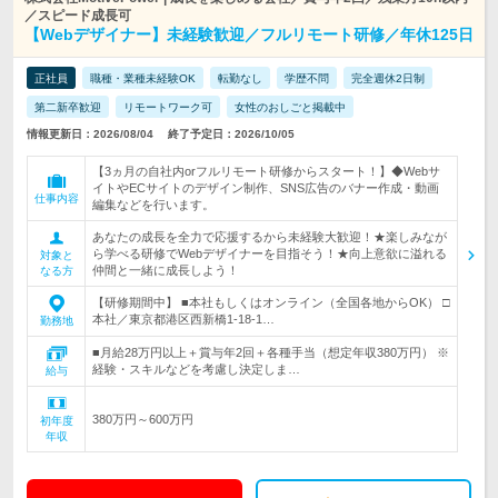
／スピード成長可
【Webデザイナー】未経験歓迎／フルリモート研修／年休125日
正社員
職種・業種未経験OK
転勤なし
学歴不問
完全週休2日制
第二新卒歓迎
リモートワーク可
女性のおしごと掲載中
情報更新日：2026/08/04
終了予定日：2026/10/05
【3ヵ月の自社内orフルリモート研修からスタート！】◆Webサ
イトやECサイトのデザイン制作、SNS広告のバナー作成・動画
仕事内容
編集などを行います。
あなたの成長を全力で応援するから未経験大歓迎！★楽しみなが
ら学べる研修でWebデザイナーを目指そう！★向上意欲に溢れる
対象と
仲間と一緒に成長しよう！
なる方
【研修期間中】 ■本社もしくはオンライン（全国各地からOK） □
本社／東京都港区西新橋1-18-1…
勤務地
■月給28万円以上＋賞与年2回＋各種手当（想定年収380万円） ※
経験・スキルなどを考慮し決定しま…
給与
380万円～600万円
初年度
年収