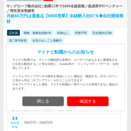
サングローブ株式会社 | 創業11年で1000名超規模／急成長中ITベンチャー
／男性育休実績有
月給60万円は通過点【WEB営業】未経験入社87％◆自社開発商
材
正社員
職種・業種未経験OK
転勤なし
学歴不問
完全週休2日制
第二新卒歓迎
女性のおしごと掲載中
情報更新日：2026/08/03
終了予定日：2026/09/10
マイナビ転職からのお知らせ
自社開発商材多数★WEBサイトの企画や広告マーケティングなど
マイナビ転職では、サイトの継続的な改善や、ユーザーのみなさまに最適化され
で課題を解決する提案営業★明確なインセンティブ制度／土日祝
た広告を配信すること等を目的に、Cookie等の「インフォマティブデータ」を利
仕事内容
休み／平均残業10H以下
用しています。
【学歴・経験不問】未経験から年収1000万達成している先輩多数
インフォマティブデータの提供を無効にしたい場合は「確認する」ボタンのリン
在籍！前職例…美容部員／スポーツトレーナー／システムエンジ
対象と
ク先から停止（オプトアウト）を行うことができます。
ニア／スマホ販売など様々
なる方
※オプトアウトをした場合、マイナビ転職の一部サービスを利用できない場合が
あります。
★希望支社へ配属：新宿/横浜/大阪/福岡/名古屋 ★転居を伴う転
勤なし！ ★駅地下高層階デザイナー…
勤務地
閉じる
確認する
【未経験者の場合】 月給：28万円〜38万円 【営業経験者の場
合】 月給：39万円〜50万円 【高…
給与
500万円～1500万円
初年度
年収