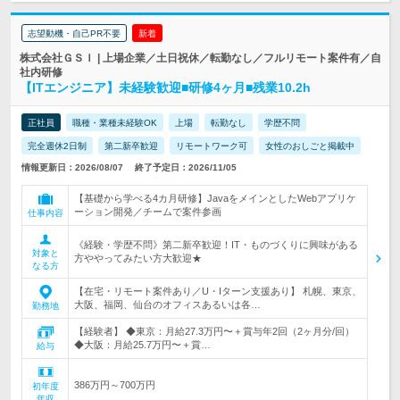
志望動機・自己PR不要
新着
株式会社ＧＳＩ | 上場企業／土日祝休／転勤なし／フルリモート案件有／自
社内研修
【ITエンジニア】未経験歓迎■研修4ヶ月■残業10.2h
正社員
職種・業種未経験OK
上場
転勤なし
学歴不問
完全週休2日制
第二新卒歓迎
リモートワーク可
女性のおしごと掲載中
情報更新日：2026/08/07
終了予定日：2026/11/05
【基礎から学べる4カ月研修】JavaをメインとしたWebアプリケ
ーション開発／チームで案件参画
仕事内容
《経験・学歴不問》第二新卒歓迎！IT・ものづくりに興味がある
対象と
方ややってみたい方大歓迎★
なる方
【在宅・リモート案件あり／U・Iターン支援あり】 札幌、東京、
大阪、福岡、仙台のオフィスあるいは各…
勤務地
【経験者】 ◆東京：月給27.3万円〜＋賞与年2回（2ヶ月分/回）
◆大阪：月給25.7万円〜＋賞…
給与
386万円～700万円
初年度
年収