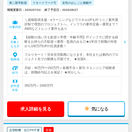
第二新卒歓迎
リモートワーク可
女性のおしごと掲載中
情報更新日：2026/07/24
終了予定日：2026/08/27
＼資格取得支援・eラーニングなどでスキルUPも叶う☆／案件選
択制で理想のプロジェクトへ。インフラの要件定義～運用まで＊
仕事内容
AWSなどトレンド案件もあり
【経験の浅い方も歓迎☆学歴・年齢不問】ITインフラに関する経
験をお持ちの方歓迎⇒運用・監視のみも◎★1年目で前職の年収
対象と
から100万円UPの社員多数！
なる方
フルリモート！完全在宅勤務になります。本社または都内のプロ
ジェクト先での勤務も可能です。 ★全国4…
勤務地
月給：40万円〜150万円＋各種手当＋賞与 ※エンジニア経験者
は、前職給与以上を保証！ ★何かしら…
給与
350万円～1000万円
初年度
年収
求人詳細を見る
気になる
志望動機・自己PR不要
新着