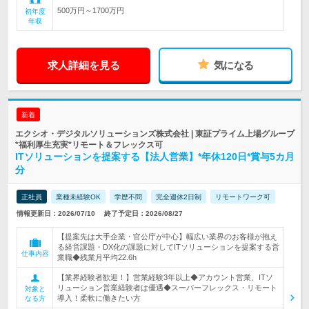
500万円～1700万円
初年度
年収
求人詳細を見る
気になる
新着
エクシオ・デジタルソリューションズ株式会社 | 東証プライム上場グループ
*福利厚生充実*リモート＆フレックス可
ITソリューションを提案する【法人営業】*年休120日*賞与5カ月
分
正社員
業種未経験OK
学歴不問
完全週休2日制
リモートワーク可
情報更新日：2026/07/10
終了予定日：2026/08/27
【提案先は大手企業・官公庁が中心】幅広い業界のお客様が抱え
る経営課題・DX化の課題に対してITソリューションを提案する営
仕事内容
業職◆残業月平均22.6h
【業界経験者歓迎！】営業経験3年以上◆アカウント営業、ITソ
リューション営業経験者は優遇◆スーパーフレックス・リモート
対象と
導入！柔軟に働きたい方
なる方