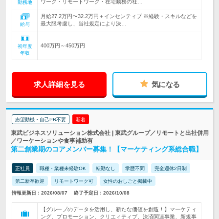
ワーク・リモートワーク・在宅勤務の社…
勤務地
月給27.2万円〜32.2万円＋インセンティブ ※経験・スキルなどを
最大限考慮し、当社規定により決…
給与
400万円～450万円
初年度
年収
求人詳細を見る
気になる
志望動機・自己PR不要
新着
東武ビジネスソリューション株式会社 | 東武グループ／リモートと出社併用
／ワーケーションや食事補助有
第二創業期のコアメンバー募集！【マーケティング系総合職】
正社員
職種・業種未経験OK
転勤なし
学歴不問
完全週休2日制
第二新卒歓迎
リモートワーク可
女性のおしごと掲載中
情報更新日：2026/08/07
終了予定日：2026/10/08
【グループのデータを活用し、新たな価値を創造！】マーケティ
ング、プロモーション、クリエィティブ、決済関連事業、新規事