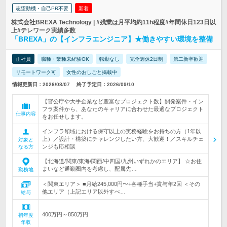
志望動機・自己PR不要
新着
株式会社BREXA Technology | #残業は月平均約11h程度#年間休日123日以
上#テレワーク実績多数
「BREXA」の【インフラエンジニア】★働きやすい環境を整備
正社員
職種・業種未経験OK
転勤なし
完全週休2日制
第二新卒歓迎
リモートワーク可
女性のおしごと掲載中
情報更新日：2026/08/07
終了予定日：2026/09/10
【官公庁や大手企業など豊富なプロジェクト数】開発案件・イン
フラ案件から、あなたのキャリアに合わせた最適なプロジェクト
仕事内容
をお任せします。
インフラ領域における保守以上の実務経験をお持ちの方（1年以
上）／設計・構築にチャレンジしたい方、大歓迎！／スキルチェ
対象と
ンジも応相談
なる方
【北海道/関東/東海/関西/中四国/九州いずれかのエリア】 ☆お住
まいなど通勤圏内を考慮し、配属先…
勤務地
＜関東エリア＞ ■月給245,000円〜+各種手当+賞与年2回 ＜その
他エリア（上記エリア以外すべ…
給与
400万円～850万円
初年度
年収