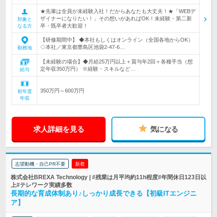
★先輩は全員が未経験入社！だからあなたも大丈夫！★「WEBデ
ザイナーになりたい！」その想いがあればOK！未経験・第二新
対象と
卒・既卒者大歓迎！
なる方
【研修期間中】 ◆本社もしくはオンライン（全国各地からOK）
◇本社／東京都豊島区池袋2-47-6…
勤務地
【未経験の場合】◆月給25万円以上＋賞与年2回＋各種手当（想
定年収350万円） ※経験・スキルなど…
給与
350万円～600万円
初年度
年収
求人詳細を見る
気になる
志望動機・自己PR不要
新着
株式会社BREXA Technology | #残業は月平均約11h程度#年間休日123日以
上#テレワーク実績多数
長期的な育成体制あり♪しっかり成長できる【初級ITエンジニ
ア】