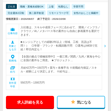
正社員
職種・業種未経験OK
上場
転勤なし
学歴不問
完全週休2日制
第二新卒歓迎
リモートワーク可
女性のおしごと掲載中
情報更新日：2026/08/07
終了予定日：2026/10/08
入社後は、スキルや成長フェーズに合わせて、 開発／インフラ／
クラウド／AI／メタバース等の案件から自由に参画案件を選択で
仕事内容
きます。
■エンジニアとしての経験2年以上（領域、工程、言語は不
問！） ◎学歴・ブランク・転職回数不問 ◎選考はWEBで完
対象と
結！即日内定も！
なる方
【全国の拠点で積極採用中】 一都三県／関西／九州／東海を中心
に全国の案件をご用意。 ★プロジェクト…
勤務地
月給42万円〜150万円＋賞与＋各種手当 ※前職給与保証／スキ
ル・経験により決定します。 ※給与は…
給与
550万円～1300万円
初年度
年収
求人詳細を見る
気になる