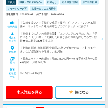
正社員
職種・業種未経験OK
転勤なし
完全週休2日制
第二新卒歓迎
リモートワーク可
女性のおしごと掲載中
情報更新日：2026/08/07
終了予定日：2026/09/10
【各種支援などで長期的な成長を後押し♪】アプリ・システム開
発や、ネットワーク運用保守などのプロジェクトに参加！
仕事内容
【30歳までの方／未経験歓迎】「エンジニアになりたい方」「手
に職をつけたい方」「充実した研修がある環境を探してる方」歓
対象と
迎◆第二新卒OK◆高卒以上
なる方
【北海道/関東/東海/関西/中四国/九州いずれかのエリア】 ☆お住
まいなど通勤圏内を考慮し、配属先…
勤務地
＜関東エリア＞ ■未経験：月給235,000円〜+各種手当+賞与年2回
■経験者：月給245,00…
給与
350万円～400万円
初年度
年収
求人詳細を見る
気になる