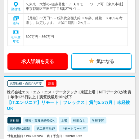
＼東京・大阪の2拠点募集！／ ★リモートワーク可 【東京本社】
東京都港区三田三丁目5番27号 住…
勤務地
【月給】32万円〜＋残業代全額支給 ※年齢、経験、スキルを考
慮し、決定します。 ※試用期間：2ヵ月…
給与
600万円～860万円
初年度
年収
求人詳細を見る
気になる
志望動機・自己PR不要
新着
株式会社エス・エム・エス・データテック | 東証上場｜NTTデータGが出資
｜年休125日以上｜実質残業月10h以下
【ITエンジニア】リモート｜フレックス｜賞与5.5カ月｜未経験
OK
正社員
職種・業種未経験OK
上場
転勤なし
学歴不問
完全週休2日制
第二新卒歓迎
リモートワーク可
情報更新日：2026/07/24
終了予定日：2026/10/22