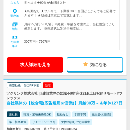
学べます★90％が未経験入社
なる方
★転勤なし ★フルリモート勤務OK！全国どこからでもご応募で
きます！ ★研修は東京にて実施します…
勤務地
月給25万円〜60万円 ※経験・年齢を考慮の上、当社規定により
優遇します。 ※残業代は別途全額支給…
給与
300万円～720万円
初年度
年収
求人詳細を見る
気になる
志望動機・自己PR不要
新着
ツクリンク株式会社 | #建設業界の知識不問#完休2日(土日祝)#リモート#フ
レックス
自社媒体の【総合職(広告運用or営業)】月給30万～＆年休127日
正社員
職種・業種未経験OK
転勤なし
学歴不問
完全週休2日制
第二新卒歓迎
リモートワーク可
女性のおしごと掲載中
情報更新日：2026/07/29
終了予定日：2026/09/24