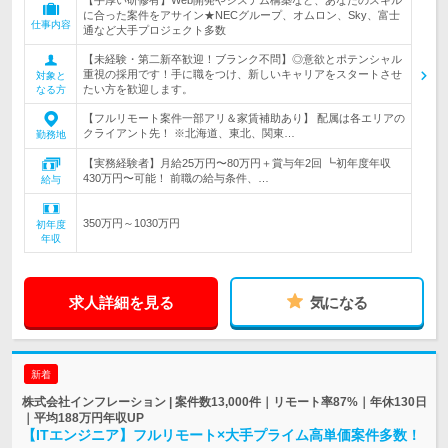
【手厚い研修有】Web開発やシステム構築など、あなたのスキル
に合った案件をアサイン★NECグループ、オムロン、Sky、富士
仕事内容
通など大手プロジェクト多数
【未経験・第二新卒歓迎！ブランク不問】◎意欲とポテンシャル
重視の採用です！手に職をつけ、新しいキャリアをスタートさせ
対象と
たい方を歓迎します。
なる方
【フルリモート案件一部アリ＆家賃補助あり】 配属は各エリアの
クライアント先！ ※北海道、東北、関東…
勤務地
【実務経験者】月給25万円〜80万円＋賞与年2回 ┗初年度年収
430万円〜可能！ 前職の給与条件、…
給与
350万円～1030万円
初年度
年収
求人詳細を見る
気になる
新着
株式会社インフレーション | 案件数13,000件｜リモート率87%｜年休130日
｜平均188万円年収UP
【ITエンジニア】フルリモート×大手プライム高単価案件多数！