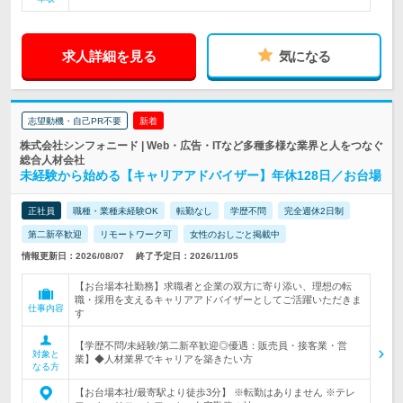
求人詳細を見る
気になる
志望動機・自己PR不要
新着
株式会社シンフォニード | Web・広告・ITなど多種多様な業界と人をつなぐ
総合人材会社
未経験から始める【キャリアアドバイザー】年休128日／お台場
正社員
職種・業種未経験OK
転勤なし
学歴不問
完全週休2日制
第二新卒歓迎
リモートワーク可
女性のおしごと掲載中
情報更新日：2026/08/07
終了予定日：2026/11/05
【お台場本社勤務】求職者と企業の双方に寄り添い、理想の転
職・採用を支えるキャリアアドバイザーとしてご活躍いただきま
仕事内容
す
【学歴不問/未経験/第二新卒歓迎◎優遇：販売員・接客業・営
対象と
業】◆人材業界でキャリアを築きたい方
なる方
【お台場本社/最寄駅より徒歩3分】 ※転勤はありません ※テレ