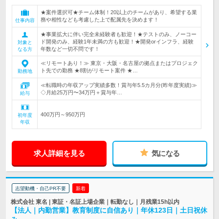
★案件選択可★チーム体制！20以上のチームがあり、希望する業
務や相性なども考慮した上で配属先を決めます！
仕事内容
★事業拡大に伴い完全未経験者も歓迎！★テストのみ、ノーコー
ド開発のみ、経験1年未満の方も歓迎！★開発orインフラ、経験
対象と
年数など一切不問です！
なる方
≪リモートあり！≫ 東京・大阪・名古屋の拠点またはプロジェク
ト先での勤務 ★8割がリモート案件 ★…
勤務地
≪転職時の年収アップ実績多数！賞与年5.5カ月分(昨年度実績)≫
◇月給25万円〜34万円＋賞与年…
給与
400万円～950万円
初年度
年収
求人詳細を見る
気になる
志望動機・自己PR不要
新着
株式会社 東名 | 東証・名証上場企業｜転勤なし｜月残業15h以内
【法人｜内勤営業】教育制度に自信あり｜年休123日｜土日祝休