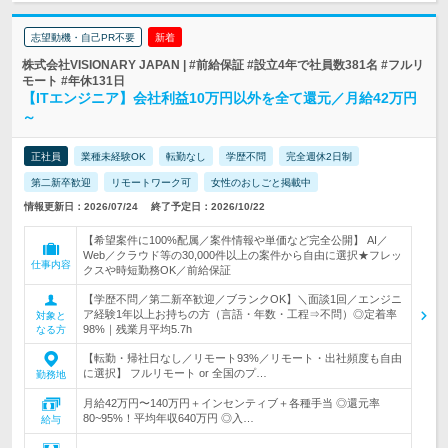
志望動機・自己PR不要
新着
株式会社VISIONARY JAPAN | #前給保証 #設立4年で社員数381名 #フルリ
モート #年休131日
【ITエンジニア】会社利益10万円以外を全て還元／月給42万円
～
正社員
業種未経験OK
転勤なし
学歴不問
完全週休2日制
第二新卒歓迎
リモートワーク可
女性のおしごと掲載中
情報更新日：2026/07/24
終了予定日：2026/10/22
【希望案件に100%配属／案件情報や単価など完全公開】 AI／
Web／クラウド等の30,000件以上の案件から自由に選択★フレッ
仕事内容
クスや時短勤務OK／前給保証
【学歴不問／第二新卒歓迎／ブランクOK】＼面談1回／エンジニ
ア経験1年以上お持ちの方（言語・年数・工程⇒不問）◎定着率
対象と
98%｜残業月平均5.7h
なる方
【転勤・帰社日なし／リモート93%／リモート・出社頻度も自由
に選択】 フルリモート or 全国のプ…
勤務地
月給42万円〜140万円＋インセンティブ＋各種手当 ◎還元率
80~95%！平均年収640万円 ◎入…
給与