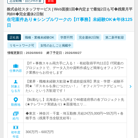
志望動機・自己PR不要
新着
株式会社スタッフサービス | Web面接1回◆内定まで最短2日も可◆残業月平
均8H◆完全週休2日制
在宅案件あり★シンプルワークの【IT事務】未経験OK★年休125
日
正社員
職種・業種未経験OK
学歴不問
完全週休2日制
第二新卒歓迎
リモートワーク可
女性のおしごと掲載中
情報更新日：2026/08/03
終了予定日：2026/08/27
【IT＋事務スキル両方手に入る！・有給取得平均11日】IT関連の
プロジェクトで、データ入力や資料作成など簡単なオフィスワー
仕事内容
ク業務からお任せします
【業界・職種未経験大歓迎★育成前提採用】男女・学歴・経験不
問★「ITスキルを身につけたい！」「オフィスワークデビューし
対象と
たい」という方歓迎です！
なる方
【転勤なし】北海道から九州まで46都道府県の各プロジェクト先
(★テレワーク実績あり) ★面接地エリ…
勤務地
◆東京・神奈川・千葉・埼玉勤務:月給24万5,000円〜55万円＋各
種手当（残業手当全額支給等）…
給与
300万円～600万円
初年度
年収