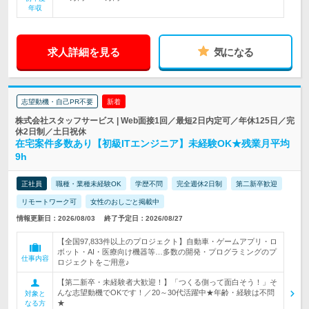
年収
求人詳細を見る
気になる
志望動機・自己PR不要
新着
株式会社スタッフサービス | Web面接1回／最短2日内定可／年休125日／完
休2日制／土日祝休
在宅案件多数あり【初級ITエンジニア】未経験OK★残業月平均
9h
正社員
職種・業種未経験OK
学歴不問
完全週休2日制
第二新卒歓迎
リモートワーク可
女性のおしごと掲載中
情報更新日：2026/08/03
終了予定日：2026/08/27
【全国97,833件以上のプロジェクト】自動車・ゲームアプリ・ロ
ボット・AI・医療向け機器等…多数の開発・プログラミングのプ
仕事内容
ロジェクトをご用意♪
【第二新卒・未経験者大歓迎！】「つくる側って面白そう！」そ
んな志望動機でOKです！／20～30代活躍中★年齢・経験は不問
対象と
★
なる方