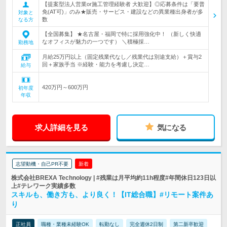
【提案型法人営業or施工管理経験者 大歓迎】◎応募条件は「要普
免(AT可)」のみ★販売・サービス・建設などの異業種出身者が多
対象と
数
なる方
【全国募集】 ★名古屋・福岡で特に採用強化中！ （新しく快適
なオフィスが魅力の一つです） ＼積極採…
勤務地
月給25万円以上（固定残業代なし／残業代は別途支給）＋賞与2
回＋家族手当 ※経験・能力を考慮し決定…
給与
420万円～600万円
初年度
年収
求人詳細を見る
気になる
志望動機・自己PR不要
新着
株式会社BREXA Technology | #残業は月平均約11h程度#年間休日123日以
上#テレワーク実績多数
スキルも、働き方も、より良く！【IT総合職】#リモート案件あ
り
正社員
職種・業種未経験OK
転勤なし
完全週休2日制
第二新卒歓迎