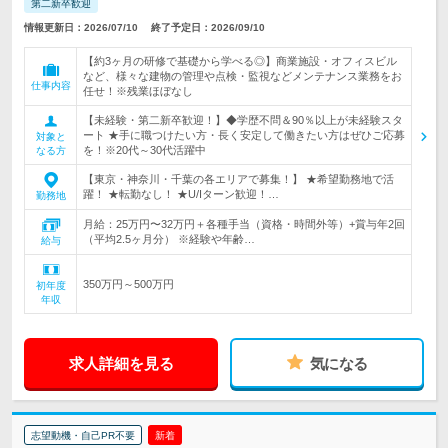
第二新卒歓迎
情報更新日：2026/07/10
終了予定日：2026/09/10
【約3ヶ月の研修で基礎から学べる◎】商業施設・オフィスビル
など、様々な建物の管理や点検・監視などメンテナンス業務をお
仕事内容
任せ！※残業ほぼなし
【未経験・第二新卒歓迎！】◆学歴不問＆90％以上が未経験スタ
ート ★手に職つけたい方・長く安定して働きたい方はぜひご応募
対象と
を！※20代～30代活躍中
なる方
【東京・神奈川・千葉の各エリアで募集！】 ★希望勤務地で活
躍！ ★転勤なし！ ★U/Iターン歓迎！…
勤務地
月給：25万円〜32万円＋各種手当（資格・時間外等）+賞与年2回
（平均2.5ヶ月分） ※経験や年齢…
給与
350万円～500万円
初年度
年収
求人詳細を見る
気になる
志望動機・自己PR不要
新着