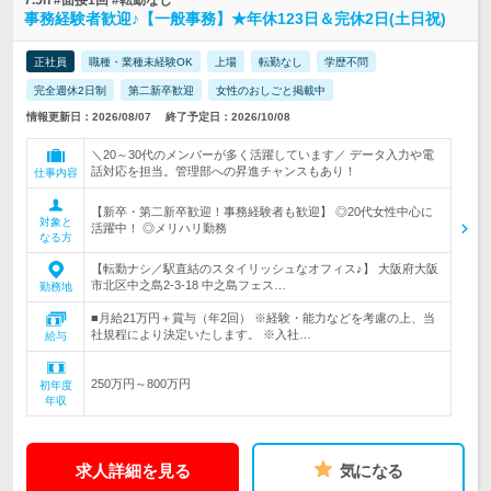
7.5h #面接1回 #転勤なし
事務経験者歓迎♪【一般事務】★年休123日＆完休2日(土日祝)
正社員
職種・業種未経験OK
上場
転勤なし
学歴不問
完全週休2日制
第二新卒歓迎
女性のおしごと掲載中
情報更新日：2026/08/07
終了予定日：2026/10/08
＼20～30代のメンバーが多く活躍しています／ データ入力や電
話対応を担当。管理部への昇進チャンスもあり！
仕事内容
【新卒・第二新卒歓迎！事務経験者も歓迎】 ◎20代女性中心に
対象と
活躍中！ ◎メリハリ勤務
なる方
【転勤ナシ／駅直結のスタイリッシュなオフィス♪】 大阪府大阪
市北区中之島2-3-18 中之島フェス…
勤務地
■月給21万円＋賞与（年2回） ※経験・能力などを考慮の上、当
社規程により決定いたします。 ※入社…
給与
250万円～800万円
初年度
年収
求人詳細を見る
気になる