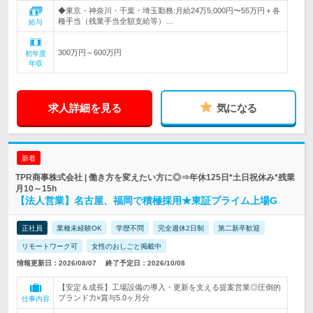
◆東京・神奈川・千葉・埼玉勤務:月給24万5,000円〜55万円＋各
種手当（残業手当全額支給等）…
給与
300万円～600万円
初年度
年収
求人詳細を見る
気になる
新着
TPR商事株式会社 | 働き方を変えたい方に◎⇒年休125日*土日祝休み*残業
月10～15h
【法人営業】名古屋、福岡で積極採用★東証プライム上場G
正社員
業種未経験OK
学歴不問
完全週休2日制
第二新卒歓迎
リモートワーク可
女性のおしごと掲載中
情報更新日：2026/08/07
終了予定日：2026/10/08
【安定＆成長】工場設備の導入・更新を支える提案営業◎圧倒的
ブランド力×賞与5.0ヶ月分
仕事内容