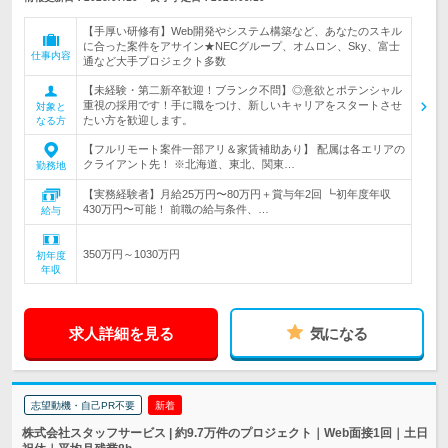
【手厚い研修有】Web開発やシステム構築など、あなたのスキル
に合った案件をアサイン★NECグループ、オムロン、Sky、富士
仕事内容
通など大手プロジェクト多数
【未経験・第二新卒歓迎！ブランク不問】◎意欲とポテンシャル
重視の採用です！手に職をつけ、新しいキャリアをスタートさせ
対象と
たい方を歓迎します。
なる方
【フルリモート案件一部アリ＆家賃補助あり】 配属は各エリアの
クライアント先！ ※北海道、東北、関東…
勤務地
【実務経験者】月給25万円〜80万円＋賞与年2回 ┗初年度年収
430万円〜可能！ 前職の給与条件、…
給与
350万円～1030万円
初年度
年収
求人詳細を見る
気になる
志望動機・自己PR不要
新着
株式会社スタッフサービス | 約9.7万件のプロジェクト｜Web面接1回｜土日