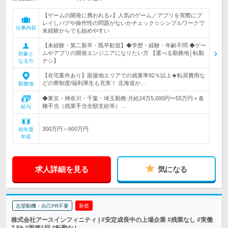
【ゲームの開発に携われる♪】人気のゲーム／アプリを実際にプ
レイしバグや操作性の問題がないかチェック☆シンプルワークで
仕事内容
未経験からでも始めやすい
【未経験・第二新卒・既卒歓迎】◆学歴・経験・年齢不問 ◆ゲー
ムやアプリの開発エンジニアになりたい方 【選べる勤務地│転勤
対象と
ナシ】
なる方
【在宅案件あり】面接地エリアでの就業率92％以上★転居費用な
どの寮制度/福利厚生も充実！ 北海道か…
勤務地
◆東京・神奈川・千葉・埼玉勤務:月給24万5,000円〜55万円＋各
種手当（残業手当全額支給等）…
給与
300万円～600万円
初年度
年収
求人詳細を見る
気になる
志望動機・自己PR不要
新着
株式会社アースインフィニティ | #安定成長中の上場企業 #残業なし #実働