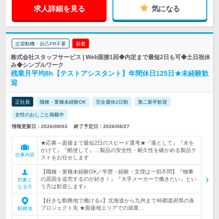
求人詳細を見る
気になる
志望動機・自己PR不要
新着
株式会社スタッフサービス | Web面接1回◆内定まで最短2日も可◆土日祝休
み◆シンプルワーク
残業月平均8h【テストアシスタント】年間休日125日★未経験歓
迎
正社員
職種・業種未経験OK
完全週休2日制
第二新卒歓迎
女性のおしごと掲載中
情報更新日：2026/08/03
終了予定日：2026/08/27
★応募～面接まで最短2日のスピード選考★『落として』『水を
かけて』『酷使して』…製品の安全性・耐久性を確かめる製品テ
仕事内容
ストをお任せします
【職種・業種未経験OK／学歴・経験・文理は一切不問】『物事
の原因を追究するのが好き！』『大手メーカーで働きたい』とい
対象と
う方は歓迎します♪
なる方
【好きな勤務地で働ける♪】北海道から九州まで46都道府県の各
プロジェクト先 ★面接地エリアでの就業…
勤務地