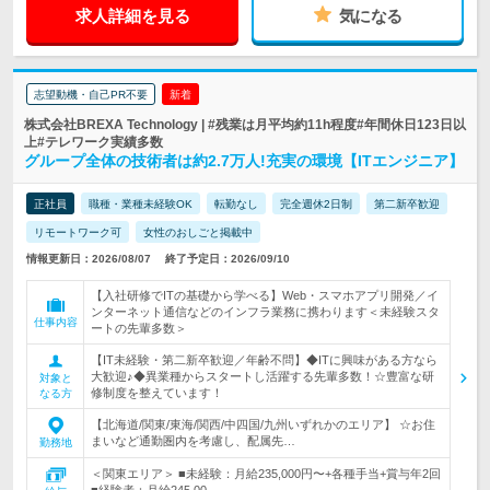
求人詳細を見る
気になる
志望動機・自己PR不要
新着
株式会社BREXA Technology | #残業は月平均約11h程度#年間休日123日以
上#テレワーク実績多数
グループ全体の技術者は約2.7万人!充実の環境【ITエンジニア】
正社員
職種・業種未経験OK
転勤なし
完全週休2日制
第二新卒歓迎
リモートワーク可
女性のおしごと掲載中
情報更新日：2026/08/07
終了予定日：2026/09/10
【入社研修でITの基礎から学べる】Web・スマホアプリ開発／イ
ンターネット通信などのインフラ業務に携わります＜未経験スタ
仕事内容
ートの先輩多数＞
【IT未経験・第二新卒歓迎／年齢不問】◆ITに興味がある方なら
大歓迎♪◆異業種からスタートし活躍する先輩多数！☆豊富な研
対象と
修制度を整えています！
なる方
【北海道/関東/東海/関西/中四国/九州いずれかのエリア】 ☆お住
まいなど通勤圏内を考慮し、配属先…
勤務地
＜関東エリア＞ ■未経験：月給235,000円〜+各種手当+賞与年2回