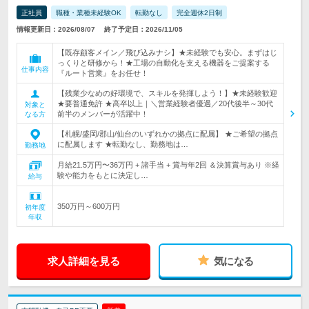
正社員
職種・業種未経験OK
転勤なし
完全週休2日制
情報更新日：2026/08/07
終了予定日：2026/11/05
【既存顧客メイン／飛び込みナシ】★未経験でも安心。まずはじ
っくりと研修から！★工場の自動化を支える機器をご提案する
仕事内容
『ルート営業』をお任せ！
【残業少なめの好環境で、スキルを発揮しよう！】★未経験歓迎
★要普通免許 ★高卒以上｜＼営業経験者優遇／20代後半～30代
対象と
前半のメンバーが活躍中！
なる方
【札幌/盛岡/郡山/仙台のいずれかの拠点に配属】 ★ご希望の拠点
に配属します ★転勤なし、勤務地は…
勤務地
月給21.5万円〜36万円 + 諸手当 + 賞与年2回 ＆決算賞与あり ※経
験や能力をもとに決定し…
給与
350万円～600万円
初年度
年収
求人詳細を見る
気になる