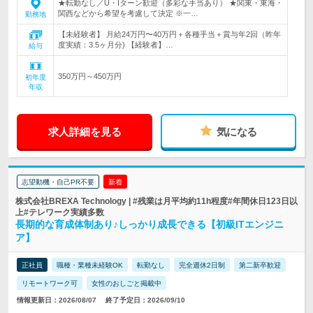
★転勤なし／U・Iターン歓迎（多彩な手当あり） ★関東・東海・
関西などから希望を考慮して決定 ※一…
勤務地
【未経験者】 月給24万円〜40万円＋各種手当＋賞与年2回（昨年
度実績：3.5ヶ月分) 【経験者】…
給与
350万円～450万円
初年度
年収
求人詳細を見る
気になる
志望動機・自己PR不要
新着
株式会社BREXA Technology | #残業は月平均約11h程度#年間休日123日以
上#テレワーク実績多数
長期的な育成体制あり♪しっかり成長できる【初級ITエンジニ
ア】
正社員
職種・業種未経験OK
転勤なし
完全週休2日制
第二新卒歓迎
リモートワーク可
女性のおしごと掲載中
情報更新日：2026/08/07
終了予定日：2026/09/10