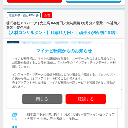
志望動機・自己PR不要
新着
株式会社アスパーク | 売上高366億円／賞与実績3カ月分／寮費95％補助／
服装・髪色自由
【人材コンサルタント】月給31万円～！頑張りが給与に直結！
正社員
職種・業種未経験OK
学歴不問
第二新卒歓迎
マイナビ転職からのお知らせ
女性のおしごと掲載中
情報更新日：2026/08/05
終了予定日：2026/09/21
マイナビ転職では、サイトの継続的な改善や、ユーザーのみなさまに最適化され
た広告を配信すること等を目的に、Cookie等の「インフォマティブデータ」を利
用しています。
【入社3ヶ月で拠点責任者の実績も】未経験でも圧倒的スピード
で成長できる、企業とエンジニア双方の課題を解決する高収入＆
インフォマティブデータの提供を無効にしたい場合は「確認する」ボタンのリン
仕事内容
実力主義のお仕事です。
ク先から停止（オプトアウト）を行うことができます。
※オプトアウトをした場合、マイナビ転職の一部サービスを利用できない場合が
あります。
【自分を変えたい方大歓迎！】◆未経験、第二新卒歓迎 ◆30歳
対象と
以下(※) ★引っ越し費用・寮費会社負担あり！
なる方
閉じる
確認する
【業績好調により全国25拠点での募集！】 ★引っ越し費用全額
補助 ★転勤・出張あり（借り上げ社宅を…
勤務地
【初年度年収例550万円！】 月給31万円＋賞与＋インセンティブ
＋各種手当 ※能力等を考慮し、加給…
給与