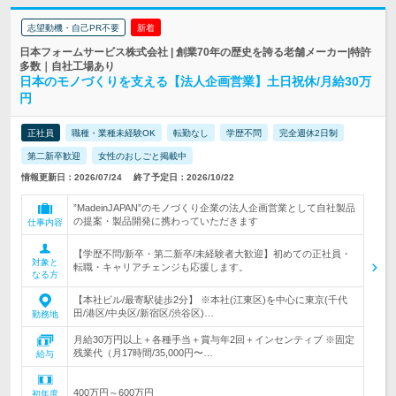
志望動機・自己PR不要
新着
日本フォームサービス株式会社 | 創業70年の歴史を誇る老舗メーカー|特許
多数｜自社工場あり
日本のモノづくりを支える【法人企画営業】土日祝休/月給30万
円
正社員
職種・業種未経験OK
転勤なし
学歴不問
完全週休2日制
第二新卒歓迎
女性のおしごと掲載中
情報更新日：2026/07/24
終了予定日：2026/10/22
”MadeinJAPAN”のモノづくり企業の法人企画営業として自社製品
の提案・製品開発に携わっていただきます
仕事内容
【学歴不問/新卒・第二新卒/未経験者大歓迎】初めての正社員・
対象と
転職・キャリアチェンジも応援します。
なる方
【本社ビル/最寄駅徒歩2分】 ※本社(江東区)を中心に東京(千代
田/港区/中央区/新宿区/渋谷区)…
勤務地
月給30万円以上＋各種手当＋賞与年2回＋インセンティブ ※固定
残業代（月17時間/35,000円〜…
給与
400万円～600万円
初年度