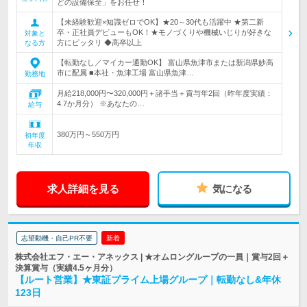
どの設備保全」をお任せ！
【未経験歓迎×知識ゼロでOK】★20～30代も活躍中 ★第二新
卒・正社員デビューもOK！★モノづくりや機械いじりが好きな
対象と
方にピッタリ ◆高卒以上
なる方
【転勤なし／マイカー通勤OK】 富山県魚津市または新潟県妙高
市に配属 ■本社・魚津工場 富山県魚津…
勤務地
月給218,000円〜320,000円＋諸手当＋賞与年2回（昨年度実績：
4.7か月分） ※あなたの…
給与
380万円～550万円
初年度
年収
求人詳細を見る
気になる
志望動機・自己PR不要
新着
株式会社エフ・エー・アネックス | ★オムロングループの一員｜賞与2回＋
決算賞与（実績4.5ヶ月分）
【ルート営業】★東証プライム上場グループ｜転勤なし&年休
123日