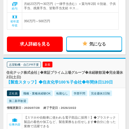
月給23万円〜30万円（一律手当含む）＋賞与年2回 ※別途、子供
手当、残業手当、皆勤手当支給 ※ス…
給与
350万円～500万円
初年度
年収
求人詳細を見る
気になる
志望動機・自己PR不要
新着
住化テック株式会社 | ◆東証プライム上場グループ◆未経験歓迎◆完全週休
2日(土日)
【製造スタッフ】◆住友化学100％子会社◆年間休日120日
正社員
職種・業種未経験OK
転勤なし
学歴不問
完全週休2日制
第二新卒歓迎
情報更新日：2026/07/28
終了予定日：2026/10/22
【スマホや自動車に使われる電子部品に採用！】◆プラスチック
製品の着色や加工など、製造業務をお任せします◆自分に合った
仕事内容
業務で活躍できる