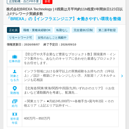
志望動機・自己PR不要
新着
株式会社BREXA Technology | #残業は月平均約11h程度#年間休日123日以
上#テレワーク実績多数
「BREXA」の【インフラエンジニア】★働きやすい環境を整備
正社員
職種・業種未経験OK
転勤なし
完全週休2日制
第二新卒歓迎
リモートワーク可
女性のおしごと掲載中
情報更新日：2026/08/07
終了予定日：2026/09/10
【官公庁や大手企業など豊富なプロジェクト数】開発案件・イン
フラ案件から、あなたのキャリアに合わせた最適なプロジェクト
仕事内容
をお任せします。
インフラ領域における保守以上の実務経験をお持ちの方（1年以
上）／設計・構築にチャレンジしたい方、大歓迎！／スキルチェ
対象と
ンジも応相談
なる方
【北海道/関東/東海/関西/中四国/九州いずれかのエリア】 ☆お住
まいなど通勤圏内を考慮し、配属先…
勤務地
＜関東エリア＞ ■月給245,000円〜+各種手当+賞与年2回 ＜その
他エリア（上記エリア以外すべ…
給与
400万円～850万円
初年度
年収