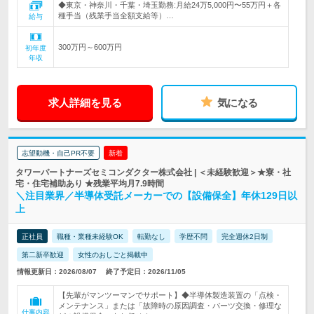
◆東京・神奈川・千葉・埼玉勤務:月給24万5,000円〜55万円＋各
種手当（残業手当全額支給等）…
給与
300万円～600万円
初年度
年収
求人詳細を見る
気になる
志望動機・自己PR不要
新着
タワーパートナーズセミコンダクター株式会社 | ＜未経験歓迎＞★寮・社
宅・住宅補助あり ★残業平均月7.9時間
＼注目業界／半導体受託メーカーでの【設備保全】年休129日以
上
正社員
職種・業種未経験OK
転勤なし
学歴不問
完全週休2日制
第二新卒歓迎
女性のおしごと掲載中
情報更新日：2026/08/07
終了予定日：2026/11/05
【先輩がマンツーマンでサポート】◆半導体製造装置の「点検・
メンテナンス」または「故障時の原因調査・パーツ交換・修理な
仕事内容