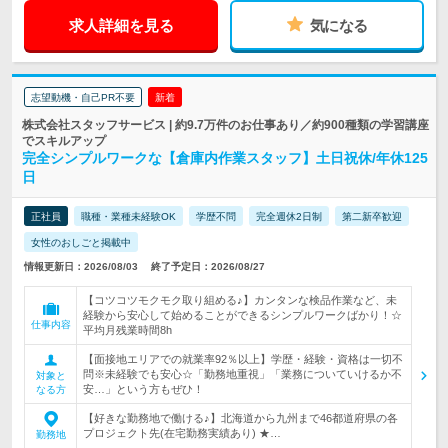
求人詳細を見る
気になる
志望動機・自己PR不要
新着
株式会社スタッフサービス | 約9.7万件のお仕事あり／約900種類の学習講座
でスキルアップ
完全シンプルワークな【倉庫内作業スタッフ】土日祝休/年休125
日
正社員
職種・業種未経験OK
学歴不問
完全週休2日制
第二新卒歓迎
女性のおしごと掲載中
情報更新日：2026/08/03
終了予定日：2026/08/27
【コツコツモクモク取り組める♪】カンタンな検品作業など、未
経験から安心して始めることができるシンプルワークばかり！☆
仕事内容
平均月残業時間8h
【面接地エリアでの就業率92％以上】学歴・経験・資格は一切不
問※未経験でも安心☆「勤務地重視」「業務についていけるか不
対象と
安…」という方もぜひ！
なる方
【好きな勤務地で働ける♪】北海道から九州まで46都道府県の各
プロジェクト先(在宅勤務実績あり) ★…
勤務地