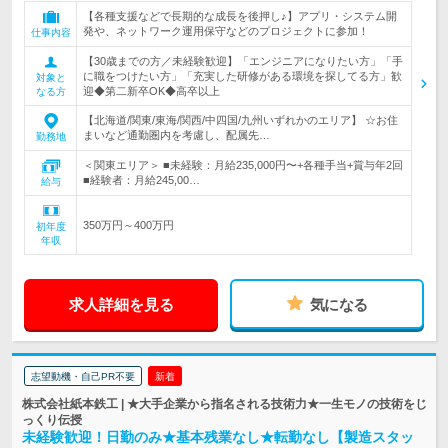
【各種支援などで長期的な成長を後押し♪】アプリ・システム開
発や、ネットワーク運用保守などのプロジェクトに参加！
仕事内容
【30歳までの方／未経験歓迎】「エンジニアになりたい方」「手
に職をつけたい方」「充実した研修がある環境を探してる方」歓
対象と
迎◆第二新卒OK◆高卒以上
なる方
【北海道/関東/東海/関西/中四国/九州いずれかのエリア】 ☆お住
まいなど通勤圏内を考慮し、配属先…
勤務地
＜関東エリア＞ ■未経験：月給235,000円〜+各種手当+賞与年2回
■経験者：月給245,00…
給与
350万円～400万円
初年度
年収
求人詳細を見る
気になる
志望動機・自己PR不要
新着
株式会社紙本鉄工 | ★大手企業から指名される技術力★一生モノの技術をじ
っくり伝授
未経験歓迎！日勤のみ★基本残業なし★転勤なし【製造スタッ