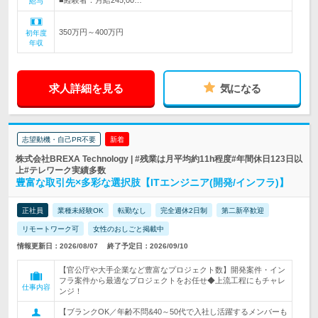
■経験者：月給245,00…
給与
350万円～400万円
初年度
年収
求人詳細を見る
気になる
志望動機・自己PR不要
新着
株式会社BREXA Technology | #残業は月平均約11h程度#年間休日123日以
上#テレワーク実績多数
豊富な取引先×多彩な選択肢【ITエンジニア(開発/インフラ)】
正社員
業種未経験OK
転勤なし
完全週休2日制
第二新卒歓迎
リモートワーク可
女性のおしごと掲載中
情報更新日：2026/08/07
終了予定日：2026/09/10
【官公庁や大手企業など豊富なプロジェクト数】開発案件・イン
フラ案件から最適なプロジェクトをお任せ◆上流工程にもチャレ
仕事内容
ンジ！
【ブランクOK／年齢不問&40～50代で入社し活躍するメンバーも