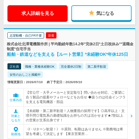
求人詳細を見る
気になる
志望動機・自己PR不要
新着
株式会社北澤電機製作所 | 平均勤続年数14.2年*完休2日*土日祝休み**退職金
制度*住宅手当
船舶・鉄道などを支える【ルート営業】*未経験OK*年休125日
正社員
職種・業種未経験OK
完全週休2日制
第二新卒歓迎
女性のおしごと掲載中
情報更新日：2026/07/10
終了予定日：2026/09/10
【官公庁・大手メーカーと安定取引】問い合わせ対応、ご要望に
合う製品の提案やフォローなどをお任せ ◆扱うのは社会インフラ
仕事内容
を支える電気機器・部品
【未経験・第二新卒歓迎！人物重視の採用です】◎高卒以上・文
理不問◎電気系の基礎知識をお持ちの方は活かせます★7割以上
対象と
の営業が文系出身です！
なる方
《I・Uターン歓迎！》 ※原則、転勤はありません ※勤務地は希
望を考慮して決定します 【東京営業所…
勤務地