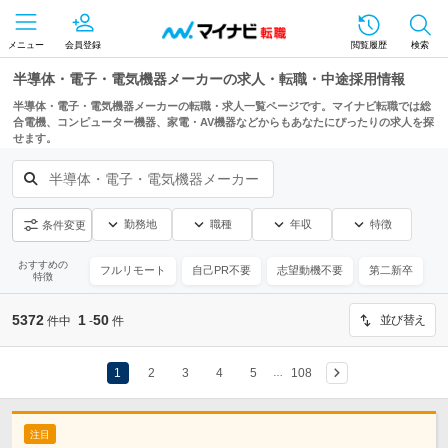
メニュー
会員登録
閲覧履歴
検索
半導体・電子・電気機器メーカーの求人・転職・中途採用情報
半導体・電子・電気機器メーカーの転職・求人一覧ページです。マイナビ転職では総
合電機、コンピューター機器、家電・AV機器などからもあなたにぴったりの求人を探
せます。
半導体・電子・電気機器メーカー
勤務地
職種
年収
特徴
条件変更
おすすめの
フルリモート
自己PR不要
志望動機不要
第二新卒
特徴
5372
1
50
並び替え
件中
-
件
1
2
3
4
5
108
…
注目