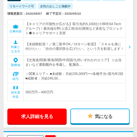
リモートワーク可
女性のおしごと掲載中
情報更新日：2026/08/07
終了予定日：2026/09/10
【キャリアの可能性が広がる】取引先約5,100社(※BREXA Tech
グループ)！最先端分野/上流工程/自社開発など多彩なプロジェク
仕事内容
ト◆キャリアサポート充実
【未経験歓迎！／第二新卒OK／UIターン歓迎】「スキルを身に
対象と
付けたい」「自分の選択肢を広げたい」 という方を歓迎します！
なる方
【北海道/関東/東海/関西/中四国/九州いずれかのエリア】 ☆お住
まいなど通勤圏内を考慮し、配属先…
勤務地
＜関東エリア＞ ■未経験：月給235,000円〜+各種手当+賞与年2回
■経験者：月給245,00…
給与
350万円～400万円
初年度
年収
求人詳細を見る
気になる