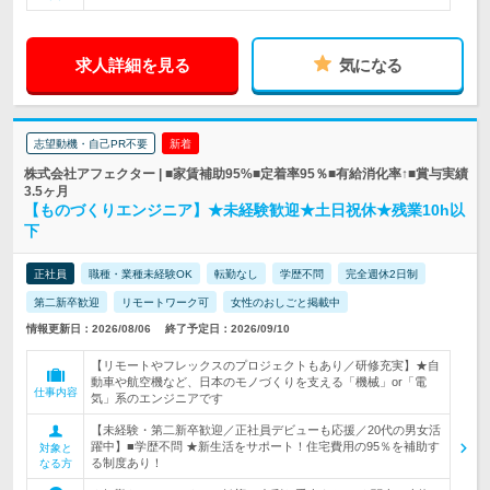
求人詳細を見る
気になる
志望動機・自己PR不要
新着
株式会社アフェクター | ■家賃補助95%■定着率95％■有給消化率↑■賞与実績
3.5ヶ月
【ものづくりエンジニア】★未経験歓迎★土日祝休★残業10h以
下
正社員
職種・業種未経験OK
転勤なし
学歴不問
完全週休2日制
第二新卒歓迎
リモートワーク可
女性のおしごと掲載中
情報更新日：2026/08/06
終了予定日：2026/09/10
【リモートやフレックスのプロジェクトもあり／研修充実】★自
動車や航空機など、日本のモノづくりを支える「機械」or「電
仕事内容
気」系のエンジニアです
【未経験・第二新卒歓迎／正社員デビューも応援／20代の男女活
躍中】■学歴不問 ★新生活をサポート！住宅費用の95％を補助す
対象と
る制度あり！
なる方