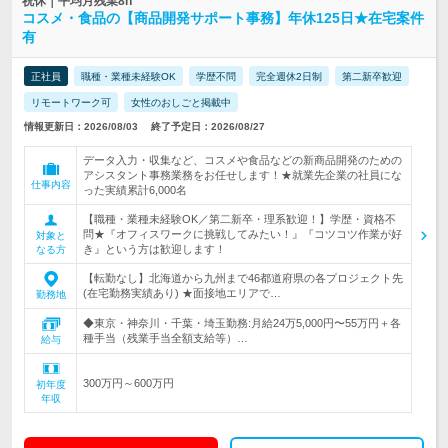
祝休｜平均月残業8h
コスメ・食品の【商品開発サポート事務】年休125日★在宅案件
有
正社員
職種・業種未経験OK
学歴不問
完全週休2日制
第二新卒歓迎
リモートワーク可
女性のおしごと掲載中
情報更新日：2026/08/03
終了予定日：2026/08/27
データ入力・収集など、コスメや食品などの新商品開発のための
アシスタント事務業務をお任せします！★就業先企業の社員にな
仕事内容
った実績累計6,000名
【職種・業種未経験OK／第二新卒・理系歓迎！】学歴・資格不
問★『オフィスワークに挑戦してみたい！』『コツコツ作業が好
対象と
き』という方は歓迎します！
なる方
【転勤なし】北海道から九州まで46都道府県の各プロジェクト先
(在宅勤務実績あり) ★面接地エリアで…
勤務地
◆東京・神奈川・千葉・埼玉勤務:月給24万5,000円〜55万円＋各
種手当（残業手当全額支給等）…
給与
300万円～600万円
初年度
年収