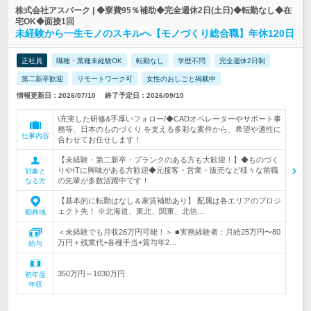
株式会社アスパーク | ◆寮費95％補助◆完全週休2日(土日)◆転勤なし◆在
宅OK◆面接1回
未経験から一生モノのスキルへ【モノづくり総合職】年休120日
正社員
職種・業種未経験OK
転勤なし
学歴不問
完全週休2日制
第二新卒歓迎
リモートワーク可
女性のおしごと掲載中
情報更新日：2026/07/10
終了予定日：2026/09/10
\充実した研修&手厚いフォロー/◆CADオペレーターやサポート事
務等、日本のものづくり を支える多彩な案件から、希望や適性に
仕事内容
合わせてお任せします！
【未経験・第二新卒・ブランクのある方も大歓迎！】◆ものづく
りやITに興味がある方歓迎◆元接客・営業・販売など様々な前職
対象と
の先輩が多数活躍中です！
なる方
【基本的に転勤はなし＆家賃補助あり】 配属は各エリアのプロジ
ェクト先！ ※北海道、東北、関東、北信…
勤務地
＜未経験でも月収26万円可能！＞ ■実務経験者：月給25万円〜80
万円＋残業代+各種手当+賞与年2…
給与
350万円～1030万円
初年度
年収