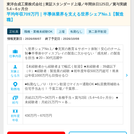
東洋合成工業株式会社 | 東証スタンダード上場／年間休日125日／賞与実績
5.4～6ヶ月分
平均年収709万円｜半導体業界を支える世界シェアNo.1【製造
職】
正社員
職種・業種未経験OK
上場
転勤なし
第二新卒歓迎
情報更新日：2026/08/07
終了予定日：2026/10/08
＼世界シェアNo.1／◆充実の教育＆サポート体制！安心のチーム
制◆半導体やディスプレイの製造に欠かせない「感光材」の製造
仕事内容
を担当 ★20～30代活躍中
【未経験者から経験者まで幅広く歓迎】■未経験者：39歳以下
（※）■経験者：製造業の経験 ★初年度年収500万円超可！将来
対象と
は年収1000万円も目指せる◎
なる方
■転勤なし／U・Iターン歓迎 □マイカー通勤OK ■転居費用補助＆
住宅手当あり！ 千葉工場／千葉県…
勤務地
月給21万円〜34万円＋各種手当＋賞与2回（5.4〜6.0ヶ月分） ■
未経験者：月給21万円〜＋各…
給与
430万円～670万円
初年度
年収