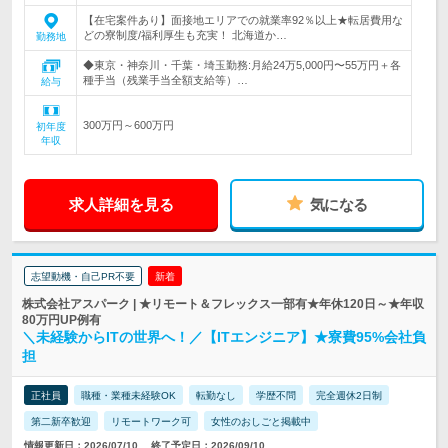
【在宅案件あり】面接地エリアでの就業率92％以上★転居費用な
どの寮制度/福利厚生も充実！ 北海道か…
勤務地
◆東京・神奈川・千葉・埼玉勤務:月給24万5,000円〜55万円＋各
種手当（残業手当全額支給等）…
給与
300万円～600万円
初年度
年収
求人詳細を見る
気になる
志望動機・自己PR不要
新着
株式会社アスパーク | ★リモート＆フレックス一部有★年休120日～★年収
80万円UP例有
＼未経験からITの世界へ！／【ITエンジニア】★寮費95%会社負
担
正社員
職種・業種未経験OK
転勤なし
学歴不問
完全週休2日制
第二新卒歓迎
リモートワーク可
女性のおしごと掲載中
情報更新日：2026/07/10
終了予定日：2026/09/10