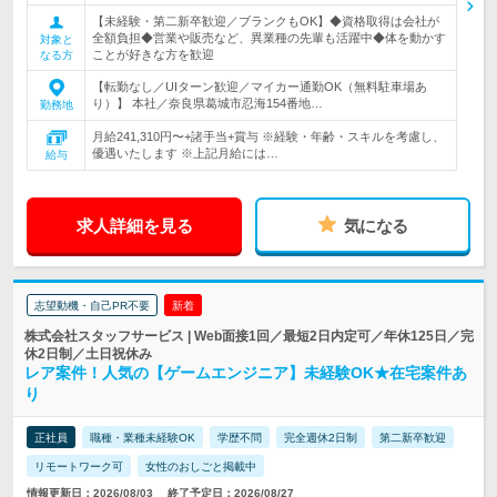
【未経験・第二新卒歓迎／ブランクもOK】◆資格取得は会社が
全額負担◆営業や販売など、異業種の先輩も活躍中◆体を動かす
対象と
ことが好きな方を歓迎
なる方
【転勤なし／UIターン歓迎／マイカー通勤OK（無料駐車場あ
り）】 本社／奈良県葛城市忍海154番地…
勤務地
月給241,310円〜+諸手当+賞与 ※経験・年齢・スキルを考慮し、
優遇いたします ※上記月給には…
給与
求人詳細を見る
気になる
志望動機・自己PR不要
新着
株式会社スタッフサービス | Web面接1回／最短2日内定可／年休125日／完
休2日制／土日祝休み
レア案件！人気の【ゲームエンジニア】未経験OK★在宅案件あ
り
正社員
職種・業種未経験OK
学歴不問
完全週休2日制
第二新卒歓迎
リモートワーク可
女性のおしごと掲載中
情報更新日：2026/08/03
終了予定日：2026/08/27