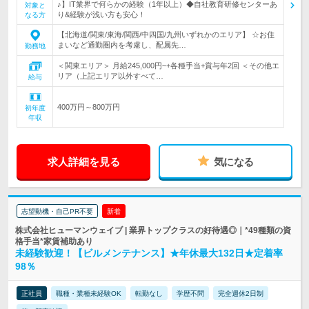
♪】IT業界で何らかの経験（1年以上）◆自社教育研修センターあ
対象と
り&経験が浅い方も安心！
なる方
【北海道/関東/東海/関西/中四国/九州いずれかのエリア】 ☆お住
まいなど通勤圏内を考慮し、配属先…
勤務地
＜関東エリア＞ 月給245,000円~+各種手当+賞与年2回 ＜その他エ
リア（上記エリア以外すべて…
給与
400万円～800万円
初年度
年収
求人詳細を見る
気になる
志望動機・自己PR不要
新着
株式会社ヒューマンウェイブ | 業界トップクラスの好待遇◎｜*49種類の資
格手当*家賃補助あり
未経験歓迎！【ビルメンテナンス】★年休最大132日★定着率
98％
正社員
職種・業種未経験OK
転勤なし
学歴不問
完全週休2日制