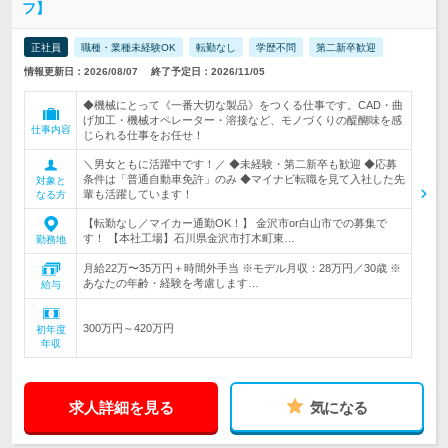
フ】
正社員
職種・業種未経験OK
転勤なし
学歴不問
第二新卒歓迎
情報更新日：2026/08/07
終了予定日：2026/11/05
◆機械にとって《一番大切な製品》をつくる仕事です。CAD・曲
げ加工・機械オペレーター・溶接など、モノづくりの醍醐味を感
仕事内容
じられる仕事をお任せ！
＼男女ともに活躍中です！／ ◆未経験・第二新卒も歓迎 ◆応募
条件は「普通自動車免許」のみ ◆マイナビ転職を見て入社した先
対象と
輩も活躍しています！
なる方
【転勤なし／マイカー通勤OK！】 金沢市or白山市での募集で
す！ 【本社工場】石川県金沢市打木町東…
勤務地
月給22万〜35万円＋時間外手当 ※モデル月収：28万円／30歳 ※
あなたの年齢・経験を考慮します…
給与
300万円～420万円
初年度
年収
求人詳細を見る
気になる