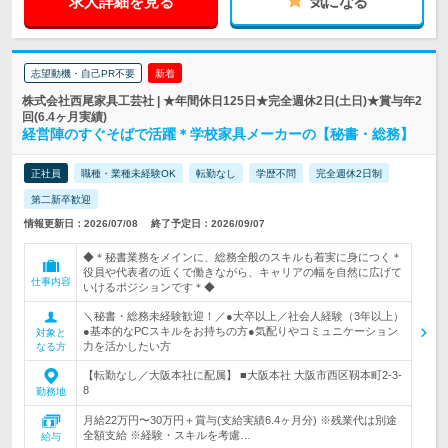
求人詳細を見る
気になる
志望動機・自己PR不要
新着
株式会社西尾家具工芸社 | ★年間休日125日★完全週休2日(土日)★賞与年2
回(6.4ヶ月実績)
経営陣のすぐそばで活躍＊学校家具メーカーの【秘書・総務】
正社員
職種・業種未経験OK
転勤なし
学歴不問
完全週休2日制
第二新卒歓迎
情報更新日：2026/07/08
終了予定日：2026/09/07
◆＊秘書業務をメインに、総務全般のスキルも着実に身につく＊
役員や代表者の近くで働きながら、キャリアの幅を自然に広げて
仕事内容
いけるポジションです＊◆
＼秘書・総務未経験歓迎！／●大卒以上／社会人経験（3年以上）
●基本的なPCスキルをお持ちの方●気配りやコミュニケーション
対象と
力を活かしたい方
なる方
【転勤なし／大阪本社に配属】 ■大阪本社 大阪市西区靱本町2-3-
8
勤務地
月給22万円〜30万円＋賞与(支給実績6.4ヶ月分) ※残業代は別途
全額支給 ※経験・スキルを考慮…
給与