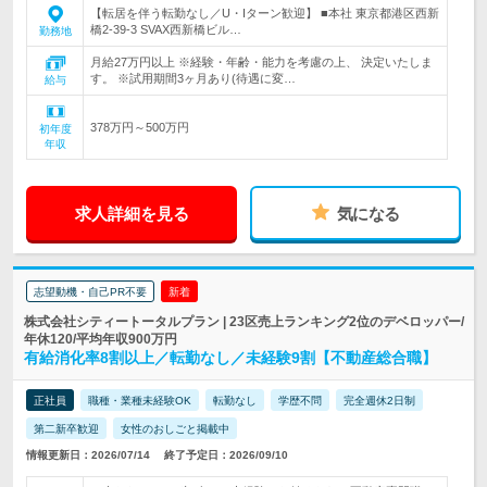
【転居を伴う転勤なし／U・Iターン歓迎】 ■本社 東京都港区西新
橋2-39-3 SVAX西新橋ビル…
勤務地
月給27万円以上 ※経験・年齢・能力を考慮の上、 決定いたしま
す。 ※試用期間3ヶ月あり(待遇に変…
給与
378万円～500万円
初年度
年収
求人詳細を見る
気になる
志望動機・自己PR不要
新着
株式会社シティートータルプラン | 23区売上ランキング2位のデベロッパー/
年休120/平均年収900万円
有給消化率8割以上／転勤なし／未経験9割【不動産総合職】
正社員
職種・業種未経験OK
転勤なし
学歴不問
完全週休2日制
第二新卒歓迎
女性のおしごと掲載中
情報更新日：2026/07/14
終了予定日：2026/09/10