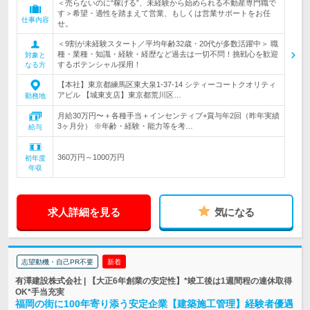
＜売らないのに“稼げる”、未経験から始められる不動産専門職で
す＞希望・適性を踏まえて営業、もしくは営業サポートをお任
仕事内容
せ。
＜9割が未経験スタート／平均年齢32歳・20代が多数活躍中＞ 職
種・業種・知識・経験・経歴など過去は一切不問！挑戦心を歓迎
対象と
するポテンシャル採用！
なる方
【本社】東京都練馬区東大泉1-37-14 シティーコートクオリティ
アビル 【城東支店】東京都荒川区…
勤務地
月給30万円〜＋各種手当＋インセンティブ+賞与年2回（昨年実績
3ヶ月分） ※年齢・経験・能力等を考…
給与
360万円～1000万円
初年度
年収
求人詳細を見る
気になる
志望動機・自己PR不要
新着
有澤建設株式会社 | 【大正6年創業の安定性】*竣工後は1週間程の連休取得
OK*手当充実
福岡の街に100年寄り添う安定企業【建築施工管理】経験者優遇