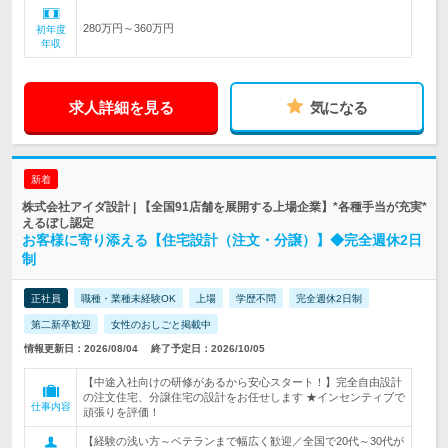
280万円～360万円
初年度
年収
求人詳細を見る
気になる
新着
株式会社アイダ設計 | 【全国91店舗を展開する上場企業】*各種手当が充実*
えるぼし認定
お客様に寄り添える【住宅設計（注文・分譲）】◆完全週休2日
制
正社員
職種・業種未経験OK
上場
学歴不問
完全週休2日制
第二新卒歓迎
女性のおしごと掲載中
情報更新日：2026/08/04
終了予定日：2026/10/05
【中途入社向けの研修があるから安心スタート！】完全自由設計
の注文住宅、分譲住宅の設計をお任せします ★インセンティブで
仕事内容
頑張りを評価！
【経験の浅い方～ベテランまで幅広く歓迎／全国で20代～30代が