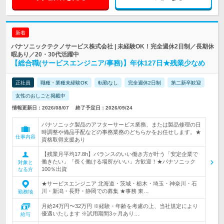
新着
パナソニックテクノサービス株式会社 | 未経験OK！完全週休2日制／長期休
暇あり／20・30代活躍中
【総合職(サービスエンジニア/事務)】年休127日★残業少なめ
正社員
職種・業種未経験OK
転勤なし
完全週休2日制
第二新卒歓迎
女性のおしごと掲載中
情報更新日：2026/08/07
終了予定日：2026/09/24
パナソニック製品のアフターサービス業務、または製品修理の日
時調整や備品手配などの事務業務のどちらかをお任せします。★
仕事内容
資格取得支援あり
【残業月平均17.8h】バランスのいい働き方が叶う「安定企業で
働きたい」「長く働ける場所がいい」方歓迎！★パナソニック
対象と
100％出資
なる方
★サービスエンジニア 北海道・茨城・栃木・埼玉・神奈川・石
川・新潟・長野・静岡での募集 ★事務 東…
勤務地
月給24万円〜32万円 ※経験・年齢を考慮の上、当社規定により
優遇いたします ※試用期間3ヶ月あり…
給与