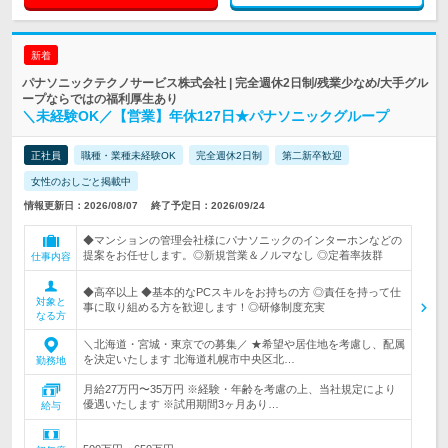
新着
パナソニックテクノサービス株式会社 | 完全週休2日制/残業少なめ/大手グル
ープならではの福利厚生あり
＼未経験OK／【営業】年休127日★パナソニックグループ
正社員
職種・業種未経験OK
完全週休2日制
第二新卒歓迎
女性のおしごと掲載中
情報更新日：2026/08/07
終了予定日：2026/09/24
◆マンションの管理会社様にパナソニックのインターホンなどの
提案をお任せします。◎新規営業＆ノルマなし ◎定着率抜群
仕事内容
◆高卒以上 ◆基本的なPCスキルをお持ちの方 ◎責任を持って仕
対象と
事に取り組める方を歓迎します！◎研修制度充実
なる方
＼北海道・宮城・東京での募集／ ★希望や居住地を考慮し、配属
を決定いたします 北海道札幌市中央区北…
勤務地
月給27万円〜35万円 ※経験・年齢を考慮の上、当社規定により
優遇いたします ※試用期間3ヶ月あり…
給与