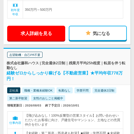
350万円～500万円
初年度
年収
求人詳細を見る
気になる
志望動機・自己PR不要
株式会社藤和ハウス | 完全週休2日制｜残業月平均25h程度｜転居を伴う転
勤なし
経験ゼロからしっかり稼げる【不動産営業】★平均年収778万
円！
正社員
職種・業種未経験OK
転勤なし
学歴不問
完全週休2日制
第二新卒歓迎
女性のおしごと掲載中
情報更新日：2026/08/03
終了予定日：2026/10/01
【飛び込みなし！100%反響型の営業スタイル】お問い合わせい
ただいたお客様に向け、戸建住宅やマンション、土地などの売買
仕事内容
仲介を行います
【未経験・第二新卒・既卒者も歓迎】■経験・学歴不問 ★未経験