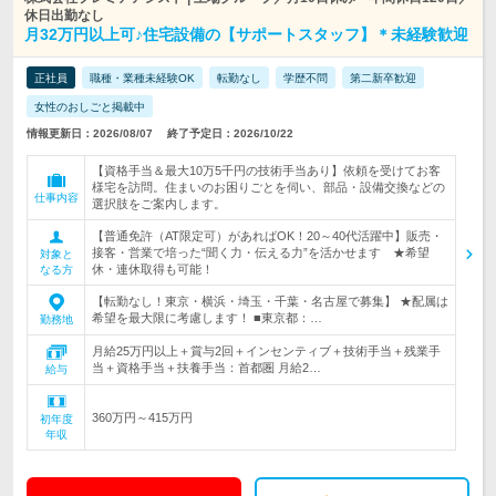
休日出勤なし
月32万円以上可♪住宅設備の【サポートスタッフ】＊未経験歓迎
正社員
職種・業種未経験OK
転勤なし
学歴不問
第二新卒歓迎
女性のおしごと掲載中
情報更新日：2026/08/07
終了予定日：2026/10/22
【資格手当＆最大10万5千円の技術手当あり】依頼を受けてお客
様宅を訪問。住まいのお困りごとを伺い、部品・設備交換などの
仕事内容
選択肢をご案内します。
【普通免許（AT限定可）があればOK！20～40代活躍中】販売・
接客・営業で培った“聞く力・伝える力”を活かせます ★希望
対象と
休・連休取得も可能！
なる方
【転勤なし！東京・横浜・埼玉・千葉・名古屋で募集】 ★配属は
希望を最大限に考慮します！ ■東京都：…
勤務地
月給25万円以上＋賞与2回＋インセンティブ＋技術手当＋残業手
当＋資格手当＋扶養手当：首都圏 月給2…
給与
360万円～415万円
初年度
年収