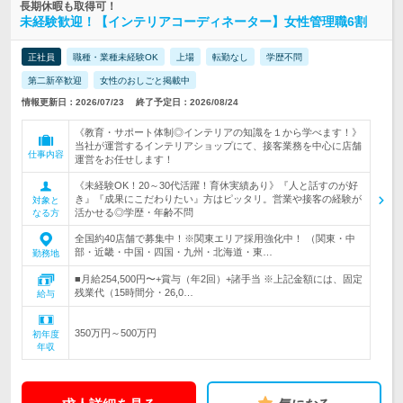
長期休暇も取得可！
未経験歓迎！【インテリアコーディネーター】女性管理職6割
正社員
職種・業種未経験OK
上場
転勤なし
学歴不問
第二新卒歓迎
女性のおしごと掲載中
情報更新日：2026/07/23
終了予定日：2026/08/24
《教育・サポート体制◎インテリアの知識を１から学べます！》
当社が運営するインテリアショップにて、接客業務を中心に店舗
仕事内容
運営をお任せします！
《未経験OK！20～30代活躍！育休実績あり》『人と話すのが好
き』『成果にこだわりたい』方はピッタリ。営業や接客の経験が
対象と
活かせる◎学歴・年齢不問
なる方
全国約40店舗で募集中！※関東エリア採用強化中！ （関東・中
部・近畿・中国・四国・九州・北海道・東…
勤務地
■月給254,500円〜+賞与（年2回）+諸手当 ※上記金額には、固定
残業代（15時間分・26,0…
給与
350万円～500万円
初年度
年収