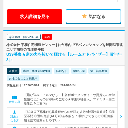
求人詳細を見る
気になる
志望動機・自己PR不要
新着
株式会社 平和住宅情報センター | 仙台市内でアパマンショップを展開◎東北
エリア屈指の管理物件数
U39募集★肩の力を抜いて輝ける【ルームアドバイザー】賞与年
3回
正社員
職種・業種未経験OK
転勤なし
学歴不問
第二新卒歓迎
女性のおしごと掲載中
情報更新日：2026/08/07
終了予定日：2026/09/24
【飛び込み・ノルマなし！】各種ポータルサイトや提携先の大学
生協などからのお客様のご対応★学生や社会人、ファミリー層に
仕事内容
新生活をご案内♪
【39歳以下募集(※)異業種からの転職も多数/未経験者歓迎】◎学
歴不問 ◎運転免許(AT可)◎基本的なPC操作ができる方◎圧倒的
対象と
知名度で提案もしやすい♪
なる方