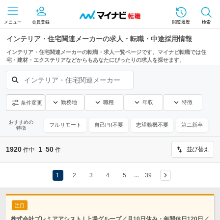
メニュー
会員登録
閲覧履歴
検索
インテリア・住宅関連メーカーの求人・転職・中途採用情報
インテリア・住宅関連メーカーの転職・求人一覧ページです。マイナビ転職では住
宅・建材・エクステリアなどからもあなたにぴったりの求人を探せます。
インテリア・住宅関連メーカー
勤務地
職種
年収
特徴
条件変更
おすすめの
フルリモート
自己PR不要
志望動機不要
第二新卒
特徴
1920
1
50
並び替え
件中
-
件
1
2
3
4
5
39
…
注目
株式会社プレミアアシスト | 上場グループ／月10日休み・年間休日120日／