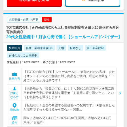
志望動機・自己PR不要
新着
TOTO株式会社 | ★Web面接OK★正社員登用制度有★最大10連休有★産休
育休実績◎
20代女性活躍中！好きな街で働く【ショールームアドバイザー】
契約社員
職種・業種未経験OK
上場
転勤なし
第二新卒歓迎
女性のおしごと掲載中
情報更新日：2026/08/07
終了予定日：2026/09/07
【TOTOの魅力をPR】ショールームにご来館されたお客様、また
はオンラインでのご相談に対し商品をご案内。理想の空間を「一
仕事内容
緒に叶える」お仕事です！
【未経験から「接客のプロ」に！】＼20代女性活躍中／★第二新
卒歓迎★充実の研修体制を用意★「お客様に寄り添いたい」とい
対象と
うお気持ちを重視します！
なる方
【転勤なし！全国の希望する勤務地への配属です】 ★慣れ親しん
だ場所でずっと働けるから安心♪ ＜関東…
勤務地
関東／月給27万1,430円〜30万3,030円 関西／ 月給27万1,430円
東海／ 月給26…
給与