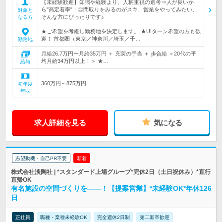
【未経験歓迎】知識や経験より、人柄重視の選考⇒人が良いか
ら"高定着率"！◎間取りをみるのがスキ、営業をやってみたい、
対象と
そんな方にぴったりです♪
なる方
★ご希望を考慮し勤務地を決定します。 ★UIターン希望の方も歓
迎！ 首都圏（東京／神奈川／埼玉／千…
勤務地
月給26.7万円〜月給35万円 ＋ 充実の手当 ＋ 歩合給 ＜20代の平
均月給34万円以上！＞ ★…
給与
360万円～875万円
初年度
年収
求人詳細を見る
気になる
志望動機・自己PR不要
新着
株式会社淡陶社 | *スタンダード上場グループ*完休2日（土日祝休み）*直行
直帰OK
有名施設の空間づくりを――！【提案営業】*未経験OK*年休126
日
正社員
職種・業種未経験OK
完全週休2日制
第二新卒歓迎