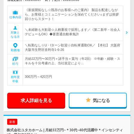
《新規開拓なし☆既存のお客様へのご案内》 製品を配達しなが
ら、お客様とコミュニケーションを深めてください♪まずは挨拶
仕事内容
回りからスタート！
＼未経験も大歓迎☆人柄重視で採用します／《第二新卒・社会人
対象と
デビューもOK》◆要普通自動車免許
なる方
＼転勤なし☆U・Iターン歓迎☆自転車通勤OK／ 【本社】 大阪府
大阪市生野区舎利寺1-6-26
勤務地
月給22万円〜30万円＋諸手当＋賞与（年2回） ※年齢・経験・ス
キルを十分考慮の上、当社規定により…
給与
300万円～420万円
初年度
年収
求人詳細を見る
気になる
新着
株式会社ユタカホーム | 月給33万円~＊30代~40代活躍中＊インセンティ