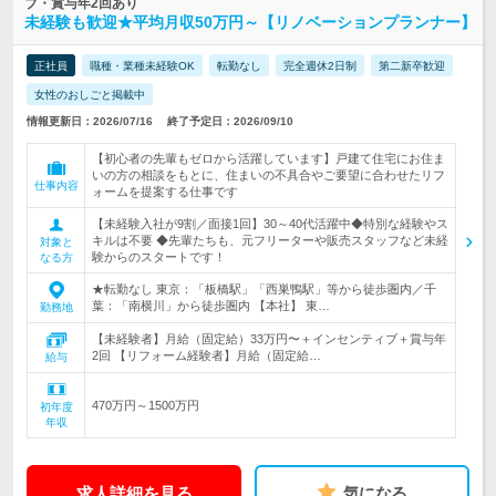
ブ・賞与年2回あり
未経験も歓迎★平均月収50万円～【リノベーションプランナー】
正社員
職種・業種未経験OK
転勤なし
完全週休2日制
第二新卒歓迎
女性のおしごと掲載中
情報更新日：2026/07/16
終了予定日：2026/09/10
【初心者の先輩もゼロから活躍しています】戸建て住宅にお住ま
いの方の相談をもとに、住まいの不具合やご要望に合わせたリフ
仕事内容
ォームを提案する仕事です
【未経験入社が9割／面接1回】30～40代活躍中◆特別な経験やス
キルは不要 ◆先輩たちも、元フリーターや販売スタッフなど未経
対象と
験からのスタートです！
なる方
★転勤なし 東京：「板橋駅」「西巣鴨駅」等から徒歩圏内／千
葉：「南横川」から徒歩圏内 【本社】 東…
勤務地
【未経験者】月給（固定給）33万円〜＋インセンティブ＋賞与年
2回 【リフォーム経験者】月給（固定給…
給与
470万円～1500万円
初年度
年収
求人詳細を見る
気になる