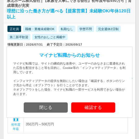
泉北ホーム株式会社 | 【家族を大事にできる会社】初年度年収450万可｜育
成環境が充実
理想に沿った働き方が選べる【提案営業】未経験OK/年休120日
以上
正社員
職種・業種未経験OK
転勤なし
学歴不問
完全週休2日制
第二新卒歓迎
女性のおしごと掲載中
情報更新日：2026/07/31
終了予定日：2026/09/17
マイナビ転職からのお知らせ
【100％反響型／ビジネスマナーから専門知識まで研修で学べる
◎】泉北ホームの家づくりの魅力をお客様に伝えます。★お客様
仕事内容
マイナビ転職では、サイトの継続的な改善や、ユーザーのみなさまに最適化され
満足度97％の商品力が自慢
た広告を配信すること等を目的に、Cookie等の「インフォマティブデータ」を利
用しています。
【未経験・第二新卒歓迎／1on1で最大1年サポート】◆社会人経
験のある方 ◆要普免(AT可) ◆成果を正当に評価！20代の管理職
対象と
インフォマティブデータの提供を無効にしたい場合は「確認する」ボタンのリン
登用実績有
なる方
ク先から停止（オプトアウト）を行うことができます。
※オプトアウトをした場合、マイナビ転職の一部サービスを利用できない場合が
【オープニング拠点あり！】 大阪・京都・兵庫・奈良内の各拠点
あります。
で勤務いただきます ※勤務地は希望やお…
勤務地
月給25万円以上＋インセンティブ＋各種手当 ※年齢、経験、能
閉じる
確認する
力を考慮のうえ、優遇します ※上記には…
給与
350万円～500万円
初年度
年収