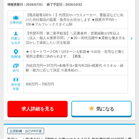
情報更新日：2026/07/31
終了予定日：2026/10/22
【既存顧客100％！】代理店やハウスメーカー、量販店などに向
けた自社製品の提案・販売をお任せします ★残業月平均5～
仕事内容
10h★フルフレックスタイム制
【学歴不問・第二新卒歓迎】＼応募条件：営業経験が2年以上
（法人・個人＆業界不問）／★20～30代活躍中★柔軟な働き方を
対象と
活かして成長したい方を歓迎
なる方
★リモートワークOK！U/Iターンも歓迎★ ※出社・在宅など働く
場所は柔軟に決められます。 【募集…
勤務地
月給25万円〜37万円+各種手当+賞与年2回+残業代 ※スキル・経
験・能力に応じて決定 ※基本給の…
給与
400万円～700万円
初年度
年収
求人詳細を見る
気になる
志望動機・自己PR不要