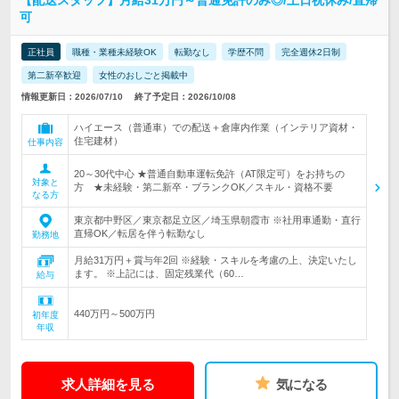
【配送スタッフ】月給31万円～普通免許のみ◎/土日祝休み/直帰
可
正社員
職種・業種未経験OK
転勤なし
学歴不問
完全週休2日制
第二新卒歓迎
女性のおしごと掲載中
情報更新日：2026/07/10
終了予定日：2026/10/08
ハイエース（普通車）での配送＋倉庫内作業（インテリア資材・
住宅建材）
仕事内容
20～30代中心 ★普通自動車運転免許（AT限定可）をお持ちの
対象と
方 ★未経験・第二新卒・ブランクOK／スキル・資格不要
なる方
東京都中野区／東京都足立区／埼玉県朝霞市 ※社用車通勤・直行
直帰OK／転居を伴う転勤なし
勤務地
月給31万円＋賞与年2回 ※経験・スキルを考慮の上、決定いたし
ます。 ※上記には、固定残業代（60…
給与
440万円～500万円
初年度
年収
求人詳細を見る
気になる