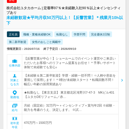
新着
株式会社ユタカホーム | 定着率97％★未経験入社90％以上★インセンティ
ブあり
未経験歓迎★平均月収50万円以上！【反響営業】＊残業月10h以
下
正社員
職種・業種未経験OK
転勤なし
学歴不問
完全週休2日制
第二新卒歓迎
女性のおしごと掲載中
情報更新日：2026/07/16
終了予定日：2026/09/10
【反響営業が中心！】ショールームでのイベント運営やご来店い
ただいたお客様へのリフォーム提案をお任せ！＊手厚いサポート
仕事内容
体制で未経験でも安心♪
【未経験＆第二新卒歓迎】学歴・経験一切不問！⇒人柄や意欲を
重視して採用します！＊9割が未経験スタート＊転職回数不問！
対象と
幅広い年齢の採用実績あり
なる方
★転勤なし 【東京支店】 東京都北区滝野川7-47-3 MKビル401
【ユタカDEリフォーム／赤…
勤務地
月給（固定給）32万円〜＋インセンティブ＋賞与年2回 ※経験・
能力を考慮のうえ、決定します。 ※試…
給与
470万円～1500万円
初年度
年収