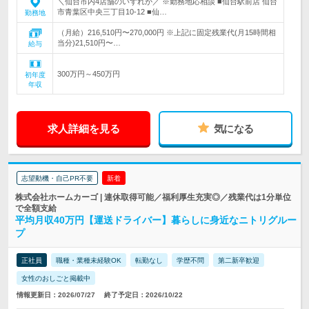
＼仙台市内4店舗のいずれか／ ※勤務地応相談 ■仙台駅前店 仙台
市青葉区中央三丁目10-12 ■仙…
勤務地
（月給）216,510円〜270,000円 ※上記に固定残業代(月15時間相
当分)21,510円〜…
給与
300万円～450万円
初年度
年収
求人詳細を見る
気になる
志望動機・自己PR不要
新着
株式会社ホームカーゴ | 連休取得可能／福利厚生充実◎／残業代は1分単位
で全額支給
平均月収40万円【運送ドライバー】暮らしに身近なニトリグルー
プ
正社員
職種・業種未経験OK
転勤なし
学歴不問
第二新卒歓迎
女性のおしごと掲載中
情報更新日：2026/07/27
終了予定日：2026/10/22