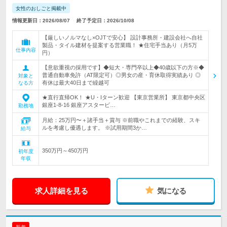
女性のおしごと掲載中
情報更新日：2026/08/07
終了予定日：2026/10/08
【厳しいノルマなし×OJTで安心】 設計事務所・建設会社へ自社
製品・タイル建材を提案する営業職！ ★住宅手当あり（月5万
仕事内容
円）
【意欲重視の採用です】◆短大・専門卒以上◆40歳以下の方※◆
普通自動車免許（AT限定可）◎男女の産・育休取得実績あり ◎
対象と
有休は最大40日まで繰越可
なる方
★直行直帰OK！ ★U・Iターン歓迎 【東京営業所】 東京都中央区
銀座1-8-16 銀座アスタービ…
勤務地
月給：25万円〜＋諸手当＋賞与 ※前職やこれまでの経験、スキ
ルを考慮し優遇します。 ※試用期間3か…
給与
350万円～450万円
初年度
年収
求人詳細を見る
気になる