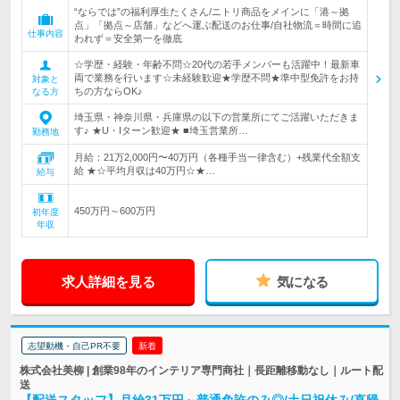
“ならでは”の福利厚生たくさん/ニトリ商品をメインに「港～拠
点」「拠点～店舗」などへ運ぶ配送のお仕事/自社物流＝時間に追
仕事内容
われず＝安全第一を徹底
☆学歴・経験・年齢不問☆20代の若手メンバーも活躍中！最新車
両で業務を行います☆未経験歓迎★学歴不問★準中型免許をお持
対象と
ちの方ならOK♪
なる方
埼玉県・神奈川県・兵庫県の以下の営業所にてご活躍いただきま
す♪ ★U・Iターン歓迎★ ■埼玉営業所…
勤務地
月給：21万2,000円〜40万円（各種手当一律含む）+残業代全額支
給 ★☆平均月収は40万円☆★…
給与
450万円～600万円
初年度
年収
求人詳細を見る
気になる
志望動機・自己PR不要
新着
株式会社美柳 | 創業98年のインテリア専門商社｜長距離移動なし｜ルート配
送