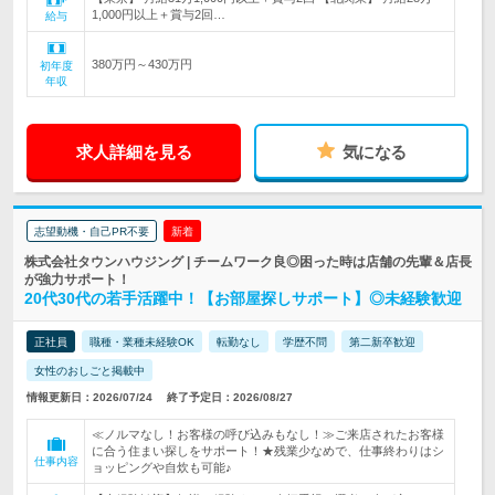
1,000円以上＋賞与2回…
給与
380万円～430万円
初年度
年収
求人詳細を見る
気になる
志望動機・自己PR不要
新着
株式会社タウンハウジング | チームワーク良◎困った時は店舗の先輩＆店長
が強力サポート！
20代30代の若手活躍中！【お部屋探しサポート】◎未経験歓迎
正社員
職種・業種未経験OK
転勤なし
学歴不問
第二新卒歓迎
女性のおしごと掲載中
情報更新日：2026/07/24
終了予定日：2026/08/27
≪ノルマなし！お客様の呼び込みもなし！≫ご来店されたお客様
に合う住まい探しをサポート！★残業少なめで、仕事終わりはシ
仕事内容
ョッピングや自炊も可能♪