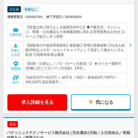
正社員
転勤なし
情報更新日：2026/07/24
終了予定日：2026/09/24
【現場は掛け持ちなし＆福岡市内中心】◆戸建住宅、マンショ
ン、商業・公共施設など各種建築物に関わる管理業務をお任せ ◎
仕事内容
チームで協力し合う体制
【経験者の中途採用実績有】建築施工管理の実務経験 ◎社会人経
験20年以上の方・セカンドキャリアとして安定して働きたい方も
対象と
歓迎 ◎資格保有者は優遇
なる方
【転勤・出張なし！／U・Iターン大歓迎！】 ★マイカー通勤可
(距離に応じてガソリン代支給) 【本社…
勤務地
月給35万円〜60万円 ＋ 諸手当 ＜内訳＞ 基本給287,700円〜
493,200円 固定残業手…
給与
求人詳細を見る
気になる
新着
パナソニックテクノサービス株式会社 | 完全週休2日制／土日祝休み／長期
休暇あり／残業少なめ