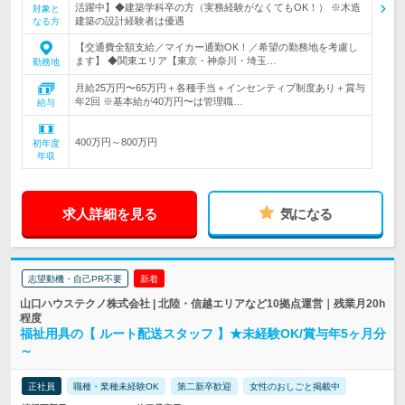
活躍中】◆建築学科卒の方（実務経験がなくてもOK！） ※木造
対象と
建築の設計経験者は優遇
なる方
【交通費全額支給／マイカー通勤OK！／希望の勤務地を考慮し
ます】 ◆関東エリア【東京・神奈川・埼玉…
勤務地
月給25万円〜65万円＋各種手当＋インセンティブ制度あり＋賞与
年2回 ※基本給が40万円〜は管理職…
給与
400万円～800万円
初年度
年収
求人詳細を見る
気になる
志望動機・自己PR不要
新着
山口ハウステクノ株式会社 | 北陸・信越エリアなど10拠点運営｜残業月20h
程度
福祉用具の【 ルート配送スタッフ 】★未経験OK/賞与年5ヶ月分
～
正社員
職種・業種未経験OK
第二新卒歓迎
女性のおしごと掲載中