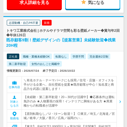
求人詳細を見る
気になる
志望動機・自己PR不要
新着
トキワ工業株式会社 | ホテルやドラマ空間も彩る壁紙メーカー◆賞与年2回
◆年休126日
既存顧客9割！壁紙デザインの【提案営業】未経験歓迎◆残業
20H程
正社員
職種・業種未経験OK
転勤なし
学歴不問
完全週休2日制
第二新卒歓迎
女性のおしごと掲載中
情報更新日：2026/07/24
終了予定日：2026/10/22
＼有名ホテル・テーマパークにも採用／住宅・店舗・オフィスを
手がける企業へ、自社壁紙を提案★既存顧客が中心！知名度と商
仕事内容
品力を武器に提案します！
【未経験・第二新卒歓迎！20～30代が活躍中】◆応募条件は運転
免許のみ ★人物重視の採用！インテリアに興味がある方 ★異業
対象と
種からの転職者が活躍中
なる方
【原則転勤なし／U・Iターン歓迎！】 ◎東京／埼玉／北海道／宮
城／岐阜／大阪／香川／広島／福岡のい…
勤務地
【東京】 月給31万1,000円以上＋賞与2回 【北関東】 月給28万