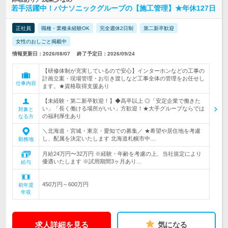
若手活躍中！パナソニックグループの【施工管理】★年休127日
正社員
職種・業種未経験OK
完全週休2日制
第二新卒歓迎
女性のおしごと掲載中
情報更新日：2026/08/07
終了予定日：2026/09/24
【研修体制が充実しているので安心】インターホンなどの工事の
計画立案・現場管理・お引き渡しなど工事全体の管理をお任せし
仕事内容
ます。★資格取得支援あり
【未経験・第二新卒歓迎！】◆高卒以上 ◎「安定企業で働きた
い」「長く働ける場所がいい」方歓迎！★大手グループならでは
対象と
の福利厚生あり
なる方
＼北海道・宮城・東京・愛知での募集／ ★希望や居住地を考慮
し、配属を決定いたします 北海道札幌市中…
勤務地
月給24万円〜32万円 ※経験・年齢を考慮の上、当社規定により
優遇いたします ※試用期間3ヶ月あり…
給与
450万円～600万円
初年度
年収
求人詳細を見る
気になる