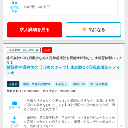
450万円～600万円
初年度
年収
求人詳細を見る
気になる
志望動機・自己PR不要
新着
株式会社GOI | 残業少なめ＆定時前退社も可能★転勤なし ★教育体制バッチ
リ！
賃貸物件退去後の【点検スタッフ】未経験OK◎写真撮影がメイ
ン★
正社員
職種・業種未経験OK
転勤なし
学歴不問
第二新卒歓迎
情報更新日：2026/08/07
終了予定日：2026/10/08
【見積もりチェックや退去後のお部屋の点検など、賃貸のお部屋
に関わる業務をお任せします】★社員同士の仲の良さが自慢！明
仕事内容
るく賑やかな社風です！
【未経験・第二新卒歓迎／学歴不問】☆正社員デビューもしっか
り応援！☆安定した収入が欲しい、風通しが良い会社で働きたい
対象と
等、理由は何でもOK！
なる方