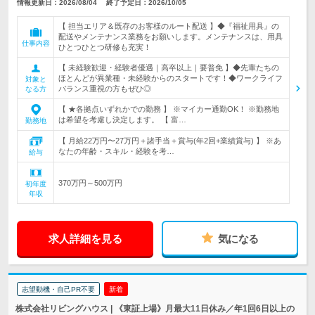
情報更新日：2026/08/04
終了予定日：2026/10/05
【 担当エリア＆既存のお客様のルート配送 】◆『福祉用具』の
配送やメンテナンス業務をお願いします。メンテナンスは、用具
仕事内容
ひとつひとつ研修も充実！
【 未経験歓迎・経験者優遇｜高卒以上｜要普免 】◆先輩たちの
ほとんどが異業種・未経験からのスタートです！◆ワークライフ
対象と
バランス重視の方もぜひ◎
なる方
【 ★各拠点いずれかでの勤務 】 ※マイカー通勤OK！ ※勤務地
は希望を考慮し決定します。 【 富…
勤務地
【 月給22万円〜27万円＋諸手当＋賞与(年2回+業績賞与) 】 ※あ
なたの年齢・スキル・経験を考…
給与
370万円～500万円
初年度
年収
求人詳細を見る
気になる
志望動機・自己PR不要
新着
株式会社リビングハウス | 《東証上場》月最大11日休み／年1回6日以上の