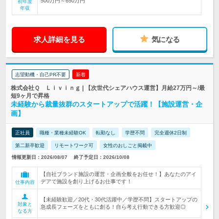
500万円～650万円
初年度
年収
求人詳細を見る
気になる
志望動機・自己PR不要
新着
株式会社Ｑ Ｌｉｖｉｎｇ | 【次世代シェアハウス運営】月給27万円～/最
短9ヶ月で昇格
未経験から裁量抜群のスタートアップで活躍！【施設運営・企
画】
正社員
職種・業種未経験OK
転勤なし
学歴不問
完全週休2日制
第二新卒歓迎
リモートワーク可
女性のおしごと掲載中
情報更新日：2026/08/07
終了予定日：2026/10/08
【自社ブランド施設の運営・企画全般をお任せ！】あなたのアイ
デアで施設を創り上げるお仕事です！
仕事内容
【未経験歓迎／20代・30代活躍中／学歴不問】スタートアップの
対象と
急成長フェーズをともに創る！自ら考え行動できる方歓迎◎
なる方