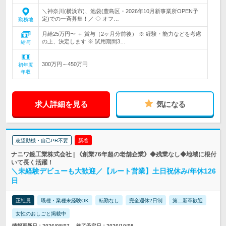
＼神奈川(横浜市)、池袋(豊島区・2026年10月新事業所OPEN予
定)での一斉募集！／ ◇ オフ…
勤務地
月給25万円〜 ＋ 賞与（2ヶ月分前後） ※ 経験・能力などを考慮
の上、決定します ※ 試用期間3…
給与
300万円～450万円
初年度
年収
求人詳細を見る
気になる
志望動機・自己PR不要
新着
ナニワ鏡工業株式会社 | 《創業76年超の老舗企業》◆残業なし◆地域に根付
いて長く活躍！
＼未経験デビューも大歓迎／【ルート営業】土日祝休み/年休126
日
正社員
職種・業種未経験OK
転勤なし
完全週休2日制
第二新卒歓迎
女性のおしごと掲載中
情報更新日：2026/08/07
終了予定日：2026/10/08