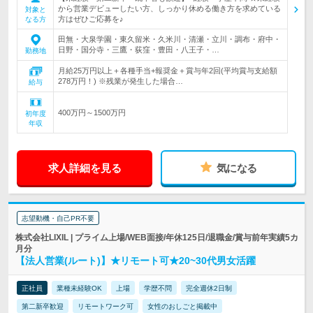
から営業デビューしたい方、しっかり休める働き方を求めている
対象と
方はぜひご応募を♪
なる方
田無・大泉学園・東久留米・久米川・清瀬・立川・調布・府中・
日野・国分寺・三鷹・荻窪・豊田・八王子・…
勤務地
月給25万円以上＋各種手当+報奨金＋賞与年2回(平均賞与支給額
278万円！) ※残業が発生した場合…
給与
400万円～1500万円
初年度
年収
求人詳細を見る
気になる
志望動機・自己PR不要
株式会社LIXIL | プライム上場/WEB面接/年休125日/退職金/賞与前年実績5カ
月分
【法人営業(ルート)】★リモート可★20~30代男女活躍
正社員
業種未経験OK
上場
学歴不問
完全週休2日制
第二新卒歓迎
リモートワーク可
女性のおしごと掲載中