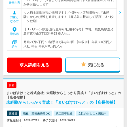
ーパーバイザー)>もしくは新店展開を目指す<店舗開発>のいずれ
仕事内容
かをお任せします！
＼人柄＆意欲重視の採用です！／<SV>も<店舗開発>も『未経
験』からの挑戦を歓迎します！《鹿児島に根差して活躍！U・Iタ
対象と
ーン歓迎》
なる方
【U・Iターン歓迎/直行直帰可/社用車貸与】 本社：鹿児島県鹿児
島市東谷山3丁目34番33 ※入社…
勤務地
月給21万5千円〜+諸手当+賞与年2回 【年収例】 年収500万円／
入社8年目 年収400万円／入…
給与
求人詳細を見る
気になる
新着
まいばすけっと株式会社 | 未経験からしっかり育成！「まいばすけっと」の
【店長候補】
未経験からしっかり育成！「まいばすけっと」の【店長候補】
正社員
職種・業種未経験OK
第二新卒歓迎
女性のおしごと掲載中
情報更新日：2026/07/31
終了予定日：2026/10/29