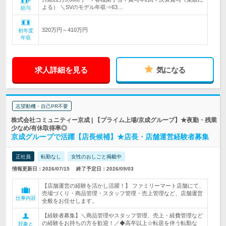
よる） ＼SVのモデル年収⇒63…
給与
320万円～410万円
初年度
年収
求人詳細を見る
気になる
志望動機・自己PR不要
株式会社コミュニティー京成 | 【プライム上場/京成グループ】★夜勤・残業
少なめ/有休取得率◎
京成グループで活躍【店長候補】★店長・店舗運営経験者募集
正社員
転勤なし
女性のおしごと掲載中
情報更新日：2026/07/15
終了予定日：2026/09/03
【店舗運営の経験を活かし活躍！】 ファミリーマート店舗にて、
売場づくり・商品管理・スタッフ管理・売上管理など、店舗運営
仕事内容
全般をお任せします。
【経験者募集】＼商品管理やスタッフ管理、売上・経費管理など
の経験をお持ちの方を歓迎！／◆高卒以上☆転居を伴う転勤な
対象と