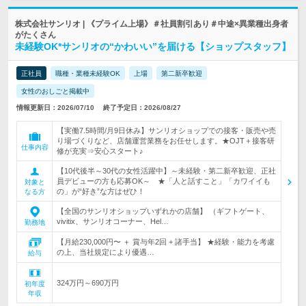
株式会社サンリオ | 《プライム上場》＃社員割引あり＃中途×異業種出身者
がたくさん
未経験OK*サンリオの“かわいい”を届ける【ショップスタッフ】
正社員
職種・業種未経験OK
上場
第二新卒歓迎
女性のおしごと掲載中
情報更新日：2026/07/10
終了予定日：2026/08/27
【実働7.5時間/月9日休み】サンリオショップでの接客・販売や売
り場づくりなど、店舗運営業務をお任せします。★OJT＋接客研
仕事内容
修が充実⇒安心スタート♪
【10代後半～30代の女性活躍中】～未経験・第二新卒歓迎、正社
員デビューの方も応募OK～ ★「人と話すこと」「カワイイも
対象と
の」が“好き”な方はぜひ！
なる方
【全国のサンリオショップいずれかの店舗】 （ギフトゲート、
vivitix、サンリオコーナー、Hel…
勤務地
【月給230,000円〜 ＋ 賞与年2回 + 諸手当】 ★経験・能力を考慮
の上、当社規定により優遇…
給与
324万円～690万円
初年度
年収