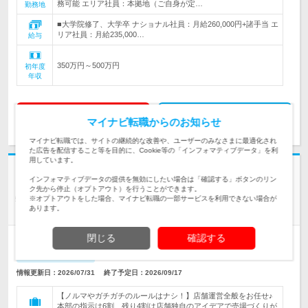
務可能 エリア社員：本拠地（ご自身が定…
勤務地
■大学院修了、大学卒 ナショナル社員：月給260,000円+諸手当 エ
リア社員：月給235,000…
給与
350万円～500万円
初年度
年収
求人詳細を見る
気になる
マイナビ転職からのお知らせ
マイナビ転職では、サイトの継続的な改善や、ユーザーのみなさまに最適化され
た広告を配信すること等を目的に、Cookie等の「インフォマティブデータ」を利
用しています。
新着
インフォマティブデータの提供を無効にしたい場合は「確認する」ボタンのリン
ウエルシア薬局株式会社 | 全国規模の安定基盤｜年休120日以上｜平均残業
ク先から停止（オプトアウト）を行うことができます。
5～10h／月
※オプトアウトをした場合、マイナビ転職の一部サービスを利用できない場合が
あります。
【登録販売者】売上1兆円超の安定企業で描く自由なキャリア
閉じる
確認する
正社員
職種・業種未経験OK
転勤なし
学歴不問
第二新卒歓迎
女性のおしごと掲載中
情報更新日：2026/07/31
終了予定日：2026/09/17
【ノルマやガチガチのルールはナシ！】店舗運営全般をお任せ♪
本部の指示は6割、残り4割は店舗独自のアイデアで売場づくりが