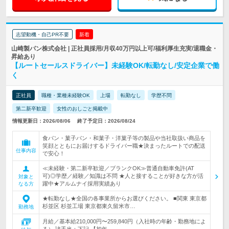
志望動機・自己PR不要
新着
山崎製パン株式会社 | 正社員採用/月収40万円以上可/福利厚生充実/退職金・
昇給あり
【ルートセールスドライバー】未経験OK/転勤なし/安定企業で働
く
正社員
職種・業種未経験OK
上場
転勤なし
学歴不問
第二新卒歓迎
女性のおしごと掲載中
情報更新日：2026/08/06
終了予定日：2026/08/24
食パン・菓子パン・和菓子・洋菓子等の製品や当社取扱い商品を
笑顔とともにお届けするドライバー職★決まったルートでの配送
仕事内容
で安心！
≪未経験・第二新卒歓迎／ブランクOK≫普通自動車免許(AT
可)◎学歴／経験／知識は不問 ★人と接することが好きな方が活
対象と
躍中★アルムナイ採用実績あり
なる方
★転勤なし★全国の各事業所からお選びください。 ■関東 東京都
杉並区 杉並工場 東京都東久留米市…
勤務地
月給／基本給210,000円〜259,840円（入社時の年齢・勤務地によ