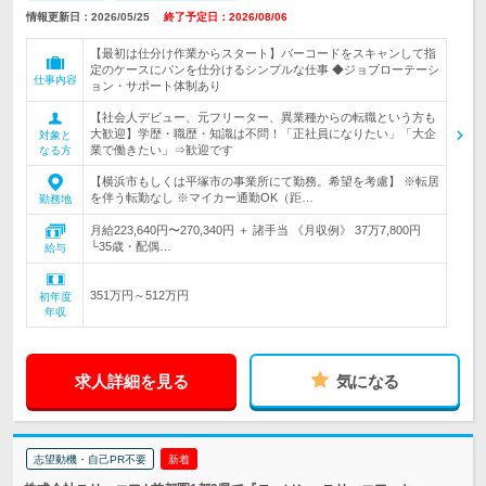
情報更新日：2026/05/25
終了予定日：2026/08/06
【最初は仕分け作業からスタート】バーコードをスキャンして指
定のケースにパンを仕分けるシンプルな仕事 ◆ジョブローテーシ
仕事内容
ョン・サポート体制あり
【社会人デビュー、元フリーター、異業種からの転職という方も
大歓迎】学歴・職歴・知識は不問！「正社員になりたい」「大企
対象と
業で働きたい」⇒歓迎です
なる方
【横浜市もしくは平塚市の事業所にて勤務。希望を考慮】 ※転居
を伴う転勤なし ※マイカー通勤OK（距…
勤務地
月給223,640円〜270,340円 ＋ 諸手当 《月収例》 37万7,800円
└35歳・配偶…
給与
351万円～512万円
初年度
年収
求人詳細を見る
気になる
志望動機・自己PR不要
新着