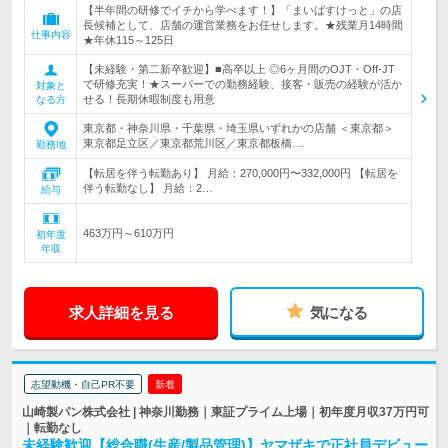
【半年間の研修でイチから学べます！】「まいばすけっと」の店
長候補として、店舗の運営業務をお任せします。★残業月14時間
仕事内容
★年休115～125日
【未経験・第二新卒歓迎】■高卒以上 ◎6ヶ月間のOJT・Off‐JT
で研修充実！★スーパーでの勤務経験、接客・販売の経験が活か
対象と
せる！長期休暇制度も用意
なる方
東京都・神奈川県・千葉県・埼玉県いずれかの店舗 ＜東京都＞
東京都足立区／東京都荒川区／東京都板橋…
勤務地
【転居を伴う転勤あり】 月給：270,000円〜332,000円 【転居を
伴う転勤なし】 月給：2…
給与
463万円～610万円
初年度
年収
求人詳細を見る
気になる
志望動機・自己PR不要
新着
山崎製パン株式会社 | 神奈川勤務｜東証プライム上場｜初年度月収37万円可
｜転勤なし
未経験歓迎【総合職(生産/製品管理)】ヤマザキで正社員デビュー