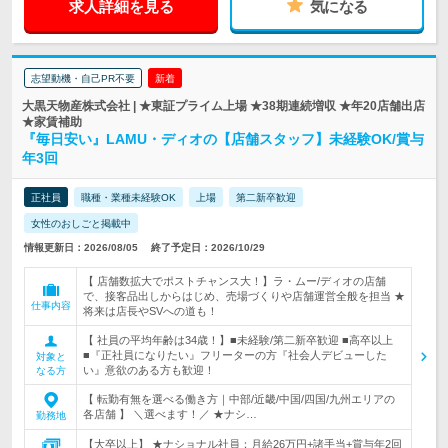
求人詳細を見る
気になる
志望動機・自己PR不要
新着
大黒天物産株式会社 | ★東証プライム上場 ★38期連続増収 ★年20店舗出店
★家賃補助
『毎日安い』LAMU・ディオの【店舗スタッフ】未経験OK/賞与
年3回
正社員
職種・業種未経験OK
上場
第二新卒歓迎
女性のおしごと掲載中
情報更新日：2026/08/05
終了予定日：2026/10/29
【 店舗数拡大でポストチャンス大！】ラ・ムー/ディオの店舗
で、接客品出しからはじめ、売場づくりや店舗運営全般を担当 ★
仕事内容
将来は店長やSVへの道も！
【 社員の平均年齢は34歳！】■未経験/第二新卒歓迎 ■高卒以上
■『正社員になりたい』フリーターの方『社会人デビューした
対象と
い』意欲のある方も歓迎！
なる方
【 転勤有無を選べる働き方｜中部/近畿/中国/四国/九州エリアの
各店舗 】 ＼選べます！／ ★ナシ…
勤務地
【大卒以上】 ★ナショナル社員：月給26万円+諸手当+賞与年2回