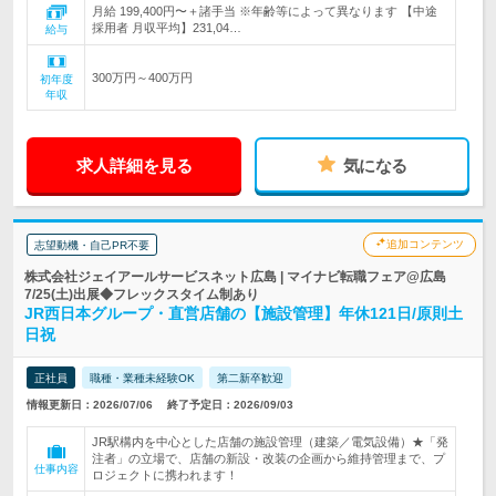
月給 199,400円〜＋諸手当 ※年齢等によって異なります 【中途
採用者 月収平均】231,04…
給与
300万円～400万円
初年度
年収
求人詳細を見る
気になる
追加コンテンツ
志望動機・自己PR不要
株式会社ジェイアールサービスネット広島 | マイナビ転職フェア@広島
7/25(土)出展◆フレックスタイム制あり
JR西日本グループ・直営店舗の【施設管理】年休121日/原則土
日祝
正社員
職種・業種未経験OK
第二新卒歓迎
情報更新日：2026/07/06
終了予定日：2026/09/03
JR駅構内を中心とした店舗の施設管理（建築／電気設備）★「発
注者」の立場で、店舗の新設・改装の企画から維持管理まで、プ
仕事内容
ロジェクトに携われます！