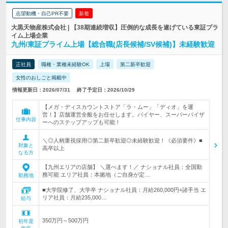
志望動機・自己PR不要
新着
大黒天物産株式会社 | 【38期連続増収】圧倒的な成長を遂げている東証プラ
イム上場企業
九州/東証プライム上場【総合職(店長候補/SV候補)】未経験歓迎
正社員
職種・業種未経験OK
上場
第二新卒歓迎
女性のおしごと掲載中
情報更新日：2026/07/31
終了予定日：2026/10/29
【メガ・ディスカウントストア「ラ・ムー」「ディオ」を運
営！】店舗運営全般をお任せします。バイヤー、スーパーバイザ
仕事内容
ーへのステップアップも可能！
＼◎人柄重視採用◎第二新卒歓迎◎未経験歓迎！《必須要件》■
対象と
高卒以上
なる方
【九州エリアの店舗】 ＼選べます！／ ナショナル社員：全国勤
務可能 エリア社員：本拠地（ご自身が定…
勤務地
■大学院修了、大学卒 ナショナル社員：月給260,000円+諸手当 エ
リア社員：月給235,000…
給与
350万円～500万円
初年度