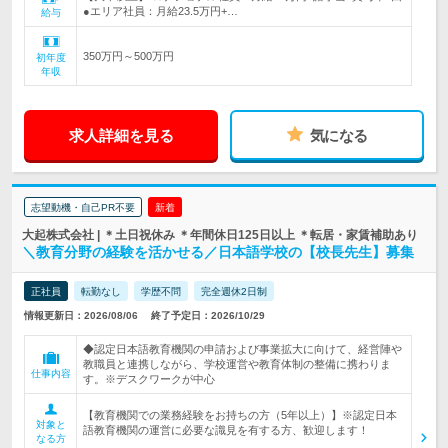
●エリア社員：月給23.5万円+…
給与
350万円～500万円
初年度
年収
求人詳細を見る
気になる
志望動機・自己PR不要
新着
大起株式会社 | ＊土日祝休み ＊年間休日125日以上 ＊転居・家賃補助あり
＼教育分野の経験を活かせる／日本語学校の【校長先生】募集
正社員
転勤なし
学歴不問
完全週休2日制
情報更新日：2026/08/06
終了予定日：2026/10/29
◆認定日本語教育機関の申請および事業拡大に向けて、経営陣や
教職員と連携しながら、学校運営や教育体制の整備に携わりま
仕事内容
す。※デスクワークが中心
【教育機関での業務経験をお持ちの方（5年以上）】※認定日本
対象と
語教育機関の運営に必要な識見を有する方、歓迎します！
なる方