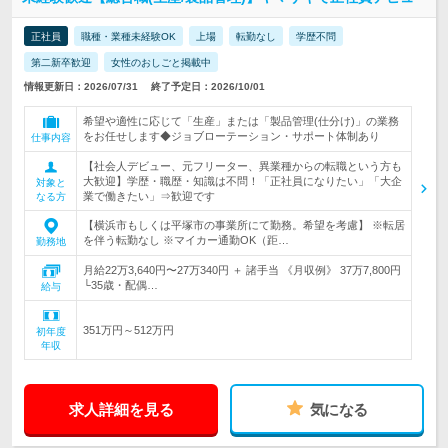
正社員
職種・業種未経験OK
上場
転勤なし
学歴不問
第二新卒歓迎
女性のおしごと掲載中
情報更新日：2026/07/31
終了予定日：2026/10/01
希望や適性に応じて「生産」または「製品管理(仕分け)」の業務
をお任せします◆ジョブローテーション・サポート体制あり
仕事内容
【社会人デビュー、元フリーター、異業種からの転職という方も
大歓迎】学歴・職歴・知識は不問！「正社員になりたい」「大企
対象と
業で働きたい」⇒歓迎です
なる方
【横浜市もしくは平塚市の事業所にて勤務。希望を考慮】 ※転居
を伴う転勤なし ※マイカー通勤OK（距…
勤務地
月給22万3,640円〜27万340円 ＋ 諸手当 《月収例》 37万7,800円
└35歳・配偶…
給与
351万円～512万円
初年度
年収
求人詳細を見る
気になる