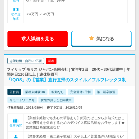
る） 諸手当：下記 【初年…
給与
384万円～549万円
初年度
年収
求人詳細を見る
気になる
志望動機・自己PR不要
新着
フィリップ モリス ジャパン合同会社 | 賞与年2回｜20代～30代活躍中｜年
間休日120日以上｜連休取得可
「IQOS」の【営業】直行直帰のスタイル／フルフレックス制
正社員
業種未経験OK
転勤なし
完全週休2日制
第二新卒歓迎
リモートワーク可
女性のおしごと掲載中
情報更新日：2026/08/04
終了予定日：2026/10/05
【業種未経験でも安心の研修あり】紙巻たばこから加熱式たばこ
への切替えを促進するためのデバイス拡販活動をお任せします★
仕事内容
営業先は商業施設など
【業界未経験・第二新卒歓迎】大卒以上／普通免許(AT限定可)／