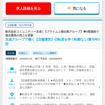
求人詳細を見る
気になる
志望動機・自己PR不要
株式会社コミュニティー京成 | 【プライム上場企業グループ】◆4期連続で
過去最高の売上を更新
京成グループで働く【店舗運営】◎転居を伴う転勤なし/賞与年3
回
正社員
転勤なし
女性のおしごと掲載中
情報更新日：2026/07/15
終了予定日：2026/09/03
【平均年齢は37歳！】売場・商品・人員・数値の管理など、店舗
運営業務全般をお任せ。経験を活かして、早期に店舗責任者とし
仕事内容
て活躍可能です
【店舗運営経験者募集！】★商品管理・スタッフ管理・売上管理
などの経験をお持ちの方が対象です！◆高卒以上 ★子育て中の社
対象と
員も活躍中
なる方
◆転居を伴う転勤なし・千葉県内の店舗に配属 ※なるべく、通勤
しやすいエリアの店舗に配属するように調…
勤務地
月給22万5,000円〜＋各種諸手当＋賞与年2回＋決算賞与（業績に