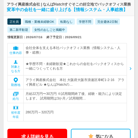
アライ興産株式会社 | なんばHatchすぐそこの好立地でバックオフィス業務
変革中の会社を一緒に盛り上げる【情報システム・人事総務】
正社員
職種・業種未経験OK
転勤なし
学歴不問
完全週休2日制
第二新卒歓迎
女性のおしごと掲載中
情報更新日：2026/07/16
終了予定日：2026/09/21
会社全体を支える本社バックオフィス業務（情報システム・人
事・総務）
仕事内容
★学歴不問・未経験歓迎★これからの会社をバックオフィスから
対象と
一緒につくってくれる方
なる方
アライ興産株式会社 本社 大阪府大阪市浪速区幸町1-2-16 アラ
イ興産ビル ★なんばHatchの…
勤務地
月給22万円〜30万円 ※試用期間終了後、経験・能力により決定
します。 試用期間は3か月／試用期間…
給与
280万円～320万円
初年度
年収
求人詳細を見る
気になる