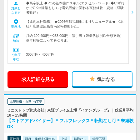
◆高卒以上 ◆PCの基本操作スキル(エクセル・ワード) ◆いずれ
かでOK⇒建築もしくは電気設備に関わる実務経験・資格（経験
対象と
者歓迎）
なる方
【原則本社勤務】 ★2026年5月18日に本社リニューアル★ 《本
社》広島県広島市南区松原町1-2…
勤務地
月給 199,400円〜253,000円＋諸手当（残業代は別途全額支給）
※年齢等によって異なりま…
給与
300万円～400万円
初年度
年収
求人詳細を見る
気になる
志望動機・自己PR不要
ミニストップ株式会社 | 東証プライム上場『イオングループ』｜残業月平均
10～15時間
【ストアアドバイザー】＊フルフレックス＊転勤なし可＊未経験
OK
正社員
職種・業種未経験OK
上場
転勤なし
学歴不問