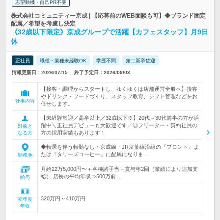
志望動機・自己PR不要
株式会社コミュニティー京成 | 【応募前のWEB面談も可】◆ブランド固定
配属／希望を考慮し決定
《32歳以下限定》京成グループで活躍【カフェスタッフ】月9日
休
正社員
職種・業種未経験OK
学歴不問
第二新卒歓迎
情報更新日：2026/07/15
終了予定日：2026/09/03
【接客・調理からスタートし、ゆくゆくは店舗運営全般へ】接客
やドリンク・フードづくり、スタッフ教育、シフト管理などをお
仕事内容
任せします。
【未経験歓迎／高卒以上／32歳以下※】20代～30代前半の方が活
躍中＼正社員デビューも大歓迎です／◎フリーター・契約社員の
対象と
方の採用実績もあります！
なる方
◆転居を伴う転勤なし・京成線・JR京葉線沿線の『プロント』ま
たは『タリーズコーヒー』に配属になりま…
勤務地
月給22万5,000円〜＋各種諸手当＋賞与年2回（業績により追加支
給） 店長の平均年収⇒500万前…
給与
320万円～410万円
初年度
年収