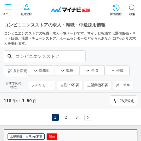
メニュー
会員登録
閲覧履歴
検索
コンビニエンスストアの求人・転職・中途採用情報
コンビニエンスストアの転職・求人一覧ページです。マイナビ転職では通信販売・ネ
ット販売、流通・チェーンストア、ホームセンターなどからもあなたにぴったりの求
人を探せます。
コンビニエンスストア
勤務地
職種
年収
特徴
条件変更
おすすめの
フルリモート
自己PR不要
志望動機不要
第二新卒
特徴
116
1
50
並び替え
件中
-
件
1
2
3
志望動機・自己PR不要
新着