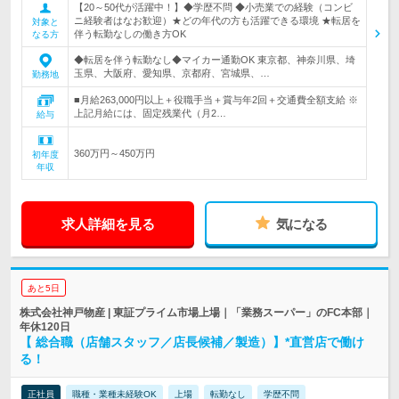
【20～50代が活躍中！】◆学歴不問 ◆小売業での経験（コンビ
ニ経験者はなお歓迎）★どの年代の方も活躍できる環境 ★転居を
対象と
伴う転勤なしの働き方OK
なる方
◆転居を伴う転勤なし◆マイカー通勤OK 東京都、神奈川県、埼
玉県、大阪府、愛知県、京都府、宮城県、…
勤務地
■月給263,000円以上＋役職手当＋賞与年2回＋交通費全額支給 ※
上記月給には、固定残業代（月2…
給与
360万円～450万円
初年度
年収
求人詳細を見る
気になる
あと5日
株式会社神戸物産 | 東証プライム市場上場｜「業務スーパー」のFC本部｜
年休120日
【 総合職（店舗スタッフ／店長候補／製造）】*直営店で働け
る！
正社員
職種・業種未経験OK
上場
転勤なし
学歴不問