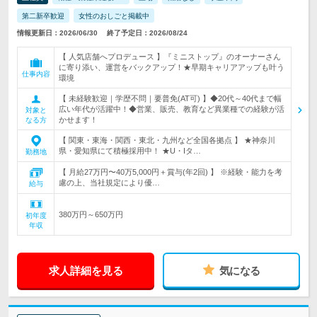
第二新卒歓迎
女性のおしごと掲載中
情報更新日：2026/06/30
終了予定日：2026/08/24
【 人気店舗へプロデュース 】『ミニストップ』のオーナーさん
に寄り添い、運営をバックアップ！★早期キャリアアップも叶う
仕事内容
環境
【 未経験歓迎｜学歴不問｜要普免(AT可) 】◆20代～40代まで幅
広い年代が活躍中！◆営業、販売、教育など異業種での経験が活
対象と
かせます！
なる方
【 関東・東海・関西・東北・九州など全国各拠点 】 ★神奈川
県・愛知県にて積極採用中！ ★U・Iタ…
勤務地
【 月給27万円〜40万5,000円＋賞与(年2回) 】 ※経験・能力を考
慮の上、当社規定により優…
給与
380万円～650万円
初年度
年収
求人詳細を見る
気になる