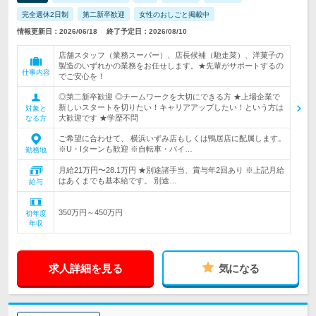
完全週休2日制
第二新卒歓迎
女性のおしごと掲載中
情報更新日：2026/06/18
終了予定日：2026/08/10
店舗スタッフ（業務スーパー）、店長候補（馳走菜）、洋菓子の
製造のいずれかの業務をお任せします。★先輩がサポートするの
仕事内容
でご安心を！
◎第二新卒歓迎 ◎チームワークを大切にできる方 ★上場企業で
新しいスタートを切りたい！キャリアアップしたい！という方は
対象と
大歓迎です ★学歴不問
なる方
ご希望に合わせて、 横浜いずみ店もしくは鴨居店に配属します。
※U・Iターンも歓迎 ※自転車・バイ…
勤務地
月給21万円〜28.1万円 ★別途諸手当、賞与年2回あり ※上記月給
はあくまでも基本給です。 別途…
給与
350万円～450万円
初年度
年収
求人詳細を見る
気になる