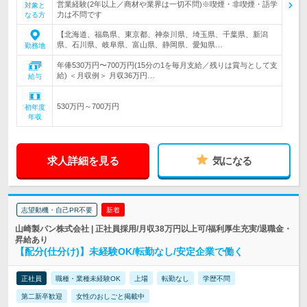
営業経験(2年以上／商材や業界は一切不問)※喫煙・非喫煙・語学
対象と
力は不問です
なる方
【北海道、福島県、東京都、神奈川県、埼玉県、千葉県、新潟
県、石川県、岐阜県、富山県、静岡県、愛知県…
勤務地
年俸530万円〜700万円(15分の1を毎月支給／残りは賞与として支
給) ＜月収例＞ 月収36万円…
給与
530万円～700万円
初年度
年収
求人詳細を見る
気になる
志望動機・自己PR不要
新着
山崎製パン株式会社 | 正社員採用/月収38万円以上可/福利厚生充実/退職金・
昇給あり
【配分(仕分け)】未経験OK/転勤なし/安定企業で働く
正社員
職種・業種未経験OK
上場
転勤なし
学歴不問
第二新卒歓迎
女性のおしごと掲載中