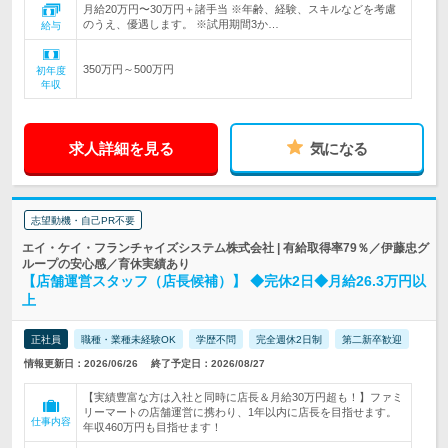
月給20万円〜30万円＋諸手当 ※年齢、経験、スキルなどを考慮
のうえ、優遇します。 ※試用期間3か…
給与
350万円～500万円
初年度
年収
求人詳細を見る
気になる
志望動機・自己PR不要
エイ・ケイ・フランチャイズシステム株式会社 | 有給取得率79％／伊藤忠グ
ループの安心感／育休実績あり
【店舗運営スタッフ（店長候補）】 ◆完休2日◆月給26.3万円以
上
正社員
職種・業種未経験OK
学歴不問
完全週休2日制
第二新卒歓迎
情報更新日：2026/06/26
終了予定日：2026/08/27
【実績豊富な方は入社と同時に店長＆月給30万円超も！】ファミ
リーマートの店舗運営に携わり、1年以内に店長を目指せます。
仕事内容
年収460万円も目指せます！