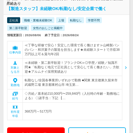
昇給あり
【製造スタッフ】未経験OK/転勤なし/安定企業で働く
正社員
職種・業種未経験OK
上場
転勤なし
学歴不問
第二新卒歓迎
女性のおしごと掲載中
情報更新日：2026/08/06
終了予定日：2026/08/24
≪丁寧な研修で安心！安定した環境で長く働けます≫山崎製パン
のパン・和洋菓子の製造を担当します★未経験スタートで月収38
仕事内容
万円以上可＆賞与年2回
≪未経験・第二新卒歓迎！ブランクOK≫◎学歴／経験／知識不
問★「転勤なく地元で正社員として安心して長く働きたい」方歓
対象と
迎★アルムナイ採用実績あり
なる方
転勤なし/全国各事業所いずれかで勤務 ■関東 東京都東久留米市
武蔵野工場 東京都東村山市 埼玉第…
勤務地
◇月給／基本給210,000円〜259,840円（入社時の年齢・勤務地に
よる） ◇諸手当：下記 【…
給与
368万円～517万円
初年度
年収