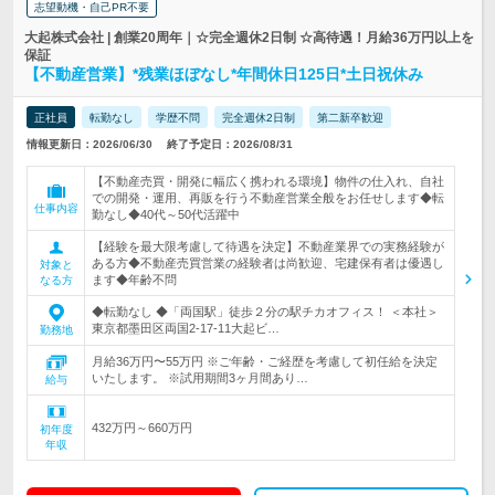
志望動機・自己PR不要
大起株式会社 | 創業20周年｜☆完全週休2日制 ☆高待遇！月給36万円以上を
保証
【不動産営業】*残業ほぼなし*年間休日125日*土日祝休み
正社員
転勤なし
学歴不問
完全週休2日制
第二新卒歓迎
情報更新日：2026/06/30
終了予定日：2026/08/31
【不動産売買・開発に幅広く携われる環境】物件の仕入れ、自社
での開発・運用、再販を行う不動産営業全般をお任せします◆転
仕事内容
勤なし◆40代～50代活躍中
【経験を最大限考慮して待遇を決定】不動産業界での実務経験が
ある方◆不動産売買営業の経験者は尚歓迎、宅建保有者は優遇し
対象と
ます◆年齢不問
なる方
◆転勤なし ◆「両国駅」徒歩２分の駅チカオフィス！ ＜本社＞
東京都墨田区両国2-17-11大起ビ…
勤務地
月給36万円〜55万円 ※ご年齢・ご経歴を考慮して初任給を決定
いたします。 ※試用期間3ヶ月間あり…
給与
432万円～660万円
初年度
年収