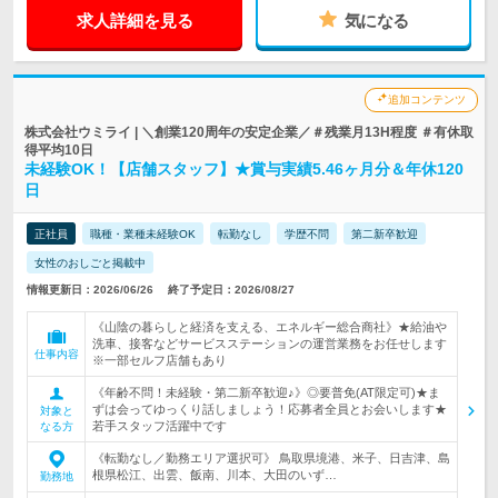
求人詳細を見る
気になる
追加コンテンツ
株式会社ウミライ | ＼創業120周年の安定企業／＃残業月13H程度 ＃有休取
得平均10日
未経験OK！【店舗スタッフ】★賞与実績5.46ヶ月分＆年休120
日
正社員
職種・業種未経験OK
転勤なし
学歴不問
第二新卒歓迎
女性のおしごと掲載中
情報更新日：2026/06/26
終了予定日：2026/08/27
《山陰の暮らしと経済を支える、エネルギー総合商社》★給油や
洗車、接客などサービスステーションの運営業務をお任せします
仕事内容
※一部セルフ店舗もあり
《年齢不問！未経験・第二新卒歓迎♪》◎要普免(AT限定可)★ま
ずは会ってゆっくり話しましょう！応募者全員とお会いします★
対象と
若手スタッフ活躍中です
なる方
《転勤なし／勤務エリア選択可》 鳥取県境港、米子、日吉津、島
根県松江、出雲、飯南、川本、大田のいず…
勤務地