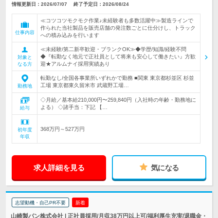
情報更新日：2026/07/07
終了予定日：2026/08/24
≪コツコツモクモク作業♪未経験者も多数活躍中≫製造ラインで
作られた当社製品を販売店舗の発注数ごとに仕分けし、トラック
仕事内容
への積み込みを行います
≪未経験/第二新卒歓迎・ブランクOK≫◆学歴/知識/経験不問
◆『転勤なく地元で正社員として将来も安心して働きたい』方歓
対象と
迎★アルムナイ採用実績あり
なる方
転勤なし/全国各事業所いずれかで勤務 ■関東 東京都杉並区 杉並
工場 東京都東久留米市 武蔵野工場…
勤務地
◇月給／基本給210,000円〜259,840円（入社時の年齢・勤務地に
よる） ◇諸手当：下記 【…
給与
368万円～527万円
初年度
年収
求人詳細を見る
気になる
志望動機・自己PR不要
新着
山崎製パン株式会社 | 正社員採用/月収38万円以上可/福利厚生充実/退職金・