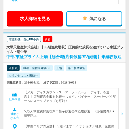
年収
求人詳細を見る
気になる
志望動機・自己PR不要
新着
大黒天物産株式会社 | 【38期連続増収】圧倒的な成長を遂げている東証プラ
イム上場企業
中部/東証プライム上場【総合職(店長候補/SV候補)】未経験歓迎
正社員
職種・業種未経験OK
上場
第二新卒歓迎
女性のおしごと掲載中
情報更新日：2026/07/31
終了予定日：2026/10/29
【メガ・ディスカウントストア「ラ・ムー」「ディオ」を運
営！】店舗運営全般をお任せします。バイヤー、スーパーバイザ
仕事内容
ーへのステップアップも可能！
＼◎人柄重視採用◎第二新卒歓迎◎未経験歓迎！《必須要件》■
対象と
高卒以上
なる方
【中部エリアの店舗】 ＼選べます！／ ナショナル社員：全国勤