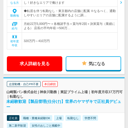
し！好きなエリアで働けます
なる方
◆転居を伴う転勤なし・東京都内の店舗に配属 ※なるべく、通勤
しやすいエリアの店舗に配属するように調…
勤務地
月給22万5,000円〜＋各種諸手当＋賞与年2回＋決算賞与（業績に
よる） 店長の平均年収⇒500万…
給与
320万円～410万円
初年度
年収
求人詳細を見る
気になる
志望動機・自己PR不要
本日締切
山崎製パン株式会社 | 神奈川勤務｜東証プライム上場｜初年度月収37万円可
｜転勤なし
未経験歓迎【製品管理(仕分け)】世界のヤマザキで正社員デビュ
ー
正社員
職種・業種未経験OK
上場
転勤なし
学歴不問
第二新卒歓迎
女性のおしごと掲載中