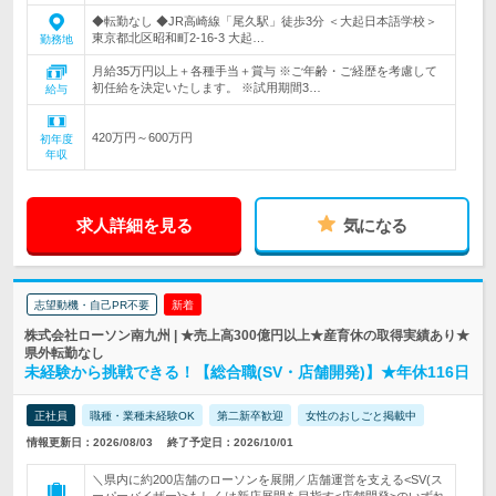
◆転勤なし ◆JR高崎線「尾久駅」徒歩3分 ＜大起日本語学校＞
東京都北区昭和町2-16-3 大起…
勤務地
月給35万円以上＋各種手当＋賞与 ※ご年齢・ご経歴を考慮して
初任給を決定いたします。 ※試用期間3…
給与
420万円～600万円
初年度
年収
求人詳細を見る
気になる
志望動機・自己PR不要
新着
株式会社ローソン南九州 | ★売上高300億円以上★産育休の取得実績あり★
県外転勤なし
未経験から挑戦できる！【総合職(SV・店舗開発)】★年休116日
正社員
職種・業種未経験OK
第二新卒歓迎
女性のおしごと掲載中
情報更新日：2026/08/03
終了予定日：2026/10/01
＼県内に約200店舗のローソンを展開／店舗運営を支える<SV(ス