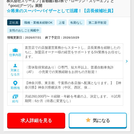
株式会社スリーエフ | 首都圏1都3県で『ローソン・スリーエフ』と
『gooz(グーツ)』展開
☆将来のスーパーバイザーとして活躍！【店長候補社員】
正社員
職種・業種未経験OK
上場
転勤なし
第二新卒歓迎
女性のおしごと掲載中
情報更新日：2026/07/31
終了予定日：2026/10/29
直営店での店舗運営業務からスタートし、店長業務を経験したの
ちに、加盟店オーナー様の経営をサポートするSV業務をお任せし
仕事内容
ます。
〈育休取得実績あり〉◎専門、短大卒以上、普通自動車免許
対象と
（AT） 小売業での実務経験をお持ちの方歓迎！
なる方
【神奈川県、東京都、千葉県の各店舗へ配属となります。】 【神
奈川県】神奈川県横浜市（中区、西区、保…
勤務地
月給260,000円〜 ※経験・年齢を考慮の上、決定します。 ※試用
期間：6か月（待遇に変更なし）
給与
求人詳細を見る
気になる