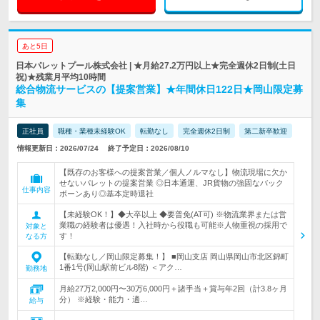
あと5日
日本パレットプール株式会社 | ★月給27.2万円以上★完全週休2日制(土日
祝)★残業月平均10時間
総合物流サービスの【提案営業】★年間休日122日★岡山限定募
集
正社員
職種・業種未経験OK
転勤なし
完全週休2日制
第二新卒歓迎
情報更新日：2026/07/24
終了予定日：2026/08/10
【既存のお客様への提案営業／個人ノルマなし】物流現場に欠か
せないパレットの提案営業 ◎日本通運、JR貨物の強固なバック
仕事内容
ボーンあり◎基本定時退社
【未経験OK！】◆大卒以上 ◆要普免(AT可) ※物流業界または営
業職の経験者は優遇！入社時から役職も可能※人物重視の採用で
対象と
す！
なる方
【転勤なし／岡山限定募集！】 ■岡山支店 岡山県岡山市北区錦町
1番1号(岡山駅前ビル8階) ＜アク…
勤務地
月給27万2,000円〜30万6,000円＋諸手当＋賞与年2回（計3.8ヶ月
分） ※経験・能力・適…
給与