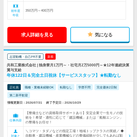
350万円～400万円
初年度
年収
求人詳細を見る
気になる
志望動機・自己PR不要
新着
共和工業株式会社 | 独身寮月1万円～・社宅月2万5000円～★12年連続決算
賞与支給
年休122日＆完全土日祝休【サービススタッフ】★転勤なし
正社員
職種・業種未経験OK
転勤なし
学歴不問
完全週休2日制
第二新卒歓迎
情報更新日：2026/07/31
終了予定日：2026/10/29
【整備士などの資格取得サポートあり】安定企業で一生モノの技
術を！希望・適性に応じて「建設機械」または「船舶エンジン」
仕事内容
の整備をお任せ！
＼コマツ・タダノなどの指定工場！地域トップクラスの実績／ ◆
自動車・建設機械・産業機械などの整備経験が少しでもあれば歓
対象と