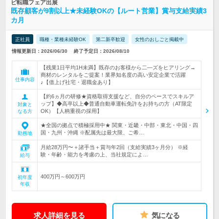
ビ転職フェア出展
既存顧客が9割以上★未経験OKの【ルート営業】賞与支給実績3
カ月
正社員
職種・業種未経験OK
第二新卒歓迎
女性のおしごと掲載中
情報更新日：2026/06/30
終了予定日：2026/08/10
【残業1日平均1H未満】既存のお客様から二―ズをヒアリング→
商材のレンタルをご提案！業界知名度の高い安定企業で活躍
仕事内容
♪【借上げ社宅・退職金あり】
【約6ヵ月の研修★資格取得支援など、自分のペースでスキルア
ップ】◆高卒以上◆普通自動車運転免許をお持ちの方（AT限定
対象と
OK）【人柄重視の採用】
なる方
★全国の拠点で積極採用中★ 関東・近畿・中部・東北・中国・四
国・九州・沖縄 ※配属先は最大限、ご希…
勤務地
月給28万円〜＋諸手当＋賞与年2回（支給実績3ヶ月分） ※経
験・年齢・能力を考慮の上、当社規定によ…
給与
400万円～600万円
初年度
年収
求人詳細を見る
気になる