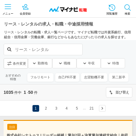
メニュー
会員登録
閲覧履歴
検索
リース・レンタルの求人・転職・中途採用情報
リース・レンタルの転職・求人一覧ページです。マイナビ転職では外資系銀行、信用
組合・信用金庫・労働金庫、銀行などからもあなたにぴったりの求人を探せます。
リース・レンタル
勤務地
職種
年収
特徴
条件変更
おすすめの
フルリモート
自己PR不要
志望動機不要
第二新卒
特徴
1035
1
50
並び替え
件中
-
件
1
2
3
4
5
21
…
注目
株式会社レナトゥス | リーダー候補｜賞与2回＋決算賞与連続支給中｜年収