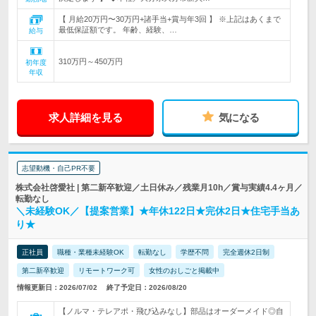
【 月給20万円〜30万円+諸手当+賞与年3回 】 ※上記はあくまで
最低保証額です。 年齢、経験、…
給与
310万円～450万円
初年度
年収
求人詳細を見る
気になる
志望動機・自己PR不要
株式会社啓愛社 | 第二新卒歓迎／土日休み／残業月10h／賞与実績4.4ヶ月／
転勤なし
＼未経験OK／【提案営業】★年休122日★完休2日★住宅手当あ
り★
正社員
職種・業種未経験OK
転勤なし
学歴不問
完全週休2日制
第二新卒歓迎
リモートワーク可
女性のおしごと掲載中
情報更新日：2026/07/02
終了予定日：2026/08/20
【ノルマ・テレアポ・飛び込みなし】部品はオーダーメイド◎自