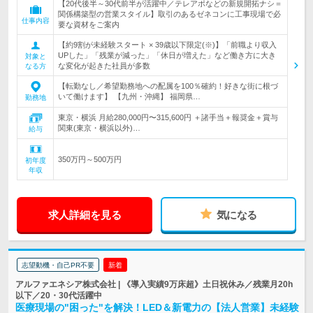
【20代後半～30代前半が活躍中／テレアポなどの新規開拓ナシ＝
関係構築型の営業スタイル】取引のあるゼネコンに工事現場で必
仕事内容
要な資材をご案内
【約9割が未経験スタート × 39歳以下限定(※)】「前職より収入
UPした」「残業が減った」「休日が増えた」など働き方に大き
対象と
な変化が起きた社員が多数
なる方
【転勤なし／希望勤務地への配属を100％確約！好きな街に根づ
いて働けます】 【九州・沖縄】 福岡県…
勤務地
東京・横浜 月給280,000円〜315,600円 ＋諸手当＋報奨金＋賞与
関東(東京・横浜以外)…
給与
350万円～500万円
初年度
年収
求人詳細を見る
気になる
志望動機・自己PR不要
新着
アルファエネシア株式会社 | 《導入実績9万床超》土日祝休み／残業月20h
以下／20・30代活躍中
医療現場の"困った"を解決！LED＆新電力の【法人営業】未経験