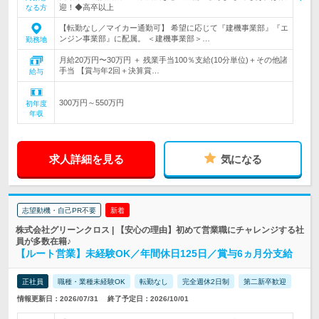
迎！◆高卒以上
なる方
【転勤なし／マイカー通勤可】 希望に応じて『建機事業部』『エ
ンジン事業部』に配属。 ＜建機事業部＞…
勤務地
月給20万円〜30万円 ＋ 残業手当100％支給(10分単位)＋その他諸
手当 【賞与年2回＋決算賞…
給与
300万円～550万円
初年度
年収
求人詳細を見る
気になる
志望動機・自己PR不要
新着
株式会社グリーンクロス | 【安心の理由】初めて営業職にチャレンジする社
員が多数在籍♪
【ルート営業】未経験OK／年間休日125日／賞与6ヵ月分支給
正社員
職種・業種未経験OK
転勤なし
完全週休2日制
第二新卒歓迎
情報更新日：2026/07/31
終了予定日：2026/10/01