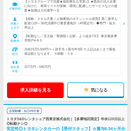
【トヨタグループで活躍★福利厚生も充実♪】★既存の法人企業
に向けた、車両リースや保険、環境に配慮したサービスなどの提
仕事内容
案★知識は入社後学べる
【経験・スキル不要／人物重視のポテンシャル採用】第二新卒も
歓迎◎20～30代活躍中◎要普通免許（AT限定可）◆専門・短大
対象と
卒以上
なる方
【転勤なし／京王線「聖蹟桜ヶ丘駅」より徒歩7分】 東京都多摩
市関戸4-8-3
勤務地
月給23万5,500円〜＋諸手当＋賞与年3回 ※上記はあくまで最低
保証額となります。 ※経験・スキ…
給与
317万円～540万円
初年度
年収
求人詳細を見る
気になる
志望動機・自己PR不要
トヨタS&Dレンタシェア西東京株式会社 | 【多摩地区限定】年休120日以上
◎転勤ナシ◎
安定性◎トヨタレンタカーの【受付スタッフ】☆賞与6.34ヶ月分