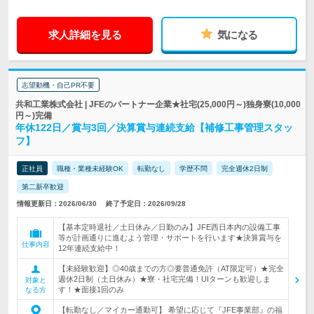
求人詳細を見る
気になる
志望動機・自己PR不要
共和工業株式会社 | JFEのパートナー企業★社宅(25,000円～)独身寮(10,000
円～)完備
年休122日／賞与3回／決算賞与連続支給【補修工事管理スタッ
フ】
正社員
職種・業種未経験OK
転勤なし
学歴不問
完全週休2日制
第二新卒歓迎
情報更新日：2026/06/30
終了予定日：2026/09/28
【基本定時退社／土日休み／日勤のみ】JFE西日本内の設備工事
等が計画通りに進むよう管理・サポートを行います★決算賞与を
仕事内容
12年連続支給中！
【未経験歓迎】◎40歳までの方◎要普通免許（AT限定可）★完全
週休2日制（土日休み）★寮・社宅完備！UIターンも歓迎しま
対象と
す！★面接1回のみ
なる方
【転勤なし／マイカー通勤可】 希望に応じて『JFE事業部』の福