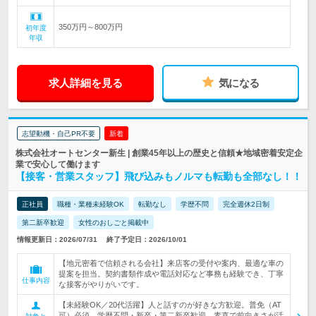
350万円～800万円
初年度
年収
求人詳細を見る
気になる
志望動機・自己PR不要
新着
株式会社オートセンター新生 | 創業45年以上の歴史と信頼★地域密着安定企
業で安心して働けます
【接客・営業スタッフ】飛び込みもノルマも転勤も全部なし！！
正社員
職種・業種未経験OK
転勤なし
学歴不問
完全週休2日制
第二新卒歓迎
女性のおしごと掲載中
情報更新日：2026/07/31
終了予定日：2026/10/01
【地元密着で信頼される会社】来店客の受付や案内、最適な車の
提案を担当。契約書類作成や電話対応など事務も経験でき、丁寧
仕事内容
な接客がやりがいです。
【未経験OK／20代活躍】人と話すのが好きな方歓迎。普免（AT
可）必須。学歴不問・新卒・第二新卒歓迎。素直で前向きさが活