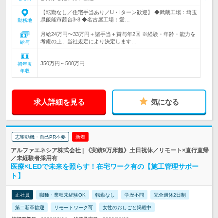
【転勤なし／住宅手当あり／U・Iターン歓迎】 ◆武蔵工場：埼玉
県飯能市茜台3-8 ◆名古屋工場：愛…
勤務地
月給24万円〜33万円＋諸手当＋賞与年2回 ※経験・年齢・能力を
考慮の上、当社規定により決定します…
給与
350万円～500万円
初年度
年収
求人詳細を見る
気になる
志望動機・自己PR不要
新着
アルファエネシア株式会社 | 《実績9万床超》土日祝休／リモート×直行直帰
／未経験者採用有
医療×LEDで未来を照らす！在宅ワーク有の【施工管理サポー
ト】
正社員
職種・業種未経験OK
転勤なし
学歴不問
完全週休2日制
第二新卒歓迎
リモートワーク可
女性のおしごと掲載中