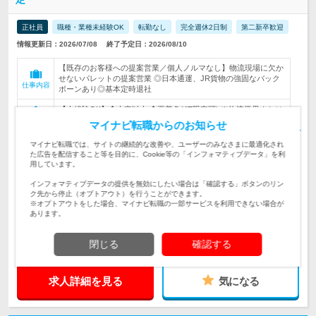
正社員
職種・業種未経験OK
転勤なし
完全週休2日制
第二新卒歓迎
情報更新日：2026/07/08
終了予定日：2026/08/10
【既存のお客様への提案営業／個人ノルマなし】物流現場に欠か
せないパレットの提案営業 ◎日本通運、JR貨物の強固なバック
仕事内容
ボーンあり◎基本定時退社
【未経験OK】◆大卒以上 ◆要普免(AT限定可) ※物流業界または
営業職の経験者は優遇！入社時から役職も可能 ※人物重視の採用
対象と
マイナビ転職からのお知らせ
です！
なる方
マイナビ転職では、サイトの継続的な改善や、ユーザーのみなさまに最適化され
【 大阪(梅田)／北海道(札幌)限定募集★北海道は転勤なし 】 ★各
た広告を配信すること等を目的に、Cookie等の「インフォマティブデータ」を利
支店は駅チカ好立地でアクセス良…
勤務地
用しています。
月給27万2,000円〜30万6,000円＋諸手当＋賞与年2回（計3.8ヶ月
インフォマティブデータの提供を無効にしたい場合は「確認する」ボタンのリン
分） ※経験・能力・適…
ク先から停止（オプトアウト）を行うことができます。
給与
※オプトアウトをした場合、マイナビ転職の一部サービスを利用できない場合が
あります。
420万円～550万円
初年度
年収
閉じる
確認する
求人詳細を見る
気になる