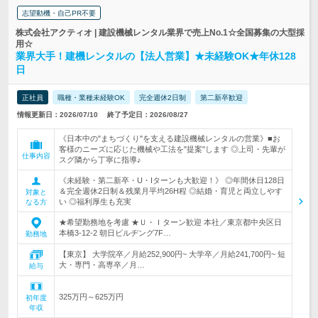
志望動機・自己PR不要
株式会社アクティオ | 建設機械レンタル業界で売上No.1☆全国募集の大型採
用☆
業界大手！建機レンタルの【法人営業】★未経験OK★年休128
日
正社員
職種・業種未経験OK
完全週休2日制
第二新卒歓迎
情報更新日：2026/07/10
終了予定日：2026/08/27
《日本中の"まちづくり"を支える建設機械レンタルの営業》■お
客様のニーズに応じた機械や工法を"提案"します ◎上司・先輩が
仕事内容
スグ隣から丁寧に指導♪
《未経験・第二新卒・U・Iターンも大歓迎！》 ◎年間休日128日
＆完全週休2日制＆残業月平均26H程 ◎結婚・育児と両立しやす
対象と
い ◎福利厚生も充実
なる方
★希望勤務地を考慮 ★Ｕ・Ｉターン歓迎 本社／東京都中央区日
本橋3-12-2 朝日ビルヂング7F…
勤務地
【東京】 大学院卒／月給252,900円~ 大学卒／月給241,700円~ 短
大・専門・高専卒／月…
給与
325万円～625万円
初年度
年収