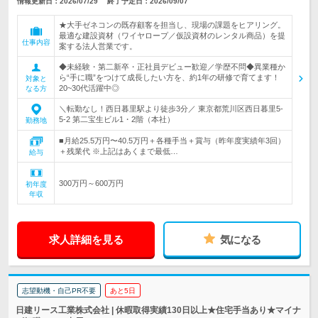
情報更新日：2026/07/29
終了予定日：2026/09/07
★大手ゼネコンの既存顧客を担当し、現場の課題をヒアリング。
最適な建設資材（ワイヤロープ／仮設資材のレンタル商品）を提
仕事内容
案する法人営業です。
◆未経験・第二新卒・正社員デビュー歓迎／学歴不問◆異業種か
ら“手に職”をつけて成長したい方を、約1年の研修で育てます！
対象と
20~30代活躍中◎
なる方
＼転勤なし！西日暮里駅より徒歩3分／ 東京都荒川区西日暮里5-
5-2 第二宝生ビル1・2階（本社）
勤務地
■月給25.5万円〜40.5万円＋各種手当＋賞与（昨年度実績年3回）
＋残業代 ※上記はあくまで最低…
給与
300万円～600万円
初年度
年収
求人詳細を見る
気になる
志望動機・自己PR不要
あと5日
日建リース工業株式会社 | 休暇取得実績130日以上★住宅手当あり★マイナ