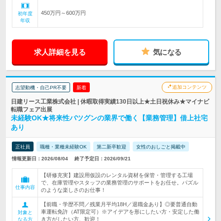
450万円～600万円
初年度
年収
求人詳細を見る
気になる
追加コンテンツ
志望動機・自己PR不要
新着
日建リース工業株式会社 | 休暇取得実績130日以上★土日祝休み★マイナビ
転職フェア出展
未経験OK★将来性バツグンの業界で働く【業務管理】借上社宅
あり
正社員
職種・業種未経験OK
第二新卒歓迎
女性のおしごと掲載中
情報更新日：2026/08/04
終了予定日：2026/09/21
【研修充実】建設用仮設のレンタル資材を保管・管理する工場
で、在庫管理やスタッフの業務管理のサポートをお任せ。パズル
仕事内容
のような楽しさのお仕事！
【前職・学歴不問／残業月平均18H／退職金あり】◎要普通自動
車運転免許（AT限定可）※アイデアを形にしたい方・安定した働
対象と
き方がしたい方、歓迎！
なる方