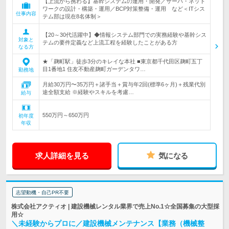
【上流から携わる】基幹システムの運用・開発／サーバ・ネット
ワークの設計・構築・運用／BCP対策整備・運用 など＜ITシス
仕事内容
テム部は現在8名体制＞
【20～30代活躍中】◆情報システム部門での実務経験や基幹シス
対象と
テムの要件定義など上流工程を経験したことがある方
なる方
★「麹町駅」徒歩3分のキレイな本社 ■東京都千代田区麹町五丁
目1番地1 住友不動産麹町ガーデンタワ…
勤務地
月給30万円〜35万円＋諸手当＋賞与年2回(標準6ヶ月)＋残業代別
途全額支給 ※経験やスキルを考慮…
給与
550万円～650万円
初年度
年収
求人詳細を見る
気になる
志望動機・自己PR不要
株式会社アクティオ | 建設機械レンタル業界で売上No.1☆全国募集の大型採
用☆
＼未経験からプロに／建設機械メンテナンス【業務（機械整