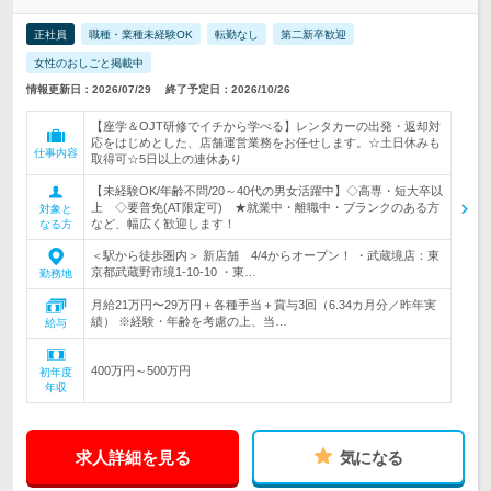
正社員
職種・業種未経験OK
転勤なし
第二新卒歓迎
女性のおしごと掲載中
情報更新日：2026/07/29
終了予定日：2026/10/26
【座学＆OJT研修でイチから学べる】レンタカーの出発・返却対
応をはじめとした、店舗運営業務をお任せします。☆土日休みも
仕事内容
取得可☆5日以上の連休あり
【未経験OK/年齢不問/20～40代の男女活躍中】◇高専・短大卒以
上 ◇要普免(AT限定可) ★就業中・離職中・ブランクのある方
対象と
など、幅広く歓迎します！
なる方
＜駅から徒歩圏内＞ 新店舗 4/4からオープン！ ・武蔵境店：東
京都武蔵野市境1-10-10 ・東…
勤務地
月給21万円〜29万円＋各種手当＋賞与3回（6.34カ月分／昨年実
績） ※経験・年齢を考慮の上、当…
給与
400万円～500万円
初年度
年収
求人詳細を見る
気になる