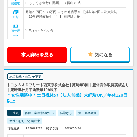
山もしくは倉敷に配属。 ＜福山＞ 広…
勤務地
月給21万円〜30万円 ＋その他諸手当 【賞与年2回＋決算賞与
（12年連続支給中！）】 ※経験、能…
給与
310万円～550万円
初年度
年収
求人詳細を見る
気になる
志望動機・自己PR不要
トヨタＳ＆Ｄフリート西東京株式会社 | 賞与年3回｜産休育休取得実績あり
｜定時退社月平均残業10h以下
＊女性活躍中＊土日祝休の【法人営業】未経験OK／年休120日
以上
正社員
職種・業種未経験OK
転勤なし
第二新卒歓迎
女性のおしごと掲載中
情報更新日：2026/07/29
終了予定日：2026/08/24