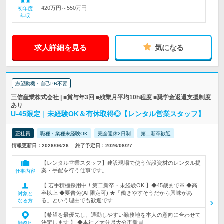
420万円～550万円
初年度
年収
求人詳細を見る
気になる
志望動機・自己PR不要
三信産業株式会社 | ■賞与年3回 ■残業月平均10h程度 ■奨学金返還支援制度
あり
U-45限定｜未経験OK＆有休取得◎【レンタル営業スタッフ】
正社員
職種・業種未経験OK
完全週休2日制
第二新卒歓迎
情報更新日：2026/06/26
終了予定日：2026/08/27
【レンタル営業スタッフ】建設現場で使う仮設資材のレンタル提
案・手配を行う仕事です。
仕事内容
【 若手積極採用中！第二新卒・未経験OK 】◆45歳まで※ ◆高
卒以上 ◆要普免(AT限定可) ★「働きやすそうだから興味があ
対象と
る」という理由でも歓迎です
なる方
【希望を最優先し、通勤しやすい勤務地を本人の意向に合わせて
決定します 】 ◆本社／大分県大分市新貝…
勤務地