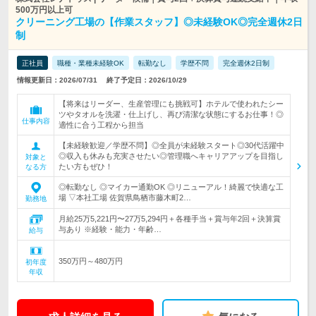
500万円以上可
クリーニング工場の【作業スタッフ】◎未経験OK◎完全週休2日
制
正社員
職種・業種未経験OK
転勤なし
学歴不問
完全週休2日制
情報更新日：2026/07/31
終了予定日：2026/10/29
【将来はリーダー、生産管理にも挑戦可】ホテルで使われたシー
ツやタオルを洗濯・仕上げし、再び清潔な状態にするお仕事！◎
仕事内容
適性に合う工程から担当
【未経験歓迎／学歴不問】◎全員が未経験スタート◎30代活躍中
◎収入も休みも充実させたい◎管理職へキャリアアップを目指し
対象と
たい方もぜひ！
なる方
◎転勤なし ◎マイカー通勤OK ◎リニューアル！綺麗で快適な工
場 ▽本社工場 佐賀県鳥栖市藤木町2…
勤務地
月給25万5,221円〜27万5,294円＋各種手当＋賞与年2回＋決算賞
与あり ※経験・能力・年齢…
給与
350万円～480万円
初年度
年収