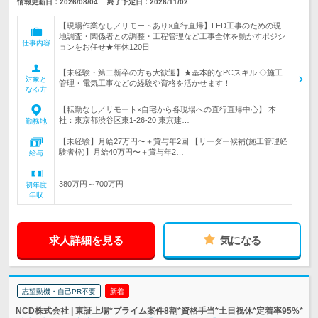
情報更新日：2026/08/04
終了予定日：2026/11/02
【現場作業なし／リモートあり×直行直帰】LED工事のための現
地調査・関係者との調整・工程管理など工事全体を動かすポジシ
仕事内容
ョンをお任せ★年休120日
【未経験・第二新卒の方も大歓迎】★基本的なPCスキル ◇施工
対象と
管理・電気工事などの経験や資格を活かせます！
なる方
【転勤なし／リモート×自宅から各現場への直行直帰中心】 本
社：東京都渋谷区東1-26-20 東京建…
勤務地
【未経験】月給27万円〜＋賞与年2回 【リーダー候補(施工管理経
験者枠)】月給40万円〜＋賞与年2…
給与
380万円～700万円
初年度
年収
求人詳細を見る
気になる
志望動機・自己PR不要
新着
NCD株式会社 | 東証上場*プライム案件8割*資格手当*土日祝休*定着率95%*