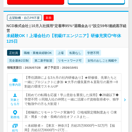
志望動機・自己PR不要
新着
NCD株式会社 | 10月入社採用*定着率95%*退職金あり*設立59年/連続黒字経
営
未経験OK！上場会社の【初級ITエンジニア】研修充実◎*年休
125日
正社員
職種・業種未経験OK
上場
転勤なし
学歴不問
完全週休2日制
第二新卒歓迎
リモートワーク可
女性のおしごと掲載中
情報更新日：2026/07/28
終了予定日：2026/10/01
【専任講師による3カ月の社内研修あり】★研修後、先輩たちと
一緒にプロジェクトに参加 ★大手の優良案件＆直取引の案件⇒8
仕事内容
割超の環境でスキルUP
【初めての転職を応援！学ぶ意欲を重視した採用】◆28歳以下◆
学歴不問 ☆同期入社の仲間と一緒に活躍☆IT資格取得者や、独学
対象と
で勉強中の方も大歓迎！
なる方
【積極的にリモートワーク実施中】 ◎地域限定職制度あり ◎東
京・博多・小倉・長崎の自社オフィスまた…
勤務地
＜未経験者＞ 【東京・神奈川】月給25万8000円〜32万円 【福
岡】月給22万8000円〜27万…
給与