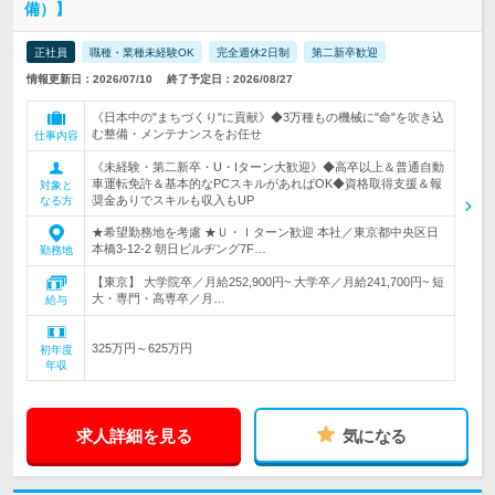
備）】
正社員
職種・業種未経験OK
完全週休2日制
第二新卒歓迎
情報更新日：2026/07/10
終了予定日：2026/08/27
《日本中の"まちづくり"に貢献》◆3万種もの機械に"命"を吹き込
む整備・メンテナンスをお任せ
仕事内容
《未経験・第二新卒・U・Iターン大歓迎》◆高卒以上＆普通自動
車運転免許＆基本的なPCスキルがあればOK◆資格取得支援＆報
対象と
奨金ありでスキルも収入もUP
なる方
★希望勤務地を考慮 ★Ｕ・Ｉターン歓迎 本社／東京都中央区日
本橋3-12-2 朝日ビルヂング7F…
勤務地
【東京】 大学院卒／月給252,900円~ 大学卒／月給241,700円~ 短
大・専門・高専卒／月…
給与
325万円～625万円
初年度
年収
求人詳細を見る
気になる