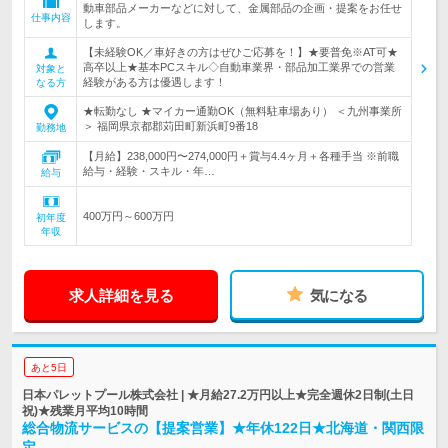
動車部品メーカーなどに対して、金属部品の企画・提案をお任せ
仕事内容
します。
【未経験OK／車好きの方はぜひご応募を！】★要普免※AT可★
高卒以上★基本PCスキル◇自動車業界・部品加工業界での営業
対象と
経験がある方は優遇します！
なる方
★転勤なし ★マイカー通勤OK（無料駐車場あり） ＜九州事業所
＞ 福岡県京都郡苅田町新浜町9番18
勤務地
【月給】238,000円〜274,000円＋賞与4.4ヶ月＋各種手当 ※前職
給与・経験・スキル・年…
給与
400万円～600万円
初年度
年収
求人詳細を見る
気になる
あと5日
日本パレットプール株式会社 | ★月給27.2万円以上★完全週休2日制(土日
祝)★残業月平均10時間
総合物流サービスの【提案営業】★年休122日★北海道・関西限
定