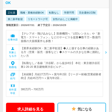
OK
正社員
職種・業種未経験OK
転勤なし
学歴不問
完全週休2日制
第二新卒歓迎
リモートワーク可
女性のおしごと掲載中
情報更新日：2026/07/31
終了予定日：2026/10/29
【テレアポ・飛び込みなし】医療機関へ「LEDレンタル」や「新
電力・スマートフォン」などのサービスを提案◆数千万～数億円
仕事内容
規模の大規模案件も多数！
【業界未経験OK・第二新卒歓迎】◆人と接する仕事の経験があ
る方（営業・販売・接客など）◆スケールの大きな仕事に挑戦し
対象と
たい方
なる方
【転勤なし／各線「渋谷駅」から徒歩8分】 本社：東京都渋谷区
東1-26-20 東京建物東渋谷ビルデ…
勤務地
【未経験】月給27万円〜＋賞与年2回 【リーダー候補(営業経験者
枠)】月給45万円〜＋賞与年2回…
給与
380万円～700万円
初年度
年収
求人詳細を見る
気になる