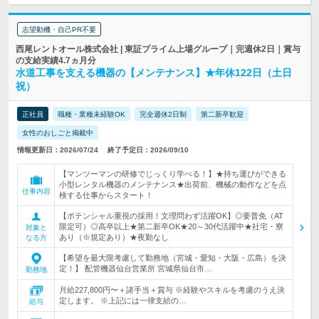
志望動機・自己PR不要
西尾レントオール株式会社 | 東証プライム上場グループ｜完週休2日｜賞与
の支給実績4.7ヵ月分
水道工事を支える機器の【メンテナンス】★年休122日（土日
祝）
正社員
職種・業種未経験OK
完全週休2日制
第二新卒歓迎
女性のおしごと掲載中
情報更新日：2026/07/24
終了予定日：2026/09/10
【マンツーマンの研修でじっくり学べる！】★持ち運びができる
小型レンタル機器のメンテナンス★出荷前、機械の動作などを点
仕事内容
検する仕事からスタート！
【ポテンシャル重視の採用！文理問わず活躍OK】◎要普免（AT
限定可）◎高卒以上★第二新卒OK★20～30代活躍中★社宅・寮
対象と
あり（※規定あり）★夜勤なし
なる方
【希望を最大限考慮して勤務地（宮城・愛知・大阪・広島）を決
定！】 配管機器仙台営業所 宮城県仙台市…
勤務地
月給227,800円〜＋諸手当＋賞与 ※経験やスキルを考慮のうえ決
定します。 ※上記には一律支給の…
給与