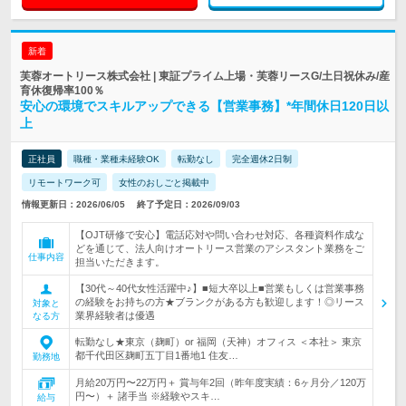
新着
芙蓉オートリース株式会社 | 東証プライム上場・芙蓉リースG/土日祝休み/産
育休復帰率100％
安心の環境でスキルアップできる【営業事務】*年間休日120日以
上
正社員
職種・業種未経験OK
転勤なし
完全週休2日制
リモートワーク可
女性のおしごと掲載中
情報更新日：2026/06/05
終了予定日：2026/09/03
【OJT研修で安心】電話応対や問い合わせ対応、各種資料作成な
どを通じて、法人向けオートリース営業のアシスタント業務をご
仕事内容
担当いただきます。
【30代～40代女性活躍中♪】■短大卒以上■営業もしくは営業事務
の経験をお持ちの方★ブランクがある方も歓迎します！◎リース
対象と
業界経験者は優遇
なる方
転勤なし★東京（麹町）or 福岡（天神）オフィス ＜本社＞ 東京
都千代田区麹町五丁目1番地1 住友…
勤務地
月給20万円〜22万円＋ 賞与年2回（昨年度実績：6ヶ月分／120万
円〜）＋ 諸手当 ※経験やスキ…
給与