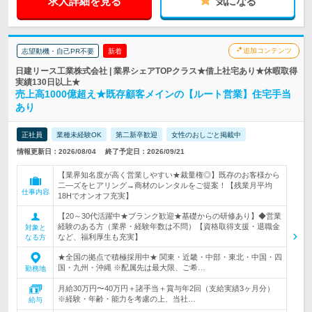
求人詳細を見る
気になる
追加コンテンツ
志望動機・自己PR不要
新着
日建リース工業株式会社 | 業界シェアTOPクラス★借上社宅あり★休暇取得
実績130日以上★
売上高1000億超え★既存顧客メインの【ルート営業】住宅手当
あり
正社員
業種未経験OK
第二新卒歓迎
女性のおしごと掲載中
情報更新日：2026/08/04
終了予定日：2026/09/21
【業界知名度が高く営業しやすい★裁量権◎】既存のお客様から
二―ズをヒアリング→商材のレンタルをご提案！【残業月平均
仕事内容
18Hでオンオフ充実】
【20～30代活躍中★ブランク歓迎★基礎からの研修あり】◆営業
経験のある方（業界・経験年数は不問）【資格取得支援・退職金
対象と
など、福利厚生も充実】
なる方
★全国の拠点で積極採用中★ 関東・近畿・中部・東北・中国・四
国・九州・沖縄 ※配属先は最大限、ご希…
勤務地
月給30万円〜40万円＋諸手当＋賞与年2回（支給実績3ヶ月分）
※経験・年齢・能力を考慮の上、当社…
給与