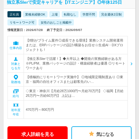
独立系SIerで安定キャリアを【ITエンジニア】◎年休125日
正社員
業種未経験OK
上場
転勤なし
学歴不問
完全週休2日制
リモートワーク可
女性のおしごと掲載中
情報更新日：2026/07/28
終了予定日：2026/09/07
【8割がプライム案件◎成長できる環境】業務システム開発運用
または、ERPパッケージの設計/構築をお任せ☆生成AI・DXプロ
仕事内容
ジェクトも！
【独立系SIerで活躍！】◆大卒以上 ◆開発の実務経験がある方
※PL/PM、業務パッケージの設計・構築経験者は優遇 ◎リモート
対象と
ワークあり
なる方
【積極的にリモートワーク実施中】 ◎地域限定職制度あり ◎東
京・福岡の自社オフィスまたは顧客先のい…
勤務地
◇東京・神奈川【月給28万1000円〜月給70万円】 ◇福岡【月給
25万円〜月給60万円】 上記は…
給与
470万円～800万円
初年度
年収
求人詳細を見る
気になる