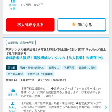
370万円～460万円
初年度
年収
求人詳細を見る
気になる
志望動機・自己PR不要
東京レンタル株式会社 | ★年休125日／完全週休2日／賞与4.5ヶ月分／借上
げ社宅制度あり
未経験者大歓迎！建設機械レンタルの【法人営業】※既存中心
正社員
職種・業種未経験OK
転勤なし
学歴不問
完全週休2日制
第二新卒歓迎
女性のおしごと掲載中
情報更新日：2026/07/10
終了予定日：2026/08/27
【既存顧客対応中心！】◆世界シェアNo.1『キャタピラー社』の
建機レンタルに関する提案営業をお任せします。◎未経験でも安
仕事内容
心の手厚いサポート体制！
【未経験・第二新卒歓迎／年齢・学歴不問】◆要普免(AT可) ◎20
～30代の若手活躍中！◎異業種からの転職者も多数在籍！◎地元
対象と
で働きたい方も歓迎
なる方