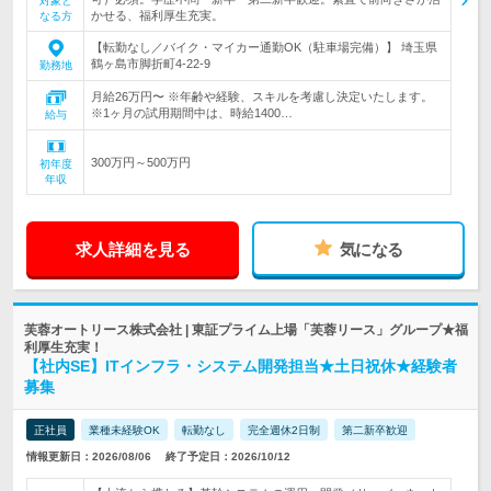
対象と
かせる、福利厚生充実。
なる方
【転勤なし／バイク・マイカー通勤OK（駐車場完備）】 埼玉県
鶴ヶ島市脚折町4-22-9
勤務地
月給26万円〜 ※年齢や経験、スキルを考慮し決定いたします。
※1ヶ月の試用期間中は、時給1400…
給与
300万円～500万円
初年度
年収
求人詳細を見る
気になる
芙蓉オートリース株式会社 | 東証プライム上場「芙蓉リース」グループ★福
利厚生充実！
【社内SE】ITインフラ・システム開発担当★土日祝休★経験者
募集
正社員
業種未経験OK
転勤なし
完全週休2日制
第二新卒歓迎
情報更新日：2026/08/06
終了予定日：2026/10/12