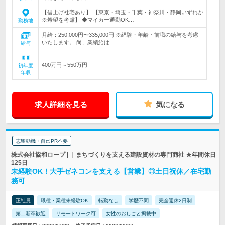
【借上げ社宅あり】 【東京・埼玉・千葉・神奈川・静岡いずれか
※希望を考慮】 ◆マイカー通勤OK…
勤務地
月給：250,000円〜335,000円 ※経験・年齢・前職の給与を考慮
いたします。 尚、業績給は…
給与
400万円～550万円
初年度
年収
求人詳細を見る
気になる
志望動機・自己PR不要
株式会社協和ロープ | ｜まちづくりを支える建設資材の専門商社 ★年間休日
125日
未経験OK！大手ゼネコンを支える【営業】◎土日祝休／在宅勤
務可
正社員
職種・業種未経験OK
転勤なし
学歴不問
完全週休2日制
第二新卒歓迎
リモートワーク可
女性のおしごと掲載中