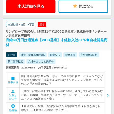
求人詳細を見る
気になる
志望動機・自己PR不要
新着
サングローブ株式会社 | 創業11年で1000名超規模／急成長中ITベンチャー
／男性育休実績有
月給60万円は通過点【WEB営業】未経験入社87％◆自社開発商
材
正社員
職種・業種未経験OK
転勤なし
学歴不問
完全週休2日制
第二新卒歓迎
女性のおしごと掲載中
情報更新日：2026/08/03
終了予定日：2026/09/10
自社開発商材多数★WEBサイトの企画や広告マーケティングなど
で課題を解決する提案営業★明確なインセンティブ制度／土日祝
仕事内容
休み／平均残業10H以下
【学歴・経験不問】未経験から年収1000万達成している先輩多数
在籍！前職例…美容部員／スポーツトレーナー／システムエンジ
対象と
ニア／スマホ販売など様々
なる方
★希望支社へ配属：新宿/横浜/大阪/福岡/名古屋 ★転居を伴う転
勤なし！ ★駅地下高層階デザイナー…
勤務地