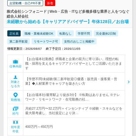
志望動機・自己PR不要
新着
株式会社シンフォニード | Web・広告・ITなど多種多様な業界と人をつなぐ
総合人材会社
未経験から始める【キャリアアドバイザー】年休128日／お台場
正社員
職種・業種未経験OK
転勤なし
学歴不問
完全週休2日制
第二新卒歓迎
リモートワーク可
女性のおしごと掲載中
情報更新日：2026/08/07
終了予定日：2026/11/05
【お台場本社勤務】求職者と企業の双方に寄り添い、理想の転
職・採用を支えるキャリアアドバイザーとしてご活躍いただきま
仕事内容
す
【学歴不問/未経験/第二新卒歓迎◎優遇：販売員・接客業・営
対象と
業】◆人材業界でキャリアを築きたい方
なる方
【お台場本社/最寄駅より徒歩3分】 ※転勤はありません ※テレ
ワーク・リモートワーク・在宅勤務の社…
勤務地
月給27.2万円〜32.2万円＋インセンティブ ※経験・スキルなどを
最大限考慮し、当社規定により決…
給与
400万円～450万円
初年度
年収