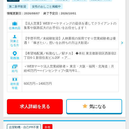
第二新卒歓迎
女性のおしごと掲載中
情報更新日：2026/08/07
終了予定日：2026/10/01
【法人営業】WEBマーケティングの提供を通してクライアントの
集客や販路拡大のお手伝いをお任せします！
仕事内容
【学歴不問／未経験歓迎】人柄重視の採用です☆営業経験者は優
対象と
遇！「稼ぎたい」想いをお持ちの方は大歓迎♪
なる方
【希望地配属／転勤なし／駅チカ】 ◆本社 東京都新宿区西新宿2
丁目6-1 新宿住友ビル20F ＜ア…
勤務地
＜WEBマーケ法人営業経験者＞ 東京・大阪・福岡・北海道：月
給40万円〜+インセンティブ+賞与年1…
給与
600万円～1400万円
初年度
年収
求人詳細を見る
気になる
志望動機・自己PR不要
新着