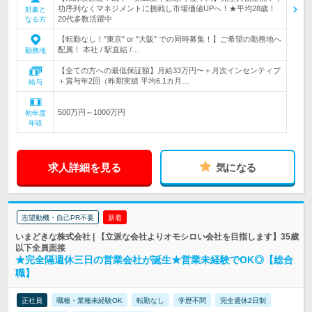
功序列なくマネジメントに挑戦し市場価値UPへ！★平均28歳！
対象と
20代多数活躍中
なる方
【転勤なし！"東京" or "大阪" での同時募集！】ご希望の勤務地へ
配属！ 本社 / 駅直結 /…
勤務地
【全ての方への最低保証額】月給33万円〜＋月次インセンティブ
＋賞与年2回（昨期実績 平均6.1カ月…
給与
500万円～1000万円
初年度
年収
求人詳細を見る
気になる
志望動機・自己PR不要
新着
いまどきな株式会社 | 【立派な会社よりオモシロい会社を目指します】35歳
以下全員面接
★完全隔週休三日の営業会社が誕生★営業未経験でOK◎【総合
職】
正社員
職種・業種未経験OK
転勤なし
学歴不問
完全週休2日制