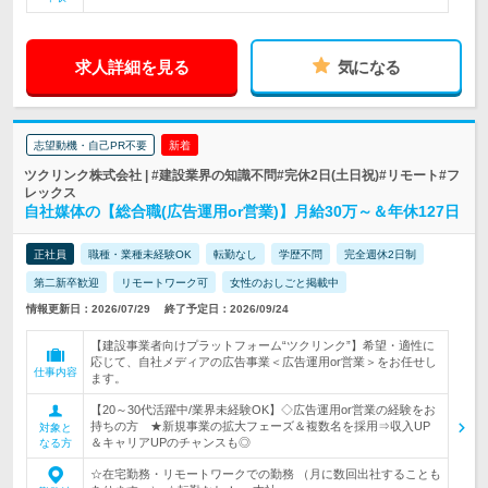
求人詳細を見る
気になる
志望動機・自己PR不要
新着
ツクリンク株式会社 | #建設業界の知識不問#完休2日(土日祝)#リモート#フ
レックス
自社媒体の【総合職(広告運用or営業)】月給30万～＆年休127日
正社員
職種・業種未経験OK
転勤なし
学歴不問
完全週休2日制
第二新卒歓迎
リモートワーク可
女性のおしごと掲載中
情報更新日：2026/07/29
終了予定日：2026/09/24
【建設事業者向けプラットフォーム“ツクリンク”】希望・適性に
応じて、自社メディアの広告事業＜広告運用or営業＞をお任せし
仕事内容
ます。
【20～30代活躍中/業界未経験OK】◇広告運用or営業の経験をお
持ちの方 ★新規事業の拡大フェーズ＆複数名を採用⇒収入UP
対象と
＆キャリアUPのチャンスも◎
なる方
☆在宅勤務・リモートワークでの勤務 （月に数回出社することも