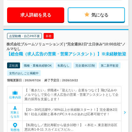
求人詳細を見る
気になる
志望動機・自己PR不要
新着
株式会社ブルームソリューションズ | *完全週休2日*土日休み*10:00出社*ノ
ルマなし
【総合職（求人広告の営業・営業アシスタント）】※未経験歓迎
正社員
職種・業種未経験OK
転勤なし
完全週休2日制
第二新卒歓迎
女性のおしごと掲載中
情報更新日：2026/07/24
終了予定日：2026/10/22
【「働きたい」求職者×「迎えたい」企業をつなぐ】飛び込みや
ノルマなしで安心！求人広告の営業・営業アシスタントとして企
仕事内容
業の採用を支援します！
【20～30代活躍中／90%以上が未経験スタート！】完全週休2日
対象と
制！社会人経験と基本のPCスキルがあれば応募可能です！
なる方
【転勤なし／恵比寿駅から徒歩10秒！】 ＜本社＞ 東京都渋谷区
恵比寿1-8-11 スカイエビスビル…
勤務地