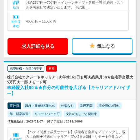
月給25万円〜70万円＋インセンティブ＋各種手当 ※経験・スキ
ルを考慮して決定いたします。 ※試用…
給与
400万円～1100万円
初年度
年収
求人詳細を見る
気になる
志望動機・自己PR不要
新着
株式会社エクシードキャリア | ★年休161日も可★残業月5h★住宅手当最大
5万円★一部リモート可
未経験入社90％★自分の可能性を広げる【キャリアアドバイザ
ー】
正社員
職種・業種未経験OK
転勤なし
学歴不問
完全週休2日制
第二新卒歓迎
リモートワーク可
女性のおしごと掲載中
情報更新日：2026/08/07
終了予定日：2026/10/08
【バディ制度で成長サポート】求職者と企業をマッチングし、双
方に貢献★将来のキャリア・完休2日or3日・リモート併用など、
仕事内容