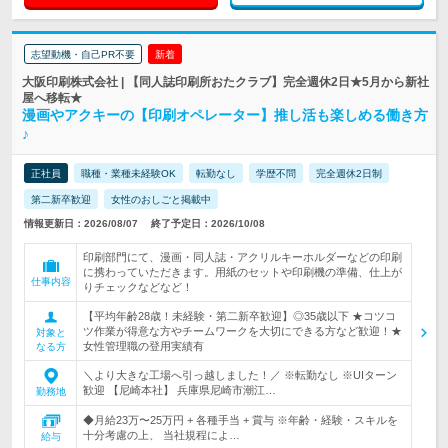
志望動機・自己PR不要
新着
大阪印刷株式会社 | 【同人誌印刷所おたクラブ】完全週休2日★5月から新社
屋へ移転★
漫画やアクキーの【印刷オペレーター】推し活も楽しめる働き方
♪
正社員
職種・業種未経験OK
転勤なし
学歴不問
完全週休2日制
第二新卒歓迎
女性のおしごと掲載中
情報更新日：2026/08/07
終了予定日：2026/10/08
印刷部門にて、漫画・同人誌・アクリルキーホルダーなどの印刷
に携わっていただきます。用紙のセットや印刷機の準備、仕上が
仕事内容
りチェックなどなど！
【平均年齢28歳！未経験・第二新卒歓迎】◎35歳以下 ★コツコ
ツ作業が得意な方やチームワークを大切にできる方など歓迎！★
対象と
女性管理職の登用実績有
なる方
＼より大きな工場へ引っ越しました！／ ※転勤なし ※UIターン
歓迎 【尼崎本社】 兵庫県尼崎市潮江…
勤務地
◆月給23万〜25万円 + 各種手当 + 賞与 ※年齢・経験・スキルを
十分考慮の上、 当社規程によ…
給与