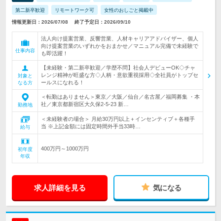
第二新卒歓迎
リモートワーク可
女性のおしごと掲載中
情報更新日：2026/07/08
終了予定日：2026/09/10
法人向け提案営業、反響営業、人材キャリアアドバイザー、個人
向け提案営業のいずれかをおまかせ／マニュアル完備で未経験で
仕事内容
も即活躍！
【未経験・第二新卒歓迎／学歴不問】社会人デビューOK◇チャ
レンジ精神が旺盛な方◇人柄・意欲重視採用◇全社員がトップセ
対象と
ールスになれる！
なる方
＜転勤はありません＞東京／大阪／仙台／名古屋／福岡募集 ・本
社／東京都新宿区大久保2-5-23 新…
勤務地
＜未経験者の場合＞ 月給30万円以上＋インセンティブ＋各種手
当 ※上記金額には固定時間外手当33時…
給与
400万円～1000万円
初年度
年収
求人詳細を見る
気になる