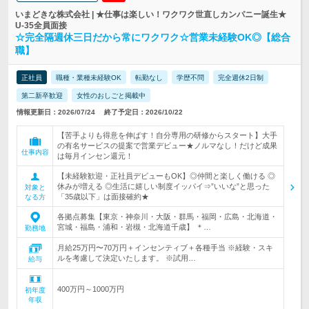
いまどきな株式会社 | ★仕事は楽しい！ワクワク世直しカンパニー誕生★
U-35全員面接
☆完全隔週休三日だから常にワクワク☆営業未経験OK◎【総合
職】
正社員
職種・業種未経験OK
転勤なし
学歴不問
完全週休2日制
第二新卒歓迎
女性のおしごと掲載中
情報更新日：2026/07/24
終了予定日：2026/10/22
【苦手よりも得意を伸ばす！自分専用の研修からスタート】大手
の有名サービスの提案で営業デビュー★ノルマなし！だけど成果
仕事内容
は毎月インセン還元！
【未経験歓迎・正社員デビューもOK】◎仲間と楽しく働ける ◎
休みが増える ◎生活に嬉しい制度イッパイ⇒”いいな”と思った
対象と
「35歳以下」は面接確約★
なる方
各拠点募集【東京・神奈川・大阪・群馬・福岡・広島・北海道・
宮城・福島・浦和・岩槻・北海道千歳】 ＊…
勤務地
月給25万円〜70万円＋インセンティブ＋各種手当 ※経験・スキ
ルを考慮して決定いたします。 ※試用…
給与
400万円～1000万円
初年度
年収