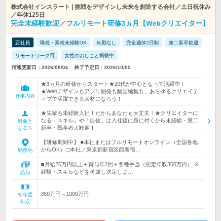
株式会社インスラート | 挑戦をデザインし未来を創造する会社／土日祝休み
／年休125日
完全未経験歓迎／フルリモート研修3ヵ月【Webクリエイター】
正社員
職種・業種未経験OK
転勤なし
完全週休2日制
第二新卒歓迎
リモートワーク可
女性のおしごと掲載中
情報更新日：2026/08/04
終了予定日：2026/10/05
★3ヵ月の研修からスタート★20代が中心となって活躍中！
★Webデザインもアプリ開発も動画編集も、あらゆるクリエイテ
仕事内容
ィブで活躍できる人材になろう！
★先輩も未経験入社！だからあなたも大丈夫！★クリエイターに
なる「スキル」や「自信」は入社後に身に付くから未経験・第二
対象と
新卒・既卒者大歓迎！
なる方
【研修期間中】 ■本社またはフルリモートオンライン（全国各地
からOK） □本社／東京都新宿区西新宿…
勤務地
■月給25万円以上＋賞与年2回＋各種手当（想定年収350万円） ※
経験・スキルなどを考慮し決定しま…
給与
350万円～1000万円
初年度
年収