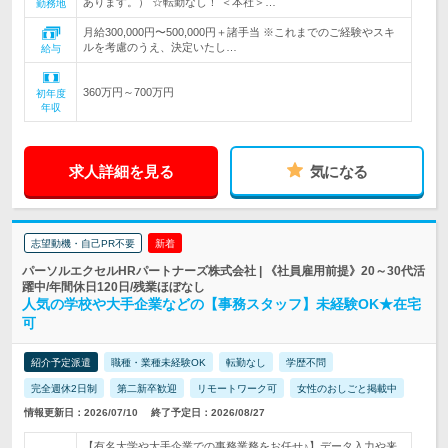
あります。） ☆転勤なし！ ＜本社＞…
勤務地
月給300,000円〜500,000円＋諸手当 ※これまでのご経験やスキ
ルを考慮のうえ、決定いたし…
給与
360万円～700万円
初年度
年収
求人詳細を見る
気になる
志望動機・自己PR不要
新着
パーソルエクセルHRパートナーズ株式会社 | 《社員雇用前提》20～30代活
躍中/年間休日120日/残業ほぼなし
人気の学校や大手企業などの【事務スタッフ】未経験OK★在宅
可
紹介予定派遣
職種・業種未経験OK
転勤なし
学歴不問
完全週休2日制
第二新卒歓迎
リモートワーク可
女性のおしごと掲載中
情報更新日：2026/07/10
終了予定日：2026/08/27
【有名大学や大手企業での事務業務をお任せ♪】データ入力や来