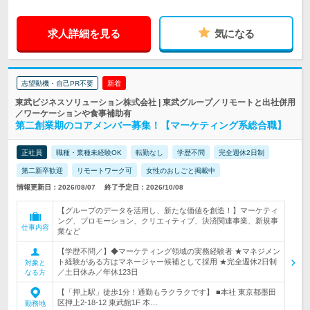
求人詳細を見る
気になる
志望動機・自己PR不要
新着
東武ビジネスソリューション株式会社 | 東武グループ／リモートと出社併用
／ワーケーションや食事補助有
第二創業期のコアメンバー募集！【マーケティング系総合職】
正社員
職種・業種未経験OK
転勤なし
学歴不問
完全週休2日制
第二新卒歓迎
リモートワーク可
女性のおしごと掲載中
情報更新日：2026/08/07
終了予定日：2026/10/08
【グループのデータを活用し、新たな価値を創造！】マーケティ
ング、プロモーション、クリエィティブ、決済関連事業、新規事
仕事内容
業など
【学歴不問／】◆マーケティング領域の実務経験者 ★マネジメン
ト経験がある方はマネージャー候補として採用 ★完全週休2日制
対象と
／土日休み／年休123日
なる方
【「押上駅」徒歩1分！通勤もラクラクです】 ■本社 東京都墨田
区押上2-18-12 東武館1F 本…
勤務地