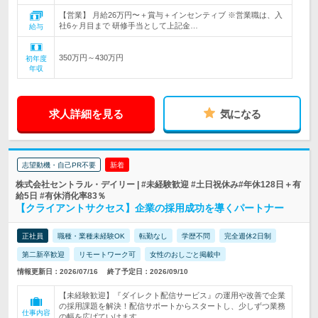
【営業】 月給26万円〜＋賞与＋インセンティブ ※営業職は、入
社6ヶ月目まで 研修手当として上記金…
給与
350万円～430万円
初年度
年収
求人詳細を見る
気になる
志望動機・自己PR不要
新着
株式会社セントラル・デイリー | #未経験歓迎 #土日祝休み#年休128日＋有
給5日 #有休消化率83％
【クライアントサクセス】企業の採用成功を導くパートナー
正社員
職種・業種未経験OK
転勤なし
学歴不問
完全週休2日制
第二新卒歓迎
リモートワーク可
女性のおしごと掲載中
情報更新日：2026/07/16
終了予定日：2026/09/10
【未経験歓迎】『ダイレクト配信サービス』の運用や改善で企業
の採用課題を解決！配信サポートからスタートし、少しずつ業務
仕事内容
の幅を広げていけます。