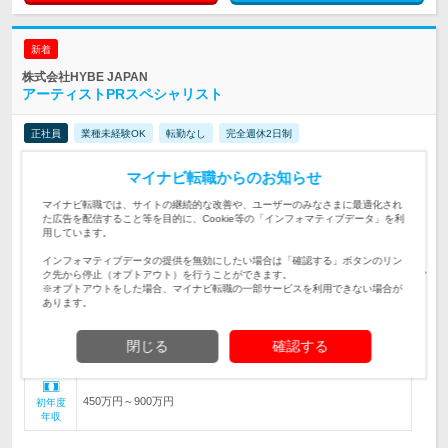
新着
株式会社HYBE JAPAN
アーティストPRスペシャリスト
正社員
業種未経験OK
転勤なし
完全週休2日制
情報更新日：2026/08/04
終了予定日：2026/10/05
マイナビ転職からのお知らせ
所属アーティストの認知度およびブランドイメージ向上を目的
マイナビ転職では、サイトの継続的な改善や、ユーザーのみなさまに最適化され
に、日本国内で各種プロモーションを推進するポジションです。
仕事内容
た広告を配信すること等を目的に、Cookie等の「インフォマティブデータ」を利
用しています。
以下の条件に当てはまり、自発的に業務に取り組める方
対象と
インフォマティブデータの提供を無効にしたい場合は「確認する」ボタンのリン
なる方
ク先から停止（オプトアウト）を行うことができます。
※オプトアウトをした場合、マイナビ転職の一部サービスを利用できない場合が
あります。
◆HYBE JAPAN本社オフィス 東京都港区東新橋1丁目
勤務地
年俸制：450万円〜900万円 ・前職の給与を考慮し、ご相談のう
閉じる
確認する
え決定いたします。 ・固定残業代（…
給与
450万円～900万円
初年度
年収