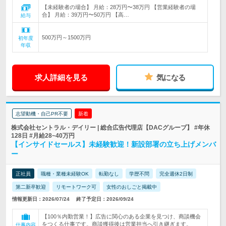
【未経験者の場合】 月給：28万円〜38万円 【営業経験者の場
合】 月給：39万円〜50万円 【高…
給与
500万円～1500万円
初年度
年収
求人詳細を見る
気になる
志望動機・自己PR不要
新着
株式会社セントラル・デイリー | 総合広告代理店【DACグループ】 #年休
128日 #月給28~40万円
【インサイドセールス】未経験歓迎！新設部署の立ち上げメンバ
ー
正社員
職種・業種未経験OK
転勤なし
学歴不問
完全週休2日制
第二新卒歓迎
リモートワーク可
女性のおしごと掲載中
情報更新日：2026/07/24
終了予定日：2026/09/24
【100％内勤営業！】広告に関心のある企業を見つけ、商談機会
をつくる仕事です。商談獲得後は営業担当へ引き継ぎます。
仕事内容