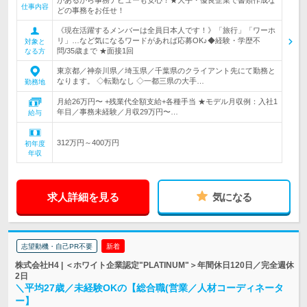
があるから事務デビューも安心！★大手・優良企業で書類作成な
仕事内容
どの事務をお任せ！
《現在活躍するメンバーは全員日本人です！》「旅行」「ワーホ
リ」…など気になるワードがあれば応募OK♪◆経験・学歴不
対象と
問/35歳まで ★面接1回
なる方
東京都／神奈川県／埼玉県／千葉県のクライアント先にて勤務と
なります。 ◇転勤なし ◇一都三県の大手…
勤務地
月給26万円〜 +残業代全額支給+各種手当 ★モデル月収例：入社1
年目／事務未経験／月収29万円〜…
給与
312万円～400万円
初年度
年収
求人詳細を見る
気になる
志望動機・自己PR不要
新着
株式会社H4 | ＜ホワイト企業認定"PLATINUM"＞年間休日120日／完全週休
2日
＼平均27歳／未経験OKの【総合職(営業／人材コーディネータ
ー】