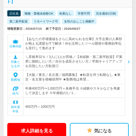
ト】
正社員
職種・業種未経験OK
転勤なし
学歴不問
完全週休2日制
第二新卒歓迎
リモートワーク可
女性のおしごと掲載中
情報更新日：2026/07/10
終了予定日：2026/08/27
【あなたの市場価値をさらに高められる仕事】大手企業の人事部
が抱える課題をITで解決！AIを活用したツール開発や業務効率化
仕事内容
も並行して進めます
＼昇格率32％！3人に1人が昇格／【未経験・第二新卒歓迎】IT業
界に挑戦したい方／自分を成長させたい方／早期キャリアアップ
対象と
を目指したい方歓迎◎
なる方
【大阪／東京／名古屋／福岡募集】 ★転居を伴う転勤なし ★東
京・名古屋を積極採用中 ★勤務地は希望…
勤務地
年俸400万円〜1,000万円＋各種手当 ※経験やスキルなどを考慮
して決定します ※年俸額の1／1…
給与
400万円～1000万円
初年度
年収
求人詳細を見る
気になる