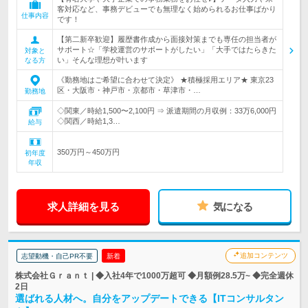
客対応など、事務デビューでも無理なく始められるお仕事ばかり
仕事内容
です！
【第二新卒歓迎】履歴書作成から面接対策までも専任の担当者が
サポート☆「学校運営のサポートがしたい」「大手ではたらきた
対象と
い」そんな理想が叶います
なる方
《勤務地はご希望に合わせて決定》 ★積極採用エリア★ 東京23
区・大阪市・神戸市・京都市・草津市・…
勤務地
◇関東／時給1,500〜2,100円 ⇒ 派遣期間の月収例：33万6,000円
◇関西／時給1,3…
給与
350万円～450万円
初年度
年収
求人詳細を見る
気になる
追加コンテンツ
志望動機・自己PR不要
新着
株式会社Ｇｒａｎｔ | ◆入社4年で1000万超可 ◆月額例28.5万~ ◆完全週休
2日
選ばれる人材へ。自分をアップデートできる【ITコンサルタン