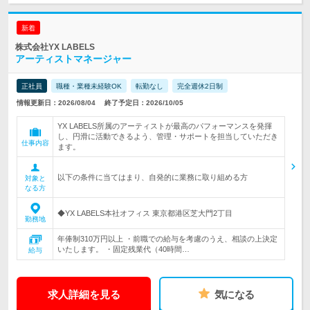
新着
株式会社YX LABELS
アーティストマネージャー
正社員
職種・業種未経験OK
転勤なし
完全週休2日制
情報更新日：2026/08/04
終了予定日：2026/10/05
YX LABELS所属のアーティストが最高のパフォーマンスを発揮
し、円滑に活動できるよう、管理・サポートを担当していただき
仕事内容
ます。
以下の条件に当てはまり、自発的に業務に取り組める方
対象と
なる方
◆YX LABELS本社オフィス 東京都港区芝大門2丁目
勤務地
年俸制310万円以上 ・前職での給与を考慮のうえ、相談の上決定
いたします。 ・固定残業代（40時間…
給与
求人詳細を見る
気になる