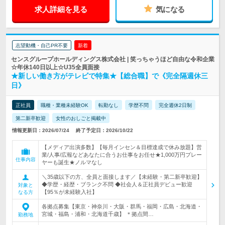
求人詳細を見る
気になる
志望動機・自己PR不要
新着
センスグループホールディングス株式会社 | 笑っちゃうほど自由な令和企業
☆年休140日以上☆U35全員面接
★新しい働き方がテレビで特集★【総合職】で《完全隔週休三
日》
正社員
職種・業種未経験OK
転勤なし
学歴不問
完全週休2日制
第二新卒歓迎
女性のおしごと掲載中
情報更新日：2026/07/24
終了予定日：2026/10/22
【メディア出演多数】【毎月インセン＆目標達成で休み放題】営
業/人事/広報などあなたに合うお仕事をお任せ★1,000万円プレー
仕事内容
ヤーも誕生★ノルマなし
＼35歳以下の方、全員と面接します／【未経験・第二新卒歓迎】
◆学歴・経歴・ブランク不問 ◆社会人＆正社員デビュー歓迎
対象と
【95％が未経験入社】
なる方
各拠点募集【東京・神奈川・大阪・群馬・福岡・広島・北海道・
宮城・福島・浦和・北海道千歳】 ＊拠点間…
勤務地