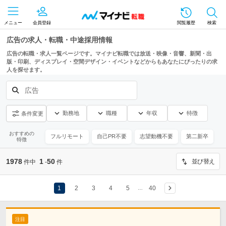
メニュー
会員登録
閲覧履歴
検索
広告の求人・転職・中途採用情報
広告の転職・求人一覧ページです。マイナビ転職では放送・映像・音響、新聞・出
版・印刷、ディスプレイ・空間デザイン・イベントなどからもあなたにぴったりの求
人を探せます。
広告
勤務地
職種
年収
特徴
条件変更
おすすめの
フルリモート
自己PR不要
志望動機不要
第二新卒
特徴
1978
1
50
並び替え
件中
-
件
1
2
3
4
5
40
…
注目