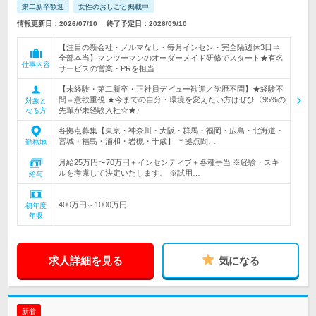
第二新卒歓迎
女性のおしごと掲載中
情報更新日：2026/07/10
終了予定日：2026/09/10
【注目の新会社・ノルマなし・毎月インセン・完全隔週休3日⇒
全部本当】マンツーマンのオーダーメイド研修でスタート★有名
仕事内容
サービスの営業・PRを担当
【未経験・第二新卒・正社員デビュー歓迎／学歴不問】★経験不
問＝意欲重視 ★今までの自分・環境を変えたい方はぜひ〈95%の
対象と
先輩が未経験入社☆★〉
なる方
各拠点募集【東京・神奈川・大阪・群馬・福岡・広島・北海道・
宮城・福島・浦和・岩槻・千歳】 ＊拠点間…
勤務地
月給25万円〜70万円＋インセンティブ＋各種手当 ※経験・スキ
ルを考慮して決定いたします。 ※試用…
給与
400万円～1000万円
初年度
年収
求人詳細を見る
気になる
新着