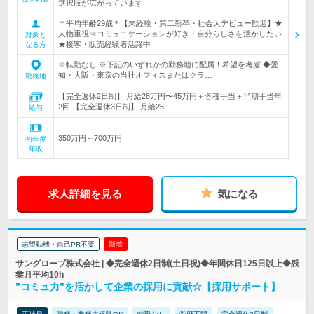
選択肢が広がっています
＊平均年齢29歳＊【未経験・第二新卒・社会人デビュー歓迎】★
人物重視⇒コミュニケーションが好き・自分らしさを活かしたい
対象と
★接客・販売経験者活躍中
なる方
※転勤なし ※下記のいずれかの勤務地に配属！希望を考慮 ◆愛
知・大阪・東京の当社オフィスまたはクラ…
勤務地
【完全週休2日制】 月給28万円〜45万円＋各種手当＋半期手当年
2回 【完全週休3日制】 月給25…
給与
350万円～700万円
初年度
年収
求人詳細を見る
気になる
志望動機・自己PR不要
新着
サングローブ株式会社 | ◆完全週休2日制(土日祝)◆年間休日125日以上◆残
業月平均10h
”コミュ力”を活かして企業の採用に貢献☆【採用サポート】