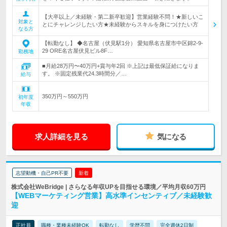
【大卒以上／未経験・第二新卒歓迎】営業経験不問！★新しいこ
対象と
とにチャレンジしたい方★未経験からスキルを身につけたい方
なる方
【転勤なし】 ◆名古屋（伏見駅1分） 愛知県名古屋市中区錦2-9-
29 ORE名古屋伏見ビル8F…
勤務地
■月給28万円〜40万円+賞与年2回 ※上記は最低保証給になりま
す。 ※固定残業代24.3時間分／…
給与
350万円～550万円
初年度
年収
求人詳細を見る
気になる
志望動機・自己PR不要
新着
株式会社WeBridge | さらなる年収UPを目指せる環境／平均月収60万円
【WEBマーケティング営業】高水準インセンティブ／未経験歓
迎
正社員
職種・業種未経験OK
転勤なし
学歴不問
完全週休2日制