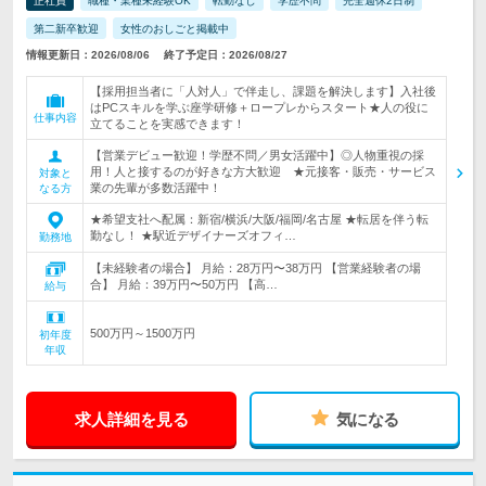
正社員
職種・業種未経験OK
転勤なし
学歴不問
完全週休2日制
第二新卒歓迎
女性のおしごと掲載中
情報更新日：2026/08/06
終了予定日：2026/08/27
【採用担当者に「人対人」で伴走し、課題を解決します】入社後
はPCスキルを学ぶ座学研修＋ロープレからスタート★人の役に
仕事内容
立てることを実感できます！
【営業デビュー歓迎！学歴不問／男女活躍中】◎人物重視の採
用！人と接するのが好きな方大歓迎 ★元接客・販売・サービス
対象と
業の先輩が多数活躍中！
なる方
★希望支社へ配属：新宿/横浜/大阪/福岡/名古屋 ★転居を伴う転
勤なし！ ★駅近デザイナーズオフィ…
勤務地
【未経験者の場合】 月給：28万円〜38万円 【営業経験者の場
合】 月給：39万円〜50万円 【高…
給与
500万円～1500万円
初年度
年収
求人詳細を見る
気になる