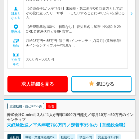
【必須条件は“大卒”だけ】未経験・第二新卒OK ◎裏方として誰
かの役に立ったり、サポートしたりすることにやりがいを感じる
対象と
方。
なる方
【希望勤務地100％｜転勤なし】 愛知県名古屋市中区錦2-9-29
ORE名古屋伏見ビル8F 市営…
勤務地
月給28万円〜35万円+諸手当+インセンティブ(毎月)+賞与年2回
★インセンティブ月平均8.8万…
給与
360万円～500万円
初年度
年収
求人詳細を見る
気になる
志望動機・自己PR不要
新着
株式会社C-mind | 3人に1人が年収1000万円超え／毎月10万～50万円のイン
センティブ
未経験歓迎／平均年収766万円／定着率95％の【営業総合職】
正社員
職種・業種未経験OK
転勤なし
学歴不問
完全週休2日制