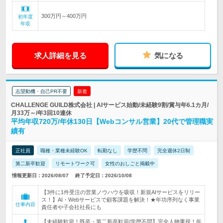
300万円～400万円
初年度
年収
求人詳細を見る
気になる
志望動機・自己PR不要
新着
CHALLENGE GUILD株式会社 | AIサービス始動/未経験9割/賞与年6.1カ月/
月33万～/年3回10連休
平均年収720万/年休130日【Webコンサル営業】20代で管理職実
績有
正社員
職種・業種未経験OK
転勤なし
学歴不問
完全週休2日制
第二新卒歓迎
リモートワーク可
女性のおしごと掲載中
情報更新日：2026/08/07
終了予定日：2026/10/08
【3件に1件受注の営業ノウハウを吸収！新規AIサービスをリリー
ス！】AI・Webサービスで顧客課題を解決！★年功序列なく事業
仕事内容
責任者や子会社社長にも
【未経験歓迎！既卒・第二新卒歓迎/学歴不問】完全人物重視！年