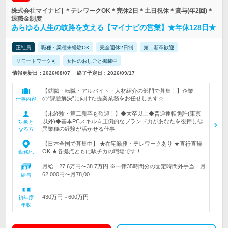
株式会社マイナビ | ＊テレワークOK＊完休2日＊土日祝休＊賞与(年2回)＊
退職金制度
あらゆる人生の岐路を支える【マイナビの営業】★年休128日★
正社員
職種・業種未経験OK
完全週休2日制
第二新卒歓迎
リモートワーク可
女性のおしごと掲載中
情報更新日：2026/08/07
終了予定日：2026/09/17
【就職・転職・アルバイト・人材紹介の部門で募集！】企業
の“課題解決”に向けた提案業務をお任せします☆
仕事内容
【未経験・第二新卒も歓迎！】◆大卒以上◆普通運転免許(東京
以外)◆基本PCスキル☆圧倒的なブランド力があなたを後押し◎
対象と
異業種の経験が活かせる仕事
なる方
【日本全国で募集中】 ★在宅勤務・テレワークあり ★直行直帰
OK ★各拠点ともに駅チカの職場です！…
勤務地
月給：27.6万円〜38.7万円 ※一律35時間分の固定時間外手当：月
62,000円〜月78,00…
給与
430万円～600万円
初年度
年収