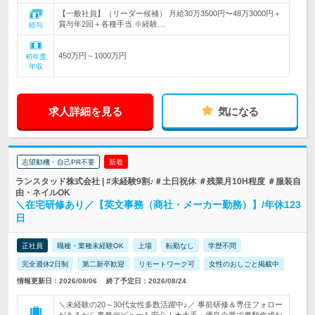
【一般社員】（リーダー候補） 月給30万3500円〜48万3000円＋
賞与年2回＋各種手当 ※経験…
給与
450万円～1000万円
初年度
年収
求人詳細を見る
気になる
志望動機・自己PR不要
新着
ランスタッド株式会社 | #未経験9割♪＃土日祝休 ＃残業月10H程度 ＃服装自
由・ネイルOK
＼在宅研修あり／【英文事務（商社・メーカー勤務）】/年休123
日
正社員
職種・業種未経験OK
上場
転勤なし
学歴不問
完全週休2日制
第二新卒歓迎
リモートワーク可
女性のおしごと掲載中
情報更新日：2026/08/06
終了予定日：2026/08/24
＼未経験の20～30代女性多数活躍中♪／ 事前研修＆専任フォロー