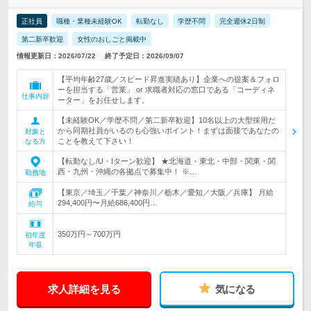
正社員
職種・業種未経験OK
転勤なし
学歴不問
完全週休2日制
第二新卒歓迎
女性のおしごと掲載中
情報更新日：2026/07/22
終了予定日：2026/09/07
【平均年齢27歳／スピード昇進実績あり】企業への提案＆フォロ
ーを担当する「営業」 or 求職者対応の窓口である「コーディネ
仕事内容
ーター」をお任せします。
【未経験OK／学歴不問／第二新卒歓迎】10名以上の大型採用だ
から同期社員がいるのも心強いポイント！まずは面接であなたの
対象と
ことを教えて下さい！
なる方
【転勤なし/U・Iターン歓迎】 ★北海道・東北・中部・関東・関
西・九州・沖縄の各拠点で募集中！ ※…
勤務地
【東京／埼玉／千葉／神奈川／栃木／愛知／大阪／兵庫】 月給
294,400円〜月給686,400円…
給与
350万円～700万円
初年度
年収
求人詳細を見る
気になる