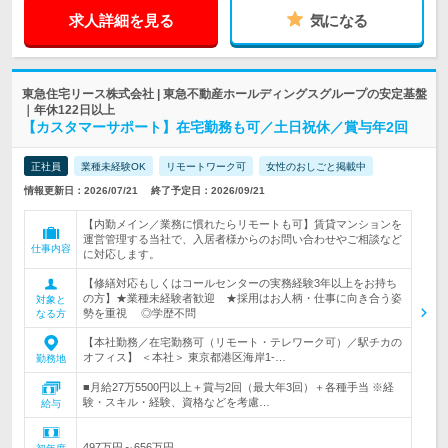
求人詳細を見る
気になる
東急住宅リース株式会社 | 東急不動産ホールディングスグループの安定基盤
｜年休122日以上
【カスタマーサポート】在宅勤務も可／土日祝休／賞与年2回
正社員
業種未経験OK
リモートワーク可
女性のおしごと掲載中
情報更新日：2026/07/21
終了予定日：2026/09/21
【内勤メイン／業務に慣れたらリモートも可】賃貸マンションを
運営管理する当社で、入居者様からのお問い合わせやご相談など
仕事内容
に対応します。
【修繕対応もしくはコールセンターの実務経験3年以上をお持ち
の方】★業種未経験者歓迎 ★採用はお人柄・仕事に向き合う姿
対象と
勢を重視 ◎学歴不問
なる方
【本社勤務／在宅勤務可（リモート・テレワーク可）／駅チカの
オフィス】 ＜本社＞ 東京都港区海岸1-…
勤務地
■月給27万5500円以上＋賞与2回（最大年3回）＋各種手当 ※経
験・スキル・経験、資格などを考慮…
給与
497万円～656万円