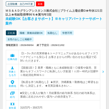
志望動機・自己PR不要
新着
ＭＳ＆ＡＤグランアシスタンス株式会社 | プライム上場企業G★年休121日
以上★有給取得率96％★賞与年3回
未経験OK【お客さまサポート】※キャリアパートナーサポート
案件
正社員
職種・業種未経験OK
転勤なし
学歴不問
女性のおしごと掲載中
情報更新日：2026/08/04
終了予定日：2026/11/02
【1～3ヶ月の充実研修＆トークマニュアルがあるからオフィスワ
ークデビューも安心♪】お客さまからの問い合わせをお電話で応
仕事内容
対いただきます。
【面接1回！】業界・職種ともに未経験歓迎！◎接客や販売、営
業からオフィスワークに転身したい方歓迎！☆20～40代が活躍中
対象と
☆有給消化率96％☆
なる方
【転居を伴う転勤なし】 ★所沢、沖縄募集！勤務地はご希望をお
伺いし決定します。 ★充実設備＆きれい…
勤務地
■安定した収入が魅力！月給重視の給与体系 当社の給与体系は、
業績に左右されやすい賞与への依存度を下…
給与
319万円～359万円
初年度