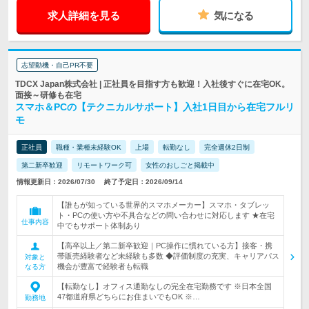
求人詳細を見る
気になる
志望動機・自己PR不要
TDCX Japan株式会社 | 正社員を目指す方も歓迎！入社後すぐに在宅OK。
面接～研修も在宅
スマホ＆PCの【テクニカルサポート】入社1日目から在宅フルリ
モ
正社員
職種・業種未経験OK
上場
転勤なし
完全週休2日制
第二新卒歓迎
リモートワーク可
女性のおしごと掲載中
情報更新日：2026/07/30
終了予定日：2026/09/14
【誰もが知っている世界的スマホメーカー】スマホ・タブレッ
ト・PCの使い方や不具合などの問い合わせに対応します ★在宅
仕事内容
中でもサポート体制あり
【高卒以上／第二新卒歓迎｜PC操作に慣れている方】接客・携
帯販売経験者など未経験も多数 ◆評価制度の充実、キャリアパス
対象と
機会が豊富で経験者も転職
なる方
【転勤なし】オフィス通勤なしの完全在宅勤務です ※日本全国
47都道府県どちらにお住まいでもOK ※…
勤務地