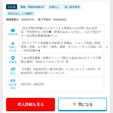
正社員
職種・業種未経験OK
転勤なし
第二新卒歓迎
女性のおしごと掲載中
情報更新日：2026/07/21
終了予定日：2026/09/21
【6カ月間の研修からスタート】お客様からのお問い合わせ対
応・予約受付をご担当◆「受電のみ＆ノルマなし」なので安心で
仕事内容
す！仙台限定募集&転勤ナシ♪
【デスクワーク未経験も大歓迎♪】前職は「ショップ店員／美容
部員／営業」など様々！髪色・服装・ネイル――すべて自由！20
対象と
～30代活躍中★
なる方
＼仙台限定募集！転勤ナシ！／ ◎駅から徒歩1分のオフィスで通
勤も便利♪ 【仙台コールセンター】 宮…
勤務地
【中番】 月給30万円＋賞与年2回＋インセンティブ（4大卒） 月
給28万円＋賞与年2回＋インセンテ…
給与
350万円～360万円
初年度
年収
求人詳細を見る
気になる