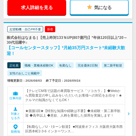
求人詳細を見る
気になる
志望動機・自己PR不要
新着
株式会社はなまる | 【売上昨対133％UP(807億円)】*年休120日以上*20～
30代活躍中♪
【コールセンタースタッフ】*月給35万円スタート*未経験大歓
迎！
正社員
職種・業種未経験OK
転勤なし
完全週休2日制
第二新卒歓迎
女性のおしごと掲載中
情報更新日：2026/08/03
終了予定日：2026/09/24
【テレビCM等で話題の車買取サービス「ソコカラ」】◆Webか
ら買取査定の申し込みをいただいたお客様への対応をお任せ！★
仕事内容
クルマの知識がなくてもOK！
★面接1回★【特別な知識や経験は不要】◆未経験・第二新卒歓
対象と
迎 ◆高卒以上 ◆意欲、人柄を重視した採用を実施します！
なる方
【転勤なし／U・Iターン歓迎】 ■阿波座オフィス 大阪府大阪市西
区西本町2-3-6 インターワンス…
勤務地