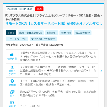
志望動機・自己PR不要
新着
FJUTプラス株式会社 | #プライム上場グループ #リモートOK #服装・髪色・
ネイル自由
リモートOKの【カスタマーサポート職】研修3ヵ月／ノルマなし
正社員
職種・業種未経験OK
転勤なし
学歴不問
第二新卒歓迎
リモートワーク可
女性のおしごと掲載中
情報更新日：2026/07/07
終了予定日：2026/10/05
＜最大3ヵ月の充実研修／ノルマなし／マニュアル完備＞ 『NTT
ドコモ』グループのサービスを利用するお客様からのお問い合わ
仕事内容
せ対応をお任せ！
＜先輩の8割が未経験スタート、販売職、警備員、フリーターな
ど過去の経歴も様々＞ ◆PCの基本操作スキルがあればOK！（入
対象と
力、検索、メール送信など）
なる方
【リモートOK／配属希望（確約）OK】 札幌市・新宿区・渋谷
区・豊島区・立川市・横浜市・千葉市・名…
勤務地
月給21万円〜27万7000円＋各種手当＋賞与（年2回） ※上記は初
年度の月給です ※年齢・経験・…
給与
310万円～405万円
初年度