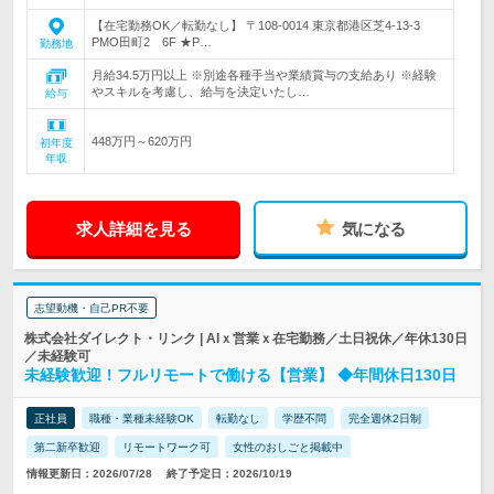
【在宅勤務OK／転勤なし】 〒108-0014 東京都港区芝4-13-3
PMO田町2 6F ★P…
勤務地
月給34.5万円以上 ※別途各種手当や業績賞与の支給あり ※経験
やスキルを考慮し、給与を決定いたし…
給与
448万円～620万円
初年度
年収
求人詳細を見る
気になる
志望動機・自己PR不要
株式会社ダイレクト・リンク | AIｘ営業ｘ在宅勤務／土日祝休／年休130日
／未経験可
未経験歓迎！フルリモートで働ける【営業】 ◆年間休日130日
正社員
職種・業種未経験OK
転勤なし
学歴不問
完全週休2日制
第二新卒歓迎
リモートワーク可
女性のおしごと掲載中
情報更新日：2026/07/28
終了予定日：2026/10/19