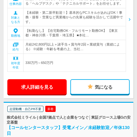
る「ヘルプデスク」や「テクニカルサポート」をお任せします。
仕事内容
【未経験・第二新卒歓迎！】基本的なPCスキルがあればOK！事
務・接客・営業など異業種からの先輩も経験を活かして活躍中で
対象と
す。
なる方
【転勤なし】 【在宅勤務OK・フルリモート勤務OK】 【東京
都・神奈川県・千葉県・埼玉県】 ■本社…
勤務地
月給242,800円以上＋諸手当＋賞与年2回＋業績賞与（業績によ
る） ※経験・年齢を考慮の上、当社…
給与
330万円～650万円
初年度
年収
求人詳細を見る
気になる
志望動機・自己PR不要
新着
株式会社ミライル | 全国7拠点で人と企業をつなぐ│東証グロース上場Gの安
定基盤
【コールセンタースタッフ】受電メイン／未経験歓迎／年休130
日