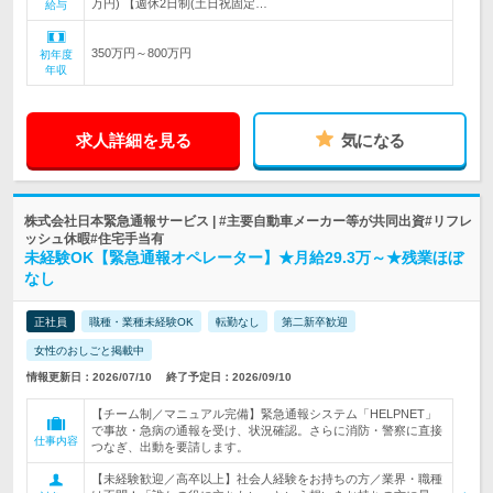
万円) 【週休2日制(土日祝固定…
給与
350万円～800万円
初年度
年収
求人詳細を見る
気になる
株式会社日本緊急通報サービス | #主要自動車メーカー等が共同出資#リフレ
ッシュ休暇#住宅手当有
未経験OK【緊急通報オペレーター】★月給29.3万～★残業ほぼ
なし
正社員
職種・業種未経験OK
転勤なし
第二新卒歓迎
女性のおしごと掲載中
情報更新日：2026/07/10
終了予定日：2026/09/10
【チーム制／マニュアル完備】緊急通報システム「HELPNET」
で事故・急病の通報を受け、状況確認。さらに消防・警察に直接
仕事内容
つなぎ、出動を要請します。
【未経験歓迎／高卒以上】社会人経験をお持ちの方／業界・職種