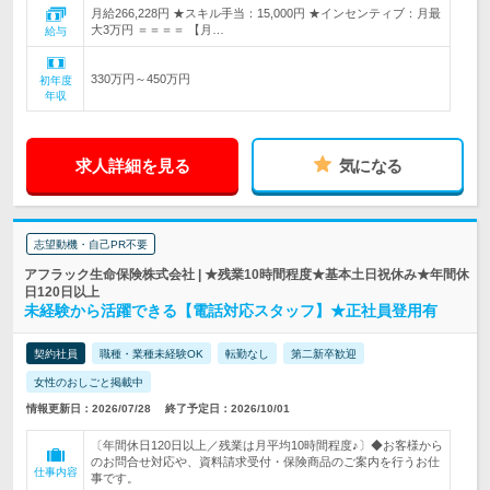
月給266,228円 ★スキル手当：15,000円 ★インセンティブ：月最
大3万円 ＝＝＝＝ 【月…
給与
330万円～450万円
初年度
年収
求人詳細を見る
気になる
志望動機・自己PR不要
アフラック生命保険株式会社 | ★残業10時間程度★基本土日祝休み★年間休
日120日以上
未経験から活躍できる【電話対応スタッフ】★正社員登用有
契約社員
職種・業種未経験OK
転勤なし
第二新卒歓迎
女性のおしごと掲載中
情報更新日：2026/07/28
終了予定日：2026/10/01
〔年間休日120日以上／残業は月平均10時間程度♪〕◆お客様から
のお問合せ対応や、資料請求受付・保険商品のご案内を行うお仕
仕事内容
事です。