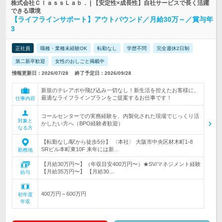
株式会社ＣｌａｓｓＬａｂ． | 【安定性×成長性】自社サービスで長く活躍
できる環境
【ライフラインサポート】アウトバウンド／月給30万～／賞与年
3
正社員
職種・業種未経験OK
転勤なし
学歴不問
完全週休2日制
第二新卒歓迎
女性のおしごと掲載中
情報更新日：2026/07/28
終了予定日：2026/09/28
新規のテレアポや飛び込み一切なし！新生活を控えたお客様に、
最適なライフラインプランをご提案するお仕事です！
仕事内容
コールセンターでの実務経験を、内製化された現場でじっくり活
対象と
かしたい方へ（BPO経験者歓迎）
なる方
【転勤なし/駅から徒歩5分】 〈本社〉 大阪市中央区材木町1-8
SRビル本町東10F 来年には新…
勤務地
【月給30万円〜】（年収目安400万円〜）★SV/マネジメント経験
【月給35万円〜】 【月給30…
給与
400万円～600万円
初年度
年収