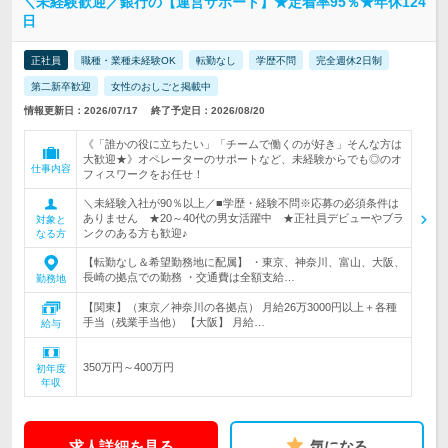
＼未経験歓迎／銀行の【運営サポート】★定着率95％★年休124
日
正社員
職種・業種未経験OK
転勤なし
学歴不問
完全週休2日制
第二新卒歓迎
女性のおしごと掲載中
情報更新日：2026/07/17
終了予定日：2026/08/20
《「誰かの役に立ちたい」「チームで働くのが好き」そんな方は
大歓迎★》オペレーターのサポートなど、未経験からでも◎のオ
仕事内容
フィスワークをお任せ！
＼未経験入社が90％以上／■学歴・経験不問※応募の必須条件は
ありません ★20～40代の男女活躍中 ★正社員デビューやブラ
対象と
ンクのある方も歓迎♪
なる方
【転勤なし＆希望勤務地に配属】 ・東京、神奈川、富山、大阪、
長崎の拠点での勤務 ・交通費は全額支給…
勤務地
【関東】（東京／神奈川の各拠点） 月給26万3000円以上＋各種
手当（残業手当他） 【大阪】 月給…
給与
350万円～400万円
初年度
年収
求人詳細を見る
気になる