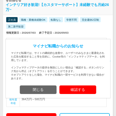
を目指せる
インテリア好き歓迎!【カスタマーサポート】未経験でも月給26
万~
正社員
職種・業種未経験OK
転勤なし
学歴不問
完全週休2日制
第二新卒歓迎
情報更新日：2026/07/03
終了予定日：2026/09/03
＼初めは簡単なメール対応からSTART／カーテンやインテリアな
どに関するお客様から問い合わせに、電話・メールで対応します
マイナビ転職からのお知らせ
仕事内容
※年休120日/完全週休2日
マイナビ転職では、サイトの継続的な改善や、ユーザーのみなさまに最適化され
＼未経験・第二新卒歓迎／◎学歴・性別・経験不問 ◎基本的な
た広告を配信すること等を目的に、Cookie等の「インフォマティブデータ」を利
用しています。
PCスキル/タッチタイピングができる方 ◎インテリア・カーテン
対象と
に興味がある方歓迎！
なる方
インフォマティブデータの提供を無効にしたい場合は「確認する」ボタンのリン
ク先から停止（オプトアウト）を行うことができます。
※転勤なし 本社／大阪府高槻市松原町4-3 猫ビル ☆2022年12月
※オプトアウトをした場合、マイナビ転職の一部サービスを利用できない場合が
に完成した新しいオフィスで働…
勤務地
あります。
月給：26万円〜32万円＋諸手当＋賞与 ※経験・年齢を考慮の
上、当社規定により優遇します ※上記待…
給与
閉じる
確認する
364万円～500万円
初年度
年収