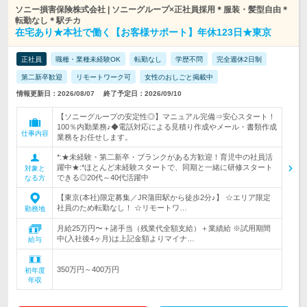
ソニー損害保険株式会社 | ソニーグループ×正社員採用＊服装・髪型自由＊
転勤なし＊駅チカ
在宅あり★本社で働く【お客様サポート】年休123日★東京
正社員
職種・業種未経験OK
転勤なし
学歴不問
完全週休2日制
第二新卒歓迎
リモートワーク可
女性のおしごと掲載中
情報更新日：2026/08/07
終了予定日：2026/09/10
【ソニーグループの安定性◎】マニュアル完備⇒安心スタート！
100％内勤業務♪◆電話対応による見積り作成やメール・書類作成
仕事内容
業務をお任せします。
*:★未経験・第二新卒・ブランクがある方歓迎！育児中の社員活
躍中★:*ほとんど未経験スタートで、同期と一緒に研修スタート
対象と
できる◎20代～40代活躍中
なる方
【東京(本社)限定募集／JR蒲田駅から徒歩2分♪】 ☆エリア限定
社員のため転勤なし！ ☆リモートワ…
勤務地
月給25万円〜＋諸手当（残業代全額支給）＋業績給 ※試用期間
中(入社後4ヶ月)は上記金額よりマイナ…
給与
350万円～400万円
初年度
年収