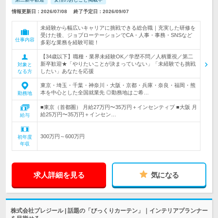
情報更新日：2026/07/08
終了予定日：2026/09/07
未経験から幅広いキャリアに挑戦できる総合職｜充実した研修を
受けた後、ジョブローテーションでCA・人事・事務・SNSなど
仕事内容
多彩な業務を経験可能！
【34歳以下】職種・業界未経験OK／学歴不問／人柄重視／第二
新卒歓迎★「やりたいことが決まっていない」「未経験でも挑戦
対象と
したい」あなたを応援
なる方
東京・埼玉・千葉・神奈川・大阪・京都・兵庫・奈良・福岡・熊
本を中心とした全国就業先 ◎勤務地はご希…
勤務地
■東京（首都圏） 月給27万円〜35万円＋インセンティブ ■大阪 月
給25万円〜35万円＋インセン…
給与
300万円～600万円
初年度
年収
求人詳細を見る
気になる
株式会社プレジール | 話題の「びっくりカーテン」｜インテリアプランナー