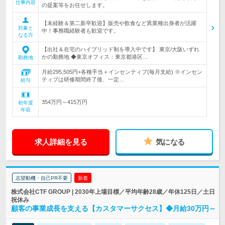
仕事内容
の提案等をお任せします。
【未経験＆第二新卒歓迎】販売や飲食など異業種出身者が活躍
対象と
中！事務職経験者も歓迎です。
なる方
【出社＆在宅のハイブリッド制を導入中です】 東京/大阪いずれ
かの勤務地 ◆東京オフィス：東京都港区…
勤務地
月給295,505円+各種手当＋インセンティブ(毎月支給) ※インセン
ティブは研修期間終了後、一定…
給与
354万円～415万円
初年度
年収
求人詳細を見る
気になる
志望動機・自己PR不要
新着
株式会社CTF GROUP | 2030年上場目標／平均年齢28歳／年休125日／土日
祝休み
顧客の事業成長を支える【カスタマーサクセス】◆月給30万円～