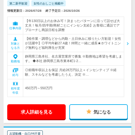
第二新卒歓迎
女性のおしごと掲載中
情報更新日：2026/07/28
終了予定日：2026/10/26
【年130日以上のお休み可！決まったパターンに沿って話せば大
丈夫！毎月/四半期/商材ごとにインセン支給】お客様に通話でア
仕事内容
プローチし商談日程を調整
【軽作業・調理などから内勤・土日休みに移りたい方歓迎！女性
が活躍中】◎平均年齢27.4歳！仲間と一緒に成長★ホワイトニン
対象と
グ無料など福利厚生が充実
なる方
静岡県三島本社、名古屋営業所で募集 ※勤務地は希望を考慮しま
す。 ◆本社 静岡県三島市東本町1-2…
勤務地
◎前職年収以上を保証 月給28万円以上＋インセンティブ ※経
験、スキルなどを考慮したうえ、決定 ※…
給与
450万円～550万円
初年度
年収
求人詳細を見る
気になる
志望動機・自己PR不要