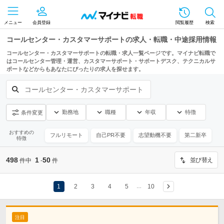
メニュー
会員登録
閲覧履歴
検索
コールセンター・カスタマーサポートの求人・転職・中途採用情報
コールセンター・カスタマーサポートの転職・求人一覧ページです。マイナビ転職で
はコールセンター管理・運営、カスタマーサポート・サポートデスク、テクニカルサ
ポートなどからもあなたにぴったりの求人を探せます。
コールセンター・カスタマーサポート
勤務地
職種
年収
特徴
条件変更
おすすめの
フルリモート
自己PR不要
志望動機不要
第二新卒
特徴
498
1
50
並び替え
件中
-
件
1
2
3
4
5
10
…
注目