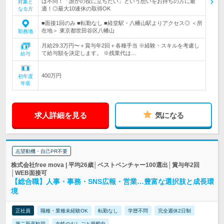
は不問！「誰かの役に立ちたい」という想いをお持ちの方に最
対象と
適！◎最大10連休の取得OK
なる方
■面接1回のみ ■転勤なし ■経堂駅・八幡山駅よりアクセス◎ ＜所
在地＞ 東京都世田谷区八幡山
勤務地
月給29.3万円〜＋賞与年2回＋各種手当 ※経験・スキルを考慮し
て給与額を決定します。 ※残業代は…
給与
400万円
初年度
年収
求人詳細を見る
気になる
志望動機・自己PR不要
株式会社free mova | 平均26歳│ベストベンチャー100選出│賞与年2回
│WEB面接可
【総合職】人事・事務・SNS広報・営業…豊富な選択肢と成長環
境
正社員
職種・業種未経験OK
転勤なし
学歴不問
完全週休2日制
第二新卒歓迎
女性のおしごと掲載中