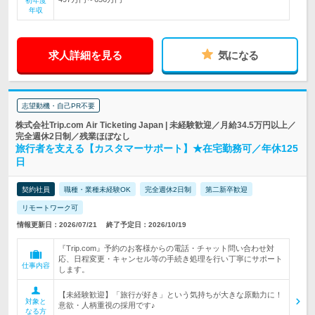
初年度
年収
求人詳細を見る
気になる
志望動機・自己PR不要
株式会社Trip.com Air Ticketing Japan | 未経験歓迎／月給34.5万円以上／
完全週休2日制／残業ほぼなし
旅行者を支える【カスタマーサポート】★在宅勤務可／年休125
日
契約社員
職種・業種未経験OK
完全週休2日制
第二新卒歓迎
リモートワーク可
情報更新日：2026/07/21
終了予定日：2026/10/19
『Trip.com』予約のお客様からの電話・チャット問い合わせ対
応、日程変更・キャンセル等の手続き処理を行い丁寧にサポート
仕事内容
します。
【未経験歓迎】「旅行が好き」という気持ちが大きな原動力に！
対象と
意欲・人柄重視の採用です♪
なる方