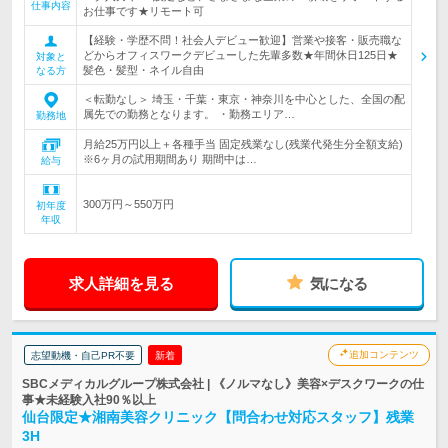
仕事内容
お仕事です★リモート可
【経験・学歴不問！社会人デビュー歓迎】営業や接客・販売職な
どからオフィスワークデビューした先輩多数★年間休日125日★
対象と
髪色・髪型・ネイル自由
なる方
＜転勤なし＞ 埼玉・千葉・東京・神奈川を中心とした、全国の配
属先での勤務となります。 ・勤務エリア…
勤務地
月給25万円以上＋各種手当 固定残業なし(残業代発生分全額支給)
※6ヶ月の試用期間あり 期間中は…
給与
300万円～550万円
初年度
年収
求人詳細を見る
気になる
追加コンテンツ
志望動機・自己PR不要
新着
SBCメディカルグループ株式会社 | 《ノルマなし》美容×デスクワークの仕
事★未経験入社90％以上
仙台限定★湘南美容クリニック【問合わせ対応スタッフ】残業
3H