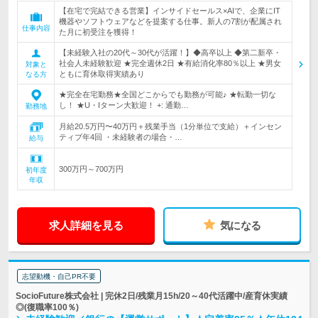
【在宅で完結できる営業】インサイドセールス×AIで、企業にIT
機器やソフトウェアなどを提案する仕事。新人の7割が配属され
仕事内容
た月に初受注を獲得！
【未経験入社の20代～30代が活躍！】◆高卒以上 ◆第二新卒・
社会人未経験歓迎 ★完全週休2日 ★有給消化率80％以上 ★男女
対象と
ともに育休取得実績あり
なる方
★完全在宅勤務★全国どこからでも勤務が可能♪ ★転勤一切な
し！ ★U・Iターン大歓迎！ +: 通勤…
勤務地
月給20.5万円〜40万円＋残業手当（1分単位で支給）＋インセン
ティブ年4回 ・未経験者の場合・…
給与
300万円～700万円
初年度
年収
求人詳細を見る
気になる
志望動機・自己PR不要
SocioFuture株式会社 | 完休2日/残業月15h/20～40代活躍中/産育休実績
◎(復職率100％)