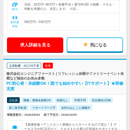
月給：26万円~38万円＋各種手当＋賞与年2回 ※経験・スキル・
年齢を考慮の上、決定します。 ※試…
給与
360万円～530万円
初年度
年収
求人詳細を見る
気になる
志望動機・自己PR不要
新着
株式会社エンジニアファースト | リフレッシュ休暇やファミリーイベント休
暇など独自のお休み多数
PC初心者・未経験OK！誰でも始めやすい【ITサポート】★研修
充実
正社員
職種・業種未経験OK
転勤なし
学歴不問
完全週休2日制
第二新卒歓迎
リモートワーク可
女性のおしごと掲載中
情報更新日：2026/08/04
終了予定日：2026/10/05
【基礎研修⇒アシスタント業務からスタートするので安心！】デ
ータ入力やPC設定など、さまざまな企業のIT領域をサポートする