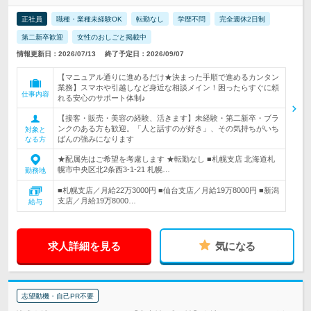
正社員
職種・業種未経験OK
転勤なし
学歴不問
完全週休2日制
第二新卒歓迎
女性のおしごと掲載中
情報更新日：2026/07/13
終了予定日：2026/09/07
【マニュアル通りに進めるだけ★決まった手順で進めるカンタン
業務】スマホや引越しなど身近な相談メイン！困ったらすぐに頼
仕事内容
れる安心のサポート体制♪
【接客・販売・美容の経験、活きます】未経験・第二新卒・ブラ
ンクのある方も歓迎。「人と話すのが好き」、その気持ちがいち
対象と
ばんの強みになります
なる方
★配属先はご希望を考慮します ★転勤なし ■札幌支店 北海道札
幌市中央区北2条西3-1-21 札幌…
勤務地
■札幌支店／月給22万3000円 ■仙台支店／月給19万8000円 ■新潟
支店／月給19万8000…
給与
求人詳細を見る
気になる
志望動機・自己PR不要