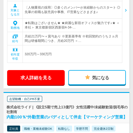
〔人物重視の採用〕◎多くのメンバーが未経験からのスタート ◎
対象と
先輩の前職も販売員や事務、IT営業などさまざま♪
なる方
★転勤はございません★ ★綺麗な新宿オフィスが魅力です♪★ ＜
本社＞ 東京都新宿区西新宿4-34-…
勤務地
月給21万円〜＋賞与あり ※更新基準有 ※初回契約のうち２ヵ月
間は研修期間につき、月給20万円 ＜…
給与
320万円～330万円
初年度
年収
求人詳細を見る
気になる
志望動機・自己PR不要
株式会社ライド | 《設立5期で売上13億円》女性活躍中/未経験歓迎/脱毛等の
社割有
内勤100％*外勤営業のバディとして伴走【マーケティング営業】
正社員
職種・業種未経験OK
転勤なし
学歴不問
完全週休2日制