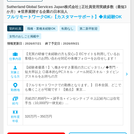
Sutherland Global Services Japan株式会社 | 正社員登用実績多数（最短3
か月）★世界展開する企業の日本法人
フルリモートワークOK♪【カスタマーサポート】◆未経験OK
契約社員
職種・業種未経験OK
転勤なし
第二新卒歓迎
女性のおしごと掲載中
情報更新日：2026/07/21
終了予定日：2026/09/21
【充実の研修で未経験の方も安心♪】ECサイトを利用しているお
客様からのお問い合わせ対応や各種フォローをお任せします！
仕事内容
【経験者優遇！】＼働きやすさ重視の方にピッタリ♪／◆専門・
短大卒以上 ◎基本的なPCスキル・メール対応スキル・タイピン
対象と
グスキルをお持ちの方
なる方
【フルリモートワークでの勤務となります。】 日本全国、どこで
も働くことが可能です！ 【拠点】 東京…
勤務地
月給257,858円〜＋諸手当＋インセンティブ ※上記給与には住宅
手当（10,000円/一律支給）…
給与
320万円～350万円
初年度
年収