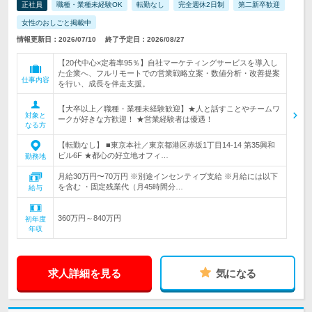
正社員
職種・業種未経験OK
転勤なし
完全週休2日制
第二新卒歓迎
女性のおしごと掲載中
情報更新日：2026/07/10
終了予定日：2026/08/27
【20代中心×定着率95％】自社マーケティングサービスを導入し
た企業へ、フルリモートでの営業戦略立案・数値分析・改善提案
仕事内容
を行い、成長を伴走支援。
【大卒以上／職種・業種未経験歓迎】★人と話すことやチームワ
対象と
ークが好きな方歓迎！ ★営業経験者は優遇！
なる方
【転勤なし】 ■東京本社／東京都港区赤坂1丁目14-14 第35興和
ビル6F ★都心の好立地オフィ…
勤務地
月給30万円〜70万円 ※別途インセンティブ支給 ※月給には以下
を含む ・固定残業代（月45時間分…
給与
360万円～840万円
初年度
年収
求人詳細を見る
気になる