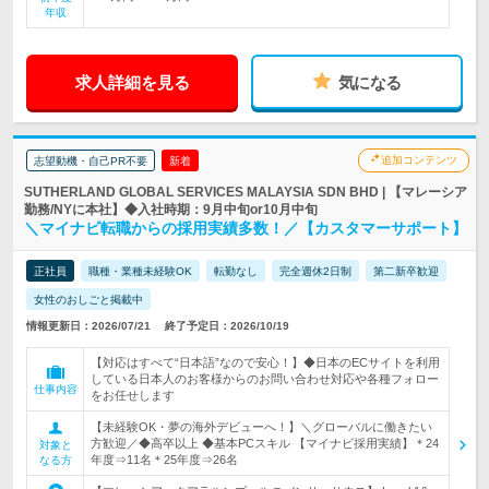
年収
求人詳細を見る
気になる
追加コンテンツ
志望動機・自己PR不要
新着
SUTHERLAND GLOBAL SERVICES MALAYSIA SDN BHD | 【マレーシア
勤務/NYに本社】◆入社時期：9月中旬or10月中旬
＼マイナビ転職からの採用実績多数！／【カスタマーサポート】
正社員
職種・業種未経験OK
転勤なし
完全週休2日制
第二新卒歓迎
女性のおしごと掲載中
情報更新日：2026/07/21
終了予定日：2026/10/19
【対応はすべて“日本語”なので安心！】◆日本のECサイトを利用
している日本人のお客様からのお問い合わせ対応や各種フォロー
仕事内容
をお任せします
【未経験OK・夢の海外デビューへ！】＼グローバルに働きたい
方歓迎／◆高卒以上 ◆基本PCスキル 【マイナビ採用実績】＊24
対象と
年度⇒11名＊25年度⇒26名
なる方