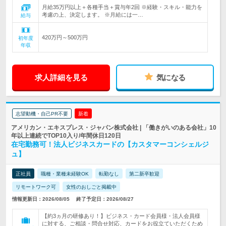
月給35万円以上＋各種手当＋賞与年2回 ※経験・スキル・能力を
考慮の上、決定します。 ※月給には一…
給与
420万円～500万円
初年度
年収
求人詳細を見る
気になる
志望動機・自己PR不要
新着
アメリカン・エキスプレス・ジャパン株式会社 | 「働きがいのある会社」10
年以上連続でTOP10入り/年間休日120日
在宅勤務可！法人ビジネスカードの【カスタマーコンシェルジ
ュ】
正社員
職種・業種未経験OK
転勤なし
第二新卒歓迎
リモートワーク可
女性のおしごと掲載中
情報更新日：2026/08/05
終了予定日：2026/08/27
【約3ヵ月の研修あり！】ビジネス・カード会員様・法人会員様
に対する、ご相談・問合せ対応、カードをお役立ていただくため