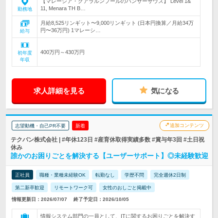
【マレーシア・クアラルンプールのバンサーサウス】 Level 1&
11, Menara TH B…
勤務地
月給8,525リンギット〜9,000リンギット (日本円換算／月給34万
円〜36万円) 1マレーシ…
給与
400万円～430万円
初年度
年収
求人詳細を見る
気になる
追加コンテンツ
志望動機・自己PR不要
新着
テクバン株式会社 | #年休123日 #産育休取得実績多数 #賞与年3回 #土日祝
休み
誰かのお困りごとを解決する【ユーザーサポート】◎未経験歓迎
正社員
職種・業種未経験OK
転勤なし
学歴不問
完全週休2日制
第二新卒歓迎
リモートワーク可
女性のおしごと掲載中
情報更新日：2026/07/07
終了予定日：2026/10/05
情報システム部門の一員として、ITに関するお困りごとを解決す