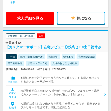
年収
求人詳細を見る
気になる
志望動機・自己PR不要
新着
合同会社YAT
【カスタマーサポート】在宅デビュー◎残業ゼロ×土日祝休み
正社員
職種・業種未経験OK
転勤なし
学歴不問
完全週休2日制
第二新卒歓迎
リモートワーク可
女性のおしごと掲載中
情報更新日：2026/08/04
終了予定日：2026/10/05
お問い合わせ対応やデータ入力などを通して、お客様と会社を支
えるカスタマーサポート職。
仕事内容
未経験歓迎◎基本的なPC操作ができればOK！フルリモート環境
対象と
でカスタマーサポートのスキルを身につけられます。
なる方
＼場所に縛られない働き方を実現／ 全国どこからでも勤務できる
フルリモート環境です。 出社の必要はな…
勤務地