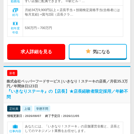
すい店舗に配属できます。 ※駅ビル・…
勤務地
月給34万9,900円以上＋店長手当＋技能検定資格手当(合格者には
毎月支給) +賞与2回（店長クラ…
給与
530万円～700万円
初年度
年収
求人詳細を見る
気になる
新着
株式会社ペッパーフードサービス | いきなり！ステーキの店長／月収35.3万
円／年間休日123日
『いきなりステーキ』の【店長】★店長経験者限定採用／年齢不
問
正社員
上場
学歴不問
情報更新日：2026/08/07
終了予定日：2026/11/05
あなたには、「いきなり！ステーキ」の店舗運営全般と、店長と
してのマネジメント業務をお任せします。
仕事内容