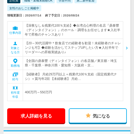
正社員
職種・業種未経験OK
学歴不問
第二新卒歓迎
女性のおしごと掲載中
情報更新日：2026/07/14
終了予定日：2026/08/24
【深夜なし＆残業代100％支給】◆台湾点心料理の名店『鼎泰豐
（ディンタイフォン）』のホール・調理をお任せします★入社半
仕事内容
年で昇格のチャンスあり！
【20～30代活躍中＊飲食店での経験者を歓迎！未経験者のチャレ
ンジも可】◆経験を活かしてステップUPしたい方★入社半年で
対象と
リーダーへの昇格実績あり♪
なる方
【全国の鼎泰豐（ディンタイフォン）の各店舗／東京都・埼玉
県・千葉県・神奈川県・愛知県・大阪府・京…
勤務地
【経験者】 月給29万円以上＋残業代100％支給（固定残業代ナ
シ）＋賞与年2回 【未経験者】 月給…
給与
400万円～550万円
初年度
年収
求人詳細を見る
気になる