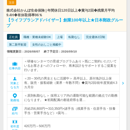
注目
株式会社かんぽ生命保険 | 年間休日120日以上◆賞与2回◆残業月平均
9.4H◆有休取得率96％
【ライフプランアドバイザー】創業100年以上★日本郵政グルー
プ
正社員
職種・業種未経験OK
上場
転勤なし
完全週休2日制
第二新卒歓迎
女性のおしごと掲載中
情報更新日：2026/08/07
終了予定日：2026/09/10
＜研修センターでの育成プログラムあり＞既にご契約いただいて
いるお客さまへのフォローや、将来設計をサポートするご提案を
仕事内容
行います。
＜20～30代の男女ともに活躍中＞ 高卒以上。原付免許以上保
有。販売・接客経験（業界・年数不問）◆賞与2回/前年度実績4.3
対象と
カ月分
なる方
＜原則転勤なし＞ 採用エリア内の通勤可能な範囲の拠点での勤務
になります。 ★初期配属の都道府県を選…
勤務地
月給256,800円〜310,350円+諸手当（残業手当・住居手当・扶養
手当・営業手当など）+賞与…
給与
420万円～500万円
初年度