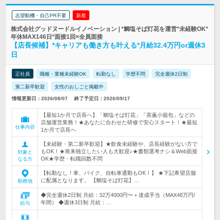
志望動機・自己PR不要
新着
株式会社グッドヌードルイノベーション | *鯛塩そば灯花を運営*未経験OK*
年休MAX146日*面接1回×全員面接
【店長候補】*キャリアも働き方も叶える*月給32.4万円or週休3
日
正社員
職種・業種未経験OK
転勤なし
学歴不問
完全週休2日制
第二新卒歓迎
女性のおしごと掲載中
情報更新日：2026/08/07
終了予定日：2026/09/17
【最短1か月で店長へ】「鯛塩そば灯花」「茶薫小籠包」などの
店舗運営業務！★あなたに合わせた研修で安心スタート！★最短
仕事内容
1か月で店長へ
【未経験・第二新卒歓迎】★飲食未経験や、店長経験がない方で
もOK！★将来独立したい人も大歓迎♪★書類選考ナシ＆Web面接
対象と
OK★学歴・転職回数不問
なる方
【転勤なし！車、バイク、自転車通勤もOK！】 ★下記希望店舗
に配属となります。 【鯛塩そば灯花】…
勤務地
◆完全週休2日制 月給：32万4000円〜＋達成手当（MAX48万円/
年間） ◆週休3日制 月給：…
給与