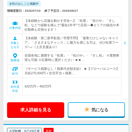
女性のおしごと掲載中
情報更新日：2026/07/10
終了予定日：2026/08/27
【未経験から店舗を動かす存在へ】「松屋」「松のや」「すし
松」などで経験を積んで"最短1年半"で店長へ◆エリアの統括や本
仕事内容
社勤務も目指せます！
【未経験・第二新卒歓迎／学歴不問】「接客だけじゃないキャリ
ア」「さまざまなチャンス」に魅力を感じる方は、ぜひ松屋フー
対象と
ズへ♪《上京支援あり》
なる方
全国各地に展開する『松屋』・『松のや』・『すし松』 ※業態希
望も可能 ※応募時に選択ください ★★…
勤務地
《サービス残業なし！残業代全額支給》 ★【グローバルコース】
月給270,000円＋住宅手当＋残業…
給与
420万円～450万円
初年度
年収
求人詳細を見る
気になる
志望動機・自己PR不要
新着