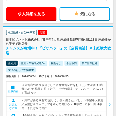
求人詳細を見る
気になる
志望動機・自己PR不要
新着
日本ピザハット株式会社 | 賞与年4カ月/未経験歓迎/年間休日118日/未経験か
ら半年で副店長
チャンスが急増中！『ピザハット』の【店長候補】※未経験大歓
迎
正社員
職種・業種未経験OK
転勤なし
学歴不問
第二新卒歓迎
女性のおしごと掲載中
情報更新日：2026/08/04
終了予定日：2026/10/05
＜直営店の店長候補として店舗運営全般をお任せ／管理者は1店
舗に3~7名配置＞ 注文対応、ピザの調理、デリバリー、アルバイ
仕事内容
ト育成 など
＜興味がある飲食で“楽しく、長く働きたい”という希望を大歓迎
／店舗は全国＝エリアを選んで働ける＞ ◆学歴・経験不問 ◆普
対象と
免、または原付免許
なる方
【全国各地にある『ピザハット』直営店舗勤務】 ◎ナショナルコ