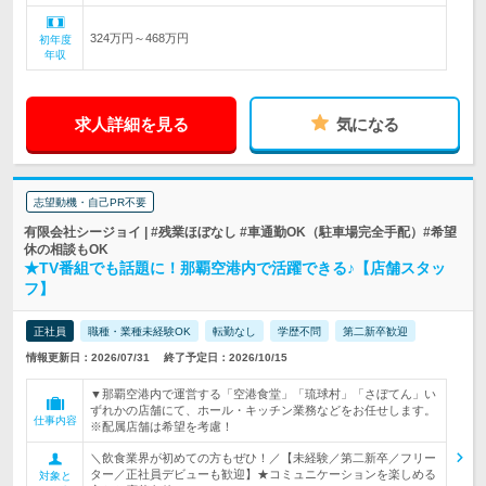
324万円～468万円
初年度
年収
求人詳細を見る
気になる
志望動機・自己PR不要
有限会社シージョイ | #残業ほぼなし #車通勤OK（駐車場完全手配）#希望
休の相談もOK
★TV番組でも話題に！那覇空港内で活躍できる♪【店舗スタッ
フ】
正社員
職種・業種未経験OK
転勤なし
学歴不問
第二新卒歓迎
情報更新日：2026/07/31
終了予定日：2026/10/15
▼那覇空港内で運営する「空港食堂」「琉球村」「さぼてん」い
ずれかの店舗にて、ホール・キッチン業務などをお任せします。
仕事内容
※配属店舗は希望を考慮！
＼飲食業界が初めての方もぜひ！／【未経験／第二新卒／フリー
ター／正社員デビューも歓迎】★コミュニケーションを楽しめる
対象と