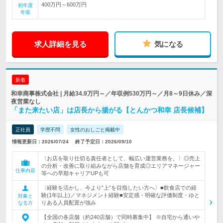
400万円～600万円
初年度
年収
求人詳細を見る
気になる
新着
和幸商事株式会社 | 月給34.9万円～／年収例530万円～／月8～9日休み／深
夜営業なし
「また来たい店」は店長から揚がる【とんかつ和幸 店長候補】
正社員
学歴不問
女性のおしごと掲載中
情報更新日：2026/07/24
終了予定日：2026/09/10
〈お店を取り仕切る責任者として、幅広い運営業務を。〉◎売上
の分析・改善に取り組みながら店舗を育成◎エリアマネージャー
仕事内容
等への早期キャリアUPも可
〈経験を活かし、今より”上”を目指したい方へ〉■飲食店での経
験(1年以上)／マネジメント経験■安定感・明確な評価制度・ゆと
対象と
りある人員配置が強み
なる方
【全国の各店舗（約240店舗）で同時募集中】 ※自宅から通いや