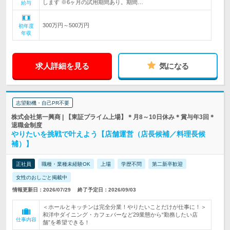
します ※6ヶ月の試用期間あり。期間…
給与
300万円～500万円
初年度
年収
求人詳細を見る
気になる
志望動機・自己PR不要
株式会社第一興商 | 【東証プライム上場】＊月8～10日休み＊賞与年3回＊
退職金制度
やりたいを挑戦で叶えよう【店舗運営（店長候補／料理長候
補）】
正社員
職種・業種未経験OK
上場
学歴不問
第二新卒歓迎
女性のおしごと掲載中
情報更新日：2026/07/29
終了予定日：2026/09/03
＜ホールとキッチンは完全分業！やりたいことだけが仕事に！＞
和洋中ダイニング・カフェバーなど29業態から“勤務したい店
仕事内容
舗”を希望できる！