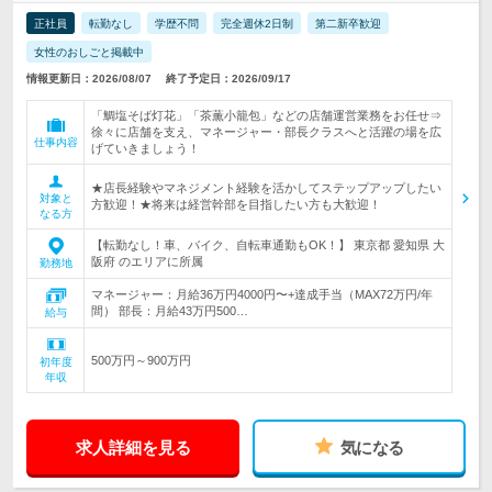
正社員
転勤なし
学歴不問
完全週休2日制
第二新卒歓迎
女性のおしごと掲載中
情報更新日：2026/08/07
終了予定日：2026/09/17
「鯛塩そば灯花」「茶薫小籠包」などの店舗運営業務をお任せ⇒
徐々に店舗を支え、マネージャー・部長クラスへと活躍の場を広
仕事内容
げていきましょう！
★店長経験やマネジメント経験を活かしてステップアップしたい
対象と
方歓迎！★将来は経営幹部を目指したい方も大歓迎！
なる方
【転勤なし！車、バイク、自転車通勤もOK！】 東京都 愛知県 大
阪府 のエリアに所属
勤務地
マネージャー：月給36万円4000円〜+達成手当（MAX72万円/年
間） 部長：月給43万円500…
給与
500万円～900万円
初年度
年収
求人詳細を見る
気になる