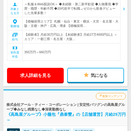
＜私服＆Web面談OK＞ ◆未経験・第二新卒歓迎 ◆人物重視 ◆学
歴・職歴・年齢不問 ◆20代前半で転職→ゼロから飲食デビュー
対象と
した先輩多数！
なる方
【積極採用エリア】 札幌・仙台・東京・横浜・大宮・名古屋・大
阪・京都・神戸・広島・博多 【積極採用…
勤務地
【経験者】月給30万円以上 【未経験者】月給27万4000円以上 ＜
エリア：一都三県・名古屋・大阪…
給与
350万円～660万円
初年度
年収
求人詳細を見る
気になる
追加コンテンツ
株式会社アール・ティー・コーポレーション | 安定性バツグンの高島屋グル
ープ◆みなし残業なし◆深夜勤務なし
《高島屋グループ》小籠包『鼎泰豐』の【店舗運営】月給29万円
～