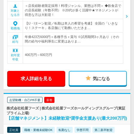
＜店長経験者限定採用！料理ジャンル、業態は不問＞ ◆飲食店で
の店長経験（年数不問） ※20代が多く活躍中★マネジメントが
対象と
得意な方は大歓迎！
なる方
【U・Iターン歓迎／転勤は本人の希望を考慮】 全国の「いきな
り！ステーキ」各店舗にて勤務いただきま…
勤務地
年俸423万6000円＋各種手当＋賞与 ※試用期間3ヶ月あり（その
間の給与や福利厚生に変更はありま…
給与
400万円～600万円
初年度
年収
求人詳細を見る
気になる
志望動機・自己PR不要
新着
株式会社松屋フーズ | 株式会社松屋フーズホールディングスグループ(東証
プライム上場)
【店舗マネジメント】未経験歓迎*奨学金支援あり(最大200万円)
正社員
職種・業種未経験OK
転勤なし
学歴不問
第二新卒歓迎