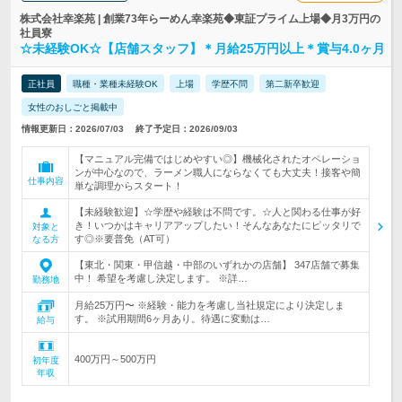
株式会社幸楽苑 | 創業73年らーめん幸楽苑◆東証プライム上場◆月3万円の
社員寮
☆未経験OK☆【店舗スタッフ】＊月給25万円以上＊賞与4.0ヶ月
正社員
職種・業種未経験OK
上場
学歴不問
第二新卒歓迎
女性のおしごと掲載中
情報更新日：2026/07/03
終了予定日：2026/09/03
【マニュアル完備ではじめやすい◎】機械化されたオペレーショ
ンが中心なので、ラーメン職人にならなくても大丈夫！接客や簡
仕事内容
単な調理からスタート！
【未経験歓迎】☆学歴や経験は不問です。☆人と関わる仕事が好
き！いつかはキャリアアップしたい！そんなあなたにピッタリで
対象と
す◎※要普免（AT可）
なる方
【東北・関東・甲信越・中部のいずれかの店舗】 347店舗で募集
中！ 希望を考慮し決定します。 ※詳…
勤務地
月給25万円〜 ※経験・能力を考慮し当社規定により決定しま
す。 ※試用期間6ヶ月あり。待遇に変動は…
給与
400万円～500万円
初年度
年収