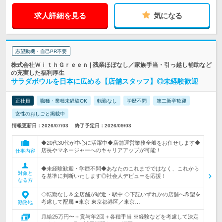
求人詳細を見る
気になる
志望動機・自己PR不要
株式会社ＷｉｔｈＧｒｅｅｎ | 残業ほぼなし／家族手当・引っ越し補助など
の充実した福利厚生
サラダボウルを日本に広める【店舗スタッフ】◎未経験歓迎
正社員
職種・業種未経験OK
転勤なし
学歴不問
第二新卒歓迎
女性のおしごと掲載中
情報更新日：2026/07/03
終了予定日：2026/09/03
◆20代30代が中心に活躍中◆店舗運営業務全般をお任せします◆
店長やマネージャーへのキャリアアップが可能！
仕事内容
◆未経験歓迎・学歴不問◆あなたのこれまでではなく、これから
対象と
を基準に判断いたします◎社会人デビューを応援！
なる方
◇転勤なし＆全店舗が駅近・駅中 ◇下記いずれかの店舗へ希望を
考慮して配属 ■東京 東京都港区／東京…
勤務地
月給25万円〜＋賞与年2回＋各種手当 ※経験などを考慮して決定