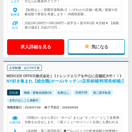
方なら応募条件クリア！
なる方
【転勤なし／那覇空港勤務♪】 いずれかの店舗へ配属／面接や応
募段階で希望を考慮します！ 沖縄県那覇…
勤務地
月給240,000円〜280,000円＋諸手当＋賞与年2回 ▼詳細▼ 【経験
者の場合】月給27万円…
給与
求人詳細を見る
気になる
志望動機・自己PR不要
MERCER OFFICE株式会社 | 《トレンドエリアを中心に店舗拡大中！！》
NY好き集まれ【総合職(ホール/キッチン/店長候補/料理長候補)】
正社員
職種・業種未経験OK
転勤なし
学歴不問
第二新卒歓迎
女性のおしごと掲載中
情報更新日：2026/07/28
終了予定日：2026/09/28
《同期がいるから安心》“ホール” または ”キッチン” として各業務
全般をお任せします。◇新メニューやイベント企画にも携われる
仕事内容
《未経験・第二新卒歓迎》◆アルバイトでの飲食経験や他業種か