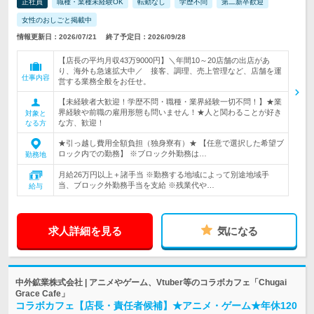
正社員
職種・業種未経験OK
転勤なし
学歴不問
第二新卒歓迎
女性のおしごと掲載中
情報更新日：2026/07/21
終了予定日：2026/09/28
【店長の平均月収43万9000円】＼年間10～20店舗の出店があ
り、海外も急速拡大中／ 接客、調理、売上管理など、店舗を運
仕事内容
営する業務全般をお任せ。
【未経験者大歓迎！学歴不問・職種・業界経験一切不問！】★業
界経験や前職の雇用形態も問いません！★人と関わることが好き
対象と
な方、歓迎！
なる方
★引っ越し費用全額負担（独身寮有）★ 【任意で選択した希望ブ
ロック内での勤務】 ※ブロック外勤務は…
勤務地
月給26万円以上＋諸手当 ※勤務する地域によって別途地域手
当、ブロック外勤務手当を支給 ※残業代や…
給与
求人詳細を見る
気になる
中外鉱業株式会社 | アニメやゲーム、Vtuber等のコラボカフェ「Chugai
Grace Cafe」
コラボカフェ【店長・責任者候補】★アニメ・ゲーム★年休120