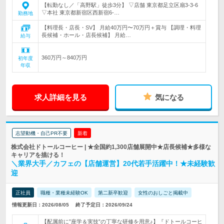
【転勤なし／「高野駅」徒歩3分】 ▽店舗 東京都足立区扇3-3-6
▽本社 東京都新宿区西新宿6-…
勤務地
【料理長・店長・SV】 月給40万円〜70万円＋賞与 【調理・料理
長候補・ホール・店長候補】 月給…
給与
360万円～840万円
初年度
年収
求人詳細を見る
気になる
志望動機・自己PR不要
新着
株式会社ドトールコーヒー | ★全国約1,300店舗展開中★店長候補★多様な
キャリアを描ける！
＼業界大手／カフェの【店舗運営】20代若手活躍中！★未経験歓
迎
正社員
職種・業種未経験OK
第二新卒歓迎
女性のおしごと掲載中
情報更新日：2026/08/05
終了予定日：2026/09/24
【配属前に”座学＆実技”の丁寧な研修を用意♪】『ドトールコーヒ