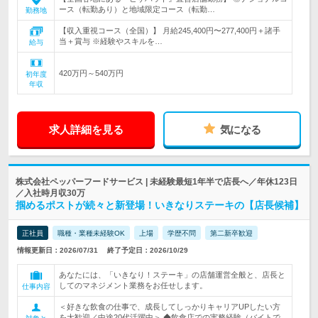
ース（転勤あり）と地域限定コース（転勤…
勤務地
【収入重視コース（全国）】 月給245,400円〜277,400円＋諸手
当＋賞与 ※経験やスキルを…
給与
420万円～540万円
初年度
年収
求人詳細を見る
気になる
株式会社ペッパーフードサービス | 未経験最短1年半で店長へ／年休123日
／入社時月収30万
掴めるポストが続々と新登場！いきなりステーキの【店長候補】
正社員
職種・業種未経験OK
上場
学歴不問
第二新卒歓迎
情報更新日：2026/07/31
終了予定日：2026/10/29
あなたには、「いきなり！ステーキ」の店舗運営全般と、店長と
してのマネジメント業務をお任せします。
仕事内容
＜好きな飲食の仕事で、成長してしっかりキャリアUPしたい方
を大歓迎／中途20代活躍中＞ ◆飲食店での実務経験（バイトで