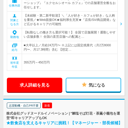
ーショップ』『エクセルシオール カフェ』での店舗運営全般をお
仕事内容
任せします。
【未経験・第二新卒歓迎】＼「人が好き・カフェが好き」な人柄
を重視／★Web面接OK★福利厚生充実★『店長/SV/商品開発』な
対象と
ど広がるキャリアの可能性
なる方
【転勤なしの働き方も選択可能！】 全国で店舗展開！通勤しやす
い店舗多数！ 全国の直営店舗への配属と…
勤務地
■大卒以上／月給24万円〜 ※上記には固定残業代（月2万8000
円〜、月17.3時間）含む 【想定…
給与
355万円～450万円
初年度
年収
求人詳細を見る
気になる
志望動機・自己PR不要
新着
株式会社グッドヌードルイノベーション | *鯛塩そば灯花・茶薫小籠包を運
営*即キャリアアップもOK
★飲食店を支えるキャリアに挑戦！【マネージャー・部長候補】