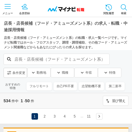
メニュー
会員登録
閲覧履歴
検索
店長・店長候補（フード・アミューズメント系）の求人・転職・中
途採用情報
店長・店長候補（フード・アミューズメント系）の転職・求人一覧ページです。マイ
ナビ転職ではホール・フロアスタッフ、調理・調理補助、その他フード・アミューズ
メント関連職などからもあなたにぴったりの求人を探せます。
店長・店長候補（フード・アミューズメント系）
勤務地
職種
年収
特徴
条件変更
おすすめの
フルリモート
自己PR不要
志望動機不要
第二新卒
特徴
534
1
50
並び替え
件中
-
件
1
2
3
4
5
11
…