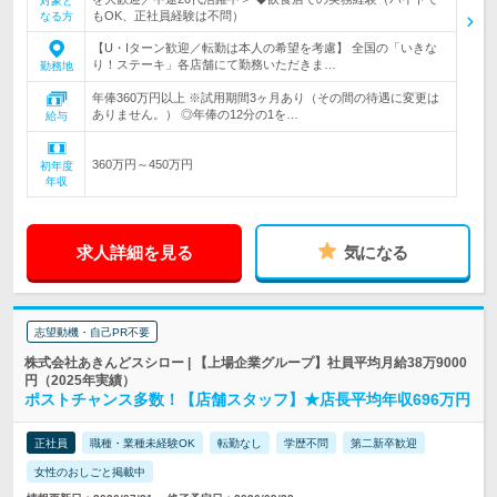
対象と
もOK、正社員経験は不問）
なる方
【U・Iターン歓迎／転勤は本人の希望を考慮】 全国の「いきな
り！ステーキ」各店舗にて勤務いただきま…
勤務地
年俸360万円以上 ※試用期間3ヶ月あり（その間の待遇に変更は
ありません。） ◎年俸の12分の1を…
給与
360万円～450万円
初年度
年収
求人詳細を見る
気になる
志望動機・自己PR不要
株式会社あきんどスシロー | 【上場企業グループ】社員平均月給38万9000
円（2025年実績）
ポストチャンス多数！【店舗スタッフ】★店長平均年収696万円
正社員
職種・業種未経験OK
転勤なし
学歴不問
第二新卒歓迎
女性のおしごと掲載中