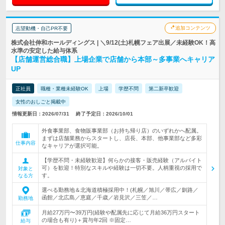
追加コンテンツ
志望動機・自己PR不要
株式会社伸和ホールディングス | ＼9/12(土)札幌フェア出展／未経験OK！高
水準の安定した給与体系
【店舗運営総合職】上場企業で店舗から本部～多事業へキャリア
UP
正社員
職種・業種未経験OK
上場
学歴不問
第二新卒歓迎
女性のおしごと掲載中
情報更新日：2026/07/31
終了予定日：2026/10/01
外食事業部、食物販事業部（お持ち帰り店）のいずれかへ配属。
まずは店舗業務からスタートし、店長、本部、他事業部など多彩
仕事内容
なキャリアが選択可能。
【学歴不問・未経験歓迎】何らかの接客・販売経験（アルバイト
可）を歓迎！特別なスキルや経験は一切不要。人柄重視の採用で
対象と
す。
なる方
選べる勤務地＆北海道積極採用中！(札幌／旭川／帯広／釧路／
函館／北広島／恵庭／千歳／岩見沢／三笠／…
勤務地
月給27万円〜39万円(経験や配属先に応じて月給36万円スタート
の場合も有り)＋賞与年2回 ※固定…
給与