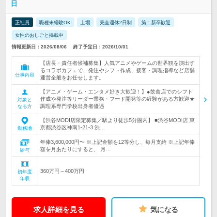
日
正社員
職種未経験OK
上場
完全週休2日制
第二新卒歓迎
女性のおしごと掲載中
情報更新日：2026/08/06
終了予定日：2026/10/01
【店長・責任者候補募集】人気アニメやゲームの世界観を演出す
るコラボカフェで、発注やシフト作成、接客・調理指導など店舗
仕事内容
運営全般をお任せします。
【アニメ・ゲーム・エンタメ好き大歓迎！】●飲食店でのシフト
作成や発注等リーダー業務・フード開発等の経験がある方歓迎★
対象と
調理系専門学校出身者優遇
なる方
【渋谷MODI店限定募集／駅より徒歩5分圏内】 ■渋谷MODI店 東
京都渋谷区神南1-21-3 渋…
勤務地
年俸3,600,000円〜 ※上記金額を12等分し、毎月支給 ※上記年俸
額を月あたりにすると、 月…
給与
360万円～400万円
初年度
年収
求人詳細を見る
気になる