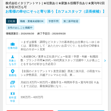
株式会社イタリアントマト | ★社割あり★家族＆役職手当あり★賞与年2回
★月収30万も可
お客様の幸せにそっと寄り添う【カフェスタッフ（店長候補）】
正社員
職種・業種未経験OK
学歴不問
第二新卒歓迎
女性のおしごと掲載中
情報更新日：2026/06/30
終了予定日：2026/09/28
＜まずは接客・調理などスタッフの基本的なお仕事から＞ゆくゆ
くは、運営側として「あたたかいお店づくり」をお任せ◎研修＆
仕事内容
本社のサポート充実
＼未経験OK／業界＆正社員デビュー歓迎！学歴・年齢・転職回
数・ブランク不問★20代～50代男女スタッフ活躍中！人が喜ぶこ
対象と
とをするのが好きな方必見◎
なる方
【全国のイタリアントマト直営店舗】 西友二俣川店、小田急マル
シェ伊勢原店、川越アトレマルヒロ店、東…
勤務地
月給21.8万円〜30万円＋通勤手当＋時間外手当＋賞与年2回 ※あ
くまで上記は、最低保証額になり、…
給与
330万円～420万円
初年度
年収