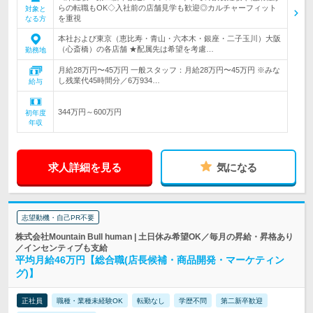
らの転職もOK◇入社前の店舗見学も歓迎◎カルチャーフィット
対象と
を重視
なる方
本社および東京（恵比寿・青山・六本木・銀座・二子玉川）大阪
（心斎橋）の各店舗 ★配属先は希望を考慮…
勤務地
月給28万円〜45万円 一般スタッフ：月給28万円〜45万円 ※みな
し残業代45時間分／6万934…
給与
344万円～600万円
初年度
年収
求人詳細を見る
気になる
志望動機・自己PR不要
株式会社Mountain Bull human | 土日休み希望OK／毎月の昇給・昇格あり
／インセンティブも支給
平均月給46万円【総合職(店長候補・商品開発・マーケティン
グ)】
正社員
職種・業種未経験OK
転勤なし
学歴不問
第二新卒歓迎