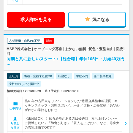
年収
求人詳細を見る
気になる
志望動機・自己PR不要
新着
MSBP株式会社 | オープニング募集│まかない無料│髪色・髪型自由│面接1
回
同期と共に新しいスタート♪【総合職】年休105日・月給40万円
～
正社員
職種・業種未経験OK
転勤なし
学歴不問
第二新卒歓迎
女性のおしごと掲載中
情報更新日：2026/06/29
終了予定日：2026/09/10
築46年の古民家をリノベーションした“葱屋金兵衛◆料理長・キ
ッチンスタッフ・調理見習い／ホール／店長・店長候補／SVのい
仕事内容
ずれかの業務をお任せ
《未経験OK！》飲食経験がある方は優遇◎「立ち上げメンバー
に挑戦したい」「和食が好き」「収入を上げたい」など、等身大
対象と
の志望理由でOKです！
なる方