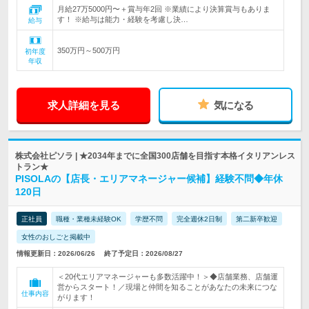
月給27万5000円〜＋賞与年2回 ※業績により決算賞与もありま
す！ ※給与は能力・経験を考慮し決…
給与
350万円～500万円
初年度
年収
求人詳細を見る
気になる
株式会社ピソラ | ★2034年までに全国300店舗を目指す本格イタリアンレス
トラン★
PISOLAの【店長・エリアマネージャー候補】経験不問◆年休
120日
正社員
職種・業種未経験OK
学歴不問
完全週休2日制
第二新卒歓迎
女性のおしごと掲載中
情報更新日：2026/06/26
終了予定日：2026/08/27
＜20代エリアマネージャーも多数活躍中！＞◆店舗業務、店舗運
営からスタート！／現場と仲間を知ることがあなたの未来につな
仕事内容
がります！