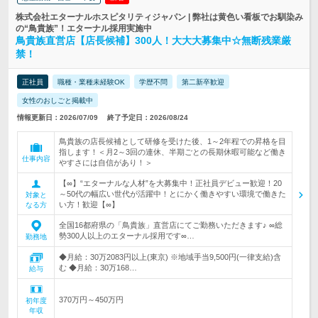
株式会社エターナルホスピタリティジャパン | 弊社は黄色い看板でお馴染み
の“鳥貴族”！エターナル採用実施中
鳥貴族直営店【店長候補】300人！大大大募集中☆無断残業厳
禁！
正社員
職種・業種未経験OK
学歴不問
第二新卒歓迎
女性のおしごと掲載中
情報更新日：2026/07/09
終了予定日：2026/08/24
鳥貴族の店長候補として研修を受けた後、1～2年程での昇格を目
指します！＜月2～3回の連休、半期ごとの長期休暇可能など働き
仕事内容
やすさには自信があり！＞
【∞】“エターナルな人材”を大募集中！正社員デビュー歓迎！20
～50代の幅広い世代が活躍中！とにかく働きやすい環境で働きた
対象と
い方！歓迎【∞】
なる方
全国16都府県の「鳥貴族」直営店にてご勤務いただきます♪ ∞総
勢300人以上のエターナル採用です∞…
勤務地
◆月給：30万2083円以上(東京) ※地域手当9,500円(一律支給)含
む ◆月給：30万168…
給与
370万円～450万円
初年度
年収