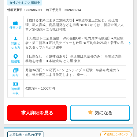
女性のおしごと掲載中
情報更新日：2026/07/31
終了予定日：2026/09/14
【描ける未来はまさに無限大◎】■希望や適正に応じ、売上管
理、新人育成、商品開発などを担当 ★ゆくゆくは、新店企画／人
仕事内容
事／SNS運用にも挑戦可能
【35歳以下は全員面接｜Web面接OK・社内見学も歓迎】■未経験
者・第二新卒 ■正社員デビューも歓迎 ★平均年齢26歳！若手の男
対象と
女スタッフたちが活躍中
なる方
【転勤なし｜引越補助あり】 ※店舗は東京都のみ！ ※希望の勤
務地を考慮！ ■本格焼鳥 とら屋 東京…
勤務地
月給34万円〜68万円+インセンティブ ※経験・年齢を考慮のう
え、当社規定により決定します。 ※一…
給与
420万円～1000万円
初年度
年収
求人詳細を見る
気になる
追加コンテンツ
志望動機・自己PR不要