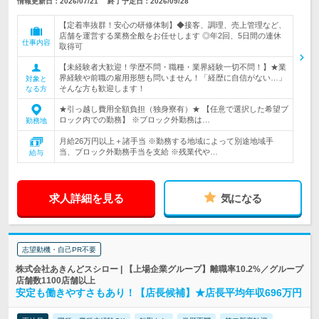
情報更新日：2026/07/21
終了予定日：2026/09/28
【定着率抜群！安心の研修体制】◆接客、調理、売上管理など、
店舗を運営する業務全般をお任せします ◎年2回、5日間の連休
仕事内容
取得可
【未経験者大歓迎！学歴不問・職種・業界経験一切不問！】★業
界経験や前職の雇用形態も問いません！「経歴に自信がない…」
対象と
そんな方も歓迎します！
なる方
★引っ越し費用全額負担（独身寮有）★ 【任意で選択した希望ブ
ロック内での勤務】 ※ブロック外勤務は…
勤務地
月給26万円以上＋諸手当 ※勤務する地域によって別途地域手
当、ブロック外勤務手当を支給 ※残業代や…
給与
求人詳細を見る
気になる
志望動機・自己PR不要
株式会社あきんどスシロー | 【上場企業グループ】離職率10.2%／グループ
店舗数1100店舗以上
安定も働きやすさもあり！【店長候補】★店長平均年収696万円