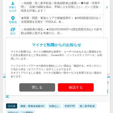
＜未経験・第二新卒歓迎／飲食経験者は優遇♪＞◆年齢・学歴不
問／「店舗で経験を積み、早期に上を目指したい」という意欲・
対象と
熱意を評価します！
なる方
★関東・関西・東海エリアで積極採用中！ ★WEB面接1回のみ！
全国展開を目指す『PISOLA』各…
勤務地
＜未経験者の場合＞ ■月給24万3000円〜(固定残業代含む) ※給与
額は経験と能力を考慮の上、決…
給与
マイナビ転職からのお知らせ
500万円～1000万円
初年度
年収
マイナビ転職では、サイトの継続的な改善や、ユーザーのみなさまに最適化され
た広告を配信すること等を目的に、Cookie等の「インフォマティブデータ」を利
用しています。
求人詳細を見る
気になる
インフォマティブデータの提供を無効にしたい場合は「確認する」ボタンのリン
ク先から停止（オプトアウト）を行うことができます。
※オプトアウトをした場合、マイナビ転職の一部サービスを利用できない場合が
あります。
株式会社ファッズ | 日本最大級の大型チェーン『新時代』を展開 ＃店長まで
最短1ヵ月
閉じる
確認する
◆書類通過率95%【店長候補】*未経験から初年度年収450万円想
定
正社員
職種・業種未経験OK
転勤なし
学歴不問
第二新卒歓迎
女性のおしごと掲載中