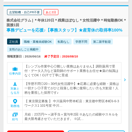
志望動機・自己PR不要
あと2日
株式会社グラム | ＊年休120日＊残業ほぼなし＊女性活躍中＊時短勤務OK＊
面接1回
事務デビューを応援♪【事務スタッフ】★産育休の取得率100%
正社員
職種・業種未経験OK
転勤なし
学歴不問
第二新卒歓迎
女性のおしごと掲載中
情報更新日：2026/06/16
終了予定日：2026/08/10
【シンプル作業中心◎難しい業務はありません】調剤薬局で受
付・データ入力など薬剤師のサポート業務をお任せ★薬の知識は
仕事内容
なくてOK！OJTで丁寧に育成
【学歴不問◎20～30代女性活躍中】★応募に必要な経験・資格は
一切ナシ◎子育てがひと段落し仕事に復帰したい方も大歓迎！人
対象と
柄を重視した採用です♪
なる方
【 東京限定募集 】 中川薬局中野本町店：東京都中野区本町6-6-3
ワークス1 101号室 中川…
勤務地
月給：23万円〜＋諸手当＋賞与年2回 ※あなたの経験やスキルを
最大限考慮させていただきます。 ※試…
給与