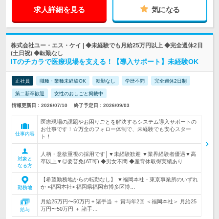
求人詳細を見る
気になる
株式会社ユー・エス・ケイ | ◆未経験でも月給25万円以上 ◆完全週休2日
(土日祝) ◆転勤なし
ITのチカラで医療現場を支える！【導入サポート】未経験OK
正社員
職種・業種未経験OK
転勤なし
学歴不問
完全週休2日制
第二新卒歓迎
女性のおしごと掲載中
情報更新日：2026/07/10
終了予定日：2026/09/03
医療現場の課題やお困りごとを解決するシステム導入サポートの
お仕事です！☆万全のフォロー体制で、未経験でも安心スター
仕事内容
ト！
人柄・意欲重視の採用です│▼未経験歓迎 ▼業界経験者優遇▼高
対象と
卒以上▼◎要普免(AT可) ◆男女不問 ◆産育休取得実績あり
なる方
【希望勤務地からの転勤なし】 ▼福岡本社・東京事業所のいずれ
か <福岡本社> 福岡県福岡市博多区博…
勤務地
月給25万円〜50万円 + 諸手当 ＋ 賞与年2回 ＜福岡本社＞ 月給25
万円〜50万円 ＋ 諸手…
給与