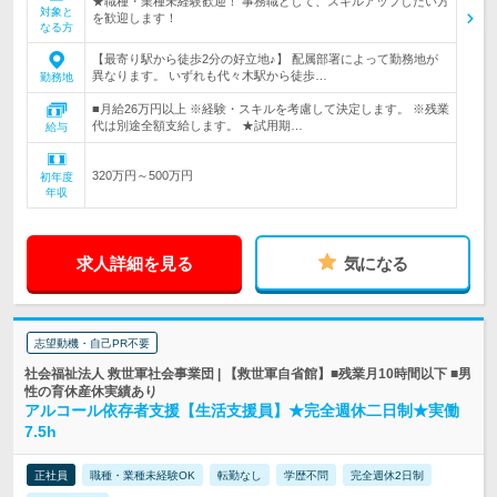
★職種・業種未経験歓迎！ 事務職として、スキルアップしたい方
対象と
を歓迎します！
なる方
【最寄り駅から徒歩2分の好立地♪】 配属部署によって勤務地が
異なります。 いずれも代々木駅から徒歩…
勤務地
■月給26万円以上 ※経験・スキルを考慮して決定します。 ※残業
代は別途全額支給します。 ★試用期…
給与
320万円～500万円
初年度
年収
求人詳細を見る
気になる
志望動機・自己PR不要
社会福祉法人 救世軍社会事業団 | 【救世軍自省館】■残業月10時間以下 ■男
性の育休産休実績あり
アルコール依存者支援【生活支援員】★完全週休二日制★実働
7.5h
正社員
職種・業種未経験OK
転勤なし
学歴不問
完全週休2日制