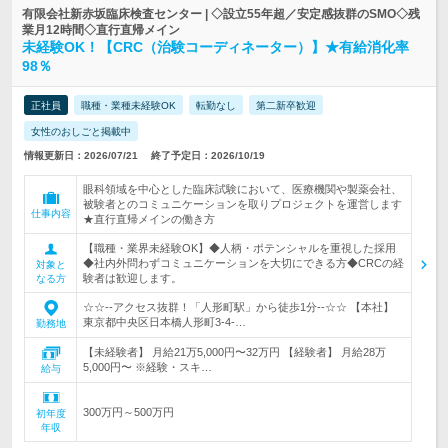
有限会社新赤坂臨床検査センター | ◇設立55年超／安定感抜群のSMO◇残
業月12時間◇直行直帰メイン
未経験OK！【CRC（治験コーディネーター）】★有給消化率
98％
正社員
職種・業種未経験OK
転勤なし
第二新卒歓迎
女性のおしごと掲載中
情報更新日：2026/07/21
終了予定日：2026/10/19
眼科領域を中心とした臨床試験において、医療機関や製薬会社、
被験者とのコミュニケーションを取りプロジェクトを運営します
仕事内容
★直行直帰メインの働き方
【職種・業界未経験OK】◆人柄・ポテンシャルを重視した採用
◆社内外問わずコミュニケーションを大切にできる方◆CRCの経
対象と
験者は歓迎します。
なる方
☆☆--アクセス抜群！「人形町駅」から徒歩1分--☆☆ 【本社】
東京都中央区日本橋人形町3-4-…
勤務地
【未経験者】 月給21万5,000円〜32万円 【経験者】 月給28万
5,000円〜 ※経験・スキ…
給与
300万円～500万円
初年度
年収