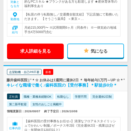
的なPCスキル ★ブランクがある方も歓迎します ★産休育休等の
対象と
福利厚生あり
なる方
【転居の伴う転勤無し／交通費全額支給】 下記店舗にて勤務いた
だきます。 【そうごう薬局】 ＜東京＞…
勤務地
月給215,000円〜 ※試用期間6ヶ月（同条件） ※一律支給の地域
手当4万5000円含む
給与
求人詳細を見る
気になる
志望動機・自己PR不要
新着
藤井歯科医院 | °＊☆ お休みは1週間に週休2日 ＊ 毎年給与1万円～UP ☆＊°
キレイな職場で働く♪歯科医院の【受付事務】＊駅徒歩0分＊
正社員
職種・業種未経験OK
転勤なし
学歴不問
完全週休2日制
第二新卒歓迎
女性のおしごと掲載中
情報更新日：2026/08/07
終了予定日：2026/10/08
【歯科医院の受付事務をお任せ♪】清潔なフロア＆スタイリッシ
ュでかわいい制服／ボーナス年2回《完全週休2日・残業ほぼゼ
仕事内容
ロ・年間休日120日以上》