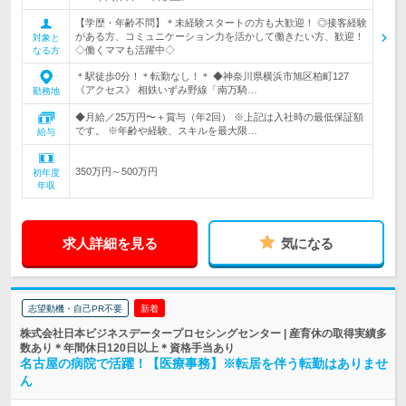
【学歴・年齢不問】＊未経験スタートの方も大歓迎！ ◎接客経験
がある方、コミュニケーション力を活かして働きたい方、歓迎！
対象と
◇働くママも活躍中◇
なる方
＊駅徒歩0分！＊転勤なし！＊ ◆神奈川県横浜市旭区柏町127
《アクセス》 相鉄いずみ野線「南万騎…
勤務地
◆月給／25万円〜＋賞与（年2回） ※上記は入社時の最低保証額
です。 ※年齢や経験、スキルを最大限…
給与
350万円～500万円
初年度
年収
求人詳細を見る
気になる
志望動機・自己PR不要
新着
株式会社日本ビジネスデータープロセシングセンター | 産育休の取得実績多
数あり＊年間休日120日以上＊資格手当あり
名古屋の病院で活躍！【医療事務】※転居を伴う転勤はありませ
ん