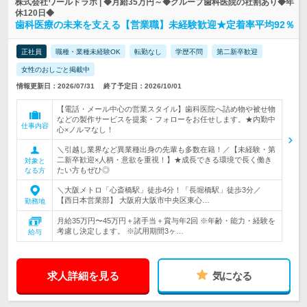
株式会社ワールドラボ | ◆月給35万円～◆グループ歯科医院の社割あり◆年
休120日◆
歯科医療の未来を支える【営業職】未経験歓迎★定着率平均92％
正社員
職種・業種未経験OK
転勤なし
学歴不問
第二新卒歓迎
女性のおしごと掲載中
情報更新日：2026/07/31
終了予定日：2026/10/01
【電話・メール中心の営業スタイル】歯科医院へ詰め物や被せ物
などの製作サービスを提案・フォローをお任せします。★内勤中
仕事内容
心×ノルマなし！
＼引越し業界など異業種出身の先輩も多数在籍！／【未経験・第
二新卒歓迎×人柄・意欲を重視！】★成長できる環境で長く働き
対象と
たい方もぜひ◎
なる方
＼大阪メトロ「心斎橋駅」徒歩4分！「長堀橋駅」徒歩3分／
【西日本営業部】 大阪府大阪市中央区東心…
勤務地
月給35万円〜45万円＋諸手当＋賞与年2回 ※年齢・能力・経験を
考慮し決定します。 ※試用期間3ヶ…
給与
求人詳細を見る
気になる