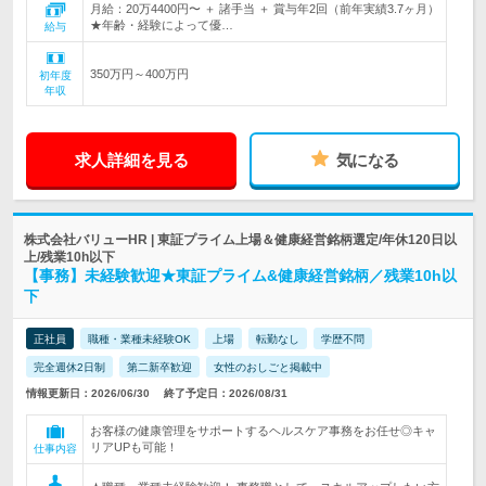
月給：20万4400円〜 ＋ 諸手当 ＋ 賞与年2回（前年実績3.7ヶ月）
★年齢・経験によって優…
給与
350万円～400万円
初年度
年収
求人詳細を見る
気になる
株式会社バリューHR | 東証プライム上場＆健康経営銘柄選定/年休120日以
上/残業10h以下
【事務】未経験歓迎★東証プライム&健康経営銘柄／残業10h以
下
正社員
職種・業種未経験OK
上場
転勤なし
学歴不問
完全週休2日制
第二新卒歓迎
女性のおしごと掲載中
情報更新日：2026/06/30
終了予定日：2026/08/31
お客様の健康管理をサポートするヘルスケア事務をお任せ◎キャ
リアUPも可能！
仕事内容