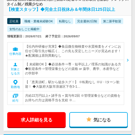
タイム制／残業少なめ
【検査スタッフ】◆完全土日祝休み＆年間休日125日以上
正社員
職種・業種未経験OK
転勤なし
完全週休2日制
第二新卒歓迎
女性のおしごと掲載中
情報更新日：2026/07/21
終了予定日：2026/09/07
【社内外研修が充実】◆食品微生物検査や水質検査をメインにお
任せ◎取引先が幅広く、この先も安定したニーズが見込めます！
仕事内容
★配属後は原則異動なし
【 未経験OK 】◆必須条件⇒専・短卒以上／理系の知識がある方
◆歓迎条件⇒管理栄養士などの資格 or 薬学、農学、水産学など
対象と
の学部卒
なる方
【「恵美須町」駅から徒歩スグ！】 ※転勤なし ※U・Iターン歓
迎！ ◆大阪府大阪市浪速区下寺3-1…
勤務地
月給22万円以上+ 諸手当 + 賞与年2回 ※管理栄養士などの資格を
お持ちの方は資格手当を支給 ※…
給与
求人詳細を見る
気になる