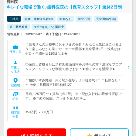
科医院
キレイな職場で働く♪歯科医院の【保育スタッフ】週休2日制
正社員
職種・業種未経験OK
転勤なし
学歴不問
完全週休2日制
第二新卒歓迎
女性のおしごと掲載中
情報更新日：2026/08/07
終了予定日：2026/10/08
＊患者さんの治療中にお子さまの保育＊みんな元気に過ごせるよ
うに楽しみながら学ぶセミナーの開催★完全週休2日・残業ほぼ
仕事内容
ゼロ・年間休日120日以上★
◎保育士資格または幼稚園教諭資格をお持ちの方＊清潔なフロア
対象と
＆スタイリッシュな制服で働けます＊★働くママも活躍中★
なる方
＊相鉄いずみ野線「南万騎が原駅」より徒歩0分＊ ＊転勤なし！
＊ 神奈川県横浜市旭区柏町127
勤務地
月給／25万円〜＋賞与（年2回） ※上記は入社時の最低保証額で
す。 ※年齢や経験、スキルを最大限考…
給与
350万円～500万円
初年度
年収