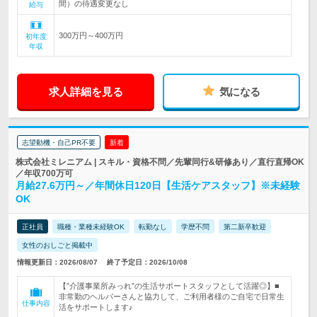
間）の待遇変更なし
給与
300万円～400万円
初年度
年収
求人詳細を見る
気になる
志望動機・自己PR不要
新着
株式会社ミレニアム | スキル・資格不問／先輩同行&研修あり／直行直帰OK
／年収700万可
月給27.6万円～／年間休日120日【生活ケアスタッフ】※未経験
OK
正社員
職種・業種未経験OK
転勤なし
学歴不問
第二新卒歓迎
女性のおしごと掲載中
情報更新日：2026/08/07
終了予定日：2026/10/08
【”介護事業所みっれ”の生活サポートスタッフとして活躍◎】■
非常勤のヘルパーさんと協力して、ご利用者様のご自宅で日常生
仕事内容
活をサポートします♪