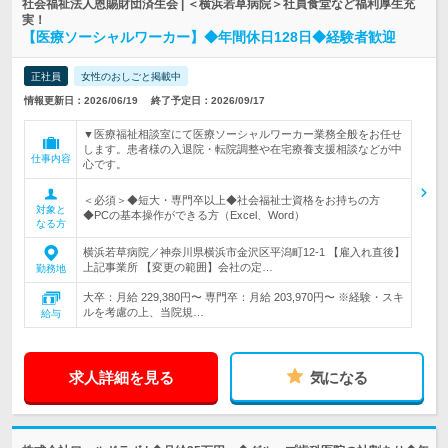
社会福祉法人恩賜財団済生会 | ＜横浜若草病院＞社員食堂など福利厚生充
実！
【医療ソーシャルワーカー】◆年間休日128日◆経験者歓迎
正社員
女性のおしごと掲載中
情報更新日：2026/06/19
終了予定日：2026/09/17
▼医療福祉相談室にて医療ソーシャルワーカー業務全般をお任せ
します。患者様の入退院・転院調整や在宅療養支援相談などが中
仕事内容
心です。
＜必須＞◆短大・専門卒以上◆社会福祉士資格をお持ちの方
対象と
◆PCの基本操作ができる方（Excel、Word）
なる方
横浜若草病院／神奈川県横浜市金沢区平潟町12-1 【雇入れ直後】
上記事業所 【変更の範囲】会社の定…
勤務地
大卒：月給 229,380円〜 専門卒：月給 203,970円〜 ※経験・スキ
ルを考慮の上、当院規…
給与
求人詳細を見る
気になる