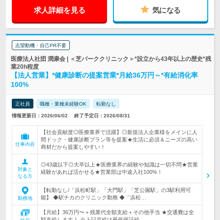
求人詳細を見る
気になる
志望動機・自己PR不要
医療法人社団 潤康会 | ＜芝パーククリニック＞*設立から43年以上の歴史*残
業20h程度
【法人営業】*健康診断の提案営業*月給36万円～*有給消化率
100%
正社員
職種・業種未経験OK
転勤なし
情報更新日：2026/06/02
終了予定日：2026/08/31
【社会貢献度◎医療業界で活躍】◎新規法人企業様をメインに人
間ドック・健康診断プラン等を提案★生活に必須＆ニーズの高い
仕事内容
商材だから提案しやすい！
◎43歳以下◎大卒以上★医療業界の経験や知識は一切不問★営業
対象と
経験があれば活かせる★営業部は中途入社100%！
なる方
【転勤なし/「浜松町駅」「大門駅」「芝公園駅」の3駅利用可
能】 ◆駅チカのクリニック勤務 ◆「浜松…
勤務地
【月給】36万円〜＋残業代全額支給＋その他手当 ★交通費は全
額支給します！ ※上記月給は最低保証給…