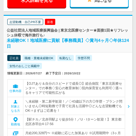
求人詳細を見る
気になる
志望動機・自己PR不要
新着
公益社団法人地域医療振興協会 | 東京北医療センター★面接1回★リフレッ
シュ休暇で海外旅行も♪
未経験OK！地域医療に貢献【事務職員】◇賞与4ヶ月◇年休124
日
正社員
職種・業種未経験OK
転勤なし
学歴不問
女性のおしごと掲載中
情報更新日：2026/07/27
終了予定日：2026/10/22
【OJTあり＆自分のスピードで成長◎】総合病院「東京北医療セ
ンター」での事務◇安心の教育体制◇院内保育室も利用可◇選べ
仕事内容
るキャリアで可能性広がる
＼未経験・第二新卒歓迎！／◇43歳以下の方◎学歴・ブランク問
いません◎時短勤務で子育て社員も活躍中◎どんな志望動機でも
対象と
OK⇒まずはご応募を！
なる方
【駅チカ／北赤羽駅より徒歩5分！／U・Iターン歓迎！】 東京都
北区赤羽台4-17-56
勤務地
月給200,328円〜 ※経験に応じた加算あり ※試用期間中（3ヶ月