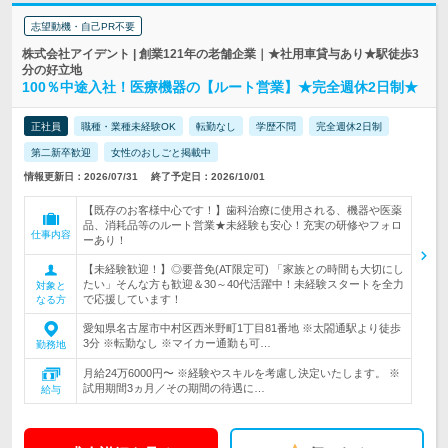
志望動機・自己PR不要
株式会社アイデント | 創業121年の老舗企業｜★社用車貸与あり★駅徒歩3
分の好立地
100％中途入社！医療機器の【ルート営業】★完全週休2日制★
正社員
職種・業種未経験OK
転勤なし
学歴不問
完全週休2日制
第二新卒歓迎
女性のおしごと掲載中
情報更新日：2026/07/31
終了予定日：2026/10/01
【既存のお客様中心です！】歯科治療に使用される、機器や医薬
品、消耗品等のルート営業★未経験も安心！充実の研修やフォロ
仕事内容
ーあり！
【未経験歓迎！】◎要普免(AT限定可) 「家族との時間も大切にし
たい」そんな方も歓迎＆30～40代活躍中！未経験スタートを全力
対象と
で応援しています！
なる方
愛知県名古屋市中村区西米野町1丁目81番地 ※太閤通駅より徒歩
3分 ※転勤なし ※マイカー通勤も可…
勤務地
月給24万6000円〜 ※経験やスキルを考慮し決定いたします。 ※
試用期間3ヵ月／その期間の待遇に…
給与