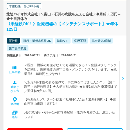
志望動機・自己PR不要
北陸バイオ株式会社 | ＼富山・石川の病院を支える会社／◆月給30万円～
◆土日祝休み
《未経験OK！》医療機器の【メンテナンスサポート】★年休
125日
正社員
職種・業種未経験OK
転勤なし
学歴不問
完全週休2日制
第二新卒歓迎
情報更新日：2026/07/21
終了予定日：2026/09/21
＜医療・機械の知識がなくても活躍できる！＞病院やクリニック
を訪問し、医療機器の保守点検・メンテナンスを行います。★残
仕事内容
業月5～10時間と少なめ！
＼安定&将来性のある業界で、手に職をつけませんか？／【第二
新卒・未経験歓迎】★人柄重視の採用 ★面接1回のみ ※35歳まで
対象と
／要運転免許(AT可)
なる方
【転勤なし／UIターン歓迎／社用車1人1台！通勤利用OK】 ◆富
山県富山市新川原町1-4
勤務地
月給30万円〜+諸手当+賞与 ※経験・能力を考慮の上、決定いた
します
給与