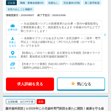
正社員
職種・業種未経験OK
転勤なし
完全週休2日制
第二新卒歓迎
女性のおしごと掲載中
情報更新日：2026/08/07
終了予定日：2026/10/08
＜ 社会貢献度バツグンの医療業界のお仕事 ＞受付や書類処理な
ど事務業務を通じて、病院運営を支えます ※研修やOJTなどで丁
仕事内容
寧にサポートします！
＜ 未経験やブランクがある方もOK！女性活躍中 ＞ ◇高卒・専門
卒以上 ◇社会人経験1年以上 ◇PCでの入力作業（ローマ字入
対象と
力）ができる方
なる方
【転勤なし／UIターン歓迎】 名古屋市立大学病院【外来クラーク
業務】 愛知県名古屋市瑞穂区瑞穂町字…
勤務地
【外来クラーク業務】月給192,100円〜 ※試用期間2ヶ月あり
（期間中は時給1,250円〜）…
給与
求人詳細を見る
気になる
志望動機・自己PR不要
新着
藤井歯科医院 | ☆2026年に小児歯科専門医院を新たに開院！健康を守る歯