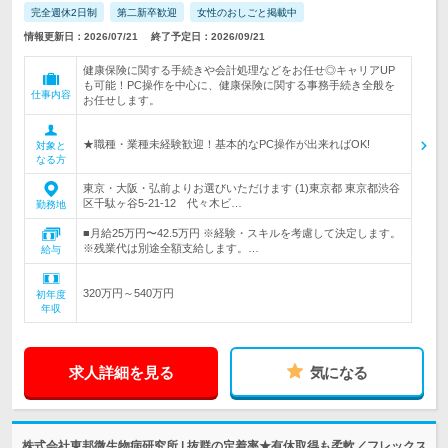
完全週休2日制
第二新卒歓迎
女性のおしごと掲載中
情報更新日：2026/07/21
終了予定日：2026/09/21
健康保険に関する手続きや会計処理などをお任せ◎キャリアUP
も可能！PC操作を中心に、健康保険に関する事務手続き全般を
仕事内容
お任せします。
★職種・業種未経験歓迎！基本的なPC操作が出来ればOK!
対象と
なる方
東京・大阪・弘前よりお選びいただけます (1)東京都 東京都渋谷
区千駄ヶ谷5-21-12 代々木ビ…
勤務地
■月給25万円〜42.5万円 ※経験・スキルを考慮して決定します。
※残業代は別途全額支給します。…
給与
320万円～540万円
初年度
年収
求人詳細を見る
気になる
株式会社東邦微生物病研究所 | 抜群の定着率★有休取得も柔軟／フレックス