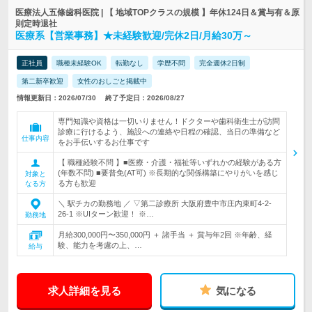
医療法人五條歯科医院 | 【 地域TOPクラスの規模 】年休124日＆賞与有＆原
則定時退社
医療系【営業事務】★未経験歓迎/完休2日/月給30万～
正社員
職種未経験OK
転勤なし
学歴不問
完全週休2日制
第二新卒歓迎
女性のおしごと掲載中
情報更新日：2026/07/30
終了予定日：2026/08/27
専門知識や資格は一切いりません！ドクターや歯科衛生士が訪問
診療に行けるよう、施設への連絡や日程の確認、当日の準備など
仕事内容
をお手伝いするお仕事です
【 職種経験不問 】■医療・介護・福祉等いずれかの経験がある方
(年数不問) ■要普免(AT可) ※長期的な関係構築にやりがいを感じ
対象と
る方も歓迎
なる方
＼ 駅チカの勤務地 ／ ▽第二診療所 大阪府豊中市庄内東町4-2-
26-1 ※UIターン歓迎！ ※…
勤務地
月給300,000円〜350,000円 ＋ 諸手当 ＋ 賞与年2回 ※年齢、経
験、能力を考慮の上、…
給与
求人詳細を見る
気になる