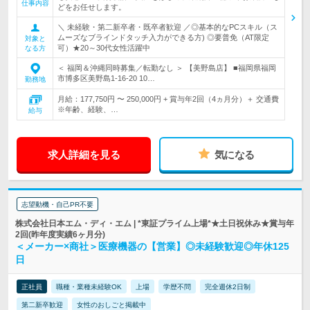
仕事内容
どをお任せします。
＼ 未経験・第二新卒者・既卒者歓迎 ／◎基本的なPCスキル（ス
ムーズなブラインドタッチ入力ができる方) ◎要普免（AT限定
対象と
可）★20～30代女性活躍中
なる方
＜ 福岡＆沖縄同時募集／転勤なし ＞ 【美野島店】 ■福岡県福岡
市博多区美野島1-16-20 10…
勤務地
月給：177,750円 〜 250,000円 + 賞与年2回（4ヵ月分）＋ 交通費
※年齢、経験、…
給与
求人詳細を見る
気になる
志望動機・自己PR不要
株式会社日本エム・ディ・エム | *東証プライム上場*★土日祝休み★賞与年
2回(昨年度実績6ヶ月分)
＜メーカー×商社＞医療機器の【営業】◎未経験歓迎◎年休125
日
正社員
職種・業種未経験OK
上場
学歴不問
完全週休2日制
第二新卒歓迎
女性のおしごと掲載中