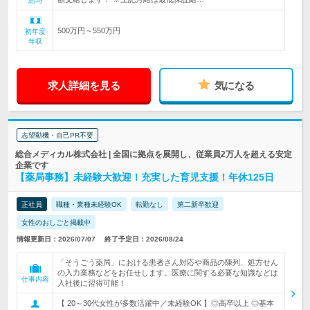
給与
500万円～550万円
初年度
年収
求人詳細を見る
気になる
志望動機・自己PR不要
総合メディカル株式会社 | 全国に拠点を展開し、従業員2万人を超える安定
企業です
【薬局事務】未経験大歓迎！充実した育児支援！年休125日
正社員
職種・業種未経験OK
転勤なし
第二新卒歓迎
女性のおしごと掲載中
情報更新日：2026/07/07
終了予定日：2026/08/24
「そうごう薬局」における患者さん対応や商品の陳列、処方せん
の入力業務などをお任せします。医療に関する必要な知識などは
仕事内容
入社後に習得可能！
【 20～30代女性が多数活躍中／未経験OK 】◎高卒以上 ◎基本