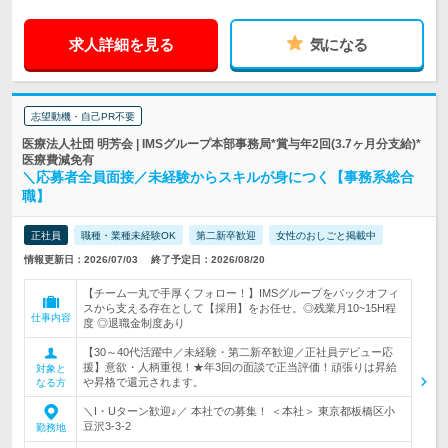
求人詳細を見る
気になる
志望動機・自己PR不要
医療法人社団 明芳会 | IMSグループ本部事務局*賞与年2回(3.7ヶ月分支給)*
医療費減免有
＼応募者全員面接／未経験からスキルが身につく【事務系総合
職】
正社員
職種・業種未経験OK
第二新卒歓迎
女性のおしごと掲載中
情報更新日：2026/07/03
終了予定日：2026/08/20
【チーム一丸で手厚くフォロー！】IMSグループをバックオフィ
スから支える存在として【採用】をお任せ。◎残業月10~15H程
仕事内容
度 ◎退職金制度あり
【30～40代活躍中／未経験・第二新卒歓迎／正社員デビュー応
援】意欲・人柄重視！★年3回の面談で正当評価！頑張りは昇給
対象と
や昇格で還元されます。
なる方
＼I・Uターン歓迎♪／ 本社での募集！ ＜本社＞ 東京都板橋区小
豆沢3-3-2
勤務地