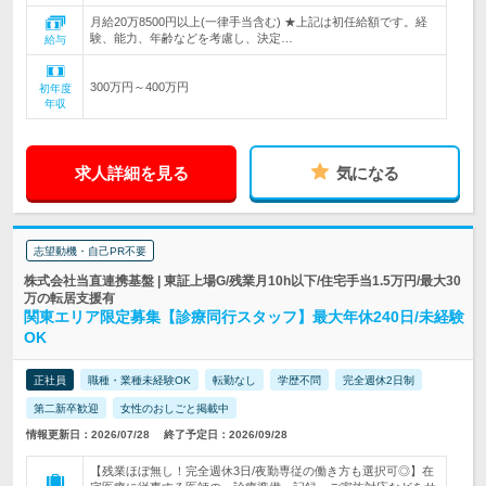
月給20万8500円以上(一律手当含む) ★上記は初任給額です。経
験、能力、年齢などを考慮し、決定…
給与
300万円～400万円
初年度
年収
求人詳細を見る
気になる
志望動機・自己PR不要
株式会社当直連携基盤 | 東証上場G/残業月10h以下/住宅手当1.5万円/最大30
万の転居支援有
関東エリア限定募集【診療同行スタッフ】最大年休240日/未経験
OK
正社員
職種・業種未経験OK
転勤なし
学歴不問
完全週休2日制
第二新卒歓迎
女性のおしごと掲載中
情報更新日：2026/07/28
終了予定日：2026/09/28
【残業ほぼ無し！完全週休3日/夜勤専従の働き方も選択可◎】在