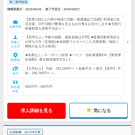
第二新卒歓迎
情報更新日：2026/06/26
終了予定日：2026/08/27
【世界130以上の国や地域で活動！救護施設で活躍】利用者の生
活支援、日中活動で断酒を支えるお仕事をお任せします★充実の
仕事内容
研修制度＆資格手当あり！
【高卒以上／年齢や経験、福祉資格は不問】■普通自動車免許を
お持ちの方（応相談)★未経験でスタートした先輩多数／福祉に
対象と
興味がある方を歓迎♪
なる方
★転勤なし／U・Iターン歓迎 ★バイク・自転車通勤OK 【救世軍
自省館】 東京都清瀬市竹丘1-1…
勤務地
【大卒以上】 月給：253,184円〜 ＋各種手当 ＋賞与 【高卒】 月
給：246,784円〜 ＋…
給与
400万円～600万円
初年度
年収
求人詳細を見る
気になる
志望動機・自己PR不要