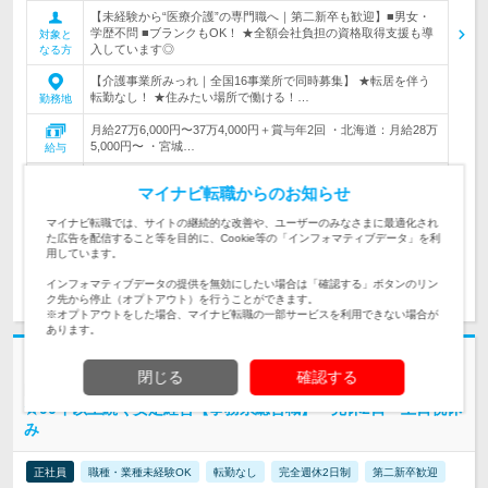
【未経験から“医療介護”の専門職へ｜第二新卒も歓迎】■男女・
学歴不問 ■ブランクもOK！ ★全額会社負担の資格取得支援も導
対象と
入しています◎
なる方
【介護事業所みっれ｜全国16事業所で同時募集】 ★転居を伴う
転勤なし！ ★住みたい場所で働ける！…
勤務地
月給27万6,000円〜37万4,000円＋賞与年2回 ・北海道：月給28万
5,000円〜 ・宮城…
給与
マイナビ転職からのお知らせ
386万円～523万円
初年度
年収
マイナビ転職では、サイトの継続的な改善や、ユーザーのみなさまに最適化され
た広告を配信すること等を目的に、Cookie等の「インフォマティブデータ」を利
用しています。
求人詳細を見る
気になる
インフォマティブデータの提供を無効にしたい場合は「確認する」ボタンのリン
ク先から停止（オプトアウト）を行うことができます。
※オプトアウトをした場合、マイナビ転職の一部サービスを利用できない場合が
あります。
新着
閉じる
確認する
国家公務員共済組合連合会 | 東京共済病院｜＊年休120日以上＊転勤なし
★90年以上続く安定経営【事務系総合職】＊完休2日＊土日祝休
み
正社員
職種・業種未経験OK
転勤なし
完全週休2日制
第二新卒歓迎