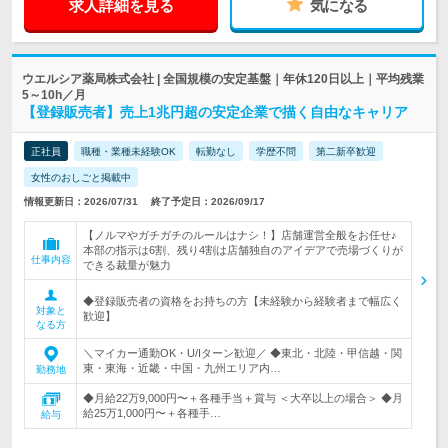
求人詳細を見る
気になる
ウエルシア薬局株式会社 | 全国規模の安定基盤｜年休120日以上｜平均残業
5～10h／月
【登録販売者】売上1兆円超の安定企業で描く自由なキャリア
正社員
職種・業種未経験OK
転勤なし
学歴不問
第二新卒歓迎
女性のおしごと掲載中
情報更新日：2026/07/31
終了予定日：2026/09/17
【ノルマやガチガチのルールはナシ！】店舗運営全般をお任せ♪
本部の指示は6割、残り4割は店舗独自のアイデアで売場づくりが
仕事内容
できる裁量が魅力
◆登録販売者の資格をお持ちの方【未経験から経験者まで幅広く
対象と
歓迎】
なる方
＼マイカー通勤OK・U/Iターン歓迎／ ◆東北・北陸・甲信越・関
東・東海・近畿・中国・九州エリア内…
勤務地
◆月給22万9,000円〜＋各種手当＋賞与 ＜大卒以上の場合＞ ◆月
給25万1,000円〜＋各種手…
給与