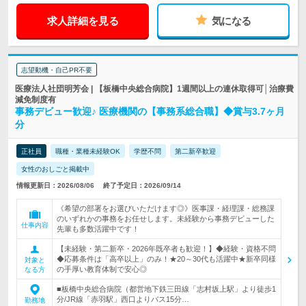
求人詳細を見る
気になる
志望動機・自己PR不要
医療法人社団明芳会 | 【板橋中央総合病院】1週間以上の連休取得可│治療費
減免制度有
事務デビュー歓迎♪ 医療機関の【事務系総合職】◆賞与3.7ヶ月
分
正社員
職種・業種未経験OK
学歴不問
第二新卒歓迎
女性のおしごと掲載中
情報更新日：2026/08/06
終了予定日：2026/09/14
《希望の部署をお選びいただけます◎》医事課・経理課・総務課
のいずれかの事務をお任せします。未経験から事務デビューした
仕事内容
先輩も多数活躍中です！
【未経験・第二新卒・2026年既卒者も歓迎！】◆経験・資格不問
◆応募条件は「高卒以上」のみ！★20～30代も活躍中★新卒同様
対象と
の手厚い教育体制で安心◎
なる方
■板橋中央総合病院（都営地下鉄三田線「志村坂上駅」より徒歩1
分/JR線「赤羽駅」西口よりバス15分…
勤務地