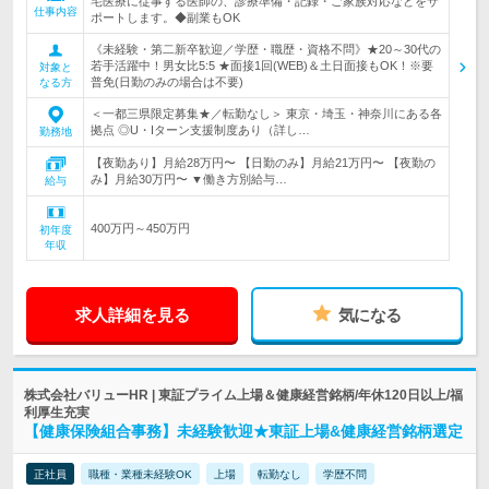
宅医療に従事する医師の、診療準備・記録・ご家族対応などをサ
仕事内容
ポートします。◆副業もOK
《未経験・第二新卒歓迎／学歴・職歴・資格不問》★20～30代の
若手活躍中！男女比5:5 ★面接1回(WEB)＆土日面接もOK！※要
対象と
普免(日勤のみの場合は不要)
なる方
＜一都三県限定募集★／転勤なし＞ 東京・埼玉・神奈川にある各
拠点 ◎U・Iターン支援制度あり（詳し…
勤務地
【夜勤あり】月給28万円〜 【日勤のみ】月給21万円〜 【夜勤の
み】月給30万円〜 ▼働き方別給与…
給与
400万円～450万円
初年度
年収
求人詳細を見る
気になる
株式会社バリューHR | 東証プライム上場＆健康経営銘柄/年休120日以上/福
利厚生充実
【健康保険組合事務】未経験歓迎★東証上場&健康経営銘柄選定
正社員
職種・業種未経験OK
上場
転勤なし
学歴不問