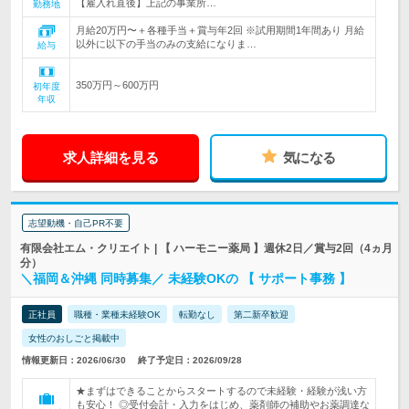
【雇入れ直後】上記の事業所…
勤務地
月給20万円〜＋各種手当＋賞与年2回 ※試用期間1年間あり 月給
以外に以下の手当のみの支給になりま…
給与
350万円～600万円
初年度
年収
求人詳細を見る
気になる
志望動機・自己PR不要
有限会社エム・クリエイト | 【 ハーモニー薬局 】週休2日／賞与2回（4ヵ月
分）
＼福岡＆沖縄 同時募集／ 未経験OKの 【 サポート事務 】
正社員
職種・業種未経験OK
転勤なし
第二新卒歓迎
女性のおしごと掲載中
情報更新日：2026/06/30
終了予定日：2026/09/28
★まずはできることからスタートするので未経験・経験が浅い方
も安心！ ◎受付会計・入力をはじめ、薬剤師の補助やお薬調達な