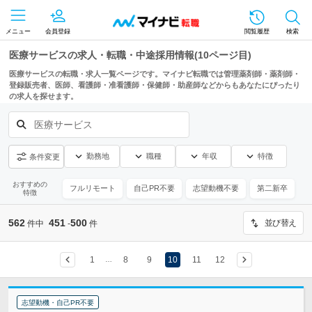
メニュー
会員登録
閲覧履歴
検索
医療サービスの求人・転職・中途採用情報(10ページ目)
医療サービスの転職・求人一覧ページです。マイナビ転職では管理薬剤師・薬剤師・
登録販売者、医師、看護師・准看護師・保健師・助産師などからもあなたにぴったり
の求人を探せます。
医療サービス
勤務地
職種
年収
特徴
条件変更
おすすめの
フルリモート
自己PR不要
志望動機不要
第二新卒
特徴
562
451
500
並び替え
件中
-
件
1
8
9
10
11
12
…
志望動機・自己PR不要