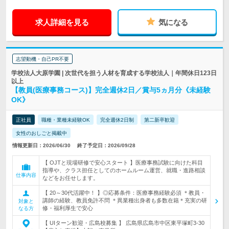
求人詳細を見る
気になる
志望動機・自己PR不要
学校法人大原学園 | 次世代を担う人材を育成する学校法人｜年間休日123日
以上
【教員(医療事務コース)】完全週休2日／賞与5ヵ月分《未経験
OK》
正社員
職種・業種未経験OK
完全週休2日制
第二新卒歓迎
女性のおしごと掲載中
情報更新日：2026/06/30
終了予定日：2026/09/28
【 OJTと現場研修で安心スタート 】医療事務試験に向けた科目
指導や、クラス担任としてのホームルーム運営、就職・進路相談
仕事内容
などをお任せします。
【 20～30代活躍中！ 】◎応募条件：医療事務経験必須 ＊教員・
講師の経験、教員免許不問 ＊異業種出身者も多数在籍＊充実の研
対象と
修・福利厚生で安心
なる方
【 UIターン歓迎・広島校募集 】 広島県広島市中区東平塚町3-30