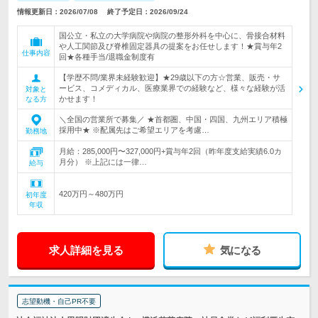
情報更新日：2026/07/08
終了予定日：2026/09/24
国公立・私立の大学病院や病院の整形外科を中心に、骨接合材料
や人工関節及び脊椎固定器具の提案をお任せします！★賞与年2
仕事内容
回★各種手当/退職金制度有
【学歴不問/業界未経験歓迎】★29歳以下の方☆営業、販売・サ
ービス、コメディカル、医療業界での経験など、様々な経験が活
対象と
かせます！
なる方
＼全国の営業所で募集／ ★首都圏、中国・四国、九州エリア積極
採用中★ ※配属先はご希望エリアを考慮…
勤務地
月給：285,000円〜327,000円+賞与年2回（昨年度支給実績6.0カ
月分） ※上記には一律…
給与
420万円～480万円
初年度
年収
求人詳細を見る
気になる
志望動機・自己PR不要