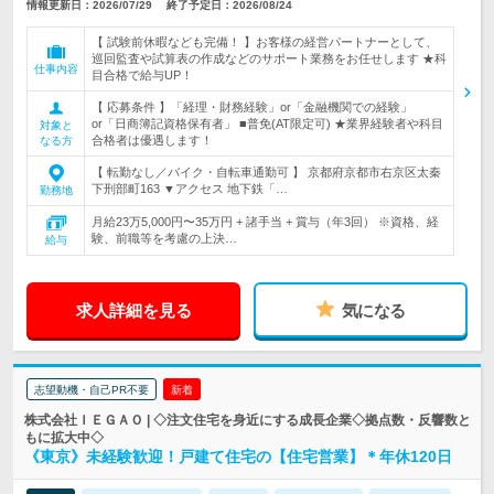
情報更新日：2026/07/29
終了予定日：2026/08/24
【 試験前休暇なども完備！ 】お客様の経営パートナーとして、
巡回監査や試算表の作成などのサポート業務をお任せします ★科
仕事内容
目合格で給与UP！
【 応募条件 】「経理・財務経験」or「金融機関での経験」
or「日商簿記資格保有者」 ■普免(AT限定可) ★業界経験者や科目
対象と
合格者は優遇します！
なる方
【 転勤なし／バイク・自転車通勤可 】 京都府京都市右京区太秦
下刑部町163 ▼アクセス 地下鉄「…
勤務地
月給23万5,000円〜35万円 + 諸手当 + 賞与（年3回） ※資格、経
験、前職等を考慮の上決…
給与
求人詳細を見る
気になる
志望動機・自己PR不要
新着
株式会社ＩＥＧＡＯ | ◇注文住宅を身近にする成長企業◇拠点数・反響数と
もに拡大中◇
《東京》未経験歓迎！戸建て住宅の【住宅営業】＊年休120日