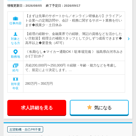
情報更新日：2026/08/05
終了予定日：2026/09/17
【まずは先輩のサポートから／オンライン研修あり】クライアン
ト企業への定期訪問や、会計・税務に関するサポート業務を行い
仕事内容
ます◆残業少・土日休み
【経理の経験や、金融業界での経験、簿記の資格などを活かした
い方歓迎】税理士の補助スタッフとして少しずつ成長できます◆
対象と
高卒以上◆要普免（AT可）
なる方
《 転勤なし★マイカー通勤OK！駐車場完備 》 福島県白河市みさ
か1丁目18‐7
勤務地
月給200,000円〜250,000円 ※経験・年齢・能力などを考慮し
て、規定により決定します。…
給与
280万円～350万円
初年度
年収
求人詳細を見る
気になる
志望動機・自己PR不要