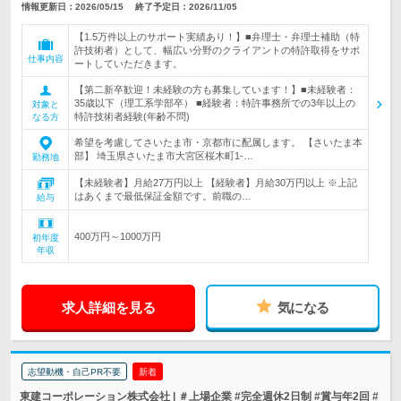
情報更新日：2026/05/15
終了予定日：2026/11/05
【1.5万件以上のサポート実績あり！】■弁理士・弁理士補助（特
許技術者）として、幅広い分野のクライアントの特許取得をサポ
仕事内容
ートしていただきます。
【第二新卒歓迎！未経験の方も募集しています！】■未経験者：
35歳以下（理工系学部卒） ■経験者：特許事務所での3年以上の
対象と
特許技術者経験(年齢不問)
なる方
希望を考慮してさいたま市・京都市に配属します。 【さいたま本
部】 埼玉県さいたま市大宮区桜木町1-…
勤務地
【未経験者】月給27万円以上 【経験者】月給30万円以上 ※上記
はあくまで最低保証金額です。前職の…
給与
400万円～1000万円
初年度
年収
求人詳細を見る
気になる
志望動機・自己PR不要
新着
東建コーポレーション株式会社 | ＃上場企業 #完全週休2日制 #賞与年2回 #