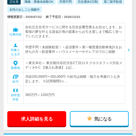
正社員
職種・業種未経験OK
学歴不問
完全週休2日制
第二新卒歓迎
女性のおしごと掲載中
情報更新日：2026/07/22
終了予定日：2026/12/31
自社注文住宅サービスに関する完全反響営業をお任せします。お
客様の夢を叶える資金計画の提案からお引き渡しまで幅広く担っ
仕事内容
ていただきます。
学歴不問！未経験歓迎！＜必須要件＞第一種普通自動車免許をお
対象と
持ちの方＜歓迎要件＞ハウスメーカーやテレアポでのご経験
なる方
＜東京本社＞ 東京都渋谷区渋谷2丁目11-5 クロスオフィス渋谷メ
ディオ6-C 【雇入れ直後】上記…
勤務地
月給250,000円〜350,000円 ※給与は経験・能力を考慮のうえ決
定します。 ※試用期間3ヶ…
給与
300万円～1200万円
初年度
年収
求人詳細を見る
気になる