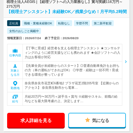
税理士法人AEGIS | 【経理ソフトへの入力業務なし】賞与実績116万円～
275万円
【税理士アシスタント】未経験OK／残業少なめ！月平均5.2時間
正社員
職種・業種未経験OK
転勤なし
学歴不問
第二新卒歓迎
女性のおしごと掲載中
情報更新日：2026/07/24
終了予定日：2026/08/20
【丁寧に育成】経営者を支える税理士アシスタント ★コンサルテ
ィングのように経営支援などにも携われます ★会計ソフトへの入
仕事内容
力はお客様が対応
【先輩全員が未経験からのスタート】◎普通自動車免許をお持ち
の方（車の運転ができればOK） ◎学歴・経験は一切不問！育成
対象と
できる環境が整っています
なる方
奈良県奈良市花芝町6番地2 プラザ花芝2階205号室 【近隣からの
アクセス】 奈良県生駒市から電車…
勤務地
月給20万円〜30万円＋諸手当＋賞与 ※経験やスキル、前職の給
与などを最大限考慮の上、決定します…
給与
求人詳細を見る
気になる