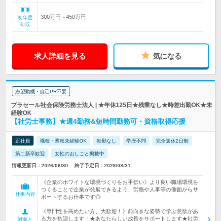
300万円～450万円
初年度
年収
求人詳細を見る
気になる
志望動機・自己PR不要
プラセール社会保険労務士法人 | ★年休125日★残業なし★時差出勤OK★未
経験OK
【社労士事務】★週4勤務&短時間勤務可・資格取得応援
正社員
職種・業種未経験OK
転勤なし
学歴不問
完全週休2日制
第二新卒歓迎
女性のおしごと掲載中
情報更新日：2026/06/30
終了予定日：2026/08/31
《企業のホワイトな環境づくりをお手伝い》より良い職場環境を
つくることで企業が発展できるよう、労務や人事等の側面からサ
仕事内容
ポートするお仕事です◎
《専門性を高めたい方、大歓迎！》前向きな姿勢で学ぶ意欲があ
る方を歓迎します！★あなたらしい成長をサポートします★社労
対象と