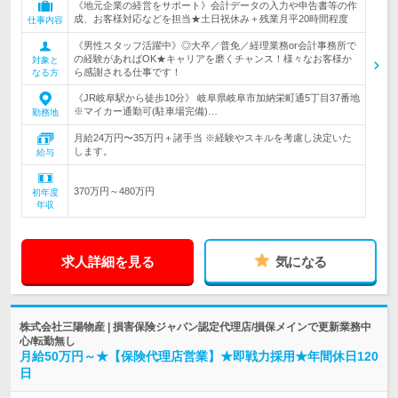
《地元企業の経営をサポート》会計データの入力や申告書等の作
成、お客様対応などを担当★土日祝休み＋残業月平20時間程度
仕事内容
《男性スタッフ活躍中》◎大卒／普免／経理業務or会計事務所で
の経験があればOK★キャリアを磨くチャンス！様々なお客様か
対象と
ら感謝される仕事です！
なる方
《JR岐阜駅から徒歩10分》 岐阜県岐阜市加納栄町通5丁目37番地
※マイカー通勤可(駐車場完備)…
勤務地
月給24万円〜35万円＋諸手当 ※経験やスキルを考慮し決定いた
します。
給与
370万円～480万円
初年度
年収
求人詳細を見る
気になる
株式会社三陽物産 | 損害保険ジャパン認定代理店/損保メインで更新業務中
心/転勤無し
月給50万円～★【保険代理店営業】★即戦力採用★年間休日120
日