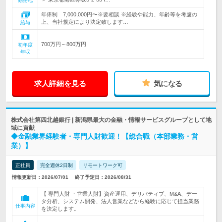
勤務地
年俸制 7,000,000円〜※要相談 ※経験や能力、年齢等を考慮の
上、当社規定により決定致します…
給与
700万円～800万円
初年度
年収
求人詳細を見る
気になる
株式会社第四北越銀行 | 新潟県最大の金融・情報サービスグループとして地
域に貢献
◆金融業界経験者・専門人財歓迎！【総合職（本部業務・営
業）】
正社員
完全週休2日制
リモートワーク可
情報更新日：2026/07/01
終了予定日：2026/08/31
【 専門人財 ・営業人財】資産運用、デリバティブ、M&A、デー
タ分析、システム開発、法人営業などから経験に応じて担当業務
仕事内容
を決定します。