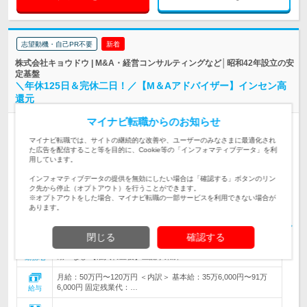
志望動機・自己PR不要
新着
株式会社キョウドウ | M&A・経営コンサルティングなど│昭和42年設立の安
定基盤
＼年休125日＆完休二日！／【M＆Aアドバイザー】インセン高
還元
マイナビ転職からのお知らせ
正社員
完全週休2日制
女性のおしごと掲載中
マイナビ転職では、サイトの継続的な改善や、ユーザーのみなさまに最適化され
情報更新日：2026/07/10
終了予定日：2026/12/31
た広告を配信すること等を目的に、Cookie等の「インフォマティブデータ」を利
用しています。
事業を譲渡したい企業と、譲り受けたい企業とのマッチング事業
を展開する当社にて、M＆Aアドバイザーとしての業務全般をお
インフォマティブデータの提供を無効にしたい場合は「確認する」ボタンのリン
仕事内容
任せいたします。
ク先から停止（オプトアウト）を行うことができます。
※オプトアウトをした場合、マイナビ転職の一部サービスを利用できない場合が
【ベテラン歓迎！結果がインセンティブに反映★インセン込みで
あります。
年収二千万円超の実績も！】＜必須＞大卒以上／M＆Aアドバイ
対象と
ザーとしての実務経験
なる方
閉じる
確認する
本社：大阪府大阪市中央区南船場2丁目4番8号 長堀プラザビル 転
勤：なし 【雇入れ直後】上記事業所…
勤務地
月給：50万円〜120万円 ＜内訳＞ 基本給：35万6,000円〜91万
6,000円 固定残業代：…
給与