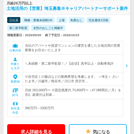
月給26万円以上
土地活用の【営業】埼玉募集※キャリアパートナーサポート案件
正社員
職種・業種未経験OK
上場
転勤なし
完全週休2日制
第二新卒歓迎
女性のおしごと掲載中
情報更新日：2026/05/20
終了予定日：2026/10/15
当社のアパートや賃貸マンションの運営を通じた土地活用の営業
業務をお任せいたします
仕事内容
＼未経験・第二新卒歓迎！／【必須】高卒以上・自動車免許
対象と
なる方
※自宅近くの拠点などの勤務希望を考慮します。 ＜埼玉＞ さい
たま市／川越市／熊谷市／川口市 所沢市…
勤務地
月給 263,000円〜 ※固定残業代 73,800円〜（47.0時間分／月）を
含む 超過分は別途…
給与
380万円～1000万円
初年度
年収
求人詳細を見る
気になる