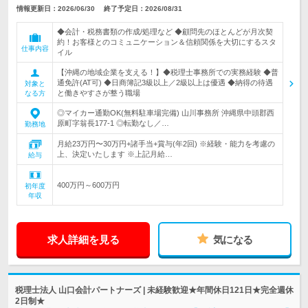
情報更新日：2026/06/30
終了予定日：2026/08/31
◆会計・税務書類の作成/処理など ◆顧問先のほとんどが月次契
約！お客様とのコミュニケーション＆信頼関係を大切にするスタ
仕事内容
イル
【沖縄の地域企業を支える！】◆税理士事務所での実務経験 ◆普
通免許(AT可) ◆日商簿記3級以上／2級以上は優遇 ◆納得の待遇
対象と
と働きやすさが整う職場
なる方
◎マイカー通勤OK(無料駐車場完備) 山川事務所 沖縄県中頭郡西
原町字翁長177-1 ◎転勤なし／…
勤務地
月給23万円〜30万円+諸手当+賞与(年2回) ※経験・能力を考慮の
上、決定いたします ※上記月給…
給与
400万円～600万円
初年度
年収
求人詳細を見る
気になる
税理士法人 山口会計パートナーズ | 未経験歓迎★年間休日121日★完全週休
2日制★