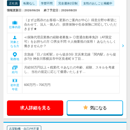
正社員
転勤なし
学歴不問
完全週休2日制
女性のおしごと掲載中
情報更新日：2026/06/26
終了予定日：2026/08/20
《まずは既存のお客様へ更新のご案内が中心》得意分野や希望に
合わせて、法人・個人の、損害保険や生命保険に対応していただ
仕事内容
きます★
≪保険代理店業務の経験者募集≫ ◎普通自動車免許（AT限定
可）をお持ちの方 ◎男女不問 ※人物重視の採用！ あなたらしく
対象と
働きませんか？
なる方
京急線「日ノ出町駅」から徒歩3分 京浜東北線「関内駅」から徒
歩7分 神奈川県横浜市中区長者町９丁目…
勤務地
月給50万円以上＋残業代 ※あなたの年齢、経験、スキルを考慮
し、 当社の規定に応じて優遇いたします…
給与
600万円～700万円
初年度
年収
求人詳細を見る
気になる
志望動機・自己PR不要