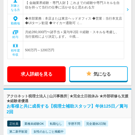
【 金融業界経験・専門人財 】これまでの経験や専門スキルを自
対象と
信を持って当行の仕事に活かせると思われる方
なる方
◆本部業務：本店または東京ヘッドオフィス ◆営業：当行本支店
◆UIターン歓迎 ◆マイカー通勤可（…
勤務地
月給280,000円〜諸手当＋賞与年2回 ※経験・スキルを考慮し、
当行規程により決定します。 ※残…
給与
500万円～1200万円
初年度
年収
求人詳細を見る
気になる
アクロネット税理士法人 | 山川事務所│★完全土日祝休み ★外部研修も支援
★経験者優遇
お客様と共に成長する【税理士補助スタッフ】年休125日／賞与
2回
正社員
業種未経験OK
転勤なし
学歴不問
完全週休2日制
第二新卒歓迎
女性のおしごと掲載中