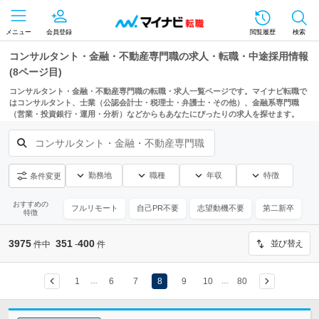
メニュー
会員登録
閲覧履歴
検索
コンサルタント・金融・不動産専門職の求人・転職・中途採用情報
(8ページ目)
コンサルタント・金融・不動産専門職の転職・求人一覧ページです。マイナビ転職で
はコンサルタント、士業（公認会計士・税理士・弁護士・その他）、金融系専門職
（営業・投資銀行・運用・分析）などからもあなたにぴったりの求人を探せます。
コンサルタント・金融・不動産専門職
勤務地
職種
年収
特徴
条件変更
おすすめの
フルリモート
自己PR不要
志望動機不要
第二新卒
特徴
3975
351
400
並び替え
件中
-
件
1
6
7
8
9
10
80
…
…