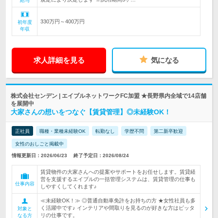
給与
330万円～400万円
初年度
年収
求人詳細を見る
気になる
株式会社センデン | エイブルネットワークFC加盟 ★長野県内全域で14店舗
を展開中
大家さんの想いをつなぐ【賃貸管理】◎未経験OK！
正社員
職種・業種未経験OK
転勤なし
学歴不問
第二新卒歓迎
女性のおしごと掲載中
情報更新日：2026/06/23
終了予定日：2026/08/24
賃貸物件の大家さんへの提案やサポートをお任せします。賃貸経
営を支援するエイブルの一括管理システムは、賃貸管理の仕事も
仕事内容
しやすくしてくれます♪
≪未経験OK！≫ ◎普通自動車免許をお持ちの方 ★女性社員も多
く活躍中です♪ インテリアや間取りを見るのが好きな方はピッタ
対象と
リの仕事です。
なる方