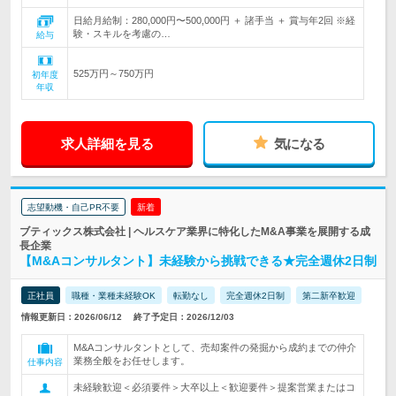
日給月給制：280,000円〜500,000円 ＋ 諸手当 ＋ 賞与年2回 ※経
験・スキルを考慮の…
給与
525万円～750万円
初年度
年収
求人詳細を見る
気になる
志望動機・自己PR不要
新着
ブティックス株式会社 | ヘルスケア業界に特化したM&A事業を展開する成
長企業
【M&Aコンサルタント】未経験から挑戦できる★完全週休2日制
正社員
職種・業種未経験OK
転勤なし
完全週休2日制
第二新卒歓迎
情報更新日：2026/06/12
終了予定日：2026/12/03
M&Aコンサルタントとして、売却案件の発掘から成約までの仲介
業務全般をお任せします。
仕事内容
未経験歓迎＜必須要件＞大卒以上＜歓迎要件＞提案営業またはコ