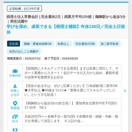
志望動機・自己PR不要
税理士法人常磐会計 | 完全週休2日｜残業月平均10h程｜鶴舞駅から徒歩3分
｜男性活躍中
学びを深め、成長できる【税理士補助】年休130日／完全土日祝
休
正社員
職種・業種未経験OK
転勤なし
完全週休2日制
第二新卒歓迎
女性のおしごと掲載中
情報更新日：2026/07/22
終了予定日：2026/08/20
【段階的にスキルアップできる環境】まずは先輩に同行して、サ
ポート業務からスタート！会計データの入力から始め、書類作成
仕事内容
や決算申告業務等をお任せ
【意欲のある方は、ぜひご応募ください】◎未経験/第二新卒OK
◆大卒以上 ◆40歳まで(※)★「業務を通じてスキルアップした
対象と
い」という方を歓迎！
なる方
【鶴舞駅から徒歩3分の好立地！】 愛知県名古屋市中区千代田2‐
17‐15号 TB‐1
勤務地
月給28万円〜＋各種手当＋賞与2回 ※前職年収・経験・年齢・能
力を考慮して決定します。 ※上記の金…
給与