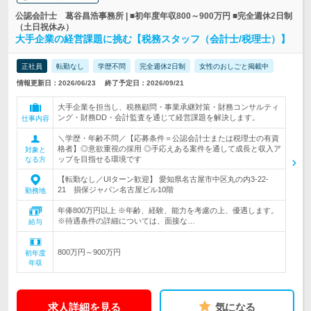
公認会計士 葛谷昌浩事務所 | ■初年度年収800～900万円 ■完全週休2日制
（土日祝休み）
大手企業の経営課題に挑む【税務スタッフ（会計士/税理士）】
正社員
転勤なし
学歴不問
完全週休2日制
女性のおしごと掲載中
情報更新日：2026/06/23
終了予定日：2026/09/21
大手企業を担当し、税務顧問・事業承継対策・財務コンサルティ
ング・財務DD・会計監査を通じて経営課題を解決します。
仕事内容
＼学歴・年齢不問／【応募条件＝公認会計士または税理士の有資
格者】◎意欲重視の採用 ◎手応えある案件を通して成長と収入ア
対象と
ップを目指せる環境です
なる方
【転勤なし／UIターン歓迎】 愛知県名古屋市中区丸の内3-22-
21 損保ジャパン名古屋ビル10階
勤務地
年俸800万円以上 ※年齢、経験、能力を考慮の上、優遇します。
※待遇条件の詳細については、面接な…
給与
800万円～900万円
初年度
年収
求人詳細を見る
気になる