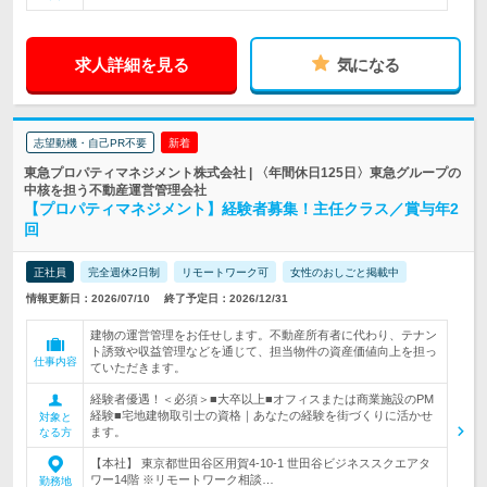
求人詳細を見る
気になる
志望動機・自己PR不要
新着
東急プロパティマネジメント株式会社 | 〈年間休日125日〉東急グループの
中核を担う不動産運営管理会社
【プロパティマネジメント】経験者募集！主任クラス／賞与年2
回
正社員
完全週休2日制
リモートワーク可
女性のおしごと掲載中
情報更新日：2026/07/10
終了予定日：2026/12/31
建物の運営管理をお任せします。不動産所有者に代わり、テナン
ト誘致や収益管理などを通じて、担当物件の資産価値向上を担っ
仕事内容
ていただきます。
経験者優遇！＜必須＞■大卒以上■オフィスまたは商業施設のPM
経験■宅地建物取引士の資格｜あなたの経験を街づくりに活かせ
対象と
ます。
なる方
【本社】 東京都世田谷区用賀4-10-1 世田谷ビジネススクエアタ
ワー14階 ※リモートワーク相談…
勤務地