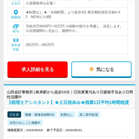
士資格取得も応援！
なる方
★転勤なし ★「永福町駅」より徒歩3分 東京都杉並区永福4-4-
2 MONビル4階
勤務地
月給25万6000円〜32万円 ※経験や能力を考慮し、決定します。
※試用期間3ヶ月あり。期間中の…
給与
350万円～450万円
初年度
年収
求人詳細を見る
気になる
山田会計事務所 | 岐阜駅から徒歩10分｜◎決算賞与あり◎資格手当あり◎男
性活躍中
【税理士アシスタント】★土日祝休み★残業1日平均1時間程度
正社員
職種・業種未経験OK
転勤なし
第二新卒歓迎
女性のおしごと掲載中
情報更新日：2026/08/04
終了予定日：2026/08/31