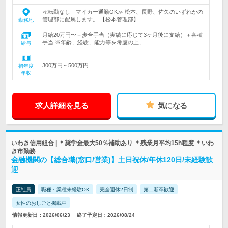
≪転勤なし｜マイカー通勤OK≫ 松本、長野、佐久のいずれかの
管理部に配属します。 【松本管理部】…
勤務地
月給20万円〜＋歩合手当（実績に応じて3ヶ月後に支給）＋各種
手当 ※年齢、経験、能力等を考慮の上、…
給与
300万円～500万円
初年度
年収
求人詳細を見る
気になる
いわき信用組合 | ＊奨学金最大50％補助あり ＊残業月平均15h程度 ＊いわ
き市勤務
金融機関の【総合職(窓口/営業)】土日祝休/年休120日/未経験歓
迎
正社員
職種・業種未経験OK
完全週休2日制
第二新卒歓迎
女性のおしごと掲載中
情報更新日：2026/06/23
終了予定日：2026/08/24