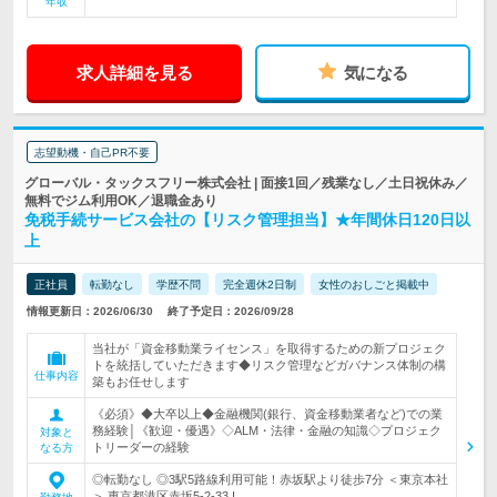
年収
求人詳細を見る
気になる
志望動機・自己PR不要
グローバル・タックスフリー株式会社 | 面接1回／残業なし／土日祝休み／
無料でジム利用OK／退職金あり
免税手続サービス会社の【リスク管理担当】★年間休日120日以
上
正社員
転勤なし
学歴不問
完全週休2日制
女性のおしごと掲載中
情報更新日：2026/06/30
終了予定日：2026/09/28
当社が「資金移動業ライセンス」を取得するための新プロジェク
トを統括していただきます◆リスク管理などガバナンス体制の構
仕事内容
築もお任せします
《必須》◆大卒以上◆金融機関(銀行、資金移動業者など)での業
務経験│《歓迎・優遇》◇ALM・法律・金融の知識◇プロジェク
対象と
トリーダーの経験
なる方
◎転勤なし ◎3駅5路線利用可能！赤坂駅より徒歩7分 ＜東京本社
＞ 東京都港区赤坂5-2-33 I…