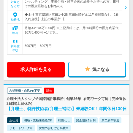
ンサルティング、事業企画・経営企画の経験をお持ちの方、銀行
対象と
での融資経験をお持ちの方
なる方
◆本社 東京都港区三田1-4-28 三田国際ビル11F ※転勤なし 【雇
入れ直後】上記の事業所 【…
勤務地
月給33〜44万1000円 ※上記月給には、月60時間分の固定残業代
10万5,400円〜14万8…
給与
500万円～800万円
初年度
年収
求人詳細を見る
気になる
志望動機・自己PR不要
新着
弁理士法人クシブチ国際特許事務所 | 創業36年│在宅ワーク可能｜完全週休
2日制(土日休み)
【弁理士、特許技術者(弁理士補助)】未経験OK！年間休日130日
正社員
職種・業種未経験OK
転勤なし
完全週休2日制
第二新卒歓迎
リモートワーク可
女性のおしごと掲載中