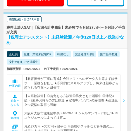
志望動機・自己PR不要
税理士法人SAT | 【広瀬会計事務所】未経験でも月給27万円～を保証／手当
が充実
【税理士アシスタント】未経験歓迎／年休120日以上／残業少な
め
正社員
職種・業種未経験OK
転勤なし
完全週休2日制
第二新卒歓迎
女性のおしごと掲載中
情報更新日：2026/06/23
終了予定日：2026/08/24
【教育担当が丁寧に育成】会計ソフトへのデータ入力等まずはサ
ポート業務をお任せ ★段階的にスキルアップし、将来は顧客から
仕事内容
頼られる存在へと成長可
【未経験歓迎】◎普免ある方歓迎◎男女ともに活躍中 ◎簿記3
級・2級をお持ちの方は歓迎 ★定着率バツグンの好環境 ★生涯役
対象と
立つ資格の取得も可能
なる方
大阪府大阪市城東区中央3-10-20-101 シャルマンコーポ野江1F ※
スケジュールによっては直…
勤務地
月給27万円〜33万円＋諸手当 ※経験やスキルなどを考慮の上、
規定により決定します ※試用期間3ヶ…