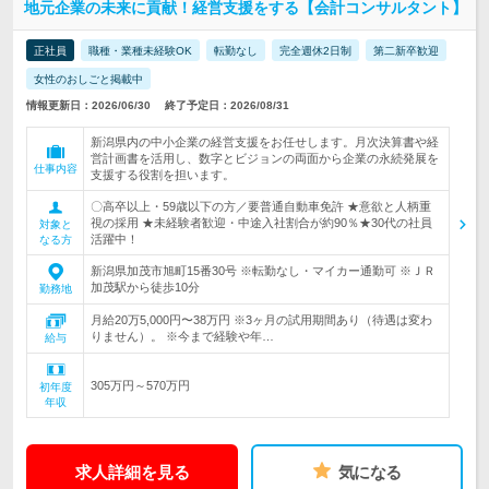
地元企業の未来に貢献！経営支援をする【会計コンサルタント】
正社員
職種・業種未経験OK
転勤なし
完全週休2日制
第二新卒歓迎
女性のおしごと掲載中
情報更新日：2026/06/30
終了予定日：2026/08/31
新潟県内の中小企業の経営支援をお任せします。月次決算書や経
営計画書を活用し、数字とビジョンの両面から企業の永続発展を
仕事内容
支援する役割を担います。
〇高卒以上・59歳以下の方／要普通自動車免許 ★意欲と人柄重
視の採用 ★未経験者歓迎・中途入社割合が約90％★30代の社員
対象と
活躍中！
なる方
新潟県加茂市旭町15番30号 ※転勤なし・マイカー通勤可 ※ＪＲ
加茂駅から徒歩10分
勤務地
月給20万5,000円〜38万円 ※3ヶ月の試用期間あり（待遇は変わ
りません）。 ※今まで経験や年…
給与
305万円～570万円
初年度
年収
求人詳細を見る
気になる