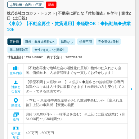
志望動機・自己PR不要
新着
株式会社ココカラ・トラスト | 不動産に新たな「付加価値」を付与｜完休2
日（土日祝）
《東京》【不動産再生・賃貸運用】未経験OK！◆転勤無◆残業
10h
正社員
職種・業種未経験OK
転勤なし
学歴不問
完全週休2日制
第二新卒歓迎
女性のおしごと掲載中
情報更新日：2026/08/07
終了予定日：2027/01/28
《不動産再生で地域社会の活性化に貢献》物件の仕入れから企
画、価値向上、入居者管理までを一貫してお任せします！
仕事内容
【学歴不問｜未経験OK！】＜必須＞◆顧客との折衝経験 ◎専門
知識やスキルは入社後に取得できます！未経験の方も安心してス
対象と
タートできる環境です♪
なる方
＜本社＞ 東京都中央区京橋2-8-1 八重洲中央ビル7F 【雇入れ直
後】上記の事業所 【変更の範囲…
勤務地
月給 300,000円〜（一律手当を含む） ※上記には固定残業代（月
54,000円〜／30時間分）…
給与
420万円～600万円
初年度
年収