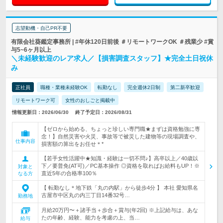
志望動機・自己PR不要
有限会社葵鑑定事務所 | #年休120日前後 ＃リモートワークOK ＃残業少 #賞
与5~6ヶ月以上
＼未経験歓迎のレア求人／【損害調査スタッフ】★完全土日祝休
み
正社員
職種・業種未経験OK
転勤なし
完全週休2日制
第二新卒歓迎
リモートワーク可
女性のおしごと掲載中
情報更新日：2026/06/30
終了予定日：2026/08/31
【ゼロから始める、ちょっと珍しい専門職★まずは資格勉強に専
念！】自然災害や火災、事故等で被災した建物等の現場調査や、
仕事内容
損害額の算出をお任せ＊*
【若手女性活躍中★知識・経験は一切不問♪】高卒以上／40歳以
下／要普免(AT可)／PC基本操作 ◎資格を取ればお給料もUP！※
対象と
直近5年の合格率100％
なる方
【 転勤なし＊地下鉄「丸の内駅」から徒歩4分 】 本社 愛知県名
古屋市中区丸の内三丁目14番32号…
勤務地
月給20万円〜＋諸手当＋歩合＋賞与(年2回) ※上記給与は、あな
たの年齢、経験、能力を考慮の上、当…
給与