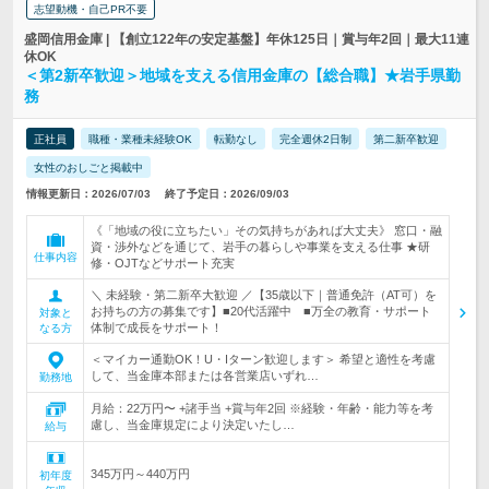
志望動機・自己PR不要
盛岡信用金庫 | 【創立122年の安定基盤】年休125日｜賞与年2回｜最大11連
休OK
＜第2新卒歓迎＞地域を支える信用金庫の【総合職】★岩手県勤
務
正社員
職種・業種未経験OK
転勤なし
完全週休2日制
第二新卒歓迎
女性のおしごと掲載中
情報更新日：2026/07/03
終了予定日：2026/09/03
《「地域の役に立ちたい」その気持ちがあれば大丈夫》 窓口・融
資・渉外などを通じて、岩手の暮らしや事業を支える仕事 ★研
仕事内容
修・OJTなどサポート充実
＼ 未経験・第二新卒大歓迎 ／【35歳以下｜普通免許（AT可）を
お持ちの方の募集です】■20代活躍中 ■万全の教育・サポート
対象と
体制で成長をサポート！
なる方
＜マイカー通勤OK！U・Iターン歓迎します＞ 希望と適性を考慮
して、当金庫本部または各営業店いずれ…
勤務地
月給：22万円〜 +諸手当 +賞与年2回 ※経験・年齢・能力等を考
慮し、当金庫規定により決定いたし…
給与
345万円～440万円
初年度