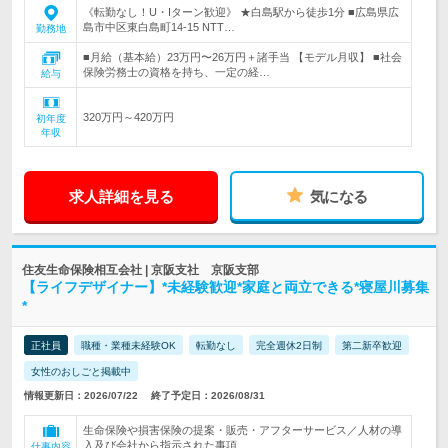
《転勤なし！U・Iターン歓迎》 ★白島駅から徒歩1分 ■広島県広
島市中区東白島町14-15 NTT…
勤務地
■月給（基本給）23万円〜26万円＋諸手当 【モデル月収】 ■社会
保険労務士の資格を持ち、一定の経…
給与
320万円～420万円
初年度
年収
求人詳細を見る
気になる
住友生命保険相互会社 | 京阪支社 京阪支部
【ライフデザイナー】*未経験歓迎*家庭と両立できる*寝屋川募集
*
正社員
職種・業種未経験OK
転勤なし
完全週休2日制
第二新卒歓迎
女性のおしごと掲載中
情報更新日：2026/07/22
終了予定日：2026/08/31
生命保険や損害保険の提案・販売・アフターサービス／人材の導
入及び会社から指示された事項
仕事内容