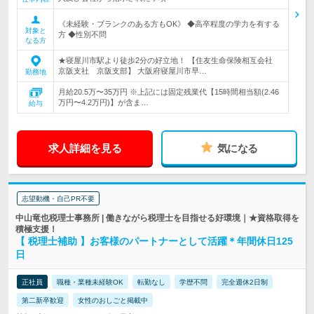
《未経験・ブランクのある方もOK》 ◆高卒程度の学力を有する
対象と
方 ◆性別不問
なる方
★寝屋川市駅より徒歩2分の好立地！ 【住友生命保険相互会社
京阪支社 京阪支部】 大阪府寝屋川市早…
勤務地
月給20.5万〜35万円 ※上記には固定残業代【15時間相当額(2.46
万円〜4.2万円)】が含ま…
給与
求人詳細を見る
気になる
志望動機・自己PR不要
中山竜也税理士事務所 | 働きながら税理士を目指せる好環境｜★資格取得を
積極支援！
【 税理士補助 】お客様のパートナーとして活躍＊年間休日125
日
正社員
職種・業種未経験OK
転勤なし
学歴不問
完全週休2日制
第二新卒歓迎
女性のおしごと掲載中