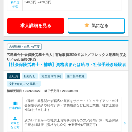
340万円～420万円
初年度
年収
求人詳細を見る
気になる
志望動機・自己PR不要
広島総合社会保険労務士法人 | 有給取得率90％以上／フレックス勤務制度あ
り／web面接OK◎
【社会保険労務士・補助】資格者または給与・社保手続き経験者
正社員
転勤なし
完全週休2日制
第二新卒歓迎
女性のおしごと掲載中
情報更新日：2026/05/22
終了予定日：2026/08/20
《業種・業界問わず幅広い顧客をサポート！》クライアントの社
会保険手続きや給与計算・労務相談など社労士業務、社労士業務
仕事内容
補助を担当します
次のいずれか⇒◎社労士資格をお持ちの方／給与計算・社会保険
対象と
手続き経験者（資格なしOK）★要普免(AT限定可)
なる方