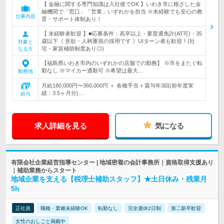
【 金融に関する専門知識は入社後でOK 】いわき市に根ざした金
融機関で「窓口」「営業」いずれかを担当 ※未経験でも安心の教
仕事内容
育・サポート体制あり！
【 未経験者歓迎 】■応募条件：高卒以上・要普通免許(AT可)・35
歳以下《 意欲・人柄重視の採用です 》UIターン者も歓迎！(社
対象と
宅・家賃補助制度あり◎)
なる方
【福島県いわき市内のいずれかの店舗での勤務】 ※市をまたぐ転
勤なし ※マイカー通勤可 ※希望は最大…
勤務地
月給180,000円〜360,000円 ＋ 各種手当 + 賞与年3回(前年度実
績：3.5ヶ月分)…
給与
求人詳細を見る
気になる
有限会社企業経営指導センター | 地域密着の会計事務所｜資格取得支援あり
｜補助業務からスタート
地域企業を支える【税理士補助スタッフ】★土日休み・残業月
5h
正社員
職種・業種未経験OK
転勤なし
完全週休2日制
第二新卒歓迎
女性のおしごと掲載中