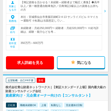
【簿記資格を活かせる！未経験～経験者まで幅広く募集】◆高卒
以上／第一種普通自動車免許／日商簿記2級以上の資格をお持ち
対象と
の方
なる方
本社：宮城県仙台市青葉区錦町2-4-13 サンライズビル ※マイカ
ー通勤可 ※転勤は当面想定してい…
勤務地
未経験者：月給250,000円〜 経験者：月給320,000円〜 ※給与詳
細は、経験・能力などを考…
給与
350万円～600万円
初年度
年収
求人詳細を見る
気になる
志望動機・自己PR不要
新着
株式会社青山財産ネットワークス | 【東証スタンダード上場】国内最大級の
財産コンサルティング会社
資産家向け・元企業オーナー向けの【コンサルタント】
正社員
職種未経験OK
上場
転勤なし
完全週休2日制