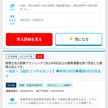
月給：350,000円〜520,000円 月額(基本給)：280,000円〜420,000
円 ※こ…
給与
550万円～1200万円
初年度
年収
求人詳細を見る
気になる
志望動機・自己PR不要
新着
税理士法人財務プランニング | 法人400社以上の顧客基盤を持つ安定した税
理士法人です。
＜仙台＞【会計コンサルタント】◆年休120日◆週休3日の月あ
り
正社員
職種・業種未経験OK
女性のおしごと掲載中
情報更新日：2026/07/31
終了予定日：2027/01/21
税務申告や資金調達支援を通じて地場企業の経営を支え、クライ
アントの成長をサポートする会計コンサルティング業務です。
仕事内容