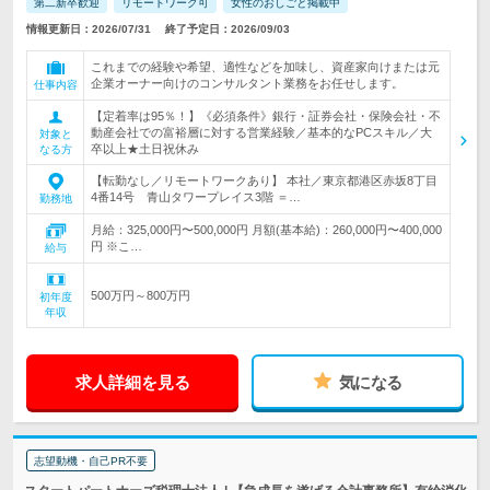
第二新卒歓迎
リモートワーク可
女性のおしごと掲載中
情報更新日：2026/07/31
終了予定日：2026/09/03
これまでの経験や希望、適性などを加味し、資産家向けまたは元
企業オーナー向けのコンサルタント業務をお任せします。
仕事内容
【定着率は95％！】《必須条件》銀行・証券会社・保険会社・不
動産会社での富裕層に対する営業経験／基本的なPCスキル／大
対象と
卒以上★土日祝休み
なる方
【転勤なし／リモートワークあり】 本社／東京都港区赤坂8丁目
4番14号 青山タワープレイス3階 ＝…
勤務地
月給：325,000円〜500,000円 月額(基本給)：260,000円〜400,000
円 ※こ…
給与
500万円～800万円
初年度
年収
求人詳細を見る
気になる
志望動機・自己PR不要