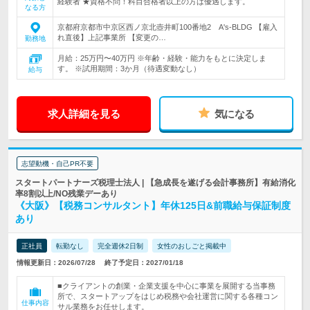
経験者 ★資格不問！科目合格者以上の方は優遇します。
なる方
京都府京都市中京区西ノ京北壺井町100番地2 A's-BLDG 【雇入
れ直後】上記事業所 【変更の…
勤務地
月給：25万円〜40万円 ※年齢・経験・能力をもとに決定しま
す。 ※試用期間：3か月（待遇変動なし）
給与
求人詳細を見る
気になる
志望動機・自己PR不要
スタートパートナーズ税理士法人 | 【急成長を遂げる会計事務所】有給消化
率8割以上/NO残業デーあり
《大阪》【税務コンサルタント】年休125日&前職給与保証制度
あり
正社員
転勤なし
完全週休2日制
女性のおしごと掲載中
情報更新日：2026/07/28
終了予定日：2027/01/18
■クライアントの創業・企業支援を中心に事業を展開する当事務
所で、スタートアップをはじめ税務や会社運営に関する各種コン
仕事内容
サル業務をお任せします。