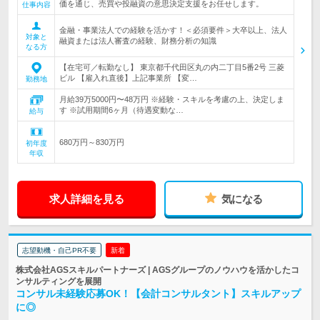
価を通じ、売買や投融資の意思決定支援をお任せします。
仕事内容
金融・事業法人での経験を活かす！＜必須要件＞大卒以上、法人
対象と
融資または法人審査の経験、財務分析の知識
なる方
【在宅可／転勤なし】 東京都千代田区丸の内二丁目5番2号 三菱
ビル 【雇入れ直後】上記事業所 【変…
勤務地
月給39万5000円〜48万円 ※経験・スキルを考慮の上、決定しま
す ※試用期間6ヶ月（待遇変動な…
給与
680万円～830万円
初年度
年収
求人詳細を見る
気になる
志望動機・自己PR不要
新着
株式会社AGSスキルパートナーズ | AGSグループのノウハウを活かしたコ
ンサルティングを展開
コンサル未経験応募OK！【会計コンサルタント】スキルアップ
に◎