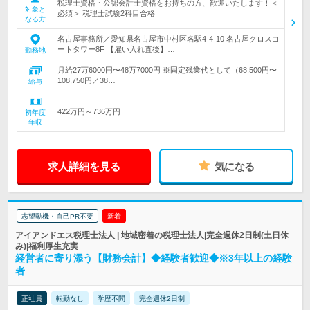
税理士資格・公認会計士資格をお持ちの方、歓迎いたします！＜
対象と
必須＞ 税理士試験2科目合格
なる方
名古屋事務所／愛知県名古屋市中村区名駅4-4-10 名古屋クロスコ
ートタワー8F 【雇い入れ直後】…
勤務地
月給27万6000円〜48万7000円 ※固定残業代として（68,500円〜
108,750円／38…
給与
422万円～736万円
初年度
年収
求人詳細を見る
気になる
志望動機・自己PR不要
新着
アイアンドエス税理士法人 | 地域密着の税理士法人|完全週休2日制(土日休
み)|福利厚生充実
経営者に寄り添う【財務会計】◆経験者歓迎◆※3年以上の経験
者
正社員
転勤なし
学歴不問
完全週休2日制