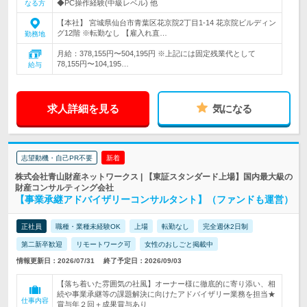
◆PC操作経験(中級レベル) 他
なる方
【本社】 宮城県仙台市青葉区花京院2丁目1-14 花京院ビルディン
グ12階 ※転勤なし 【雇入れ直…
勤務地
月給：378,155円〜504,195円 ※上記には固定残業代として
78,155円〜104,195…
給与
求人詳細を見る
気になる
志望動機・自己PR不要
新着
株式会社青山財産ネットワークス | 【東証スタンダード上場】国内最大級の
財産コンサルティング会社
【事業承継アドバイザリーコンサルタント】（ファンドも運営）
正社員
職種・業種未経験OK
上場
転勤なし
完全週休2日制
第二新卒歓迎
リモートワーク可
女性のおしごと掲載中
情報更新日：2026/07/31
終了予定日：2026/09/03
【落ち着いた雰囲気の社風】オーナー様に徹底的に寄り添い、相
続や事業承継等の課題解決に向けたアドバイザリー業務を担当★
仕事内容
賞与年２回＋成果賞与あり