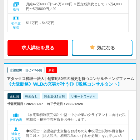
月給42万6000円〜45万7000円 ※固定残業代として（5万4,000
円〜5万8000円／20…
給与
511万円～548万円
初年度
年収
求人詳細を見る
気になる
志望動機・自己PR不要
新着
アタックス税理士法人 | 創業約80年の歴史を持つコンサルティングファーム
《大阪勤務》WLBの充実が叶う◎【税務コンサルタント】
正社員
転勤なし
完全週休2日制
リモートワーク可
情報更新日：2026/07/07
終了予定日：2026/12/28
《在宅勤務制度完備》中堅・中小企業のクライアントに向けた税
務相談・税務申告対応をお任せします。
仕事内容
◆税理士・公認会計士資格をお持ちの方◆税理士試験科目合格3
対象と
科目以上（法人税法、相続税法のいずれか必須）をお持ちの方
なる方