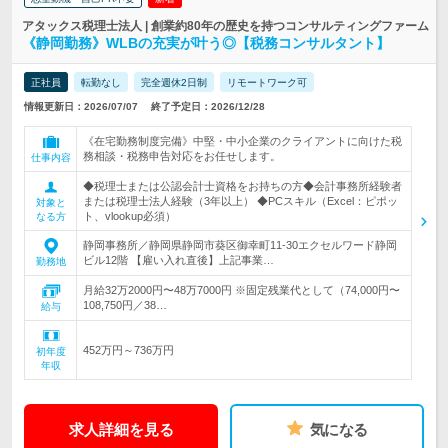
アタックス税理士法人 | 創業約80年の歴史を持つコンサルティングファーム
《静岡勤務》WLBの充実が叶う◎【税務コンサルタント】
正社員
転勤なし
完全週休2日制
リモートワーク可
情報更新日：2026/07/07
終了予定日：2026/12/28
《在宅勤務制度完備》中堅・中小企業のクライアントに向けた税
務相談・税務申告対応をお任せします。
仕事内容
◆税理士または公認会計士資格をお持ちの方◆会計事務所経験者
または税理士法人経験（3年以上） ◆PCスキル（Excel：ピポッ
対象と
ト、vlookup必須）
なる方
静岡事務所／静岡県静岡市葵区御幸町11-30エクセルワード静岡
ビル12階 【雇い入れ直後】上記事業…
勤務地
月給32万2000円〜48万7000円 ※固定残業代として（74,000円〜
108,750円／38…
給与
452万円～736万円
初年度
年収
求人詳細を見る
気になる