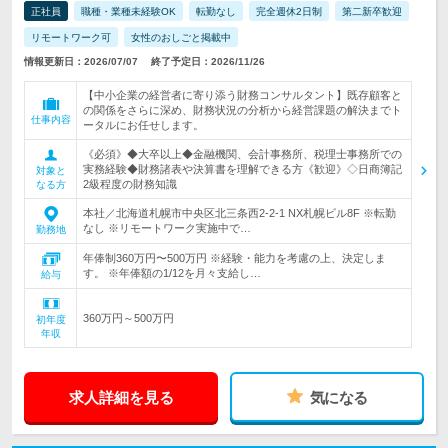
正社員
職種・業種未経験OK
転勤なし
完全週休2日制
第二新卒歓迎
リモートワーク可
女性のおしごと掲載中
情報更新日：2026/07/07
終了予定日：2026/11/26
【中小企業の経営者に寄り添う財務コンサルタント】既存顧客と
の関係をさらに深め、財務状況の分析から経営課題の解決までト
仕事内容
ータルにお任せします。
《必須》◆大卒以上◆金融機関、会計事務所、税理士事務所での
実務経験◆財務諸表や決算書を理解できる方《歓迎》◇日商簿記
対象と
2級程度の財務知識
なる方
本社／北海道札幌市中央区北三条西2-2-1 NX札幌ビル8F ※転勤
なし ※リモートワーク実施中で…
勤務地
年俸制360万円〜500万円 ※経験・能力を考慮の上、決定しま
す。 ※年俸額の1/12を月々支給し…
給与
360万円～500万円
初年度
年収
求人詳細を見る
気になる