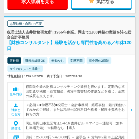
求人詳細を見る
気になる
志望動機・自己PR不要
税理士法人吉井財務研究所 | 1966年創業。岡山で1200件超の実績を誇る総
合会計事務所
【財務コンサルタント】経験を活かし専門性を高める／年休120
日
正社員
職種未経験OK
転勤なし
学歴不問
完全週休2日制
女性のおしごと掲載中
情報更新日：2026/07/28
終了予定日：2027/01/18
顧問先企業の財務コンサルティング業務を担います。定期的な巡
回監査や税務・経営相談、決算申告書類の作成などを通じ、企業
仕事内容
の成長を支えます。
＜必須＞■学歴不問■税理士・会計事務所、経理事務、銀行勤務い
ずれかのご経験、または税理士試験科目合格者・税理士資格をお
対象と
持ちの方
なる方
岡山県岡山市北区青江1-4-16 吉井ビル ※マイカー通勤可（無料
駐車場完備） ※転勤なし 【雇入…
勤務地
月給：250,000円〜470,000円 ＋ 諸手当 ＋ 賞与年2回 ※上記月給