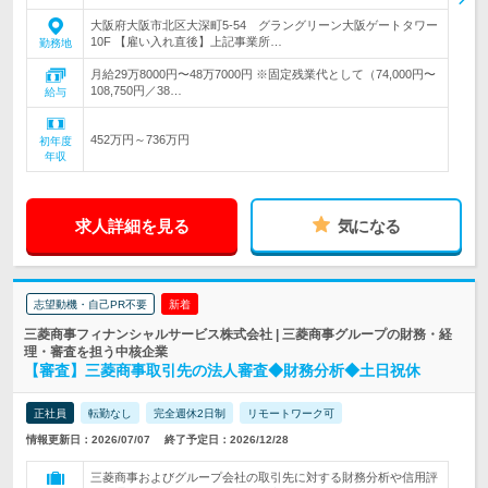
大阪府大阪市北区大深町5-54 グラングリーン大阪ゲートタワー
10F 【雇い入れ直後】上記事業所…
勤務地
月給29万8000円〜48万7000円 ※固定残業代として（74,000円〜
108,750円／38…
給与
452万円～736万円
初年度
年収
求人詳細を見る
気になる
志望動機・自己PR不要
新着
三菱商事フィナンシャルサービス株式会社 | 三菱商事グループの財務・経
理・審査を担う中核企業
【審査】三菱商事取引先の法人審査◆財務分析◆土日祝休
正社員
転勤なし
完全週休2日制
リモートワーク可
情報更新日：2026/07/07
終了予定日：2026/12/28
三菱商事およびグループ会社の取引先に対する財務分析や信用評