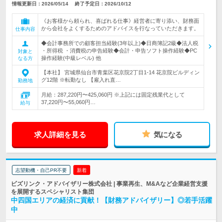
情報更新日：2026/05/14
終了予定日：2026/10/12
《お客様から頼られ、喜ばれる仕事》経営者に寄り添い、財務面
から会社をよくするためのアドバイスを行なっていただきます。
仕事内容
◆会計事務所での顧客担当経験(3年以上)◆日商簿記2級◆法人税
・所得税 ・消費税の申告経験◆会計・申告ソフト操作経験◆PC
対象と
操作経験(中級レベル) 他
なる方
【本社】 宮城県仙台市青葉区花京院2丁目1-14 花京院ビルディン
グ12階 ※転勤なし 【雇入れ直…
勤務地
月給：287,220円〜425,060円 ※上記には固定残業代として
37,220円〜55,060円…
給与
求人詳細を見る
気になる
志望動機・自己PR不要
新着
ビズリンク・アドバイザリー株式会社 | 事業再生、M&Aなど企業経営支援
を展開するスペシャリスト集団
中四国エリアの経済に貢献！【財務アドバイザリー】◎若手活躍
中