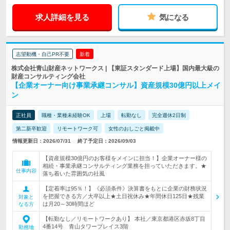
求人詳細を見る
気になる
志望動機・自己PR不要
新着
株式会社青山財産ネットワークス | 【東証スタンダード上場】国内最大級の
財産コンサルティング会社
【企業オーナー向け事業承継コンサル】資産規模30億円以上メイ
ン
正社員
職種・業種未経験OK
上場
転勤なし
完全週休2日制
第二新卒歓迎
リモートワーク可
女性のおしごと掲載中
情報更新日：2026/07/31
終了予定日：2026/09/03
【資産規模30億円のお客様をメインに担当！】企業オーナー様の
相続・事業承継コンサルティング業務を担っていただきます。★
仕事内容
落ち着いた雰囲気の社風
【定着率は95％！】《必須条件》決算書をもとに企業の財務状況
を把握できる方／大卒以上★土日祝休み★年間休日125日★残業
対象と
は月20～30時間ほど
なる方
【転勤なし／リモートワークあり】 本社／東京都港区赤坂8丁目
4番14号 青山タワープレイス3階
勤務地