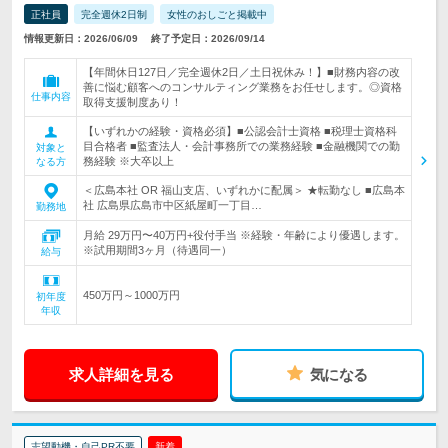
正社員
完全週休2日制
女性のおしごと掲載中
情報更新日：2026/06/09
終了予定日：2026/09/14
【年間休日127日／完全週休2日／土日祝休み！】■財務内容の改
善に悩む顧客へのコンサルティング業務をお任せします。◎資格
仕事内容
取得支援制度あり！
【いずれかの経験・資格必須】■公認会計士資格 ■税理士資格科
目合格者 ■監査法人・会計事務所での業務経験 ■金融機関での勤
対象と
務経験 ※大卒以上
なる方
＜広島本社 OR 福山支店、いずれかに配属＞ ★転勤なし ■広島本
社 広島県広島市中区紙屋町一丁目…
勤務地
月給 29万円〜40万円+役付手当 ※経験・年齢により優遇します。
※試用期間3ヶ月（待遇同一）
給与
450万円～1000万円
初年度
年収
求人詳細を見る
気になる
志望動機・自己PR不要
新着