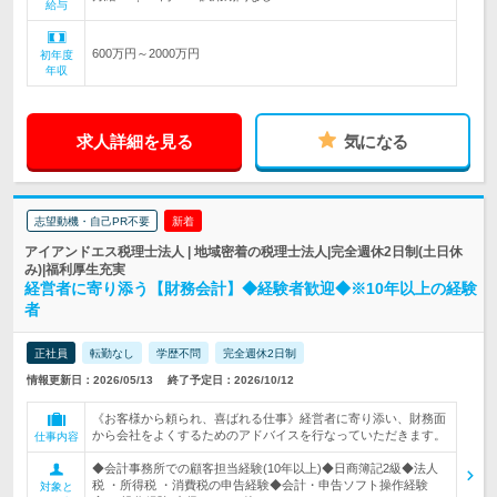
給与
600万円～2000万円
初年度
年収
求人詳細を見る
気になる
志望動機・自己PR不要
新着
アイアンドエス税理士法人 | 地域密着の税理士法人|完全週休2日制(土日休
み)|福利厚生充実
経営者に寄り添う【財務会計】◆経験者歓迎◆※10年以上の経験
者
正社員
転勤なし
学歴不問
完全週休2日制
情報更新日：2026/05/13
終了予定日：2026/10/12
《お客様から頼られ、喜ばれる仕事》経営者に寄り添い、財務面
から会社をよくするためのアドバイスを行なっていただきます。
仕事内容
◆会計事務所での顧客担当経験(10年以上)◆日商簿記2級◆法人
税 ・所得税 ・消費税の申告経験◆会計・申告ソフト操作経験
対象と