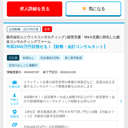
求人詳細を見る
気になる
志望動機・自己PR不要
新着
株式会社ユニヴィスコンサルティング | 経営支援・M&A支援に特化した総
合コンサルティングファーム
年収2000万円目指せる！【財務・会計コンサルタント】
正社員
転勤なし
完全週休2日制
第二新卒歓迎
女性のおしごと掲載中
情報更新日：2026/07/07
終了予定日：2026/12/28
クライアント企業の経営管理や事業計画策定など、意思決定を支
援するコンサルティング業務全般をお任せします。
仕事内容
未経験OK！＜必須要件＞社会人経験1年以上の方＜歓迎要件＞会
対象と
計や財務関連のコンサルティング経験をお持ちの方
なる方
【本社】 東京都港区虎ノ門3-8-8 NTT虎ノ門ビル6階 【大阪オフ
ィス】 大阪府大阪市北区鶴野…
勤務地
月給428,571円〜 ※試用期間なし