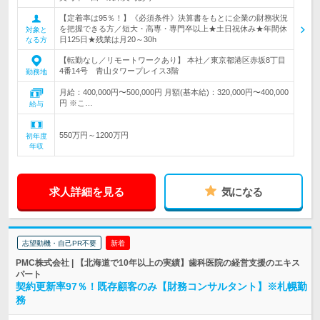
【定着率は95％！】《必須条件》決算書をもとに企業の財務状況
を把握できる方／短大・高専・専門卒以上★土日祝休み★年間休
対象と
日125日★残業は月20～30h
なる方
【転勤なし／リモートワークあり】 本社／東京都港区赤坂8丁目
4番14号 青山タワープレイス3階
勤務地
月給：400,000円〜500,000円 月額(基本給)：320,000円〜400,000
円 ※こ…
給与
550万円～1200万円
初年度
年収
求人詳細を見る
気になる
志望動機・自己PR不要
新着
PMC株式会社 | 【北海道で10年以上の実績】歯科医院の経営支援のエキス
パート
契約更新率97％！既存顧客のみ【財務コンサルタント】※札幌勤
務