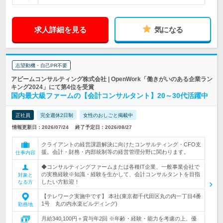
求人詳細を見る
気になる
志望動機・自己PR不要
アビームコンサルティング株式会社 | OpenWork「働きがいのある企業ラン
キング2024」にて第4位を受賞
国内最大級ファームの【会計コンサルタント】20～30代活躍中
正社員
完全週休2日制
女性のおしごと掲載中
情報更新日：2026/07/24
終了予定日：2026/08/27
クライアントの経営課題解決に向けたコンサルティング・CFO支
援。会計・財務・内部統制等の経営管理分野に関わります。
仕事内容
◆コンサルティングファームまたは各種IT企業、一般事業会社で
の実務経験※知識・経験を生かして、会計コンサルタントを目指
対象と
したい方歓迎！
なる方
【テレワーク実施中です】 本社(東京都千代田区丸の内一丁目4番
1号 丸の内永楽ビルディング)
勤務地
月給340,100円＋賞与年2回 ※年齢・経験・能力を考慮の上、優