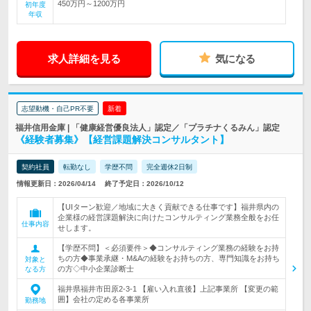
450万円～1200万円
初年度
年収
求人詳細を見る
気になる
志望動機・自己PR不要
新着
福井信用金庫 | 「健康経営優良法人」認定／「プラチナくるみん」認定
《経験者募集》【経営課題解決コンサルタント】
契約社員
転勤なし
学歴不問
完全週休2日制
情報更新日：2026/04/14
終了予定日：2026/10/12
【UIターン歓迎／地域に大きく貢献できる仕事です】福井県内の
企業様の経営課題解決に向けたコンサルティング業務全般をお任
仕事内容
せします。
【学歴不問】＜必須要件＞◆コンサルティング業務の経験をお持
ちの方◆事業承継・M&Aの経験をお持ちの方、専門知識をお持ち
対象と
の方◇中小企業診断士
なる方
福井県福井市田原2-3-1 【雇い入れ直後】上記事業所 【変更の範
囲】会社の定める各事業所
勤務地