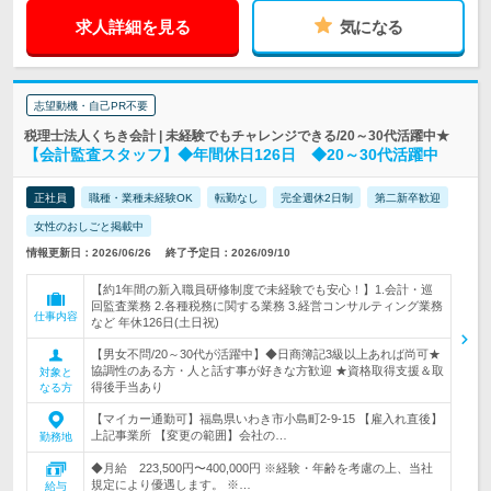
求人詳細を見る
気になる
志望動機・自己PR不要
税理士法人くちき会計 | 未経験でもチャレンジできる/20～30代活躍中★
【会計監査スタッフ】◆年間休日126日 ◆20～30代活躍中
正社員
職種・業種未経験OK
転勤なし
完全週休2日制
第二新卒歓迎
女性のおしごと掲載中
情報更新日：2026/06/26
終了予定日：2026/09/10
【約1年間の新入職員研修制度で未経験でも安心！】1.会計・巡
回監査業務 2.各種税務に関する業務 3.経営コンサルティング業務
仕事内容
など 年休126日(土日祝)
【男女不問/20～30代が活躍中】◆日商簿記3級以上あれば尚可★
協調性のある方・人と話す事が好きな方歓迎 ★資格取得支援＆取
対象と
得後手当あり
なる方
【マイカー通勤可】福島県いわき市小島町2-9-15 【雇入れ直後】
上記事業所 【変更の範囲】会社の…
勤務地
◆月給 223,500円〜400,000円 ※経験・年齢を考慮の上、当社
規定により優遇します。 ※…
給与