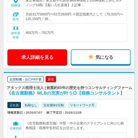
東京事務所／東京都千代田区神田神保町1-105神保町三井ビルデ
ィング16階 【雇い入れ直後】上記事…
勤務地
月給31万5800円〜53万2600円 ※固定残業代として（78,325円〜
120,150円／38…
給与
469万円～791万円
初年度
年収
求人詳細を見る
気になる
志望動機・自己PR不要
新着
アタックス税理士法人 | 創業約80年の歴史を持つコンサルティングファーム
《名古屋勤務》WLBの充実が叶う◎【税務コンサルタント】
正社員
転勤なし
完全週休2日制
リモートワーク可
情報更新日：2026/07/07
終了予定日：2026/12/28
《在宅勤務制度完備》中堅・中小企業のクライアントに向けた税
務相談・税務申告対応をお任せします。
仕事内容