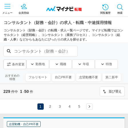
メニュー
会員登録
閲覧履歴
検索
コンサルタント（財務・会計）の求人・転職・中途採用情報
コンサルタント（財務・会計）の転職・求人一覧ページです。マイナビ転職ではコン
サルタント（経営戦略）、コンサルタント（業務プロセス）、コンサルタント（組
織・人事）などからもあなたにぴったりの求人を探せます。
コンサルタント（財務・会計）
勤務地
職種
年収
特徴
条件変更
おすすめの
フルリモート
自己PR不要
志望動機不要
第二新卒
特徴
229
1
50
並び替え
件中
-
件
1
2
3
4
5
志望動機・自己PR不要