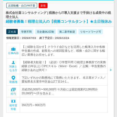
志望動機・自己PR不要
新着
株式会社葵コンサルティング | 税務からIT導入支援まで手掛ける成長中の税
理士法人
経験者募集！税理士法人の【税務コンサルタント】★土日祝休み
正社員
学歴不問
完全週休2日制
第二新卒歓迎
リモートワーク可
情報更新日：2026/07/03
終了予定日：2026/12/24
【ご経験を活かす】クラウド会計などを活用した帳簿入力や各種
申告書の作成、顧客先への巡回監査など、税務・会計に関する幅
仕事内容
広い業務をお任せします。
【経験者大歓迎！】《必須》◎学歴不問 ◎税理士事務所での実務
経験 (1年以上) ◎PCスキル（Word・Excel）／ 記帳・申告業務の
対象と
経験があれば尚可！
なる方
下記いずれかの勤務地にて勤務いただきます。 名古屋オフィス／
愛知県名古屋市中区金山2丁目14-1…
勤務地
月給250,000円〜500,000円 ※月給には固定残業代12時間分
20,000円〜/月を含みま…
給与
350万円～900万円
初年度
年収