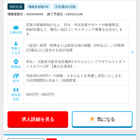
契約社員
職種未経験OK
完全週休2日制
情報更新日：2026/06/09
終了予定日：2026/11/30
充実の研修体制のもと、月次・年次決算サポートや株価算定、
M&A支援など、幅広い会計コンサルティング業務をお任せしま
仕事内容
す。
《必須》経理・財務または経営企画の経験（5年以上）／日商簿
対象と
記2級以上に該当する会計知識
なる方
本社／ 大阪府大阪市北区梅田2-2-2 ヒルトンプラザウエストオフ
ィスタワー13F 【雇入れ直後】…
勤務地
月給350,000円〜 ※経験・スキルなどを考慮し決定いたします。
※試用期間3か月あり（待遇変更…
給与
500万円～800万円
初年度
年収
求人詳細を見る
気になる