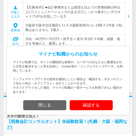
【応募条件】■会計事務所または税理士法人での実務経験(3年以
上) ◎コミュニケーション力のある方◎しっかり稼ぎたい方◎キ
対象と
ャリアUPを目指している方
なる方
大阪府大阪市北区梅田1-11-4 大阪駅前第4ビル 19階 2-1号室 ※転
勤はありません 【雇入…
勤務地
月給：40万円〜70万円 + 諸手当 + 賞与 年2回 ※年齢、経験、能
力を考慮の上、優遇します。…
給与
マイナビ転職からのお知らせ
560万円～980万円
初年度
年収
マイナビ転職では、サイトの継続的な改善や、ユーザーのみなさまに最適化され
た広告を配信すること等を目的に、Cookie等の「インフォマティブデータ」を利
用しています。
インフォマティブデータの提供を無効にしたい場合は「確認する」ボタンのリン
求人詳細を見る
気になる
ク先から停止（オプトアウト）を行うことができます。
※オプトアウトをした場合、マイナビ転職の一部サービスを利用できない場合が
あります。
志望動機・自己PR不要
閉じる
確認する
税理士法人山田アンドパートナーズ | 国内20拠点・海外7拠点を有する業界
大手の税理士法人！
【税務会計コンサルタント】未経験歓迎！(札幌・大阪・福岡な
ど)