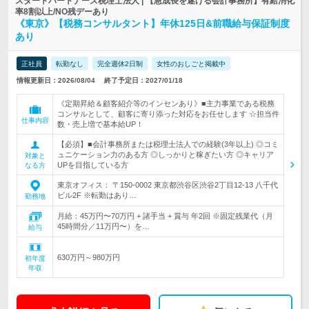
スタートパートナーズ税理士法人 | 【急成長を遂げる会計事務所】有給消化
率8割以上/NO残デーあり
《東京》【税務コンサルタント】年休125日&前職給与保証制度
あり
正社員
転勤なし
完全週休2日制
女性のおしごと掲載中
情報更新日：2026/08/04
終了予定日：2027/01/18
《定期昇給＆顧客紹介等のインセンあり》■主力事業である税務
コンサルとして、顧客に寄り添った対応をお任せします ☆担当件
仕事内容
数・売上増で基本給UP！
【必須】■会計事務所または税理士法人での経験(3年以上) ◎コミ
ュニケーション力のある方 ◎しっかりと稼ぎたい方 ◎キャリア
対象と
UPを目指している方
なる方
東京オフィス： 〒150-0002 東京都渋谷区渋谷2丁目12-13 八千代
ビル2F ※転勤はあり…
勤務地
月給：45万円〜70万円 + 諸手当 + 賞与 年2回 ※固定残業代（月
45時間分／11万円〜）を…
給与
630万円～980万円
初年度
年収