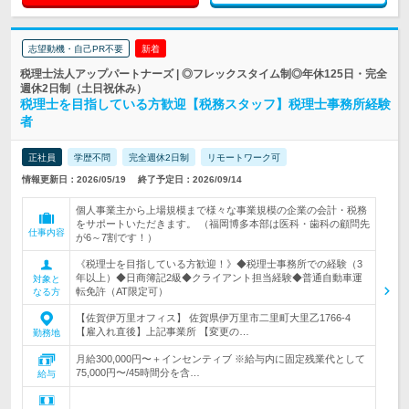
志望動機・自己PR不要
新着
税理士法人アップパートナーズ | ◎フレックスタイム制◎年休125日・完全
週休2日制（土日祝休み）
税理士を目指している方歓迎【税務スタッフ】税理士事務所経験
者
正社員
学歴不問
完全週休2日制
リモートワーク可
情報更新日：2026/05/19
終了予定日：2026/09/14
個人事業主から上場規模まで様々な事業規模の企業の会計・税務
をサポートいただきます。 （福岡博多本部は医科・歯科の顧問先
仕事内容
が6～7割です！）
《税理士を目指している方歓迎！》◆税理士事務所での経験（3
年以上）◆日商簿記2級◆クライアント担当経験◆普通自動車運
対象と
転免許（AT限定可）
なる方
【佐賀伊万里オフィス】 佐賀県伊万里市二里町大里乙1766-4
【雇入れ直後】上記事業所 【変更の…
勤務地
月給300,000円〜＋インセンティブ ※給与内に固定残業代として
75,000円〜/45時間分を含…
給与