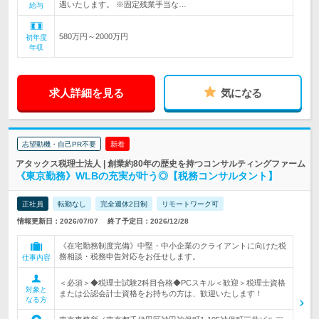
遇いたします。 ※固定残業手当な…
給与
580万円～2000万円
初年度
年収
求人詳細を見る
気になる
志望動機・自己PR不要
新着
アタックス税理士法人 | 創業約80年の歴史を持つコンサルティングファーム
《東京勤務》WLBの充実が叶う◎【税務コンサルタント】
正社員
転勤なし
完全週休2日制
リモートワーク可
情報更新日：2026/07/07
終了予定日：2026/12/28
《在宅勤務制度完備》中堅・中小企業のクライアントに向けた税
務相談・税務申告対応をお任せします。
仕事内容
＜必須＞◆税理士試験2科目合格◆PCスキル＜歓迎＞税理士資格
対象と
または公認会計士資格をお持ちの方は、歓迎いたします！
なる方