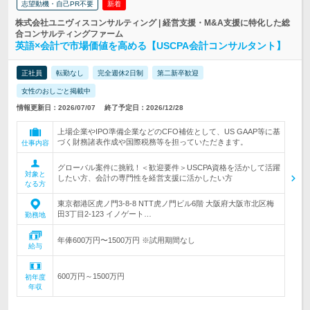
志望動機・自己PR不要
新着
株式会社ユニヴィスコンサルティング | 経営支援・M&A支援に特化した総
合コンサルティングファーム
英語×会計で市場価値を高める【USCPA会計コンサルタント】
正社員
転勤なし
完全週休2日制
第二新卒歓迎
女性のおしごと掲載中
情報更新日：2026/07/07
終了予定日：2026/12/28
上場企業やIPO準備企業などのCFO補佐として、US GAAP等に基
づく財務諸表作成や国際税務等を担っていただきます。
仕事内容
グローバル案件に挑戦！＜歓迎要件＞USCPA資格を活かして活躍
対象と
したい方、会計の専門性を経営支援に活かしたい方
なる方
東京都港区虎ノ門3-8-8 NTT虎ノ門ビル6階 大阪府大阪市北区梅
田3丁目2‐123 イノゲート…
勤務地
年俸600万円〜1500万円 ※試用期間なし
給与
600万円～1500万円
初年度
年収