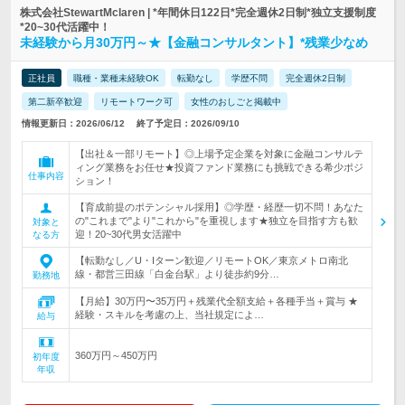
株式会社StewartMclaren | *年間休日122日*完全週休2日制*独立支援制度
*20~30代活躍中！
未経験から月30万円～★【金融コンサルタント】*残業少なめ
正社員
職種・業種未経験OK
転勤なし
学歴不問
完全週休2日制
第二新卒歓迎
リモートワーク可
女性のおしごと掲載中
情報更新日：2026/06/12
終了予定日：2026/09/10
【出社＆一部リモート】◎上場予定企業を対象に金融コンサルテ
ィング業務をお任せ★投資ファンド業務にも挑戦できる希少ポジ
仕事内容
ション！
【育成前提のポテンシャル採用】◎学歴・経歴一切不問！あなた
の"これまで"より"これから"を重視します★独立を目指す方も歓
対象と
迎！20~30代男女活躍中
なる方
【転勤なし／U・Iターン歓迎／リモートOK／東京メトロ南北
線・都営三田線「白金台駅」より徒歩約9分…
勤務地
【月給】30万円〜35万円＋残業代全額支給＋各種手当＋賞与 ★
経験・スキルを考慮の上、当社規定によ…
給与
360万円～450万円
初年度
年収