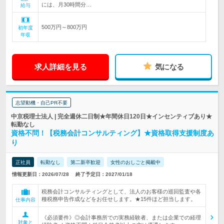
には、月30時間分…
給与
500万円～800万円
初年度
年収
求人詳細を見る
気になる
志望動機・自己PR不要
中京税理士法人 | 完全週休二日制★年間休日120日★インセンティブあり★
転勤なし
資格不問！【税務会計コンサルティング】★資格取得支援制度あ
り
正社員
転勤なし
第二新卒歓迎
女性のおしごと掲載中
情報更新日：2026/07/28
終了予定日：2027/01/18
税務会計コンサルティングとして、法人のお客様の巡回監査や各
種税務申告作成などをお任せします。★15件ほど担当します。
仕事内容
《必須要件》◎会計事務所での実務経験者、または企業での経理
対象と