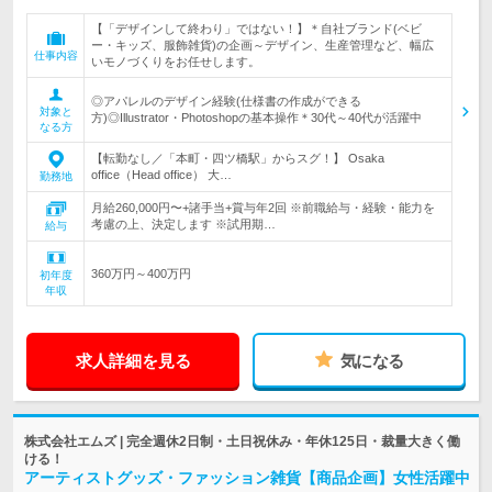
【「デザインして終わり」ではない！】＊自社ブランド(ベビ
ー・キッズ、服飾雑貨)の企画～デザイン、生産管理など、幅広
仕事内容
いモノづくりをお任せします。
◎アパレルのデザイン経験(仕様書の作成ができる
対象と
方)◎Illustrator・Photoshopの基本操作＊30代～40代が活躍中
なる方
【転勤なし／「本町・四ツ橋駅」からスグ！】 Osaka
office（Head office） 大…
勤務地
月給260,000円〜+諸手当+賞与年2回 ※前職給与・経験・能力を
考慮の上、決定します ※試用期…
給与
360万円～400万円
初年度
年収
求人詳細を見る
気になる
株式会社エムズ | 完全週休2日制・土日祝休み・年休125日・裁量大きく働
ける！
アーティストグッズ・ファッション雑貨【商品企画】女性活躍中