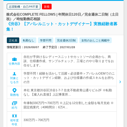
志望動機・自己PR不要
新着
株式会社COMPLETE FELLOWS | 年間休日120日／完全週休二日制（土日
祝）／時短勤務応相談
《渋谷》【アパレルニット・カットデザイナー】実務経験者募
集！
正社員
転勤なし
学歴不問
完全週休2日制
女性のおしごと掲載中
情報更新日：2026/08/07
終了予定日：2027/01/28
自社が手掛けるレディースニットやカットソーの企画から、商
談、仕様書作成、サンプルチェック、工場とのやり取りまでをお
仕事内容
任せします。
学歴不問！経験を活かして活躍＜必須要件＞アパレルOEMでのニ
ット・カットデザイン経験、および仕様書の作成スキルをお持ち
対象と
の方
なる方
本社 東京都渋谷区渋谷1-7-7 住友不動産青山通りビル2F ※転勤
なし 【雇入れ直後】上記事業所…
勤務地
年俸制330万円〜700万円 ※上記を12分割した金額を毎月支給 ※
固定残業代（40時間分：6万4…
給与
330万円～700万円
初年度
年収