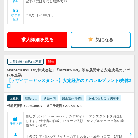
記年俸にはみなし残業代30…
給与
350万円～500万円
初年度
年収
求人詳細を見る
気になる
志望動機・自己PR不要
新着
Mother’s Industry株式会社 | 「mizuiro ind」等を展開する安定成長のアパ
レル企業
【デザイナーアシスタント】安定経営のアパレルブランド/完休2
日
正社員
転勤なし
学歴不問
完全週休2日制
女性のおしごと掲載中
情報更新日：2026/08/07
終了予定日：2027/01/28
自社ブランド「mizuiro ind」のデザイナーアシスタントをお任せ
します。仕様書の作成、パターン依頼、サンプルチェック等の業
仕事内容
務を担います。
【必須】アパレルデザイナーのアシスタント経験（目安：2年以