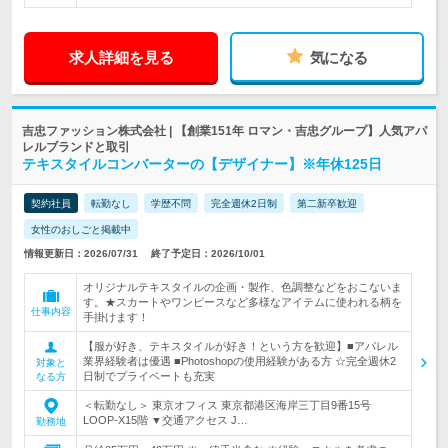
求人詳細を見る
気になる
吉忠ファッション株式会社 | 【創業151年 ロマン・吉忠グループ】人気アパ
レルブランドと取引
テキスタイルコンバーターの【デザイナー】※年休125日
契約社員
転勤なし
学歴不問
完全週休2日制
第二新卒歓迎
女性のおしごと掲載中
情報更新日：2026/07/31
終了予定日：2026/10/01
オリジナルテキスタイルの企画・製作、色調整などをおこないま
す。★スカートやワンピースなど多様なアイテムに使われる柄を
仕事内容
手掛けます！
【服が好き、テキスタイルが好き！という方を歓迎】■アパレル
業界経験者は優遇 ■Photoshopの使用経験がある方 ☆完全週休2
対象と
日制でプライベートも充実
なる方
＜転勤なし＞ 東京オフィス 東京都港区海岸三丁目9番15号
LOOP-X15階 ▼交通アクセス J…
勤務地