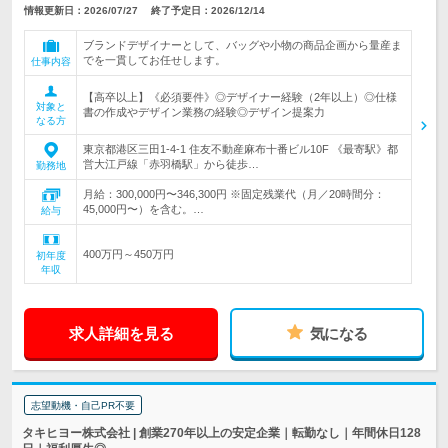
情報更新日：2026/07/27
終了予定日：2026/12/14
ブランドデザイナーとして、バッグや小物の商品企画から量産ま
でを一貫してお任せします。
仕事内容
【高卒以上】《必須要件》◎デザイナー経験（2年以上）◎仕様
対象と
書の作成やデザイン業務の経験◎デザイン提案力
なる方
東京都港区三田1-4-1 住友不動産麻布十番ビル10F 《最寄駅》都
営大江戸線「赤羽橋駅」から徒歩…
勤務地
月給：300,000円〜346,300円 ※固定残業代（月／20時間分：
45,000円〜）を含む。…
給与
400万円～450万円
初年度
年収
求人詳細を見る
気になる
志望動機・自己PR不要
タキヒヨー株式会社 | 創業270年以上の安定企業｜転勤なし｜年間休日128