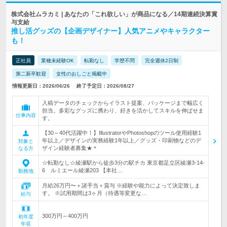
株式会社ムラカミ | あなたの「これ欲しい」が商品になる／14期連続決算賞
与支給
推し活グッズの【企画デザイナー】人気アニメやキャラクター
も！
正社員
業種未経験OK
転勤なし
学歴不問
完全週休2日制
第二新卒歓迎
女性のおしごと掲載中
情報更新日：2026/06/26
終了予定日：2026/08/27
入稿データのチェックからイラスト提案、パッケージまで幅広く
担当。多彩なグッズに携わり、好きを活かしてスキルを伸ばせま
仕事内容
す。
【30～40代活躍中！】IllustratorやPhotoshopのツール使用経験1
年以上／デザインの実務経験1年以上／グッズ・印刷物などのデ
対象と
ザイン経験者募集★＊
なる方
☆転勤なし☆綾瀬駅から徒歩3分の駅チカ 東京都足立区綾瀬3-14-
6 ルミエール綾瀬203 【本社…
勤務地
月給26万円〜＋諸手当＋賞与 ※経験や能力によって決定致しま
す。 ※試用期間は3ヶ月（待遇等変更な…
給与
300万円～400万円
初年度
年収