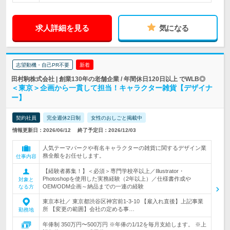
求人詳細を見る
気になる
志望動機・自己PR不要
新着
田村駒株式会社 | 創業130年の老舗企業 / 年間休日120日以上 でWLB◎
＜東京＞企画から一貫して担当！キャラクター雑貨【デザイナ
ー】
契約社員
完全週休2日制
女性のおしごと掲載中
情報更新日：2026/06/12
終了予定日：2026/12/03
人気テーマパークや有名キャラクターの雑貨に関するデザイン業
務全般をお任せします。
仕事内容
【経験者募集！】＜必須＞専門学校卒以上／Illustrator・
Photoshopを使用した実務経験（2年以上）／仕様書作成や
対象と
OEM/ODM企画～納品までの一連の経験
なる方
東京本社／ 東京都渋谷区神宮前1-3-10 【雇入れ直後】上記事業
所 【変更の範囲】会社の定める事…
勤務地
年俸制 350万円〜500万円 ※年俸の1/12を毎月支給します。 ※上