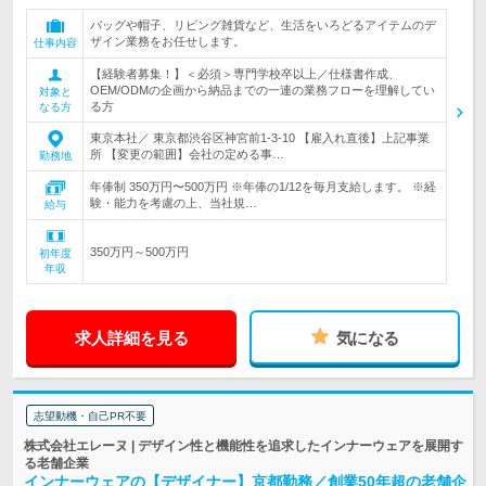
バッグや帽子、リビング雑貨など、生活をいろどるアイテムのデ
ザイン業務をお任せします。
仕事内容
【経験者募集！】＜必須＞専門学校卒以上／仕様書作成、
OEM/ODMの企画から納品までの一連の業務フローを理解してい
対象と
る方
なる方
東京本社／ 東京都渋谷区神宮前1-3-10 【雇入れ直後】上記事業
所 【変更の範囲】会社の定める事…
勤務地
年俸制 350万円〜500万円 ※年俸の1/12を毎月支給します。 ※経
験・能力を考慮の上、当社規…
給与
350万円～500万円
初年度
年収
求人詳細を見る
気になる
志望動機・自己PR不要
株式会社エレーヌ | デザイン性と機能性を追求したインナーウェアを展開す
る老舗企業
インナーウェアの【デザイナー】京都勤務／創業50年超の老舗企