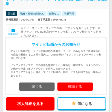
業
正社員
職種・業種未経験OK
転勤なし
学歴不問
情報更新日：2026/03/03
終了予定日：2026/08/31
レディースインナーウェアの企画・デザインをお任せします。自
社ブランドやOEM商品のデザイン考案、パターン検討などを担当
仕事内容
いただきます。
業界未経験歓迎！＜必須＞学歴不問、服飾系のデザイン経験、
マイナビ転職からのお知らせ
Illustrator・Photoshopの使用経験＜歓迎＞ランジェリーデザイン
対象と
経験者
なる方
マイナビ転職では、サイトの継続的な改善や、ユーザーのみなさまに最適化され
た広告を配信すること等を目的に、Cookie等の「インフォマティブデータ」を利
【本社】 京都府京都市伏見区深草小久保町343 ※転勤なし 【雇
用しています。
入れ直後】上記事業所 【変更の範囲…
勤務地
インフォマティブデータの提供を無効にしたい場合は「確認する」ボタンのリン
ク先から停止（オプトアウト）を行うことができます。
月給230,000円〜300,000円 ※試用期間3ヶ月（待遇変更なし） ※
※オプトアウトをした場合、マイナビ転職の一部サービスを利用できない場合が
これまでのご経歴やスキ…
給与
あります。
300万円～400万円
初年度
閉じる
確認する
年収
求人詳細を見る
気になる