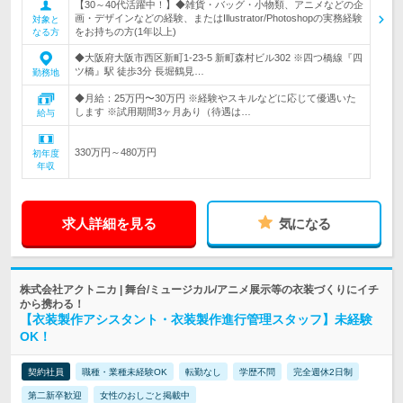
【30～40代活躍中！】◆雑貨・バッグ・小物類、アニメなどの企
画・デザインなどの経験、またはIllustrator/Photoshopの実務経験
対象と
をお持ちの方(1年以上)
なる方
◆大阪府大阪市西区新町1-23-5 新町森村ビル302 ※四つ橋線『四
ツ橋』駅 徒歩3分 長堀鶴見…
勤務地
◆月給：25万円〜30万円 ※経験やスキルなどに応じて優遇いた
します ※試用期間3ヶ月あり（待遇は…
給与
330万円～480万円
初年度
年収
求人詳細を見る
気になる
株式会社アクトニカ | 舞台/ミュージカル/アニメ展示等の衣装づくりにイチ
から携わる！
【衣装製作アシスタント・衣装製作進行管理スタッフ】未経験
OK！
契約社員
職種・業種未経験OK
転勤なし
学歴不問
完全週休2日制
第二新卒歓迎
女性のおしごと掲載中