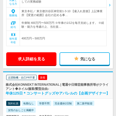
対象と
しての実務経験
なる方
東京本社／ 東京都渋谷区神宮前1-3-10 【雇入れ直後】上記事業
所 【変更の範囲】会社の定める事…
勤務地
年俸制 400万円〜500万円 ※年俸の1/12を毎月支給します。 ※経
験・能力を考慮の上、当社規…
給与
400万円～500万円
初年度
年収
求人詳細を見る
気になる
志望動機・自己PR不要
新着
株式会社KONNEKT INTERNATIONAL | 電通や日韓芸能事務所等がクライ
アント◆ネイル/服装/髪型自由♪
年休125日＊コンサートグッズやアパレルの【企画デザイナー】
契約社員
転勤なし
学歴不問
完全週休2日制
第二新卒歓迎
女性のおしごと掲載中