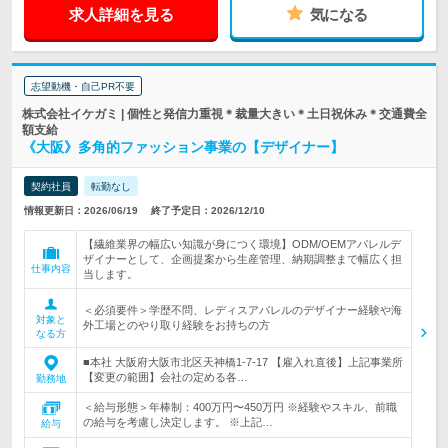
求人詳細を見る
気になる
志望動機・自己PR不要
株式会社イケガミ | 個性と発信力重視＊裁量大きい＊土日祝休み＊交通費全
額支給
《大阪》多角的ファッション事業の【デザイナー】
契約社員
転勤なし
情報更新日：2026/06/19
終了予定日：2026/12/10
【繊維業界の幅広い知識が身につく環境】ODM/OEMアパレルデ
ザイナーとして、企画提案から生産管理、納期調整まで幅広く担
仕事内容
当します。
＜必須要件＞学歴不問、レディスアパレルのデザイナー経験や海
対象と
外工場とのやり取り経験をお持ちの方
なる方
■本社 大阪府大阪市北区天神橋1‐7‐17 【雇入れ直後】上記事業所
【変更の範囲】会社の定める各…
勤務地
＜給与形態＞年棒制：400万円〜450万円 ※経験やスキル、前職
の給与を考慮し決定します。 ※上記…
給与