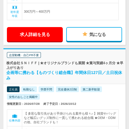
300万円～400万円
初年度
年収
求人詳細を見る
気になる
志望動機・自己PR不要
株式会社ＳＮＩＦＦ | ★オリジナルブランドも展開 ★賞与実績4ヶ月分 ★早
上がりあり
企画等に携わる【ものづくり総合職】年間休日127日／土日祝休
み
正社員
転勤なし
学歴不問
完全週休2日制
第二新卒歓迎
女性のおしごと掲載中
情報更新日：2026/07/28
終了予定日：2026/10/12
【 多彩な取引先があり手掛けられる案件も様々♪ 】雑貨やバッグ
など幅広いグッズ制作に一貫して携われる総合職 ★OEM・ODM
仕事内容
の他、自社ブランドも！