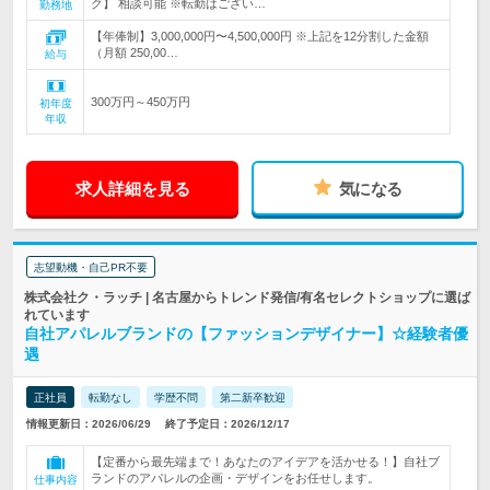
ク】 相談可能 ※転勤はござい…
勤務地
【年俸制】3,000,000円〜4,500,000円 ※上記を12分割した金額
（月額 250,00…
給与
300万円～450万円
初年度
年収
求人詳細を見る
気になる
志望動機・自己PR不要
株式会社ク・ラッチ | 名古屋からトレンド発信/有名セレクトショップに選ば
れています
自社アパレルブランドの【ファッションデザイナー】☆経験者優
遇
正社員
転勤なし
学歴不問
第二新卒歓迎
情報更新日：2026/06/29
終了予定日：2026/12/17
【定番から最先端まで！あなたのアイデアを活かせる！】自社ブ
ランドのアパレルの企画・デザインをお任せします。
仕事内容