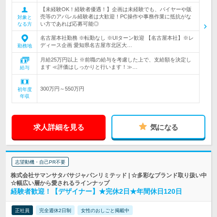
【未経験OK！経験者優遇！】企画は未経験でも、バイヤーや販
売等のアパレル経験者は大歓迎！PC操作や事務作業に抵抗がな
対象と
い方であれば応募可能◎
なる方
名古屋本社勤務 ※転勤なし ※UIターン歓迎 【名古屋本社】※レ
ディース企画 愛知県名古屋市北区大…
勤務地
月給25万円以上 ※前職の給与を考慮した上で、支給額を決定し
ます ≪評価はしっかりと行います！≫…
給与
300万円～550万円
初年度
年収
求人詳細を見る
気になる
志望動機・自己PR不要
株式会社サマンサタバサジャパンリミテッド | ☆多彩なブランド取り扱い中
☆幅広い層から愛されるラインナップ
経験者歓迎！【デザイナー】★完休2日★年間休日120日
正社員
完全週休2日制
女性のおしごと掲載中