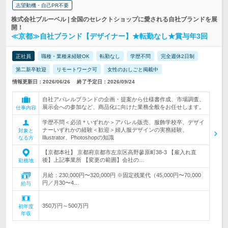
志望動機・自己PR不要
株式会社ブルーベル | 全国のセレクトショップに愛される自社ブランドを展
開！
≪京都≫自社ブランド【デザイナー】★転勤なし★賞与年3回
正社員
職種・業種未経験OK
転勤なし
学歴不問
完全週休2日制
第二新卒歓迎
リモートワーク可
女性のおしごと掲載中
情報更新日：2026/06/26
終了予定日：2026/09/24
自社アパレルブランドの企画・提案から仕様書作成、市場調査、
展示会への参加など、商品化に向けた業務全般をお任せします。
仕事内容
学歴不問＜必須＊いずれか＞アパレル販売、服飾学校卒、デザイ
ナーいずれかの経験＜歓迎＞婦人服デザインの実務経験、
対象と
Illustrator、Photoshopの知識
なる方
【京都本社】 京都府京都市左京区高野蓼原町38-3 【雇入れ直
後】上記事業所 【変更の範囲】会社の…
勤務地
月給：230,000円〜320,000円 ※固定残業代（45,000円〜70,000
円／月30〜4…
給与
350万円～500万円
初年度
年収