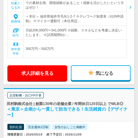
での素材企画、開発経験があること！経験を活かしたいという方
対象と
はぜひ！
なる方
＜本社＞ 福井県福井市毛矢1-2-7 ※テレワーク制度有（社内申請
制） ※マイカー通勤可（本社周辺…
勤務地
月給208,000円〜341,000円 ※経験、スキルなどを考慮し決定い
たします。 ※試用期間6か…
給与
300万円～500万円
初年度
年収
求人詳細を見る
気になる
志望動機・自己PR不要
田村駒株式会社 | 創業130年の老舗企業 / 年間休日120日以上 でWLB◎
＜東京＞企画から一貫して担当できる！生活雑貨の【デザイナ
ー】
契約社員
完全週休2日制
女性のおしごと掲載中
情報更新日：2026/05/19
終了予定日：2026/11/09