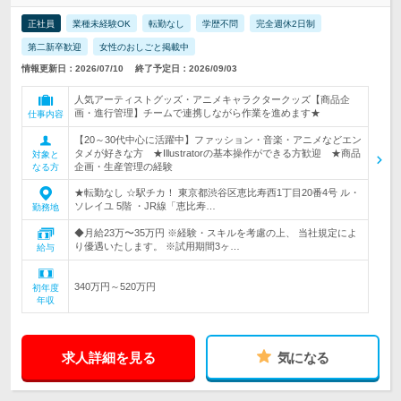
正社員
業種未経験OK
転勤なし
学歴不問
完全週休2日制
第二新卒歓迎
女性のおしごと掲載中
情報更新日：2026/07/10
終了予定日：2026/09/03
人気アーティストグッズ・アニメキャラクタークッズ【商品企
画・進行管理】チームで連携しながら作業を進めます★
仕事内容
【20～30代中心に活躍中】ファッション・音楽・アニメなどエン
タメが好きな方 ★Illustratorの基本操作ができる方歓迎 ★商品
対象と
企画・生産管理の経験
なる方
★転勤なし ☆駅チカ！ 東京都渋谷区恵比寿西1丁目20番4号 ル・
ソレイユ 5階 ・JR線「恵比寿…
勤務地
◆月給23万〜35万円 ※経験・スキルを考慮の上、 当社規定によ
り優遇いたします。 ※試用期間3ヶ…
給与
340万円～520万円
初年度
年収
求人詳細を見る
気になる