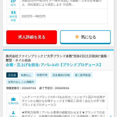
月給25万円〜40万円 ※一律手当含む ※経験・スキルを考慮の
上、当社規定により決定します ※試用…
給与
310万円～490万円
初年度
年収
求人詳細を見る
気になる
株式会社ファインブリック | *大手ブランド多数*完休2日(土日祝休)*服装・
髪型・ネイル自由
企画・立上げを担当♪アパレルの【ブランドプロデュース】
正社員
転勤なし
学歴不問
完全週休2日制
第二新卒歓迎
女性のおしごと掲載中
情報更新日：2026/07/24
終了予定日：2026/09/24
＼レディースブランドの0⇒1をお任せ／コンセプト設計や企画デ
ザインから細かな仕様チェックまで幅広く担当！あなたの手で新
仕事内容
ブランドをプロデュース◎
★即戦力採用！アパレル業界の経験活かせます★ブランドでの企
画デザイン、仕様書の作成経験(3年以上)◇企画制作・運営に広く
対象と