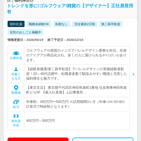
日｜福利厚生◎
トレンドを形に!ゴルフウェア/雑貨の【デザイナー】正社員登用
有
契約社員
職種未経験OK
転勤なし
完全週休2日制
第二新卒歓迎
女性のおしごと掲載中
情報更新日：2026/06/19
終了予定日：2026/12/10
ゴルフウェアや雑貨のメンズアパレルデザイン業務を担当。自身
のアイデアが商品化され、多くの人に届けられるやりがいがあり
仕事内容
ます。
【経験者優遇/第二新卒歓迎】アパレルデザインの実務経験者歓
迎！20～40代活躍中、転職者多数で馴染みやすい職場と充実した
対象と
福利厚生も魅力です。
なる方
【東京支店】 東京都千代田区神田和泉町1番地 住友商事神田和泉
町ビル5F 【雇入れ直後】上記事業所…
勤務地
年俸制：400万円〜500万円 ※試用期間3ヶ月（年俸÷14÷20÷8の
計算式で時給制となります）
給与
400万円～500万円
初年度
年収