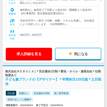
関わりたい方はぜひ◎
なる方
★転勤なし ★四谷三丁目駅より徒歩3分・曙橋駅より徒歩8分
【EC事業部】 東京都新宿区愛住町11…
勤務地
月給30万円〜＋賞与 ※年齢・経験・スキルを考慮し、当社規定
により決定いたします。 ※試用期間2ヵ…
給与
360万円～500万円
初年度
年収
求人詳細を見る
気になる
株式会社ＮＥＢＵＬＡ | ＊完全週休2日制＊髪色・ネイル・服装自由＊社割
制度あり
子ども服ブランドの【デザイナー】＊年間休日125日超＊土日祝
休
正社員
転勤なし
完全週休2日制
第二新卒歓迎
女性のおしごと掲載中
情報更新日：2026/08/04
終了予定日：2026/08/31