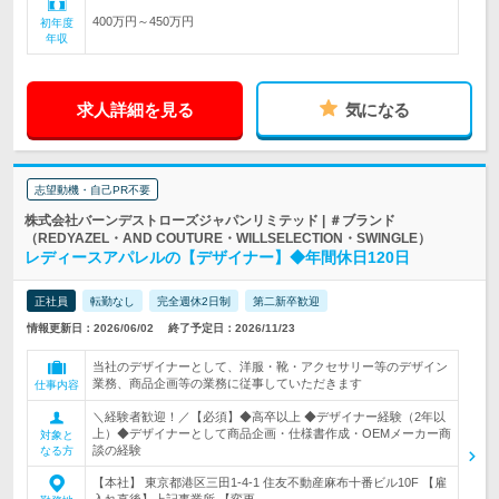
400万円～450万円
初年度
年収
求人詳細を見る
気になる
志望動機・自己PR不要
株式会社バーンデストローズジャパンリミテッド | ＃ブランド
（REDYAZEL・AND COUTURE・WILLSELECTION・SWINGLE）
レディースアパレルの【デザイナー】◆年間休日120日
正社員
転勤なし
完全週休2日制
第二新卒歓迎
情報更新日：2026/06/02
終了予定日：2026/11/23
当社のデザイナーとして、洋服・靴・アクセサリー等のデザイン
業務、商品企画等の業務に従事していただきます
仕事内容
＼経験者歓迎！／【必須】◆高卒以上 ◆デザイナー経験（2年以
上）◆デザイナーとして商品企画・仕様書作成・OEMメーカー商
対象と
談の経験
なる方
【本社】 東京都港区三田1-4-1 住友不動産麻布十番ビル10F 【雇