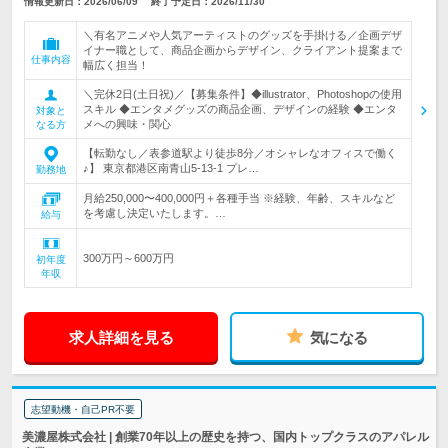
情報更新日：2026/06/09
終了予定日：2026/11/30
＼有名アニメや人気アーティストのグッズを手掛ける／企画デザ
イナー職として、商品企画からデザイン、クライアント提案まで
仕事内容
幅広く担当！
＼完休2日(土日祝)／【募集条件】◆illustrator、Photoshopの使用
スキル ◆エンタメグッズの商品企画、デザインの経験 ◆エンタ
対象と
メへの興味・関心
なる方
【転勤なし／表参道駅より徒歩8分／オシャレなオフィスで働く
♪】 東京都港区南青山5-13-1 プレ…
勤務地
月給250,000〜400,000円＋各種手当 ※経験、年齢、スキルなど
を考慮し決定いたします。…
給与
300万円～600万円
初年度
年収
求人詳細を見る
気になる
志望動機・自己PR不要
美濃屋株式会社 | 創業70年以上の歴史を持つ、国内トップクラスのアパレル