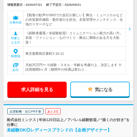
情報更新日：2026/07/21
終了予定日：2026/09/21
【観客の歓声やSNSでの反応が嬉しい】舞台・ミュージカルなど
の衣装製作補助・製作進行を担当。衣装管理やメンテナンス、生
仕事内容
地のリサーチなど
《経験者優遇／未経験歓迎》コミュニケーション能力の高い方。
衣装・ファッション・ものづくり・舞台に興味がある方を大歓
対象と
迎！
なる方
東京都豊島区要町2-16-11
勤務地
月給25万円〜 ※経験・スキル・年齢を考慮の上、決定します ※
試用期間6ヶ月（期間中の待遇は変わり…
給与
求人詳細を見る
気になる
志望動機・自己PR不要
あと2日
株式会社ミンクス | 年休120日以上／アパレル経験歓迎／“描くのが好き”を
仕事に
未経験OK◎レディースブランドの【企画デザイナー】