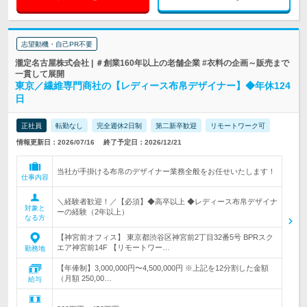
志望動機・自己PR不要
瀧定名古屋株式会社 | ＃創業160年以上の老舗企業 #衣料の企画～販売まで
一貫して展開
東京／繊維専門商社の【レディース布帛デザイナー】◆年休124
日
正社員
転勤なし
完全週休2日制
第二新卒歓迎
リモートワーク可
情報更新日：2026/07/16
終了予定日：2026/12/21
当社が手掛ける布帛のデザイナー業務全般をお任せいたします！
仕事内容
＼経験者歓迎！／【必須】◆高卒以上 ◆レディース布帛デザイナ
対象と
ーの経験（2年以上）
なる方
【神宮前オフィス】 東京都渋谷区神宮前2丁目32番5号 BPRスク
エア神宮前14F 【リモートワー…
勤務地
【年俸制】3,000,000円〜4,500,000円 ※上記を12分割した金額
（月額 250,00…
給与