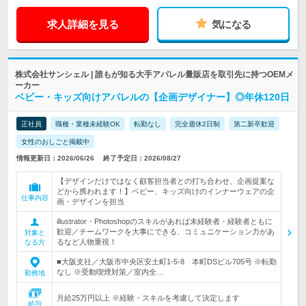
求人詳細を見る
気になる
株式会社サンシェル | 誰もが知る大手アパレル量販店を取引先に持つOEMメ
ーカー
ベビー・キッズ向けアパレルの【企画デザイナー】◎年休120日
正社員
職種・業種未経験OK
転勤なし
完全週休2日制
第二新卒歓迎
女性のおしごと掲載中
情報更新日：2026/06/26
終了予定日：2026/08/27
【デザインだけではなく顧客担当者との打ち合わせ、企画提案な
どから携われます！】ベビー、キッズ向けのインナーウェアの企
仕事内容
画・デザインを担当
illustrator・Photoshopのスキルがあれば未経験者・経験者ともに
歓迎／チームワークを大事にできる、コミュニケーション力があ
対象と
るなど人物重視！
なる方
■大阪支社／大阪市中央区安土町1-5-8 本町DSビル705号 ※転勤
なし ※受動喫煙対策／室内全…
勤務地
月給25万円以上 ※経験・スキルを考慮して決定します
給与