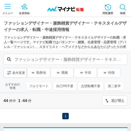
メニュー
会員登録
閲覧履歴
検索
ファッションデザイナー・服飾雑貨デザイナー・テキスタイルデザ
イナーの求人・転職・中途採用情報
ファッションデザイナー・服飾雑貨デザイナー・テキスタイルデザイナーの転職・求
人一覧ページです。マイナビ転職ではパタンナー・縫製、生産管理・品質管理（アパ
レル・ファッション）、スタイリスト・ヘアメイクなどからもあなたにぴったりの求
人を探せます。
ファッションデザイナー・服飾雑貨デザイナー・テキスタイル
勤務地
職種
年収
特徴
条件変更
おすすめの
フルリモート
自己PR不要
志望動機不要
第二新卒
特徴
44
1
44
並び替え
件中
-
件
1