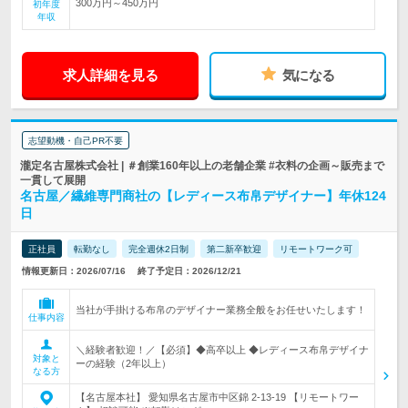
300万円～450万円
初年度
年収
求人詳細を見る
気になる
志望動機・自己PR不要
瀧定名古屋株式会社 | ＃創業160年以上の老舗企業 #衣料の企画～販売まで
一貫して展開
名古屋／繊維専門商社の【レディース布帛デザイナー】年休124
日
正社員
転勤なし
完全週休2日制
第二新卒歓迎
リモートワーク可
情報更新日：2026/07/16
終了予定日：2026/12/21
当社が手掛ける布帛のデザイナー業務全般をお任せいたします！
仕事内容
＼経験者歓迎！／【必須】◆高卒以上 ◆レディース布帛デザイナ
対象と
ーの経験（2年以上）
なる方
【名古屋本社】 愛知県名古屋市中区錦 2-13-19 【リモートワー