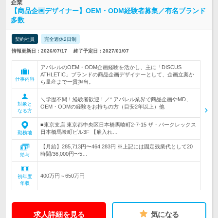
企業
【商品企画デザイナー】OEM・ODM経験者募集／有名ブランド
多数
契約社員
完全週休2日制
情報更新日：2026/07/17
終了予定日：2027/01/07
アパレルのOEM・ODM企画経験を活かし、主に「DISCUS
ATHLETIC」ブランドの商品企画デザイナーとして、企画立案か
仕事内容
ら量産まで一貫担当。
＼学歴不問！経験者歓迎！／* アパレル業界で商品企画やMD、
対象と
OEM・ODMの経験をお持ちの方（目安2年以上）他
なる方
■東京支店 東京都中央区日本橋馬喰町2-7-15 ザ・パークレックス
日本橋馬喰町ビル3F 【雇入れ…
勤務地
【月給】285,713円〜464,283円 ※上記には固定残業代として20
時間/36,000円〜5…
給与
400万円～650万円
初年度
年収
求人詳細を見る
気になる