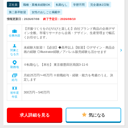
正社員
職種・業種未経験OK
転勤なし
学歴不問
完全週休2日制
第二新卒歓迎
女性のおしごと掲載中
情報更新日：2026/07/08
終了予定日：2026/08/10
【洋服づくりをのびのびと楽しむ】自社ブランド商品の企画デザ
イン全般。市場リサーチから企画・デザイン、生産管理まで幅広
仕事内容
くお任せします。
未経験大歓迎！【必須】◆高卒以上【歓迎】◎デザイン・商品企
対象と
画の経験 ◎Illustrator経験／アパレル販売経験も活かせます
なる方
※転勤なし 【本社】 東京都墨田区両国3-11-6
勤務地
月給25万円〜45万円 ※前職給与・経験・能力を考慮のうえ、決
定します
給与
300万円～540万円
初年度
年収
求人詳細を見る
気になる