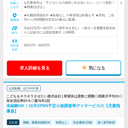
な応募条件は「子どもたちの成長に向き合いたい」という意欲！
対象と
★残業ほぼなし
なる方
★札幌採用強化中 ★転勤なし ※希望者は転勤も可 ★原則、ご自
宅から1時間圏内(目安)の拠点に配属…
勤務地
月給22万円〜38万円（一律手当を含む）＋賞与＋交通費全額支給
※上記給与には固定残業代（10時間…
給与
300万円～500万円
初年度
年収
求人詳細を見る
気になる
志望動機・自己PR不要
こどもをキラキラさせたい株式会社 | 希望休は柔軟に調整◇残業月平均3h◇
有休消化率80％◇賞与年2回
未経験OK！10月OPEN予定☆放課後等デイサービスの【児童指
導員】
正社員
職種・業種未経験OK
転勤なし
完全週休2日制
第二新卒歓迎