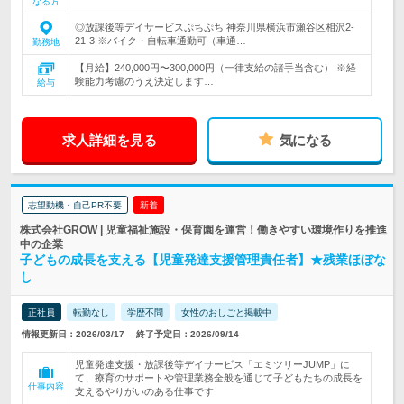
なる方
◎放課後等デイサービスぷちぷち 神奈川県横浜市瀬谷区相沢2-
21-3 ※バイク・自転車通勤可（車通…
勤務地
【月給】240,000円〜300,000円（一律支給の諸手当含む） ※経
験能力考慮のうえ決定します…
給与
求人詳細を見る
気になる
志望動機・自己PR不要
新着
株式会社GROW | 児童福祉施設・保育園を運営！働きやすい環境作りを推進
中の企業
子どもの成長を支える【児童発達支援管理責任者】★残業ほぼな
し
正社員
転勤なし
学歴不問
女性のおしごと掲載中
情報更新日：2026/03/17
終了予定日：2026/09/14
児童発達支援・放課後等デイサービス「エミツリーJUMP」に
て、療育のサポートや管理業務全般を通じて子どもたちの成長を
仕事内容
支えるやりがいのある仕事です