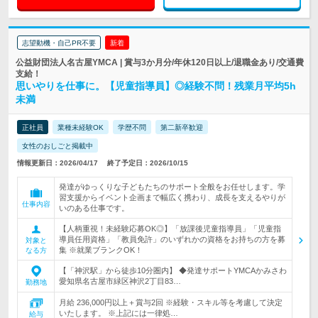
志望動機・自己PR不要
新着
公益財団法人名古屋YMCA | 賞与3か月分/年休120日以上/退職金あり/交通費
支給！
思いやりを仕事に。【児童指導員】◎経験不問！残業月平均5h
未満
正社員
業種未経験OK
学歴不問
第二新卒歓迎
女性のおしごと掲載中
情報更新日：2026/04/17
終了予定日：2026/10/15
発達がゆっくりな子どもたちのサポート全般をお任せします。学
習支援からイベント企画まで幅広く携わり、成長を支えるやりが
仕事内容
いのある仕事です。
【人柄重視！未経験応募OK◎】「放課後児童指導員」「児童指
導員任用資格」「教員免許」のいずれかの資格をお持ちの方を募
対象と
集 ※就業ブランクOK！
なる方
【「神沢駅」から徒歩10分圏内】 ◆発達サポートYMCAかみさわ
愛知県名古屋市緑区神沢2丁目83…
勤務地
月給 236,000円以上＋賞与2回 ※経験・スキル等を考慮して決定
いたします。 ※上記には一律処…
給与