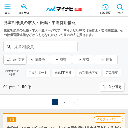
メニュー
会員登録
閲覧履歴
検索
児童相談員の求人・転職・中途採用情報
児童相談員の転職・求人一覧ページです。マイナビ転職では保育士・幼稚園教諭、そ
の他保育関連職などからもあなたにぴったりの求人を探せます。
児童相談員
勤務地
職種
年収
特徴
条件変更
おすすめの
フルリモート
自己PR不要
志望動機不要
第二新卒
特徴
91
1
50
並び替え
件中
-
件
1
2
追加コンテンツ
注目
株式会社マミー・インターナショナル | ★完全週休2日★社宅あり・遠方か