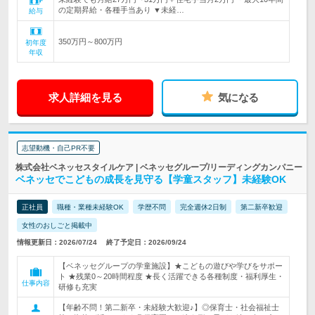
の定期昇給・各種手当あり ▼未経…
給与
350万円～800万円
初年度
年収
求人詳細を見る
気になる
志望動機・自己PR不要
株式会社ベネッセスタイルケア | ベネッセグループ/リーディングカンパニー
ベネッセでこどもの成長を見守る【学童スタッフ】未経験OK
正社員
職種・業種未経験OK
学歴不問
完全週休2日制
第二新卒歓迎
女性のおしごと掲載中
情報更新日：2026/07/24
終了予定日：2026/09/24
【ベネッセグループの学童施設】★こどもの遊びや学びをサポー
ト ★残業0～20時間程度 ★長く活躍できる各種制度・福利厚生・
仕事内容
研修も充実
【年齢不問！第二新卒・未経験大歓迎♪】◎保育士・社会福祉士