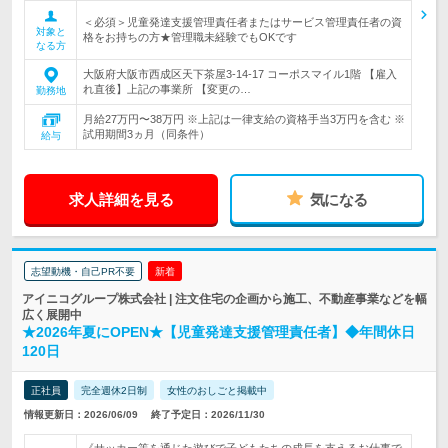
＜必須＞児童発達支援管理責任者またはサービス管理責任者の資
対象と
格をお持ちの方★管理職未経験でもOKです
なる方
大阪府大阪市西成区天下茶屋3-14-17 コーポスマイル1階 【雇入
れ直後】上記の事業所 【変更の…
勤務地
月給27万円〜38万円 ※上記は一律支給の資格手当3万円を含む ※
試用期間3ヵ月（同条件）
給与
求人詳細を見る
気になる
志望動機・自己PR不要
新着
アイニコグループ株式会社 | 注文住宅の企画から施工、不動産事業などを幅
広く展開中
★2026年夏にOPEN★【児童発達支援管理責任者】◆年間休日
120日
正社員
完全週休2日制
女性のおしごと掲載中
情報更新日：2026/06/09
終了予定日：2026/11/30