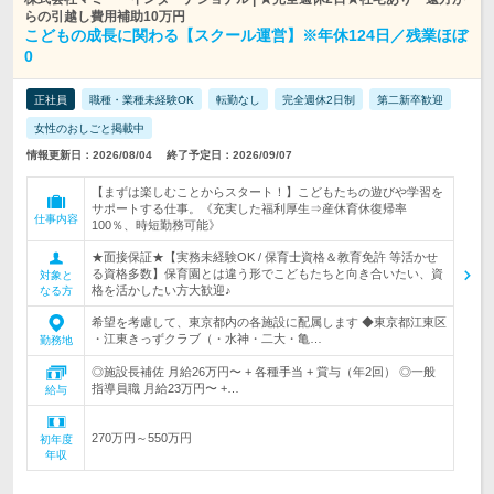
らの引越し費用補助10万円
こどもの成長に関わる【スクール運営】※年休124日／残業ほぼ
0
正社員
職種・業種未経験OK
転勤なし
完全週休2日制
第二新卒歓迎
女性のおしごと掲載中
情報更新日：2026/08/04
終了予定日：2026/09/07
【まずは楽しむことからスタート！】こどもたちの遊びや学習を
サポートする仕事。《充実した福利厚生⇒産休育休復帰率
仕事内容
100％、時短勤務可能》
★面接保証★【実務未経験OK / 保育士資格＆教育免許 等活かせ
る資格多数】保育園とは違う形でこどもたちと向き合いたい、資
対象と
格を活かしたい方大歓迎♪
なる方
希望を考慮して、東京都内の各施設に配属します ◆東京都江東区
・江東きっずクラブ（・水神・二大・亀…
勤務地
◎施設長補佐 月給26万円〜 + 各種手当 + 賞与（年2回） ◎一般
指導員職 月給23万円〜 +…
給与
270万円～550万円
初年度
年収