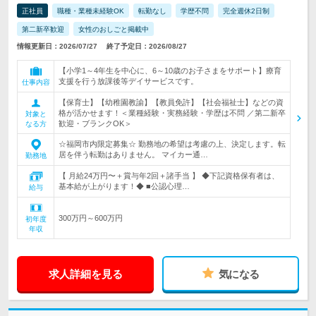
正社員
職種・業種未経験OK
転勤なし
学歴不問
完全週休2日制
第二新卒歓迎
女性のおしごと掲載中
情報更新日：2026/07/27
終了予定日：2026/08/27
【小学1～4年生を中心に、6～10歳のお子さまをサポート】療育
支援を行う放課後等デイサービスです。
仕事内容
【保育士】【幼稚園教諭】【教員免許】【社会福祉士】などの資
格が活かせます！＜業種経験・実務経験・学歴は不問 ／第二新卒
対象と
歓迎・ブランクOK＞
なる方
☆福岡市内限定募集☆ 勤務地の希望は考慮の上、決定します。転
居を伴う転勤はありません。 マイカー通…
勤務地
【 月給24万円〜＋賞与年2回＋諸手当 】 ◆下記資格保有者は、
基本給が上がります！◆ ■公認心理…
給与
300万円～600万円
初年度
年収
求人詳細を見る
気になる