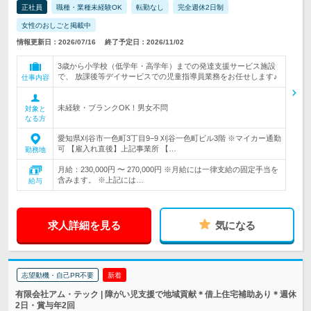
正社員
職種・業種未経験OK
転勤なし
完全週休2日制
女性のおしごと掲載中
情報更新日：2026/07/16
終了予定日：2026/11/02
3歳から小学校（低学年・高学年）までの発達支援サービス施設
で、 放課後等デイサービスでの児童指導員業務をお任せします♪
仕事内容
未経験・ブランクOK！男女不問
対象と
なる方
愛知県刈谷市一色町3丁目9−9 刈谷一色町ビル3階 ※マイカー通勤
可 【雇入れ直後】上記事業所 【…
勤務地
月給：230,000円 〜 270,000円 ※月給には一律支給の固定手当を
含みます。 ※上記には…
給与
求人詳細を見る
気になる
志望動機・自己PR不要
新着
有限会社アム・テック | 障がい児支援で地域貢献＊借上住宅補助あり＊週休
2日・賞与年2回