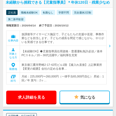
未経験から挑戦できる【児童指導員】＊年休120日・残業少なめ
正社員
職種未経験OK
転勤なし
学歴不問
完全週休2日制
第二新卒歓迎
情報更新日：2026/04/14
終了予定日：2026/10/12
放課後等デイサービス施設で、子どもたちの支援や送迎、事務作
業などを担当します。子どもの成長を間近で感じながら、やりが
仕事内容
いを実感できる仕事です。
【未経験OK】◆児童指導員任用資格・普通運転免許必須／基本
対象と
PCスキル／20～30代活躍中／福利厚生充実
なる方
東京都三鷹市野崎2-17-42司ビル1階 【雇入れ直後】上記事業所
【変更の範囲】会社の定める各事…
勤務地
月給：225,000円〜260,000円（一律手当65,000円含む） 昇給：1
回／年 賞与：2ヶ…
給与
求人詳細を見る
気になる
志望動機・自己PR不要