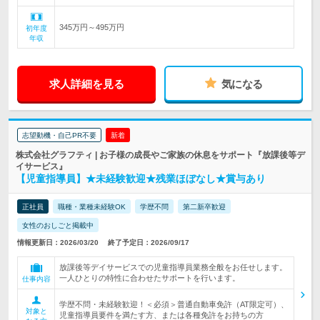
345万円～495万円
初年度
年収
求人詳細を見る
気になる
志望動機・自己PR不要
新着
株式会社グラフティ | お子様の成長やご家族の休息をサポート『放課後等デ
イサービス』
【児童指導員】★未経験歓迎★残業ほぼなし★賞与あり
正社員
職種・業種未経験OK
学歴不問
第二新卒歓迎
女性のおしごと掲載中
情報更新日：2026/03/20
終了予定日：2026/09/17
放課後等デイサービスでの児童指導員業務全般をお任せします。
一人ひとりの特性に合わせたサポートを行います。
仕事内容
学歴不問・未経験歓迎！＜必須＞普通自動車免許（AT限定可）、
対象と
児童指導員要件を満たす方、または各種免許をお持ちの方