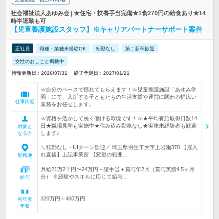
社会福祉法人あゆみ会 | ★住宅・扶養手当完備★1食270円の給食あり★14
時半退勤も可
【児童養護施設スタッフ】※キャリアパートナーサポート案件
正社員
職種・業種未経験OK
転勤なし
第二新卒歓迎
女性のおしごと掲載中
情報更新日：2026/07/31
終了予定日：2027/01/21
≪自分のペースで慣れてもらえます！≫児童養護施設「あゆみ学
園」にて、入所する子どもたちの生活支援や運営に関わる幅広い
仕事内容
業務をお任せします。
≪資格を活かして長く働ける環境です！≫★平均有給取得日数14
日★職場見学も実施中★住み込み勤務なし★実務未経験者も歓迎
対象と
します♪
なる方
＼転勤なし・UIターン歓迎／ 埼玉県羽生市大字上岩瀬370 【雇入
れ直後】上記事業所 【変更の範囲…
勤務地
月給21万2千円〜24万円＋諸手当＋賞与年2回（賞与実績4.5ヶ月
分） ※経験やスキルに応じて給与…
給与
320万円～400万円
初年度
年収