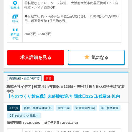
◎転勤なし／U・Iターン歓迎！ 大阪府大阪市此花区梅町1-2 ※自
転車・バイク通勤OK
勤務地
◆月給23万円〜 +諸手当 ※固定残業代含む：25時間分／3万8000
円、超過分支給 (月平均の残…
給与
300万円～330万円
初年度
年収
求人詳細を見る
気になる
志望動機・自己PR不要
新着
株式会社イデア | 残業月5h/年間休日125日～/男性社員も育休取得実績/定着
率◎
【ものづくり製造職】未経験歓迎/年間休日125日/残業5h以内
正社員
職種・業種未経験OK
学歴不問
完全週休2日制
第二新卒歓迎
女性のおしごと掲載中
情報更新日：2026/08/07
終了予定日：2026/10/08