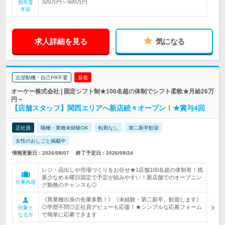
320万円～500万円
初年度
年収
求人詳細を見る
気になる
志望動機・自己PR不要
新着
オーケー株式会社 | 固定シフト制★100名超の体制でシフト柔軟★月給26万
円～
【店舗スタッフ】関西エリアへ新店続々オープン！★賞与4回
正社員
職種・業種未経験OK
転勤なし
第二新卒歓迎
女性のおしごと掲載中
情報更新日：2026/08/07
終了予定日：2026/09/24
レジ・品出しや売場づくりをお任せ★1店舗100名超の体制有！残
業少なめ＆曜日固定で予定が組みやすい！新店舗でのオープニン
仕事内容
グ勤務のチャンスも◎
《異業種出身の先輩多数！》《未経験・第二新卒、歓迎します》
◎学歴不問◎正社員デビューも応援！★シンプルな応募フォーム
対象と
で簡単に応募できます
なる方