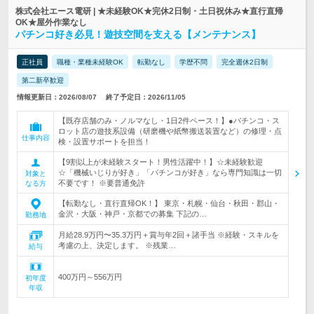
株式会社エース電研 | ★未経験OK★完休2日制・土日祝休み★直行直帰
OK★屋外作業なし
パチンコ好き必見！遊技空間を支える【メンテナンス】
正社員
職種・業種未経験OK
転勤なし
学歴不問
完全週休2日制
第二新卒歓迎
情報更新日：2026/08/07
終了予定日：2026/11/05
【既存店舗のみ・ノルマなし・1日2件ペース！】●パチンコ・ス
ロット店の遊技系設備（研磨機や紙幣搬送装置など）の修理・点
仕事内容
検・設置サポートを担当！
【9割以上が未経験スタート！男性活躍中！】☆未経験歓迎
☆「機械いじりが好き」「パチンコが好き」なら専門知識は一切
対象と
不要です！ ※要普通免許
なる方
【転勤なし・直行直帰OK！】 東京・札幌・仙台・秋田・郡山・
金沢・大阪・神戸・京都での募集 下記の…
勤務地
月給28.9万円〜35.3万円＋賞与年2回＋諸手当 ※経験・スキルを
考慮の上、決定します。 ※残業…
給与
400万円～556万円
初年度
年収