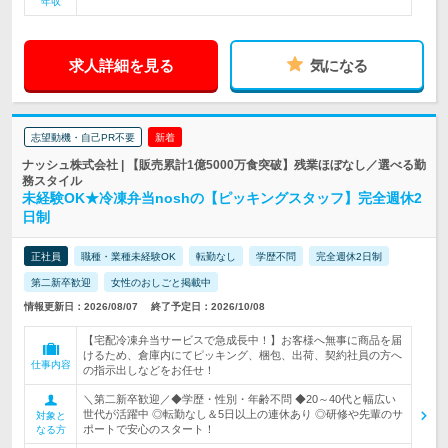
年収
求人詳細を見る
気になる
志望動機・自己PR不要
新着
ナッシュ株式会社 | 【販売累計1億5000万食突破】残業ほぼなし／選べる勤
務スタイル
未経験OK★冷凍弁当noshの【ピッキングスタッフ】完全週休2
日制
正社員
職種・業種未経験OK
転勤なし
学歴不問
完全週休2日制
第二新卒歓迎
女性のおしごと掲載中
情報更新日：2026/08/07
終了予定日：2026/10/08
【宅配冷凍弁当サービスで急成長中！】お客様へ無事に商品を届
けるため、倉庫内にてピッキング、梱包、出荷、契約社員の方へ
仕事内容
の指示出しなどをお任せ！
＼第二新卒歓迎／◆学歴・性別・年齢不問 ◆20～40代と幅広い
世代が活躍中 ◎転勤なし＆5日以上の連休あり ◎研修や先輩のサ
対象と
ポートで安心のスタート！
なる方