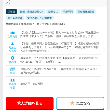
フ】
正社員
職種・業種未経験OK
転勤なし
学歴不問
完全週休2日制
第二新卒歓迎
女性のおしごと掲載中
情報更新日：2026/08/07
終了予定日：2026/11/05
【1組に2名以上のチーム制】都内を中心としたビルや商業施設の
貯水槽（水タンク）の点検・清掃・修繕業務をお任せします。
仕事内容
【学歴・経験不問／要普通免許（AT限定可）】特別な経験や知識
は必要ありません。しっかり挨拶ができて、仲間と協力する気持
対象と
ちがあれば大歓迎です！
なる方
事業本部、または当社各支店 東京【事業本部】 東京都葛飾区小
菅4-20-21 【支店】 ［埼玉］さ…
勤務地
月給22万1,750円〜24万3,750円 +各種手当+月額賞与 ★月収例：
33万9,000円/未…
給与
350万円～550万円
初年度
年収
求人詳細を見る
気になる