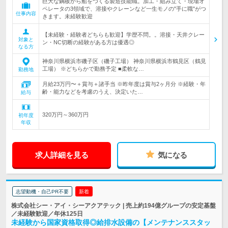
巨大な鋼板から船をつくる製造技能職。加工・組み立て・現場オ
ペレータの3領域で、溶接やクレーンなど一生モノの"手に職"がつ
仕事内容
きます。未経験歓迎
【未経験・経験者どちらも歓迎】学歴不問。。溶接・天井クレー
対象と
ン・NC切断の経験がある方は優遇◎
なる方
神奈川県横浜市磯子区（磯子工場） 神奈川県横浜市鶴見区（鶴見
工場） ※どちらかで勤務予定 ■柔軟な…
勤務地
月給23万円〜＋賞与＋諸手当 ※昨年度は賞与2ヶ月分 ※経験・年
齢・能力などを考慮のうえ、決定いた…
給与
320万円～360万円
初年度
年収
求人詳細を見る
気になる
志望動機・自己PR不要
新着
株式会社シー・アイ・シーアクアテック | 売上約194億グループの安定基盤
／未経験歓迎／年休125日
未経験から国家資格取得◎給排水設備の【メンテナンススタッ