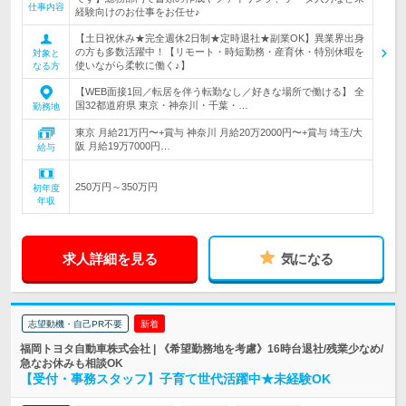
仕事内容
経験向けのお仕事をお任せ♪
【土日祝休み★完全週休2日制★定時退社★副業OK】異業界出身
の方も多数活躍中！【リモート・時短勤務・産育休・特別休暇を
対象と
使いながら柔軟に働く♪】
なる方
【WEB面接1回／転居を伴う転勤なし／好きな場所で働ける】 全
国32都道府県 東京・神奈川・千葉・…
勤務地
東京 月給21万円〜+賞与 神奈川 月給20万2000円〜+賞与 埼玉/大
阪 月給19万7000円…
給与
250万円～350万円
初年度
年収
求人詳細を見る
気になる
志望動機・自己PR不要
新着
福岡トヨタ自動車株式会社 | 《希望勤務地を考慮》16時台退社/残業少なめ/
急なお休みも相談OK
【受付・事務スタッフ】子育て世代活躍中★未経験OK