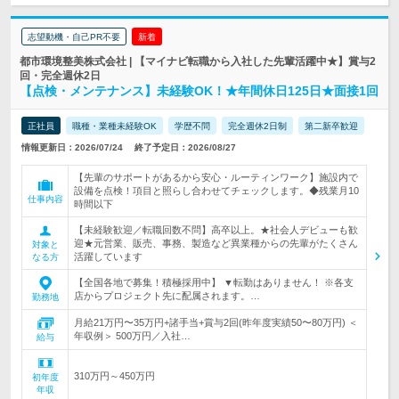
志望動機・自己PR不要
新着
都市環境整美株式会社 | 【マイナビ転職から入社した先輩活躍中★】賞与2
回・完全週休2日
【点検・メンテナンス】未経験OK！★年間休日125日★面接1回
正社員
職種・業種未経験OK
学歴不問
完全週休2日制
第二新卒歓迎
情報更新日：2026/07/24
終了予定日：2026/08/27
【先輩のサポートがあるから安心・ルーティンワーク】施設内で
設備を点検！項目と照らし合わせてチェックします。◆残業月10
仕事内容
時間以下
【未経験歓迎／転職回数不問】高卒以上。★社会人デビューも歓
迎★元営業、販売、事務、製造など異業種からの先輩がたくさん
対象と
活躍しています
なる方
【全国各地で募集！積極採用中】 ▼転勤はありません！ ※各支
店からプロジェクト先に配属されます。…
勤務地
月給21万円〜35万円+諸手当+賞与2回(昨年度実績50〜80万円) ＜
年収例＞ 500万円／入社…
給与
310万円～450万円
初年度
年収