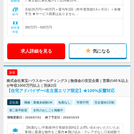
／東京都江東区亀戸2丁目26番10号…
勤務地
月給26万円〜40万円＋賞与年2回（昨年度実績3.5ヶ月分）＋各種
手当 ★サービス残業はありません…
給与
380万円～600万円
初年度
年収
求人詳細を見る
気になる
新着
株式会社東宝ハウスホールディングス | 無借金の安定企業｜営業の40％以上
が年収1000万円以上｜完休2日
【住宅アドバイザー/名古屋エリア限定】★100%反響対応
正社員
職種・業種未経験OK
転勤なし
学歴不問
完全週休2日制
第二新卒歓迎
女性のおしごと掲載中
情報更新日：2026/07/31
終了予定日：2026/10/15
【転勤なし/不動産仲介実績全国9位】お問い合わせいただいたお
客様に最適な物件をご案内★飛び込み・テレアポなし◎未経験で