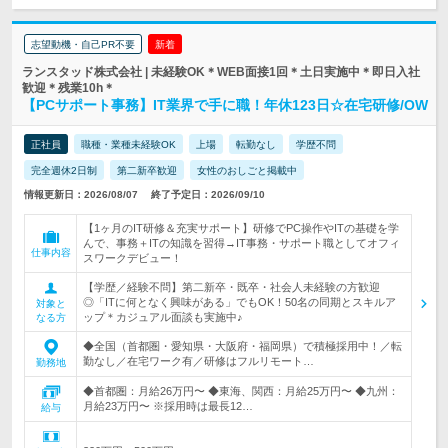
志望動機・自己PR不要
新着
ランスタッド株式会社 | 未経験OK＊WEB面接1回＊土日実施中＊即日入社
歓迎＊残業10h＊
【PCサポート事務】IT業界で手に職！年休123日☆在宅研修/OW
正社員
職種・業種未経験OK
上場
転勤なし
学歴不問
完全週休2日制
第二新卒歓迎
女性のおしごと掲載中
情報更新日：2026/08/07
終了予定日：2026/09/10
【1ヶ月のIT研修＆充実サポート】研修でPC操作やITの基礎を学
んで、事務＋ITの知識を習得→IT事務・サポート職としてオフィ
仕事内容
スワークデビュー！
【学歴／経験不問】第二新卒・既卒・社会人未経験の方歓迎
◎「ITに何となく興味がある」でもOK！50名の同期とスキルア
対象と
ップ＊カジュアル面談も実施中♪
なる方
◆全国（首都圏・愛知県・大阪府・福岡県）で積極採用中！／転
勤なし／在宅ワーク有／研修はフルリモート…
勤務地
◆首都圏：月給26万円〜 ◆東海、関西：月給25万円〜 ◆九州：
月給23万円〜 ※採用時は最長12…
給与