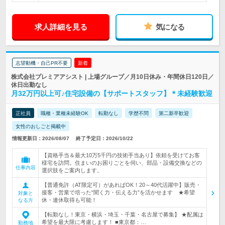
求人詳細を見る
気になる
志望動機・自己PR不要
新着
株式会社プレミアアシスト | 上場グループ／月10日休み・年間休日120日／
休日出勤なし
月32万円以上可♪住宅設備の【サポートスタッフ】＊未経験歓迎
正社員
職種・業種未経験OK
転勤なし
学歴不問
第二新卒歓迎
女性のおしごと掲載中
情報更新日：2026/08/07
終了予定日：2026/10/22
【資格手当＆最大10万5千円の技術手当あり】依頼を受けてお客
様宅を訪問。住まいのお困りごとを伺い、部品・設備交換などの
仕事内容
選択肢をご案内します。
【普通免許（AT限定可）があればOK！20～40代活躍中】販売・
接客・営業で培った“聞く力・伝える力”を活かせます ★希望
対象と
休・連休取得も可能！
なる方
【転勤なし！東京・横浜・埼玉・千葉・名古屋で募集】 ★配属は
希望を最大限に考慮します！ ■東京都：…
勤務地