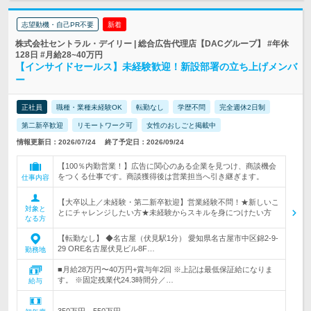
志望動機・自己PR不要
新着
株式会社セントラル・デイリー | 総合広告代理店【DACグループ】 #年休
128日 #月給28~40万円
【インサイドセールス】未経験歓迎！新設部署の立ち上げメンバ
ー
正社員
職種・業種未経験OK
転勤なし
学歴不問
完全週休2日制
第二新卒歓迎
リモートワーク可
女性のおしごと掲載中
情報更新日：2026/07/24
終了予定日：2026/09/24
【100％内勤営業！】広告に関心のある企業を見つけ、商談機会
をつくる仕事です。商談獲得後は営業担当へ引き継ぎます。
仕事内容
【大卒以上／未経験・第二新卒歓迎】営業経験不問！★新しいこ
対象と
とにチャレンジしたい方★未経験からスキルを身につけたい方
なる方
【転勤なし】 ◆名古屋（伏見駅1分） 愛知県名古屋市中区錦2-9-
29 ORE名古屋伏見ビル8F…
勤務地
■月給28万円〜40万円+賞与年2回 ※上記は最低保証給になりま
す。 ※固定残業代24.3時間分／…
給与
350万円～550万円