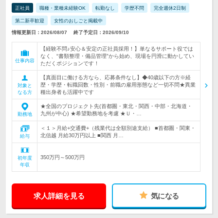
正社員
職種・業種未経験OK
転勤なし
学歴不問
完全週休2日制
第二新卒歓迎
女性のおしごと掲載中
情報更新日：2026/08/07
終了予定日：2026/09/10
【経験不問♪安心＆安定の正社員採用！】単なるサポート役では
なく、“書類整理・備品管理”から始め、現場を円滑に動かしてい
仕事内容
ただくポジションです！
【真面目に働ける方なら、応募条件なし】◆40歳以下の方※経
歴・学歴・転職回数・性別・前職の雇用形態など一切不問★異業
対象と
種出身者も活躍中です
なる方
★全国のプロジェクト先(首都圏・東北・関西・中部・北海道・
九州が中心) ★希望勤務地を考慮 ★Ｕ・…
勤務地
＜１＞月給+交通費+（残業代は全額別途支給） ■首都圏・関東・
北信越 月給30万円以上 ■関西 月…
給与
350万円～500万円
初年度
年収
求人詳細を見る
気になる