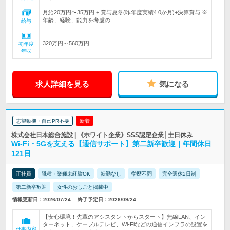
月給20万円〜35万円 + 賞与夏冬(昨年度実績4.0か月)+決算賞与 ※
年齢、経験、能力を考慮の…
給与
320万円～560万円
初年度
年収
求人詳細を見る
気になる
志望動機・自己PR不要
新着
株式会社日本総合施設 | 《ホワイト企業》SSS認定企業│土日休み
Wi-Fi・5Gを支える【通信サポート】第二新卒歓迎｜年間休日
121日
正社員
職種・業種未経験OK
転勤なし
学歴不問
完全週休2日制
第二新卒歓迎
女性のおしごと掲載中
情報更新日：2026/07/24
終了予定日：2026/09/24
【安心環境！先輩のアシスタントからスタート】無線LAN、イン
ターネット、ケーブルテレビ、Wi-Fiなどの通信インフラの設置を
仕事内容