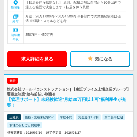
【転居を伴う転勤なし】 原則、配属店舗は自宅から90分以内で
通える範囲で決定します（転居を伴う異動…
勤務地
月給：26万1,000円〜30万4,500円 ※各部門での業務経験者は優
遇 ※経験・スキルなどを考…
給与
350万円～450万円
初年度
年収
求人詳細を見る
気になる
新着
株式会社ワールドコンストラクション | 【東証プライム上場企業グループ】
退職金制度*給与前払い制度有
【管理サポート】未経験歓迎*月給30万円以上可*福利厚生が充
実！
正社員
職種・業種未経験OK
学歴不問
完全週休2日制
第二新卒歓迎
女性のおしごと掲載中
情報更新日：2026/07/10
終了予定日：2026/08/27