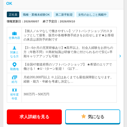
OK
正社員
職種・業種未経験OK
第二新卒歓迎
女性のおしごと掲載中
情報更新日：2026/08/07
終了予定日：2026/09/10
【個人ノルマなしで働きやすい♪】ソフトバンクショップのスタ
ッフとして接客、販売や各種事務手続きをお任せします★お客様
仕事内容
の来店は原則予約制です
【3～6か月の充実研修あり】■高卒以上、社会人経験をお持ちの
方（年数不問）※商材知識は研修で身に付けられるので安心♪早
対象と
期キャリアアップも可能！
なる方
【全国47都道府県のソフトバンクショップ】 ★希望のエリアで
働ける！ ★U・Iターン歓迎！ 《以下…
勤務地
月給200,000円以上 ※上記はあくまでも最低保障額となります。
経験・能力・年齢を考慮し決定し…
給与
300万円～500万円
初年度
年収
求人詳細を見る
気になる