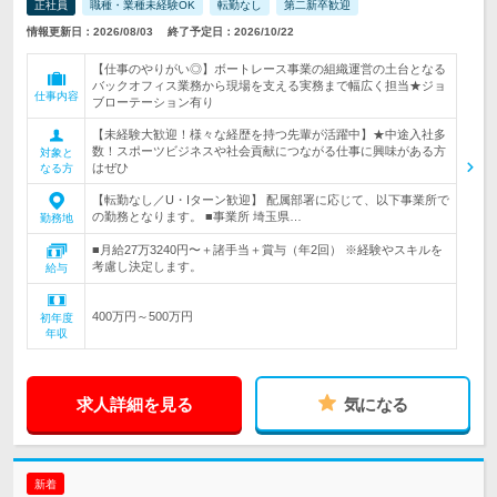
正社員
職種・業種未経験OK
転勤なし
第二新卒歓迎
情報更新日：2026/08/03
終了予定日：2026/10/22
【仕事のやりがい◎】ボートレース事業の組織運営の土台となる
バックオフィス業務から現場を支える実務まで幅広く担当★ジョ
仕事内容
ブローテーション有り
【未経験大歓迎！様々な経歴を持つ先輩が活躍中】★中途入社多
数！スポーツビジネスや社会貢献につながる仕事に興味がある方
対象と
はぜひ
なる方
【転勤なし／U・Iターン歓迎】 配属部署に応じて、以下事業所で
の勤務となります。 ■事業所 埼玉県…
勤務地
■月給27万3240円〜＋諸手当＋賞与（年2回） ※経験やスキルを
考慮し決定します。
給与
400万円～500万円
初年度
年収
求人詳細を見る
気になる
新着