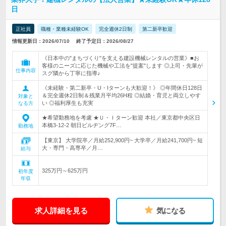
日
正社員
職種・業種未経験OK
完全週休2日制
第二新卒歓迎
情報更新日：2026/07/10
終了予定日：2026/08/27
《日本中の"まちづくり"を支える建設機械レンタルの営業》■お
客様のニーズに応じた機械や工法を"提案"します ◎上司・先輩が
仕事内容
スグ隣から丁寧に指導♪
《未経験・第二新卒・U・Iターンも大歓迎！》 ◎年間休日128日
＆完全週休2日制＆残業月平均26H程 ◎結婚・育児と両立しやす
対象と
い ◎福利厚生も充実
なる方
★希望勤務地を考慮 ★Ｕ・Ｉターン歓迎 本社／東京都中央区日
本橋3-12-2 朝日ビルヂング7F…
勤務地
【東京】 大学院卒／月給252,900円~ 大学卒／月給241,700円~ 短
大・専門・高専卒／月…
給与
325万円～625万円
初年度
年収
求人詳細を見る
気になる