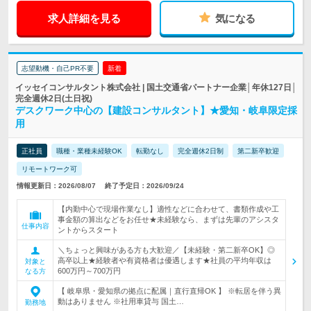
求人詳細を見る
気になる
志望動機・自己PR不要
新着
イッセイコンサルタント株式会社 | 国土交通省パートナー企業│年休127日│
完全週休2日(土日祝)
デスクワーク中心の【建設コンサルタント】★愛知・岐阜限定採
用
正社員
職種・業種未経験OK
転勤なし
完全週休2日制
第二新卒歓迎
リモートワーク可
情報更新日：2026/08/07
終了予定日：2026/09/24
【内勤中心で現場作業なし】適性などに合わせて、書類作成や工
事金額の算出などをお任せ★未経験なら、まずは先輩のアシスタ
仕事内容
ントからスタート
＼ちょっと興味がある方も大歓迎／【未経験・第二新卒OK】◎
高卒以上★経験者や有資格者は優遇します★社員の平均年収は
対象と
600万円～700万円
なる方
【 岐阜県・愛知県の拠点に配属｜直行直帰OK 】 ※転居を伴う異
動はありません ※社用車貸与 国土…
勤務地