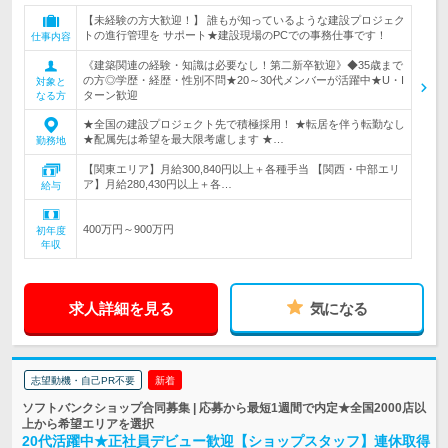
【未経験の方大歓迎！】 誰もが知っているような建設プロジェク
トの進行管理を サポート★建設現場のPCでの事務仕事です！
仕事内容
《建築関連の経験・知識は必要なし！第二新卒歓迎》◆35歳まで
の方◎学歴・経歴・性別不問★20～30代メンバーが活躍中★U・I
対象と
ターン歓迎
なる方
★全国の建設プロジェクト先で積極採用！ ★転居を伴う転勤なし
★配属先は希望を最大限考慮します ★…
勤務地
【関東エリア】月給300,840円以上＋各種手当 【関西・中部エリ
ア】月給280,430円以上＋各…
給与
400万円～900万円
初年度
年収
求人詳細を見る
気になる
志望動機・自己PR不要
新着
ソフトバンクショップ合同募集 | 応募から最短1週間で内定★全国2000店以
上から希望エリアを選択
20代活躍中★正社員デビュー歓迎【ショップスタッフ】連休取得