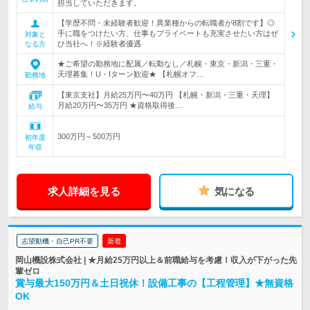
担当していただきます。
【学歴不問・未経験者歓迎！異業種からの転職者が8割です】◎
手に職をつけたい方、仕事もプライベートも充実させたい方はぜ
対象と
ひ当社へ！※経験者優遇
なる方
★ご希望の勤務地に配属／転勤なし／札幌・東京・新潟・三重・
天理募集！U・Iターン歓迎★ 【札幌オフ…
勤務地
【東京支社】月給25万円〜40万円 【札幌・新潟・三重・天理】
月給20万円〜35万円 ★資格取得後…
給与
300万円～500万円
初年度
年収
求人詳細を見る
気になる
志望動機・自己PR不要
新着
岡山機設株式会社 | ★月給25万円以上＆前職給与を考慮！収入が下がった先
輩ゼロ
賞与最大150万円＆土日祝休！設備工事の【工程管理】★無資格
OK