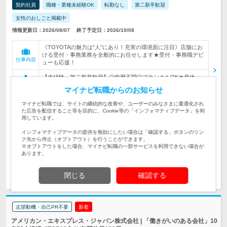
契約社員
職種・業種未経験OK
転勤なし
第二新卒歓迎
女性のおしごと掲載中
情報更新日：2026/08/07
終了予定日：2026/10/08
《TOYOTAの魅力は”人”にあり！充実の環境面に注目》店舗にお
ける受付・事務業務を全般的にお任せします★受付・事務職デビ
仕事内容
ューも応援！
【未経験・第二新卒歓迎】◎学歴不問◎ブランクもOK★産休・
育休制度あり！「子どもに急な熱が出た…」そんな時はチームで
対象と
マイナビ転職からのお知らせ
対応♪ワーキングママ活躍中
なる方
マイナビ転職では、サイトの継続的な改善や、ユーザーのみなさまに最適化され
【転居を伴う転勤無し/自宅から近い店舗へ配属OK】 希望をもと
た広告を配信すること等を目的に、Cookie等の「インフォマティブデータ」を利
に、福岡県・長崎県の拠点に配属します…
勤務地
用しています。
月給168,800円〜＋夏・冬ミニボーナスあり（業績による） ※上
インフォマティブデータの提供を無効にしたい場合は「確認する」ボタンのリン
記給与には一律手当を含みます ※…
給与
ク先から停止（オプトアウト）を行うことができます。
※オプトアウトをした場合、マイナビ転職の一部サービスを利用できない場合が
あります。
求人詳細を見る
気になる
閉じる
確認する
志望動機・自己PR不要
新着
アメリカン・エキスプレス・ジャパン株式会社 | 「働きがいのある会社」10