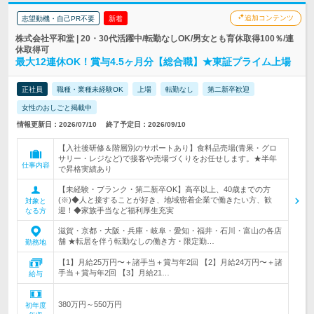
追加コンテンツ
志望動機・自己PR不要
新着
株式会社平和堂 | 20・30代活躍中/転勤なしOK/男女とも育休取得100％/連
休取得可
最大12連休OK！賞与4.5ヶ月分【総合職】★東証プライム上場
正社員
職種・業種未経験OK
上場
転勤なし
第二新卒歓迎
女性のおしごと掲載中
情報更新日：2026/07/10
終了予定日：2026/09/10
【入社後研修＆階層別のサポートあり】食料品売場(青果・グロ
サリー・レジなど)で接客や売場づくりをお任せします。★半年
仕事内容
で昇格実績あり
【未経験・ブランク・第二新卒OK】高卒以上、40歳までの方
(※)◆人と接することが好き、地域密着企業で働きたい方、歓
対象と
迎！◆家族手当など福利厚生充実
なる方
滋賀・京都・大阪・兵庫・岐阜・愛知・福井・石川・富山の各店
舗 ★転居を伴う転勤なしの働き方・限定勤…
勤務地
【1】月給25万円〜＋諸手当＋賞与年2回 【2】月給24万円〜＋諸
手当＋賞与年2回 【3】月給21…
給与
380万円～550万円
初年度