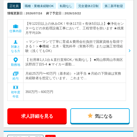
正社員
職種・業種未経験OK
転勤なし
完全週休2日制
第二新卒歓迎
情報更新日：2026/07/24
終了予定日：2026/10/22
【年122日以上の休みOK！年休117日＋有休5日以上】◆浄化セン
ターなどの水処理設備工事において、工程管理を担います ★残業
仕事内容
月平均10h
＜マンツーマンで丁寧に育成＆費用会社負担で国家資格を取得で
きる！＞◆機械・土木・電気科卒（実務不問）または施工管理経
対象と
験（浅くてもOK）
なる方
【 社用車1人1台＆直行直帰OK／転勤なし 】 ■岡山県岡山市南区
浜野四丁目5-4 ★マイカー通勤…
勤務地
月給25万円〜40万円（基本給）＋諸手当 ★月給の下限値は実務
未経験者を想定しています。 これまで…
給与
350万円～600万円
初年度
年収
求人詳細を見る
気になる