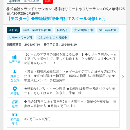
志望動機・自己PR不要
新着
株式会社クラウドミッション | 将来はリモートやフリーランスOK／年休125
日／20代30代活躍中
【テスター】◆未経験歓迎◆自社ITスクール研修1ヵ月
正社員
職種・業種未経験OK
転勤なし
完全週休2日制
第二新卒歓迎
リモートワーク可
女性のおしごと掲載中
情報更新日：2026/07/10
終了予定日：2026/09/10
【ゲームやアプリの開発を支える仕事！】◆リリース前のゲーム
やアプリを操作して、正しく動作することを確認します◆1ヵ月
仕事内容
の研修からスタート！
＜業界・職種未経験歓迎！＞★ゲームやアプリが好きな方にぴっ
たり！★ITの知識は一切不問！100%人物重視の積極採用です★
対象と
中途入社メンバー多数活躍中
なる方
★転勤なし／U・Iターン歓迎 ★勤務地は希望を考慮 ◎フルリモ
ート、もしくは東京、神奈川、千葉、埼…
勤務地
◆月給25万円以上＋賞与年2回＋各種手当（残業代全額支給） ※
実務未経験の方 ◆月給35万円以上＋…
給与
350万円～600万円
初年度
年収