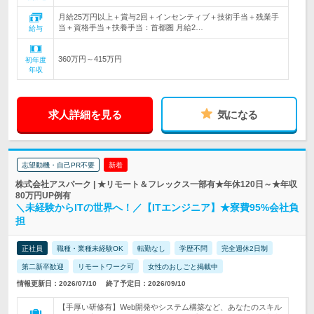
月給25万円以上＋賞与2回＋インセンティブ＋技術手当＋残業手
当＋資格手当＋扶養手当：首都圏 月給2…
給与
360万円～415万円
初年度
年収
求人詳細を見る
気になる
志望動機・自己PR不要
新着
株式会社アスパーク | ★リモート＆フレックス一部有★年休120日～★年収
80万円UP例有
＼未経験からITの世界へ！／【ITエンジニア】★寮費95%会社負
担
正社員
職種・業種未経験OK
転勤なし
学歴不問
完全週休2日制
第二新卒歓迎
リモートワーク可
女性のおしごと掲載中
情報更新日：2026/07/10
終了予定日：2026/09/10
【手厚い研修有】Web開発やシステム構築など、あなたのスキル