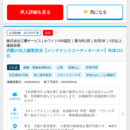
求人詳細を見る
気になる
志望動機・自己PR不要
新着
株式会社三機サービス | ホワイト500認定｜賞与年2回｜在宅OK｜5日以上
連続休暇
内勤の法人顧客担当【メンテナンスコーディネーター】年休121
日
正社員
職種・業種未経験OK
上場
転勤なし
学歴不問
完全週休2日制
第二新卒歓迎
リモートワーク可
女性のおしごと掲載中
情報更新日：2026/06/12
終了予定日：2026/09/10
【未経験OK×上場企業】設備の修理を行なう協力会社さんの手
配、見積書作成などをお任せします。設備修理や店舗経験が活か
仕事内容
せます！
【キャリアチェンジ歓迎・未経験OK】学歴・職歴・ブランク不
対象と
問！初めてのオフィスワーク・事務職未経験歓迎！
なる方
東京、大阪の各営業所。 ※希望の勤務地を選択可能です。 ■東京