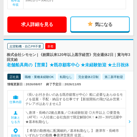
初年度
年収
求人詳細を見る
気になる
志望動機・自己PR不要
新着
株式会社シモセン | 《創業以来120年以上黒字経営》完全週休2日｜賞与年3
回支給
老舗船具商の【営業】★既存顧客中心 ★未経験歓迎 ★土日祝休
正社員
職種・業種未経験OK
転勤なし
完全週休2日制
第二新卒歓迎
情報更新日：2026/08/07
終了予定日：2026/11/05
《長いお付き合いのある既存顧客が中心》船に必要なあらゆるモ
ノを提案・手配・納品する仕事です【新規開拓の飛び込み営業・
仕事内容
テレアポはありません】
＼唐津・長崎の2拠点募集／◎未経験歓迎 ◎大卒以上 ◎要普免
（AT可）⇒入社後に会社負担で限定解除OK！★20～30代活躍中
対象と
★基本転勤なし
なる方
【 希望の勤務地に配属確約／基本転勤なし 】 唐津市・長崎市
いずれかでの勤務 ◆唐津営業所 佐賀…
勤務地