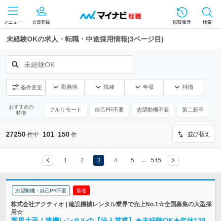
メニュー
会員登録
閲覧履歴
検索
未経験OKの求人・転職・中途採用情報(3ページ目)
未経験OK
勤務地
職種
年収
特徴
条件変更
おすすめの
フルリモート
自己PR不要
志望動機不要
第二新卒
特徴
27250
101
150
並び替え
件中
-
件
1
2
3
4
5
545
…
志望動機・自己PR不要
新着
株式会社アクティオ | 建設機械レンタル業界で売上No.1☆全国募集の大型採
用☆
業界大手！建機レンタルの【法人営業】★未経験OK★年休128