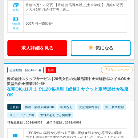
月給25万〜70万円 【月給例:高専卒以上(土木学科)】 月給40万円
／入社1年 月給45万円／経…
給与
300万円～850万円
初年度
年収
求人詳細を見る
気になる
追加コンテンツ
志望動機・自己PR不要
新着
株式会社スタッフサービス | 20代女性の先輩活躍中★未経験◎ネイルOK★
髪型自由★残業月0~5H
在宅OK♪11月までに20名採用【総務】サクッと定時退社★私服
OK
正社員
職種・業種未経験OK
転勤なし
完全週休2日制
第二新卒歓迎
リモートワーク可
女性のおしごと掲載中
情報更新日：2026/08/07
終了予定日：2026/09/03
【PC操作の基礎から学べる手厚い研修★和やかな雰囲気の職場
です】総務部門で書類の作成やファイリング、データ入力など未