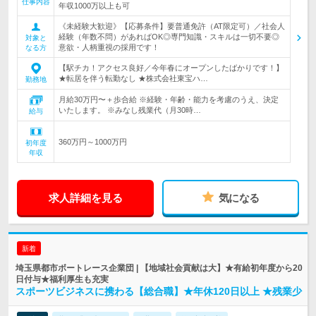
仕事内容
年収1000万以上も可
《未経験大歓迎》【応募条件】要普通免許（AT限定可）／社会人
経験（年数不問）があればOK◎専門知識・スキルは一切不要◎
対象と
意欲・人柄重視の採用です！
なる方
【駅チカ！アクセス良好／今年春にオープンしたばかりです！】
★転居を伴う転勤なし ★株式会社東宝ハ…
勤務地
月給30万円〜＋歩合給 ※経験・年齢・能力を考慮のうえ、決定
いたします。 ※みなし残業代（月30時…
給与
360万円～1000万円
初年度
年収
求人詳細を見る
気になる
新着
埼玉県都市ボートレース企業団 | 【地域社会貢献は大】★有給初年度から20
日付与★福利厚生も充実
スポーツビジネスに携わる【総合職】★年休120日以上 ★残業少