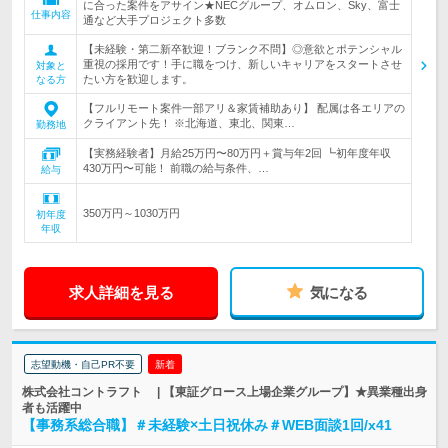
に合った案件をアサイン★NECグループ、オムロン、Sky、富士
仕事内容
通など大手プロジェクト多数
【未経験・第二新卒歓迎！ブランク不問】◎意欲とポテンシャル
重視の採用です！手に職をつけ、新しいキャリアをスタートさせ
対象と
たい方を歓迎します。
なる方
【フルリモート案件一部アリ＆家賃補助あり】 配属は各エリアの
クライアント先！ ※北海道、東北、関東…
勤務地
【実務経験者】月給25万円〜80万円＋賞与年2回 ┗初年度年収
430万円〜可能！ 前職の給与条件、…
給与
350万円～1030万円
初年度
年収
求人詳細を見る
気になる
志望動機・自己PR不要
新着
株式会社コントラフト | 【東証グロース上場企業グループ】★異業種出身
者も活躍中
【事務系総合職】＃未経験×土日祝休み＃WEB面談1回/x41