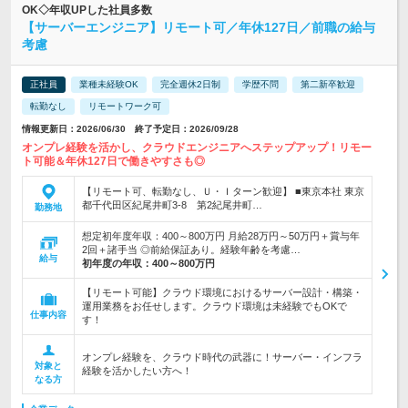
OK◇年収UPした社員多数
【サーバーエンジニア】リモート可／年休127日／前職の給与
考慮
正社員
業種未経験OK
完全週休2日制
学歴不問
第二新卒歓迎
転勤なし
リモートワーク可
情報更新日：2026/06/30 終了予定日：2026/09/28
オンプレ経験を活かし、クラウドエンジニアへステップアップ！リモー
ト可能＆年休127日で働きやすさも◎
【リモート可、転勤なし、Ｕ・Ｉターン歓迎】 ■東京本社 東京
都千代田区紀尾井町3-8 第2紀尾井町…
勤務地
想定初年度年収：400～800万円 月給28万円～50万円＋賞与年
2回＋諸手当 ◎前給保証あり。経験年齢を考慮…
給与
初年度の年収：
400～800万円
【リモート可能】クラウド環境におけるサーバー設計・構築・
運用業務をお任せします。クラウド環境は未経験でもOKで
仕事内容
す！
オンプレ経験を、クラウド時代の武器に！サーバー・インフラ
対象と
経験を活かしたい方へ！
なる方