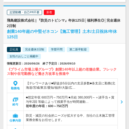
志望動機・自己PR不要
飛島建設株式会社 | 『防災のトビシマ』年休125日│福利厚生◎│完全週休
2日制
創業140年超の中堅ゼネコン【施工管理】土木/土日祝休/年休
125日
正社員
完全週休2日制
学歴不問
第二新卒歓迎
女性のおしごと掲載中
情報更新日：2026/06/26 終了予定日：2026/09/10
《プライム市場上場グループ》創業140年以上超の老舗企業。フレック
ス制や在宅勤務など働き方改革を推進中
【テレワークあり■駅徒歩5分以内の支店多数■各支店に勤務(北
海道/宮城/東京/愛知/福井/大阪/広…
勤務地
■想定年収 600万円～750万円 ■月給 380,000円～＋諸手当＋賞
与年2回 等級によって残業手当が時間連動…
給与
初年度の年収：
600～750万円
防災・減災の社会的ニーズが拡大する中、当社の土木施工管理
業務全般をお任せします。
仕事内容