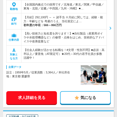
【全国国内拠点での採用です／北海道／東北／関東／甲信越／
東海・北陸／近畿／中四国／九州・沖縄】 ■…
勤務地
【月給】292,100円 ～ ＋ 諸手当 ※月給に関しては、経験・能
力・年齢などを 考慮のうえ、当社規定によ…
給与
初年度の年収：
566～866万円
【高い技術力と知名度を誇ります！】■自社製品（産業用ボイ
ラや水処理機器など）の修理・点検をはじめ、技術的なアドバ
仕事内容
イスや改善提案など
【社会人経験が活かせる転職を！#文理・性別不問】■必須：高
卒以上／要普免（AT限定可）★20代～30代の若手社員が多数
対象と
活躍中！
なる方
企業データ
設立：1959年5月／従業員数：3,364人／本社所在
地：東京都 愛媛県
求人詳細を見る
気になる
志望動機・自己PR不要