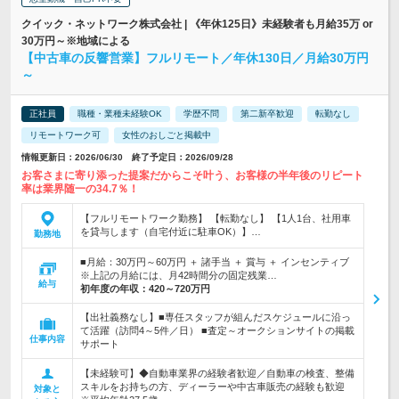
クイック・ネットワーク株式会社 | 《年休125日》未経験者も月給35万 or
30万円～※地域による
【中古車の反響営業】フルリモート／年休130日／月給30万円
～
正社員
職種・業種未経験OK
学歴不問
第二新卒歓迎
転勤なし
リモートワーク可
女性のおしごと掲載中
情報更新日：2026/06/30 終了予定日：2026/09/28
お客さまに寄り添った提案だからこそ叶う、お客様の半年後のリピート
率は業界随一の34.7％！
【フルリモートワーク勤務】 【転勤なし】 【1人1台、社用車
を貸与します（自宅付近に駐車OK）】…
勤務地
■月給：30万円～60万円 ＋ 諸手当 ＋ 賞与 ＋ インセンティブ
※上記の月給には、月42時間分の固定残業…
給与
初年度の年収：
420～720万円
【出社義務なし】■専任スタッフが組んだスケジュールに沿っ
て活躍（訪問4～5件／日） ■査定～オークションサイトの掲載
仕事内容
サポート
【未経験可】◆自動車業界の経験者歓迎／自動車の検査、整備
スキルをお持ちの方、ディーラーや中古車販売の経験も歓迎
対象と