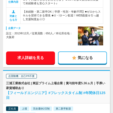
仕事内容
で未経験者も安心スタート♪
【未経験・第二新卒OK｜学歴・性別・年齢不問】■ゼロからス
キルを習得できる環境 ★U・Iターン歓迎！WEB面接＆引っ越
対象と
し支援制度あり◎
なる方
企業データ
設立：2013年12月／従業員数：650人／本社所在地：
大阪府
求人詳細を見る
気になる
志望動機・自己PR不要
三浦工業株式会社 | 東証プライム上場企業｜賞与前年度5.36ヵ月｜手厚い
家賃補助あり
【フィールドエンジニア】#フレックスタイム制 #年間休日125
日
正社員
上場
完全週休2日制
第二新卒歓迎