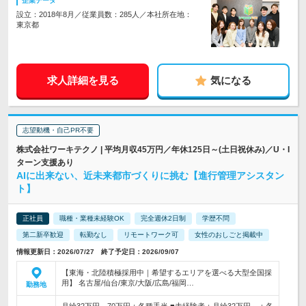
企業データ
設立：2018年8月／従業員数：285人／本社所在地：
東京都
求人詳細を見る
気になる
志望動機・自己PR不要
株式会社ワーキテクノ | 平均月収45万円／年休125日～(土日祝休み)／U・I
ターン支援あり
AIに出来ない、近未来都市づくりに挑む【進行管理アシスタン
ト】
正社員
職種・業種未経験OK
完全週休2日制
学歴不問
第二新卒歓迎
転勤なし
リモートワーク可
女性のおしごと掲載中
情報更新日：2026/07/27 終了予定日：2026/09/07
【東海・北陸積極採用中｜希望するエリアを選べる大型全国採
用】 名古屋/仙台/東京/大阪/広島/福岡…
勤務地