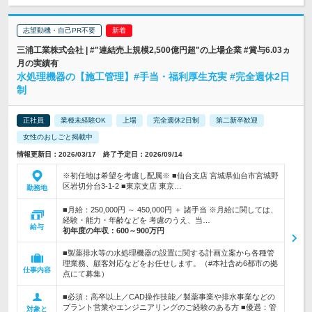
志望動機・自己PR不要
三浦工業株式会社 | #"連結売上規模2,500億円超"の上場企業 #賞与6.03ヵ
月の実績有
水処理機器の【施工管理】#手当・福利厚生充実 #完全週休2日
制
正社員
業種未経験OK
上場
完全週休2日制
第二新卒歓迎
女性のおしごと掲載中
情報更新日：2026/03/17 終了予定日：2026/09/14
※初任地は希望を考慮し配属※ ■仙台支店 宮城県仙台市宮城野
区岩切分台3-1-2 ■東京支店 東京…
勤務地
■月給：250,000円 ～ 450,000円 ＋ 諸手当 ※月給に関しては、
経験・能力・年齢などを 考慮のうえ、当…
給与
初年度の年収：
600～900万円
■製薬排水等の水処理機器の設置に関する計画立案から各種管
理業務、顧客対応などをお任せします。（#本社含め6都市の拠
仕事内容
点にて募集）
■必須：高卒以上／CAD操作技能／製薬事業や排水事業などの
プラント営業やエンジニアリングのご経験のある方 ■優遇：管
対象と