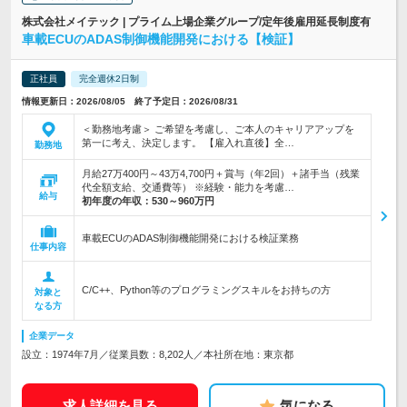
株式会社メイテック | プライム上場企業グループ/定年後雇用延長制度有
車載ECUのADAS制御機能開発における【検証】
正社員
完全週休2日制
情報更新日：2026/08/05 終了予定日：2026/08/31
＜勤務地考慮＞ ご希望を考慮し、ご本人のキャリアアップを
第一に考え、決定します。 【雇入れ直後】全…
勤務地
月給27万400円～43万4,700円＋賞与（年2回）＋諸手当（残業
代全額支給、交通費等） ※経験・能力を考慮…
給与
初年度の年収：
530～960万円
車載ECUのADAS制御機能開発における検証業務
仕事内容
C/C++、Python等のプログラミングスキルをお持ちの方
対象と
なる方
企業データ
設立：1974年7月／従業員数：8,202人／本社所在地：東京都
求人詳細を見る
気になる