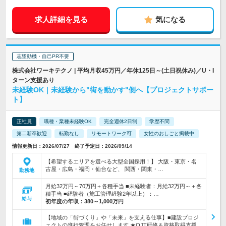
求人詳細を見る
気になる
志望動機・自己PR不要
株式会社ワーキテクノ | 平均月収45万円／年休125日～(土日祝休み)／U・I
ターン支援あり
未経験OK｜未経験から"街を動かす"側へ【プロジェクトサポー
ト】
正社員
職種・業種未経験OK
完全週休2日制
学歴不問
第二新卒歓迎
転勤なし
リモートワーク可
女性のおしごと掲載中
情報更新日：2026/07/27 終了予定日：2026/09/14
【希望するエリアを選べる大型全国採用！】 大阪・東京・名
古屋・広島・福岡・仙台など、 関西・関東・…
勤務地
月給32万円～70万円＋各種手当 ■未経験者：月給32万円～＋各
種手当 ■経験者（施工管理経験2年以上）：…
給与
初年度の年収：
380～1,000万円
【地域の「街づくり」や「未来」を支える仕事】■建設プロジ
ェクトの進行管理をお任せします ★OJT研修＆資格取得支援