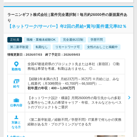
ラーニンギフト株式会社 | 案件完全選択制！毎月約26000件の新規案件あ
り
【ネットワーク/サーバー】年2回の昇給+賞与/案件還元率82％
正社員
職種・業種未経験OK
完全週休2日制
学歴不問
第二新卒歓迎
転勤なし
リモートワーク可
女性のおしごと掲載中
情報更新日：2026/07/03 終了予定日：2026/09/03
全国47都道府県のプロジェクト先または本社（新宿区） ◎勤
務地は希望を考慮。転勤はありません。 ◎…
勤務地
【経験1年未満の方】 月給23万円～35万円 ※月給には、みな
し残業代（月30時間分・43,700円～66,500円）…
給与
初年度の年収：
400～1,000万円
【ネットワーク設計・構築】月間26000件の取引先からの多彩
な案件からご本人の希望キャリア・年収、スキルなどからベス
仕事内容
トのプロジェクトをご選択
《第二新卒歓迎／経験不問／学歴不問》IT業界で何らかの実務
対象と
経験がある方・プログラミングができる方
なる方