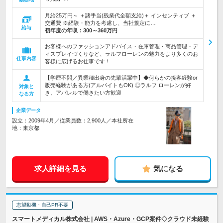
月給25万円～ ＋諸手当(残業代全額支給)＋ インセンティブ ＋
交通費 ※経験・能力を考慮し、当社規定に…
給与
初年度の年収：
300～360万円
お客様へのファッションアドバイス・在庫管理・商品管理・デ
ィスプレイづくりなど、ラルフローレンの魅力をより多くのお
仕事内容
客様に広げるお仕事です！
【学歴不問／異業種出身の先輩活躍中】◆何らかの接客経験or
販売経験がある方(アルバイトもOK) ◎ラルフ ローレンが好
対象と
き、アパレルで働きたい方歓迎
なる方
企業データ
設立：2009年4月／従業員数：2,900人／本社所在
地：東京都
求人詳細を見る
気になる
志望動機・自己PR不要
スマートメディカル株式会社 | AWS・Azure・GCP案件◇クラウド未経験