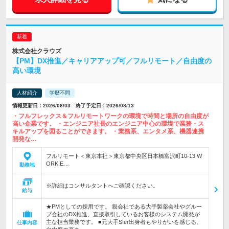
株式会社クラウズ
【PM】DX推進／キャリアアップ可／フルリモート／自由度の
高い環境
人材紹介
学歴不問
情報更新日：2026/08/03 終了予定日：2026/08/13
・フルフレックス＆フルリモートワークの環境で時間と場所の自由度が
高い企業です。 ・エンジニア社長のエンジニア中心の環境で業務・ス
キルアップを図ることができます。 ・業務系、エンタメ系、機器連携
開発な…
フルリモート＜東京本社＞東京都中央区日本橋富沢町10-13 W
ORK E…
勤務地
※詳細はコンサルタントへご確認ください。
給与
★PMとしての採用です。 親会社である大手製薬会社やグルー
プ会社のDX推進、直接取引しているお客様のシステム開発が
主な担当業務です。 ■元大手SIer出身者もやりがいを感じる、
仕事内容