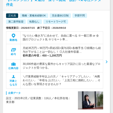
伴走
正社員
職種・業種未経験OK
完全週休2日制
学歴不問
第二新卒歓迎
転勤なし
リモートワーク可
情報更新日：2026/07/15 終了予定日：2026/09/10
"なりたい働き方"に合わせて、自由に選べる ※一都三県 or 全
国のプロジェクト先 ※リモート率…
勤務地
月給35万円～90万円+昇給2回+賞与2回+各種手当 ◎前職から給
与が下がることは一切なし！ ◎入社後年収最…
給与
初年度の年収：
450～1,200万円
30,000件超の豊富な案件からキャリア設計に沿った最適なプロ
ジェクトが見つかる。
仕事内容
＼IT業界経験半年以上の方／「キャリアアップしたい」「AI携
わりたい」「年収を上げたい」「上流工程に挑戦したい」…そ
対象と
んな思いを実現させませんか？
なる方
企業データ
設立：2021年2月／従業員数：116人／本社所在地：
東京都