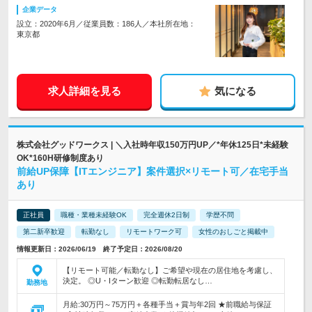
企業データ
設立：2020年6月／従業員数：186人／本社所在地：
東京都
求人詳細を見る
気になる
株式会社グッドワークス | ＼入社時年収150万円UP／*年休125日*未経験
OK*160H研修制度あり
前給UP保障【ITエンジニア】案件選択×リモート可／在宅手当
あり
正社員
職種・業種未経験OK
完全週休2日制
学歴不問
第二新卒歓迎
転勤なし
リモートワーク可
女性のおしごと掲載中
情報更新日：2026/06/19 終了予定日：2026/08/20
【リモート可能／転勤なし】ご希望や現在の居住地を考慮し、
決定。 ◎U・Iターン歓迎 ◎転勤転居なし…
勤務地
月給:30万円～75万円＋各種手当＋賞与年2回 ★前職給与保証