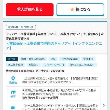
求人詳細を見る
気になる
志望動機・自己PR不要
ジャパニアス株式会社 | 年間休日128日｜残業月平均12h｜土日祝休み｜産
育休取得実績あり
＜前給保証＞上場企業で理想のキャリアへ【インフラエンジニ
ア】
正社員
職種・業種未経験OK
上場
完全週休2日制
学歴不問
第二新卒歓迎
転勤なし
リモートワーク可
女性のおしごと掲載中
情報更新日：2026/07/14 終了予定日：2026/08/31
【全国採用×転勤なし×選べる勤務地♪】【在宅相談可能】東京/
神奈川/大阪をはじめとする全国のプロジ…
勤務地
★前職給与を保証★ ◆経験者／月給38万円～60万円＋各種手
当（残業代100％支 給など）＋賞与年2回 ※採…
給与
初年度の年収：
350～900万円
【チーム配属中心／AWS・クラウド案件あり】配属先は希望を
しっかり考慮◆経験・スキルに合わせてインフラ案件をお任せ