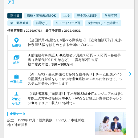
ア】
正社員
職種・業種未経験OK
上場
完全週休2日制
学歴不問
第二新卒歓迎
転勤なし
リモートワーク可
女性のおしごと掲載中
情報更新日：2026/07/14 終了予定日：2026/08/31
【全国採用×転勤なし×選べる勤務地♪】【在宅相談可能】東京/
神奈川/大阪をはじめとする全国のプロジ…
勤務地
★前職給与を保証★ ◆経験者／月給38万円～60万円＋各種手
当（残業代100％支 給など）＋賞与年2回 ※採…
給与
初年度の年収：
350～900万円
【AI・AWS・受託開発など多彩な案件あり】チーム配属メイン
◎配属先は希望をしっかり考慮◆経験やスキルに合わせて、シ
仕事内容
ステム開発をお任せします！
【経験者募集／面接1回】平均年齢33歳◆ITエンジニアの経験1
年以上の方を積極採用中◆AI・AWSなど幅広い案件にチャレン
対象と
ジ◆キャリア・収入UPも叶う♪
なる方
企業データ
設立：1999年12月／従業員数：1,922人／本社所在
地：神奈川県