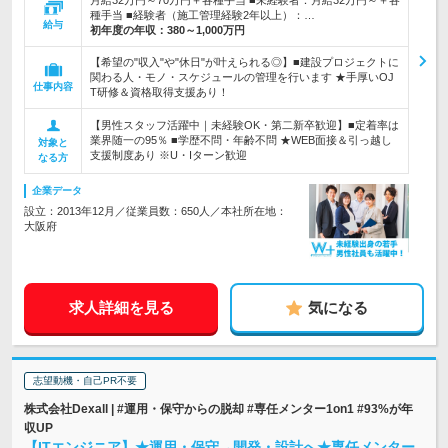
月給32万円～70万円＋各種手当 ■未経験者：月給32万円～＋各
種手当 ■経験者（施工管理経験2年以上）：…
給与
初年度の年収：
380～1,000万円
【希望の"収入"や"休日"が叶えられる◎】■建設プロジェクトに
関わる人・モノ・スケジュールの管理を行います ★手厚いOJ
仕事内容
T研修＆資格取得支援あり！
【男性スタッフ活躍中｜未経験OK・第二新卒歓迎】■定着率は
業界随一の95％ ■学歴不問・年齢不問 ★WEB面接＆引っ越し
対象と
支援制度あり ※U・Iターン歓迎
なる方
企業データ
設立：2013年12月／従業員数：650人／本社所在地：
大阪府
求人詳細を見る
気になる
志望動機・自己PR不要
株式会社Dexall | #運用・保守からの脱却 #専任メンター1on1 #93%が年
収UP
【ITエンジニア】★運用・保守→開発・設計へ★専任メンター