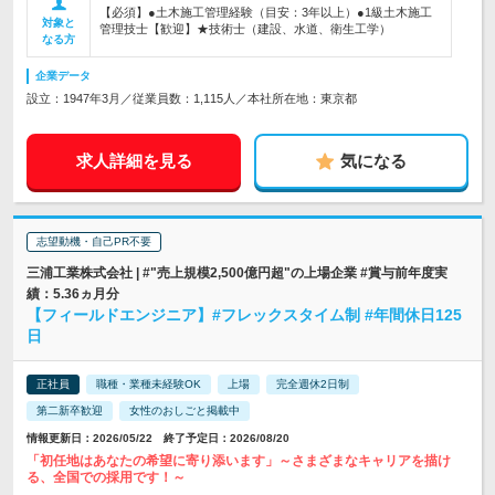
【必須】●土木施工管理経験（目安：3年以上）●1級土木施工
対象と
管理技士【歓迎】★技術士（建設、水道、衛生工学）
なる方
企業データ
設立：1947年3月／従業員数：1,115人／本社所在地：東京都
求人詳細を見る
気になる
志望動機・自己PR不要
三浦工業株式会社 | #"売上規模2,500億円超"の上場企業 #賞与前年度実
績：5.36ヵ月分
【フィールドエンジニア】#フレックスタイム制 #年間休日125
日
正社員
職種・業種未経験OK
上場
完全週休2日制
第二新卒歓迎
女性のおしごと掲載中
情報更新日：2026/05/22 終了予定日：2026/08/20
「初任地はあなたの希望に寄り添います」～さまざまなキャリアを描け
る、全国での採用です！～