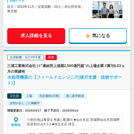
企業データ
設立：2010年11月／従業員数：25人／本社所在地：
東京都
求人詳細を見る
気になる
志望動機・自己PR不要
三浦工業株式会社 | #"連結売上規模2,500億円超"の上場企業 #賞与6.03ヵ
月の実績有
水処理機器の【フィールドエンジニア(後方支援・技術サポー
ト)】
正社員
上場
完全週休2日制
第二新卒歓迎
女性のおしごと掲載中
情報更新日：2026/03/17 終了予定日：2026/09/14
※初任地は希望を考慮し配属※ ■仙台支店 宮城県仙台市宮城野
区岩切分台3-1-2 ■埼玉支店 埼玉…
勤務地