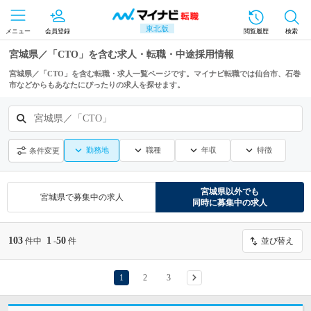
東北版
メニュー
会員登録
閲覧履歴
検索
宮城県／「CTO」を含む求人・転職・中途採用情報
宮城県／「CTO」を含む転職・求人一覧ページです。マイナビ転職では仙台市、石巻
市などからもあなたにぴったりの求人を探せます。
宮城県／「CTO」
勤務地
職種
年収
特徴
条件変更
宮城県
以外でも
宮城県
で募集中の求人
同時に募集中の求人
103
1
50
件中
-
件
並び替え
1
2
3