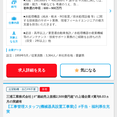
■月給：250,000円 ～ 450,000円 ＋ 諸手当 ※月給に関しては、
経験・能力・年齢などを 考慮のうえ、当…
給与
初年度の年収：
600～900万円
■水処理機器（純水・軟水・RO装置／排水処理設備 等）に関
する技術面のサポート業務、現場フィールドエンジニアの後方
仕事内容
支援を担当いただきます。
■必須：高卒以上／要普通自動車免許／水処理機器や産業機械
等のメンテナンス・技術サポート業務のご経験をお持ちの方
対象と
（目安：2年以上）他
なる方
企業データ
設立：1959年5月／従業員数：3,364人／本社所在地：愛媛県
求人詳細を見る
気になる
志望動機・自己PR不要
三浦工業株式会社 | #"連結売上規模2,500億円超"の上場企業 #賞与6.03ヵ
月の実績有
【工事管理スタッフ(機械器具設置工事業)】#手当・福利厚生充
実