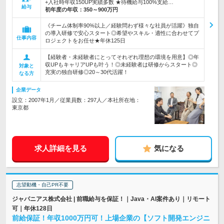
+入社時年収150UP実績多数 ★待機給与100%支給…
給与
初年度の年収：
350～900万円
《チーム体制率90%以上／経験問わず様々な社員が活躍》独自
の導入研修で安心スタート◎希望やスキル・適性に合わせてプ
仕事内容
ロジェクトをお任せ★年休125日
【経験者・未経験者にとってそれぞれ理想の環境を用意】◎年
収UPもキャリアUPも叶う！◎未経験者は研修からスタート◎
対象と
充実の独自研修◎20～30代活躍！
なる方
企業データ
設立：2007年1月／従業員数：297人／本社所在地：
東京都
求人詳細を見る
気になる
志望動機・自己PR不要
ジャパニアス株式会社 | 前職給与を保証！｜Java・AI案件あり｜リモート
可｜年休128日
前給保証！年収1000万円可！上場企業の【ソフト開発エンジニ