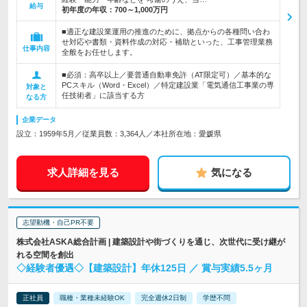
給与
初年度の年収：
700～1,000万円
■適正な建設業運用の推進のために、拠点からの各種問い合わ
せ対応や書類・資料作成の対応・補助といった、工事管理業務
仕事内容
全般をお任せします。
■必須：高卒以上／要普通自動車免許（AT限定可）／基本的な
PCスキル（Word・Excel）／特定建設業「電気通信工事業の専
対象と
任技術者」に該当する方
なる方
企業データ
設立：1959年5月／従業員数：3,364人／本社所在地：愛媛県
求人詳細を見る
気になる
志望動機・自己PR不要
株式会社ASKA総合計画 | 建築設計や街づくりを通じ、次世代に受け継が
れる空間を創出
◇経験者優遇◇【建築設計】年休125日 ／ 賞与実績5.5ヶ月
正社員
職種・業種未経験OK
完全週休2日制
学歴不問