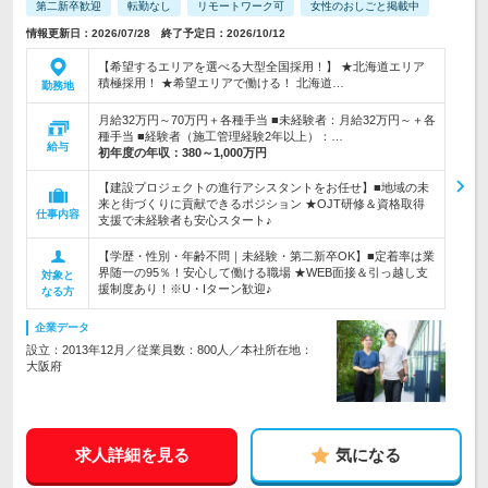
第二新卒歓迎
転勤なし
リモートワーク可
女性のおしごと掲載中
情報更新日：2026/07/28 終了予定日：2026/10/12
【希望するエリアを選べる大型全国採用！】 ★北海道エリア
積極採用！ ★希望エリアで働ける！ 北海道…
勤務地
月給32万円～70万円＋各種手当 ■未経験者：月給32万円～＋各
種手当 ■経験者（施工管理経験2年以上）：…
給与
初年度の年収：
380～1,000万円
【建設プロジェクトの進行アシスタントをお任せ】■地域の未
来と街づくりに貢献できるポジション ★OJT研修＆資格取得
仕事内容
支援で未経験者も安心スタート♪
【学歴・性別・年齢不問｜未経験・第二新卒OK】■定着率は業
界随一の95％！安心して働ける職場 ★WEB面接＆引っ越し支
対象と
援制度あり！※U・Iターン歓迎♪
なる方
企業データ
設立：2013年12月／従業員数：800人／本社所在地：
大阪府
求人詳細を見る
気になる