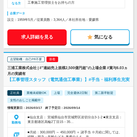
工事施工管理技士をお持ちの方
なる方
企業データ
設立：1959年5月／従業員数：3,364人／本社所在地：愛媛県
求人詳細を見る
気になる
志望動機・自己PR不要
三浦工業株式会社 | #"連結売上規模2,500億円超"の上場企業 #賞与6.03ヵ
月の実績有
【工事管理スタッフ（電気通信工事業）】#手当・福利厚生充実
正社員
業種未経験OK
上場
完全週休2日制
第二新卒歓迎
女性のおしごと掲載中
情報更新日：2026/03/17 終了予定日：2026/09/14
■仙台支店： 宮城県仙台市宮城野区岩切分台3-1-2 ■東京支店：
東京都港区高輪2丁目15－35…
勤務地
■月給：300,000円 ～ 450,000円 ＋ 諸手当 ※月給に関しては、
経験・能力・年齢などを 考慮のうえ、当…