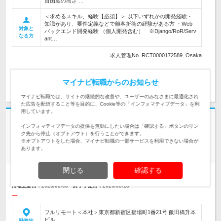
自由度の高さ …
＜求めるスキル、経験【必須】＞ 以下いずれかの開発経験・
知識があり、要件定義などで顧客折衝の経験がある方 ・Web
対象と
バックエンド開発経験 （個人開発含む） ※Django/RoR/Serv
なる方
ant…
求人管理No. RCT0000172589_Osaka
マイナビ転職からのお知らせ
求人詳細を見る
マイナビ転職では、サイトの継続的な改善や、ユーザーのみなさまに最適化され
た広告を配信すること等を目的に、Cookie等の「インフォマティブデータ」を利
用しています。
インフォマティブデータの提供を無効にしたい場合は「確認する」ボタンのリン
株式会社G-gen
ク先から停止（オプトアウト）を行うことができます。
※オプトアウトをした場合、マイナビ転職の一部サービスを利用できない場合が
【クラウドエンジニア】Google Workspaceエンジニア／クラ
あります。
ウド技術／国内フルリモート可
閉じる
確認する
人材紹介
学歴不問
情報更新日：2026/08/03 終了予定日：2026/08/13
ー
フルリモート＜本社＞東京都新宿区揚場町1番21号 飯田橋升本
ビル…
勤務地