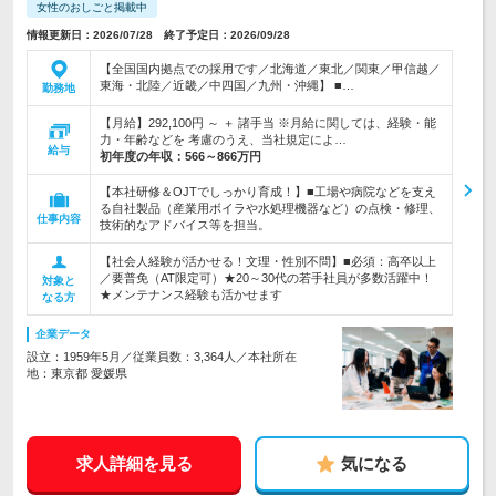
女性のおしごと掲載中
情報更新日：2026/07/28 終了予定日：2026/09/28
【全国国内拠点での採用です／北海道／東北／関東／甲信越／
東海・北陸／近畿／中四国／九州・沖縄】 ■…
勤務地
【月給】292,100円 ～ ＋ 諸手当 ※月給に関しては、経験・能
力・年齢などを 考慮のうえ、当社規定によ…
給与
初年度の年収：
566～866万円
【本社研修＆OJTでしっかり育成！】■工場や病院などを支え
る自社製品（産業用ボイラや水処理機器など）の点検・修理、
仕事内容
技術的なアドバイス等を担当。
【社会人経験が活かせる！文理・性別不問】■必須：高卒以上
／要普免（AT限定可）★20～30代の若手社員が多数活躍中！
対象と
★メンテナンス経験も活かせます
なる方
企業データ
設立：1959年5月／従業員数：3,364人／本社所在
地：東京都 愛媛県
求人詳細を見る
気になる