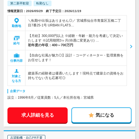
第二新卒歓迎
転勤なし
情報更新日：2026/05/29 終了予定日：2026/11/19
＼転勤や出張はありません◎／ 宮城県仙台市青葉区五橋二丁
目7番25-1号 URBAN FLATS…
勤務地
【月給】300,000円以上 ※経験・年齢・能力を考慮して決定い
たします ※試用期間3ヶ月(待遇に変更あり) …
給与
初年度の年収：
400～700万円
【自由な社風が魅力◎】設計・コーディネーター・監理業務を
お任せします！
仕事内容
建築系の経験者は優遇いたします！現時点で建築士の資格をお
対象と
持ちでない方も応募可◎
なる方
企業データ
設立：1996年8月／従業員数：5人／本社所在地：宮城県
求人詳細を見る
気になる
志望動機・自己PR不要