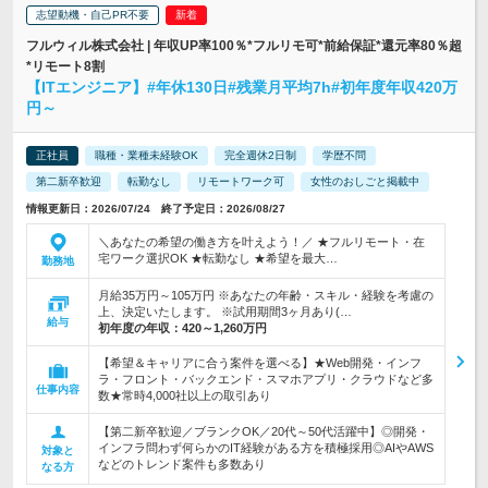
志望動機・自己PR不要
フルウィル株式会社 | 年収UP率100％*フルリモ可*前給保証*還元率80％超
*リモート8割
【ITエンジニア】#年休130日#残業月平均7h#初年度年収420万
円～
正社員
職種・業種未経験OK
完全週休2日制
学歴不問
第二新卒歓迎
転勤なし
リモートワーク可
女性のおしごと掲載中
情報更新日：2026/07/24 終了予定日：2026/08/27
＼あなたの希望の働き方を叶えよう！／ ★フルリモート・在
宅ワーク選択OK ★転勤なし ★希望を最大…
勤務地
月給35万円～105万円 ※あなたの年齢・スキル・経験を考慮の
上、決定いたします。 ※試用期間3ヶ月あり(…
給与
初年度の年収：
420～1,260万円
【希望＆キャリアに合う案件を選べる】★Web開発・インフ
ラ・フロント・バックエンド・スマホアプリ・クラウドなど多
仕事内容
数★常時4,000社以上の取引あり
【第二新卒歓迎／ブランクOK／20代～50代活躍中】◎開発・
インフラ問わず何らかのIT経験がある方を積極採用◎AIやAWS
対象と
などのトレンド案件も多数あり
なる方