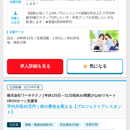
仕事内容
します！
【経験が浅くてもOK／ITエンジニアの経験1年以上】◎平均年
齢33歳◎ステップUPしたい方・年収アップを目指したい方を
対象と
歓迎します！★面接1回(WEB可)
なる方
企業データ
設立：1999年12月／従業員数：1,922人／本社所在
地：神奈川県
求人詳細を見る
気になる
志望動機・自己PR不要
株式会社ワーキテクノ | 年休125日～/土日祝休み/残業少なめ/リモート
OK/UIターン支援有
平均月収45万円｜街の景色を変える【プロジェクトアシスタン
ト】
正社員
職種・業種未経験OK
完全週休2日制
学歴不問