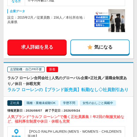
※平均年齢27.5歳
なる方
企業データ
設立：2015年2月／従業員数：156人／本社所在地：
兵庫県
求人詳細を見る
気になる
志望動機・自己PR不要
ラルフ ローレン合同会社 | 人気のグローバル企業×正社員／退職金制度あ
り／休日・休暇充実
ラルフ ローレンの【ブランド販売員】転勤なし◇社員割引あり
正社員
職種・業種未経験OK
学歴不問
女性のおしごと掲載中
情報更新日：2026/08/07 終了予定日：2026/09/24
人気ブランド”ラルフ ローレン”で働く正社員募集！年2回の制服支給な
ど、福利厚生制度や休日・休暇も充実
【POLO RALPH LAUREN (MEN’S・WOMEN’S・CHILDREN’S
等)他】…
勤務地