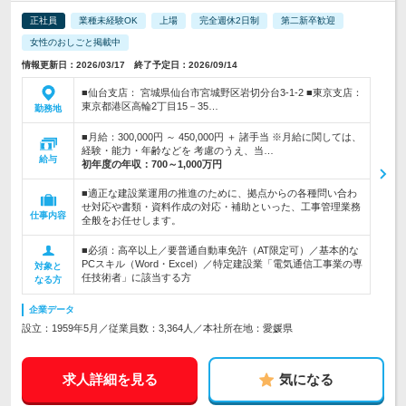
正社員
業種未経験OK
上場
完全週休2日制
第二新卒歓迎
女性のおしごと掲載中
情報更新日：2026/03/17 終了予定日：2026/09/14
■仙台支店： 宮城県仙台市宮城野区岩切分台3-1-2 ■東京支店：
東京都港区高輪2丁目15－35…
勤務地
■月給：300,000円 ～ 450,000円 ＋ 諸手当 ※月給に関しては、
経験・能力・年齢などを 考慮のうえ、当…
給与
初年度の年収：
700～1,000万円
■適正な建設業運用の推進のために、拠点からの各種問い合わ
せ対応や書類・資料作成の対応・補助といった、工事管理業務
仕事内容
全般をお任せします。
■必須：高卒以上／要普通自動車免許（AT限定可）／基本的な
PCスキル（Word・Excel）／特定建設業「電気通信工事業の専
対象と
任技術者」に該当する方
なる方
企業データ
設立：1959年5月／従業員数：3,364人／本社所在地：愛媛県
求人詳細を見る
気になる