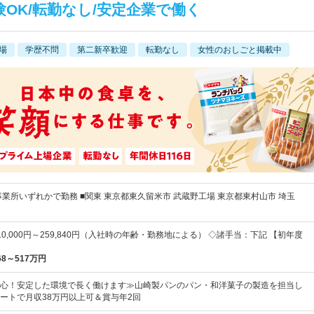
OK/転勤なし/安定企業で働く
場
学歴不問
第二新卒歓迎
転勤なし
女性のおしごと掲載中
事業所いずれかで勤務 ■関東 東京都東久留米市 武蔵野工場 東京都東村山市 埼玉
0,000円～259,840円（入社時の年齢・勤務地による） ◇諸手当：下記 【初年度
68～517万円
心！安定した環境で長く働けます≫山崎製パンのパン・和洋菓子の製造を担当し
ートで月収38万円以上可＆賞与年2回