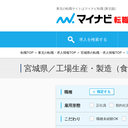
東北の転職サイトはマイナビ転職 [東北版]
求人を検索する
転職TOP
東北の転職・求人情報TOP
宮城県の転職・求人情報TOP
宮城県／工場生産・製造（
職種
指定する
雇用形態
正社員
契約社
こだわり
職種未経験OK