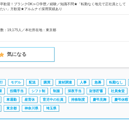
卒歓迎！ブランクOK≫◎学歴／経験／知識不問★「転勤なく地元で正社員として
たい」方歓迎★アルムナイ採用実績あり
員数：19,175人／本社所在地：東京都
気になる
行
モデル
配送
購買
資材調達
人事
急募
転勤なし
業
役職手当
シフト制
制服
深夜手当
財形貯蓄
社員食堂
車通勤
産育休
育児中の社員
持株制度
慶弔見舞
慶弔休暇
東京都
神奈川県
埼玉県