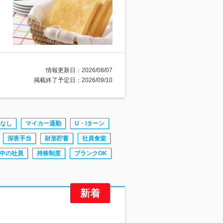
情報更新日：2026/08/07
掲載終了予定日：2026/09/10
なし
マイカー通勤
U・Iターン
深夜手当
財形貯蓄
社員食堂
中の社員
持株制度
ブランクOK