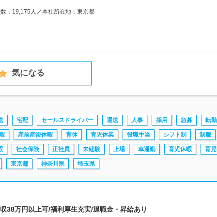
員数：19,175人／本社所在地：東京都
気になる
送
宅配
セールスドライバー
運送
人事
採用
急募
転勤
暇
産前産後休暇
育休
育児休業
役職手当
シフト制
制服
暇
社会保険
正社員
未経験
上場
車通勤
育児休暇
育児
東京都
神奈川県
埼玉県
月収38万円以上可/福利厚生充実/退職金・昇給あり