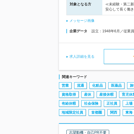
対象となる方
≪未経験・第二新
安心して長く働き
メッセージ画像
企業データ
設立：1948年6月／従業
求人詳細を見る
関連キーワード
営業
流通
化粧品
医薬品
旅
資格取得
産休
産後休暇
育児休
有給休暇
社会保険
正社員
上場
地域限定社員
首都圏
関西
東海
志望動機・自己PR不要