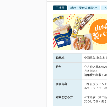
正社員
職種・業種未経験OK
上
勤務地
全国募集 東京:杉
給与
◇月給／基本給21
月収例※3…
初年度の年収：
3
仕事内容
《東証プライム上
ルスドライバーの
対象となる方
≪未経験・第二新
安心して長く働き