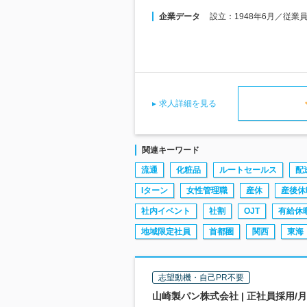
企業データ
設立：1948年6月／従業
求人詳細を見る
関連キーワード
流通
化粧品
ルートセールス
配
Iターン
女性管理職
産休
産後休
社内イベント
社割
OJT
有給休
地域限定社員
首都圏
関西
東海
志望動機・自己PR不要
山崎製パン株式会社 | 正社員採用/