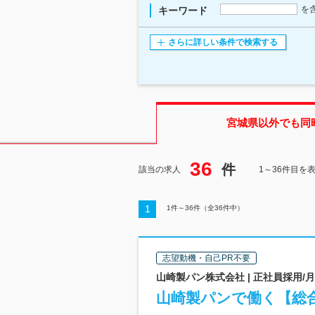
を
キーワード
さらに詳しい条件で検索する
宮城県
以外でも同
36
件
該当の求人
1～36件目を
1
1
件～
36
件（全
36
件中）
志望動機・自己PR不要
山崎製パン株式会社 | 正社員採用/
山崎製パンで働く【総