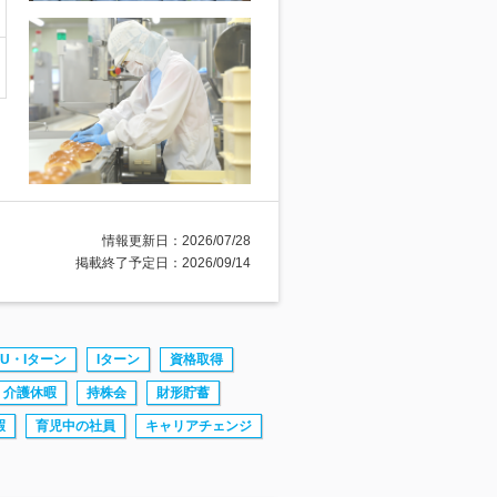
情報更新日：2026/07/28
掲載終了予定日：2026/09/14
U・Iターン
Iターン
資格取得
介護休暇
持株会
財形貯蓄
暇
育児中の社員
キャリアチェンジ