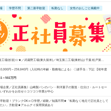
場
学歴不問
第二新卒歓迎
転勤なし
女性のおしごと掲載中
並工場(杉並)☆★／武蔵野工場(東久留米)／埼玉第二工場(東村山) 千葉:松戸第…
0,000円～259,840円（入社時の年齢・勤務地による） ◇諸手当：下記 【初年度
51～502万円
場企業／正社員募集》山崎製パンのパン・和洋菓子の製造・仕分け・ルートセー
いずれかをお任せ☆コツコツ作業が中心
卒歓迎！ブランクOK≫◎学歴／経験／知識不問★「転勤なく地元で正社員として
たい」方歓迎★アルムナイ採用実績あり