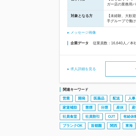
ガー店の業務用バ
対象となる方
【未経験、大歓迎
手グループで働け
メッセージ画像
企業データ
従業員数：16,640人／本
求人詳細を見る
関連キーワード
営業
開発
医薬品
配送
人事
家賃補助
禁煙
分煙
産休
産
社員食堂
社員割引
OJT
有給休
ブランクOK
首都圏
関西
東海