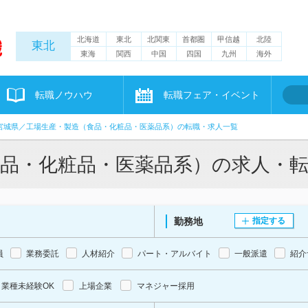
北海道
東北
北関東
首都圏
甲信越
北陸
東北
東海
関西
中国
四国
九州
海外
転職ノウハウ
転職フェア・イベント
宮城県／工場生産・製造（食品・化粧品・医薬品系）の転職・求人一覧
食品・化粧品・医薬品系）の求人・
勤務地
指定する
員
業務委託
人材紹介
パート・アルバイト
一般派遣
紹介
業種未経験OK
上場企業
マネジャー採用