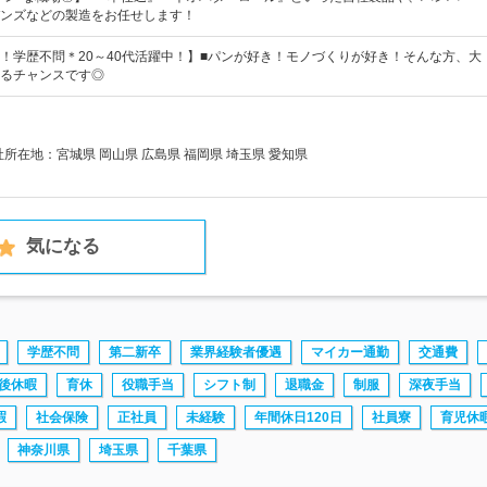
ンズなどの製造をお任せします！
！学歴不問＊20～40代活躍中！】■パンが好き！モノづくりが好き！そんな方、大
るチャンスです◎
社所在地：宮城県 岡山県 広島県 福岡県 埼玉県 愛知県
気になる
学歴不問
第二新卒
業界経験者優遇
マイカー通勤
交通費
後休暇
育休
役職手当
シフト制
退職金
制服
深夜手当
暇
社会保険
正社員
未経験
年間休日120日
社員寮
育児休
神奈川県
埼玉県
千葉県