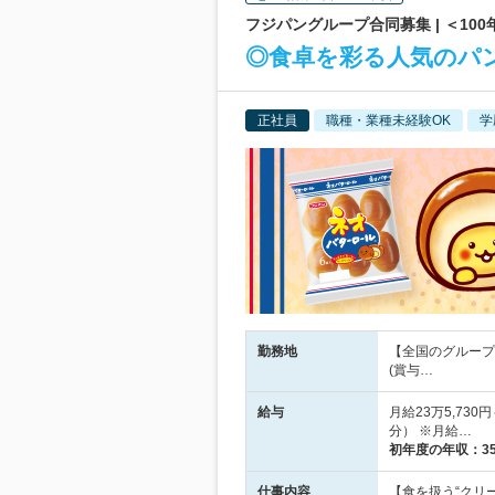
フジパングループ合同募集 | ＜100
◎食卓を彩る人気のパ
正社員
職種・業種未経験OK
学
勤務地
【全国のグループ
(賞与…
給与
月給23万5,73
分） ※月給…
初年度の年収：
3
仕事内容
【食を扱う“クリ