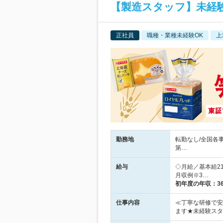
【製造スタッフ】未経験
正社員
職種・業種未経験OK
上
勤務地
転勤なし/全国各
第…
給与
◇月給／基本給21
月収例※3…
初年度の年収：
3
仕事内容
≪丁寧な研修で安
ます★未経験スタ