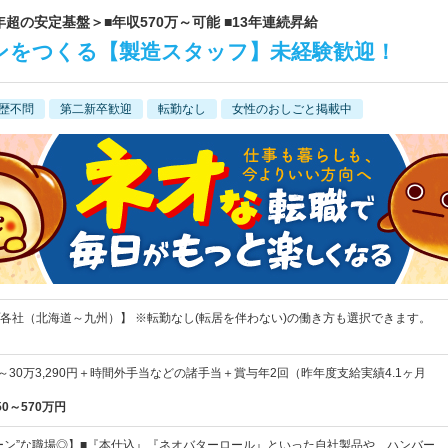
年超の安定基盤＞■年収570万～可能 ■13年連続昇給
ンをつくる【製造スタッフ】未経験歓迎！
歴不問
第二新卒歓迎
転勤なし
女性のおしごと掲載中
各社（北海道～九州）】 ※転勤なし(転居を伴わない)の働き方も選択できます。
0円～30万3,290円＋時間外手当などの諸手当＋賞与年2回（昨年度支給実績4.1ヶ月
50～570万円
ーン”な職場◎】■『本仕込』『ネオバターロール』といった自社製品や、ハンバー