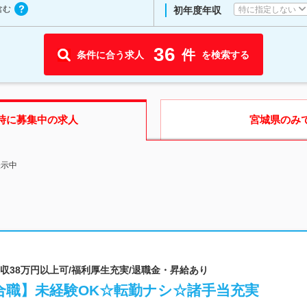
含む
特に指定しない
初年度年収
36
件
条件に合う求人
を検索する
時に募集中の求人
宮城県
のみ
表示中
月収38万円以上可/福利厚生充実/退職金・昇給あり
合職】未経験OK☆転勤ナシ☆諸手当充実