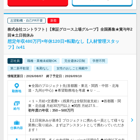
志望動機・自己PR不要
株式会社コントラフト | 【東証グロース上場グループ】全国募集★賞与年2
回★土日祝休み
想定年収480万円×年休120日×転勤なし【人材管理スタッ
フ】/x41
正社員
職種・業種未経験OK
完全週休2日制
学歴不問
第二新卒歓迎
転勤なし
女性のおしごと掲載中
情報更新日：2026/08/07 終了予定日：2026/09/10
★全国のプロジェクト先(首都圏・東北・関西・中部・北海
道・九州が中心) ★希望勤務地を考慮 ★Ｕ・…
勤務地
＜１＞月給+交通費+（残業代は全額別途支給） ■首都圏・関
東・北信越 月給30万円以上 ■関西 月給27.5…
給与
初年度の年収：
350～500万円
【土日祝休みが基本】プロジェクトに携わる一員として様々な
業務に取り組み、まずはアシスタントとして携わっていただき
仕事内容
ます！