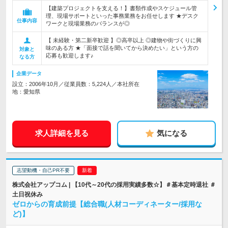
【建築プロジェクトを支える！】書類作成やスケジュール管
理、現場サポートといった事務業務をお任せします ★デスク
仕事内容
ワークと現場業務のバランスが◎
【 未経験・第二新卒歓迎 】◎高卒以上 ◎建物や街づくりに興
味のある方 ★「面接で話を聞いてから決めたい」という方の
対象と
応募も歓迎します♪
なる方
企業データ
設立：2006年10月／従業員数：5,224人／本社所在
地：愛知県
求人詳細を見る
気になる
志望動機・自己PR不要
株式会社アップコム | 【10代～20代の採用実績多数☆】＃基本定時退社 ＃
土日祝休み
ゼロからの育成前提【総合職(人材コーディネーター/採用な
ど)】