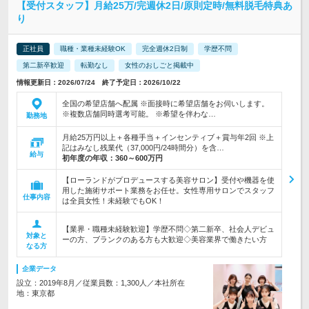
【受付スタッフ】月給25万/完週休2日/原則定時/無料脱毛特典あ
り
正社員
職種・業種未経験OK
完全週休2日制
学歴不問
第二新卒歓迎
転勤なし
女性のおしごと掲載中
情報更新日：2026/07/24 終了予定日：2026/10/22
全国の希望店舗へ配属 ※面接時に希望店舗をお伺いします。
※複数店舗同時選考可能。 ※希望を伴わな…
勤務地
月給25万円以上＋各種手当＋インセンティブ＋賞与年2回 ※上
記はみなし残業代（37,000円/24時間分）を含…
給与
初年度の年収：
360～600万円
【ローランドがプロデュースする美容サロン】受付や機器を使
用した施術サポート業務をお任せ。女性専用サロンでスタッフ
仕事内容
は全員女性！未経験でもOK！
【業界・職種未経験歓迎】学歴不問◇第二新卒、社会人デビュ
対象と
ーの方、ブランクのある方も大歓迎◇美容業界で働きたい方
なる方
企業データ
設立：2019年8月／従業員数：1,300人／本社所在
地：東京都