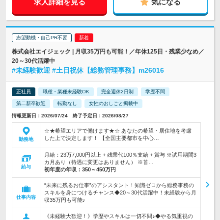
求人詳細を見る
気になる
志望動機・自己PR不要
株式会社エイジェック | 月収35万円も可能！／年休125日・残業少なめ／
20～30代活躍中
#未経験歓迎 #土日祝休【総務管理事務】m26016
正社員
職種・業種未経験OK
完全週休2日制
学歴不問
第二新卒歓迎
転勤なし
女性のおしごと掲載中
情報更新日：2026/07/24 終了予定日：2026/08/27
☆★希望エリアで働けます★☆ あなたの希望・居住地を考慮
した上で決定します！ 【全国主要都市を中心…
勤務地
月給：23万7,000円以上 + 残業代100％支給 + 賞与 ※試用期間3
カ月あり（待遇に変更はありません） ※首…
給与
初年度の年収：
350～450万円
“未来に残るお仕事”のアシスタント！知識ゼロから総務事務の
スキルを身につけるチャンス◆20～30代活躍中！未経験から月
仕事内容
収35万円も可能♪
《未経験大歓迎！》学歴やスキルは一切不問♪◆やる気重視の