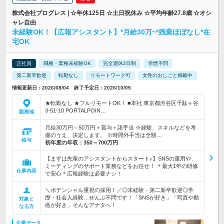
株式会社プログレス | ☆年休125日 ☆土日祝休み ☆平均年齢27.8歳 ☆オシ
ャレ自由
未経験OK！【広報アシスタント】*月給30万~*残業ほぼなし*在
宅OK
正社員
職種・業種未経験OK
完全週休2日制
学歴不問
第二新卒歓迎
転勤なし
リモートワーク可
女性のおしごと掲載中
情報更新日：2026/08/04 終了予定日：2026/10/05
★転勤なし ★フルリモートOK！ ■本社 東京都渋谷区千駄ヶ谷
3-51-10 PORTALPOIN…
勤務地
月給30万円～50万円＋賞与＋諸手当 ※経験、スキルなどを考
慮のうえ、決定します。 ※時間外手当は全額…
給与
初年度の年収：
350～700万円
【まずは先輩のアシスタントからスタート♪】SNSの運用や、
ミーティングのサポート業務などをお任せ！ ＊最大1年の研修
仕事内容
で安心＊広報経験は必要ナシ！
＼ポテンシャル重視の採用！／◎未経験・第二新卒歓迎◎学
歴・社会人経験…ぜんぶ不問です！「SNSが好き」「写真や動
対象と
画が好き」そんなアナタへ！
なる方
企業データ