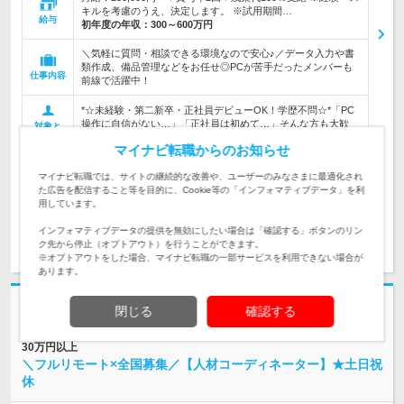
キルを考慮のうえ、決定します。 ※試用期間…
給与
初年度の年収：
300～600万円
＼気軽に質問・相談できる環境なので安心♪／データ入力や書
類作成、備品管理などをお任せ◎PCが苦手だったメンバーも
仕事内容
前線で活躍中！
*☆未経験・第二新卒・正社員デビューOK！学歴不問☆*「PC
操作に自信がない…」「正社員は初めて…」そんな方も大歓
対象と
迎！イチから丁寧に教えます♪
なる方
マイナビ転職からのお知らせ
企業データ
マイナビ転職では、サイトの継続的な改善や、ユーザーのみなさまに最適化され
設立：2023年1月／本社所在地：東京都
た広告を配信すること等を目的に、Cookie等の「インフォマティブデータ」を利
用しています。
インフォマティブデータの提供を無効にしたい場合は「確認する」ボタンのリン
求人詳細を見る
気になる
ク先から停止（オプトアウト）を行うことができます。
※オプトアウトをした場合、マイナビ転職の一部サービスを利用できない場合が
あります。
志望動機・自己PR不要
閉じる
確認する
株式会社Rise top | 【社員の9割が未経験＆20代入社】★未経験でも月給
30万円以上
＼フルリモート×全国募集／【人材コーディネーター】★土日祝
休