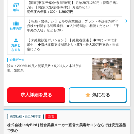
【関東(東京/千葉/神奈川/埼玉)】 月給29万1230円＋皆勤手当1
万円 【関西(大阪/京都/兵庫)】 月給29万13…
給与
初年度の年収：
300～1,200万円
【 転勤・出張ナシ 】ビルや商業施設、プラント等設備の保守
点検や付随する管理業務。★入社時期はご相談ください！「半
仕事内容
年先の入社」などもOK♪
【 未経験歓迎ポジション 】【 経験者優遇 】◆20代～30代活
躍中！ ◆資格取得支援制度あり＜5万～最大20万円支給＞※規
対象と
定による
なる方
企業データ
設立：2006年10月／従業員数：5,224人／本社所在
地：愛知県
求人詳細を見る
気になる
志望動機・自己PR不要
株式会社LadyBird | 総合美容メーカー直営の美容サロンならでは安定基盤
で安心