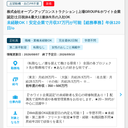
志望動機・自己PR不要
株式会社オープンアップコンストラクション | 上場GROUP&ホワイト企業
認定/土日祝休&最大11連休/9月の入社OK
未経験OK！安定企業で月収37万円が可能【総務事務】年休120
日/o
正社員
職種・業種未経験OK
完全週休2日制
学歴不問
第二新卒歓迎
転勤なし
女性のおしごと掲載中
情報更新日：2026/08/07 終了予定日：2026/09/10
《転勤なし／腰を据えて働ける環境！》 全国の各プロジェク
ト先が勤務地です♪ ★あなたの好きな街でず…
勤務地
〈東京〉月給28万円～ 〈大阪〉月給26.9万円～ 〈名古屋〉月
給28.5万円～ 〈その他〉月給26.5万円～ ※…
給与
初年度の年収：
350～500万円
【“ホワイト企業認定”の未経験者も安心の研修制度あり！】配
属先で資料作成や各種管理業務をお任せします。★20～30代が
仕事内容
中心に活躍中！
【Web面接OK&面接翌日の内定も可能！】＜学歴不問＞★未経
験・第二新卒・フリーター歓迎★学歴・経験・転職回数不問★
対象と
昇給年2回で頑張りを還元！
なる方