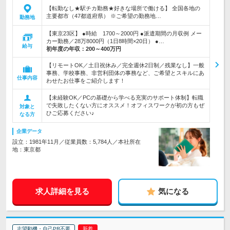
【転勤なし★駅チカ勤務★好きな場所で働ける】 全国各地の
主要都市（47都道府県） ※ご希望の勤務地…
勤務地
【東京23区】 ●時給 1700～2000円 ●派遣期間の月収例 メー
カー勤務／28万8000円（1日8時間×20日） ●…
給与
初年度の年収：
200～400万円
【リモートOK／土日祝休み／完全週休2日制／残業なし】一般
事務、学校事務、非営利団体の事務など、ご希望とスキルにあ
仕事内容
わせたお仕事をご紹介します！
【未経験OK／PCの基礎から学べる充実のサポート体制】転職
で失敗したくない方にオススメ！オフィスワークが初の方もぜ
対象と
ひご応募ください♪
なる方
企業データ
設立：1981年11月／従業員数：5,784人／本社所在
地：東京都
求人詳細を見る
気になる
志望動機・自己PR不要