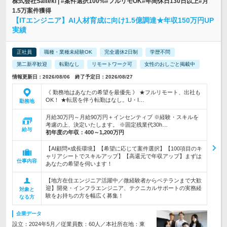
株式会社Saiteki | #案件選択100%#フルリモOK#年間休日130日以上#月
1.5万案件獲得
【ITエンジニア】AI人材育成に向け1.5億調達★年収150万円UP
実績
正社員
職種・業種未経験OK
完全週休2日制
学歴不問
第二新卒歓迎
転勤なし
リモートワーク可
女性のおしごと掲載中
情報更新日：2026/08/06 終了予定日：2026/08/27
《 勤務地はあなたの希望を最優先 》 ★フルリモート、出社も
OK！ ★転居を伴う転勤はなし。U・I…
勤務地
月給30万円～月給90万円＋インセンティブ ※経験・スキルを
考慮の上、決定いたします。 ※固定残業代30h…
給与
初年度の年収：
400～1,200万円
【AI顧問×成長環境】【希望に応じて案件選択】【100項目のキ
ャリアシートでスキルアップ】【高還元で年収アップ】まずは
仕事内容
あなたの希望を伺います！
【地方在住エンジニア活躍中／微経験者からベテランまで大歓
迎】開発・インフラエンジニア、テクニカルサポートの実務経
対象と
験をお持ちの方を幅広く募集！
なる方
企業データ
設立：2024年5月／従業員数：60人／本社所在地：東