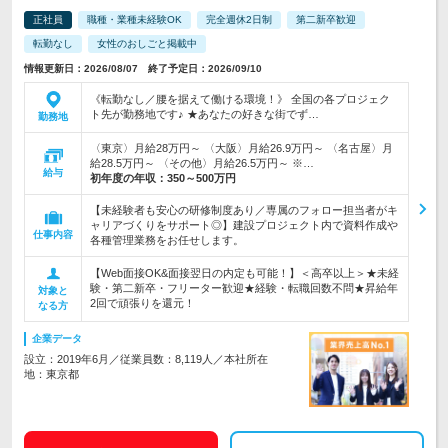
正社員
職種・業種未経験OK
完全週休2日制
第二新卒歓迎
転勤なし
女性のおしごと掲載中
情報更新日：2026/08/07 終了予定日：2026/09/10
《転勤なし／腰を据えて働ける環境！》 全国の各プロジェク
ト先が勤務地です♪ ★あなたの好きな街でず…
勤務地
〈東京〉月給28万円～ 〈大阪〉月給26.9万円～ 〈名古屋〉月
給28.5万円～ 〈その他〉月給26.5万円～ ※…
給与
初年度の年収：
350～500万円
【未経験者も安心の研修制度あり／専属のフォロー担当者がキ
ャリアづくりをサポート◎】建設プロジェクト内で資料作成や
仕事内容
各種管理業務をお任せします。
【Web面接OK&面接翌日の内定も可能！】＜高卒以上＞★未経
験・第二新卒・フリーター歓迎★経験・転職回数不問★昇給年
対象と
2回で頑張りを還元！
なる方
企業データ
設立：2019年6月／従業員数：8,119人／本社所在
地：東京都