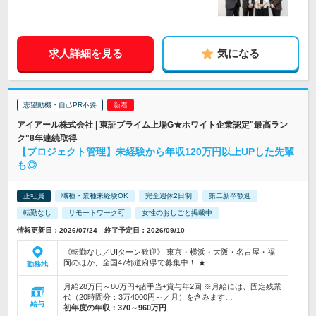
求人詳細を見る
気になる
志望動機・自己PR不要
アイアール株式会社 | 東証プライム上場G★ホワイト企業認定"最高ラン
ク"8年連続取得
【プロジェクト管理】未経験から年収120万円以上UPした先輩
も◎
正社員
職種・業種未経験OK
完全週休2日制
第二新卒歓迎
転勤なし
リモートワーク可
女性のおしごと掲載中
情報更新日：2026/07/24 終了予定日：2026/09/10
《転勤なし／UIターン歓迎》 東京・横浜・大阪・名古屋・福
岡のほか、全国47都道府県で募集中！ ★…
勤務地
月給28万円～80万円+諸手当+賞与年2回 ※月給には、固定残業
代（20時間分：3万4000円～／月）を含みます…
給与
初年度の年収：
370～960万円