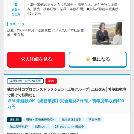
＜20～30代の男女ともに活躍中＞ 高卒以上。原付免許以上保
有。販売・接客経験（業界・年数不問）◆賞与2回/前年度実績
対象と
4.3カ月分
なる方
企業データ
設立：2007年10月／従業員数：17,952人／本社所在
地：東京都
求人詳細を見る
気になる
志望動機・自己PR不要
株式会社コプロコンストラクション | 上場グループ│土日休み│希望勤務地
で働けて転勤なし
※M 未経験OK【総務事務】完全週休2日制／初年度年収例400
万円
正社員
職種・業種未経験OK
完全週休2日制
学歴不問
第二新卒歓迎
転勤なし
女性のおしごと掲載中