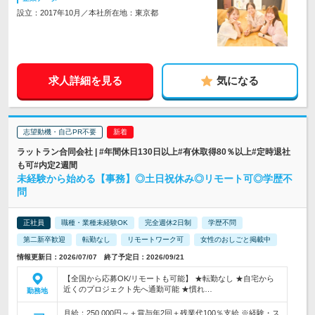
設立：2017年10月／本社所在地：東京都
求人詳細を見る
気になる
志望動機・自己PR不要
ラットラン合同会社 | #年間休日130日以上#有休取得80％以上#定時退社
も可#内定2週間
未経験から始める【事務】◎土日祝休み◎リモート可◎学歴不
問
正社員
職種・業種未経験OK
完全週休2日制
学歴不問
第二新卒歓迎
転勤なし
リモートワーク可
女性のおしごと掲載中
情報更新日：2026/07/07 終了予定日：2026/09/21
【全国から応募OK/リモートも可能】 ★転勤なし ★自宅から
近くのプロジェクト先へ通勤可能 ★慣れ…
勤務地
月給：250,000円～＋賞与年2回＋残業代100％支給 ※経験・ス