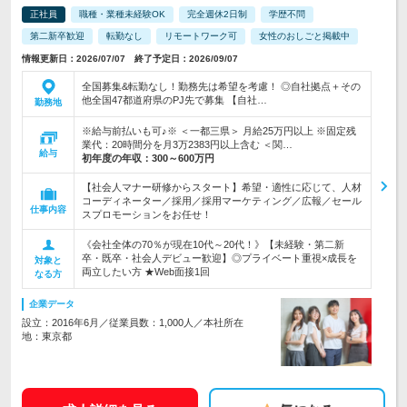
正社員
職種・業種未経験OK
完全週休2日制
学歴不問
第二新卒歓迎
転勤なし
リモートワーク可
女性のおしごと掲載中
情報更新日：2026/07/07 終了予定日：2026/09/07
全国募集&転勤なし！勤務先は希望を考慮！ ◎自社拠点＋その
他全国47都道府県のPJ先で募集 【自社…
勤務地
※給与前払いも可♪※ ＜一都三県＞ 月給25万円以上 ※固定残
業代：20時間分を月3万2383円以上含む ＜関…
給与
初年度の年収：
300～600万円
【社会人マナー研修からスタート】希望・適性に応じて、人材
コーディネーター／採用／採用マーケティング／広報／セール
仕事内容
スプロモーションをお任せ！
《会社全体の70％が現在10代～20代！》【未経験・第二新
卒・既卒・社会人デビュー歓迎】◎プライベート重視×成長を
対象と
両立したい方 ★Web面接1回
なる方
企業データ
設立：2016年6月／従業員数：1,000人／本社所在
地：東京都