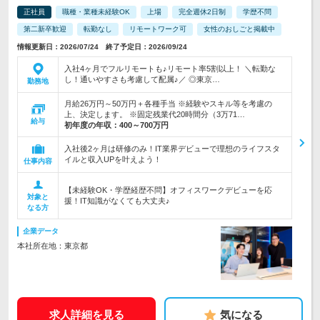
正社員
職種・業種未経験OK
上場
完全週休2日制
学歴不問
第二新卒歓迎
転勤なし
リモートワーク可
女性のおしごと掲載中
情報更新日：2026/07/24 終了予定日：2026/09/24
入社4ヶ月でフルリモートも♪リモート率5割以上！ ＼転勤な
し！通いやすさも考慮して配属♪／ ◎東京…
勤務地
月給26万円～50万円＋各種手当 ※経験やスキル等を考慮の
上、決定します。 ※固定残業代20時間分（3万71…
給与
初年度の年収：
400～700万円
入社後2ヶ月は研修のみ！IT業界デビューで理想のライフスタ
イルと収入UPを叶えよう！
仕事内容
【未経験OK・学歴経歴不問】オフィスワークデビューを応
対象と
援！IT知識がなくても大丈夫♪
なる方
企業データ
本社所在地：東京都
求人詳細を見る
気になる