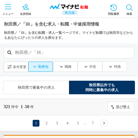
東北版
メニュー
会員登録
閲覧履歴
検索
秋田県／「IR」を含む求人・転職・中途採用情報
秋田県／「IR」を含む転職・求人一覧ページです。マイナビ転職では秋田市などから
もあなたにぴったりの求人を探せます。
秋田県／「IR」
勤務地
職種
年収
特徴
条件変更
秋田県
以外でも
秋田県
で募集中の求人
同時に募集中の求人
321
1
50
件中
-
件
並び替え
1
2
3
4
5
7
…