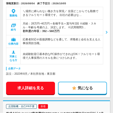
情報更新日：2026/08/04 終了予定日：2026/10/05
＼場所に縛られない働き方を実現／ 全国どこからでも勤務で
きるフルリモート環境です。 出社の必要はな…
勤務地
月給：28万円~40万円＋各種手当＋賞与年2回 ※経験・スキ
ル・年齢を考慮の上、決定します。 ※試用期間3…
給与
初年度の年収：
392～560万円
応募者対応や面接調整などを通して、求職者と会社を支える人
事採用担当職。
仕事内容
未経験歓迎◎基本的なPC操作ができればOK！フルリモート環
対象と
境で人事採用のスキルを身につけられます。
なる方
企業データ
設立：2023年8月／本社所在地：東京都
求人詳細を見る
気になる
志望動機・自己PR不要