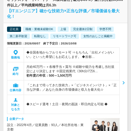
件以上／平均残業時間は月6.3h
【ITエンジニア】確かな技術力×正当な評価／市場価値を最大
化！
正社員
職種・業種未経験OK
上場
完全週休2日制
学歴不問
第二新卒歓迎
転勤なし
リモートワーク可
女性のおしごと掲載中
情報更新日：2026/08/07 終了予定日：2026/10/08
◆全国各地からフルリモート可 ⇒もちろん「出社メインがい
い」といった希望にもお応えします。 ◆首都…
勤務地
月給40万円～＋各種手当＋賞与 ※経験や能力を考慮し当社規
定により決定します ※固定残業代《30h分/7万6…
給与
初年度の年収：
500～1,500万円
「これまで培ってきた技術力」×「ビジネスインパクト」×「正
当な評価」／あなた自身の市場価値と収入を最大化☆
仕事内容
◆スピード選考！土日・夜間の面談・即日内定も可能 ◆
対象と
なる方
企業データ
設立：2022年4月／従業員数：93人／本社所在地：東
京都