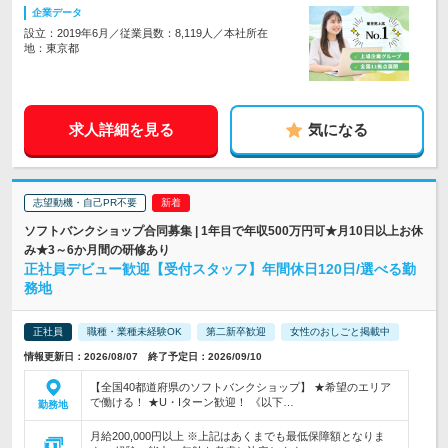
企業データ
設立：2019年6月／従業員数：8,119人／本社所在
地：東京都
求人詳細を見る
気になる
志望動機・自己PR不要
ソフトバンクショップ合同募集 | 1年目で年収500万円可★月10日以上お休
み★3～6か月間の研修あり
正社員デビュー歓迎【受付スタッフ】年間休日120日/選べる勤
務地
正社員
職種・業種未経験OK
第二新卒歓迎
女性のおしごと掲載中
情報更新日：2026/08/07 終了予定日：2026/09/10
【全国40都道府県のソフトバンクショップ】 ★希望のエリア
で働ける！ ★U・Iターン歓迎！ 《以下…
勤務地
月給200,000円以上 ※上記はあくまでも最低保障額となりま