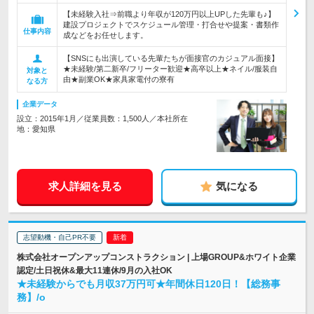
【未経験入社⇒前職より年収が120万円以上UPした先輩も♪】
建設プロジェクトでスケジュール管理・打合せや提案・書類作
仕事内容
成などをお任せします。
【SNSにも出演している先輩たちが面接官のカジュアル面接】
★未経験/第二新卒/フリーター歓迎★高卒以上★ネイル/服装自
対象と
由★副業OK★家具家電付の寮有
なる方
企業データ
設立：2015年1月／従業員数：1,500人／本社所在
地：愛知県
求人詳細を見る
気になる
志望動機・自己PR不要
株式会社オープンアップコンストラクション | 上場GROUP&ホワイト企業
認定/土日祝休&最大11連休/9月の入社OK
★未経験からでも月収37万円可★年間休日120日！【総務事
務】/o