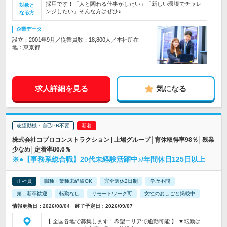
採用です！「人と関わる仕事がしたい」「新しい環境でチャレ
対象と
ンジしたい」そんな方はぜひ♪
なる方
企業データ
設立：2001年9月／従業員数：18,800人／本社所在
地：東京都
求人詳細を見る
気になる
志望動機・自己PR不要
株式会社コプロコンストラクション | 上場グループ│育休取得率98％│残業
少なめ│定着率86.6％
※●【事務系総合職】20代未経験活躍中♪/年間休日125日以上
正社員
職種・業種未経験OK
完全週休2日制
学歴不問
第二新卒歓迎
転勤なし
リモートワーク可
女性のおしごと掲載中
情報更新日：2026/08/04 終了予定日：2026/09/07
【 全国各地で募集します！希望エリアで通勤可能 】 ▼転勤は