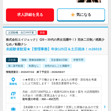
求人詳細を見る
気になる
志望動機・自己PR不要
株式会社エイジェック | 《20～30代の男女活躍中！》完休二日制／残業少
なめ／転勤ナシ
未経験者歓迎★【管理事務】年休125日＆土日祝休！ｍ26019
正社員
職種・業種未経験OK
完全週休2日制
学歴不問
第二新卒歓迎
転勤なし
女性のおしごと掲載中
情報更新日：2026/07/24 終了予定日：2026/08/27
☆★希望エリアで働けます★☆ あなたの希望・居住地を考慮
した上で決定します！ 【全国主要都市を中心…
勤務地
月給：23万7,000円以上 + 残業代100％支給 + 賞与 ※試用期間3
カ月あり（待遇に変更はありません） ※首…
給与
初年度の年収：
350～450万円
【未経験スタートの若手が活躍中！充実した研修があるので安
心♪】街づくり、建物づくりに関わる書類作成、整理業務など