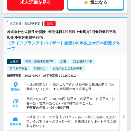
求人詳細を見る
気になる
志望動機・自己PR不要
株式会社かんぽ生命保険 | 年間休日120日以上◆賞与2回◆残業月平均
9.4H◆有休取得率96％
【ライフプランアドバイザー】創業100年以上★日本郵政グル
ープ
正社員
職種・業種未経験OK
上場
完全週休2日制
第二新卒歓迎
転勤なし
女性のおしごと掲載中
情報更新日：2026/08/07 終了予定日：2026/09/10
＜原則転勤なし＞ 採用エリア内の通勤可能な範囲の拠点での
勤務になります。 ★初期配属の都道府県を選…
勤務地
月給256,800円～310,350円+諸手当（残業手当・住居手当・扶
養手当・営業手当など）+賞与年2回 ※ご入社…
給与
初年度の年収：
420～500万円
＜研修センターでの育成プログラムあり＞既にご契約いただい
ているお客さまへのフォローや、将来設計をサポートするご提
仕事内容
案を行います。