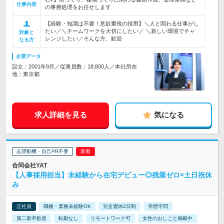
仕事内容
の事務処理をお任せします
【経験・知識は不要！意欲重視の採用】＼人と関わる仕事がし
たい／＼チームワークを大切にしたい／ ＼新しい環境でチャ
対象と
レンジしたい／そんな方、歓迎
なる方
企業データ
設立：2001年9月／従業員数：18,800人／本社所在
地：東京都
求人詳細を見る
気になる
志望動機・自己PR不要
合同会社YAT
【人事採用担当】未経験から在宅デビュー◎残業ゼロ×土日祝休
み
正社員
職種・業種未経験OK
完全週休2日制
学歴不問
第二新卒歓迎
転勤なし
リモートワーク可
女性のおしごと掲載中