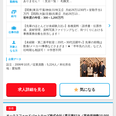
ありません！ 〈 支店一覧 〉 札幌支…
勤務地
【関東(東京/千葉/神奈川/埼玉)】 月給29万1230円＋皆勤手当1
万円 【関西(大阪/京都/兵庫)】 月給29万13…
給与
初年度の年収：
300～1,200万円
【先輩のほとんどが未経験入社♪】各種資料・請求書・伝票作
成、資材管理、資料写真ファイリングなど、街づくりにおける
仕事内容
事務業務全般を担当します！
【未経験・第二新卒歓迎｜20代～30代活躍中♪】先輩の前職は
飲食/メーカー/事務などさまざま！★「半年先の入社」など入
対象と
社時期も相談可！ ※学歴不問
なる方
企業データ
設立：2006年10月／従業員数：5,224人／本社所在
地：愛知県
求人詳細を見る
気になる
オックスフォードパートナーズ株式会社 | 還元率83％／案件所持数10,000