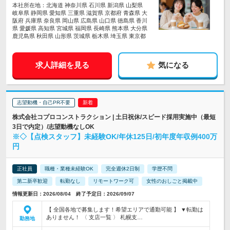
本社所在地：北海道 神奈川県 石川県 新潟県 山梨県
岐阜県 静岡県 愛知県 三重県 滋賀県 京都府 青森県 大
阪府 兵庫県 奈良県 岡山県 広島県 山口県 徳島県 香川
県 愛媛県 高知県 宮城県 福岡県 長崎県 熊本県 大分県
鹿児島県 秋田県 山形県 茨城県 栃木県 埼玉県 東京都
求人詳細を見る
気になる
志望動機・自己PR不要
株式会社コプロコンストラクション | 土日祝休/スピード採用実施中（最短
3日で内定）/志望動機なしOK
※◇【点検スタッフ】未経験OK/年休125日/初年度年収例400万
円
正社員
職種・業種未経験OK
完全週休2日制
学歴不問
第二新卒歓迎
転勤なし
リモートワーク可
女性のおしごと掲載中
情報更新日：2026/08/04 終了予定日：2026/09/07
【 全国各地で募集します！希望エリアで通勤可能 】 ▼転勤は
ありません！ 〈 支店一覧 〉 札幌支…
勤務地