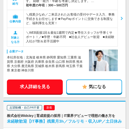
す。 経験・能力・年齢を考慮し決定します。 …
給与
初年度の年収：
300～500万円
＼残業少なめ／ご来店されたお客様の受付やデータ入力、事務
手続きをお任せします★PayPayポイントに交換できる制度な
仕事内容
ど、福利厚生も充実！
＼WEB面接1回＆最短1週間で内定★専任スタッフが手厚くサ
ポート！／■学歴・年齢不問 ■社会人デビュー歓迎 ■未経験
対象と
入社が7割＆若手活躍中
なる方
企業データ
本社所在地：北海道 岐阜県 静岡県 愛知県 三重県 滋
賀県 京都府 大阪府 兵庫県 奈良県 山口県 秋田県 熊本
県 大分県 鹿児島県 茨城県 栃木県 群馬県 埼玉県 千葉
県 東京都 神奈川県
求人詳細を見る
気になる
志望動機・自己PR不要
株式会社Widsley | 育成前提の採用｜IT業界デビューで理想の働き方を
未経験歓迎【IT事務】残業月3h／フルリモ・収入UP／土日休み