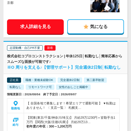
京都
求人詳細を見る
気になる
志望動機・自己PR不要
株式会社コプロコンストラクション | 年休125日│転勤なし│簡単応募から
スムーズな面接が可能です♪
※O 周りを支える♪【管理サポート】完全週休2日制│転勤なし
正社員
職種・業種未経験OK
完全週休2日制
第二新卒歓迎
転勤なし
リモートワーク可
女性のおしごと掲載中
情報更新日：2026/08/04 終了予定日：2026/09/07
【 全国各地で募集します！希望エリアで通勤可能 】 ▼転勤は
ありません！ 〈 支店一覧 〉 札幌支…
勤務地
【関東(東京/千葉/神奈川/埼玉)】 月給29万1230円＋皆勤手当1
万円 【関西(大阪/京都/兵庫)】 月給29万13…
給与
初年度の年収：
300～1,200万円