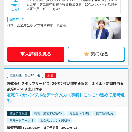
【経歴不問、多くの未経験メンバーが活躍中】◆40歳以下の方
☆既卒・第二新卒歓迎☆異業種出身者、20代メンバーも活躍中
対象と
☆正社員デビューもOK
なる方
企業データ
設立：2021年10月／本社所在地：東京都
求人詳細を見る
気になる
志望動機・自己PR不要
株式会社スタッフサービス | 20代女性活躍中★服装・ネイル・髪型自由★
残業0～5H★土日休み
在宅OK★シンプルなデータ入力【事務】こつこつ進めて定時退
社♪
紹介予定派遣
職種・業種未経験OK
完全週休2日制
第二新卒歓迎
リモートワーク可
女性のおしごと掲載中
情報更新日：2026/08/04 終了予定日：2026/08/31