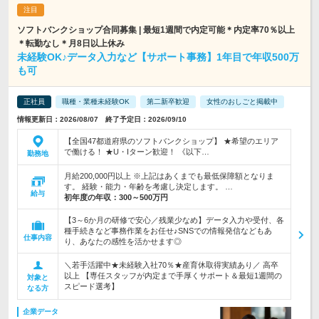
ソフトバンクショップ合同募集 | 最短1週間で内定可能＊内定率70％以上
＊転勤なし＊月8日以上休み
未経験OK♪データ入力など【サポート事務】1年目で年収500万
も可
正社員
職種・業種未経験OK
第二新卒歓迎
女性のおしごと掲載中
情報更新日：2026/08/07 終了予定日：2026/09/10
【全国47都道府県のソフトバンクショップ】 ★希望のエリア
で働ける！ ★U・Iターン歓迎！ 《以下…
勤務地
月給200,000円以上 ※上記はあくまでも最低保障額となりま
す。 経験・能力・年齢を考慮し決定します。 …
給与
初年度の年収：
300～500万円
【3～6か月の研修で安心／残業少なめ】データ入力や受付、各
種手続きなど事務作業をお任せ♪SNSでの情報発信などもあ
仕事内容
り、あなたの感性を活かせます◎
＼若手活躍中★未経験入社70％★産育休取得実績あり／ 高卒
以上 【専任スタッフが内定まで手厚くサポート＆最短1週間の
対象と
スピード選考】
なる方
企業データ