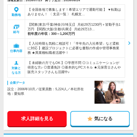
情報更新日：2026/07/29 終了予定日：2026/08/24
【 全国各地で募集します！希望エリアで通勤可能 】 ▼転勤は
ありません！ 〈 支店一覧 〉 札幌支…
勤務地
【関東(東京/千葉/神奈川/埼玉)】 月給29万1230円＋皆勤手当1
万円 【関西(大阪/京都/兵庫)】 月給29万13…
給与
初年度の年収：
300～1,200万円
【 入社時期も気軽に相談可！「半年先の入社希望」など柔軟
に対応 】建設プロジェクトに必要な書類の作成や管理事務業
仕事内容
務 ★異業種転職者活躍中！
【 未経験の方でもOK 】◎学歴不問 ◎コミュニケーションが
得意な方♪ ◎普通免許 ◎基本的なPCスキル ★元保育士さんや
対象と
販売スタッフさんも活躍中♪
なる方
企業データ
設立：2006年10月／従業員数：5,224人／本社所在
地：愛知県
求人詳細を見る
気になる