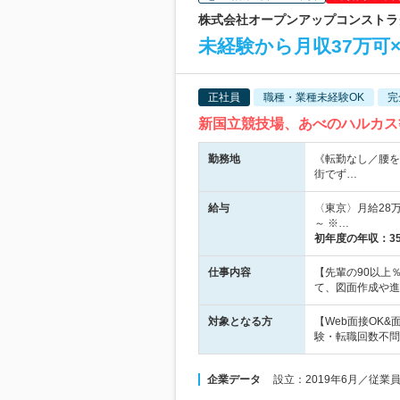
株式会社オープンアップコンストラクシ
未経験から月収37万可×
正社員
職種・業種未経験OK
完
新国立競技場、あべのハルカス
勤務地
《転勤なし／腰を
街でず…
給与
〈東京〉月給28万
～ ※…
初年度の年収：
3
仕事内容
【先輩の90以上
て、図面作成や進
対象となる方
【Web面接OK
験・転職回数不問
企業データ
設立：2019年6月／従業