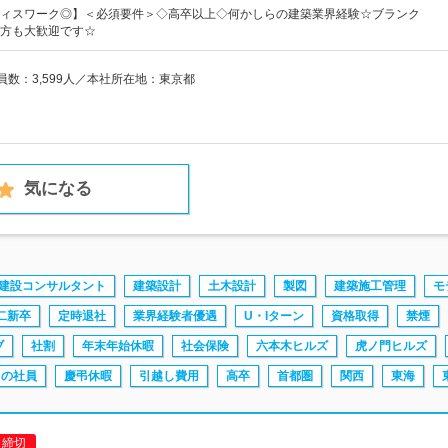
ィスワーク◎】＜必須要件＞◇高卒以上◇何かしらの建築業界経験☆ブランク
方も大歓迎です☆
業員数：3,599人／本社所在地：東京都
気になる
建設コンサルタント
建築設計
土木設計
製図
建築施工管理
モ
二新卒
定時退社
業界経験者優遇
U・Iターン
資格取得
禁煙
ブ
社割
年末年始休暇
社会保険
六本木ヒルズ
虎ノ門ヒルズ
中の社員
慶弔休暇
引越し費用
高卒
首都圏
関西
東海
日締切