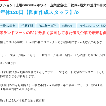
ョン | 上場GROUP&ホワイト企業認定/土日祝休&最大11連休/8月
年休120日【図面作成スタッフ】/o
全週休2日制
学歴不問
第二新卒歓迎
転勤なし
女性のおしごと掲載
等ランドマークのPJに数多く参画してきた優良企業で未来を
据えて働ける環境！》 全国の各プロジェクト先が勤務地です♪ ★あなたの好きな
円～ 〈大阪〉月給26.9万円～ 〈名古屋〉月給28.5万円～ 〈その他〉月給26.5万円
50～500万円
％は未経験入社&充実の研修で安心してデビューできる！】先輩のアシスタントとし
捗確認などをお任せします。
&面接翌日の内定も可能！】＜学歴不問＞★未経験・第二新卒・フリーター歓迎★経
★昇給年2回で頑張りを還元！
員数：8,119人／本社所在地：東京都