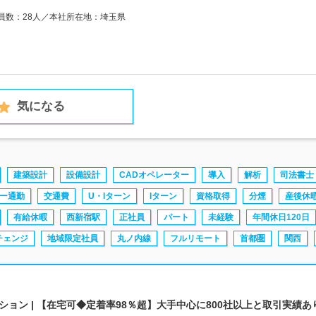
業員数：28人／本社所在地：埼玉県
気になる
建築設計
設備設計
CADオペレーター
導入
解析
司法書士
ー通勤
交通費
U・Iターン
Iターン
資格取得
分煙
産後休
有給休暇
西新宿駅
正社員
パート
未経験
年間休日120日
チェンジ
地域限定社員
丸ノ内線
フルリモート
首都圏
関西
ョン | 【在宅可◆定着率98％超】大手中心に800社以上と取引実績あ