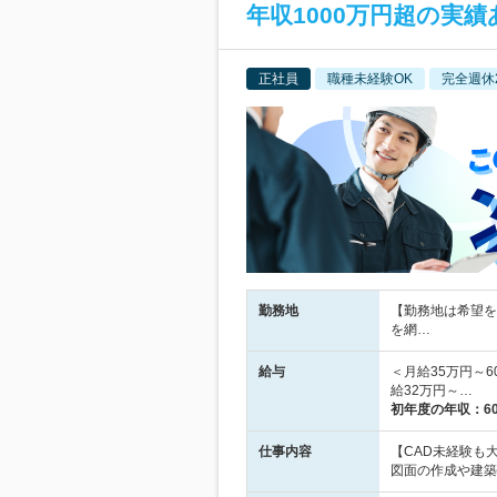
年収1000万円超の実
正社員
職種未経験OK
完全週休
勤務地
【勤務地は希望を
を網…
給与
＜月給35万円～
給32万円～…
初年度の年収：
6
仕事内容
【CAD未経験も
図面の作成や建築