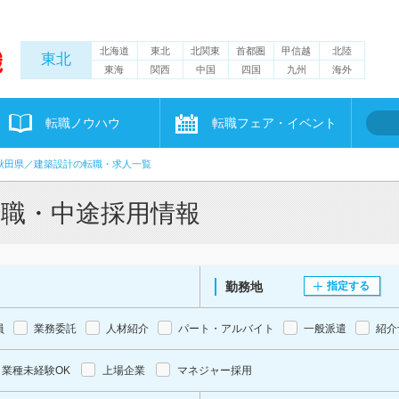
北海道
東北
北関東
首都圏
甲信越
北陸
東北
東海
関西
中国
四国
九州
海外
転職ノウハウ
転職フェア・イベント
秋田県／建築設計の転職・求人一覧
転職・中途採用情報
勤務地
指定する
員
業務委託
人材紹介
パート・アルバイト
一般派遣
紹介
業種未経験OK
上場企業
マネジャー採用