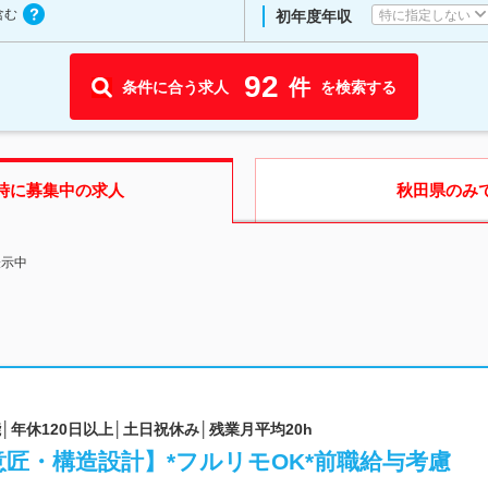
含む
特に指定しない
初年度年収
92
件
条件に合う求人
を検索する
時に募集中の求人
秋田県
のみ
表示中
可能│年休120日以上│土日祝休み│残業月平均20h
匠・構造設計】*フルリモOK*前職給与考慮