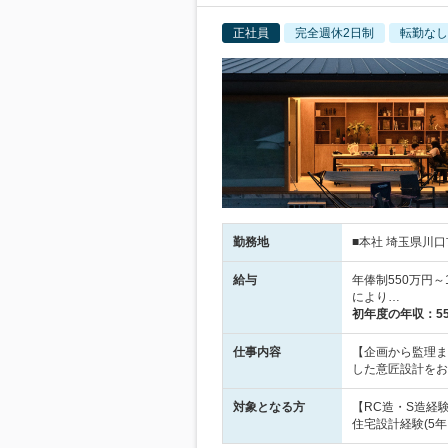
正社員
完全週休2日制
転勤なし
勤務地
■本社 埼玉県川口
給与
年俸制550万円
により…
初年度の年収：
5
仕事内容
【企画から監理ま
した意匠設計をお
対象となる方
【RC造・S造経
住宅設計経験(5