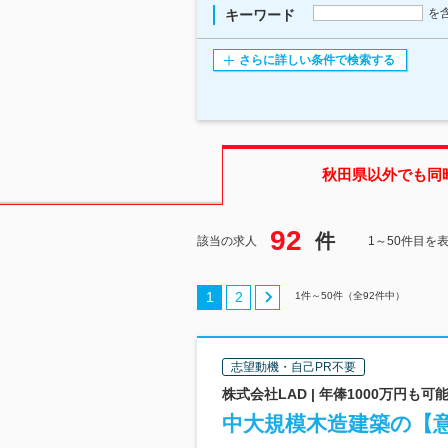
を
キーワード
さらに詳しい条件で検索する
秋田県
以外でも同
92
件
該当の求人
1～50件目を
1
2
1
件～
50
件（全
92
件中）
志望動機・自己PR不要
株式会社LAD | 年俸1000万円も
中大規模木造建築の【意