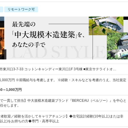
リモートワーク可
市東川口3-7-33 コットンキャンディー東川口1F 3号棟 ■東京サテライトオ…
～1,000万円 ※前職給与を考慮します。 ※経験・スキルなどを考慮のうえ、当社規定
50～1,000万円
で一貫して担当】中大規模木造建築ブランド『BERCEAU（ベルソー）』を中心と
任せします。
験者歓迎／経験を活かしてキャリアチェンジ】◆住宅設計経験(10年以上)または非
年以上)をお持ちの方◆専門・高専卒以上