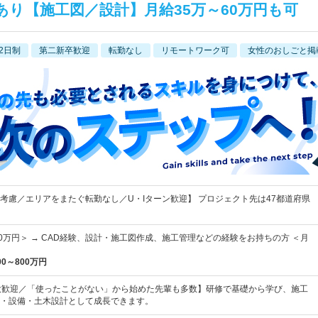
績あり【施工図／設計】月給35万～60万円も可
2日制
第二新卒歓迎
転勤なし
リモートワーク可
女性のおしごと掲
考慮／エリアをまたぐ転勤なし／U・Iターン歓迎】 プロジェクト先は47都道府県
60万円＞ → CAD経験、設計・施工図作成、施工管理などの経験をお持ちの方 ＜月
00～800万円
大歓迎／「使ったことがない」から始めた先輩も多数】研修で基礎から学び、施工
・設備・土木設計として成長できます。