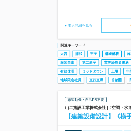
求人詳細を見る
関連キーワード
大宮
浦和
王子
構造解析
施
服装自由
第二新卒
業界経験者優遇
有給休暇
ミッドタウン
上場
年
地域限定社員
直行直帰
首都圏
志望動機・自己PR不要
山二施設工業株式会社 | #空調・水
【建築設備設計】《横手