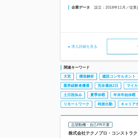
企業データ
設立：2018年11月／従
求人詳細を見る
関連キーワード
大宮
構造解析
建設コンサルタント
業界経験者優遇
完全週休2日
マイカ
土日祝休み
夏季休暇
年末年始休暇
リモートワーク
時差出勤
キャリア
志望動機・自己PR不要
株式会社テクノプロ・コンストラクシ