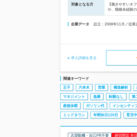
対象となる方
【働きやすいオフ
や、職種未経験の
企業データ
設立：2008年11月／従
求人詳細を見る
関連キーワード
王子
六本木
営業
構造解析
マネジメント
急募
転勤なし
第
産後休暇
ガソリン代
インセンティ
ミッドタウン
年間休日120日
育児
志望動機・自己PR不要
締切間近 本