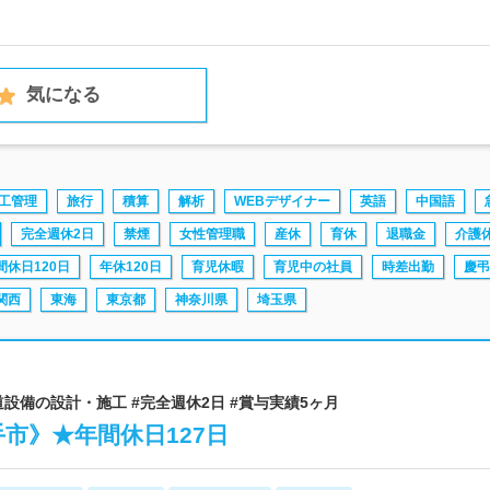
気になる
工管理
旅行
積算
解析
WEBデザイナー
英語
中国語
完全週休2日
禁煙
女性管理職
産休
育休
退職金
介護
間休日120日
年休120日
育児休暇
育児中の社員
時差出勤
慶弔
関西
東海
東京都
神奈川県
埼玉県
道設備の設計・施工 #完全週休2日 #賞与実績5ヶ月
市》★年間休日127日