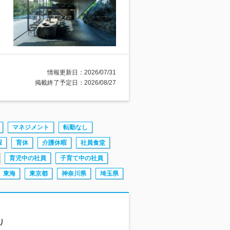
情報更新日：2026/07/31
掲載終了予定日：2026/08/27
マネジメント
転勤なし
暇
育休
介護休暇
社員食堂
育児中の社員
子育て中の社員
東海
東京都
神奈川県
埼玉県
り