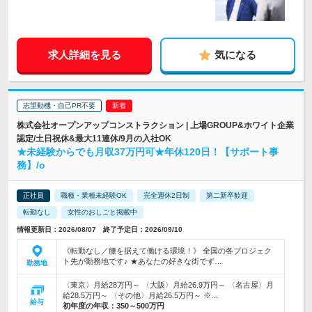
求人詳細を見る
気になる
志望動機・自己PR不要
株式会社オープンアップコンストラクション | 上場GROUP&ホワイト企業
認定/土日祝休&最大11連休/9月の入社OK
★未経験からでも月収37万円可★年休120日！【サポート事
務】/o
正社員
職種・業種未経験OK
完全週休2日制
第二新卒歓迎
転勤なし
女性のおしごと掲載中
情報更新日：2026/08/07 終了予定日：2026/09/10
《転勤なし／腰を据えて働ける環境！》 全国の各プロジェク
ト先が勤務地です♪ ★あなたの好きな街でず…
勤務地
〈東京〉月給28万円～ 〈大阪〉月給26.9万円～ 〈名古屋〉月
給28.5万円～ 〈その他〉月給26.5万円～ ※…
給与
初年度の年収：
350～500万円