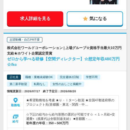
求人詳細を見る
気になる
志望動機・自己PR不要
株式会社ワールドコーポレーション | 上場グループ☆資格手当最大10万円
支給★ホワイト企業認定受賞
ゼロから学べる研修【空間ディレクター】☆想定年収480万円
☆/kc
正社員
職種・業種未経験OK
完全週休2日制
学歴不問
第二新卒歓迎
転勤なし
女性のおしごと掲載中
情報更新日：2026/07/17 終了予定日：2026/08/20
★希望勤務地を考慮 ★Ｕ・Ｉターン歓迎 ★全国47都道府県の
プロジェクト先(首都圏・東北・関西・中…
勤務地
☆下記の給与から給与形態の選択が可能です☆ ＜１＞月給+交
通費+（残業代は全額別途支給） ■首都圏・…
給与
初年度の年収：
350～500万円