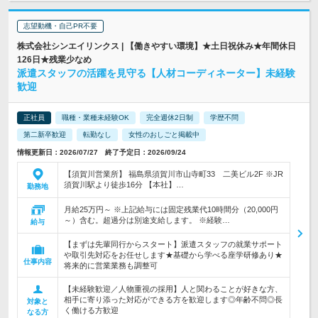
志望動機・自己PR不要
株式会社シンエイリンクス | 【働きやすい環境】★土日祝休み★年間休日
126日★残業少なめ
派遣スタッフの活躍を見守る【人材コーディネーター】未経験
歓迎
正社員
職種・業種未経験OK
完全週休2日制
学歴不問
第二新卒歓迎
転勤なし
女性のおしごと掲載中
情報更新日：2026/07/27 終了予定日：2026/09/24
【須賀川営業所】 福島県須賀川市山寺町33 二美ビル2F ※JR
須賀川駅より徒歩16分 【本社】…
勤務地
月給25万円～ ※上記給与には固定残業代10時間分（20,000円
～）含む。超過分は別途支給します。 ※経験…
給与
【まずは先輩同行からスタート】派遣スタッフの就業サポート
や取引先対応をお任せします★基礎から学べる座学研修あり★
仕事内容
将来的に営業業務も調整可
【未経験歓迎／人物重視の採用】人と関わることが好きな方、
相手に寄り添った対応ができる方を歓迎します◎年齢不問◎長
対象と
く働ける方歓迎
なる方