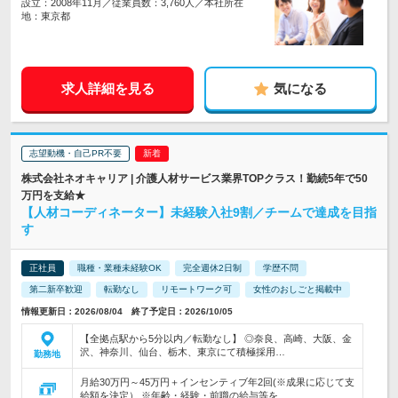
設立：2008年11月／従業員数：3,760人／本社所在
地：東京都
求人詳細を見る
気になる
志望動機・自己PR不要
株式会社ネオキャリア | 介護人材サービス業界TOPクラス！勤続5年で50
万円を支給★
【人材コーディネーター】未経験入社9割／チームで達成を目指
す
正社員
職種・業種未経験OK
完全週休2日制
学歴不問
第二新卒歓迎
転勤なし
リモートワーク可
女性のおしごと掲載中
情報更新日：2026/08/04 終了予定日：2026/10/05
【全拠点駅から5分以内／転勤なし】 ◎奈良、高崎、大阪、金
沢、神奈川、仙台、栃木、東京にて積極採用…
勤務地
月給30万円～45万円＋インセンティブ年2回(※成果に応じて支
給額を決定） ※年齢・経験・前職の給与等を…