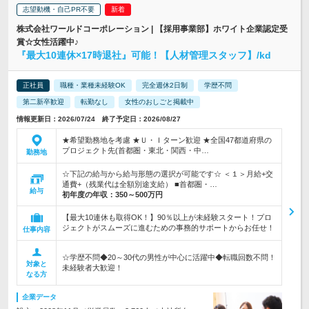
志望動機・自己PR不要
株式会社ワールドコーポレーション | 【採用事業部】ホワイト企業認定受
賞☆女性活躍中♪
『最大10連休×17時退社』可能！【人材管理スタッフ】/kd
正社員
職種・業種未経験OK
完全週休2日制
学歴不問
第二新卒歓迎
転勤なし
女性のおしごと掲載中
情報更新日：2026/07/24 終了予定日：2026/08/27
★希望勤務地を考慮 ★Ｕ・Ｉターン歓迎 ★全国47都道府県の
プロジェクト先(首都圏・東北・関西・中…
勤務地
☆下記の給与から給与形態の選択が可能です☆ ＜１＞月給+交
通費+（残業代は全額別途支給） ■首都圏・…
給与
初年度の年収：
350～500万円
【最大10連休も取得OK！】90％以上が未経験スタート！プロ
ジェクトがスムーズに進むための事務的サポートからお任せ！
仕事内容
☆学歴不問◆20～30代の男性が中心に活躍中◆転職回数不問！
対象と
未経験者大歓迎！
なる方
企業データ