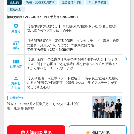
正社員
職種・業種未経験OK
完全週休2日制
第二新卒歓迎
転勤なし
情報更新日：2026/07/17 終了予定日：2026/09/03
【 強制的な転勤なし 】 ※札幌/東京/横浜/さいたま/名古屋/京
都/大阪/神戸/福岡をはじめ全国…
勤務地
月給25万5,000円～30万5,000円＋インセンティブ＋賞与＋通勤
交通費（月最大10万円まで） ※成果次第で随…
給与
初年度の年収：
350～1,000万円
【 法人顧客へのご案内｜相手の声を聞く姿勢が大切 】◇オフ
ィスに関するお困りごとを解決に導く仕事 ◇2ヶ月の研修でイ
仕事内容
チから学べる！チームワーク◎
【 人柄重視｜未経験スタート歓迎 】◇高卒以上/社会人経験の
ある方/要普免(AT限定可) ◇残業少なめ！ライフステージが変
対象と
化しても安心◎
なる方
企業データ
設立：1992年3月／従業員数：1,736人／本社所在
地：東京都 愛知県
求人詳細を見る
気になる