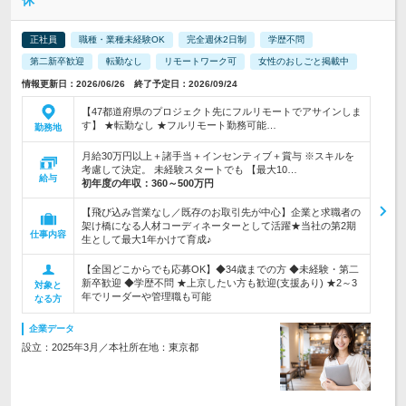
休
正社員
職種・業種未経験OK
完全週休2日制
学歴不問
第二新卒歓迎
転勤なし
リモートワーク可
女性のおしごと掲載中
情報更新日：2026/06/26 終了予定日：2026/09/24
【47都道府県のプロジェクト先にフルリモートでアサインしま
す】 ★転勤なし ★フルリモート勤務可能…
勤務地
月給30万円以上＋諸手当＋インセンティブ＋賞与 ※スキルを
考慮して決定。 未経験スタートでも 【最大10…
給与
初年度の年収：
360～500万円
【飛び込み営業なし／既存のお取引先が中心】企業と求職者の
架け橋になる人材コーディネーターとして活躍★当社の第2期
仕事内容
生として最大1年かけて育成♪
【全国どこからでも応募OK】◆34歳までの方 ◆未経験・第二
新卒歓迎 ◆学歴不問 ★上京したい方も歓迎(支援あり) ★2～3
対象と
年でリーダーや管理職も可能
なる方
企業データ
設立：2025年3月／本社所在地：東京都