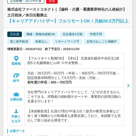
志望動機・自己PR不要
株式会社ファーストコネクト | 【歯科・介護・看護業界特化の人材紹介】
土日祝休／休日出勤禁止
【キャリアアドバイザー】フルリモートOK！月給28.5万円以上
正社員
職種・業種未経験OK
完全週休2日制
学歴不問
第二新卒歓迎
転勤なし
リモートワーク可
女性のおしごと掲載中
情報更新日：2026/07/22 終了予定日：2026/11/30
【フルリモート勤務OK】 【本社】 北海道札幌市中央区北1条
西5-2 札幌興銀ビル6F ※中央警察…
勤務地
月給：28.5万円～50万円 ＜年収＞：400万円～700万円可能 －
固定残業40時間分として6.5万円～支給（月給…
給与
初年度の年収：
400～700万円
当社専門のキャリアアドバイザーとして、"人"が介在するから
こそできる、求職者の就転職サポートや、事業所の採用活動の
仕事内容
支援を行います！
【未経験歓迎】社員の7割が中途入社！販売や教育出身者など
全く違う職種からの転職者も多数在籍しており、未経験でも安
対象と
心して取り組める環境です。
なる方
企業データ