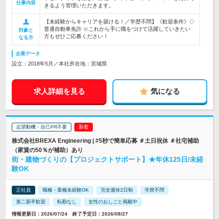
仕事内容
きるよう管理いただきます。
【未経験からキャリアを築ける！／学歴不問】《歓迎条件》◇
普通自動車免許 ☆これから手に職をつけて活躍していきたい
対象と
方もぜひご応募ください！
なる方
企業データ
設立：2018年5月／本社所在地：宮城県
求人詳細を見る
気になる
志望動機・自己PR不要
株式会社BREXA Engineering | #5秒で簡単応募 ＃土日祝休 ＃社宅補助
（家賃の50％が補助）あり
街・建物づくりの【プロジェクトサポート】★年休125日/未経
験OK
正社員
職種・業種未経験OK
完全週休2日制
学歴不問
第二新卒歓迎
転勤なし
女性のおしごと掲載中
情報更新日：2026/07/24 終了予定日：2026/08/27