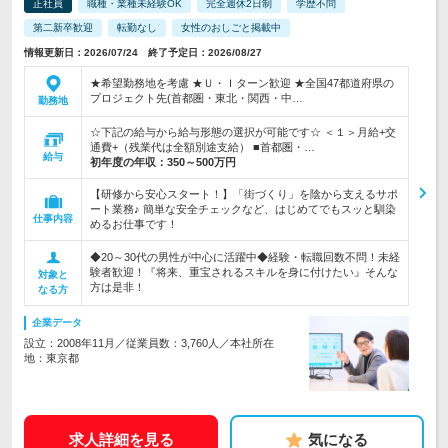
正社員
職種・業種未経験OK
完全週休2日制
学歴不問
第二新卒歓迎
転勤なし
女性のおしごと掲載中
情報更新日：2026/07/24 終了予定日：2026/08/27
★希望勤務地を考慮 ★Ｕ・Ｉターン歓迎 ★全国47都道府県の
プロジェクト先(首都圏・東北・関西・中…
勤務地
☆下記の給与から給与形態の選択が可能です☆ ＜１＞月給+交
通費+（残業代は全額別途支給） ■首都圏・…
給与
初年度の年収：
350～500万円
【研修から安心スタート！】「街づくり」を陰から支えるサポ
ート業務♪ 簡単な安全チェックなど、はじめてでもスッと馴染
仕事内容
めるお仕事です！
◆20～30代の男性が中心に活躍中◆経験・転職回数不問！未経
験者歓迎！『将来、重宝されるスキルを身に付けたい』そんな
対象と
方は是非！
なる方
企業データ
設立：2008年11月／従業員数：3,760人／本社所在
地：東京都
求人詳細を見る
気になる