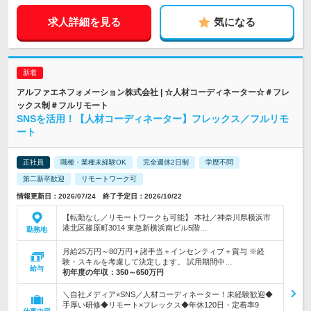
求人詳細を見る
気になる
アルファエネフォメーション株式会社 | ☆人材コーディネーター☆＃フレ
ックス制＃フルリモート
SNSを活用！【人材コーディネーター】フレックス／フルリモ
ート
正社員
職種・業種未経験OK
完全週休2日制
学歴不問
第二新卒歓迎
リモートワーク可
情報更新日：2026/07/24 終了予定日：2026/10/22
【転勤なし／リモートワークも可能】 本社／神奈川県横浜市
港北区篠原町3014 東急新横浜南ビル5階…
勤務地
月給25万円～80万円＋諸手当＋インセンティブ＋賞与 ※経
験・スキルを考慮して決定します。 試用期間中…
給与
初年度の年収：
350～650万円
＼自社メディア×SNS／人材コーディネーター！未経験歓迎◆
手厚い研修◆リモート×フレックス◆年休120日・定着率9