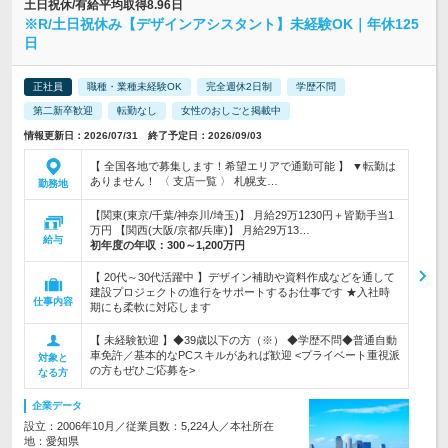
土日祝休/有給平均取得8.96日
※R/土日祝休み【デザインアシスタント】未経験OK｜年休125
日
正社員
職種・業種未経験OK
完全週休2日制
学歴不問
第二新卒歓迎
転勤なし
女性のおしごと掲載中
情報更新日：2026/07/31 終了予定日：2026/09/03
【 全国各地で募集します！希望エリアで通勤可能 】 ▼転勤は
ありません！ 〈 支店一覧 〉 札幌支…
勤務地
【関東(東京/千葉/神奈川/埼玉)】 月給29万1230円＋皆勤手当1
万円 【関西(大阪/京都/兵庫)】 月給29万13…
給与
初年度の年収：
300～1,200万円
【 20代～30代活躍中 】デザイン補助や資料作成などを通して
建設プロジェクトの進行をサポートするお仕事です ★入社時
仕事内容
期にも柔軟に対応します
【 未経験歓迎 】◆39歳以下の方（※） ◆学歴不問◆普通自動
車免許／基本的なPCスキルがあれば歓迎 <プライベート重視派
対象と
の方もぜひご応募を>
なる方
企業データ
設立：2006年10月／従業員数：5,224人／本社所在
地：愛知県