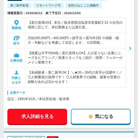
第二新卒歓迎
リモートワーク可
女性のおしごと掲載中
情報更新日：2026/06/12 終了予定日：2026/12/03
【直行直帰OK】 本社／栃木県那須塩原市若葉町2-15 ※自宅の
場所に応じて、本社勤務または直行直…
勤務地
月給200,000円～400,000円＋諸手当＋賞与年2回 ※経験・能
力・年齢などを考慮して決定します。 ※試用期…
給与
【残業は月平均5h程／直行直帰もOK】人が足りない企業にニ
ーズをヒアリング／派遣スタッフをご紹介・採用・フォローが
仕事内容
メイン業務です。
【未経験者・第二新卒OK 】＼★20～30代の若手が活躍中！／
◎人柄重視の採用です！ ◎人材業界での経験、接客や営業の
対象と
経験があれば活かせます！
なる方
企業データ
設立：1991年10月／本社所在地：栃木県
求人詳細を見る
気になる