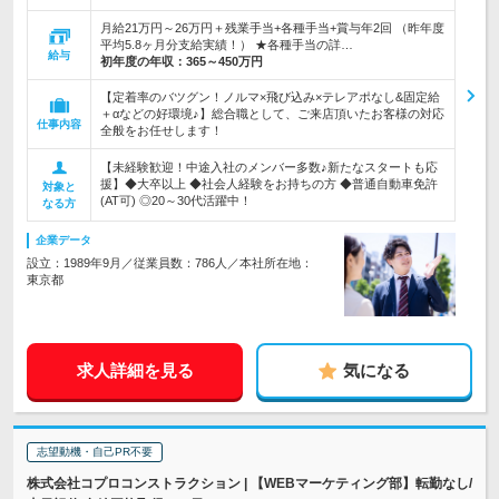
月給21万円～26万円＋残業手当+各種手当+賞与年2回 （昨年度
平均5.8ヶ月分支給実績！） ★各種手当の詳…
給与
初年度の年収：
365～450万円
【定着率のバツグン！ノルマ×飛び込み×テレアポなし&固定給
＋αなどの好環境♪】総合職として、ご来店頂いたお客様の対応
仕事内容
全般をお任せします！
【未経験歓迎！中途入社のメンバー多数♪新たなスタートも応
援】◆大卒以上 ◆社会人経験をお持ちの方 ◆普通自動車免許
対象と
(AT可) ◎20～30代活躍中！
なる方
企業データ
設立：1989年9月／従業員数：786人／本社所在地：
東京都
求人詳細を見る
気になる
志望動機・自己PR不要
株式会社コプロコンストラクション | 【WEBマーケティング部】転勤なし/