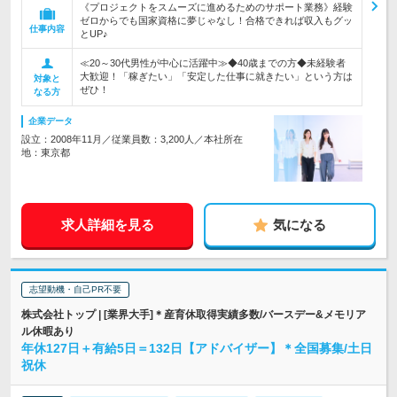
《プロジェクトをスムーズに進めるためのサポート業務》経験
ゼロからでも国家資格に夢じゃなし！合格できれば収入もグッ
仕事内容
とUP♪
≪20～30代男性が中心に活躍中≫◆40歳までの方◆未経験者
大歓迎！「稼ぎたい」「安定した仕事に就きたい」という方は
対象と
ぜひ！
なる方
企業データ
設立：2008年11月／従業員数：3,200人／本社所在
地：東京都
求人詳細を見る
気になる
志望動機・自己PR不要
株式会社トップ | [業界大手]＊産育休取得実績多数/バースデー&メモリア
ル休暇あり
年休127日＋有給5日＝132日【アドバイザー】＊全国募集/土日
祝休