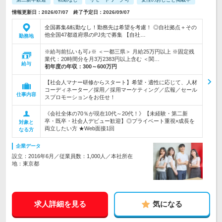
情報更新日：2026/07/07 終了予定日：2026/09/07
全国募集&転勤なし！勤務先は希望を考慮！ ◎自社拠点＋その
他全国47都道府県のPJ先で募集 【自社…
勤務地
※給与前払いも可♪※ ＜一都三県＞ 月給25万円以上 ※固定残
業代：20時間分を月3万2383円以上含む ＜関…
給与
初年度の年収：
300～600万円
【社会人マナー研修からスタート】希望・適性に応じて、人材
コーディネーター／採用／採用マーケティング／広報／セール
仕事内容
スプロモーションをお任せ！
《会社全体の70％が現在10代～20代！》【未経験・第二新
卒・既卒・社会人デビュー歓迎】◎プライベート重視×成長を
対象と
両立したい方 ★Web面接1回
なる方
企業データ
設立：2016年6月／従業員数：1,000人／本社所在
地：東京都
求人詳細を見る
気になる