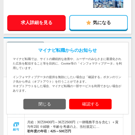
求人詳細を見る
気になる
志望動機・自己PR不要
マイナビ転職からのお知らせ
株式会社LITALICO | ★東証プライム上場 ★年休120日 ★残業少 ★月給30
万8400円～
マイナビ転職では、サイトの継続的な改善や、ユーザーのみなさまに最適化され
た広告を配信すること等を目的に、Cookie等の「インフォマティブデータ」を利
地域密着で障害者の就職をサポート【就労支援】※センター長
用しています。
候補
インフォマティブデータの提供を無効にしたい場合は「確認する」ボタンのリン
ク先から停止（オプトアウト）を行うことができます。
正社員
職種・業種未経験OK
上場
完全週休2日制
学歴不問
※オプトアウトをした場合、マイナビ転職の一部サービスを利用できない場合が
第二新卒歓迎
あります。
転勤なし
女性のおしごと掲載中
情報更新日：2026/07/23 終了予定日：2026/08/20
閉じる
確認する
【転勤なし！全国各地で募集中】 ◆各拠点最寄駅から徒歩5～
10分圏内 ◆勤務先は希望を考慮の上、決…
勤務地
月給：30万8400円～36万2500円（一律職務手当を含む）＋賞
与年2回 ※経験・年齢を考慮の上、当社規定に…
給与
初年度の年収：
425～500万円