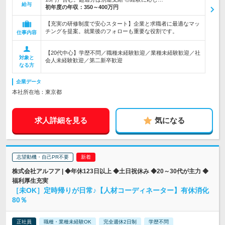
給与
初年度の年収：
350～400万円
【充実の研修制度で安心スタート】企業と求職者に最適なマッ
チングを提案。就業後のフォローも重要な役割です。
仕事内容
【20代中心】学歴不問／職種未経験歓迎／業種未経験歓迎／社
対象と
会人未経験歓迎／第二新卒歓迎
なる方
企業データ
本社所在地：東京都
求人詳細を見る
気になる
志望動機・自己PR不要
株式会社アルフア | ◆年休123日以上 ◆土日祝休み ◆20～30代が主力 ◆
福利厚生充実
［未OK］定時帰りが日常♪【人材コーディネーター】有休消化
80％
正社員
職種・業種未経験OK
完全週休2日制
学歴不問