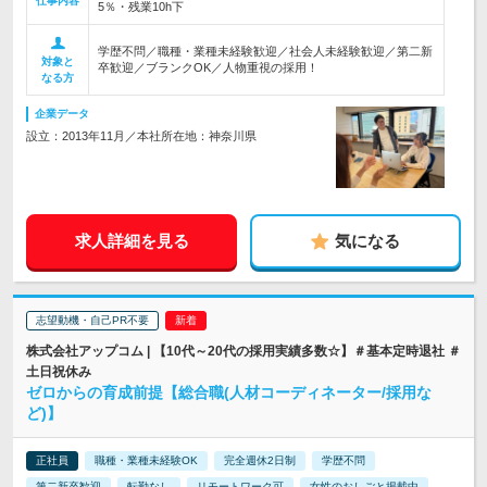
仕事内容
5％・残業10h下
学歴不問／職種・業種未経験歓迎／社会人未経験歓迎／第二新
対象と
卒歓迎／ブランクOK／人物重視の採用！
なる方
企業データ
設立：2013年11月／本社所在地：神奈川県
求人詳細を見る
気になる
志望動機・自己PR不要
株式会社アップコム | 【10代～20代の採用実績多数☆】＃基本定時退社 ＃
土日祝休み
ゼロからの育成前提【総合職(人材コーディネーター/採用な
ど)】
正社員
職種・業種未経験OK
完全週休2日制
学歴不問
第二新卒歓迎
転勤なし
リモートワーク可
女性のおしごと掲載中