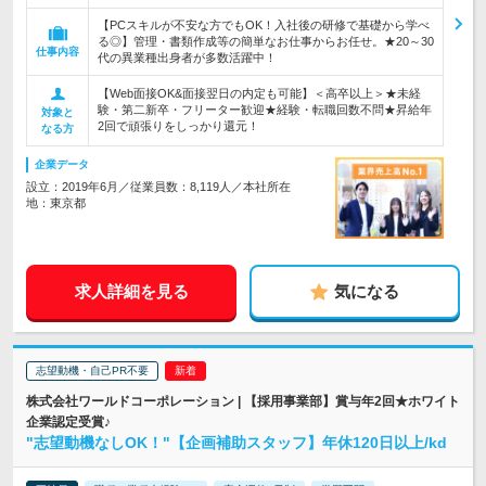
【PCスキルが不安な方でもOK！入社後の研修で基礎から学べ
る◎】管理・書類作成等の簡単なお仕事からお任せ。★20～30
仕事内容
代の異業種出身者が多数活躍中！
【Web面接OK&面接翌日の内定も可能】＜高卒以上＞★未経
験・第二新卒・フリーター歓迎★経験・転職回数不問★昇給年
対象と
2回で頑張りをしっかり還元！
なる方
企業データ
設立：2019年6月／従業員数：8,119人／本社所在
地：東京都
求人詳細を見る
気になる
志望動機・自己PR不要
株式会社ワールドコーポレーション | 【採用事業部】賞与年2回★ホワイト
企業認定受賞♪
"志望動機なしOK！"【企画補助スタッフ】年休120日以上/kd