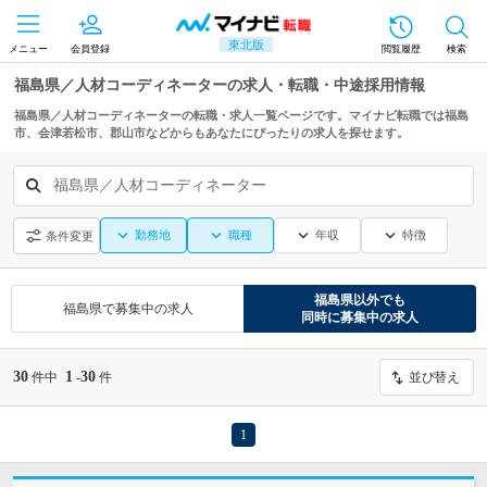
東北版
メニュー
会員登録
閲覧履歴
検索
福島県／人材コーディネーターの求人・転職・中途採用情報
福島県／人材コーディネーターの転職・求人一覧ページです。マイナビ転職では福島
市、会津若松市、郡山市などからもあなたにぴったりの求人を探せます。
福島県／人材コーディネーター
勤務地
職種
年収
特徴
条件変更
福島県
以外でも
福島県
で募集中の求人
同時に募集中の求人
30
1
30
件中
-
件
並び替え
1