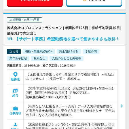
志望動機・自己PR不要
株式会社コプロコンストラクション | 年間休日125日｜有給平均取得10日│
最短3日で内定出し
※L 【サポート事務】希望勤務地を選べて働きやすさも抜群！
正社員
職種・業種未経験OK
完全週休2日制
学歴不問
第二新卒歓迎
転勤なし
女性のおしごと掲載中
情報更新日：2026/07/29 終了予定日：2026/08/24
【 全国各地で募集します！希望エリアで通勤可能 】 ▼転勤は
ありません！ 〈 支店一覧 〉 札幌支…
勤務地
【関東(東京/千葉/神奈川/埼玉)】 月給29万1230円＋皆勤手当1
万円 【関西(大阪/京都/兵庫)】 月給29万13…
給与
初年度の年収：
300～1,200万円
【転勤なし/入社後もサポート充実】データ入力や書類作成な
ど事務作業★未経験でも安心できる手厚い研修あり★「半年先
仕事内容
の入社」など入社時期も相談OK
【未経験歓迎ポジション/20代～30代活躍中/】◎高卒以上 ◎当
社の選考基準はこれだけ"人と話す事が好きな人"<仕事で必要