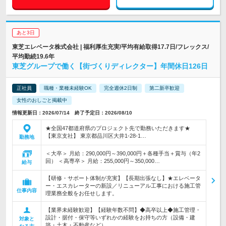
あと3日
東芝エレベータ株式会社 | 福利厚生充実/平均有給取得17.7日/フレックス/
平均勤続19.6年
東芝グループで働く【街づくりディレクター】年間休日126日
正社員
職種・業種未経験OK
完全週休2日制
第二新卒歓迎
女性のおしごと掲載中
情報更新日：2026/07/14 終了予定日：2026/08/10
★全国47都道府県のプロジェクト先で勤務いただきます★
【東京支社】 東京都品川区大井1-28-1…
勤務地
＜大卒＞ 月給：290,000円～390,000円＋各種手当＋賞与（年2
回） ＜高専卒＞ 月給：255,000円～350,000…
給与
【研修・サポート体制が充実】【長期出張なし】★エレベータ
ー・エスカレーターの新設／リニューアル工事における施工管
仕事内容
理業務全般をお任せします。
【業界未経験歓迎】【経験年数不問】◆高卒以上◆施工管理・
設計・据付・保守等いずれかの経験をお持ちの方（設備・建
対象と
築・土木・不動産など）