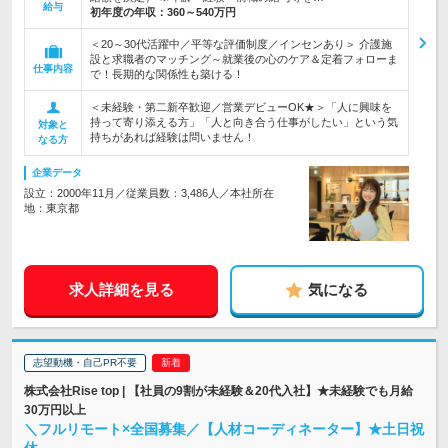
給与
初年度の年収：
360～540万円
＜20～30代活躍中／平等な評価制度／インセンあり＞ 介護施
設と求職者のマッチング～就業後の心のケア＆定着フォローま
仕事内容
で！長期的な関係性も築ける！
＜未経験・第二新卒歓迎／営業デビューOK★＞「人に興味を
持って寄り添える方」「人と向き合う仕事がしたい」という気
対象と
持ちがあれば経験は問いません！
なる方
企業データ
設立：2000年11月／従業員数：3,486人／本社所在
地：東京都
求人詳細を見る
気になる
志望動機・自己PR不要
株式会社Rise top | 【社員の9割が未経験＆20代入社】★未経験でも月給
30万円以上
＼フルリモート×全国募集／【人材コーディネーター】★土日祝