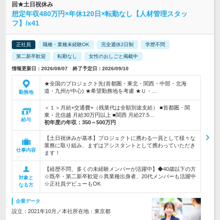
回★土日祝休み
想定年収480万円×年休120日×転勤なし【人材管理スタッ
フ】/x41
正社員
職種・業種未経験OK
完全週休2日制
学歴不問
第二新卒歓迎
転勤なし
女性のおしごと掲載中
情報更新日：2026/08/07 終了予定日：2026/09/10
★全国のプロジェクト先(首都圏・東北・関西・中部・北海
道・九州が中心) ★希望勤務地を考慮 ★Ｕ・…
勤務地
＜１＞月給+交通費+（残業代は全額別途支給） ■首都圏・関
東・北信越 月給30万円以上 ■関西 月給27.5…
給与
初年度の年収：
350～500万円
【土日祝休みが基本】プロジェクトに携わる一員として様々な
業務に取り組み、まずはアシスタントとして携わっていただき
仕事内容
ます！
【経歴不問、多くの未経験メンバーが活躍中】◆40歳以下の方
☆既卒・第二新卒歓迎☆異業種出身者、20代メンバーも活躍中
対象と
☆正社員デビューもOK
なる方
企業データ
設立：2021年10月／本社所在地：東京都