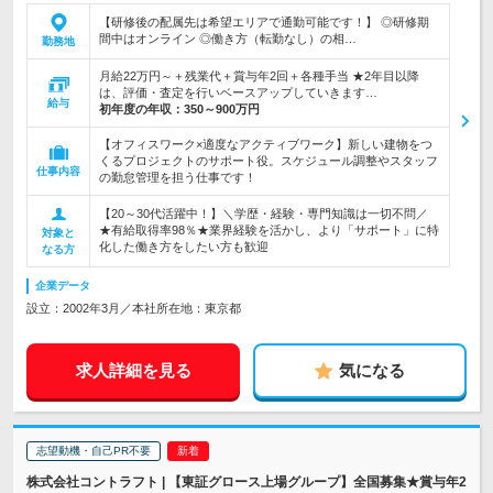
【研修後の配属先は希望エリアで通勤可能です！】 ◎研修期
間中はオンライン ◎働き方（転勤なし）の相…
勤務地
月給22万円～＋残業代＋賞与年2回＋各種手当 ★2年目以降
は、評価・査定を行いベースアップしていきます…
給与
初年度の年収：
350～900万円
【オフィスワーク×適度なアクティブワーク】新しい建物をつ
くるプロジェクトのサポート役。スケジュール調整やスタッフ
仕事内容
の勤怠管理を担う仕事です！
【20～30代活躍中！】＼学歴・経験・専門知識は一切不問／
★有給取得率98％★業界経験を活かし、より「サポート」に特
対象と
化した働き方をしたい方も歓迎
なる方
企業データ
設立：2002年3月／本社所在地：東京都
求人詳細を見る
気になる
志望動機・自己PR不要
株式会社コントラフト | 【東証グロース上場グループ】全国募集★賞与年2