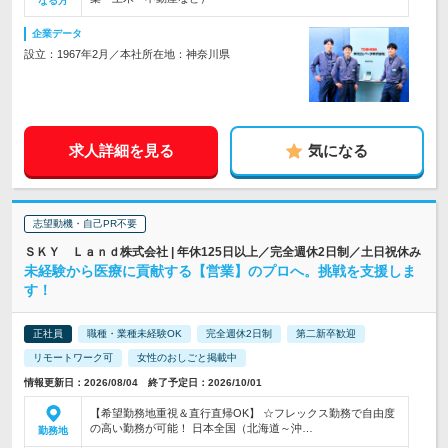
なる方
企業データ
設立：1967年2月／本社所在地：神奈川県
求人詳細を見る
気になる
志望動機・自己PR不要
ＳＫＹ Ｌａｎｄ株式会社 | 年休125日以上／完全週休2日制／土日祝休み
未経験から医療に貢献する【営業】のプロへ。挑戦を支援しま
す！
正社員
職種・業種未経験OK
完全週休2日制
第二新卒歓迎
リモートワーク可
女性のおしごと掲載中
情報更新日：2026/08/04 終了予定日：2026/10/01
【希望勤務地重視＆直行直帰OK】 ☆フレックス勤務で自由度
の高い勤務が可能！ 日本全国（北海道～沖…
勤務地