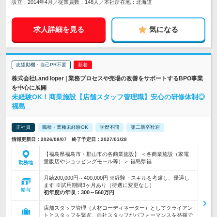
設立：2014年4月／従業員数：148人／本社所在地：北海道
求人詳細を見る
気になる
志望動機・自己PR不要
株式会社Land loper | 業務プロセスや売場の改善をサポートするBPO事業
を中心に展開
未経験OK！商業施設【店舗スタッフ管理職】安心の研修体制◎
福島
正社員
職種・業種未経験OK
学歴不問
第二新卒歓迎
情報更新日：2026/08/07 終了予定日：2027/01/28
【福島県福島市・郡山市の各商業施設】 ＜各商業施設（家電
量販店やショッピングモール等）＞ 福島県福…
勤務地
月給200,000円～400,000円 ※経験・スキルを考慮し、優遇し
ます ※試用期間3ヶ月あり（待遇に変更なし）
給与
初年度の年収：
300～560万円
店舗スタッフ管理（人材コーディネーター）としてクライアン
トとスタッフを繋ぎ、自社スタッフがパフォーマンスを発揮で