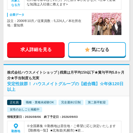
対象と
な知識は入社後に教えます>
なる方
企業データ
設立：2006年10月／従業員数：5,224人／本社所在
地：愛知県
求人詳細を見る
気になる
株式会社ハウスメイトショップ | 残業は月平均15h以下★賞与平均5.8ヶ月
分★手当制度も充実
安定性抜群！ ハウスメイトグループの【総合職】☆年休120日
以上
正社員
職種・業種未経験OK
完全週休2日制
第二新卒歓迎
女性のおしごと掲載中
情報更新日：2026/08/06 終了予定日：2026/09/03
※全国募集 ※勤務地は居住地・ご希望に応じ決定いたします
【勤務地一覧】 ■北海道(札幌市) ■岩…
勤務地