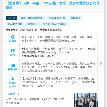
【総合職】人事・事務・SNS広報・営業…豊富な選択肢と成長
環境
正社員
職種・業種未経験OK
完全週休2日制
学歴不問
第二新卒歓迎
転勤なし
女性のおしごと掲載中
情報更新日：2026/07/08 終了予定日：2026/09/07
東京・埼玉・千葉・神奈川・大阪・京都・兵庫・奈良・福岡・
熊本を中心とした全国就業先 ◎勤務地はご希…
勤務地
■東京（首都圏） 月給27万円～35万円＋インセンティブ ■大阪
月給25万円～35万円＋インセンティブ ■…
給与
初年度の年収：
300～600万円
未経験から幅広いキャリアに挑戦できる総合職｜充実した研修
を受けた後、ジョブローテーションでCA・人事・事務・SNS
仕事内容
など多彩な業務を経験可能！
【34歳以下】職種・業界未経験OK／学歴不問／人柄重視／第
二新卒歓迎★「やりたいことが決まっていない」「未経験でも
対象と
挑戦したい」あなたを応援
なる方
企業データ
設立：2019年8月／従業員数：1,260人／本社所在
地：東京都