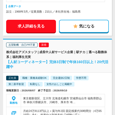
企業データ
設立：1968年3月／従業員数：210人／本社所在地：福島県
求人詳細を見る
気になる
志望動機・自己PR不要
株式会社アズスタッフ | 成長中人材サービス企業｜駅チカ｜選べる勤務体
系｜福利厚生充実
【人材コーディネーター】完休3日制で年休160日以上！20代活
躍中
正社員
職種・業種未経験OK
完全週休2日制
学歴不問
第二新卒歓迎
転勤なし
女性のおしごと掲載中
情報更新日：2026/08/07 終了予定日：2026/09/10
東京都新宿区、立川市 北海道札幌市 宮城県仙台市 福島県郡山
市 神奈川県横浜市、川崎市、厚木市 埼…
勤務地
月給24万9113円以上＋賞与年2回 固定残業代30時間分（4万65
15円）含む。超過分は別途支給 ◎経験に応じ…