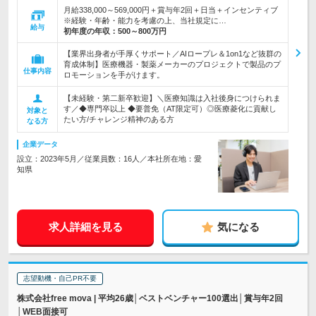
月給338,000～569,000円＋賞与年2回＋日当＋インセンティブ
※経験・年齢・能力を考慮の上、当社規定に…
給与
初年度の年収：
500～800万円
【業界出身者が手厚くサポート／AIロープレ＆1on1など抜群の
育成体制】医療機器・製薬メーカーのプロジェクトで製品のプ
仕事内容
ロモーションを手がけます。
【未経験・第二新卒歓迎】＼医療知識は入社後身につけられま
す／◆専門卒以上 ◆要普免（AT限定可）◎医療菱化に貢献し
対象と
たい方/チャレンジ精神のある方
なる方
企業データ
設立：2023年5月／従業員数：16人／本社所在地：愛
知県
求人詳細を見る
気になる
志望動機・自己PR不要
株式会社free mova | 平均26歳│ベストベンチャー100選出│賞与年2回
│WEB面接可