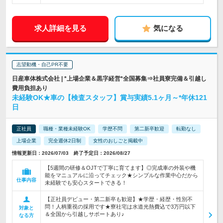
求人詳細を見る
気になる
志望動機・自己PR不要
日産車体株式会社 | *上場企業＆黒字経営*全国募集⇒社員寮完備＆引越し
費用負担あり
未経験OK★車の【検査スタッフ】賞与実績5.1ヶ月～*年休121
日
正社員
職種・業種未経験OK
学歴不問
第二新卒歓迎
転勤なし
上場企業
完全週休2日制
女性のおしごと掲載中
情報更新日：2026/07/03 終了予定日：2026/08/27
【5週間の研修＆OJTで丁寧に育てます】◎完成車の外装や機
能をマニュアルに沿ってチェック★シンプルな作業中心だから
仕事内容
未経験でも安心スタートできる！
【正社員デビュー・第二新卒も歓迎】★学歴・経歴・性別不
問！人柄重視の採用です★寮社宅は水道光熱費込で3万円以下
対象と
＆全国から引越しサポートあり♪
なる方