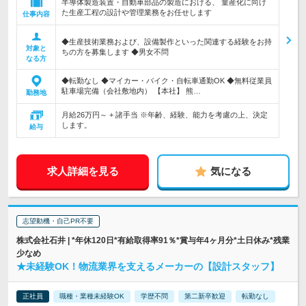
半導体製造装置・自動車部品の製造における、 量産化に向け
た生産工程の設計や管理業務をお任せします
仕事内容
◆生産技術業務および、設備製作といった関連する経験をお持
対象と
ちの方を募集します ◆男女不問
なる方
◆転勤なし ◆マイカー・バイク・自転車通勤OK ◆無料従業員
駐車場完備（会社敷地内） 【本社】 熊…
勤務地
月給26万円～ + 諸手当 ※年齢、経験、能力を考慮の上、決定
します。
給与
求人詳細を見る
気になる
志望動機・自己PR不要
株式会社石井 | *年休120日*有給取得率91％*賞与年4ヶ月分*土日休み*残業
少なめ
★未経験OK！物流業界を支えるメーカーの【設計スタッフ】
正社員
職種・業種未経験OK
学歴不問
第二新卒歓迎
転勤なし