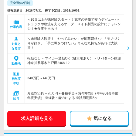
完全週休2日制
情報更新日：2026/07/31 終了予定日：2026/10/01
＜95％以上が未経験スタート！充実の研修で安心デビュー♪＞
トラックや物流を支えるオーダーメイド製品の設計にチャレン
仕事内容
ジ！★食事手当あり
＼未経験大歓迎！「やってみたい」が応募資格♪／ 「モノづく
りが好き」「手に職をつけたい」そんな気持ちがあれば大歓
対象と
迎！
なる方
転勤なし ＜マイカー通勤OK（駐車場あり）＞ U・Iターン歓迎
神奈川県厚木市戸田2468-12
勤務地
340万円～440万円
初年度
年収
月給22万円～26万円＋各種手当＋賞与年2回（年4か月分※前
年度実績） ※経験・能力による ※試用期間3ヶ…
給与
求人詳細を見る
気になる