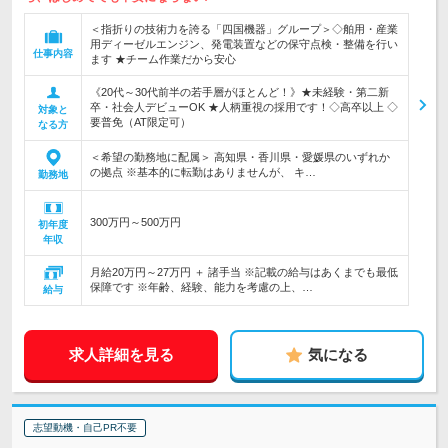
＜指折りの技術力を誇る「四国機器」グループ＞◇舶用・産業
用ディーゼルエンジン、発電装置などの保守点検・整備を行い
仕事内容
ます ★チーム作業だから安心
《20代～30代前半の若手層がほとんど！》★未経験・第二新
卒・社会人デビューOK ★人柄重視の採用です！◇高卒以上 ◇
対象と
要普免（AT限定可）
なる方
＜希望の勤務地に配属＞ 高知県・香川県・愛媛県のいずれか
の拠点 ※基本的に転勤はありませんが、 キ…
勤務地
300万円～500万円
初年度
年収
月給20万円～27万円 ＋ 諸手当 ※記載の給与はあくまでも最低
保障です ※年齢、経験、能力を考慮の上、…
給与
求人詳細を見る
気になる
志望動機・自己PR不要