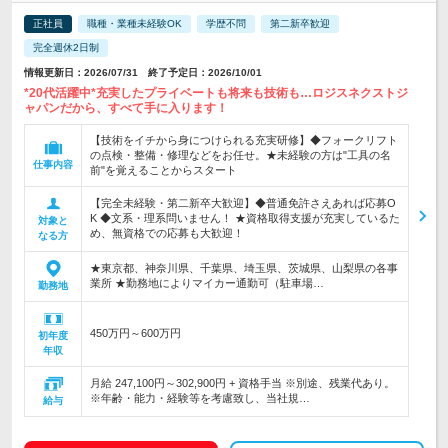
正社員
職種・業種未経験OK
学歴不問
第二新卒歓迎
完全週休2日制
情報更新日：2026/07/31 終了予定日：2026/10/01
*20代活躍中*充実したプライベートも将来も技術も…ロジスネクストジ
ャパンだから、すべて手に入ります！
【技術をイチから身につけられる充実研修】◆フォークリフト
の点検・整備・修理などをお任せ。★未経験の方は"工具の名
仕事内容
前"を覚えることからスタート
【完全未経験・第二新卒大歓迎】◆普通免許さえあれば応募O
K ◆文系・理系問いません！ ★資格取得支援が充実しているた
対象と
め、無資格での応募も大歓迎！
なる方
★東京都、神奈川県、千葉県、埼玉県、茨城県、山梨県の各事
業所 ★勤務地によりマイカー通勤可（駐車場…
勤務地
450万円～600万円
初年度
年収
月給 247,100円～302,900円 + 資格手当 ※別途、残業代あり。
※年齢・能力・経験等を考慮致し、当社規…
給与