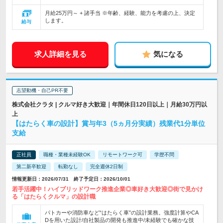
月給25万円～ + 諸手当 ※年齢、経験、能力を考慮の上、決定
します。
給与
求人詳細を見る
気になる
志望動機・自己PR不要
株式会社クラタ | クルマ好き大歓迎｜年間休日120日以上｜月給30万円以
上
【はたらく車の設計】賞与年3（5ヵ月分実績）残業代1分単位
支給
正社員
職種・業種未経験OK
リモートワーク可
学歴不問
第二新卒歓迎
転勤なし
完全週休2日制
情報更新日：2026/07/31 終了予定日：2026/10/01
若手活躍中！ハイブリッドワーク推進企業◎車好き大歓迎◎街で見かけ
る「はたらくクルマ」の設計職
パトカーや消防車など“はたらく車”の設計業務。強度計算やCA
Dを用いた設計/自社製品の開発も推進中/未経験でも確かな技