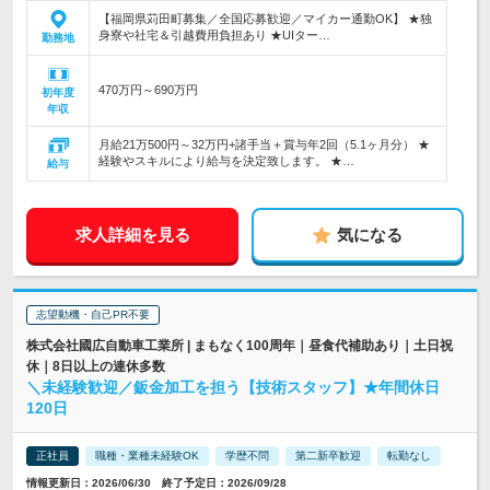
【福岡県苅田町募集／全国応募歓迎／マイカー通勤OK】 ★独
身寮や社宅＆引越費用負担あり ★UIター…
勤務地
470万円～690万円
初年度
年収
月給21万500円～32万円+諸手当＋賞与年2回（5.1ヶ月分） ★
経験やスキルにより給与を決定致します。 ★…
給与
求人詳細を見る
気になる
志望動機・自己PR不要
株式会社國広自動車工業所 | まもなく100周年｜昼食代補助あり｜土日祝
休｜8日以上の連休多数
＼未経験歓迎／鈑金加工を担う【技術スタッフ】★年間休日
120日
正社員
職種・業種未経験OK
学歴不問
第二新卒歓迎
転勤なし
情報更新日：2026/06/30 終了予定日：2026/09/28