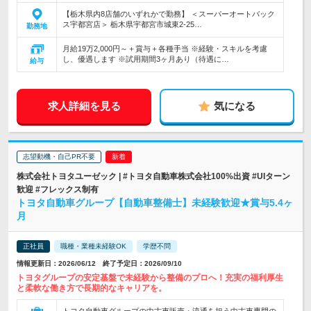
【栃木県内8店舗のいずれかで勤務】 ＜スーパーオートバック
ス宇都宮店＞ 栃木県宇都宮市城東2-25…
勤務地
月給19万2,000円～＋賞与＋各種手当 ※経験・スキルを考慮
し、優遇します ※試用期間3ヶ月あり（待遇に…
給与
求人詳細を見る
気になる
志望動機・自己PR不要
株式会社トヨタユーゼック | #トヨタ自動車株式会社100%出資 #UIターン
歓迎 #フレックス制有
トヨタ自動車グループ【自動車整備士】未経験歓迎★賞与5.4ヶ
月
正社員
職種・業種未経験OK
学歴不問
情報更新日：2026/06/12 終了予定日：2026/09/10
トヨタグループの安定基盤で未経験から整備のプロへ！充実の福利厚生
と柔軟な働き方で長期的なキャリアを。