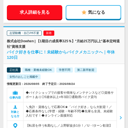
求人詳細を見る
気になる
志望動機・自己PR不要
株式会社Dowhen | 【1期目の成長率325％】*月給25万円以上*基本定時退
社*資格支援
バイク好きを仕事に！未経験からバイクメカニックへ｜年休
120日
正社員
職種・業種未経験OK
学歴不問
第二新卒歓迎
女性のおしごと掲載中
情報更新日：2026/08/05 終了予定日：2026/08/24
◆バイクショップでの接客や簡単なメンテナンスなど◎資格サ
ポートあり◎5連休以上×年3回◎通勤用バイク貸与
仕事内容
＼免許・資格なしで応募OK★「バイク好き」なら大歓迎！／
◆応募条件なし(学歴・経験・年齢不問)◆先輩も全員、未経験
対象と
入社です！◆オンライン面接対応
なる方
【転居を伴う転勤なし／上野駅徒歩1分！／U・Iターン歓迎】