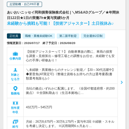
志望動機・自己PR不要
あいおいニッセイ同和損害保険株式会社 | ＼MS&ADグループ／★年間休
日122日★1日の実働7h★賞与実績5か月
未経験から挑戦も可能！【技術アジャスター】土日祝休み♪
正社員
職種・業種未経験OK
第二新卒歓迎
完全週休2日制
情報更新日：2026/07/17 終了予定日：2026/08/20
【技術アジャスターって？】 自動車事故の際に、車両の損害
を調査～見積算出～修理工場との調整をお任せ。未経験でも安
仕事内容
心の手厚い研修あり！
＼未経験・異業種からのチャレンジ歓迎／【20～30代活躍中】
◆要普免(AT限定可)《整備士資格をお持ちの方は選考優遇(書
対象と
類選考免除も)♪》
なる方
当社の拠点いずれかに配属します。 《全国47都道府県・約200
拠点》 ※全国転勤あり（生活本拠地に…
勤務地
432万円～545万円
初年度
年収
月給：26万8,675円～30万6,175円＋賞与年2回 ※経験・スキル
を考慮し決定します。 ※試用期間6ヵ月あり…
給与