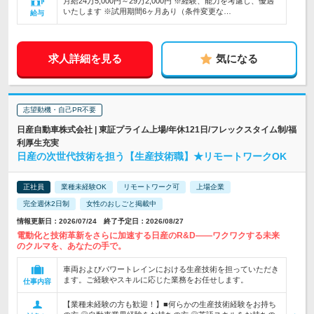
月給24万5,000円～29万2,000円 ※経験、能力を考慮し、優遇
いたします ※試用期間6ヶ月あり（条件変更な…
給与
求人詳細を見る
気になる
志望動機・自己PR不要
日産自動車株式会社 | 東証プライム上場/年休121日/フレックスタイム制/福
利厚生充実
日産の次世代技術を担う【生産技術職】★リモートワークOK
正社員
業種未経験OK
リモートワーク可
上場企業
完全週休2日制
女性のおしごと掲載中
情報更新日：2026/07/24 終了予定日：2026/08/27
電動化と技術革新をさらに加速する日産のR&D――ワクワクする未来
のクルマを、あなたの手で。
車両およびパワートレインにおける生産技術を担っていただき
ます。ご経験やスキルに応じた業務をお任せします。
仕事内容
【業種未経験の方も歓迎！】■何らかの生産技術経験をお持ち