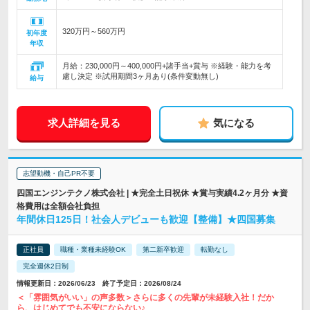
320万円～560万円
初年度
年収
月給：230,000円～400,000円+諸手当+賞与 ※経験・能力を考
慮し決定 ※試用期間3ヶ月あり(条件変動無し)
給与
求人詳細を見る
気になる
志望動機・自己PR不要
四国エンジンテクノ株式会社 | ★完全土日祝休 ★賞与実績4.2ヶ月分 ★資
格費用は全額会社負担
年間休日125日！社会人デビューも歓迎【整備】★四国募集
正社員
職種・業種未経験OK
第二新卒歓迎
転勤なし
完全週休2日制
情報更新日：2026/06/23 終了予定日：2026/08/24
＜「雰囲気がいい」の声多数＞さらに多くの先輩が未経験入社！だか
ら、はじめてでも不安にならない♪