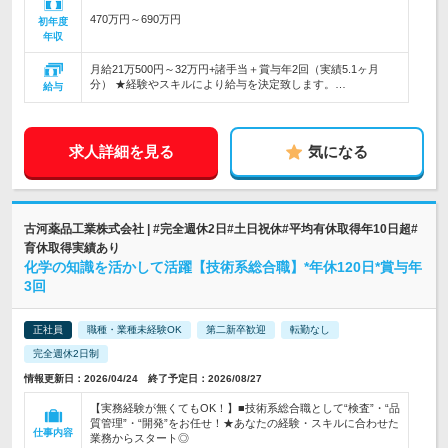
470万円～690万円
初年度
年収
月給21万500円～32万円+諸手当＋賞与年2回（実績5.1ヶ月
分） ★経験やスキルにより給与を決定致します。…
給与
求人詳細を見る
気になる
古河薬品工業株式会社 | #完全週休2日#土日祝休#平均有休取得年10日超#
育休取得実績あり
化学の知識を活かして活躍【技術系総合職】*年休120日*賞与年
3回
正社員
職種・業種未経験OK
第二新卒歓迎
転勤なし
完全週休2日制
情報更新日：2026/04/24 終了予定日：2026/08/27
【実務経験が無くてもOK！】■技術系総合職として“検査”・“品
質管理”・“開発”をお任せ！★あなたの経験・スキルに合わせた
仕事内容
業務からスタート◎