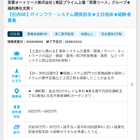
芙蓉オートリース株式会社 | 東証プライム上場「芙蓉リース」グループ★
福利厚生充実！
【社内SE】ITインフラ・システム開発担当★土日祝休★経験者
募集
正社員
業種未経験OK
第二新卒歓迎
転勤なし
完全週休2日制
情報更新日：2026/08/06 終了予定日：2026/10/12
【上流から携わる】基幹システムの運用・開発／サーバ・ネッ
トワークの設計・構築・運用／BCP対策整備・運用 など＜IT
仕事内容
システム部は現在8名体制＞
【20～30代活躍中】◆情報システム部門での実務経験や基幹シ
対象と
ステムの要件定義など上流工程を経験したことがある方
なる方
★「麹町駅」徒歩3分のキレイな本社 ■東京都千代田区麹町五
丁目1番地1 住友不動産麹町ガーデンタワ…
勤務地
550万円～650万円
初年度
年収
月給30万円～35万円＋諸手当＋賞与年2回(標準6ヶ月)＋残業代
別途全額支給 ※経験やスキルを考慮したうえ…
給与