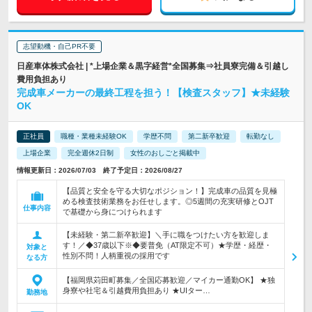
志望動機・自己PR不要
日産車体株式会社 | *上場企業＆黒字経営*全国募集⇒社員寮完備＆引越し
費用負担あり
完成車メーカーの最終工程を担う！【検査スタッフ】★未経験
OK
正社員
職種・業種未経験OK
学歴不問
第二新卒歓迎
転勤なし
上場企業
完全週休2日制
女性のおしごと掲載中
情報更新日：2026/07/03 終了予定日：2026/08/27
【品質と安全を守る大切なポジション！】完成車の品質を見極
める検査技術業務をお任せします。◎5週間の充実研修とOJT
仕事内容
で基礎から身につけられます
【未経験・第二新卒歓迎】＼手に職をつけたい方を歓迎しま
す！／◆37歳以下※◆要普免（AT限定不可）★学歴・経歴・
対象と
性別不問！人柄重視の採用です
なる方
【福岡県苅田町募集／全国応募歓迎／マイカー通勤OK】 ★独
身寮や社宅＆引越費用負担あり ★UIター…
勤務地