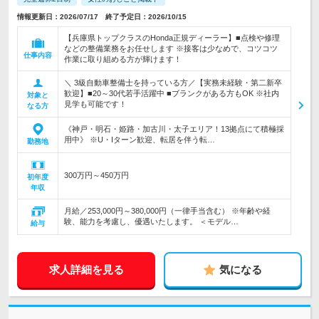
情報更新日：2026/07/17 終了予定日：2026/10/15
【兵庫県トップクラスのHonda正規ディーラー】■点検や修理
などの整備業務をお任せします ※接客は少なめで、コツコツ
仕事内容
作業に取り組める方が輝けます！
＼ 3級自動車整備士を持っている方／【実務未経験・第二新卒
歓迎】■20～30代若手活躍中 ■ブランクがある方もOK ※社内
対象と
見学も可能です！
なる方
《神戸・明石・姫路・加古川・太子エリア！13拠点にて積極採
用中》 ※U・Iターン歓迎、転居を伴う転…
勤務地
300万円～450万円
初年度
年収
月給／253,000円～380,000円（一律手当含む） ※年齢や経
験、能力を考慮し、優遇いたします。 ＜モデル…
給与
求人詳細を見る
気になる