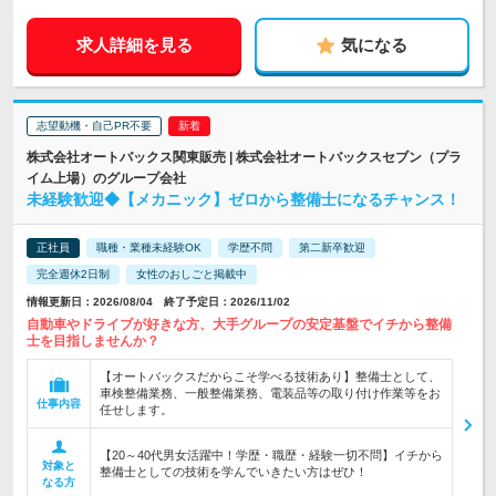
求人詳細を見る
気になる
志望動機・自己PR不要
株式会社オートバックス関東販売 | 株式会社オートバックスセブン（プラ
イム上場）のグループ会社
未経験歓迎◆【メカニック】ゼロから整備士になるチャンス！
正社員
職種・業種未経験OK
学歴不問
第二新卒歓迎
完全週休2日制
女性のおしごと掲載中
情報更新日：2026/08/04 終了予定日：2026/11/02
自動車やドライブが好きな方、大手グループの安定基盤でイチから整備
士を目指しませんか？
【オートバックスだからこそ学べる技術あり】整備士として、
車検整備業務、一般整備業務、電装品等の取り付け作業等をお
仕事内容
任せします。
【20～40代男女活躍中！学歴・職歴・経験一切不問】イチから
対象と
整備士としての技術を学んでいきたい方はぜひ！
なる方