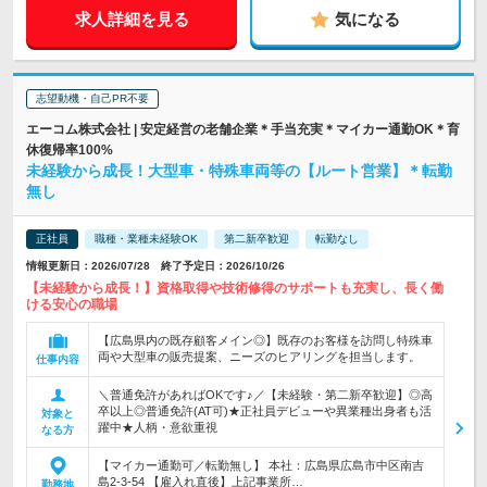
求人詳細を見る
気になる
志望動機・自己PR不要
エーコム株式会社 | 安定経営の老舗企業＊手当充実＊マイカー通勤OK＊育
休復帰率100%
未経験から成長！大型車・特殊車両等の【ルート営業】＊転勤
無し
正社員
職種・業種未経験OK
第二新卒歓迎
転勤なし
情報更新日：2026/07/28 終了予定日：2026/10/26
【未経験から成長！】資格取得や技術修得のサポートも充実し、長く働
ける安心の職場
【広島県内の既存顧客メイン◎】既存のお客様を訪問し特殊車
両や大型車の販売提案、ニーズのヒアリングを担当します。
仕事内容
＼普通免許があればOKです♪／【未経験・第二新卒歓迎】◎高
卒以上◎普通免許(AT可)★正社員デビューや異業種出身者も活
対象と
躍中★人柄・意欲重視
なる方
【マイカー通勤可／転勤無し】 本社：広島県広島市中区南吉
島2-3-54 【雇入れ直後】上記事業所…
勤務地