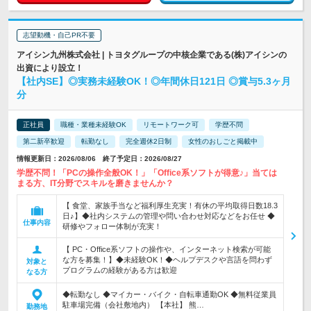
志望動機・自己PR不要
アイシン九州株式会社 | トヨタグループの中核企業である(株)アイシンの
出資により設立！
【社内SE】◎実務未経験OK！◎年間休日121日 ◎賞与5.3ヶ月
分
正社員
職種・業種未経験OK
リモートワーク可
学歴不問
第二新卒歓迎
転勤なし
完全週休2日制
女性のおしごと掲載中
情報更新日：2026/08/06 終了予定日：2026/08/27
学歴不問！「PCの操作全般OK！」「Office系ソフトが得意♪」当ては
まる方、IT分野でスキルを磨きませんか？
【 食堂、家族手当など福利厚生充実！有休の平均取得日数18.3
日♪】◆社内システムの管理や問い合わせ対応などをお任せ ◆
仕事内容
研修やフォロー体制が充実！
【 PC・Office系ソフトの操作や、インターネット検索が可能
な方を募集！】◆未経験OK！◆ヘルプデスクや言語を問わず
対象と
プログラムの経験がある方は歓迎
なる方
◆転勤なし ◆マイカー・バイク・自転車通勤OK ◆無料従業員
駐車場完備（会社敷地内） 【本社】 熊…
勤務地