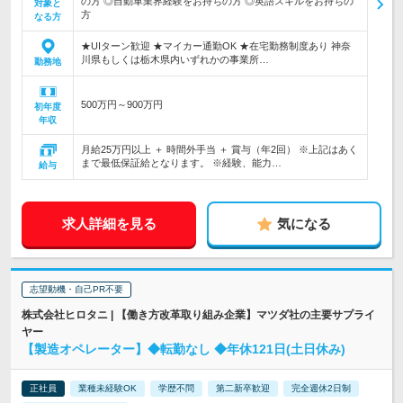
の方 ◎自動車業界経験をお持ちの方 ◎英語スキルをお持ちの
対象と
方
なる方
★UIターン歓迎 ★マイカー通勤OK ★在宅勤務制度あり 神奈
川県もしくは栃木県内いずれかの事業所…
勤務地
500万円～900万円
初年度
年収
月給25万円以上 ＋ 時間外手当 ＋ 賞与（年2回） ※上記はあく
まで最低保証給となります。 ※経験、能力…
給与
求人詳細を見る
気になる
志望動機・自己PR不要
株式会社ヒロタニ | 【働き方改革取り組み企業】マツダ社の主要サプライ
ヤー
【製造オペレーター】◆転勤なし ◆年休121日(土日休み)
正社員
業種未経験OK
学歴不問
第二新卒歓迎
完全週休2日制