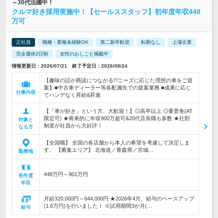
～30代活躍中！
クルマ好き採用実施中！【セールススタッフ】初年度年収448
万可
正社員
職種・業種未経験OK
第二新卒歓迎
転勤なし
上場企業
完全週休2日制
女性のおしごと掲載中
情報更新日：2026/07/21 終了予定日：2026/08/24
【趣味の話が商談につながる!?ニーズに応じた理想の車をご提
案】■中古車ディーラー等各配属先での提案業務 ■成果に応じ
仕事内容
てハンデなく昇給&昇進
【「車が好き」という方、大歓迎！】◎高卒以上 ◎要普免(AT
限定可) ★将来的に年収900万超可&20代店長職も多数 ★社割
対象と
制度が社員から大好評！
なる方
【全国職】 全国の各店舗から本人の希望を考慮して決定しま
す。 【募集エリア】 北海道／青森県／宮城…
勤務地
448万円～901万円
初年度
年収
月給320,000円～644,000円 ★2026年4月、給与のベースアップ
(1.6万円)を行いました！ ※試用期間3か月(…
給与