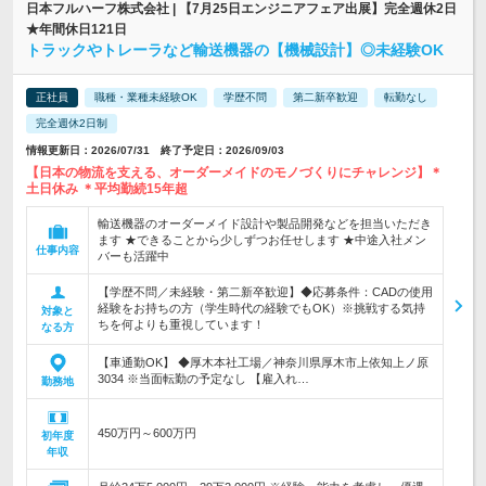
日本フルハーフ株式会社 | 【7月25日エンジニアフェア出展】完全週休2日
★年間休日121日
トラックやトレーラなど輸送機器の【機械設計】◎未経験OK
正社員
職種・業種未経験OK
学歴不問
第二新卒歓迎
転勤なし
完全週休2日制
情報更新日：2026/07/31 終了予定日：2026/09/03
【日本の物流を支える、オーダーメイドのモノづくりにチャレンジ】＊
土日休み ＊平均勤続15年超
輸送機器のオーダーメイド設計や製品開発などを担当いただき
ます ★できることから少しずつお任せします ★中途入社メン
仕事内容
バーも活躍中
【学歴不問／未経験・第二新卒歓迎】◆応募条件：CADの使用
経験をお持ちの方（学生時代の経験でもOK）※挑戦する気持
対象と
ちを何よりも重視しています！
なる方
【車通勤OK】 ◆厚木本社工場／神奈川県厚木市上依知上ノ原
3034 ※当面転勤の予定なし 【雇入れ…
勤務地
450万円～600万円
初年度
年収