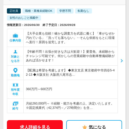
正社員
職種・業種未経験OK
学歴不問
転勤なし
女性のおしごと掲載中
情報更新日：2026/06/30 終了予定日：2026/09/28
【大手企業も信頼！確かな調査力を武器に働く】「車がなぜか
汚れている」「洗っても落ちない」‥そんな依頼をもとに現場
仕事内容
へ直行！原因を追究します。
【年齢不問！出張が好きな方は大歓迎！】要普免、未経験から
チャレンジ可能です。何かしらの営業経験や自動車整備経験が
対象と
あれば活かせます！
なる方
【配属は希望を考慮します】 ◆東京支店 東京都府中市四谷5-4
2-13 ◆大阪支社 大阪府八尾市志…
勤務地
360万円～600万円
初年度
年収
月給260,000円～ ※経験・能力を考慮の上、決定いたします。
※固定残業代（42,374円～／27時間分）を含…
給与
求人詳細を見る
気になる