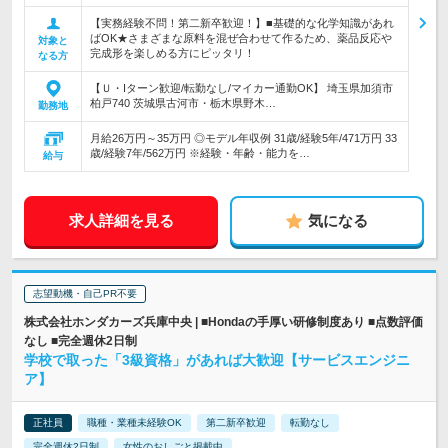
【実務経験不問！第二新卒歓迎！】■基礎的な化学知識があれ
ばOK★さまざまな原料を混ぜ合わせて作るため、薬品反応や
対象と
完成形を楽しめる方にピッタリ！
なる方
【Ｕ・Iターン歓迎/転勤なし/マイカー通勤OK】 埼玉県加須市
柏戸740 茨城県古河市・栃木県野木…
勤務地
月給26万円～35万円 ◎モデル年収例 31歳/経験5年/471万円 33
歳/経験7年/562万円 ※経験・年齢・能力を…
給与
求人詳細を見る
気になる
志望動機・自己PR不要
株式会社ホンダカーズ兵庫中央 | ■Hondaの手厚い研修制度あり ■点数評価
なし ■完全週休2日制
学校で取った「3級資格」があれば大歓迎【サービスエンジニ
ア】
正社員
職種・業種未経験OK
第二新卒歓迎
転勤なし
完全週休2日制
女性のおしごと掲載中