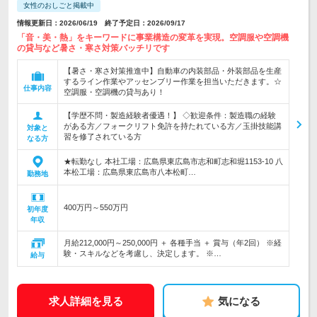
女性のおしごと掲載中
情報更新日：2026/06/19 終了予定日：2026/09/17
「音・美・熱」をキーワードに事業構造の変革を実現。空調服や空調機
の貸与など暑さ・寒さ対策バッチリです
【暑さ・寒さ対策推進中】自動車の内装部品・外装部品を生産
するライン作業やアッセンブリー作業を担当いただきます。☆
仕事内容
空調服・空調機の貸与あり！
【学歴不問・製造経験者優遇！】 ◇歓迎条件：製造職の経験
がある方／フォークリフト免許を持たれている方／玉掛技能講
対象と
習を修了されている方
なる方
★転勤なし 本社工場：広島県東広島市志和町志和堀1153-10 八
本松工場：広島県東広島市八本松町…
勤務地
400万円～550万円
初年度
年収
月給212,000円～250,000円 ＋ 各種手当 ＋ 賞与（年2回） ※経
験・スキルなどを考慮し、決定します。 ※…
給与
求人詳細を見る
気になる