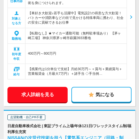
仕事内容
術を身につけられます。
【車好き大歓迎♪若手も活躍中】電気設計の得意な方大歓迎！
パトカーや消防車などの街で見かける特殊車両に携わり、社会
対象と
の安全に貢献できるお仕事
なる方
【転勤なし】★マイカー通勤可能（無料駐車場あり） 【茅ヶ
崎工場】 神奈川県茅ヶ崎市萩園3933番地
勤務地
400万円～800万円
初年度
年収
【残業代は1分単位で支給】月給30万円～＋賞与＋業績賞与＋
営業報奨金（月最大7万円）＋諸手当 ◇手当例…
給与
求人詳細を見る
気になる
志望動機・自己PR不要
日産自動車株式会社 | 東証プライム上場/年休121日/フレックスタイム制/福
利厚生充実
NISSANの次世代技術を担う【電気系エンジニア（回路・制