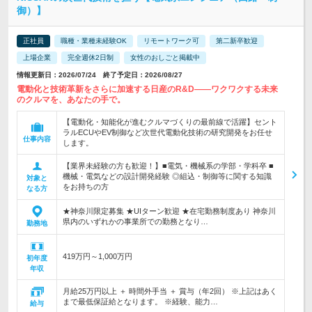
御）】
正社員
職種・業種未経験OK
リモートワーク可
第二新卒歓迎
上場企業
完全週休2日制
女性のおしごと掲載中
情報更新日：2026/07/24 終了予定日：2026/08/27
電動化と技術革新をさらに加速する日産のR&D――ワクワクする未来
のクルマを、あなたの手で。
【電動化・知能化が進むクルマづくりの最前線で活躍】セント
ラルECUやEV制御など次世代電動化技術の研究開発をお任せ
仕事内容
します。
【業界未経験の方も歓迎！】■電気・機械系の学部・学科卒 ■
機械・電気などの設計開発経験 ◎組込・制御等に関する知識
対象と
をお持ちの方
なる方
★神奈川限定募集 ★UIターン歓迎 ★在宅勤務制度あり 神奈川
県内のいずれかの事業所での勤務となり…
勤務地
419万円～1,000万円
初年度
年収
月給25万円以上 ＋ 時間外手当 ＋ 賞与（年2回） ※上記はあく
まで最低保証給となります。 ※経験、能力…
給与