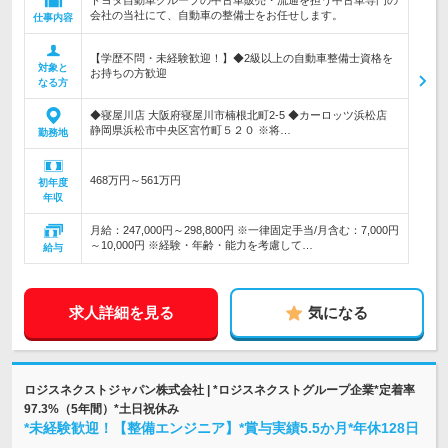
トヨタ自動車グループの中古車販売・流通を担う中古車専門の
会社の当社にて、自動車の整備士をお任せします。
仕事内容
【学歴不問・未経験歓迎！】◆2級以上の自動車整備士資格を
対象と
お持ちの方歓迎
なる方
◆寝屋川店 大阪府寝屋川市楠根北町2-5 ◆カーロッツ浜松店
静岡県浜松市中央区宮竹町５２０ ※将…
勤務地
468万円～561万円
初年度
年収
月給：247,000円～298,800円 ※一律固定手当/月含む：7,000円
～10,000円 ※経験・年齢・能力を考慮して…
給与
求人詳細を見る
気になる
ロジスネクストジャパン株式会社 | *ロジスネクストグループ企業*定着率
97.3%（5年間）*土日祝休み
*未経験歓迎！【整備エンジニア】*賞与実績5.5か月*年休128日