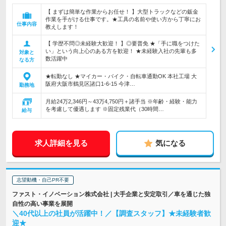
【 まずは簡単な作業からお任せ！ 】大型トラックなどの鈑金
作業を手がける仕事です。★工具の名前や使い方から丁寧にお
仕事内容
教えします！
【 学歴不問◎未経験大歓迎！ 】◎要普免 ★「手に職をつけた
い」という向上心のある方を歓迎！ ★未経験入社の先輩も多
対象と
数活躍中
なる方
★転勤なし ★マイカー・バイク・自転車通勤OK 本社工場 大
阪府大阪市鶴見区諸口1-6-15 今津…
勤務地
月給24万2,346円～43万4,750円＋諸手当 ※年齢・経験・能力
を考慮して優遇します ※固定残業代（30時間…
給与
求人詳細を見る
気になる
志望動機・自己PR不要
ファスト・イノベーション株式会社 | 大手企業と安定取引／車を通じた独
自性の高い事業を展開
＼40代以上の社員が活躍中！／【調査スタッフ】★未経験者歓
迎★