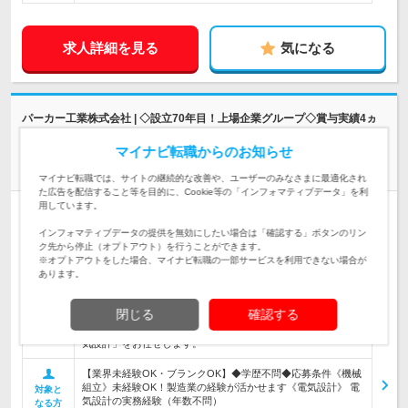
求人詳細を見る
気になる
パーカー工業株式会社 | ◇設立70年目！上場企業グループ◇賞与実績4ヵ
月◇退職金制度有
マイナビ転職からのお知らせ
業界未経験OK！【技術職（組立・電気設計）】土日祝休*年休
122日
マイナビ転職では、サイトの継続的な改善や、ユーザーのみなさまに最適化され
た広告を配信すること等を目的に、Cookie等の「インフォマティブデータ」を利
用しています。
正社員
職種・業種未経験OK
学歴不問
第二新卒歓迎
転勤なし
完全週休2日制
女性のおしごと掲載中
インフォマティブデータの提供を無効にしたい場合は「確認する」ボタンのリン
ク先から停止（オプトアウト）を行うことができます。
情報更新日：2026/06/30 終了予定日：2026/09/28
※オプトアウトをした場合、マイナビ転職の一部サービスを利用できない場合が
クライアントは100％親会社なので、安心して仕事が進められる！上場
あります。
企業グループの一員として活躍しよう☆
閉じる
確認する
【業界を支えるやりがいを実感｜試行錯誤も楽しいモノづくり
のシゴト】◆自動車部品を生産する機械の「組立」または「電
仕事内容
気設計」をお任せします。
【業界未経験OK・ブランクOK】◆学歴不問◆応募条件《機械
組立》未経験OK！製造業の経験が活かせます《電気設計》 電
対象と
気設計の実務経験（年数不問）
なる方