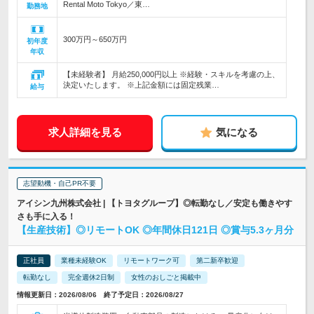
Rental Moto Tokyo／東…
勤務地
300万円～650万円
初年度
年収
【未経験者】 月給250,000円以上 ※経験・スキルを考慮の上、
決定いたします。 ※上記金額には固定残業…
給与
求人詳細を見る
気になる
志望動機・自己PR不要
アイシン九州株式会社 | 【トヨタグループ】◎転勤なし／安定も働きやす
さも手に入る！
【生産技術】◎リモートOK ◎年間休日121日 ◎賞与5.3ヶ月分
正社員
業種未経験OK
リモートワーク可
第二新卒歓迎
転勤なし
完全週休2日制
女性のおしごと掲載中
情報更新日：2026/08/06 終了予定日：2026/08/27