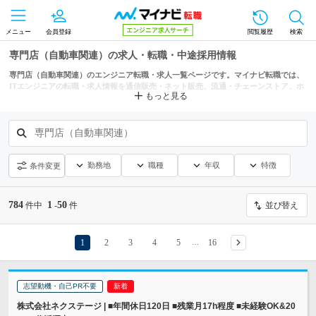
メニュー
会員登録
閲覧履歴
検索
専門店（自動車関連）の求人・転職・中途採用情報
専門店（自動車関連）のエンジニア転職・求人一覧ページです。マイナビ転職では、
ITエンジニアの転職・求人情報を通信販売・ネット販売、流通・チェーンストア、ホ
もっと見る
ームセンターなどの条件からも探せます。
専門店（自動車関連）
勤務地
職種
年収
特徴
条件変更
784
1
50
件中
-
件
並び替え
1
2
3
4
5
16
…
志望動機・自己PR不要
株式会社ネクステージ | ■年間休日120日 ■残業月17h程度 ■未経験OK&20