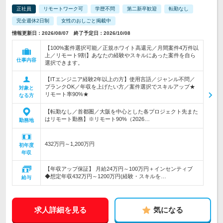
正社員
リモートワーク可
学歴不問
第二新卒歓迎
転勤なし
完全週休2日制
女性のおしごと掲載中
情報更新日：2026/08/07 終了予定日：2026/10/08
【100%案件選択可能／正規ホワイト高還元／月間案件4万件以
上／リモート9割】あなたの経験やスキルにあった案件を自ら
仕事内容
選択できます。
【ITエンジニア経験2年以上の方】使用言語／ジャンル不問／
ブランクOK／年収を上げたい方／案件選択でスキルアップ★
対象と
リモート率90%★
なる方
【転勤なし／首都圏／大阪を中心とした各プロジェクト先また
はリモート勤務】※リモート90%（2026…
勤務地
432万円～1,200万円
初年度
年収
【年収アップ保証】 月給24万円～100万円＋インセンティブ
◆想定年収432万円～1200万円(経験・スキルを…
給与
求人詳細を見る
気になる