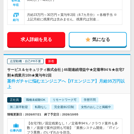
初年度
年収
月給23万円～30万円＋賞与年2回（8.7カ月分）＋各種手当 ※
上記月給に残業代は含みません、残業代は別途…
給与
求人詳細を見る
気になる
志望動機・自己PR不要
サービス＆セキュリティ株式会社 | 46期連続増益中★定着率94％★在宅7
割★残業月10h★賞与年2回
案件ガチャに悩むエンジニアへ【ITエンジニア】月給35万円以
上
正社員
職種未経験OK
リモートワーク可
学歴不問
第二新卒歓迎
転勤なし
完全週休2日制
女性のおしごと掲載中
情報更新日：2026/07/21 終了予定日：2026/10/05
【在宅7割／固定残業なし！／定着率94％／クラウド案件も多
数！／面接で案件説明も可能】「業務システム開発」「ITイン
仕事内容
フラ業務」のいずれかを担当。