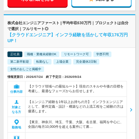
株式会社エンジニアファースト | 平均年収630万円｜プロジェクトは自分
で選択｜フルリモート◎
【クラウドエンジニア】インフラ経験を活かして年収176万円
UP！
正社員
職種・業種未経験OK
リモートワーク可
学歴不問
第二新卒歓迎
転勤なし
上場企業
完全週休2日制
女性のおしごと掲載中
情報更新日：2026/07/24 終了予定日：2026/09/24
【クラウド領域への最短ルート】現在のスキルや今後の目標を
考慮し、最適なフェーズからお任せします。
仕事内容
【エンジニア経験を1年以上お持ちの方】 インフラエンジニア
として、要件定義・設計・構築などの上流工程をご経験の方は
対象と
優遇します。
なる方
【東京、神奈川、埼玉、千葉、大阪、名古屋、福岡を中心に、
全国の毎月10,000件を超える案件にて募…
勤務地