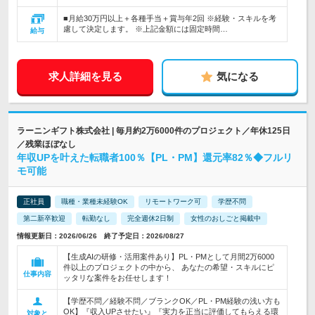
■月給30万円以上＋各種手当＋賞与年2回 ※経験・スキルを考
慮して決定します。 ※上記金額には固定時間…
給与
求人詳細を見る
気になる
ラーニンギフト株式会社 | 毎月約2万6000件のプロジェクト／年休125日
／残業ほぼなし
年収UPを叶えた転職者100％【PL・PM】還元率82％◆フルリ
モ可能
正社員
職種・業種未経験OK
リモートワーク可
学歴不問
第二新卒歓迎
転勤なし
完全週休2日制
女性のおしごと掲載中
情報更新日：2026/06/26 終了予定日：2026/08/27
【生成AIの研修・活用案件あり】PL・PMとして月間2万6000
件以上のプロジェクトの中から、 あなたの希望・スキルにピ
仕事内容
ッタリな案件をお任せします！
【学歴不問／経験不問／ブランクOK／PL・PM経験の浅い方も
OK】『収入UPさせたい』『実力を正当に評価してもらえる環
対象と