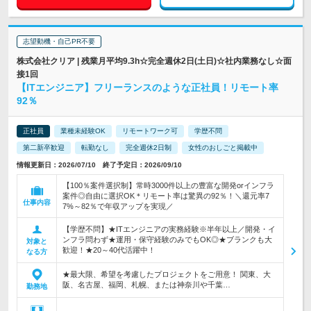
志望動機・自己PR不要
株式会社クリア | 残業月平均9.3h☆完全週休2日(土日)☆社内業務なし☆面
接1回
【ITエンジニア】フリーランスのような正社員！リモート率
92％
正社員
業種未経験OK
リモートワーク可
学歴不問
第二新卒歓迎
転勤なし
完全週休2日制
女性のおしごと掲載中
情報更新日：2026/07/10 終了予定日：2026/09/10
【100％案件選択制】常時3000件以上の豊富な開発orインフラ
案件◎自由に選択OK＊リモート率は驚異の92％！＼還元率7
仕事内容
7%～82％で年収アップを実現／
【学歴不問】★ITエンジニアの実務経験※半年以上／開発・イ
ンフラ問わず★運用・保守経験のみでもOK◎★ブランクも大
対象と
歓迎！★20～40代活躍中！
なる方
★最大限、希望を考慮したプロジェクトをご用意！ 関東、大
阪、名古屋、福岡、札幌、または神奈川や千葉…
勤務地