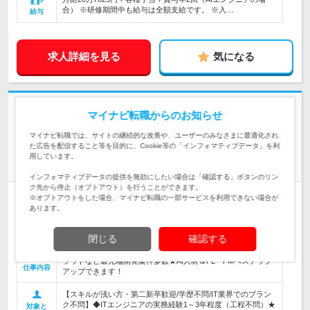
合） ※研修期間中も給与は全額支給です。 ※入…
給与
求人詳細を見る
気になる
志望動機・自己PR不要
マイナビ転職からのお知らせ
アークシステム株式会社 | *年休最大140日(有休取得推奨日12日＋年休128
マイナビ転職では、サイトの継続的な改善や、ユーザーのみなさまに最適化され
日)*平均年収45万UP
た広告を配信すること等を目的に、Cookie等の「インフォマティブデータ」を利
AIスキルを磨き、次のステージへ！【ITエンジニア(微経験
用しています。
者)】
インフォマティブデータの提供を無効にしたい場合は「確認する」ボタンのリン
ク先から停止（オプトアウト）を行うことができます。
正社員
リモートワーク可
学歴不問
第二新卒歓迎
転勤なし
※オプトアウトをした場合、マイナビ転職の一部サービスを利用できない場合が
あります。
完全週休2日制
女性のおしごと掲載中
情報更新日：2026/06/26 終了予定日：2026/08/27
閉じる
確認する
【大手案件中心＆チーム参画で仲間と高め合える！】◆AI・ク
ラウドなど最先端開発案件多数★AI人材＆PL・PMへステップ
仕事内容
アップできます！
【スキルが浅い方・第二新卒歓迎/学歴不問/IT業界でのブラン
ク不問】◆ITエンジニアの実務経験1～3年程度（工程不問）★
対象と