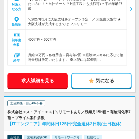
たい方に！＊自社チームで上流工程にも挑戦可♪＊平均年齢27
対象と
歳
なる方
＼2027年1月に大阪支社をオープン予定！／ 大阪府大阪市 ★
大阪支社が完成するまでは フルリモー…
勤務地
400万円～600万円
初年度
年収
月給31万円～各種手当＋賞与年2回 ※経験やスキルに応じて給
与金額は決定いたします。 ※上記には30時間…
給与
求人詳細を見る
気になる
志望動機・自己PR不要
株式会社エス・アイ・エス | ＼リモートあり／残業月15h程＊有給消化率7
割＊プライム案件多数
【ITエンジニア】年間休日125日*完全週休2日制(土日祝休)
正社員
業種未経験OK
リモートワーク可
転勤なし