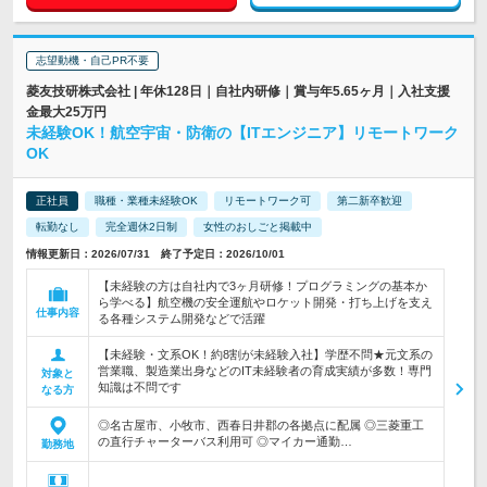
志望動機・自己PR不要
菱友技研株式会社 | 年休128日｜自社内研修｜賞与年5.65ヶ月｜入社支援
金最大25万円
未経験OK！航空宇宙・防衛の【ITエンジニア】リモートワーク
OK
正社員
職種・業種未経験OK
リモートワーク可
第二新卒歓迎
転勤なし
完全週休2日制
女性のおしごと掲載中
情報更新日：2026/07/31 終了予定日：2026/10/01
【未経験の方は自社内で3ヶ月研修！プログラミングの基本か
ら学べる】航空機の安全運航やロケット開発・打ち上げを支え
仕事内容
る各種システム開発などで活躍
【未経験・文系OK！約8割が未経験入社】学歴不問★元文系の
営業職、製造業出身などのIT未経験者の育成実績が多数！専門
対象と
知識は不問です
なる方
◎名古屋市、小牧市、西春日井郡の各拠点に配属 ◎三菱重工
の直行チャーターバス利用可 ◎マイカー通勤…
勤務地