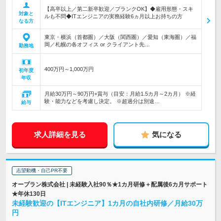
【高卒以上／第二新卒歓迎／ブランクOK】◆雇用形態・スキ
対象と
ルも不問◆ITエンジニアの実務経験6ヵ月以上お持ちの方
なる方
東京・横浜（首都圏）／大阪（関西圏）／愛知（東海圏）／福
岡／札幌の各オフィス or クライアント先…
勤務地
400万円～1,000万円
初年度
年収
月給30万円～90万円+賞与（目安：月給1.5カ月～2カ月） ※経
験・能力などを考慮し決定。 ※超過分は別途…
給与
求人詳細を見る
気になる
志望動機・自己PR不要
オープラン株式会社 | 未経験入社90％★1カ月研修＋配属後6カ月サポート
★年休130日
未経験歓迎の【ITエンジニア】1カ月の自社内研修／月給30万
円