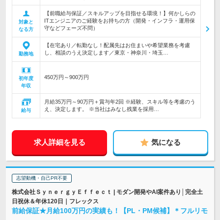
【前職給与保証／スキルアップを目指せる環境！】何かしらの
ITエンジニアのご経験をお持ちの方（開発・インフラ・運用保
対象と
守などフェーズ不問）
なる方
【在宅あり／転勤なし！配属先はお住まいや希望業務を考慮
し、相談のうえ決定します／東京・神奈川・埼玉…
勤務地
450万円～900万円
初年度
年収
月給35万円～90万円＋賞与年2回 ※経験、スキル等を考慮のう
え、決定します。 ※当社はみなし残業を採用…
給与
求人詳細を見る
気になる
志望動機・自己PR不要
株式会社ＳｙｎｅｒｇｙＥｆｆｅｃｔ | モダン開発やAI案件あり│完全土
日祝休＆年休120日｜フレックス
前給保証★月給100万円の実績も！【PL・PM候補】＊フルリモ