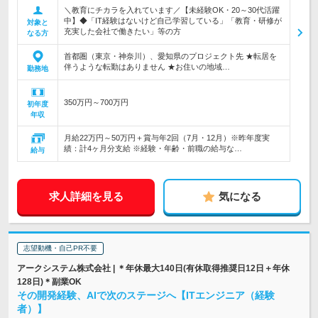
＼教育にチカラを入れています／【未経験OK・20～30代活躍
中】◆「IT経験はないけど自己学習している」「教育・研修が
対象と
充実した会社で働きたい」等の方
なる方
首都圏（東京・神奈川）、愛知県のプロジェクト先 ★転居を
伴うような転勤はありません ★お住いの地域…
勤務地
350万円～700万円
初年度
年収
月給22万円～50万円＋賞与年2回（7月・12月）※昨年度実
績：計4ヶ月分支給 ※経験・年齢・前職の給与な…
給与
求人詳細を見る
気になる
志望動機・自己PR不要
アークシステム株式会社 | ＊年休最大140日(有休取得推奨日12日＋年休
128日)＊副業OK
その開発経験、AIで次のステージへ【ITエンジニア（経験
者）】