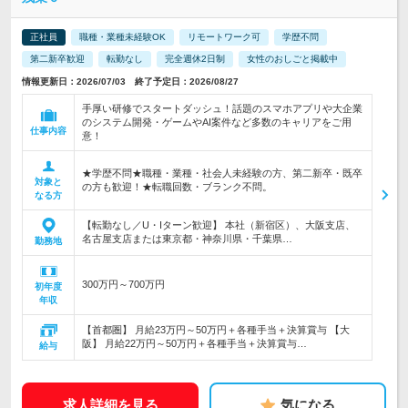
正社員
職種・業種未経験OK
リモートワーク可
学歴不問
第二新卒歓迎
転勤なし
完全週休2日制
女性のおしごと掲載中
情報更新日：2026/07/03 終了予定日：2026/08/27
手厚い研修でスタートダッシュ！話題のスマホアプリや大企業
のシステム開発・ゲームやAI案件など多数のキャリアをご用
仕事内容
意！
★学歴不問★職種・業種・社会人未経験の方、第二新卒・既卒
対象と
の方も歓迎！★転職回数・ブランク不問。
なる方
【転勤なし／U・Iターン歓迎】 本社（新宿区）、大阪支店、
名古屋支店または東京都・神奈川県・千葉県…
勤務地
300万円～700万円
初年度
年収
【首都圏】 月給23万円～50万円＋各種手当＋決算賞与 【大
阪】 月給22万円～50万円＋各種手当＋決算賞与…
給与
求人詳細を見る
気になる