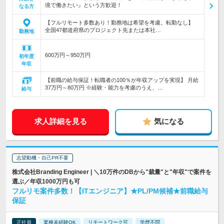
境で働きたい』という方歓迎！
なる方
【フルリモート多数あり！勤務地は希望を考慮。転勤なし】
全国47都道府県のプロジェクト先または本社…
勤務地
600万円～950万円
初年度
年収
【前職の給与保証！転職者の100％が年収アップを実現】 月給
37万円～80万円 ※経験・能力を考慮のうえ、…
給与
求人詳細を見る
気になる
志望動機・自己PR不要
株式会社Branding Engineer | ＼10万件のDBから"裁量"と"年収"で案件を
選ぶ／年収1000万円も可
フルリモ案件多数！【ITエンジニア】★PL/PM候補★前職給与
保証
正社員
業種未経験OK
リモートワーク可
学歴不問