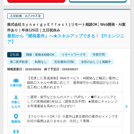
志望動機・自己PR不要
株式会社ＳｙｎｅｒｇｙＥｆｆｅｃｔ | リモート相談OK│Web開発・AI案
件あり｜年休120日｜土日祝休み
最初から『開発案件』へ★スキルアップできる！【ITエンジニ
ア】
正社員
職種・業種未経験OK
リモートワーク可
学歴不問
第二新卒歓迎
転勤なし
完全週休2日制
女性のおしごと掲載中
情報更新日：2026/08/06 終了予定日：2026/08/27
【充実した育成体制】Webサービス・AI開発など幅広い案件に
挑戦◎スキルや希望に応じて、運用保守から開発設計などの上
仕事内容
流工程にも携われます！
＼運用・保守などからのステップUPも！／◆ITエンジニアと
しての実務経験1年以上（開発言語不問）★開発にチャレンジ
対象と
＆市場価値を高めたい方はぜひ！
なる方
【フルリモートOK！】 ※案件は東京都内の案件がメインです
出社の義務はありませんが、出社して業務…
勤務地