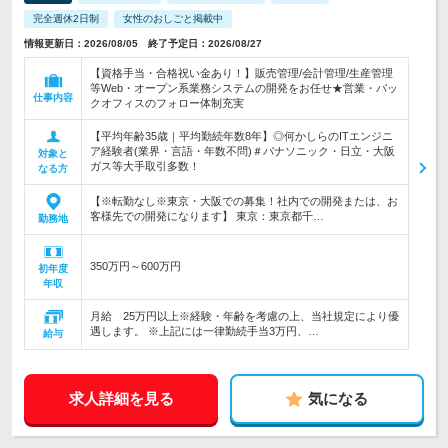
完全週休2日制
女性のおしごと掲載中
情報更新日：2026/08/05 終了予定日：2026/08/27
【資格手当・合格祝い金あり！】販売管理/会計管理/生産管理
等Web・オープン系業務システムの開発をお任せ★営業・バッ
仕事内容
クオフィスのフォロー体制充実
【平均年齢35歳｜平均勤続年数8年】◎何かしらのITエンジニ
ア経験者(業界・言語・年数不問)＃パナソニック・日立・大阪
対象と
ガス等大手取引多数！
なる方
【※転勤なし※東京・大阪での募集！社内での開発または、お
客様先での開発になります】 東京：東京都千…
勤務地
350万円～600万円
初年度
年収
月給 25万円以上※経験・年齢を考慮の上、当社規定により優
遇します。 ※上記には一律勤続手当3万円、…
給与
求人詳細を見る
気になる