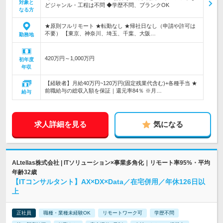
対象と
どジャンル・工程は不問 ◆学歴不問、ブランクOK
なる方
★原則フルリモート ★転勤なし ★帰社日なし（申請や許可は
不要） 【東京、神奈川、埼玉、千葉、大阪…
勤務地
420万円～1,000万円
初年度
年収
【経験者】月給40万円~120万円(固定残業代含む)+各種手当 ★
前職給与の総収入額を保証｜還元率84％ ※月…
給与
求人詳細を見る
気になる
ALtellas株式会社 | ITソリューション×事業多角化｜リモート率95%・平均
年齢32歳
【ITコンサルタント】AX×DX×Data／在宅併用／年休126日以
上
正社員
職種・業種未経験OK
リモートワーク可
学歴不問