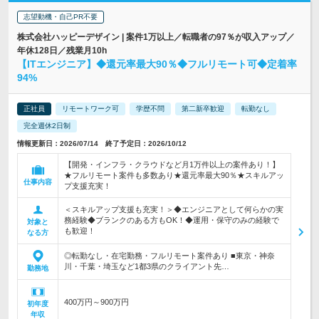
志望動機・自己PR不要
株式会社ハッピーデザイン | 案件1万以上／転職者の97％が収入アップ／
年休128日／残業月10h
【ITエンジニア】◆還元率最大90％◆フルリモート可◆定着率
94%
正社員
リモートワーク可
学歴不問
第二新卒歓迎
転勤なし
完全週休2日制
情報更新日：2026/07/14 終了予定日：2026/10/12
【開発・インフラ・クラウドなど月1万件以上の案件あり！】
★フルリモート案件も多数あり★還元率最大90％★スキルアッ
仕事内容
プ支援充実！
＜スキルアップ支援も充実！＞◆エンジニアとして何らかの実
務経験◆ブランクのある方もOK！◆運用・保守のみの経験で
対象と
も歓迎！
なる方
◎転勤なし・在宅勤務・フルリモート案件あり ■東京・神奈
川・千葉・埼玉など1都3県のクライアント先…
勤務地
400万円～900万円
初年度
年収