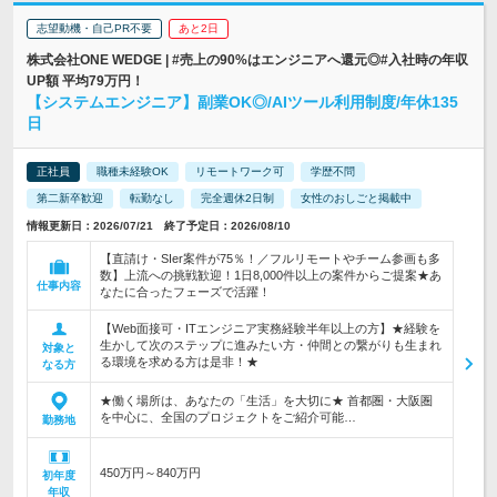
志望動機・自己PR不要
あと2日
株式会社ONE WEDGE | #売上の90%はエンジニアへ還元◎#入社時の年収
UP額 平均79万円！
【システムエンジニア】副業OK◎/AIツール利用制度/年休135
日
正社員
職種未経験OK
リモートワーク可
学歴不問
第二新卒歓迎
転勤なし
完全週休2日制
女性のおしごと掲載中
情報更新日：2026/07/21 終了予定日：2026/08/10
【直請け・SIer案件が75％！／フルリモートやチーム参画も多
数】上流への挑戦歓迎！1日8,000件以上の案件からご提案★あ
仕事内容
なたに合ったフェーズで活躍！
【Web面接可・ITエンジニア実務経験半年以上の方】★経験を
生かして次のステップに進みたい方・仲間との繋がりも生まれ
対象と
る環境を求める方は是非！★
なる方
★働く場所は、あなたの「生活」を大切に★ 首都圏・大阪圏
を中心に、全国のプロジェクトをご紹介可能…
勤務地
450万円～840万円
初年度
年収