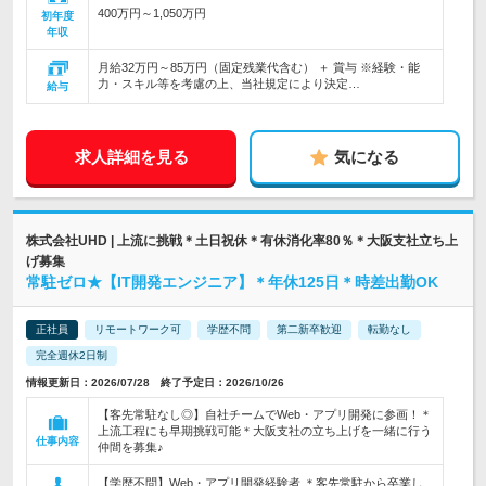
400万円～1,050万円
初年度
年収
月給32万円～85万円（固定残業代含む） ＋ 賞与 ※経験・能
力・スキル等を考慮の上、当社規定により決定…
給与
求人詳細を見る
気になる
株式会社UHD | 上流に挑戦＊土日祝休＊有休消化率80％＊大阪支社立ち上
げ募集
常駐ゼロ★【IT開発エンジニア】＊年休125日＊時差出勤OK
正社員
リモートワーク可
学歴不問
第二新卒歓迎
転勤なし
完全週休2日制
情報更新日：2026/07/28 終了予定日：2026/10/26
【客先常駐なし◎】自社チームでWeb・アプリ開発に参画！＊
上流工程にも早期挑戦可能＊大阪支社の立ち上げを一緒に行う
仕事内容
仲間を募集♪
【学歴不問】Web・アプリ開発経験者 ＊客先常駐から卒業し