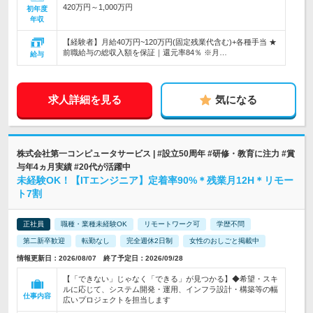
420万円～1,000万円
初年度
年収
【経験者】月給40万円~120万円(固定残業代含む)+各種手当 ★
前職給与の総収入額を保証｜還元率84％ ※月…
給与
求人詳細を見る
気になる
株式会社第一コンピュータサービス | #設立50周年 #研修・教育に注力 #賞
与年4ヵ月実績 #20代が活躍中
未経験OK！【ITエンジニア】定着率90%＊残業月12H＊リモー
ト7割
正社員
職種・業種未経験OK
リモートワーク可
学歴不問
第二新卒歓迎
転勤なし
完全週休2日制
女性のおしごと掲載中
情報更新日：2026/08/07 終了予定日：2026/09/28
【「できない」じゃなく「できる」が見つかる】◆希望・スキ
ルに応じて、システム開発・運用、インフラ設計・構築等の幅
仕事内容
広いプロジェクトを担当します