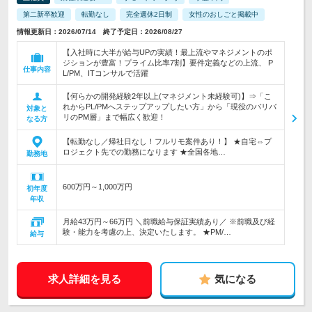
第二新卒歓迎
転勤なし
完全週休2日制
女性のおしごと掲載中
情報更新日：2026/07/14 終了予定日：2026/08/27
【入社時に大半が給与UPの実績！最上流やマネジメントのポ
ジションが豊富！プライム比率7割】要件定義などの上流、 P
仕事内容
L/PM、ITコンサルで活躍
【何らかの開発経験2年以上(マネジメント未経験可)】⇒「こ
れからPL/PMへステップアップしたい方」から「現役のバリバ
対象と
リのPM層」まで幅広く歓迎！
なる方
【転勤なし／帰社日なし！フルリモ案件あり！】 ★自宅⇔プ
ロジェクト先での勤務になります ★全国各地…
勤務地
600万円～1,000万円
初年度
年収
月給43万円～66万円 ＼前職給与保証実績あり／ ※前職及び経
験・能力を考慮の上、決定いたします。 ★PM/…
給与
求人詳細を見る
気になる