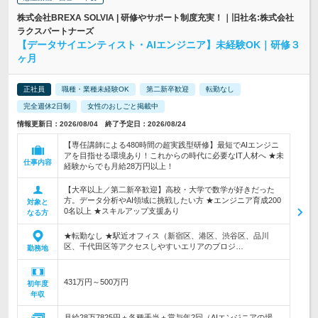
株式会社BREXA SOLVIA | 研修やサポート制度充実！｜旧社名:株式会社
ラクスパートナーズ
【データサイエンティスト・AIエンジニア】未経験OK｜研修３
ヶ月
正社員
職種・業種未経験OK
第二新卒歓迎
転勤なし
完全週休2日制
女性のおしごと掲載中
情報更新日：2026/08/04 終了予定日：2026/08/24
【専任講師による480時間の超実践型研修】最短でAIエンジニ
アを目指せる環境あり！これからの時代に必要なIT人材へ ★未
仕事内容
経験からでも月給28万円以上！
【大卒以上／第二新卒歓迎】高校・大学で数学が好きだった
方。データ分析やAI領域に挑戦したい方 ★エンジニア育成200
対象と
0名以上 ★スキルアップ支援あり
なる方
★転勤なし ★駅近オフィス（新宿区、港区、渋谷区、品川
区、千代田区等アクセスしやすいエリアのプロジ…
勤務地
431万円～500万円
初年度
年収
月給28万7825円＋各種手当＋賞与年2回（AIエンジニアの場