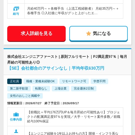
月給40万円～＋各種手当 （上流工程経験者） 月給35万円～＋
各種手当 ◎入社後に年収がグッと上がったエ…
給与
求人詳細を見る
気になる
株式会社エンジニアファースト | 原則フルリモート｜PJ満足度97％｜毎月
昇給の可能性あり◎
【SE】会社都合のアサインなし｜平均年収630万円
正社員
職種・業種未経験OK
リモートワーク可
学歴不問
第二新卒歓迎
転勤なし
上場企業
完全週休2日制
女性のおしごと掲載中
情報更新日：2026/07/27 終了予定日：2026/09/17
【前職比＋平均176万円UP＆毎月昇給の可能性あり】プロジェ
クトの配属満足度97％を実現／大手・リモート案件多数／前職
仕事内容
給与100%保証
【エンジニア経験を1年以上お持ちの方】開発・インフラ系な