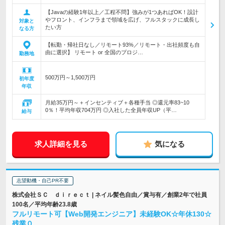
【Javaの経験1年以上／工程不問】強みが1つあればOK！設計
やフロント、インフラまで領域を広げ、フルスタックに成長し
対象と
たい方
なる方
【転勤・帰社日なし／リモート93%／リモート・出社頻度も自
由に選択】 リモート or 全国のプロジ…
勤務地
500万円～1,500万円
初年度
年収
月給35万円～＋インセンティブ＋各種手当 ◎還元率83~10
0％！平均年収704万円 ◎入社した全員年収UP（平…
給与
求人詳細を見る
気になる
志望動機・自己PR不要
株式会社ＳＣ ｄｉｒｅｃｔ | ネイル髪色自由／賞与有／創業2年で社員
100名／平均年齢23.8歳
フルリモート可【Web開発エンジニア】未経験OK☆年休130☆
残業０