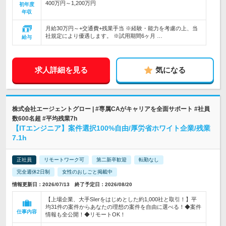
400万円～1,200万円
初年度
年収
月給30万円～+交通費+残業手当 ※経験・能力を考慮の上、当
社規定により優遇します。 ※試用期間6ヶ月 …
給与
求人詳細を見る
気になる
株式会社エージェントグロー | #専属CAがキャリアを全面サポート #社員
数600名超 #平均残業7h
【ITエンジニア】案件選択100%自由/厚労省ホワイト企業/残業
7.1h
正社員
リモートワーク可
第二新卒歓迎
転勤なし
完全週休2日制
女性のおしごと掲載中
情報更新日：2026/07/13 終了予定日：2026/08/20
【上場企業、大手SIerをはじめとした約1,000社と取引！】平
均31件の案件からあなたの理想の案件を自由に選べる！◆案件
仕事内容
情報も全公開！◆リモートOK！