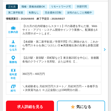
正社員
職種・業種未経験OK
リモートワーク可
学歴不問
第二新卒歓迎
転勤なし
完全週休2日制
女性のおしごと掲載中
情報更新日：2026/08/05 終了予定日：2026/08/27
【1カ月の社内研修からスタート】ITの基礎を学んだ後、Web
サイト・アプリ・システム開発やインフラ業務へ。配属後も6
仕事内容
カ月間サポートします。
【未経験・第二新卒歓迎／学歴不問】ITに興味があり、これか
ら専門スキルを身につけたい方★異業種出身の先輩も多数活躍
対象と
中
なる方
【品川駅・新宿駅・田町駅など】東京都23区を中心に、首都圏
各地のクライアント先常駐、または本社 【…
勤務地
360万円～400万円
初年度
年収
＼未経験者も 月給30万円スタート／ 月給30万円～＋各種手当
＋決算賞与あり ※上記金額には15時間分の固…
給与
求人詳細を見る
気になる