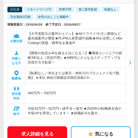
正社員
リモートワーク可
学歴不問
第二新卒歓迎
転勤なし
完全週休2日制
女性のおしごと掲載中
情報更新日：2026/06/26 終了予定日：2026/08/27
【大手直取引の案件がメイン】★AI/クラウド/モダン開発など
最先端案件が豊富★PL/PM人材育成PJ始動★AIを活用したVibe
仕事内容
Codingの実践・標準化を推進中
【開発の知見がAIを操る土台になる！】◆開発エンジニアの経
験3年以上（言語不問）★AI時代にさらなるステップアップを
対象と
目指す方大歓迎！
なる方
【転勤なし／本社または東京・神奈川のプロジェクト先で勤
務】 ▼本社 神奈川県横浜市西区高島2-6-…
勤務地
440万円～700万円
初年度
年収
月給32万円～50万円＋諸手当＋賞与 ★2025年の転職者全員が
年収UPを実現しています！ ★前職給与を最大…
給与
求人詳細を見る
気になる