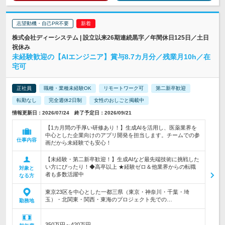
志望動機・自己PR不要
株式会社ディーシステム | 設立以来26期連続黒字／年間休日125日／土日
祝休み
未経験歓迎の【AIエンジニア】賞与8.7カ月分／残業月10h／在
宅可
正社員
職種・業種未経験OK
リモートワーク可
第二新卒歓迎
転勤なし
完全週休2日制
女性のおしごと掲載中
情報更新日：2026/07/24 終了予定日：2026/09/21
【1カ月間の手厚い研修あり！】生成AIを活用し、医薬業界を
中心とした企業向けのアプリ開発を担当します。チームでの参
仕事内容
画だから未経験でも安心！
【未経験・第二新卒歓迎！】生成AIなど最先端技術に挑戦した
い方にぴったり！◆高卒以上 ★経験ゼロ＆他業界からの転職
対象と
者も多数活躍中
なる方
東京23区を中心とした一都三県（東京・神奈川・千葉・埼
玉）・北関東・関西・東海のプロジェクト先での…
勤務地
350万円～420万円