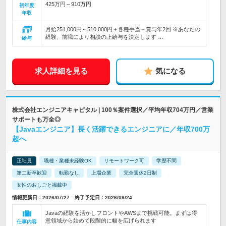
425万円～910万円
初年度
年収
月給251,000円～510,000円＋各種手当＋賞与年2回 ※あなたの
経験、前職により相談の上給与を決定します …
給与
求人詳細を見る
気になる
株式会社エンジニアキャピタル | 100％案件選択／平均年収704万円／営業
サポートも万全◎
【Javaエンジニア】長く活躍できるエンジニアに／年収700万
超へ
正社員
職種・業種未経験OK
リモートワーク可
学歴不問
第二新卒歓迎
転勤なし
上場企業
完全週休2日制
女性のおしごと掲載中
情報更新日：2026/07/27 終了予定日：2026/09/24
Javaの経験を活かしフロントやAWSまで挑戦可能。まずは得
意領域から始めて段階的に幅を広げられます
仕事内容