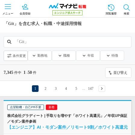
メニュー
会員登録
閲覧履歴
検索
「Git」を含む求人・転職・中途採用情報
「Git」
勤務地
職種
年収
特徴
条件変更
7,345
1
50
件中
-
件
並び替え
1
2
3
4
5
147
…
志望動機・自己PR不要
株式会社グラディート | 手取りを増やす「ホワイト高還元」／年収UP保証
／モダン案件参画
【エンジニア】AI・モダン案件／リモート9割／ホワイト高還元