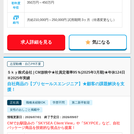
350万円～450万円
初年度
年収
月給210,000円～250,000円 試用期間:3ヶ月（待遇変更なし）
給与
求人詳細を見る
気になる
志望動機・自己PR不要
Ｓｋｙ株式会社 | CM放映中★社員定着率95％(2025年3月期)★年休124日
※2025年実績
自社商品の【プリセールスエンジニア】★顧客の課題解決を支
援！
正社員
職種未経験OK
学歴不問
第二新卒歓迎
女性のおしごと掲載中
情報更新日：2026/07/01 終了予定日：2026/09/07
CMでお馴染みの「SKYSEA Client View」や「SKYPCE」など、自社
パッケージ商品を技術的な視点から提案！