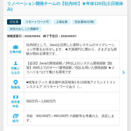
リノベーション開発チームの【社内SE】★年休120日(土日祝休
み)
正社員
リモートワーク可
上場企業
完全週休2日制
女性のおしごと掲載中
情報更新日：2026/08/04 終了予定日：2026/09/07
社内SEとして、Javaを活用した基幹システムのマイグレーシ
ョン作業をお任せします。★大規模PJに携わり、さまざまな経
仕事内容
験が積める環境です。
【必須】Javaの開発経験／3年以上のシステム開発経験【歓
迎】AWS上でのサーバ運用経験／SQLを用いた開発経験 ★メ
対象と
リハリをつけて働ける環境です
なる方
■晴海オフィス 東京都中央区晴海1-8-11晴海アイランドトリト
ンスクエア ※リモートワークあり（…
勤務地
500万円～1,500万円
初年度
年収
月給 300,000円～860,000円 ※経験等を考慮の上、決定しま
す。
給与