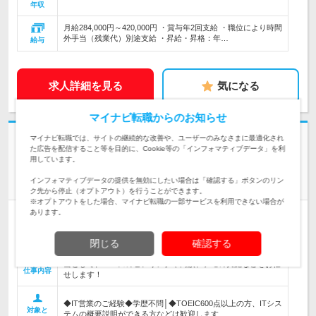
年収
月給284,000円～420,000円 ・賞与年2回支給 ・職位により時間
外手当（残業代）別途支給 ・昇給・昇格：年…
給与
求人詳細を見る
気になる
マイナビ転職からのお知らせ
志望動機・自己PR不要
マイナビ転職では、サイトの継続的な改善や、ユーザーのみなさまに最適化され
た広告を配信すること等を目的に、Cookie等の「インフォマティブデータ」を利
ゾーホージャパン株式会社 | 競争力の高い製品を続々開発！／インド発の
用しています。
グローバルIT企業
インフォマティブデータの提供を無効にしたい場合は「確認する」ボタンのリン
【IT法人営業】年間休日125日／横浜勤務／賞与年3回
ク先から停止（オプトアウト）を行うことができます。
※オプトアウトをした場合、マイナビ転職の一部サービスを利用できない場合が
あります。
正社員
学歴不問
転勤なし
完全週休2日制
情報更新日：2026/08/07 終了予定日：2027/01/28
閉じる
確認する
【フルフレックスタイム制！】ManageEngineのIT法人営業担
当として、ニーズのヒアリングや商談、デモの実施などをお任
仕事内容
せします！
◆IT営業のご経験◆学歴不問│◆TOEIC600点以上の方、ITシス
対象と
テムの概要説明ができる方などは歓迎します