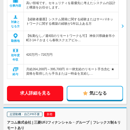
高い領域です。セキュリティを最優先に考えたシステムの設計
仕事内容
と構築をお任せします。
【経験者優遇】システム開発に関する経験またはサーバ/ネッ
対象と
トワークに関する構築の経験が1年以上ある方
なる方
【転勤なし／週4回のリモートワークも可】 神奈川県鎌倉市小
町2-14-7 かまくら春秋スクエアビル…
勤務地
420万円～720万円
初年度
年収
月給264,200円～395,700円 ※一律支給のリモート手当含む ★
資格を取得したら手当または一時金を支給し…
給与
求人詳細を見る
気になる
志望動機・自己PR不要
アコム株式会社 | 三菱UFJフィナンシャル・グループ｜フレックス制＆リ
モートあり