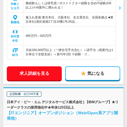
務経験もしくは研究員 / ポストドクター経験を含めIT経験(5年
対象と
以上)※AI案件に携われる！
なる方
雇入れ直後:東京本社、大阪本社、名古屋支社、全国各拠点 ■東
京本社(港区港南2丁目18番1号JR品…
勤務地
485万円～925万円
初年度
年収
月給260,000円以上（一律住宅手当含む）＋諸手当（残業代は1
分単位で全額支給）＋賞与年2回 ※経験・ス…
給与
求人詳細を見る
気になる
志望動機・自己PR不要
日本アイ・ビー・エム デジタルサービス株式会社 | 【IBMグループ】★リ
ーダークラスの採用強化中★年休120日以上
【ITエンジニア】オープンポジション（Web/Open系アプリ開
発他）