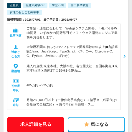
正社員
職種未経験OK
学歴不問
第二新卒歓迎
女性のおしごと掲載中
情報更新日：2026/07/01 終了予定日：2026/09/07
ご希望・適性に合わせて「Web系システム開発」「モバイルW
eb開発」いずれかの開発部門でソフトウェア開発エンジニア業
仕事内容
務をお任せします。
≪学歴不問≫ 何らかのソフトウェア開発経験(5年以上)■言語経
験(Java、JavaScript、TypeScript、C#、C++、Objective-C、
対象と
C、Python、Swiftのいずれか)
なる方
雇入れ直後:東京本社、大阪本社、名古屋支社、全国各拠点 ■東
京本社(港区港南2丁目18番1号JR品…
勤務地
485万円～925万円
初年度
年収
月給260,000円以上（一律住宅手当含む）＋諸手当（残業代は1
分単位で全額支給）＋賞与年2回 ※経験・ス…
給与
求人詳細を見る
気になる