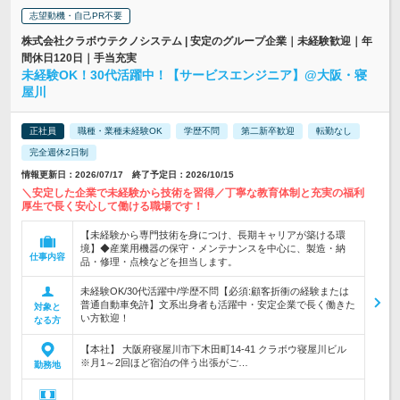
志望動機・自己PR不要
株式会社クラボウテクノシステム | 安定のグループ企業｜未経験歓迎｜年
間休日120日｜手当充実
未経験OK！30代活躍中！【サービスエンジニア】@大阪・寝
屋川
正社員
職種・業種未経験OK
学歴不問
第二新卒歓迎
転勤なし
完全週休2日制
情報更新日：2026/07/17 終了予定日：2026/10/15
＼安定した企業で未経験から技術を習得／丁寧な教育体制と充実の福利
厚生で長く安心して働ける職場です！
【未経験から専門技術を身につけ、長期キャリアが築ける環
境】◆産業用機器の保守・メンテナンスを中心に、製造・納
仕事内容
品・修理・点検などを担当します。
未経験OK/30代活躍中/学歴不問【必須:顧客折衝の経験または
普通自動車免許】文系出身者も活躍中・安定企業で長く働きた
対象と
い方歓迎！
なる方
【本社】 大阪府寝屋川市下木田町14-41 クラボウ寝屋川ビル
※月1～2回ほど宿泊の伴う出張がご…
勤務地