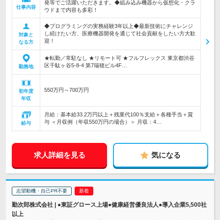
発等でご活躍いただきます。◆組み込み機器から仮想化・クラ
仕事内容
ウドまで内容も多彩！
◆プログラミングの実務経験3年以上◆最新技術にチャレンジ
し続けたい方、医療機器開発を通じて社会貢献をしたい方大歓
対象と
迎！
なる方
★転勤／常駐なし ★リモート可 ★フルフレックス 東京都渋谷
区千駄ヶ谷5-8-4 第7瑞穂ビル4F…
勤務地
550万円～700万円
初年度
年収
月給：基本給33.2万円以上＋残業代100％支給＋各種手当＋賞
与 ＜月収例（年収550万円の場合）＞ 月収：4…
給与
求人詳細を見る
気になる
志望動機・自己PR不要
勤次郎株式会社 | ●東証グロース上場●健康経営優良法人●導入企業5,500社
以上