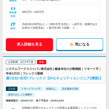
勤務地
485万円～925万円
初年度
年収
月給260,000円以上（一律住宅手当含む）＋諸手当（残業代は1
分単位で全額支給）＋賞与年2回 ※経験・ス…
給与
求人詳細を見る
気になる
志望動機・自己PR不要
システムワークスジャパン株式会社 | 鎌倉本社の少数精鋭｜リモート可｜
年休125日｜フレックス勤務
週1出社×在宅×フレックス【IDセキュリティエンジニア(構築)】
正社員
リモートワーク可
転勤なし
完全週休2日制
女性のおしごと掲載中
情報更新日：2026/07/27 終了予定日：2026/12/28
ID情報の管理やセキュリティの対策は企業課題としてニーズが