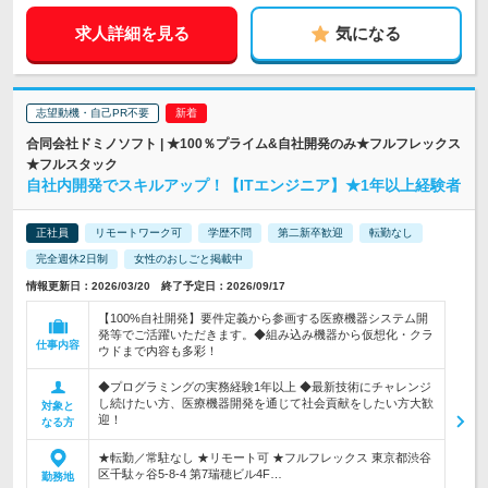
求人詳細を見る
気になる
志望動機・自己PR不要
合同会社ドミノソフト | ★100％プライム&自社開発のみ★フルフレックス
★フルスタック
自社内開発でスキルアップ！【ITエンジニア】★1年以上経験者
正社員
リモートワーク可
学歴不問
第二新卒歓迎
転勤なし
完全週休2日制
女性のおしごと掲載中
情報更新日：2026/03/20 終了予定日：2026/09/17
【100%自社開発】要件定義から参画する医療機器システム開
発等でご活躍いただきます。◆組み込み機器から仮想化・クラ
仕事内容
ウドまで内容も多彩！
◆プログラミングの実務経験1年以上 ◆最新技術にチャレンジ
し続けたい方、医療機器開発を通じて社会貢献をしたい方大歓
対象と
迎！
なる方
★転勤／常駐なし ★リモート可 ★フルフレックス 東京都渋谷
区千駄ヶ谷5-8-4 第7瑞穂ビル4F…
勤務地