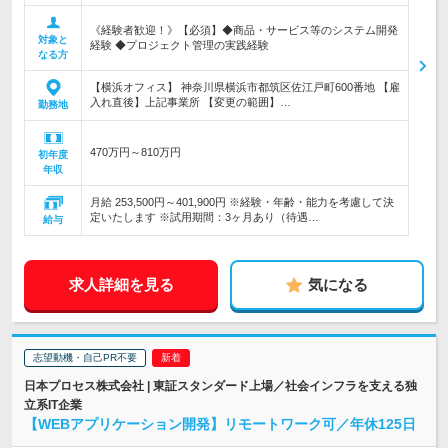
《経験者歓迎！》【必須】◆商品・サービス等のシステム開発
対象と
経験 ◆プロジェクト管理の実践経験
なる方
【横浜オフィス】 神奈川県横浜市都筑区佐江戸町600番地 【雇
入れ直後】上記事業所 【変更の範囲】…
勤務地
470万円～810万円
初年度
年収
月給 253,500円～401,900円 ※経験・年齢・能力を考慮して決
定いたします ※試用期間：3ヶ月あり（待遇…
給与
求人詳細を見る
気になる
志望動機・自己PR不要
日本プロセス株式会社 | 東証スタンダード上場／社会インフラを支える独
立系IT企業
【WEBアプリケーション開発】リモートワーク可／年休125日