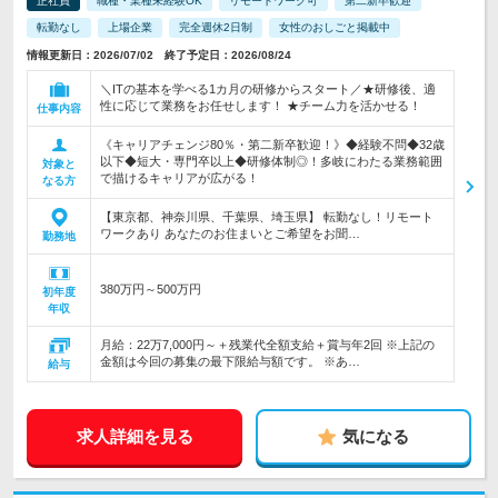
正社員
職種・業種未経験OK
リモートワーク可
第二新卒歓迎
転勤なし
上場企業
完全週休2日制
女性のおしごと掲載中
情報更新日：2026/07/02 終了予定日：2026/08/24
＼ITの基本を学べる1カ月の研修からスタート／★研修後、適
性に応じて業務をお任せします！ ★チーム力を活かせる！
仕事内容
《キャリアチェンジ80％・第二新卒歓迎！》◆経験不問◆32歳
以下◆短大・専門卒以上◆研修体制◎！多岐にわたる業務範囲
対象と
で描けるキャリアが広がる！
なる方
【東京都、神奈川県、千葉県、埼玉県】 転勤なし！リモート
ワークあり あなたのお住まいとご希望をお聞…
勤務地
380万円～500万円
初年度
年収
月給：22万7,000円～＋残業代全額支給＋賞与年2回 ※上記の
金額は今回の募集の最下限給与額です。 ※あ…
給与
求人詳細を見る
気になる