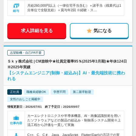
月給260,000円以上（一律住宅手当含む）＋諸手当（残業代は1
分単位で全額支給）＋賞与年2回 ※経験・ス…
給与
求人詳細を見る
気になる
志望動機・自己PR不要
Ｓｋｙ株式会社 | CM放映中★社員定着率95％(2025年3月期)★年休124日
※2025年実績
【システムエンジニア(制御・組込み)】AI・最先端技術に携わ
れる
正社員
職種未経験OK
学歴不問
第二新卒歓迎
女性のおしごと掲載中
情報更新日：2026/07/01 終了予定日：2026/09/07
カーエレクトロニクスや半導体機器、AI・画像認識技術を用い
たソフトウェアなどの製品の組込み・制御系システム開発※上
仕事内容
流工程から評価を一貫して実施
C++、C、C＃、Java、JavaScript、Flutter(Dart)の言語での実