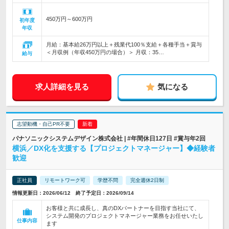
450万円～600万円
初年度
年収
月給：基本給26万円以上＋残業代100％支給＋各種手当＋賞与
＜月収例（年収450万円の場合）＞ 月収：35…
給与
求人詳細を見る
気になる
志望動機・自己PR不要
パナソニックシステムデザイン株式会社 | #年間休日127日 #賞与年2回
横浜／DX化を支援する【プロジェクトマネージャー】◆経験者
歓迎
正社員
リモートワーク可
学歴不問
完全週休2日制
情報更新日：2026/06/12 終了予定日：2026/09/14
お客様と共に成長し、真のDXパートナーを目指す当社にて、
システム開発のプロジェクトマネージャー業務をお任せいたし
仕事内容
ます