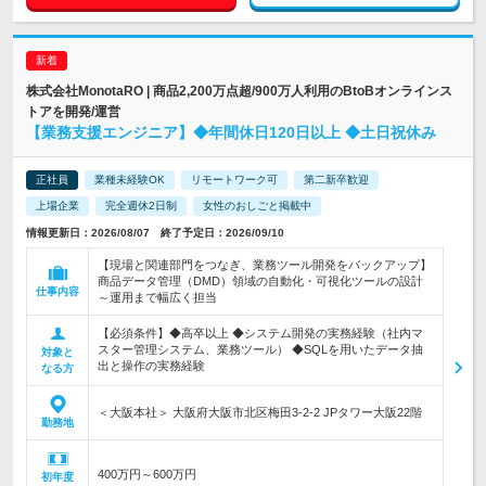
株式会社MonotaRO | 商品2,200万点超/900万人利用のBtoBオンラインス
トアを開発/運営
【業務支援エンジニア】◆年間休日120日以上 ◆土日祝休み
正社員
業種未経験OK
リモートワーク可
第二新卒歓迎
上場企業
完全週休2日制
女性のおしごと掲載中
情報更新日：2026/08/07 終了予定日：2026/09/10
【現場と関連部門をつなぎ、業務ツール開発をバックアップ】
商品データ管理（DMD）領域の自動化・可視化ツールの設計
仕事内容
～運用まで幅広く担当
【必須条件】◆高卒以上 ◆システム開発の実務経験（社内マ
スター管理システム、業務ツール） ◆SQLを用いたデータ抽
対象と
出と操作の実務経験
なる方
＜大阪本社＞ 大阪府大阪市北区梅田3-2-2 JPタワー大阪22階
勤務地
400万円～600万円
初年度