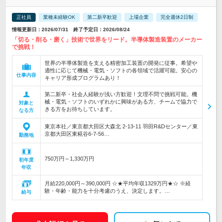
正社員
業種未経験OK
第二新卒歓迎
上場企業
完全週休2日制
情報更新日：2026/07/31 終了予定日：2026/08/24
「切る・削る・磨く」技術で世界をリード。半導体製造装置のメーカー
で挑戦！
世界の半導体製造を支える精密加工装置の開発に従事。希望や
適性に応じて機械・電気・ソフトの各領域で活躍可能。安心の
仕事内容
キャリア形成プログラムあり！
第二新卒・社会人経験が浅い方歓迎！文理不問で挑戦可能。機
械・電気・ソフトのいずれかに興味がある方、チームで協力で
対象と
きる方をお待ちしています。
なる方
東京本社／東京都大田区大森北 2-13-11 羽田R&Dセンター／東
京都大田区東糀谷6-7-56…
勤務地
750万円～1,330万円
初年度
年収
月給220,000円～390,000円 ☆★平均年収1329万円★☆ ※経
験・年齢・能力を十分考慮のうえ、決定します。…
給与