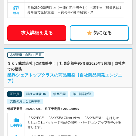
月給260,000円以上（一律住宅手当含む）＋諸手当（残業代は1
分単位で全額支給）＋賞与年2回 ※経験・ス…
給与
求人詳細を見る
気になる
志望動機・自己PR不要
Ｓｋｙ株式会社 | CM放映中！｜社員定着率95％※2025年3月期｜自社内
での勤務
業界シェアトップクラスの商品開発【自社商品開発エンジニ
ア】
正社員
職種未経験OK
学歴不問
第二新卒歓迎
女性のおしごと掲載中
情報更新日：2026/07/01 終了予定日：2026/09/07
「SKYPCE」「SKYSEA Client View」「SKYMENU」をはじめ
とした自社パッケージ商品の開発・バージョンアップ等をお任
仕事内容
せします。