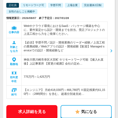
正社員
リモートワーク可
学歴不問
上場企業
完全週休2日制
女性のおしごと掲載中
情報更新日：2026/08/07 終了予定日：2027/01/28
Webやクラウド環境におけるSaaS・パッケージ構築を中心
に、要件策定から設計・開発までを担当。受託プロジェクトの
仕事内容
上流工程から力をご発揮ください。
【必須】学歴不問／設計・開発業務のリーダー経験／上流工程
の業務経験／Webアプリの設計・開発経験【歓迎】Managed s
対象と
erviceでの設計・開発経験など
なる方
神奈川県川崎市幸区大宮町 ※リモートワーク可能 【雇入れ直
後】上記事業所 【変更の範囲】会社の定め…
勤務地
775万円～1,425万円
初年度
年収
【エンジニア】 月給418,030円～466,780円 ※固定残業代61,15
0円～（28時間分）を含む。 超過分別途支給…
給与
求人詳細を見る
気になる