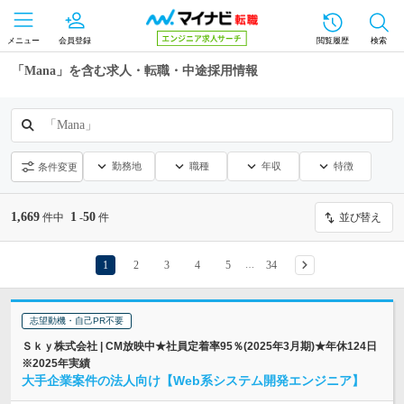
メニュー
会員登録
閲覧履歴
検索
「Mana」を含む求人・転職・中途採用情報
「Mana」
勤務地
職種
年収
特徴
条件変更
1,669
1
50
件中
-
件
並び替え
1
2
3
4
5
34
…
志望動機・自己PR不要
Ｓｋｙ株式会社 | CM放映中★社員定着率95％(2025年3月期)★年休124日
※2025年実績
大手企業案件の法人向け【Web系システム開発エンジニア】