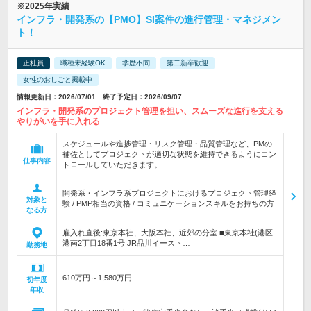
※2025年実績
インフラ・開発系の【PMO】SI案件の進行管理・マネジメン
ト！
正社員
職種未経験OK
学歴不問
第二新卒歓迎
女性のおしごと掲載中
情報更新日：2026/07/01 終了予定日：2026/09/07
インフラ・開発系のプロジェクト管理を担い、スムーズな進行を支える
やりがいを手に入れる
スケジュールや進捗管理・リスク管理・品質管理など、PMの
補佐としてプロジェクトが適切な状態を維持できるようにコン
仕事内容
トロールしていただきます。
開発系・インフラ系プロジェクトにおけるプロジェクト管理経
対象と
験 / PMP相当の資格 / コミュニケーションスキルをお持ちの方
なる方
雇入れ直後:東京本社、大阪本社、近郊の分室 ■東京本社(港区
港南2丁目18番1号 JR品川イースト…
勤務地
610万円～1,580万円
初年度
年収