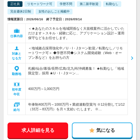
正社員
リモートワーク可
学歴不問
第二新卒歓迎
転勤なし
完全週休2日制
女性のおしごと掲載中
情報更新日：2026/06/16 終了予定日：2026/09/14
＜★あなたのスキルを地域関係なく大規模案件に活かしていた
だけます＞スキル・経験に応じ、アプリケーション設計～運用
仕事内容
保守などをお任せします。
＜地域拠点採用強化中／U・I・Jターン歓迎／転勤なし／リモ
ートワーク可＞ ◆学歴不問◆システム開発経験（Web・オー
対象と
プン系など）をお持ちの方
なる方
札幌/仙台/幕張/長野/広島/北九州/沖縄募集！ ★転勤なし「地域
限定型」採用 ★U・I・Jターン…
勤務地
400万円～1,000万円
初年度
年収
年俸制400万円～1000万円＋業績連動型賞与 ※12分割して1/12
（33万～83万円）を月々支給いたします。 ※…
給与
求人詳細を見る
気になる