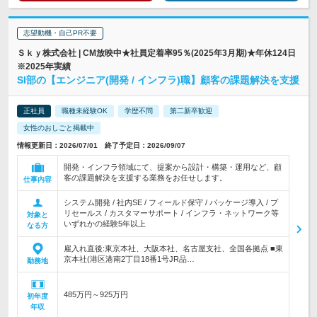
志望動機・自己PR不要
Ｓｋｙ株式会社 | CM放映中★社員定着率95％(2025年3月期)★年休124日
※2025年実績
SI部の【エンジニア(開発 / インフラ)職】顧客の課題解決を支援
正社員
職種未経験OK
学歴不問
第二新卒歓迎
女性のおしごと掲載中
情報更新日：2026/07/01 終了予定日：2026/09/07
開発・インフラ領域にて、提案から設計・構築・運用など、顧
客の課題解決を支援する業務をお任せします。
仕事内容
システム開発 / 社内SE / フィールド保守 / パッケージ導入 / プ
リセールス / カスタマーサポート / インフラ・ネットワーク等
対象と
いずれかの経験5年以上
なる方
雇入れ直後:東京本社、大阪本社、名古屋支社、全国各拠点 ■東
京本社(港区港南2丁目18番1号JR品…
勤務地
485万円～925万円
初年度
年収