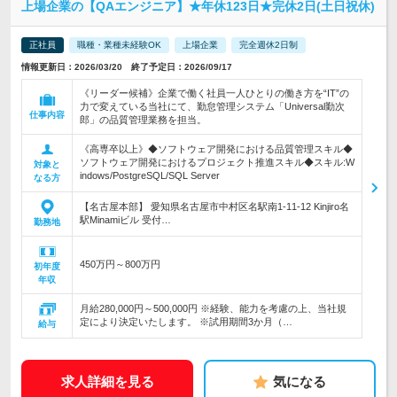
上場企業の【QAエンジニア】★年休123日★完休2日(土日祝休)
正社員
職種・業種未経験OK
上場企業
完全週休2日制
情報更新日：2026/03/20 終了予定日：2026/09/17
《リーダー候補》企業で働く社員一人ひとりの働き方を“IT”の
力で変えている当社にて、勤怠管理システム「Universal勤次
仕事内容
郎」の品質管理業務を担当。
《高専卒以上》◆ソフトウェア開発における品質管理スキル◆
ソフトウェア開発におけるプロジェクト推進スキル◆スキル:W
対象と
indows/PostgreSQL/SQL Server
なる方
【名古屋本部】 愛知県名古屋市中村区名駅南1-11-12 Kinjiro名
駅Minamiビル 受付…
勤務地
450万円～800万円
初年度
年収
月給280,000円～500,000円 ※経験、能力を考慮の上、当社規
定により決定いたします。 ※試用期間3か月（…
給与
求人詳細を見る
気になる