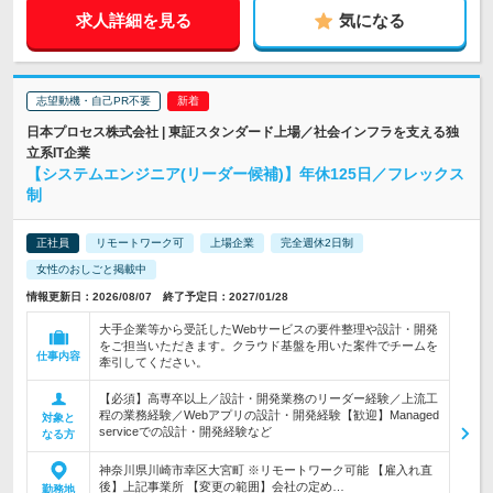
求人詳細を見る
気になる
志望動機・自己PR不要
日本プロセス株式会社 | 東証スタンダード上場／社会インフラを支える独
立系IT企業
【システムエンジニア(リーダー候補)】年休125日／フレックス
制
正社員
リモートワーク可
上場企業
完全週休2日制
女性のおしごと掲載中
情報更新日：2026/08/07 終了予定日：2027/01/28
大手企業等から受託したWebサービスの要件整理や設計・開発
をご担当いただきます。クラウド基盤を用いた案件でチームを
仕事内容
牽引してください。
【必須】高専卒以上／設計・開発業務のリーダー経験／上流工
程の業務経験／Webアプリの設計・開発経験【歓迎】Managed
対象と
serviceでの設計・開発経験など
なる方
神奈川県川崎市幸区大宮町 ※リモートワーク可能 【雇入れ直
後】上記事業所 【変更の範囲】会社の定め…
勤務地