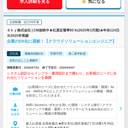
求人詳細を見る
気になる
志望動機・自己PR不要
Ｓｋｙ株式会社 | CM放映中★社員定着率95％(2025年3月期)★年休124日
※2025年実績
企業のDX化に貢献！【クラウドソリューションエンジニア】
正社員
職種未経験OK
学歴不問
第二新卒歓迎
女性のおしごと掲載中
情報更新日：2026/07/01 終了予定日：2026/09/07
システム設計からインフラ・運用設計まで携わり、お客様のニーズに合
わせたソリューションを展開
《お客様のニーズに合わせたソリューションの構築・開発》Az
ure・AWSを中心としたクラウドソリューションの構築・開発
仕事内容
を担当していただきます。
AWS / Azureのいずれかを用いた開発・システム移行 / クラウ
ドのインフラ構築・運用 / クラウドサービスを組み合わせたソ
対象と
リューション構築の実務経験
なる方
雇入れ直後:全国各拠点 ■東京本社(港区港南2丁目18番1号JR品
川イーストビル9階) ■大阪本社…