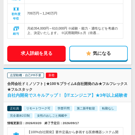
709万円～1,240万円
初年度
年収
月給354,000円～610,000円 ※経験・能力・適性などを考慮の
上、決定いたします。 ※試用期間6ヵ月（待遇…
給与
求人詳細を見る
気になる
志望動機・自己PR不要
合同会社ドミノソフト | ★100％プライム&自社開発のみ★フルフレックス
★フルスタック
自社内開発でスキルアップ！【ITエンジニア】★3年以上経験者
正社員
リモートワーク可
学歴不問
第二新卒歓迎
転勤なし
完全週休2日制
女性のおしごと掲載中
情報更新日：2026/03/20 終了予定日：2026/09/17
【100%自社開発】要件定義から参画する医療機器システム開