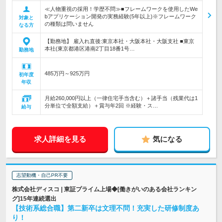
≪人物重視の採用！学歴不問≫■フレームワークを使用したWe
bアプリケーション開発の実務経験(5年以上)※フレームワーク
対象と
の種類は問いません
なる方
【勤務地】 雇入れ直後:東京本社・大阪本社・大阪支社 ■東京
本社(東京都港区港南2丁目18番1号…
勤務地
485万円～925万円
初年度
年収
月給260,000円以上（一律住宅手当含む）＋諸手当（残業代は1
分単位で全額支給）＋賞与年2回 ※経験・ス…
給与
求人詳細を見る
気になる
志望動機・自己PR不要
株式会社ディスコ | 東証プライム上場◆[働きがいのある会社ランキン
グ]15年連続選出
【技術系総合職】第二新卒は文理不問！充実した研修制度あ
り！