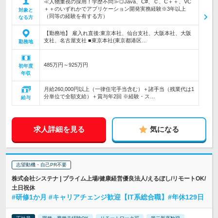
≪人物重視の採用！学歴不問≫◎Java、C#、Ｃ、C＋＋、VC
＋＋のいずれかでアプリケーション開発実務経験※3年以上
対象と
（同等の経験を有する方）
なる方
【勤務地】 雇入れ直後:東京本社、仙台支社、大阪本社、大阪
支社、名古屋支社 ■東京本社(東京都港区…
勤務地
485万円～925万円
初年度
年収
月給260,000円以上（一律住宅手当含む）＋諸手当（残業代は1
分単位で全額支給）＋賞与年2回 ※経験・ス…
給与
求人詳細を見る
気になる
志望動機・自己PR不要
株式会社システナ | プライム上場/健康経営優良法人/えるぼし/リモートOK/
土日祝休
#研修1か月 #キャリアチェンジ歓迎【IT系総合職】#年休129日