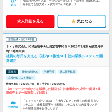
月給350,000円以上（一律住宅手当含む）＋諸手当（残業代は1
分単位で全額支給）＋賞与年2回 ※経験・ス…
給与
求人詳細を見る
気になる
志望動機・自己PR不要
Ｓｋｙ株式会社 | CM放映中★社員定着率95％※2025年3月期★残業月平
均10時間未満
社員の毎日を支える【社内DX推進SE】社内業務システムの開
発運用
正社員
職種未経験OK
学歴不問
第二新卒歓迎
女性のおしごと掲載中
情報更新日：2026/07/01 終了予定日：2026/09/07
《AI・データ分析などを活用した開発も》技術選定から設計 / 開発 / 運
用保守まで一気通貫して対応！
「Ｓｋｙなう(社内SNS)」「社内ブログ」の社内の情報共有シ
ステムと、 全社各部署向け業務システムなど社内各種システ
仕事内容
ムの開発運用をお任せします