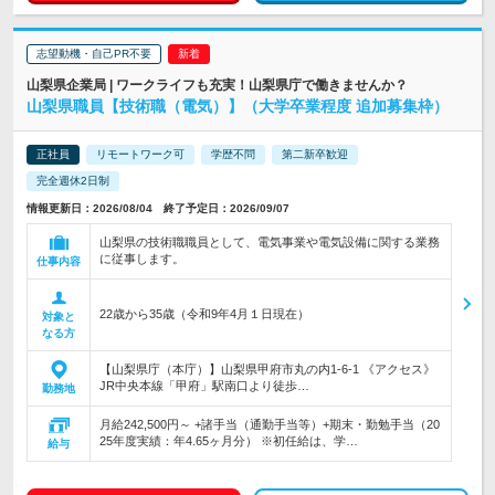
志望動機・自己PR不要
山梨県企業局 | ワークライフも充実！山梨県庁で働きませんか？
山梨県職員【技術職（電気）】（大学卒業程度 追加募集枠）
正社員
リモートワーク可
学歴不問
第二新卒歓迎
完全週休2日制
情報更新日：2026/08/04 終了予定日：2026/09/07
山梨県の技術職職員として、電気事業や電気設備に関する業務
に従事します。
仕事内容
22歳から35歳（令和9年4月１日現在）
対象と
なる方
【山梨県庁（本庁）】山梨県甲府市丸の内1-6-1 《アクセス》
JR中央本線「甲府」駅南口より徒歩…
勤務地
月給242,500円～ +諸手当（通勤手当等）+期末・勤勉手当（20
25年度実績：年4.65ヶ月分） ※初任給は、学…
給与