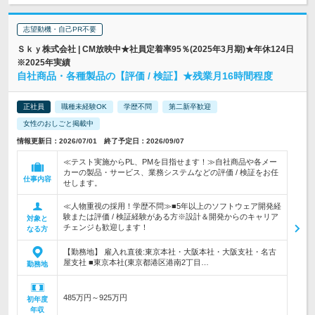
志望動機・自己PR不要
Ｓｋｙ株式会社 | CM放映中★社員定着率95％(2025年3月期)★年休124日
※2025年実績
自社商品・各種製品の【評価 / 検証】★残業月16時間程度
正社員
職種未経験OK
学歴不問
第二新卒歓迎
女性のおしごと掲載中
情報更新日：2026/07/01 終了予定日：2026/09/07
≪テスト実施からPL、PMを目指せます！≫自社商品や各メー
カーの製品・サービス、業務システムなどの評価 / 検証をお任
仕事内容
せします。
≪人物重視の採用！学歴不問≫■5年以上のソフトウェア開発経
験または評価 / 検証経験がある方※設計＆開発からのキャリア
対象と
チェンジも歓迎します！
なる方
【勤務地】 雇入れ直後:東京本社・大阪本社・大阪支社・名古
屋支社 ■東京本社(東京都港区港南2丁目…
勤務地
485万円～925万円
初年度
年収