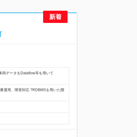
可
データをDataflow等を用いて
運用、障害対応 ?RDBMSを用いた開