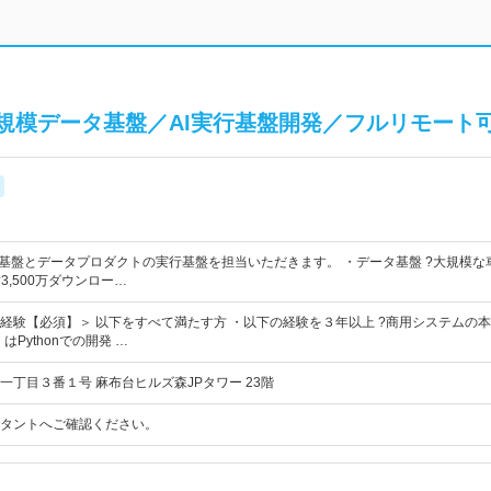
規模データ基盤／AI実行基盤開発／フルリモート
タ基盤とデータプロダクトの実行基盤を担当いただきます。 ・データ基盤 ?大規模な車両
 ?3,500万ダウンロー…
経験【必須】＞ 以下をすべて満たす方 ・以下の経験を３年以上 ?商用システムの本番
はPythonでの開発 …
一丁目３番１号 麻布台ヒルズ森JPタワー 23階
タントへご確認ください。