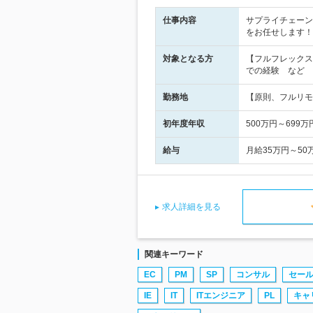
仕事内容
サプライチェーン
をお任せします！
対象となる方
【フルフレックス
での経験 など
勤務地
【原則、フルリモ
初年度年収
500万円～699万
給与
月給35万円～5
求人詳細を見る
関連キーワード
EC
PM
SP
コンサル
セー
IE
IT
ITエンジニア
PL
キャ