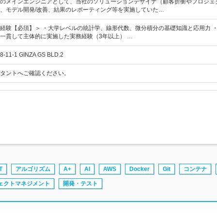
のメインエンジニアとして、当社のソリューションデザイナ（顧客折衝やプロジェ
、モデル開発/改善、結果のレポーティング等を実施していた…
経験【必須】＞ ・大学レベルの統計学、線形代数、微分積分の基礎知識と応用力 
一貫して主体的に実施した実務経験（3年以上） …
-1 GINZA GS BLD.2
タントへご確認ください。
T
アルゴリズム
A+
AI
AWS
Docker
Git
コンテナ
ェクトマネジメント
開発・テスト