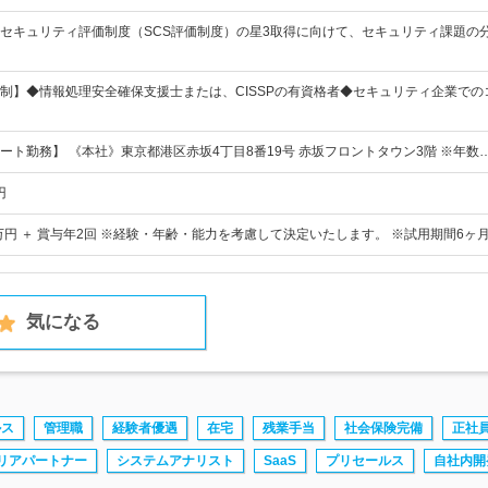
セキュリティ評価制度（SCS評価制度）の星3取得に向けて、セキュリティ課題の
制】◆情報処理安全確保支援士または、CISSPの有資格者◆セキュリティ企業で
ート勤務】 《本社》東京都港区赤坂4丁目8番19号 赤坂フロントタウン3階 ※年数
円
0万円 ＋ 賞与年2回 ※経験・年齢・能力を考慮して決定いたします。 ※試用期間6ヶ
気になる
ルス
管理職
経験者優遇
在宅
残業手当
社会保険完備
正社
リアパートナー
システムアナリスト
SaaS
プリセールス
自社内開