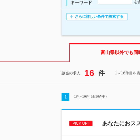
を
キーワード
さらに詳しい条件で検索する
富山県
以外でも同
16
件
該当の求人
1～16件目を
1
1
件～
16
件（全
16
件中）
あなたにおスス
PICK UP!!