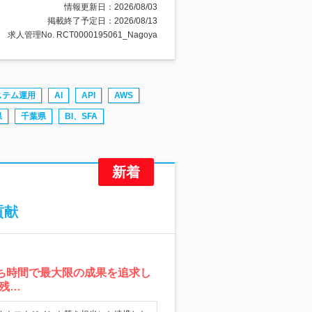
情報更新日：2026/08/03
掲載終了予定日：2026/08/13
求人管理No. RCT0000195061_Nagoya
ステム運用
AI
API
AWS
県
千葉県
BI、SFA
貢献
持ち時間で最大限の成果を追求し
残…