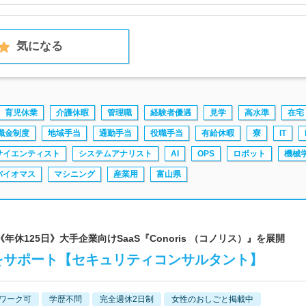
気になる
育児休業
介護休暇
管理職
経験者優遇
見学
高水準
在宅
職金制度
地域手当
通勤手当
役職手当
有給休暇
寮
IT
サイエンティスト
システムアナリスト
AI
OPS
ロボット
機械
バイオマス
マシニング
産業用
富山県
es | 《年休125日》大手企業向けSaaS『Conoris （コノリス）』を展開
得をサポート【セキュリティコンサルタント】
ワーク可
学歴不問
完全週休2日制
女性のおしごと掲載中