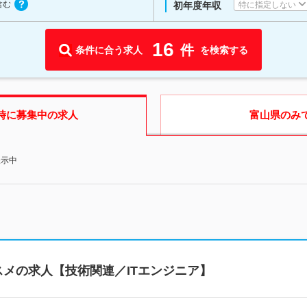
含む
特に指定しない
初年度年収
16
件
条件に合う求人
を検索する
時に募集中の求人
富山県
のみ
表示中
メの求人【技術関連／ITエンジニア】