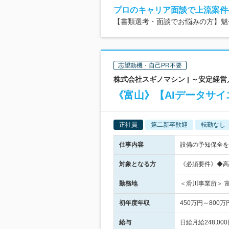
プロのキャリア面談で上流案件
【書類選考・面談でお悩みの方】魅せ
志望動機・自己PR不要
株式会社スギノマシン | ～安定経
《富山》【AIデータサイ
正社員
第二新卒歓迎
転勤なし
仕事内容
設備の予知保全を
対象となる方
《必須要件》◆高
勤務地
＜滑川事業所＞ 
初年度年収
450万円～800万
給与
日給月給248,0