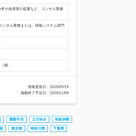
分析や改善策の提案など、コンサル業務
のコンサル業務または、情報システム部門
…
月（期…
情報更新日：2026/05/19
掲載終了予定日：2026/11/09
員
通勤手当
土日休み
有給休暇
発
東京都
神奈川県
千葉県