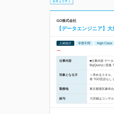
セキュリティ
GO株式会社
【データエンジニア】大
人材紹介
学歴不問
High Class
ー
仕事内容
■仕事内容 デー
BigQueryに収集
対象となる方
＜求めるスキル、
発 ?GO言語もしく
勤務地
東京都港区麻布台
給与
※詳細はコンサル