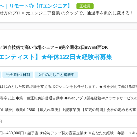
へ｜リモート◎【ITエンジニア】
正社員
方のプロ × 元エンジニア営業 のタッグで、通過率を劇的に変える！
営／独自技術で高い市場シェア～■完全週休2日■WEB面OK
エンティスト】★年休122日★経験者募集
完全週休2日制
女性のおしごと掲載中
はじめとした製造現場を支えるポジションをお任せします。★腰を据えて働ける環
専卒以上 ◆第一種運転免許普通自動車 ◆Webアプリ開発経験やクラウドサービス
富山県滑川市栗山2880 【雇入れ直後】上記事業所 【変更の範囲】会社の定める各事
円
00円～430,000円＋諸手当 ★給与アップ努力宣言企業★ ※あなたの経験・年齢・ス