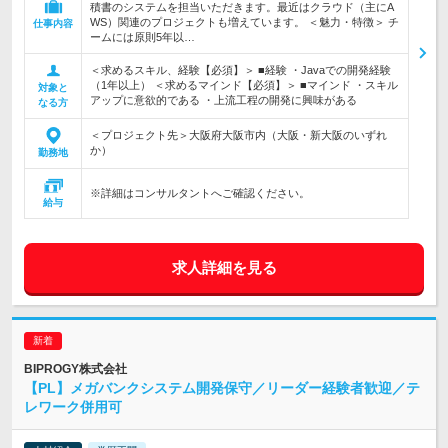
積書のシステムを担当いただきます。最近はクラウド（主にA
WS）関連のプロジェクトも増えています。 ＜魅力・特徴＞ チ
仕事内容
ームには原則5年以…
＜求めるスキル、経験【必須】＞ ■経験 ・Javaでの開発経験
（1年以上） ＜求めるマインド【必須】＞ ■マインド ・スキル
対象と
アップに意欲的である ・上流工程の開発に興味がある
なる方
＜プロジェクト先＞大阪府大阪市内（大阪・新大阪のいずれ
か）
勤務地
※詳細はコンサルタントへご確認ください。
給与
求人詳細を見る
BIPROGY株式会社
【PL】メガバンクシステム開発保守／リーダー経験者歓迎／テ
レワーク併用可