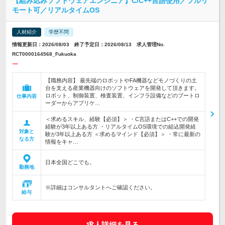
【組み込みソフトウェアエンジニア】C/C++言語使用／フルリ
モート可／リアルタイムOS
人材紹介
学歴不問
情報更新日：2026/08/03 終了予定日：2026/08/13 求人管理No.
RCT0000164568_Fukuoka
ー
【職務内容】 最先端のロボットやFA機器などモノづくりの土
台を支える産業機器向けのソフトウェアを開発して頂きます。
ロボット、制御装置、検査装置、インフラ設備などのブートロ
仕事内容
ーダーからアプリケ…
＜求めるスキル、経験【必須】＞ ・C言語またはC++での開発
経験が3年以上ある方 ・リアルタイムOS環境での組込開発経
対象と
験が3年以上ある方 ＜求めるマインド【必須】＞ ・常に最新の
なる方
情報をキャ…
日本全国どこでも。
勤務地
※詳細はコンサルタントへご確認ください。
給与
求人詳細を見る