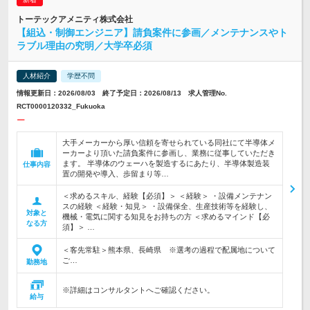
トーテックアメニティ株式会社
【組込・制御エンジニア】請負案件に参画／メンテナンスやト
ラブル理由の究明／大学卒必須
人材紹介
学歴不問
情報更新日：2026/08/03 終了予定日：2026/08/13 求人管理No.
RCT0000120332_Fukuoka
ー
大手メーカーから厚い信頼を寄せられている同社にて半導体メ
ーカーより頂いた請負案件に参画し、業務に従事していただき
ます。 半導体のウェーハを製造するにあたり、半導体製造装
仕事内容
置の開発や導入、歩留まり等…
＜求めるスキル、経験【必須】＞ ＜経験＞ ・設備メンテナン
スの経験 ＜経験・知見＞ ・設備保全、生産技術等を経験し、
対象と
機械・電気に関する知見をお持ちの方 ＜求めるマインド【必
なる方
須】＞ …
＜客先常駐＞熊本県、長崎県 ※選考の過程で配属地について
ご…
勤務地
※詳細はコンサルタントへご確認ください。
給与