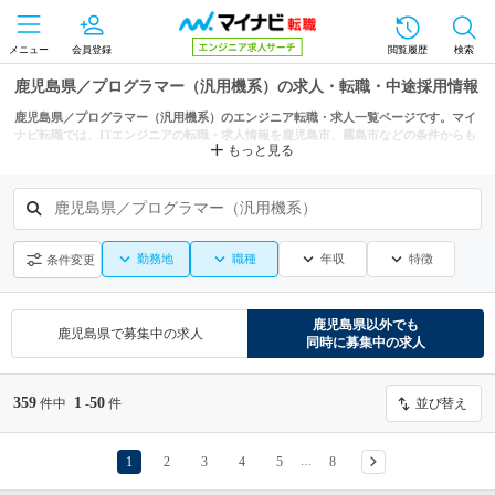
メニュー
会員登録
閲覧履歴
検索
鹿児島県／プログラマー（汎用機系）の求人・転職・中途採用情報
鹿児島県／プログラマー（汎用機系）のエンジニア転職・求人一覧ページです。マイ
ナビ転職では、ITエンジニアの転職・求人情報を鹿児島市、霧島市などの条件からも
もっと見る
探せます。
鹿児島県／プログラマー（汎用機系）
勤務地
職種
年収
特徴
条件変更
鹿児島県
以外でも
鹿児島県
で募集中の求人
同時に募集中の求人
359
1
50
件中
-
件
並び替え
1
2
3
4
5
8
…