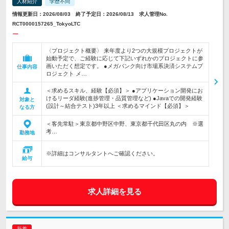
人材紹介
学歴不問
情報更新日：2026/08/03 終了予定日：2026/08/13 求人管理No.
RCT0000157265_TokyoLTC
ー
〈プロジェクト概要〉 来年度より2つの大規模プロジェクトが
始動予定で、ご経験に応じて下記いずれかのプロジェクトに参
画いただく想定です。 ●メガバンク向け市場系決済システムプ
仕事内容
ロジェクト メ…
＜求めるスキル、経験【必須】＞ ●アプリケーション開発にお
けるリーダ経験(進捗管理・品質管理など) ●Javaでの開発経験
対象と
(設計～結合テスト)3年以上 ＜求めるマインド【必須】＞
なる方
＜客先常駐＞東京都中野区中野、東京都千代田区丸の内 ※選
考…
勤務地
※詳細はコンサルタントへご確認ください。
給与
求人詳細を見る