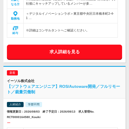
社後にキャッチアップしているメンバーが多…
なる方
＜デジタルイノベーションラボ＞東京都中央区日本橋本町2-4-
1 …
勤務地
※詳細はコンサルタントへご確認ください。
給与
求人詳細を見る
イーソル株式会社
【ソフトウェアエンジニア】ROS/Autoware開発／フルリモー
ト／裁量労働制
人材紹介
学歴不問
情報更新日：2026/08/03 終了予定日：2026/08/13 求人管理No.
RCT0000164580_Kouiki
ー