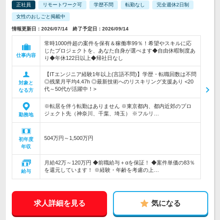
正社員
リモートワーク可
学歴不問
転勤なし
完全週休2日制
女性のおしごと掲載中
情報更新日：2026/07/14 終了予定日：2026/09/14
常時1000件超の案件を保有＆稼働率99％！希望やスキルに応
じたプロジェクトを、あなた自身が選べます◆自由休暇制度あ
仕事内容
り◆年休122日以上◆帰社日なし
【ITエンジニア経験1年以上(言語不問)】学歴・転職回数は不問
◎残業月平均4.47h ◎最新技術へのリスキリング支援あり <20
対象と
代～50代が活躍中！>
なる方
※転居を伴う転勤はありません ※東京都内、都内近郊のプロ
ジェクト先（神奈川、千葉、埼玉） ※フルリ…
勤務地
504万円～1,500万円
初年度
年収
月給42万～120万円 ◆前職給与＋αを保証！ ◆案件単価の83％
を還元しています！ ※経験・年齢を考慮の上…
給与
求人詳細を見る
気になる