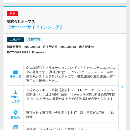
株式会社ホープス
【サーバーサイドエンジニア】
人材紹介
学歴不問
情報更新日：2026/08/03 終了予定日：2026/08/13 求人管理No.
RCT0000138889_Fukuoka
ー
Oracle製品をソリューションのメインとしたシステムエンジニ
アの募集です。 具体的には、ERPパッケージシステム・基幹
業務系システムプロジェクトにて、機能開発や追加開発と保守
仕事内容
運用をご担当いただ…
＜求めるスキル、経験【必須】＞ ・ERPパッケージシステム
の開発もしくは運用保守経験 ・Java or PL/SQL開発経験3年以
対象と
上 ※プログラムの修正があるため開発経験が必要となります
なる方
…
東京本社：東京都中央区新川1-3-17 新川三幸ビル7階 ※勤
務地…
勤務地
※詳細はコンサルタントへご確認ください。