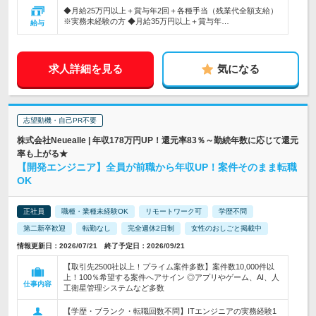
◆月給25万円以上＋賞与年2回＋各種手当（残業代全額支給）
※実務未経験の方 ◆月給35万円以上＋賞与年…
給与
求人詳細を見る
気になる
志望動機・自己PR不要
株式会社Neuealle | 年収178万円UP！還元率83％～勤続年数に応じて還元
率も上がる★
【開発エンジニア】全員が前職から年収UP！案件そのまま転職
OK
正社員
職種・業種未経験OK
リモートワーク可
学歴不問
第二新卒歓迎
転勤なし
完全週休2日制
女性のおしごと掲載中
情報更新日：2026/07/21 終了予定日：2026/09/21
【取引先2500社以上！プライム案件多数】案件数10,000件以
上！100％希望する案件へアサイン ◎アプリやゲーム、AI、人
仕事内容
工衛星管理システムなど多数
【学歴・ブランク・転職回数不問】ITエンジニアの実務経験1