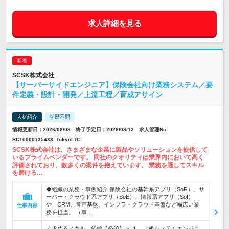
求人詳細を見る
SCSK株式会社
【サーバーサイドエンジニア】保険会社向け業務システム／要
件定義・設計・開発／上流工程／育成アサイン
人材紹介
学歴不問
情報更新日：2026/08/03 終了予定日：2026/08/13 求人管理No.
RCT0000135433_TokyoLTC
SCSK株式会社は、さまざまな企業に製品やソリューションを提供して
いるプライムベンダーです。 同社のクオリティは業界内において高く
評価されており、数多くの案件を抱えています。 業務を通してスキル
を磨ける…
◆組織の業務・事例紹介 保険会社の基幹系アプリ（SoR）、サ
ーバー・クラウド系アプリ（SoE）、情報系アプリ（SoI）
や、CRM、音声基盤、インフラ・クラウド基盤など幅広い業
仕事内容
務を担当。 （事…
＜求めるスキル、経験【必須】＞ １．上級システムエンジニ