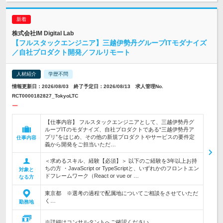
株式会社IM Digital Lab
【フルスタックエンジニア】三越伊勢丹グループITモダナイズ
／自社プロダクト開発／フルリモート
人材紹介
学歴不問
情報更新日：2026/08/03 終了予定日：2026/08/13 求人管理No.
RCT0000182827_TokyoLTC
ー
【仕事内容】 フルスタックエンジニアとして、三越伊勢丹グ
ループITのモダナイズ、自社プロダクトである“三越伊勢丹ア
プリ”をはじめ、その他の新規プロダクトやサービスの要件定
仕事内容
義から開発をご担当いただ…
＜求めるスキル、経験【必須】＞ 以下のご経験を3年以上お持
ちの方 ・JavaScript or TypeScriptと、いずれかのフロントエン
対象と
ドフレームワーク（React or vue or …
なる方
東京都 ※選考の過程で配属地についてご相談をさせていただ
く…
勤務地
※詳細はコンサルタントへご確認ください。