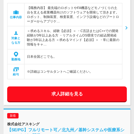
【職務内容】 最先端のロボットやFA機器などモノづくりの土
台を支える産業機器向けのソフトウェアを開発して頂きます。
ロボット、制御装置、検査装置、インフラ設備などのブートロ
仕事内容
ーダーからアプリケ…
＜求めるスキル、経験【必須】＞ ・C言語またはC++での開発
経験が3年以上ある方 ・リアルタイムOS環境での組込開発経
対象と
験が3年以上ある方 ＜求めるマインド【必須】＞ ・常に最新の
なる方
情報をキャ…
日本全国どこでも。
勤務地
※詳細はコンサルタントへご確認ください。
給与
求人詳細を見る
株式会社アスキング
【SE/PG】フルリモート可／北九州／基幹システムや医療系シ