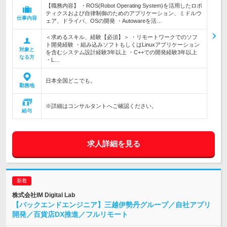
【職務内容】 ・ROS(Robot Operating System)を活用したロボ
ティクスおよび自律制御のためのアプリケーション、ミドルウ
仕事内容
ェア、ドライバ、OSの開発 ・Autowareを活…
＜求めるスキル、経験【必須】＞ ・リモートワークでのソフ
ト開発経験 ・組み込みソフトもしくはLinuxアプリケーション
対象と
を含むシステム設計経験3年以上 ・C++での開発経験3年以上
なる方
・L…
日本全国どこでも。
勤務地
※詳細はコンサルタントへご確認ください。
給与
求人詳細を見る
株式会社IM Digital Lab
【バックエンドエンジニア】三越伊勢丹グループ／自社アプリ
開発／百貨店DX推進／フルリモート