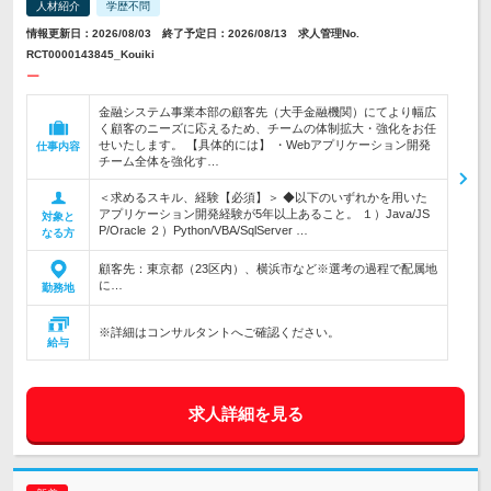
人材紹介
学歴不問
情報更新日：2026/08/03 終了予定日：2026/08/13 求人管理No.
RCT0000143845_Kouiki
ー
金融システム事業本部の顧客先（大手金融機関）にてより幅広
く顧客のニーズに応えるため、チームの体制拡大・強化をお任
せいたします。 【具体的には】 ・Webアプリケーション開発
仕事内容
チーム全体を強化す…
＜求めるスキル、経験【必須】＞ ◆以下のいずれかを用いた
アプリケーション開発経験が5年以上あること。 １）Java/JS
対象と
P/Oracle ２）Python/VBA/SqlServer …
なる方
顧客先：東京都（23区内）、横浜市など※選考の過程で配属地
に…
勤務地
※詳細はコンサルタントへご確認ください。
給与
求人詳細を見る