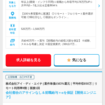
年以上(開発・インフラ不問)☆前職から年収平均178万円UP☆
対象と
月平均5～7名入社＆定着率94％
なる方
【100％希望案件に配属】 ◎リモート・フルリモート案件選択
可能 ◎帰社日なし ◎面談もオンライン…
勤務地
520万円～1,500万円
初年度
年収
月給40万円～＋賞与 【前職給与の総収入額を保証】 ※経験、
スキルを考慮し決定 ※固定残業代（30h分/7万…
給与
求人詳細を見る
気になる
志望動機・自己PR不要
株式会社アイ・ディ・エイチ | 案件単価の83%還元｜平均年収650万｜リ
モート利用率9割｜面接1回
会社都合のアサインなし＆前職給与＋αを保証【開発エンジニ
ア】