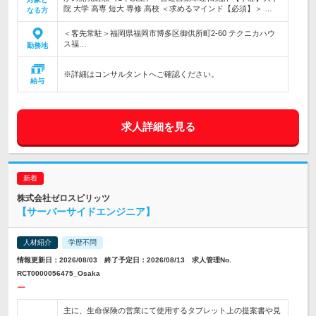
院 大学 高専 短大 専修 高校 ＜求めるマインド【必須】＞ …
なる方
＜客先常駐＞福岡県福岡市博多区御供所町2-60 テクニカハウ
ス福…
勤務地
※詳細はコンサルタントへご確認ください。
給与
求人詳細を見る
株式会社ゼロスピリッツ
【サーバーサイドエンジニア】
人材紹介
学歴不問
情報更新日：2026/08/03 終了予定日：2026/08/13 求人管理No.
RCT0000056475_Osaka
ー
主に、生命保険の営業にて使用するタブレット上の提案書や見