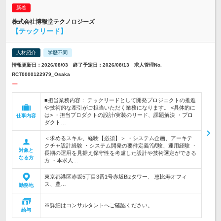
株式会社博報堂テクノロジーズ
【テックリード】
人材紹介
学歴不問
情報更新日：2026/08/03 終了予定日：2026/08/13 求人管理No.
RCT0000122979_Osaka
ー
■担当業務内容： テックリードとして開発プロジェクトの推進
や技術的な牽引がご担当いただく業務になります。 <具体的に
は> ・担当プロダクトの設計/実装のリード、課題解決 ・プロ
仕事内容
ダクト…
＜求めるスキル、経験【必須】＞ ・システム企画、アーキテ
クチャ設計経験 ・システム開発の要件定義?試験、運用経験 ・
対象と
長期の運用を見据え保守性を考慮した設計や技術選定ができる
なる方
方 ・本求人…
東京都港区赤坂5丁目3番1号赤坂Bizタワー、 恵比寿オフィ
ス、豊…
勤務地
※詳細はコンサルタントへご確認ください。
給与