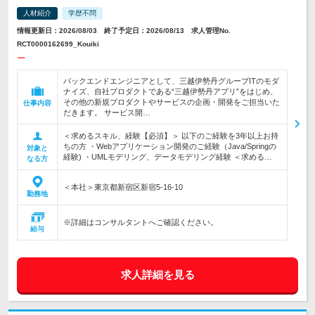
人材紹介
学歴不問
情報更新日：2026/08/03 終了予定日：2026/08/13 求人管理No.
RCT0000162699_Kouiki
ー
バックエンドエンジニアとして、三越伊勢丹グループITのモダ
ナイズ、自社プロダクトである“三越伊勢丹アプリ”をはじめ、
その他の新規プロダクトやサービスの企画・開発をご担当いた
仕事内容
だきます。 サービス開…
＜求めるスキル、経験【必須】＞ 以下のご経験を3年以上お持
ちの方 ・Webアプリケーション開発のご経験（Java/Springの
対象と
経験) ・UMLモデリング、データモデリング経験 ＜求める…
なる方
＜本社＞東京都新宿区新宿5-16-10
勤務地
※詳細はコンサルタントへご確認ください。
給与
求人詳細を見る