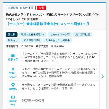
志望動機・自己PR不要
株式会社クラウドミッション | 将来はリモートやフリーランスOK／年休
125日／20代30代活躍中
【テスター】◆未経験歓迎◆自社ITスクール研修1ヵ月
正社員
職種・業種未経験OK
リモートワーク可
第二新卒歓迎
転勤なし
完全週休2日制
女性のおしごと掲載中
情報更新日：2026/07/10 終了予定日：2026/09/10
【ゲームやアプリの開発を支える仕事！】◆リリース前のゲー
ムやアプリを操作して、正しく動作することを確認します◆1
仕事内容
ヵ月の研修からスタート！
＜業界・職種未経験歓迎！＞★ゲームやアプリが好きな方にぴ
ったり！★ITの知識は一切不問！100%人物重視の積極採用で
対象と
す★中途入社メンバー多数活躍中
なる方
★転勤なし／U・Iターン歓迎 ★勤務地は希望を考慮 ◎フルリ
モート、もしくは東京、神奈川、千葉、埼…
勤務地
350万円～600万円
初年度
年収