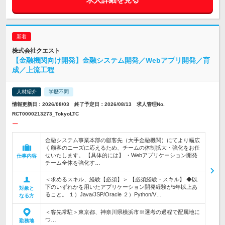
株式会社クエスト
【金融機関向け開発】金融システム開発／Webアプリ開発／育
成／上流工程
人材紹介
学歴不問
情報更新日：2026/08/03 終了予定日：2026/08/13 求人管理No.
RCT0000213273_TokyoLTC
ー
金融システム事業本部の顧客先（大手金融機関）にてより幅広
く顧客のニーズに応えるため、チームの体制拡大・強化をお任
せいたします。 【具体的には】 ・Webアプリケーション開発
仕事内容
チーム全体を強化す…
＜求めるスキル、経験【必須】＞ 【必須経験・スキル】 ◆以
下のいずれかを用いたアプリケーション開発経験が5年以上あ
対象と
ること。 １）Java/JSP/Oracle ２）Python/V…
なる方
＜客先常駐＞東京都、神奈川県横浜市※選考の過程で配属地に
つ…
勤務地