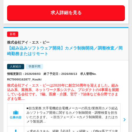
求人詳細を見る
株式会社アイ・エス・ビー
【組み込みソフトウェア開発】カメラ制御開発／調整検査／岡
崎勤務またはリモート
人材紹介
学歴不問
情報更新日：2026/08/03 終了予定日：2026/08/13 求人管理No.
RCT0000162877_Kouiki
株式会社アイ・エス・ビーは2020年に創立50周年を迎えました。組み
込み系、業務系、ネットワーク系システム、プロダクトの4事業を展開
している会社です。 ?融、医療・介護、官庁・?治体など各分野でさま
ざまな業…
■担当業務 大手電機総合電機メーカーの民生/業務用カメラ組込
みソフトウェア開発に関するカメラ制御開発・調整検査を担当
いただきます。 ＜担当フェーズ＞ ○カメラ制御開発、またはカ
仕事内容
メラ製造調…
＜求めるスキル、経験【必須】＞ ＜経験＞ ・Office系アプリ使