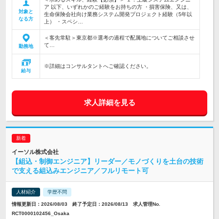
ア 以下、いずれかのご経験をお持ちの方 ・損害保険、又は、
対象と
生命保険会社向け業務システム開発プロジェクト経験（5年以
なる方
上） ・スペシ…
＜客先常駐＞東京都※選考の過程で配属地についてご相談させ
て…
勤務地
※詳細はコンサルタントへご確認ください。
給与
求人詳細を見る
イーソル株式会社
【組込・制御エンジニア】リーダー／モノづくりを土台の技術
で支える組込みエンジニア／フルリモート可
人材紹介
学歴不問
情報更新日：2026/08/03 終了予定日：2026/08/13 求人管理No.
RCT0000102456_Osaka