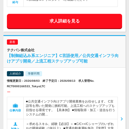
給与
求人詳細を見る
テクバン株式会社
【制御組込み系エンジニア】C言語使用／公共交通インフラ向
けアプリ開発／上流工程ステップアップ可能
人材紹介
学歴不問
情報更新日：2026/08/03 終了予定日：2026/08/13 求人管理No.
RCT0000166533_TokyoLTC
ー
■公共交通インフラ向けアプリ開発業務をお任せします。 C言
語等を用いた開発に挑戦可能。上流工程へのステップアップも
目指せる環境です。 【具体例】 ■情報取得・加工・送信を行う
仕事内容
システムの開…
＜求めるスキル、経験【必須】＞ ■C/C++/Cシャープのいずれ
かの開発経験（1年以上） ■普通自動車運転免許 【学歴】大学
対象と