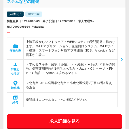
ステムなどの開発
人材紹介
学歴不問
情報更新日：2026/08/03 終了予定日：2026/08/13 求人管理No.
RCT0000095164_Fukuoka
ー
上流工程からソフトウェア・WEBシステムの受託開発に携わり
ます。 WEBアプリケーション、企業向けシステム、WEBサイ
ト構築、スマートフォン対応アプリ開発（IOS、Android）など
仕事内容
提案から設…
＜求めるスキル、経験【必須】＞ ＜経験＞ ■下記いずれかの開
発、保守運用経験が1年以上ある方 ・Java ・Cシャープ ・PH
対象と
P ・C言語 ・Python ＜求めるマイン…
なる方
＜北九州LAB＞福岡県北九州市小倉北区浅野2丁目14番3号 あ
るある…
勤務地
※詳細はコンサルタントへご確認ください。
給与
求人詳細を見る