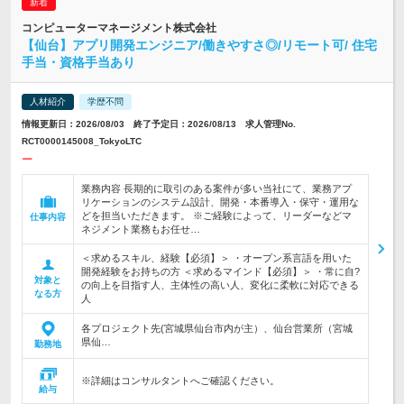
コンピューターマネージメント株式会社
【仙台】アプリ開発エンジニア/働きやすさ◎/リモート可/ 住宅
手当・資格手当あり
人材紹介
学歴不問
情報更新日：2026/08/03 終了予定日：2026/08/13 求人管理No.
RCT0000145008_TokyoLTC
ー
業務内容 長期的に取引のある案件が多い当社にて、業務アプ
リケーションのシステム設計、開発・本番導入・保守・運用な
どを担当いただきます。 ※ご経験によって、リーダーなどマ
仕事内容
ネジメント業務もお任せ…
＜求めるスキル、経験【必須】＞ ・オープン系言語を用いた
開発経験をお持ちの方 ＜求めるマインド【必須】＞ ・常に自?
対象と
の向上を目指す人、主体性の高い人、変化に柔軟に対応できる
なる方
人
各プロジェクト先(宮城県仙台市内が主）、仙台営業所（宮城
県仙…
勤務地
※詳細はコンサルタントへご確認ください。
給与