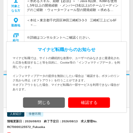
＜求めるスキル、経験【必須】＞ ・Java 8以降、Kotlinを使用
し5年以上の開発経験 ・メンバー(3名以上)のチームリーディン
対象と
グのご経験 ・ウォーターフォール型の開発経験 ＜求める…
なる方
＜本社＞東京都千代田区神田三崎町3-3-3 三崎町三上ビル6F
＜…
勤務地
※詳細はコンサルタントへご確認ください。
給与
マイナビ転職からのお知らせ
マイナビ転職では、サイトの継続的な改善や、ユーザーのみなさまに最適化され
求人詳細を見る
た広告を配信すること等を目的に、Cookie等の「インフォマティブデータ」を利
用しています。
インフォマティブデータの提供を無効にしたい場合は「確認する」ボタンのリン
ク先から停止（オプトアウト）を行うことができます。
※オプトアウトをした場合、マイナビ転職の一部サービスを利用できない場合が
アルファテクノロジー株式会社
あります。
【サーバーサイドエンジニア（開発）】Java・C系を使用した
業務システム開発を担当
閉じる
確認する
人材紹介
学歴不問
情報更新日：2026/08/03 終了予定日：2026/08/13 求人管理No.
RCT0000125572_Fukuoka