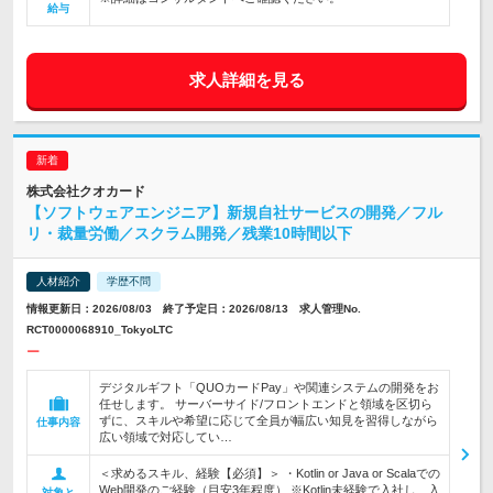
給与
求人詳細を見る
株式会社クオカード
【ソフトウェアエンジニア】新規自社サービスの開発／フル
リ・裁量労働／スクラム開発／残業10時間以下
人材紹介
学歴不問
情報更新日：2026/08/03 終了予定日：2026/08/13 求人管理No.
RCT0000068910_TokyoLTC
ー
デジタルギフト「QUOカードPay」や関連システムの開発をお
任せします。 サーバーサイド/フロントエンドと領域を区切ら
ずに、スキルや希望に応じて全員が幅広い知見を習得しながら
仕事内容
広い領域で対応してい…
＜求めるスキル、経験【必須】＞ ・Kotlin or Java or Scalaでの
Web開発のご経験（目安3年程度） ※Kotlin未経験で入社し、入
対象と