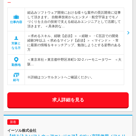
ー
組込みソフトウェア開発における様々な案件の受託開発に従事
して頂きます。 自動車技術からエンタメ・航空宇宙までモノ
づくりを土台の技術で支える組込みエンジニアとして活躍して
仕事内容
頂きます。 ＜具体的な…
＜求めるスキル、経験【必須】＞ ＜経験＞ ・C言語での開発
経験3年以上 ＜求めるマインド【必須】＞ ＜マインド＞ ・常
対象と
に最新の情報をキャッチアップ、勉強しようとする姿勢のある
なる方
方
＜東京本社＞東京都中野区本町1-32-2 ハーモニータワー ＜大
阪…
勤務地
※詳細はコンサルタントへご確認ください。
給与
求人詳細を見る
イーソル株式会社