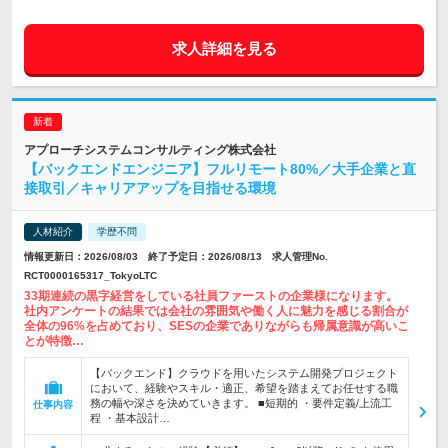
求人詳細を見る
アプローチシステムコンサルティング株式会社
【バックエンドエンジニア】フルリモート80%／大手企業と直
接取引／キャリアアップを目指せる環境
人材紹介
学歴不問
情報更新日：2026/08/03 終了予定日：2026/08/13 求人管理No.
RCT0000165317_TokyoLTC
33期連続の黒字経営をしている社員ファーストの企業様になります。
社内アンケートの結果では会社の雰囲気や働く人に魅力を感じる割合が
全体の96%を占めており、SESの企業でありながらも帰属意識が高いこ
とが特徴…
【バックエンド】クラウドを用いたシステム開発プロジェクト
において、経験やスキル・適正、希望を踏まえてお任せする職
務の幅や深さを決めていきます。 ■短期的 ・要件定義/上流工
仕事内容
程 ・基本設計…