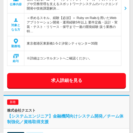
グや労務管理を支えるスポットワークシステムのバックエンド
仕事内容
開発や技術課題解決…
＜求めるスキル、経験【必須】＞ Ruby on Railsを用いたWeb
アプリケーション開発・運用経験5年以上 要件定義・設計・実
対象と
装・テスト・リリース・保守まで一連の開発経験 扱う業務の
なる方
特…
東京都港区東新橋1-5-2 汐留シティセンター35階
勤務地
※詳細はコンサルタントへご確認ください。
給与
求人詳細を見る
株式会社クエスト
【システムエンジニア】金融機関向けシステム開発／チーム体
制強化／資格取得支援