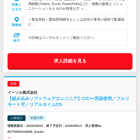
用経験(Teams, Excel, PowerPointなど) ・複数の顧客とコミュ
対象と
ニケーションをとるのが得意な方 ＜…
なる方
＜客先常駐＞愛知県岡崎市もしくは自宅※選考の過程で配属地
に…
勤務地
※詳細はコンサルタントへご確認ください。
給与
求人詳細を見る
イーソル株式会社
【組み込みソフトウェアエンジニア】C/C++言語使用／フルリ
モート可／リアルタイムOS
人材紹介
学歴不問
情報更新日：2026/08/03 終了予定日：2026/08/13 求人管理No.
RCT0000164568_Kouiki
ー