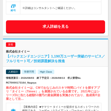
※詳細はコンサルタントへご確認ください。
給与
求人詳細を見る
株式会社タイミー
【バックエンドエンジニア】1,190万ユーザー突破のサービス／
フルリモート可／技術課題解決を推進
人材紹介
学歴不問
High Class
情報更新日：2026/08/03 終了予定日：2026/08/13 求人管理No.
RCT0000173164_Nagoya
株式会社タイミーは、CMでおなじみのスキマ時間にバイトを探すアプ
リ「タイミー（Timee）」を展開されている企業です。 2021年にはシ
リーズDに当たる総額53億円の資金調達を実施されており、急成長IT企
業として注…
【業務内容】 ■サマリー タイミーが提供するスポットワークの
根幹である、ユーザー（クライアント・ワーカー）のマッチン