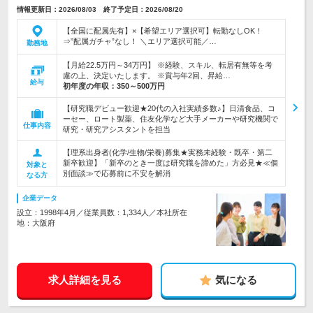
情報更新日：2026/08/03 終了予定日：2026/08/20
【全国に配属先有】×【希望エリア選択可】転勤なしOK！
⇒”配属ガチャ”なし！ ＼エリア選択可能／…
勤務地
【月給22.5万円～34万円】 ※経験、スキル、転居有無等を考
慮の上、決定いたします。 ※賞与年2回、昇給…
給与
初年度の年収：
350～500万円
【研究職デビュー歓迎★20代の入社実績多数♪】日清食品、コ
ーセー、ロート製薬、住友化学など大手メーカーや研究機関で
仕事内容
研究・研究アシスタントを担当
【理系出身者(化学/生物/栄養)募集★実務未経験・既卒・第二
新卒歓迎】「新卒のとき一度は研究職を諦めた」方必見★≪個
対象と
別面談≫で応募前に不安を解消
なる方
企業データ
設立：1998年4月／従業員数：1,334人／本社所在
地：大阪府
求人詳細を見る
気になる