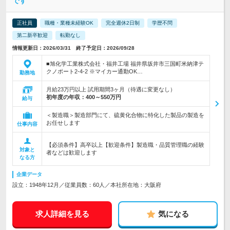
です
正社員
職種・業種未経験OK
完全週休2日制
学歴不問
第二新卒歓迎
転勤なし
情報更新日：2026/03/31 終了予定日：2026/09/28
■旭化学工業株式会社・福井工場 福井県坂井市三国町米納津テ
クノポート2-4-2 ※マイカー通勤OK…
勤務地
月給23万円以上 試用期間3ヶ月（待遇に変更なし）
初年度の年収：
400～550万円
給与
＜製造職＞製造部門にて、硫黄化合物に特化した製品の製造を
お任せします
仕事内容
【必須条件】高卒以上【歓迎条件】製造職・品質管理職の経験
対象と
者などは歓迎します
なる方
企業データ
設立：1948年12月／従業員数：60人／本社所在地：大阪府
求人詳細を見る
気になる