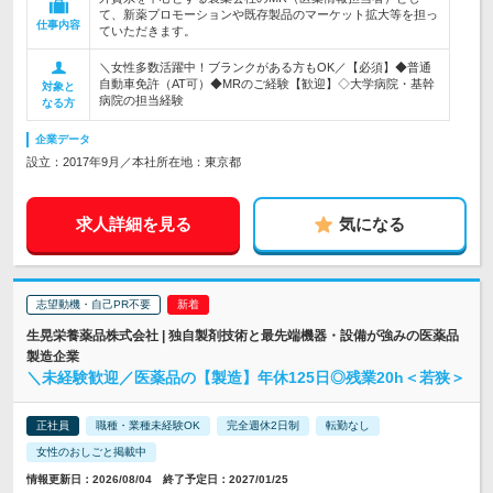
て、新薬プロモーションや既存製品のマーケット拡大等を担っ
仕事内容
ていただきます。
＼女性多数活躍中！ブランクがある方もOK／【必須】◆普通
自動車免許（AT可）◆MRのご経験【歓迎】◇大学病院・基幹
対象と
病院の担当経験
なる方
企業データ
設立：2017年9月／本社所在地：東京都
求人詳細を見る
気になる
志望動機・自己PR不要
生晃栄養薬品株式会社 | 独自製剤技術と最先端機器・設備が強みの医薬品
製造企業
＼未経験歓迎／医薬品の【製造】年休125日◎残業20h＜若狭＞
正社員
職種・業種未経験OK
完全週休2日制
転勤なし
女性のおしごと掲載中
情報更新日：2026/08/04 終了予定日：2027/01/25