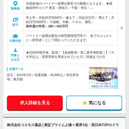
全国各地のパートナー提携企業先での勤務となります。 ★積
極採用中エリア 東京・神奈川・千葉・埼玉・…
勤務地
学士卒：月給20万5000円～ 修士了：月給22万円～ 博士了：月
給22万5000円～ ※経験、年齢、スキル、適性…
給与
初年度の年収：
380～450万円
パートナー提携企業先の研究開発部門等で、 各プロジェクト
に＜研究者＞として関わっていただきます。
仕事内容
★2026年既卒者、歓迎！【未経験者・第二新卒者歓迎！】◇4
対象と
大卒以上、理系学部を専攻されていた方◇35歳までの方
なる方
企業データ
設立：2014年2月／従業員数：60,880人／本社所在
地：東京都
求人詳細を見る
気になる
株式会社コスモス薬品 | 東証プライム上場 × 業界3位・西日本TOPのドラ