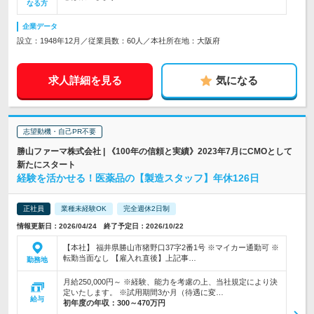
なる方
企業データ
設立：1948年12月／従業員数：60人／本社所在地：大阪府
求人詳細を見る
気になる
志望動機・自己PR不要
勝山ファーマ株式会社 | 《100年の信頼と実績》2023年7月にCMOとして
新たにスタート
経験を活かせる！医薬品の【製造スタッフ】年休126日
正社員
業種未経験OK
完全週休2日制
情報更新日：2026/04/24 終了予定日：2026/10/22
【本社】 福井県勝山市猪野口37字2番1号 ※マイカー通勤可 ※
転勤当面なし 【雇入れ直後】上記事…
勤務地
月給250,000円～ ※経験、能力を考慮の上、当社規定により決
定いたします。 ※試用期間3か月（待遇に変…
給与
初年度の年収：
300～470万円