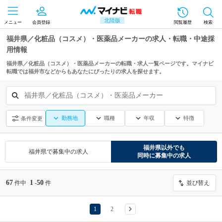
北陸版
メニュー
会員登録
閲覧履歴
検索
福井県／化粧品（コスメ）・医薬品メーカーの求人・転職・中途採
用情報
福井県／化粧品（コスメ）・医薬品メーカーの転職・求人一覧ページです。マイナビ
転職では福井市などからもあなたにぴったりの求人を探せます。
福井県／化粧品（コスメ）・医薬品メーカー
勤務地
職種
年収
特徴
条件変更
福井県
以外でも
福井県
で募集中の求人
同時に募集中の求人
67
1
50
件中
-
件
並び替え
1
2