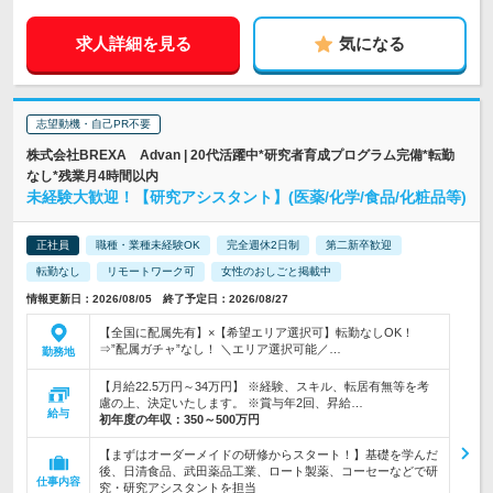
求人詳細を見る
気になる
志望動機・自己PR不要
株式会社BREXA Advan | 20代活躍中*研究者育成プログラム完備*転勤
なし*残業月4時間以内
未経験大歓迎！【研究アシスタント】(医薬/化学/食品/化粧品等)
正社員
職種・業種未経験OK
完全週休2日制
第二新卒歓迎
転勤なし
リモートワーク可
女性のおしごと掲載中
情報更新日：2026/08/05 終了予定日：2026/08/27
【全国に配属先有】×【希望エリア選択可】転勤なしOK！
⇒”配属ガチャ”なし！ ＼エリア選択可能／…
勤務地
【月給22.5万円～34万円】 ※経験、スキル、転居有無等を考
慮の上、決定いたします。 ※賞与年2回、昇給…
給与
初年度の年収：
350～500万円
【まずはオーダーメイドの研修からスタート！】基礎を学んだ
後、日清食品、武田薬品工業、ロート製薬、コーセーなどで研
仕事内容
究・研究アシスタントを担当