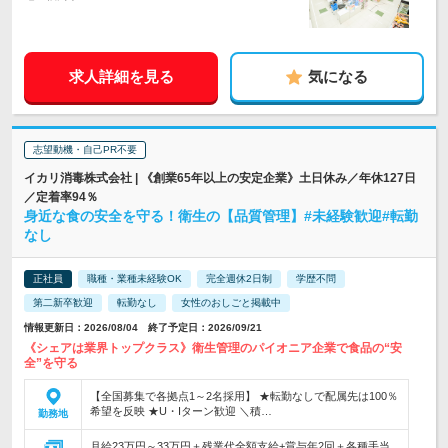
求人詳細を見る
気になる
志望動機・自己PR不要
イカリ消毒株式会社 | 《創業65年以上の安定企業》土日休み／年休127日
／定着率94％
身近な食の安全を守る！衛生の【品質管理】#未経験歓迎#転勤
なし
正社員
職種・業種未経験OK
完全週休2日制
学歴不問
第二新卒歓迎
転勤なし
女性のおしごと掲載中
情報更新日：2026/08/04 終了予定日：2026/09/21
《シェアは業界トップクラス》衛生管理のパイオニア企業で食品の“安
全”を守る
【全国募集で各拠点1～2名採用】 ★転勤なしで配属先は100％
希望を反映 ★U・Iターン歓迎 ＼積…
勤務地
月給23万円～33万円＋残業代全額支給+賞与年2回＋各種手当