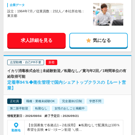
企業データ
設立：1964年7月／従業員数：232人／本社所在地：
東京都
求人詳細を見る
気になる
志望動機・自己PR不要
イカリ消毒株式会社 | 未経験歓迎／転勤なし／賞与年2回／1時間単位の有
給取得可能
定着率94％◆衛生管理で国内シェアトップクラスの【ルート営
業】
正社員
職種・業種未経験OK
完全週休2日制
学歴不問
第二新卒歓迎
転勤なし
女性のおしごと掲載中
情報更新日：2026/08/04 終了予定日：2026/09/21
【全国募集で各拠点1～2名採用】 ★転勤なしで配属先は100％
希望を反映 ★U・Iターン歓迎 ＼積…
勤務地