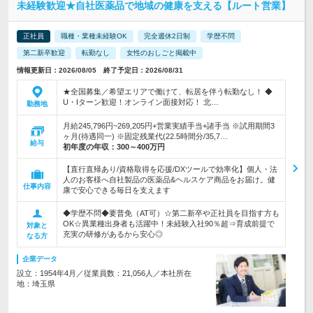
未経験歓迎★自社医薬品で地域の健康を支える【ルート営業】
正社員
職種・業種未経験OK
完全週休2日制
学歴不問
第二新卒歓迎
転勤なし
女性のおしごと掲載中
情報更新日：2026/08/05 終了予定日：2026/08/31
★全国募集／希望エリアで働けて、転居を伴う転勤なし！ ◆
U・Iターン歓迎！オンライン面接対応！ 北…
勤務地
月給245,796円~269,205円+営業実績手当+諸手当 ※試用期間3
ヶ月(待遇同一) ※固定残業代(22.5時間分/35,7…
給与
初年度の年収：
300～400万円
【直行直帰あり/資格取得を応援/DXツールで効率化】個人・法
人のお客様へ自社製品の医薬品&ヘルスケア商品をお届け。健
仕事内容
康で安心できる毎日を支えます
◆学歴不問◆要普免（AT可）☆第二新卒や正社員を目指す方も
OK☆異業種出身者も活躍中！未経験入社90％超⇒育成前提で
対象と
充実の研修があるから安心◎
なる方
企業データ
設立：1954年4月／従業員数：21,056人／本社所在
地：埼玉県