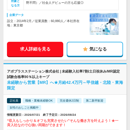
対象と
野不問）／社会人デビューの方も応援◎
なる方
企業データ
設立：2014年2月／従業員数：60,880人／本社所在
地：東京都
求人詳細を見る
気になる
アポプラスステーション株式会社 | 未経験入社率7割/土日祝休み/MR認定
試験合格率90％以上キープ
未経験から営業【MR】へ★月給42.4万円～甲信越・北陸・東海
限定
正社員
職種・業種未経験OK
完全週休2日制
第二新卒歓迎
女性のおしごと掲載中
情報更新日：2026/07/21 終了予定日：2026/08/24
“収入もしっかり＆オフも充実させたい”そんな働き方を叶えよう！★一
斉入社なので心強い同期ができます！