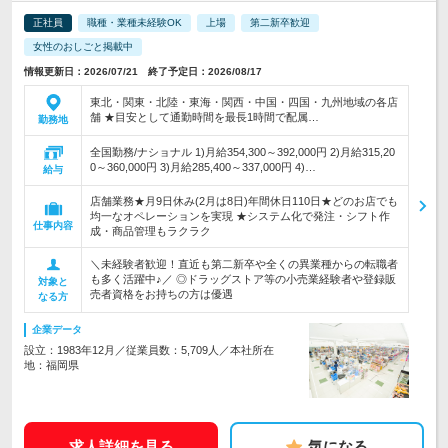
正社員
職種・業種未経験OK
上場
第二新卒歓迎
女性のおしごと掲載中
情報更新日：2026/07/21 終了予定日：2026/08/17
東北・関東・北陸・東海・関西・中国・四国・九州地域の各店
舗 ★目安として通勤時間を最長1時間で配属…
勤務地
全国勤務/ナショナル 1)月給354,300～392,000円 2)月給315,20
0～360,000円 3)月給285,400～337,000円 4)…
給与
店舗業務★月9日休み(2月は8日)年間休日110日★どのお店でも
均一なオペレーションを実現 ★システム化で発注・シフト作
仕事内容
成・商品管理もラクラク
＼未経験者歓迎！直近も第二新卒や全くの異業種からの転職者
も多く活躍中♪／ ◎ドラッグストア等の小売業経験者や登録販
対象と
売者資格をお持ちの方は優遇
なる方
企業データ
設立：1983年12月／従業員数：5,709人／本社所在
地：福岡県
求人詳細を見る
気になる