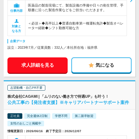
医薬品の製造現場にて、製造設備の準備や日々の衛生管理、手
順書に沿った製造作業などをご担当いただきます。
仕事内容
＜必須＞◆高卒以上◆普通自動車第一種運転免許◆製造オペレ
対象と
ーター経験◆シフト勤務可能な方
なる方
企業データ
設立：2023年7月／従業員数：332人／本社所在地：福井県
求人詳細を見る
気になる
志望動機・自己PR不要
株式会社CAGAMI | 「ムリのない働き方で待遇UP」も叶う！
公共工事の【発注者支援】※キャリアパートナーサポート案件
正社員
完全週休2日制
学歴不問
第二新卒歓迎
女性のおしごと掲載中
情報更新日：2026/06/16 終了予定日：2026/12/07