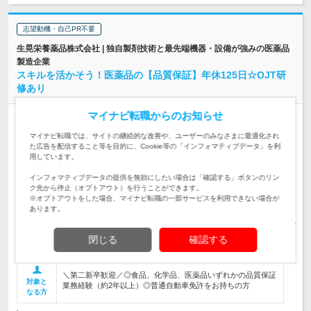
志望動機・自己PR不要
生晃栄養薬品株式会社 | 独自製剤技術と最先端機器・設備が強みの医薬品
製造企業
スキルを活かそう！医薬品の【品質保証】年休125日☆OJT研
修あり
マイナビ転職からのお知らせ
正社員
完全週休2日制
第二新卒歓迎
転勤なし
情報更新日：2026/03/06 終了予定日：2026/09/03
マイナビ転職では、サイトの継続的な改善や、ユーザーのみなさまに最適化され
た広告を配信すること等を目的に、Cookie等の「インフォマティブデータ」を利
用しています。
若狭工場：福井県三方上中郡若狭町若狭テクノバレー1号堤4-7
※勤務地最寄駅：JR小浜線「上中駅」…
勤務地
インフォマティブデータの提供を無効にしたい場合は「確認する」ボタンのリン
ク先から停止（オプトアウト）を行うことができます。
月給 220,500円～340,000円 ※年齢、経験、能力を考慮の上、
※オプトアウトをした場合、マイナビ転職の一部サービスを利用できない場合が
優遇します。 ※試用期間3ヶ月（待遇同一）
給与
あります。
初年度の年収：
350～500万円
医薬品製造現場でのGMP管理、工場査察対応、新規受託製品
閉じる
確認する
の立ち上げなど、品質保証全般を担当します。
仕事内容
＼第二新卒歓迎／◎食品、化学品、医薬品いずれかの品質保証
対象と
業務経験（約2年以上）◎普通自動車免許をお持ちの方
なる方