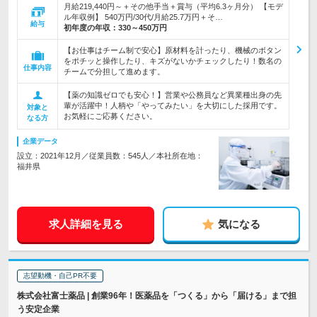
月給219,440円～＋その他手当＋賞与（平均6.3ヶ月分） 【モデ
ル年収例】 540万円/30代/月給25.7万円＋そ…
給与
初年度の年収：
330～450万円
【お仕事はチーム制で安心】原材料を計ったり、機械のボタン
をポチッと操作したり、キズがないかチェックしたり！数名の
仕事内容
チームで分担して進めます。
【薬の知識ゼロでも安心！】営業や公務員など異業種出身の先
輩が活躍中！人柄や「やってみたい」を大切にした採用です。
対象と
お気軽にご応募ください。
なる方
企業データ
設立：2021年12月／従業員数：545人／本社所在地：
福井県
求人詳細を見る
気になる
志望動機・自己PR不要
株式会社富士薬品 | 創業96年！医薬品を「つくる」から「届ける」まで担
う安定企業