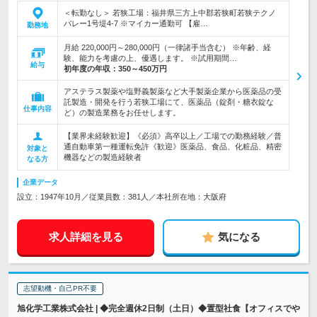
＜転勤なし＞ 若狭工場：福井県三方上中郡若狭町若狭テクノ
バレー1号堤4-7 ※マイカー通勤可 【雇…
勤務地
月給 220,000円～280,000円（一律諸手当含む） ※年齢、経
験、能力を考慮の上、優遇します。 ※試用期間…
給与
初年度の年収：
350～450万円
アステラス製薬や塩野義製薬など大手製薬企業から医薬品の受
託製造・開発を行う若狭工場にて、医薬品（錠剤・糖衣錠な
仕事内容
ど）の製造業務をお任せします。
【業界未経験歓迎】《必須》高卒以上／工場での勤務経験／普
通自動車第一種運転免許《歓迎》医薬品、食品、化粧品、精密
対象と
機器などの製造経験者
なる方
企業データ
設立：1947年10月／従業員数：381人／本社所在地：大阪府
求人詳細を見る
気になる
志望動機・自己PR不要
旭化学工業株式会社 | ◆完全週休2日制（土日）◆置型社食【オフィスでや