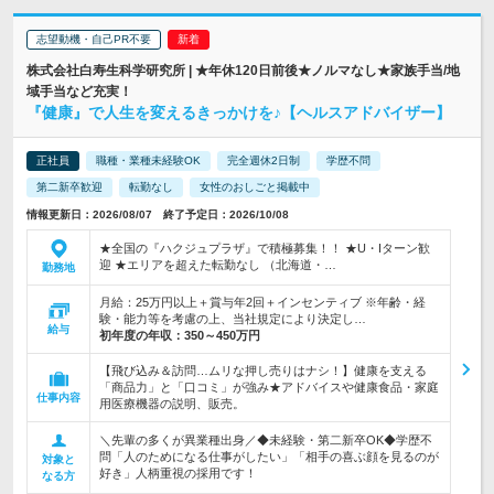
志望動機・自己PR不要
株式会社白寿生科学研究所 | ★年休120日前後★ノルマなし★家族手当/地
域手当など充実！
『健康』で人生を変えるきっかけを♪【ヘルスアドバイザー】
正社員
職種・業種未経験OK
完全週休2日制
学歴不問
第二新卒歓迎
転勤なし
女性のおしごと掲載中
情報更新日：2026/08/07 終了予定日：2026/10/08
★全国の『ハクジュプラザ』で積極募集！！ ★U・Iターン歓
迎 ★エリアを超えた転勤なし （北海道・…
勤務地
月給：25万円以上＋賞与年2回＋インセンティブ ※年齢・経
験・能力等を考慮の上、当社規定により決定し…
給与
初年度の年収：
350～450万円
【飛び込み＆訪問…ムリな押し売りはナシ！】健康を支える
「商品力」と「口コミ」が強み★アドバイスや健康食品・家庭
仕事内容
用医療機器の説明、販売。
＼先輩の多くが異業種出身／◆未経験・第二新卒OK◆学歴不
問「人のためになる仕事がしたい」「相手の喜ぶ顔を見るのが
対象と
好き」人柄重視の採用です！
なる方