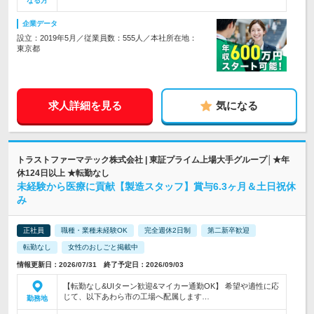
なる方
企業データ
設立：2019年5月／従業員数：555人／本社所在地：
東京都
求人詳細を見る
気になる
トラストファーマテック株式会社 | 東証プライム上場大手グループ│★年
休124日以上 ★転勤なし
未経験から医療に貢献【製造スタッフ】賞与6.3ヶ月＆土日祝休
み
正社員
職種・業種未経験OK
完全週休2日制
第二新卒歓迎
転勤なし
女性のおしごと掲載中
情報更新日：2026/07/31 終了予定日：2026/09/03
【転勤なし&UIターン歓迎&マイカー通勤OK】 希望や適性に応
じて、以下あわら市の工場へ配属します…
勤務地