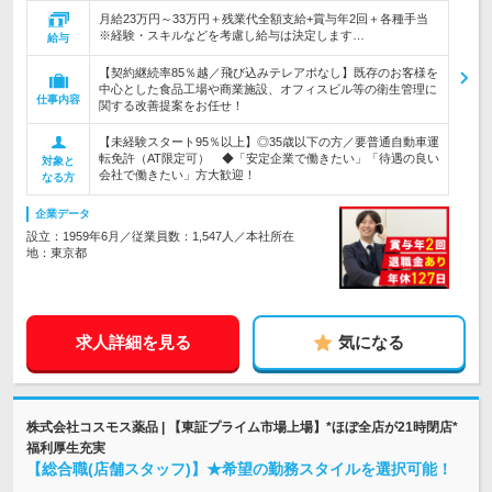
月給23万円～33万円＋残業代全額支給+賞与年2回＋各種手当
※経験・スキルなどを考慮し給与は決定します…
給与
【契約継続率85％越／飛び込みテレアポなし】既存のお客様を
中心とした食品工場や商業施設、オフィスビル等の衛生管理に
仕事内容
関する改善提案をお任せ！
【未経験スタート95％以上】◎35歳以下の方／要普通自動車運
転免許（AT限定可） ◆「安定企業で働きたい」「待遇の良い
対象と
会社で働きたい」方大歓迎！
なる方
企業データ
設立：1959年6月／従業員数：1,547人／本社所在
地：東京都
求人詳細を見る
気になる
株式会社コスモス薬品 | 【東証プライム市場上場】*ほぼ全店が21時閉店*
福利厚生充実
【総合職(店舗スタッフ)】★希望の勤務スタイルを選択可能！