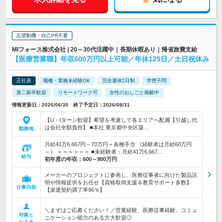
志望動機・自己PR不要
MIフォース株式会社 | 20～30代活躍中｜長期休暇あり｜帰省旅費支給
【医療営業職】年収600万円以上可能／年休125日／土日祝休み
正社員
職種・業種未経験OK
完全週休2日制
学歴不問
第二新卒歓迎
リモートワーク可
女性のおしごと掲載中
情報更新日：2026/06/30 終了予定日：2026/08/31
【U・Iターン歓迎】希望を考慮して各エリアへ配属【引越し代
は会社全額負担】 ■本社 東京都中央区築…
勤務地
月給41万6,667円～70万円＋各種手当 《経験者は月給60万円
～》 ＝＝＝＝＝＝ ■未経験者：月給41万6,667…
給与
初年度の年収：
600～900万円
メーカーのプロジェクトに参画し、医療従事者に向けた製品説
明や情報提供をお任せ【資格取得支援＆教育サポート多数】
仕事内容
【派遣契約満了率96％】
＼まずはご応募ください！／営業経験、医療従事経験、コミュ
対象と
ニケーション能力のある方大歓迎◎