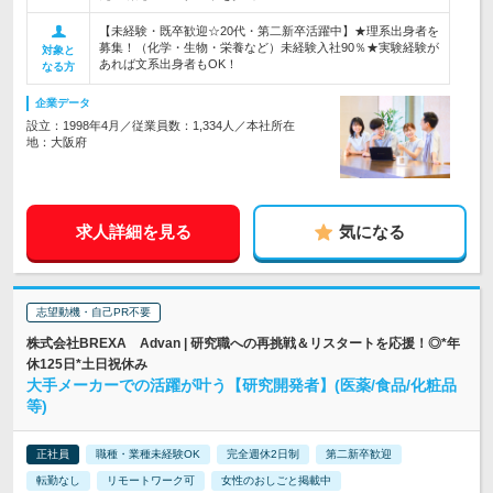
【未経験・既卒歓迎☆20代・第二新卒活躍中】★理系出身者を
募集！（化学・生物・栄養など）未経験入社90％★実験経験が
対象と
あれば文系出身者もOK！
なる方
企業データ
設立：1998年4月／従業員数：1,334人／本社所在
地：大阪府
求人詳細を見る
気になる
志望動機・自己PR不要
株式会社BREXA Advan | 研究職への再挑戦＆リスタートを応援！◎*年
休125日*土日祝休み
大手メーカーでの活躍が叶う【研究開発者】(医薬/食品/化粧品
等)
正社員
職種・業種未経験OK
完全週休2日制
第二新卒歓迎
転勤なし
リモートワーク可
女性のおしごと掲載中