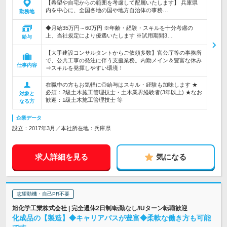
【希望や自宅からの範囲を考慮して配属いたします】 兵庫県
内を中心に、全国各地の国や地方自治体の事務…
勤務地
◆月給35万円～60万円 ※年齢・経験・スキルを十分考慮の
上、当社規定により優遇いたします ※試用期間3…
給与
【大手建設コンサルタントからご依頼多数】官公庁等の事務所
で、公共工事の発注に伴う支援業務。内勤メイン＆豊富な休み
仕事内容
⇒スキルを発揮しやすい環境！
在職中の方もお気軽に◎給与はスキル・経験も加味します ★
必須：2級土木施工管理技士・土木業界経験者(3年以上) ★なお
対象と
歓迎：1級土木施工管理技士 等
なる方
企業データ
設立：2017年3月／本社所在地：兵庫県
求人詳細を見る
気になる
志望動機・自己PR不要
旭化学工業株式会社 | 完全週休2日制/転勤なし/IUターン転職歓迎
化成品の【製造】◆キャリアパスが豊富◆柔軟な働き方も可能