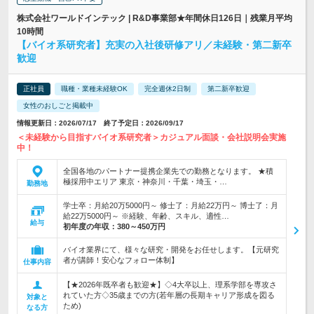
株式会社ワールドインテック | R&D事業部★年間休日126日｜残業月平均
10時間
【バイオ系研究者】充実の入社後研修アリ／未経験・第二新卒
歓迎
正社員
職種・業種未経験OK
完全週休2日制
第二新卒歓迎
女性のおしごと掲載中
情報更新日：2026/07/17 終了予定日：2026/09/17
＜未経験から目指すバイオ系研究者＞カジュアル面談・会社説明会実施
中！
全国各地のパートナー提携企業先での勤務となります。 ★積
極採用中エリア 東京・神奈川・千葉・埼玉・…
勤務地
学士卒：月給20万5000円～ 修士了：月給22万円～ 博士了：月
給22万5000円～ ※経験、年齢、スキル、適性…
給与
初年度の年収：
380～450万円
バイオ業界にて、様々な研究・開発をお任せします。【元研究
者が講師！安心なフォロー体制】
仕事内容
【★2026年既卒者も歓迎★】◇4大卒以上、理系学部を専攻さ
れていた方◇35歳までの方(若年層の長期キャリア形成を図る
対象と
ため)
なる方