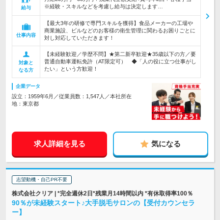
※経験・スキルなどを考慮し給与は決定します…
給与
【最大3年の研修で専門スキルを獲得】食品メーカーの工場や
商業施設、ビルなどのお客様の衛生管理に関わるお困りごとに
仕事内容
対し対応していただきます！
【未経験歓迎／学歴不問】★第二新卒歓迎★35歳以下の方／要
普通自動車運転免許（AT限定可） ◆「人の役に立つ仕事がし
対象と
たい」という方歓迎！
なる方
企業データ
設立：1959年6月／従業員数：1,547人／本社所在
地：東京都
求人詳細を見る
気になる
志望動機・自己PR不要
株式会社クリア | *完全週休2日*残業月14時間以内 *有休取得率100％
90％が未経験スタート♪大手脱毛サロンの【受付カウンセラ
ー】