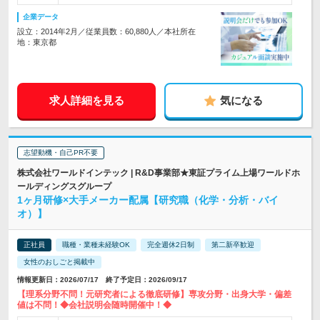
企業データ
設立：2014年2月／従業員数：60,880人／本社所在
地：東京都
求人詳細を見る
気になる
志望動機・自己PR不要
株式会社ワールドインテック | R&D事業部★東証プライム上場ワールドホ
ールディングスグループ
1ヶ月研修×大手メーカー配属【研究職（化学・分析・バイ
オ）】
正社員
職種・業種未経験OK
完全週休2日制
第二新卒歓迎
女性のおしごと掲載中
情報更新日：2026/07/17 終了予定日：2026/09/17
【理系分野不問！元研究者による徹底研修】専攻分野・出身大学・偏差
値は不問！◆会社説明会随時開催中！◆