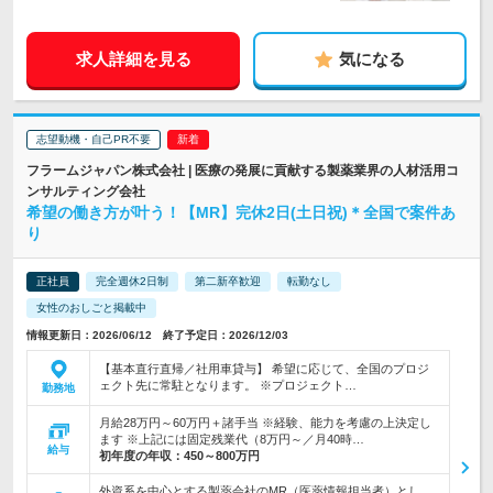
求人詳細を見る
気になる
志望動機・自己PR不要
フラームジャパン株式会社 | 医療の発展に貢献する製薬業界の人材活用コ
ンサルティング会社
希望の働き方が叶う！【MR】完休2日(土日祝)＊全国で案件あ
り
正社員
完全週休2日制
第二新卒歓迎
転勤なし
女性のおしごと掲載中
情報更新日：2026/06/12 終了予定日：2026/12/03
【基本直行直帰／社用車貸与】 希望に応じて、全国のプロジ
ェクト先に常駐となります。 ※プロジェクト…
勤務地
月給28万円～60万円＋諸手当 ※経験、能力を考慮の上決定し
ます ※上記には固定残業代（8万円～／月40時…
給与
初年度の年収：
450～800万円
外資系を中心とする製薬会社のMR（医薬情報担当者）とし