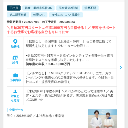
正社員
職種・業種未経験OK
完全週休2日制
学歴不問
第二新卒歓迎
転勤なし
女性のおしごと掲載中
情報更新日：2026/07/03 終了予定日：2026/09/24
＼月給30万円スタート→年収1000万円も目指せる！／ 美容をサポート
するお仕事でお客様も自分もキレイに☆
【転勤なし｜全国募集（北海道～沖縄）】 ☆ご希望に応じて
配属先を決定します！ ☆U・Iターン歓迎！…
勤務地
■月給30万円～81万円＋月次インセンティブ＋各種手当＋賞与
※経験やスキルを考慮し決定いたします。 …
給与
初年度の年収：
350～1,000万円
【ノルマなし】「MEN'sクリア」or「STLASSH」にて、カウ
ンセリングや施術などの店舗運営をお任せします。☆脱毛・自
仕事内容
社コスメ・提携美容CLの割引も！
【未経験OK｜学歴不問】＼20代が中心となって活躍中！／ 美
容・エステ・脱毛に興味がある方、美意識を高めたい方は WE
対象と
LCOME .*☆
なる方
企業データ
設立：2013年10月／本社所在地：東京都