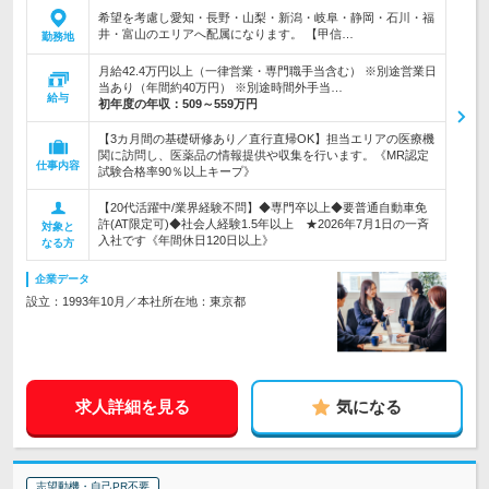
希望を考慮し愛知・長野・山梨・新潟・岐阜・静岡・石川・福
井・富山のエリアへ配属になります。 【甲信…
勤務地
月給42.4万円以上（一律営業・専門職手当含む） ※別途営業日
当あり（年間約40万円） ※別途時間外手当…
給与
初年度の年収：
509～559万円
【3カ月間の基礎研修あり／直行直帰OK】担当エリアの医療機
関に訪問し、医薬品の情報提供や収集を行います。《MR認定
仕事内容
試験合格率90％以上キープ》
【20代活躍中/業界経験不問】◆専門卒以上◆要普通自動車免
許(AT限定可)◆社会人経験1.5年以上 ★2026年7月1日の一斉
対象と
入社です《年間休日120日以上》
なる方
企業データ
設立：1993年10月／本社所在地：東京都
求人詳細を見る
気になる
志望動機・自己PR不要