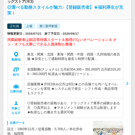
ッグストア(※3)
◎選べる勤務スタイルが魅力♪【登録販売者】★福利厚生が充
実！
正社員
上場
第二新卒歓迎
情報更新日：2026/07/21 終了予定日：2026/08/17
同業経験者は副店長待遇スタート＆無理のないオペレーション＆ オ
ン・オフも大事にできる人員体制も整備！
東北・関東・北陸・東海・関西・中国・四国・九州地域の各店
舗 ★目安として通勤時間を最長１時間で配属…
勤務地
全国勤務(ナショナル) 1)月給354,300～392,000円 2)月給315,20
0～360,000円 転居あり地域限定(リージョ…
給与
店舗業務★月9日休み(2月は8日)★どの店舗でも均一なオペレ
ーションを実現 ★システム化で発注・シフト作成・商品管理
仕事内容
もラクラク
◎登録販売者の資格があり、ドラッグストア業界の経験がある
方 ◎高卒以上 ★マネジメント経験がある方は歓迎します
対象と
★転居なしの働き方も選択可能
なる方
企業データ
設立：1983年12月／従業員数：5,709人／本社所在
地：福岡県