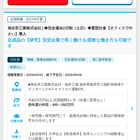
志望動機・自己PR不要
旭化学工業株式会社 | ◆完全週休2日制（土日）◆置型社食【オフィスでや
さい】導入
化成品の【研究】安定企業で長く働ける/柔軟な働き方も可能で
す
正社員
職種・業種未経験OK
完全週休2日制
第二新卒歓迎
転勤なし
情報更新日：2026/03/31 終了予定日：2026/09/28
■旭化学工業株式会社・福井工場 福井県坂井市三国町米納津テ
クノポート2-4-2 ※マイカー通勤OK…
勤務地
月給23万円以上 試用期間3ヶ月（待遇に変更なし）
初年度の年収：
400～550万円
給与
＜研究職＞研究部門にて、硫黄化合物に特化した製品の開発研
究をお任せします
仕事内容
【必須条件】大卒以上【歓迎条件】化学エンジニアの経験者な
対象と
どは歓迎します