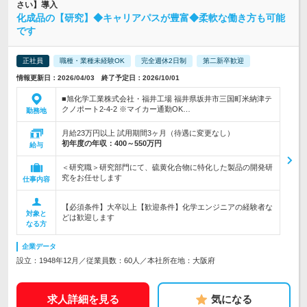
さい】導入
化成品の【研究】◆キャリアパスが豊富◆柔軟な働き方も可能
です
正社員
職種・業種未経験OK
完全週休2日制
第二新卒歓迎
情報更新日：2026/04/03 終了予定日：2026/10/01
■旭化学工業株式会社・福井工場 福井県坂井市三国町米納津テ
クノポート2-4-2 ※マイカー通勤OK…
勤務地
月給23万円以上 試用期間3ヶ月（待遇に変更なし）
初年度の年収：
400～550万円
給与
＜研究職＞研究部門にて、硫黄化合物に特化した製品の開発研
究をお任せします
仕事内容
【必須条件】大卒以上【歓迎条件】化学エンジニアの経験者な
対象と
どは歓迎します
なる方
企業データ
設立：1948年12月／従業員数：60人／本社所在地：大阪府
求人詳細を見る
気になる