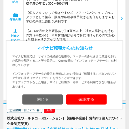
給与
初年度の年収：
300～500万円
【個人ノルマなしで働きやすい♪】ソフトバンクショップのス
タッフとして接客、販売や各種事務手続きをお任せします★お
仕事内容
客様の来店は原則予約制です
【3～6か月の充実研修あり】■高卒以上、社会人経験をお持ち
の方（年数不問）※商材知識は研修で身に付けられるので安心
対象と
♪早期キャリアアップも可能！
なる方
マイナビ転職からのお知らせ
企業データ
本社所在地：北海道 神奈川県 石川県 新潟県 山梨県
マイナビ転職では、サイトの継続的な改善や、ユーザーのみなさまに最適化され
岐阜県 静岡県 愛知県 三重県 滋賀県 京都府 青森県 大
た広告を配信すること等を目的に、Cookie等の「インフォマティブデータ」を利
阪府 兵庫県 奈良県 岡山県 広島県 山口県 徳島県 香川
用しています。
県 愛媛県 高知県 宮城県 福岡県 長崎県 熊本県 大分県
鹿児島県 秋田県 山形県 茨城県 栃木県 埼玉県 東京都
インフォマティブデータの提供を無効にしたい場合は「確認する」ボタンのリン
ク先から停止（オプトアウト）を行うことができます。
※オプトアウトをした場合、マイナビ転職の一部サービスを利用できない場合が
あります。
求人詳細を見る
気になる
閉じる
確認する
志望動機・自己PR不要
株式会社ワールドコーポレーション | 【採用事業部】賞与年2回★ホワイト
企業認定受賞♪