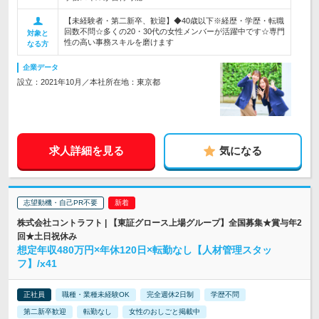
【未経験者・第二新卒、歓迎】◆40歳以下※経歴・学歴・転職
回数不問☆多くの20・30代の女性メンバーが活躍中です☆専門
対象と
性の高い事務スキルを磨けます
なる方
企業データ
設立：2021年10月／本社所在地：東京都
求人詳細を見る
気になる
志望動機・自己PR不要
株式会社コントラフト | 【東証グロース上場グループ】全国募集★賞与年2
回★土日祝休み
想定年収480万円×年休120日×転勤なし【人材管理スタッ
フ】/x41
正社員
職種・業種未経験OK
完全週休2日制
学歴不問
第二新卒歓迎
転勤なし
女性のおしごと掲載中