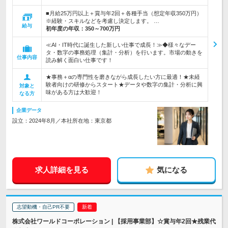
■月給25万円以上＋賞与年2回＋各種手当（想定年収350万円）
※経験・スキルなどを考慮し決定します。 …
給与
初年度の年収：
350～700万円
≪AI・IT時代に誕生した新しい仕事で成長！≫◆様々なデー
タ・数字の事務処理（集計・分析）を行います。市場の動きを
仕事内容
読み解く面白い仕事です！
★事務＋αの専門性を磨きながら成長したい方に最適！★未経
験者向けの研修からスタート★データや数字の集計・分析に興
対象と
味がある方は大歓迎！
なる方
企業データ
設立：2024年8月／本社所在地：東京都
求人詳細を見る
気になる
志望動機・自己PR不要
株式会社ワールドコーポレーション | 【採用事業部】☆賞与年2回★残業代