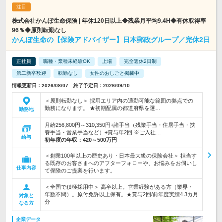
株式会社かんぽ生命保険 | 年休120日以上◆残業月平均9.4H◆有休取得率
96％◆原則転勤なし
かんぽ生命の【保険アドバイザー】日本郵政グループ／完休2日
正社員
職種・業種未経験OK
上場
完全週休2日制
第二新卒歓迎
転勤なし
女性のおしごと掲載中
情報更新日：2026/08/07 終了予定日：2026/09/10
＜原則転勤なし＞ 採用エリア内の通勤可能な範囲の拠点での
勤務になります。 ★初期配属の都道府県を選…
勤務地
月給256,800円～310,350円+諸手当（残業手当・住居手当・扶
養手当・営業手当など）+賞与年2回 ※ご入社…
給与
初年度の年収：
420～500万円
＜創業100年以上の歴史あり・日本最大級の保険会社＞ 担当す
る既存のお客さまへのアフターフォローや、お悩みをお伺いし
仕事内容
て保険のご提案を行います。
＜全国で積極採用中＞ 高卒以上。営業経験がある方（業界・
年数不問）。原付免許以上保有。★賞与2回/前年度実績4.3カ月
対象と
分
なる方
企業データ