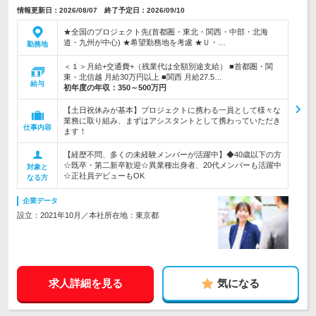
情報更新日：2026/08/07 終了予定日：2026/09/10
★全国のプロジェクト先(首都圏・東北・関西・中部・北海
道・九州が中心) ★希望勤務地を考慮 ★Ｕ・…
勤務地
＜１＞月給+交通費+（残業代は全額別途支給） ■首都圏・関
東・北信越 月給30万円以上 ■関西 月給27.5…
給与
初年度の年収：
350～500万円
【土日祝休みが基本】プロジェクトに携わる一員として様々な
業務に取り組み、まずはアシスタントとして携わっていただき
仕事内容
ます！
【経歴不問、多くの未経験メンバーが活躍中】◆40歳以下の方
☆既卒・第二新卒歓迎☆異業種出身者、20代メンバーも活躍中
対象と
☆正社員デビューもOK
なる方
企業データ
設立：2021年10月／本社所在地：東京都
求人詳細を見る
気になる