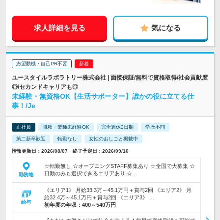
求人詳細を見る
気になる
志望動機・自己PR不要
ユースタイルラボラトリー株式会社 | 面接保証/無料で資格取得/社会貢献度
◎/セカンドキャリアも◎
未経験・無資格OK【生活サポーター】誰かの役に立てる仕
事！/Je
正社員
職種・業種未経験OK
完全週休2日制
学歴不問
第二新卒歓迎
転勤なし
女性のおしごと掲載中
情報更新日：2026/08/07 終了予定日：2026/09/10
☆転勤無し ☆オープニングSTAFF募集あり ☆全国で大募集 ☆
日勤のみも選択できるエリアあり ☆…
勤務地
《エリア1》 月給33.3万～45.1万円＋賞与2回 《エリア2》 月
給32.4万～45.1万円＋賞与2回 《エリア3》 …
給与
初年度の年収：
400～540万円