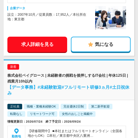
企業データ
設立：2007年10月／従業員数：17,952人／本社所在
地：東京都
求人詳細を見る
気になる
株式会社ベイグロース | 未経験者の挑戦を後押しするIT会社 | 年休125日 |
残業月10h以内
【データ事務】#未経験歓迎#フルリモート研修3ヵ月#土日祝休
み
正社員
職種・業種未経験OK
完全週休2日制
第二新卒歓迎
転勤なし
リモートワーク可
女性のおしごと掲載中
情報更新日：2026/07/24 終了予定日：2026/09/24
【研修期間中】 ■本社またはフルリモートオンライン（全国各
地からOK） □本社／東京都中央区八重洲…
勤務地