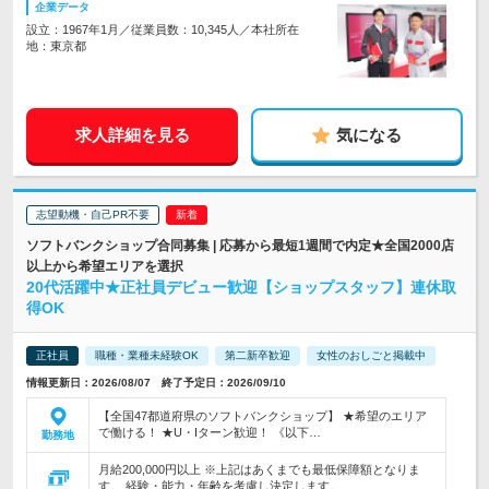
企業データ
設立：1967年1月／従業員数：10,345人／本社所在
地：東京都
求人詳細を見る
気になる
志望動機・自己PR不要
ソフトバンクショップ合同募集 | 応募から最短1週間で内定★全国2000店
以上から希望エリアを選択
20代活躍中★正社員デビュー歓迎【ショップスタッフ】連休取
得OK
正社員
職種・業種未経験OK
第二新卒歓迎
女性のおしごと掲載中
情報更新日：2026/08/07 終了予定日：2026/09/10
【全国47都道府県のソフトバンクショップ】 ★希望のエリア
で働ける！ ★U・Iターン歓迎！ 《以下…
勤務地
月給200,000円以上 ※上記はあくまでも最低保障額となりま
す。 経験・能力・年齢を考慮し決定します。 …