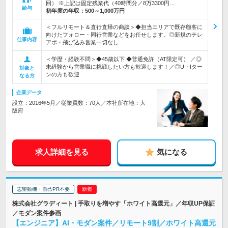
回） ※上記は固定残業代（40時間分／8万3300円…
給与
初年度の年収：
500～1,000万円
＜フルリモート＆直行直帰の商談＞◆担当エリアで既存顧客に
向けたフォロー・同行営業などをお任せします。◎新規のテレ
仕事内容
アポ・飛び込み営業一切なし
＜学歴・経験不問＞◆45歳以下 ◆普通免許（AT限定可） ／◎
未経験から営業職に挑戦したい方も歓迎します！／◎U・Iター
対象と
ンの方も歓迎
なる方
企業データ
設立：2016年5月／従業員数：70人／本社所在地：大
阪府
求人詳細を見る
気になる
志望動機・自己PR不要
株式会社グラディート | 手取りを増やす「ホワイト高還元」／年収UP保証
／モダン案件参画
【エンジニア】AI・モダン案件／リモート9割／ホワイト高還元