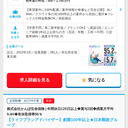
初年度の年収：
500～1,700万円
【希望案件に100%配属／案件情報や単価など完全公開】 AI／
Web／クラウド等の30,000件以上の案件から自由に選択★フレ
仕事内容
ックスや時短勤務OK／前給保証
【学歴不問／第二新卒歓迎／ブランクOK】＼面談1回／エンジ
ニア経験1年以上お持ちの方（言語・年数・工程⇒不問）◎定
対象と
着率98%｜残業月平均5.7h
なる方
企業データ
設立：2022年3月／従業員数：381人／本社所在地：
東京都
求人詳細を見る
気になる
志望動機・自己PR不要
株式会社かんぽ生命保険 | 年間休日120日以上◆賞与2回◆残業月平均
9.4H◆有休取得率96％
【ライフプランアドバイザー】創業100年以上★日本郵政グル
ープ