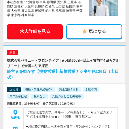
本社所在地：北海道 岐阜県 静岡県 愛知県 三重県 滋
賀県 京都府 大阪府 兵庫県 奈良県 山口県 秋田県 熊本
県 大分県 鹿児島県 茨城県 栃木県 群馬県 埼玉県 千葉
県 東京都 神奈川県
求人詳細を見る
気になる
株式会社バリュー・フロンティア | ★月給35万円以上＋賞与年4回★フル
リモートで全国エリア採用
経営者を動かす【提案営業】新規営業ナシ◆年休126日（土日
祝）
正社員
職種・業種未経験OK
完全週休2日制
学歴不問
第二新卒歓迎
転勤なし
女性のおしごと掲載中
情報更新日：2026/08/07 終了予定日：2026/09/24
【希望地域でのフルリモート／転勤なし】 ＜★☆下記のエリ
アで積極採用中！☆★＞ 【関東】 東京都区…
勤務地
■月給35万円以上＋諸手当＋賞与（年3回+インセンティブ1