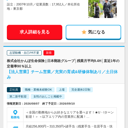
設立：2007年10月／従業員数：17,952人／本社所在
地：東京都
求人詳細を見る
気になる
志望動機・自己PR不要
株式会社かんぽ生命保険 | 日本郵政グループ│残業月平均9.4H│直近1年の
定着率90％以上
【法人営業】チーム営業／充実の育成&研修体制あり／土日休
み
正社員
職種・業種未経験OK
上場
完全週休2日制
第二新卒歓迎
女性のおしごと掲載中
情報更新日：2026/08/07 終了予定日：2026/09/10
＜全国の勤務地からお好きなエリアを選べます！★U・Iターン
歓迎！＞ ＜以下エリア内の営業所に配属！…
勤務地
月給256,800円～310,350円+諸手当（残業手当・住居手当・扶