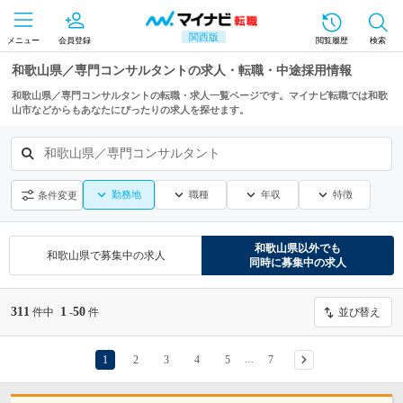
関西版
メニュー
会員登録
閲覧履歴
検索
和歌山県／専門コンサルタントの求人・転職・中途採用情報
和歌山県／専門コンサルタントの転職・求人一覧ページです。マイナビ転職では和歌
山市などからもあなたにぴったりの求人を探せます。
和歌山県／専門コンサルタント
勤務地
職種
年収
特徴
条件変更
和歌山県
以外でも
和歌山県
で募集中の求人
同時に募集中の求人
311
1
50
件中
-
件
並び替え
1
2
3
4
5
7
…