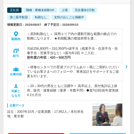
正社員
職種・業種未経験OK
上場
完全週休2日制
第二新卒歓迎
転勤なし
女性のおしごと掲載中
情報更新日：2026/08/07 終了予定日：2026/09/10
＜原則転勤なし＞ 採用エリア内の通勤可能な範囲の拠点での
勤務になります。 ★初期配属の都道府県を選…
勤務地
月給256,800円～310,350円+諸手当（残業手当・住居手当・扶
養手当・営業手当など）+賞与年2回 ※ご入社…
給与
初年度の年収：
420～500万円
＜研修センターでの育成プログラムあり＞既にご契約いただい
ているお客さまへのフォローや、将来設計をサポートするご提
仕事内容
案を行います。
＜20～30代の男女ともに活躍中＞ 高卒以上。原付免許以上保
有。販売・接客経験（業界・年数不問）◆賞与2回/前年度実績
対象と
4.3カ月分
なる方
企業データ
設立：2007年10月／従業員数：17,952人／本社所在
地：東京都