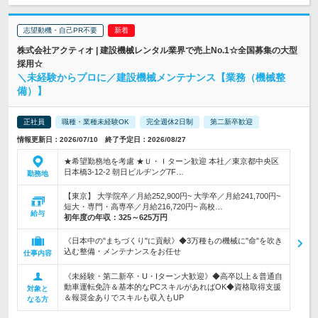
志望動機・自己PR不要
株式会社アクティオ | 建設機械レンタル業界で売上No.1☆全国募集の大型
採用☆
＼未経験からプロに／建設機械メンテナンス【業務（機械整
備）】
正社員
職種・業種未経験OK
完全週休2日制
第二新卒歓迎
情報更新日：2026/07/10 終了予定日：2026/08/27
★希望勤務地を考慮 ★Ｕ・Ｉターン歓迎 本社／東京都中央区
日本橋3-12-2 朝日ビルヂング7F…
勤務地
【東京】 大学院卒／月給252,900円~ 大学卒／月給241,700円~
短大・専門・高専卒／月給216,720円~ 高校…
給与
初年度の年収：
325～625万円
《日本中の"まちづくり"に貢献》◆3万種もの機械に"命"を吹き
込む整備・メンテナンスをお任せ
仕事内容
《未経験・第二新卒・U・Iターン大歓迎》◆高卒以上＆普通自
動車運転免許＆基本的なPCスキルがあればOK◆資格取得支援
対象と
＆報奨金ありでスキルも収入もUP
なる方