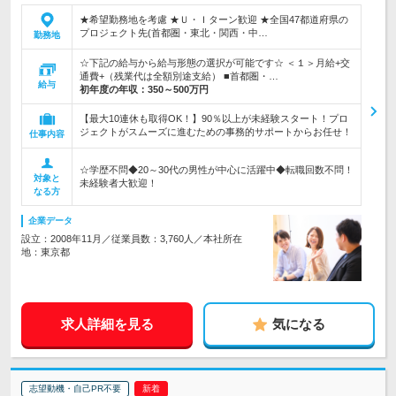
★希望勤務地を考慮 ★Ｕ・Ｉターン歓迎 ★全国47都道府県の
プロジェクト先(首都圏・東北・関西・中…
勤務地
☆下記の給与から給与形態の選択が可能です☆ ＜１＞月給+交
通費+（残業代は全額別途支給） ■首都圏・…
給与
初年度の年収：
350～500万円
【最大10連休も取得OK！】90％以上が未経験スタート！プロ
ジェクトがスムーズに進むための事務的サポートからお任せ！
仕事内容
☆学歴不問◆20～30代の男性が中心に活躍中◆転職回数不問！
対象と
未経験者大歓迎！
なる方
企業データ
設立：2008年11月／従業員数：3,760人／本社所在
地：東京都
求人詳細を見る
気になる
志望動機・自己PR不要