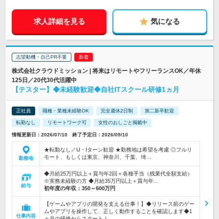
求人詳細を見る
気になる
志望動機・自己PR不要
株式会社クラウドミッション | 将来はリモートやフリーランスOK／年休
125日／20代30代活躍中
【テスター】◆未経験歓迎◆自社ITスクール研修1ヵ月
正社員
職種・業種未経験OK
完全週休2日制
第二新卒歓迎
転勤なし
リモートワーク可
女性のおしごと掲載中
情報更新日：2026/07/10 終了予定日：2026/09/10
★転勤なし／U・Iターン歓迎 ★勤務地は希望を考慮 ◎フルリ
モート、もしくは東京、神奈川、千葉、埼…
勤務地
◆月給25万円以上＋賞与年2回＋各種手当（残業代全額支給）
※実務未経験の方 ◆月給35万円以上＋賞与年…
給与
初年度の年収：
350～600万円
【ゲームやアプリの開発を支える仕事！】◆リリース前のゲー
ムやアプリを操作して、正しく動作することを確認します◆1
仕事内容
ヵ月の研修からスタート！