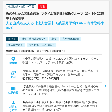
志望動機・自己PR不要
株式会社かんぽ生命保険 | プライム市場日本郵政グループ│20～30代活躍
中｜高定着率
人と企業を支える【法人営業】★残業月平均9.4h＋有休取得率
96％
正社員
職種・業種未経験OK
上場
完全週休2日制
第二新卒歓迎
女性のおしごと掲載中
情報更新日：2026/08/07 終了予定日：2026/09/10
＜全国の勤務地からお好きなエリアを選べます！★U・Iターン
歓迎！＞ ＜以下エリア内の営業所に配属！…
勤務地
月給256,800円～310,350円+諸手当（残業手当・住居手当・扶
養手当・営業手当・通勤手当など）+賞与年2回…
給与
初年度の年収：
420～500万円
【"企業向け"の保険】経営者のパートナーとして、従業員やそ
のご家族、企業活動を守るための各種保険商品をご提案～アフ
仕事内容
ターフォローします。
◆高卒以上◆社会人経験 (1年以上)◆普通自動車免許 (AT限定
可)◎保険知識は不問◎明確な評価制度で20代での昇格実績有
対象と
★営業経験をお持ちの方は歓迎
なる方