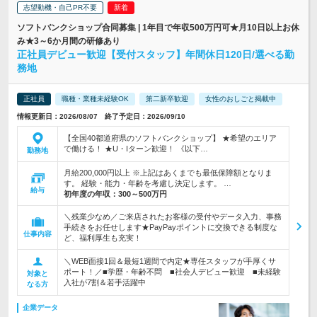
志望動機・自己PR不要
ソフトバンクショップ合同募集 | 1年目で年収500万円可★月10日以上お休
み★3～6か月間の研修あり
正社員デビュー歓迎【受付スタッフ】年間休日120日/選べる勤
務地
正社員
職種・業種未経験OK
第二新卒歓迎
女性のおしごと掲載中
情報更新日：2026/08/07 終了予定日：2026/09/10
【全国40都道府県のソフトバンクショップ】 ★希望のエリア
で働ける！ ★U・Iターン歓迎！ 《以下…
勤務地
月給200,000円以上 ※上記はあくまでも最低保障額となりま
す。 経験・能力・年齢を考慮し決定します。 …
給与
初年度の年収：
300～500万円
＼残業少なめ／ご来店されたお客様の受付やデータ入力、事務
手続きをお任せします★PayPayポイントに交換できる制度な
仕事内容
ど、福利厚生も充実！
＼WEB面接1回＆最短1週間で内定★専任スタッフが手厚くサ
ポート！／■学歴・年齢不問 ■社会人デビュー歓迎 ■未経験
対象と
入社が7割＆若手活躍中
なる方
企業データ