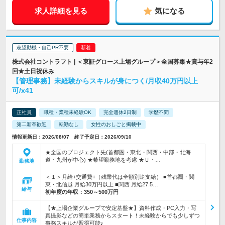
求人詳細を見る
気になる
志望動機・自己PR不要
株式会社コントラフト | ＜東証グロース上場グループ＞全国募集★賞与年2
回★土日祝休み
【管理事務】未経験からスキルが身につく/月収40万円以上
可/x41
正社員
職種・業種未経験OK
完全週休2日制
学歴不問
第二新卒歓迎
転勤なし
女性のおしごと掲載中
情報更新日：2026/08/07 終了予定日：2026/09/10
★全国のプロジェクト先(首都圏・東北・関西・中部・北海
道・九州が中心) ★希望勤務地を考慮 ★Ｕ・…
勤務地
＜１＞月給+交通費+（残業代は全額別途支給） ■首都圏・関
東・北信越 月給30万円以上 ■関西 月給27.5…
給与
初年度の年収：
350～500万円
【★上場企業グループで安定基盤★】資料作成・PC入力・写
真撮影などの簡単業務からスタート！未経験からでも少しずつ
仕事内容
事務スキルが習得可能♪