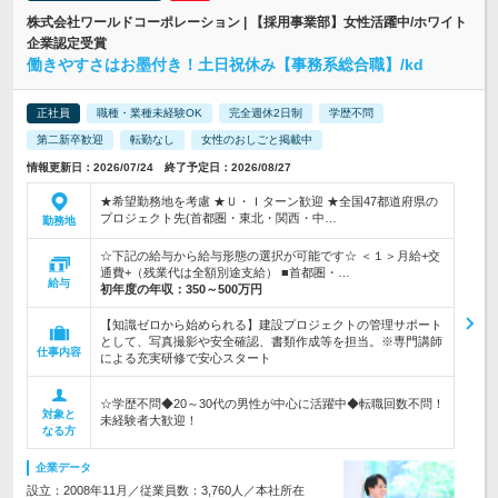
株式会社ワールドコーポレーション | 【採用事業部】女性活躍中/ホワイト
企業認定受賞
働きやすさはお墨付き！土日祝休み【事務系総合職】/kd
正社員
職種・業種未経験OK
完全週休2日制
学歴不問
第二新卒歓迎
転勤なし
女性のおしごと掲載中
情報更新日：2026/07/24 終了予定日：2026/08/27
★希望勤務地を考慮 ★Ｕ・Ｉターン歓迎 ★全国47都道府県の
プロジェクト先(首都圏・東北・関西・中…
勤務地
☆下記の給与から給与形態の選択が可能です☆ ＜１＞月給+交
通費+（残業代は全額別途支給） ■首都圏・…
給与
初年度の年収：
350～500万円
【知識ゼロから始められる】建設プロジェクトの管理サポート
として、写真撮影や安全確認、書類作成等を担当。※専門講師
仕事内容
による充実研修で安心スタート
☆学歴不問◆20～30代の男性が中心に活躍中◆転職回数不問！
対象と
未経験者大歓迎！
なる方
企業データ
設立：2008年11月／従業員数：3,760人／本社所在