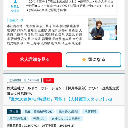
【20代活躍中！7割以上未経験入社】■高卒以上■社会人デビュ
ー歓迎■スマホ知識ゼロでOK！知識は研修で身につけられます
対象と
★お客様の来店は原則予約制
なる方
企業データ
本社所在地：北海道 神奈川県 石川県 新潟県 山梨県
岐阜県 静岡県 愛知県 三重県 滋賀県 京都府 青森県 大
阪府 兵庫県 奈良県 岡山県 広島県 山口県 徳島県 香川
県 愛媛県 高知県 宮城県 福岡県 長崎県 熊本県 大分県
鹿児島県 秋田県 山形県 茨城県 栃木県 埼玉県 東京都
求人詳細を見る
気になる
志望動機・自己PR不要
株式会社ワールドコーポレーション | 【採用事業部】ホワイト企業認定受
賞☆女性活躍中♪
『最大10連休×17時退社』可能！【人材管理スタッフ】/kd
正社員
職種・業種未経験OK
完全週休2日制
学歴不問
第二新卒歓迎
転勤なし
女性のおしごと掲載中
情報更新日：2026/07/24 終了予定日：2026/08/27