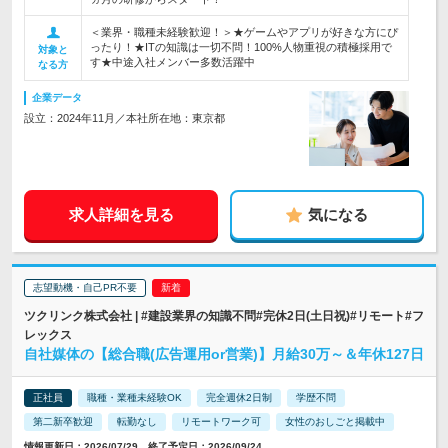
＜業界・職種未経験歓迎！＞★ゲームやアプリが好きな方にぴ
ったり！★ITの知識は一切不問！100%人物重視の積極採用で
対象と
す★中途入社メンバー多数活躍中
なる方
企業データ
設立：2024年11月／本社所在地：東京都
求人詳細を見る
気になる
志望動機・自己PR不要
ツクリンク株式会社 | #建設業界の知識不問#完休2日(土日祝)#リモート#フ
レックス
自社媒体の【総合職(広告運用or営業)】月給30万～＆年休127日
正社員
職種・業種未経験OK
完全週休2日制
学歴不問
第二新卒歓迎
転勤なし
リモートワーク可
女性のおしごと掲載中
情報更新日：2026/07/29 終了予定日：2026/09/24