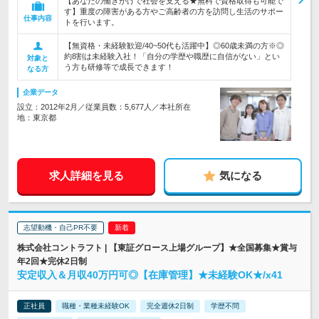
【あなたの働きがけで社会を支える★無料で資格取得も可能で
す】重度の障害がある方やご高齢者の方を訪問し生活のサポー
仕事内容
トを行います。
【無資格・未経験歓迎/40~50代も活躍中】◎60歳未満の方※◎
約8割は未経験入社！「自分の学歴や職歴に自信がない」とい
対象と
う方も研修等で成長できます！
なる方
企業データ
設立：2012年2月／従業員数：5,677人／本社所在
地：東京都
求人詳細を見る
気になる
志望動機・自己PR不要
株式会社コントラフト | 【東証グロース上場グループ】★全国募集★賞与
年2回★完休2日制
安定収入＆月収40万円可◎【在庫管理】★未経験OK★/x41
正社員
職種・業種未経験OK
完全週休2日制
学歴不問