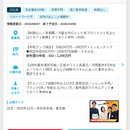
正社員
完全週休2日制
学歴不問
第二新卒歓迎
転勤なし
リモートワーク可
女性のおしごと掲載中
情報更新日：2026/08/07 終了予定日：2026/10/08
【転勤なし／首都圏／大阪を中心とした各プロジェクト先また
はリモート勤務】※リモート90%（2026…
勤務地
【年収アップ保証】 月給24万円～100万円＋インセンティブ
◆想定年収432万円～1200万円(経験・スキルを…
給与
初年度の年収：
432～1,200万円
【100%案件選択可能／正規ホワイト高還元／月間案件4万件以
上／リモート9割】あなたの経験やスキルにあった案件を自ら
仕事内容
選択できます。
【ITエンジニア経験2年以上の方】使用言語／ジャンル不問／
ブランクOK／年収を上げたい方／案件選択でスキルアップ★
対象と
リモート率90%★
なる方
企業データ
設立：2022年12月／本社所在地：東京都