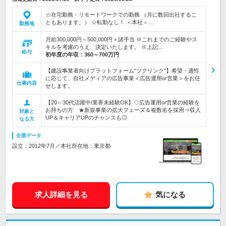
☆在宅勤務・リモートワークでの勤務 （月に数回出社するこ
ともあります。） ☆転勤なし！ ＜本社＞…
勤務地
月給300,000円～500,000円＋諸手当 ※これまでのご経験やス
キルを考慮のうえ、決定いたします。 ※上記…
給与
初年度の年収：
360～700万円
【建設事業者向けプラットフォーム“ツクリンク”】希望・適性
に応じて、自社メディアの広告事業＜広告運用or営業＞をお任
仕事内容
せします。
【20～30代活躍中/業界未経験OK】◇広告運用or営業の経験を
お持ちの方 ★新規事業の拡大フェーズ＆複数名を採用⇒収入
対象と
UP＆キャリアUPのチャンスも◎
なる方
企業データ
設立：2012年7月／本社所在地：東京都
求人詳細を見る
気になる