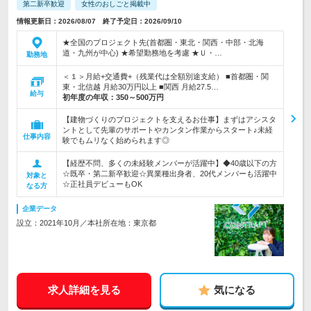
第二新卒歓迎
女性のおしごと掲載中
情報更新日：2026/08/07 終了予定日：2026/09/10
★全国のプロジェクト先(首都圏・東北・関西・中部・北海
道・九州が中心) ★希望勤務地を考慮 ★Ｕ・…
勤務地
＜１＞月給+交通費+（残業代は全額別途支給） ■首都圏・関
東・北信越 月給30万円以上 ■関西 月給27.5…
給与
初年度の年収：
350～500万円
【建物づくりのプロジェクトを支えるお仕事】まずはアシスタ
ントとして先輩のサポートやカンタン作業からスタート♪未経
仕事内容
験でもムリなく始められます◎
【経歴不問、多くの未経験メンバーが活躍中】◆40歳以下の方
☆既卒・第二新卒歓迎☆異業種出身者、20代メンバーも活躍中
対象と
☆正社員デビューもOK
なる方
企業データ
設立：2021年10月／本社所在地：東京都
求人詳細を見る
気になる