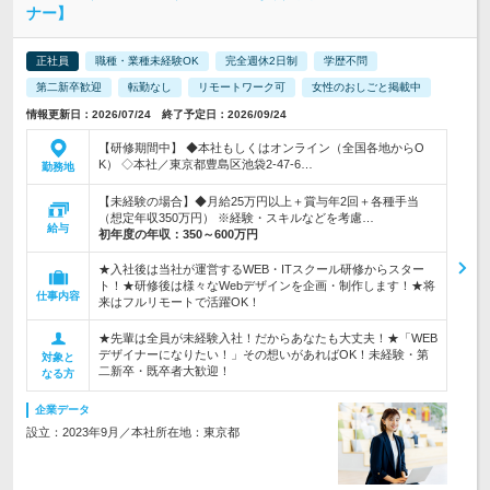
ナー】
正社員
職種・業種未経験OK
完全週休2日制
学歴不問
第二新卒歓迎
転勤なし
リモートワーク可
女性のおしごと掲載中
情報更新日：2026/07/24 終了予定日：2026/09/24
【研修期間中】 ◆本社もしくはオンライン（全国各地からO
K） ◇本社／東京都豊島区池袋2-47-6…
勤務地
【未経験の場合】◆月給25万円以上＋賞与年2回＋各種手当
（想定年収350万円） ※経験・スキルなどを考慮…
給与
初年度の年収：
350～600万円
★入社後は当社が運営するWEB・ITスクール研修からスター
ト！★研修後は様々なWebデザインを企画・制作します！★将
仕事内容
来はフルリモートで活躍OK！
★先輩は全員が未経験入社！だからあなたも大丈夫！★「WEB
デザイナーになりたい！」その想いがあればOK！未経験・第
対象と
二新卒・既卒者大歓迎！
なる方
企業データ
設立：2023年9月／本社所在地：東京都