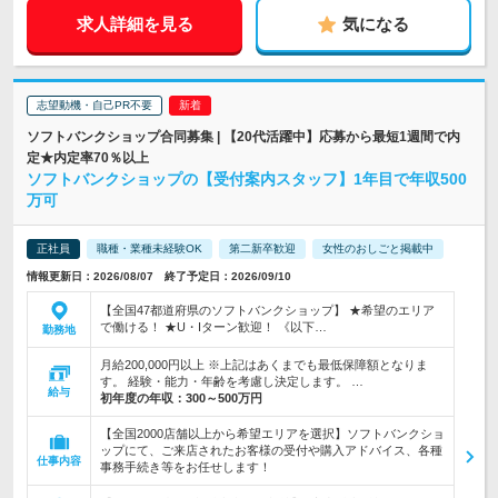
求人詳細を見る
気になる
志望動機・自己PR不要
ソフトバンクショップ合同募集 | 【20代活躍中】応募から最短1週間で内
定★内定率70％以上
ソフトバンクショップの【受付案内スタッフ】1年目で年収500
万可
正社員
職種・業種未経験OK
第二新卒歓迎
女性のおしごと掲載中
情報更新日：2026/08/07 終了予定日：2026/09/10
【全国47都道府県のソフトバンクショップ】 ★希望のエリア
で働ける！ ★U・Iターン歓迎！ 《以下…
勤務地
月給200,000円以上 ※上記はあくまでも最低保障額となりま
す。 経験・能力・年齢を考慮し決定します。 …
給与
初年度の年収：
300～500万円
【全国2000店舗以上から希望エリアを選択】ソフトバンクショ
ップにて、ご来店されたお客様の受付や購入アドバイス、各種
仕事内容
事務手続き等をお任せします！