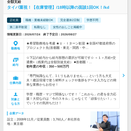
全額支給
タイパ重視！【在庫管理】/18時以降の面談1回OK！/kd
正社員
職種・業種未経験OK
完全週休2日制
学歴不問
第二新卒歓迎
転勤なし
女性のおしごと掲載中
情報更新日：2026/07/24 終了予定日：2026/08/27
★希望勤務地を考慮 ★Ｕ・Ｉターン歓迎 ★全国47都道府県の
プロジェクト先(首都圏・東北・関西・中…
勤務地
☆下記の給与から給与形態の選択が可能です☆ ＜１＞月給+交
通費+（残業代は全額別途支給） ■首都圏・…
給与
初年度の年収：
350～500万円
「専門知識なんて、1ミリもありません…」という方も大丈
夫！建設現場で使う材料チェックや進捗をデータ入力などの簡
仕事内容
単な業務からお任せ！
学歴・職歴・マジで関係ないです！「これから」の君を全力応
援！大切なのは「今のスキル」じゃなくて「頑張りたい！」っ
対象と
ていうその気持ちだけ！
なる方
企業データ
設立：2008年11月／従業員数：3,760人／本社所在
地：東京都