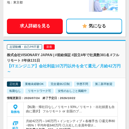
地：東京都
求人詳細を見る
気になる
志望動機・自己PR不要
株式会社VISIONARY JAPAN | #前給保証 #設立4年で社員数381名 #フル
リモート #年休131日
【ITエンジニア】会社利益10万円以外を全て還元／月給42万円
～
正社員
業種未経験OK
完全週休2日制
学歴不問
第二新卒歓迎
転勤なし
リモートワーク可
女性のおしごと掲載中
情報更新日：2026/07/24 終了予定日：2026/10/22
【転勤・帰社日なし／リモート93%／リモート・出社頻度も自
由に選択】 フルリモート or 全国のプ…
勤務地
月給42万円～140万円＋インセンティブ＋各種手当 ◎還元率80
~95%！平均年収640万円 ◎入社した全員年収U…
給与