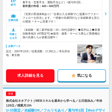
養手当・営業手当・通勤手当など）+賞与年2回…
給与
初年度の年収：
420～500万円
《充実の育成体制あり》"企業が入る保険"のご提案やアフター
フォローを担当します。＊研修や先輩同行など未経験者も安心
仕事内容
の環境 ＊チーム営業です！
《未経験・第二新卒歓迎！20～30代活躍中》◆高卒以上◆普通
自動車免許 (AT限定可)★販売・接客・サービス業など異業種出
対象と
身の先輩たちが多数活躍中！
なる方
企業データ
設立：2007年10月／従業員数：17,952人／本社所在
地：東京都
求人詳細を見る
気になる
株式会社ネオアクト | WEBスキルを基本から学べる／土日祝休み／年休
128日／残業月10h
U-35限定／未経験OK／フルリモあり／賞与年2回【Webデザイ