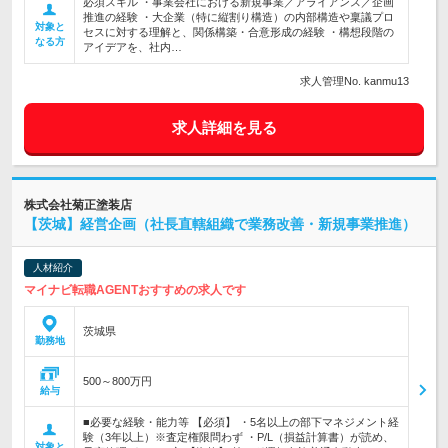
必須スキル ・事業会社における新規事業／アライアンス／企画
推進の経験 ・大企業（特に縦割り構造）の内部構造や稟議プロ
対象と
セスに対する理解と、関係構築・合意形成の経験 ・構想段階の
なる方
アイデアを、社内…
求人管理No. kanmu13
求人詳細を見る
株式会社菊正塗装店
【茨城】経営企画（社長直轄組織で業務改善・新規事業推進）
人材紹介
マイナビ転職AGENTおすすめの求人です
茨城県
勤務地
500～800万円
給与
■必要な経験・能力等 【必須】 ・5名以上の部下マネジメント経
験（3年以上）※査定権限問わず ・P/L（損益計算書）が読め、
対象と