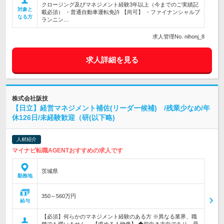
クロージング及びマネジメント経験3年以上（今までのご実績記
対象と
載必須） ・普通自動車運転免許 【尚可】 ・ファイナンシャルプ
なる方
ランニン…
求人管理No. nihonj_8
求人詳細を見る
株式会社阪技
【日立】経営マネジメント補佐(リーダー候補) /残業少なめ/年
休126日/未経験歓迎（研(以下略)
人材紹介
マイナビ転職AGENTおすすめの求人です
茨城県
勤務地
350～560万円
給与
【必須】何らかのマネジメント経験のある方 ※異なる業界、職