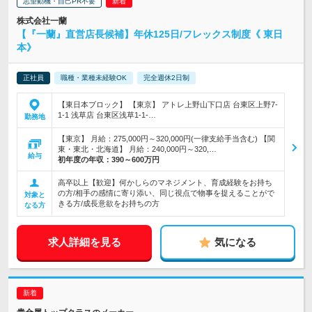
志望動機・自己PR不要
株式会社一蘭
【『一蘭』直営店長候補】年休125日/フレックス制度《 東日
本》
正社員
職種・業種未経験OK
完全週休2日制
【東日本ブロック】 【東京】 アトレ上野山下口店 台東区上野7-
1-1 浅草店 台東区浅草1-1-…
勤務地
【東京】 月給：275,000円～320,000円(一律支給手当含む) 【関
東・東北・北海道】 月給：240,000円～320,…
給与
初年度の年収：
390～600万円
高卒以上【歓迎】何かしらのマネジメント、育成経験をお持ち
の方/相手の感情に寄り添い、同じ視点で物事を捉えることがで
対象と
きる方/成長意欲をお持ちの方
なる方
求人詳細を見る
気になる