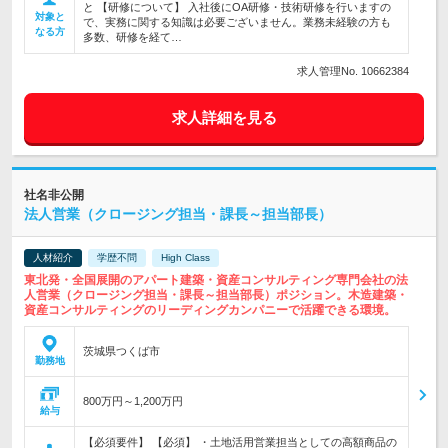
と 【研修について】 入社後にOA研修・技術研修を行いますの
対象と
で、実務に関する知識は必要ございません。業務未経験の方も
なる方
多数、研修を経て…
求人管理No. 10662384
求人詳細を見る
社名非公開
法人営業（クロージング担当・課長～担当部長）
人材紹介
学歴不問
High Class
東北発・全国展開のアパート建築・資産コンサルティング専門会社の法
人営業（クロージング担当・課長～担当部長）ポジション。木造建築・
資産コンサルティングのリーディングカンパニーで活躍できる環境。
茨城県つくば市
勤務地
800万円～1,200万円
給与
【必須要件】 【必須】 ・土地活用営業担当としての高額商品の