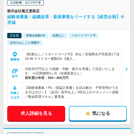
志望動機・自己PR不要
株式会社菊正塗装店
経験者募集！組織改革・新規事業をリードする【経営企画】※
茨城
正社員
業種未経験OK
転勤なし
リモートワーク可
女性のおしごと掲載中
【転勤なし／リモートワーク可】 本社／茨城県水戸市新原1丁目
19-46 ※マイカー通勤OK 【雇入…
勤務地
月給36万円以上 ※経験・年齢・能力を考慮して決定いたしま
す。 ※試用期間3ヶ月（待遇変更なし）
給与
初年度の年収：
500～800万円
【経験者募集！P/L（損益計算書）を読み解き、予実管理ができ
る方はぜひ！】《必須》高卒以上／3年以上のマネジメント経験
対象と
／数値管理スキル／要普免
なる方
求人詳細を見る
気になる