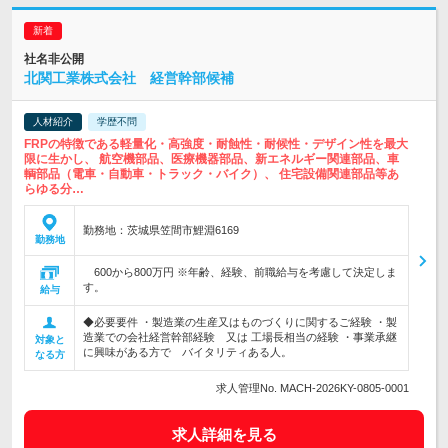
社名非公開
北関工業株式会社 経営幹部候補
人材紹介
学歴不問
FRPの特徴である軽量化・高強度・耐蝕性・耐候性・デザイン性を最大
限に生かし、 航空機部品、医療機器部品、新エネルギー関連部品、車
輌部品（電車・自動車・トラック・バイク）、 住宅設備関連部品等あ
らゆる分…
勤務地：茨城県笠間市鯉淵6169
勤務地
600から800万円 ※年齢、経験、前職給与を考慮して決定しま
す。
給与
◆必要要件 ・製造業の生産又はものづくりに関するご経験 ・製
造業での会社経営幹部経験 又は 工場長相当の経験 ・事業承継
対象と
に興味がある方で バイタリティある人。
なる方
求人管理No. MACH-2026KY-0805-0001
求人詳細を見る