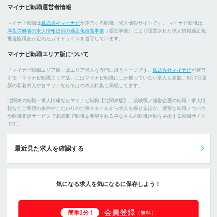
マイナビ転職運営者情報
マイナビ転職は
株式会社マイナビ
が運営する転職・求人情報サイトです。 マイナビ転職は、
厚生労働省の求人情報提供の適正化推進事業
（委託事業）により設置された求人情報適正化
推進協議会が定めたガイドラインを遵守しています。
マイナビ転職エリア版について
「マイナビ転職エリア版」はエリア求人を専門に扱うページです。
株式会社マイナビ
が運営
する「マイナビ転職エリア版」にはマイナビ転職にしか載っていない求人も多数。8月7日更
新の新着求人や各エリアならではの求人特集も掲載してます。
北関東の転職・求人情報ならマイナビ転職【北関東版】。茨城県／経営企画の転職・求人情
報などご希望の条件やこだわりの仕事スタイルから求人を探せるほか、豊富な転職ノウハウ
や転職支援サービスで北関東で転職を希望されるみなさんの転職活動を応援する転職サイト
です。
最近見た求人を確認する
気になる求人を気になるに保存しよう！
会員登録
簡単1分！
（無料）