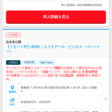
求人管理No. 260728MN81255552
求人詳細を見る
本日締切
社名非公開
【リモート可】HRBP（エイチアール・ビジネス・パートナ
ー）
人材紹介
学歴不問
High Class
① メガバンク資本とスタートアップ機動力を両立した希少なFintech ②
社会インパクトの大きい「金融インフラ」を自ら創れる ③ 新規事業
の“当事者”になれるポジション設計 ④ 大企業協業・規制対応に本気で
向…
勤務地 〒150-0013 東京都渋谷区恵比寿 1-20-18 三富ビル新館
4…
勤務地
年収800万円～1000万円
給与