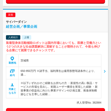
サイバーダイン
経営企画／事業企画
人材紹介
上場
装着型身体活動補助ロボットは国内市場においても、医療と労働力とい
う2つの大きな社会課題解決に貢献することが期待されて、今後も伸び
る企業にて就業できるチャンスです。
茨城県
勤務地
650-850万円 ※諸手当、福利厚生は雇用形態等諸条件により、
適…
給与
※以下いずれかのご経験をお持ちの方 ・新規性の高い製品・サ
ービスの市場を見出し、初期ユーザー獲得を実現した経験 ・新
対象と
規事業の収益化に向けた事業デザインや計画立案、推進体制構
なる方
築などを主導した経験…
求人管理No. 382884