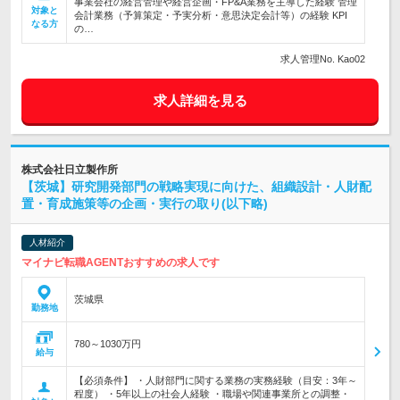
事業会社の経営管理や経営企画・FP&A業務を主導した経験 管理
対象と
会計業務（予算策定・予実分析・意思決定会計等）の経験 KPI
なる方
の…
求人管理No. Kao02
求人詳細を見る
株式会社日立製作所
【茨城】研究開発部門の戦略実現に向けた、組織設計・人財配
置・育成施策等の企画・実行の取り(以下略)
人材紹介
マイナビ転職AGENTおすすめの求人です
茨城県
勤務地
780～1030万円
給与
【必須条件】 ・人財部門に関する業務の実務経験（目安：3年～
程度） ・5年以上の社会人経験 ・職場や関連事業所との調整・