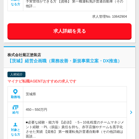
予実管理ができる方 【資格】 第一種運転免許普通自動車（その
なる方
他詳…
求人管理No. 10642904
求人詳細を見る
株式会社菊正塗装店
【茨城】経営企画職（業務改善・新規事業立案・DX推進）
人材紹介
マイナビ転職AGENTおすすめの求人です
茨城県
勤務地
450～550万円
給与
■必要な経験・能力等 【必須】 ・5～10名程度のチームマネジメ
ント経験 ・PL（損益）責任を持ち、赤字店舗やチームを黒字化
対象と
させた実績 【資格】 第一種運転免許普通自動車（その他詳細は
なる方
面談…