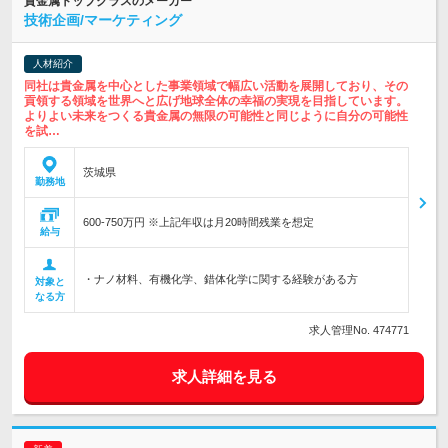
貴金属トップクラスのメーカー
技術企画/マーケティング
人材紹介
同社は貴金属を中心とした事業領域で幅広い活動を展開しており、その
貢領する領域を世界へと広げ地球全体の幸福の実現を目指しています。
よりよい未来をつくる貴金属の無限の可能性と同じように自分の可能性
を試…
茨城県
勤務地
600-750万円 ※上記年収は月20時間残業を想定
給与
・ナノ材料、有機化学、錯体化学に関する経験がある方
対象と
なる方
求人管理No. 474771
求人詳細を見る