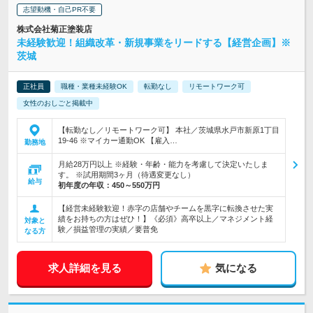
志望動機・自己PR不要
株式会社菊正塗装店
未経験歓迎！組織改革・新規事業をリードする【経営企画】※
茨城
正社員
職種・業種未経験OK
転勤なし
リモートワーク可
女性のおしごと掲載中
【転勤なし／リモートワーク可】 本社／茨城県水戸市新原1丁目
19-46 ※マイカー通勤OK 【雇入…
勤務地
月給28万円以上 ※経験・年齢・能力を考慮して決定いたしま
す。 ※試用期間3ヶ月（待遇変更なし）
給与
初年度の年収：
450～550万円
【経営未経験歓迎！赤字の店舗やチームを黒字に転換させた実
績をお持ちの方はぜひ！】《必須》高卒以上／マネジメント経
対象と
験／損益管理の実績／要普免
なる方
求人詳細を見る
気になる