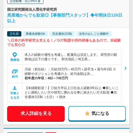
志望動機・自己PR不要
国立研究開発法人理化学研究所
異業種からでも歓迎◎【事務部門スタッフ】◆年間休日120日
以上
正社員
業種未経験OK
完全週休2日制
女性のおしごと掲載中
＼日本の科学研究を支える！／OJT制度や所内研修もあるので、未経験
でも安心◎
本人の経験や適性を考慮し、配属先は決定します。 研究所の勤
務地は以下の通りです。 和光地区／埼玉県…
勤務地
月給（初任給）：月給29万円～45万円＋諸手当＋賞与年2回 ※
経験やポジションを考慮の上、給与金額は決…
給与
初年度の年収：
482～749万円
【未経験歓迎！】◎短大卒以上◎社会人経験3年以上 ◆新しいこ
とに挑戦したい方や研究に携わる仕事に就きたい方大歓迎 ◆完
対象と
全週休2日制（土日）＋祝休
なる方
求人詳細を見る
気になる