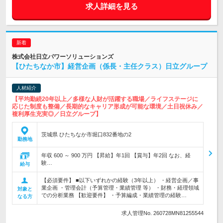
求人詳細を見る
株式会社日立パワーソリューションズ
【ひたちなか市】経営企画（係長・主任クラス）日立グループ
人材紹介
【平均勤続20年以上／多様な人財が活躍する職場／ライフステージに
応じた制度も整備／長期的なキャリア形成が可能な環境／土日祝休み／
複利厚生充実◎／日立グループ】
茨城県 ひたちなか市堀口832番地の2
勤務地
年収 600 ～ 900 万円 【昇給】年1回 【賞与】年2回 なお、経
験…
給与
【必須要件】 ■以下いずれかの経験（3年以上） ・経営企画／事
業企画 ・管理会計（予算管理・業績管理 等） ・財務・経理領域
対象と
での分析業務 【歓迎要件】 ・予算編成・業績管理の経験…
なる方
求人管理No. 260728MN81255544