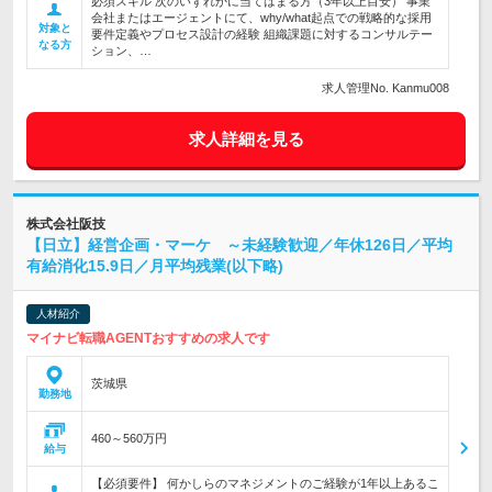
必須スキル 次のいずれかに当てはまる方（3年以上目安） 事業
会社またはエージェントにて、why/what起点での戦略的な採用
対象と
要件定義やプロセス設計の経験 組織課題に対するコンサルテー
なる方
ション、…
求人管理No. Kanmu008
求人詳細を見る
株式会社阪技
【日立】経営企画・マーケ ～未経験歓迎／年休126日／平均
有給消化15.9日／月平均残業(以下略)
人材紹介
マイナビ転職AGENTおすすめの求人です
茨城県
勤務地
460～560万円
給与
【必須要件】 何かしらのマネジメントのご経験が1年以上あるこ