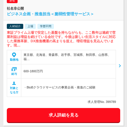
社名非公開
ビジネス企画・推進担当＜脆弱性管理サービス＞
人材紹介
上場
学歴不問
東証プライム上場で安定した基盤を持ちながらも、ここ数年は連続で営
業利益は増益を続けている会社です。今後は新しい生活スタイルに対応
した業務革新、DX推進機運の高まりを捉え、増収増益を見込んでいま
す。現…
東京都、北海道、青森県、岩手県、宮城県、秋田県、山形県、
福…
勤務地
600-1800万円
給与
・BtoBクラウドサービスの事業企画・推進のご経験
対象と
なる方
求人管理No. 399789
求人詳細を見る