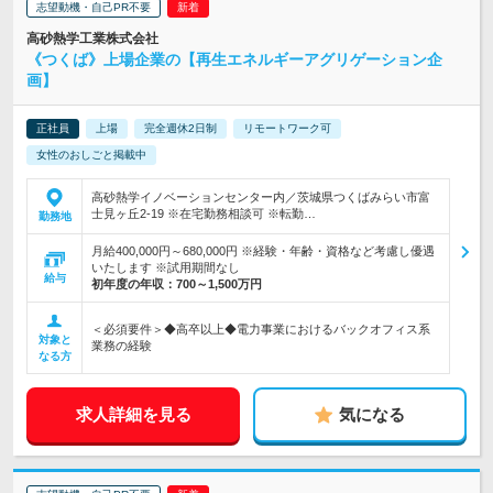
志望動機・自己PR不要
高砂熱学工業株式会社
《つくば》上場企業の【再生エネルギーアグリゲーション企
画】
正社員
上場
完全週休2日制
リモートワーク可
女性のおしごと掲載中
高砂熱学イノベーションセンター内／茨城県つくばみらい市富
士見ヶ丘2-19 ※在宅勤務相談可 ※転勤…
勤務地
月給400,000円～680,000円 ※経験・年齢・資格など考慮し優遇
いたします ※試用期間なし
給与
初年度の年収：
700～1,500万円
＜必須要件＞◆高卒以上◆電力事業におけるバックオフィス系
対象と
業務の経験
なる方
求人詳細を見る
気になる