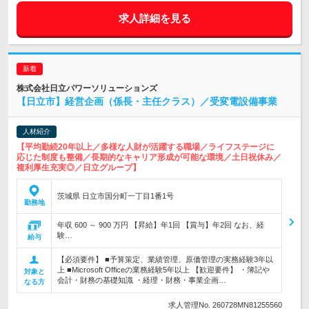
求人詳細を見る
株式会社日立パワーソリューションズ
【日立市】経営企画（係長・主任クラス）／受変電設備事業
人材紹介
【平均勤続20年以上／多様な人財が活躍する職場／ライフステージに
応じた制度も整備／長期的なキャリア形成が可能な環境／土日祝休み／
複利厚生充実◎／日立グループ】
茨城県 日立市国分町一丁目1番1号
勤務地
年収 600 ～ 900 万円 【昇給】年1回 【賞与】年2回 なお、経
験…
給与
【必須要件】 ■予算策定、業績管理、原価管理の実務経験3年以
上 ■Microsoft Officeの業務経験5年以上 【歓迎要件】 ・簿記や
対象と
会計・財務の基礎知識 ・経理・財務・事業企画…
なる方
求人管理No. 260728MN81255560