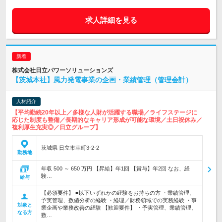
求人詳細を見る
株式会社日立パワーソリューションズ
【茨城本社】風力発電事業の企画・業績管理（管理会計）
人材紹介
【平均勤続20年以上／多様な人財が活躍する職場／ライフステージに
応じた制度も整備／長期的なキャリア形成が可能な環境／土日祝休み／
複利厚生充実◎／日立グループ】
茨城県 日立市幸町3-2-2
勤務地
年収 500 ～ 650 万円 【昇給】年1回 【賞与】年2回 なお、経
験…
給与
【必須要件】 ■以下いずれかの経験をお持ちの方 ・業績管理、
予実管理、数値分析の経験 ・経理／財務領域での実務経験 ・事
対象と
業企画や業務改善の経験 【歓迎要件】 ・予実管理、業績管理、
なる方
数…