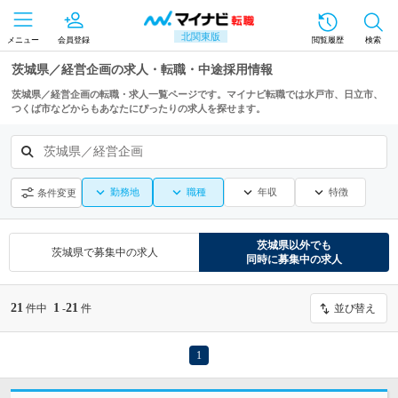
北関東版
メニュー
会員登録
閲覧履歴
検索
茨城県／経営企画の求人・転職・中途採用情報
茨城県／経営企画の転職・求人一覧ページです。マイナビ転職では水戸市、日立市、
つくば市などからもあなたにぴったりの求人を探せます。
茨城県／経営企画
勤務地
職種
年収
特徴
条件変更
茨城県
以外でも
茨城県
で募集中の求人
同時に募集中の求人
21
1
21
件中
-
件
並び替え
1