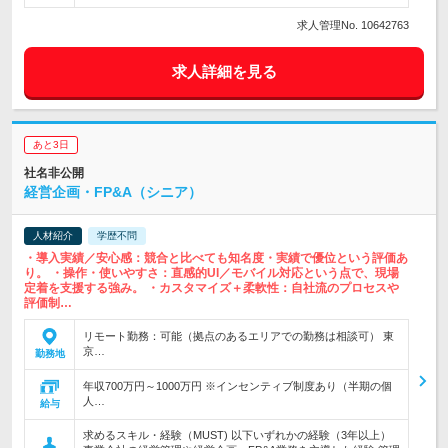
求人管理No. 10642763
求人詳細を見る
あと3日
社名非公開
経営企画・FP&A（シニア）
人材紹介
学歴不問
・導入実績／安心感：競合と比べても知名度・実績で優位という評価あ
り。 ・操作・使いやすさ：直感的UI／モバイル対応という点で、現場
定着を支援する強み。 ・カスタマイズ＋柔軟性：自社流のプロセスや
評価制…
リモート勤務：可能（拠点のあるエリアでの勤務は相談可） 東
京…
勤務地
年収700万円～1000万円 ※インセンティブ制度あり（半期の個
人…
給与
求めるスキル・経験（MUST) 以下いずれかの経験（3年以上）