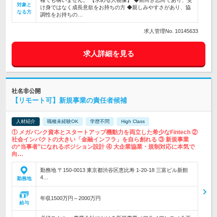
種でも構いません。 【求める人物像】 ◆前向き志向であり、受
対象と
け身ではなく成長意欲をお持ちの方 ◆親しみやすさがあり、協
なる方
調性をお持ちの…
求人管理No. 10145633
求人詳細を見る
社名非公開
【リモート可】新規事業の責任者候補
人材紹介
職種未経験OK
学歴不問
High Class
① メガバンク資本とスタートアップ機動力を両立した希少なFintech ②
社会インパクトの大きい「金融インフラ」を自ら創れる ③ 新規事業
の“当事者”になれるポジション設計 ④ 大企業協業・規制対応に本気で
向…
勤務地 〒150-0013 東京都渋谷区恵比寿 1-20-18 三富ビル新館
4…
勤務地
年収1500万円～2000万円
給与