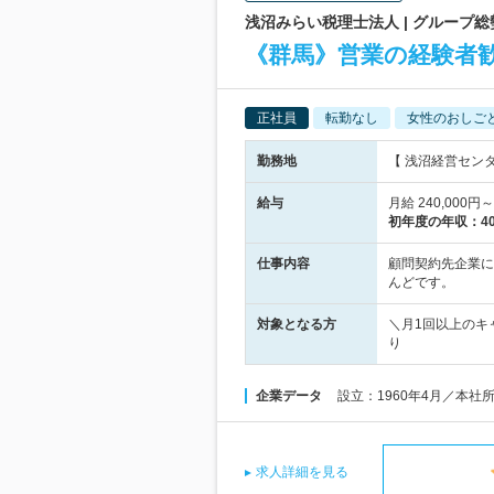
浅沼みらい税理士法人 | グループ
《群馬》営業の経験者
正社員
転勤なし
女性のおしご
勤務地
【 浅沼経営セン
給与
月給 240,00
初年度の年収：
4
仕事内容
顧問契約先企業に
んどです。
対象となる方
＼月1回以上のキ
り
企業データ
設立：1960年4月／本社
求人詳細を見る