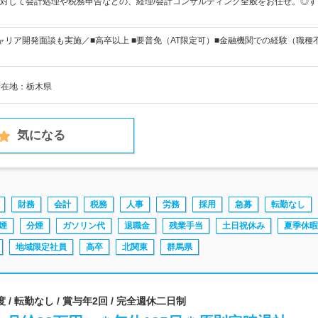
対して会計処理や税務申告などの、経理/会計コンサルティング全般をお任せ。◎
ャリア開発面談も実施／■高卒以上 ■要普免（AT限定可）■金融機関での経験（職
所在地：栃木県
気になる
財務
会計
税務
人事
労務
採用
急募
転勤なし
煙
分煙
ガソリン代
退職金
残業手当
土日祝休み
夏季休暇
地域限定社員
高卒
北関東
群馬県
 / 転勤なし / 賞与年2回 / 完全週休二日制