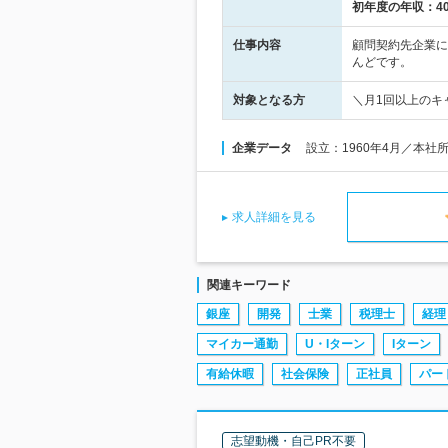
初年度の年収：
4
仕事内容
顧問契約先企業に
んどです。
対象となる方
＼月1回以上のキ
企業データ
設立：1960年4月／本社
求人詳細を見る
関連キーワード
銀座
開発
士業
税理士
経理
マイカー通勤
U・Iターン
Iターン
有給休暇
社会保険
正社員
パー
志望動機・自己PR不要