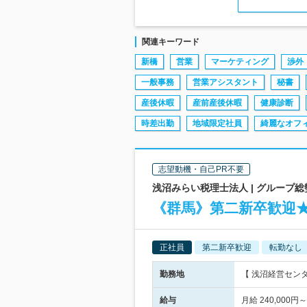
関連キーワード
新橋
営業
マーケティング
渉外
一般事務
営業アシスタント
秘書
産後休暇
産前産後休暇
健康診断
時差出勤
地域限定社員
綺麗なオフ
志望動機・自己PR不要
浅沼みらい税理士法人 | グループ
《群馬》第二新卒歓迎
正社員
第二新卒歓迎
転勤なし
勤務地
【 浅沼経営セン
給与
月給 240,00