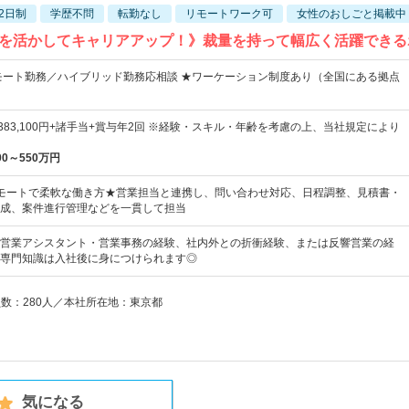
2日制
学歴不問
転勤なし
リモートワーク可
女性のおしごと掲載中
を活かしてキャリアアップ！》裁量を持って幅広く活躍できる
モート勤務／ハイブリッド勤務応相談 ★ワーケーション制度あり（全国にある拠点
円～383,100円+諸手当+賞与年2回 ※経験・スキル・年齢を考慮の上、当社規定により
00～550万円
モートで柔軟な働き方★営業担当と連携し、問い合わせ対応、日程調整、見積書・
成、案件進行管理などを一貫して担当
営業アシスタント・営業事務の経験、社内外との折衝経験、または反響営業の経
専門知識は入社後に身につけられます◎
員数：280人／本社所在地：東京都
気になる