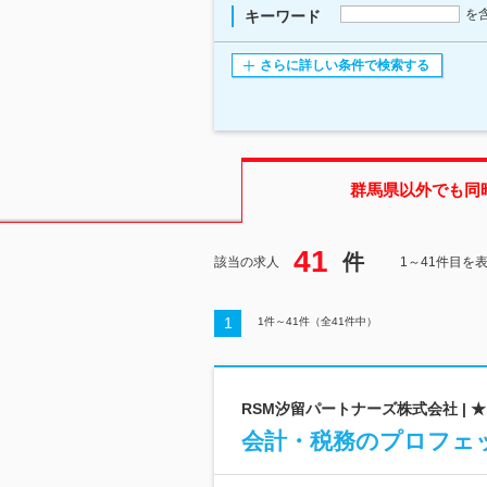
を
キーワード
さらに詳しい条件で検索する
群馬県
以外でも同
41
件
該当の求人
1～41件目を
1
1
件～
41
件（全
41
件中）
RSM汐留パートナーズ株式会社 |
会計・税務のプロフェ