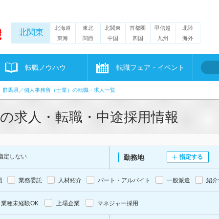
北海道
東北
北関東
首都圏
甲信越
北陸
北関東
東海
関西
中国
四国
九州
海外
転職ノウハウ
転職フェア・イベント
群馬県／個人事務所（士業）の転職・求人一覧
）の求人・転職・中途採用情報
指定しない
勤務地
指定する
員
業務委託
人材紹介
パート・アルバイト
一般派遣
紹介
業種未経験OK
上場企業
マネジャー採用