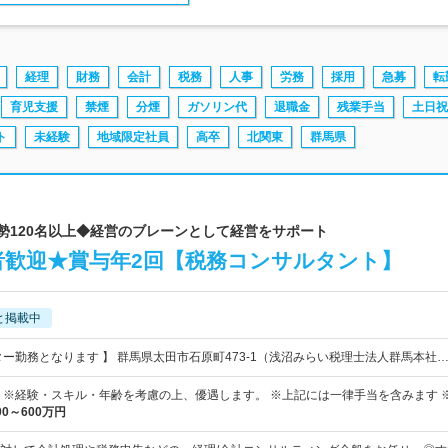
経理
財務
会計
税務
人事
労務
採用
急募
転
育児支援
禁煙
分煙
ガソリン代
退職金
残業手当
土日祝
ト
未経験
地域限定社員
高卒
北関東
群馬県
総勢120名以上◆経営のブレーンとして経営をサポート
者歓迎★賞与年2回【税務コンサルタント】
と掲載中
ター勤務となります 】 群馬県太田市石原町473-1（浅沼みらい税理士法人群馬本社
0円～ ※経験・スキル・年齢を考慮の上、優遇します。 ※上記には一律手当を含みます 
00～600万円