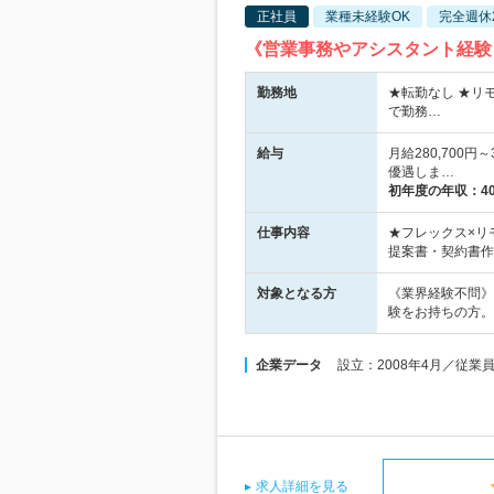
正社員
業種未経験OK
完全週休
《営業事務やアシスタント経験
勤務地
★転勤なし ★リ
で勤務…
給与
月給280,700
優遇しま…
初年度の年収：
4
仕事内容
★フレックス×リ
提案書・契約書作
対象となる方
《業界経験不問》
験をお持ちの方。
企業データ
設立：2008年4月／従業
求人詳細を見る