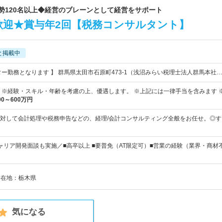
総勢120名以上◆経営のブレーンとして経営をサポート
歓迎★賞与年2回【税務コンサルタント】
と掲載中
ター勤務となります 】 群馬県太田市石原町473-1（浅沼みらい税理士法人群馬本社
0円～ ※経験・スキル・年齢を考慮の上、優遇します。 ※上記には一律手当を含みます 
00～600万円
対して会計処理や税務申告などの、経理/会計コンサルティング全般をお任せ。◎
ャリア開発面談も実施／■高卒以上 ■要普免（AT限定可）■営業の経験（業界・商
所在地：栃木県
気になる