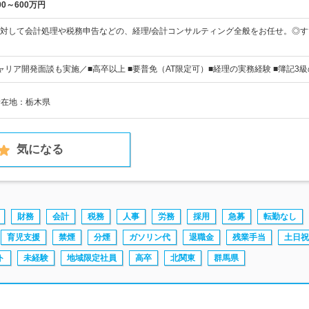
00～600万円
対して会計処理や税務申告などの、経理/会計コンサルティング全般をお任せ。◎
ャリア開発面談も実施／■高卒以上 ■要普免（AT限定可）■経理の実務経験 ■簿記3
所在地：栃木県
気になる
財務
会計
税務
人事
労務
採用
急募
転勤なし
育児支援
禁煙
分煙
ガソリン代
退職金
残業手当
土日祝
ト
未経験
地域限定社員
高卒
北関東
群馬県