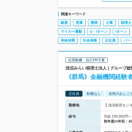
関連キーワード
銀座
営業
開発
士業
税理士
マイカー通勤
U・Iターン
Iターン
有給休暇
社会保険
正社員
パー
志望動機・自己PR不要
浅沼みらい税理士法人 | グループ
《群馬》金融機関経験
正社員
転勤なし
女性のおしご
勤務地
【 浅沼経営セン
給与
月給 240,00
初年度の年収：
4