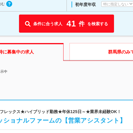
含む
特に指定しない
初年度年収
41
件
条件に合う求人
を検索する
時に募集中の求人
群馬県
のみ
表示中
 ★フレックス★ハイブリッド勤務★年休125日～★業界未経験OK！
ッショナルファームの【営業アシスタント】