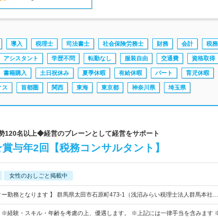
導入
税理士
司法書士
社会保険労務士
財務
会計
税務
アシスタント
学歴不問
転勤なし
服装自由
交通費
資格取得
書籍購入
土日祝休み
夏季休暇
有給休暇
パート
育児休暇
ィス
首都圏
関西
東海
東京都
神奈川県
埼玉県
総勢120名以上◆経営のブレーンとして経営をサポート
★賞与年2回【税務コンサルタント】
女性のおしごと掲載中
ター勤務となります 】 群馬県太田市石原町473-1（浅沼みらい税理士法人群馬本社
0円～ ※経験・スキル・年齢を考慮の上、優遇します。 ※上記には一律手当を含みます 