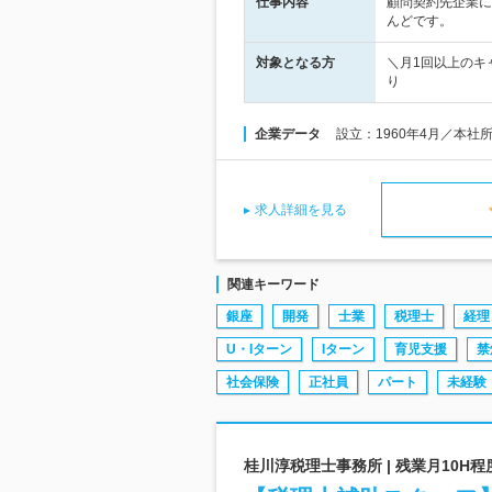
仕事内容
顧問契約先企業に
んどです。
対象となる方
＼月1回以上のキ
り
企業データ
設立：1960年4月／本社
求人詳細を見る
関連キーワード
銀座
開発
士業
税理士
経理
U・Iターン
Iターン
育児支援
禁
社会保険
正社員
パート
未経験
桂川淳税理士事務所 | 残業月10H程度