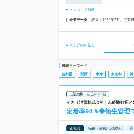
メッセージ画像
企業データ
設立：1989年7月／従業
求人詳細を見る
関連キーワード
首都圏
関西
東海
東京都
神
志望動機・自己PR不要
イカリ消毒株式会社 | 未経験歓迎
定着率94％◆衛生管
正社員
職種・業種未経験OK
完