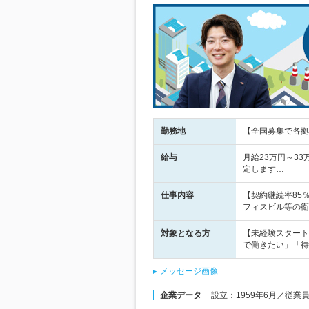
勤務地
【全国募集で各拠
給与
月給23万円～3
定します…
仕事内容
【契約継続率85
フィスビル等の衛
対象となる方
【未経験スタート
で働きたい」「待
メッセージ画像
企業データ
設立：1959年6月／従業