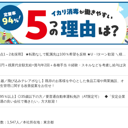
点1～2名採用】 ★転勤なしで配属先は100％希望を反映 ★U・Iターン歓迎 ＼積…
3万円＋残業代全額支給+賞与年2回＋各種手当 ※経験・スキルなどを考慮し給与は決
％越／飛び込みテレアポなし】既存のお客様を中心とした食品工場や商業施設、オ
生管理に関する改善提案をお任せ！
95％以上】◎35歳以下の方／要普通自動車運転免許（AT限定可） ◆「安定企業
遇の良い会社で働きたい」方大歓迎！
員数：1,547人／本社所在地：東京都