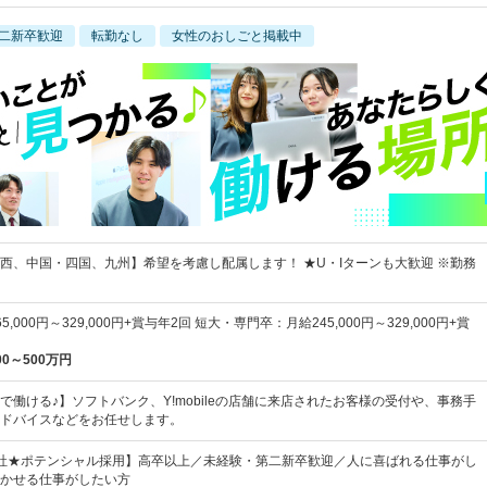
二新卒歓迎
転勤なし
女性のおしごと掲載中
西、中国・四国、九州】希望を考慮し配属します！ ★U・Iターンも大歓迎 ※勤務
,000円～329,000円+賞与年2回 短大・専門卒：月給245,000円～329,000円+賞
00～500万円
で働ける♪】ソフトバンク、Y!mobileの店舗に来店されたお客様の受付や、事務手
ドバイスなどをお任せします。
社★ポテンシャル採用】高卒以上／未経験・第二新卒歓迎／人に喜ばれる仕事がし
かせる仕事がしたい方