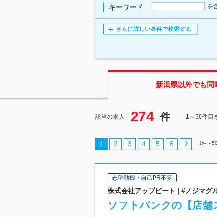
を
キーワード
さらに詳しい条件で検索する
新潟県
以外でも同
274
件
該当の求人
1～50件目
1
2
3
4
5
6
1
件～
5
志望動機・自己PR不要
株式会社アップビート | #ノジマグ
ソフトバンクの【店舗ス