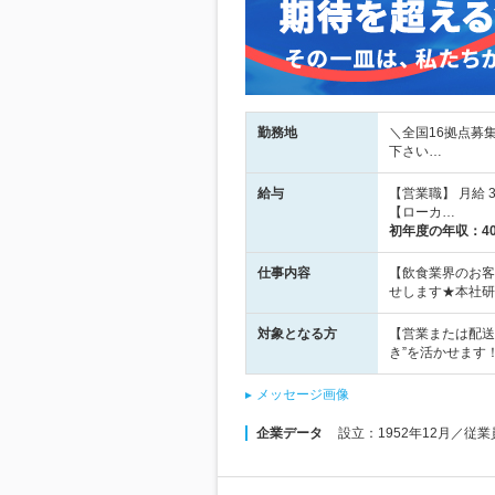
勤務地
＼全国16拠点募
下さい…
給与
【営業職】 月給 3
【ローカ…
初年度の年収：
4
仕事内容
【飲食業界のお客
せします★本社研
対象となる方
【営業または配送
き”を活かせます
メッセージ画像
企業データ
設立：1952年12月／従