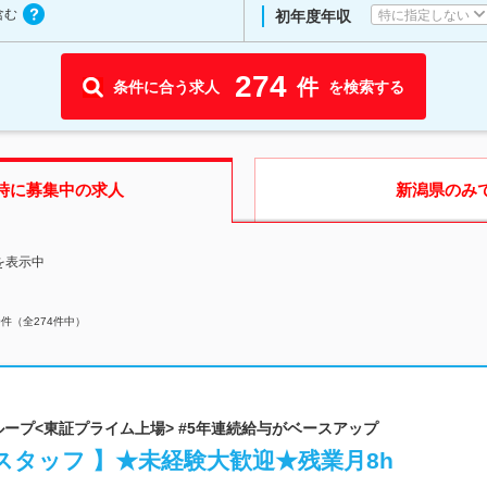
含む
特に指定しない
初年度年収
274
件
条件に合う求人
を検索する
時に募集中の求人
新潟県
のみ
を表示中
0
件（全
274
件中）
ループ<東証プライム上場> #5年連続給与がベースアップ
タッフ 】★未経験大歓迎★残業月8h