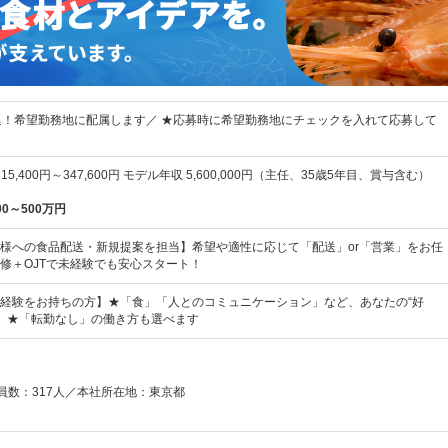
集！希望勤務地に配属します／ ★応募時に希望勤務地にチェックを入れて応募して
15,400円～347,600円 モデル年収 5,600,000円（主任、35歳5年目、賞与含む）
00～500万円
様への食品配送・新規提案を担当】希望や適性に応じて「配送」or「営業」をお任
修＋OJTで未経験でも安心スタート！
経験をお持ちの方】★「食」「人とのコミュニケーション」など、あなたの“好
！ ★「転勤なし」の働き方も選べます
業員数：317人／本社所在地：東京都