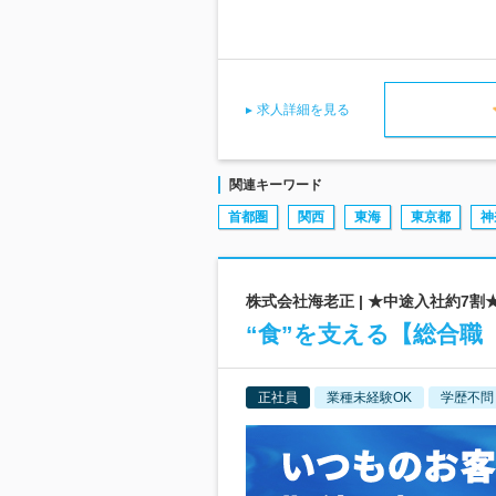
求人詳細を見る
関連キーワード
首都圏
関西
東海
東京都
神
株式会社海老正 | ★中途入社約7
“食”を支える【総合職
正社員
業種未経験OK
学歴不問