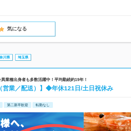
気になる
奈川県
埼玉県
割★異業種出身者も多数活躍中！平均勤続約19年！
（営業／配送）】◆年休121日/土日祝休み
第二新卒歓迎
転勤なし