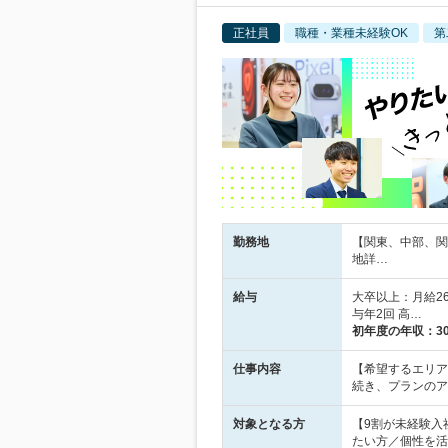
正社員
職種・業種未経験OK
第
勤務地
【関東、中部、関
地詳…
給与
大卒以上：月給265
与年2回 高…
初年度の年収：
3
仕事内容
【希望するエリア
続き、プランのア
対象となる方
【9割が未経験入
たい方／個性を活