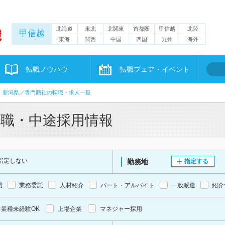
北海道
東北
北関東
首都圏
甲信越
北陸
甲信越
東海
関西
中国
四国
九州
海外
転職ノウハウ
転職フェア・イベント
新潟県／専門商社の転職・求人一覧
転職・中途採用情報
指定しない
勤務地
指定する
員
業務委託
人材紹介
パート・アルバイト
一般派遣
紹介
業種未経験OK
上場企業
マネジャー採用