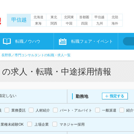
北海道
東北
北関東
首都圏
甲信越
北陸
甲信越
東海
関西
中国
四国
九州
海外
転職ノウハウ
転職フェア・イベント
長野県／専門コンサルタントの転職・求人一覧
トの求人・転職・中途採用情報
指定しない
勤務地
指定する
員
業務委託
人材紹介
パート・アルバイト
一般派遣
紹介
業種未経験OK
上場企業
マネジャー採用