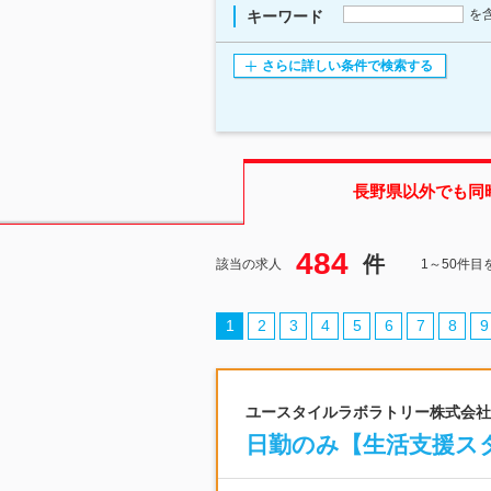
を
キーワード
さらに詳しい条件で検索する
長野県
以外でも同
484
件
該当の求人
1～50件目
1
2
3
4
5
6
7
8
9
ユースタイルラボラトリー株式会社 |
日勤のみ【生活支援スタ