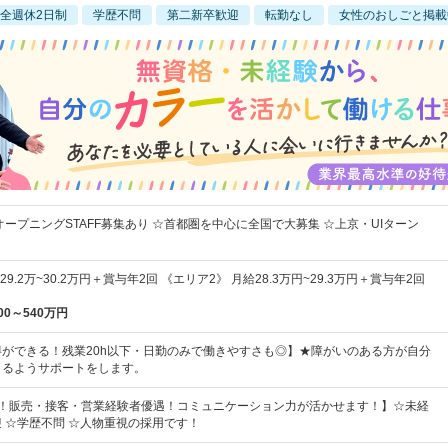
全週休2日制
学歴不問
第二新卒歓迎
転勤なし
女性のおしごと掲載
オープニングSTAFF募集あり ☆首都圏を中心に全国で大募集 ☆上京・UIターン
9.2万~30.2万円＋賞与年2回 《エリア2》 月給28.3万円~29.3万円＋賞与年2回
00～540万円
ができる！残業20h以下・日勤のみで働きやすさも◎】★障がいのある方が自分
きるようサポートをします。
割！販売・接客・営業経験者優遇！コミュニケーション力が活かせます！】☆未経
 ☆学歴不問 ☆人物重視の採用です！