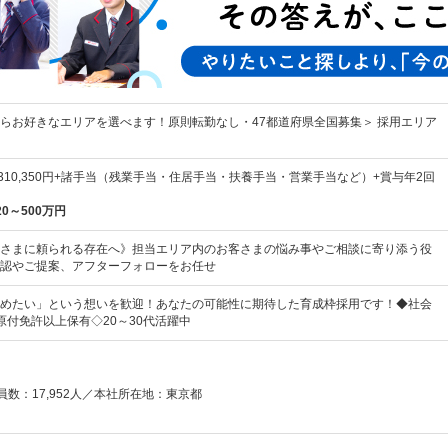
らお好きなエリアを選べます！原則転勤なし・47都道府県全国募集＞ 採用エリア
円～310,350円+諸手当（残業手当・住居手当・扶養手当・営業手当など）+賞与年2回
20～500万円
さまに頼られる存在へ》担当エリア内のお客さまの悩み事やご相談に寄り添う役
認やご提案、アフターフォローをお任せ
めたい」という想いを歓迎！あなたの可能性に期待した育成枠採用です！◆社会
原付免許以上保有◇20～30代活躍中
員数：17,952人／本社所在地：東京都