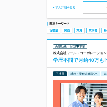
求人詳細を見る
関連キーワード
首都圏
関西
東海
東京都
神
志望動機・自己PR不要
株式会社ワールドコーポレーション 
学歴不問で月給40万も
正社員
職種・業種未経験OK
完