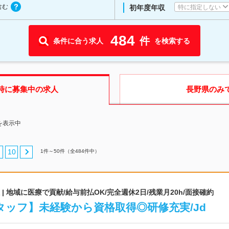
含む
特に指定しない
初年度年収
484
件
条件に合う求人
を検索する
時に募集中の求人
長野県
のみ
を表示中
10
1
件～
50
件（全
484
件中）
 地域に医療で貢献/給与前払OK/完全週休2日/残業月20h/面接確約
ッフ】未経験から資格取得◎研修充実/Jd