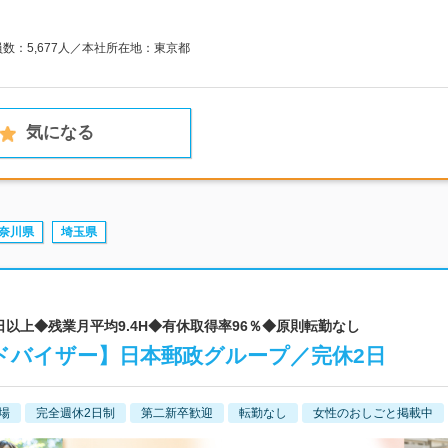
員数：5,677人／本社所在地：東京都
気になる
奈川県
埼玉県
0日以上◆残業月平均9.4H◆有休取得率96％◆原則転勤なし
ドバイザー】日本郵政グループ／完休2日
場
完全週休2日制
第二新卒歓迎
転勤なし
女性のおしごと掲載中