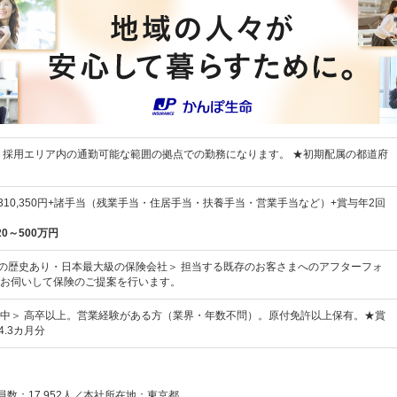
 採用エリア内の通勤可能な範囲の拠点での勤務になります。 ★初期配属の都道府
円～310,350円+諸手当（残業手当・住居手当・扶養手当・営業手当など）+賞与年2回
20～500万円
上の歴史あり・日本最大級の保険会社＞ 担当する既存のお客さまへのアフターフォ
お伺いして保険のご提案を行います。
中＞ 高卒以上。営業経験がある方（業界・年数不問）。原付免許以上保有。★賞
4.3カ月分
員数：17,952人／本社所在地：東京都