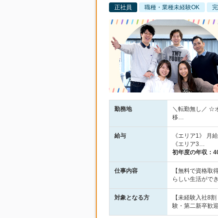
正社員
職種・業種未経験OK
完
勤務地
＼転勤無し／ ☆
移…
給与
《エリア1》 月給2
《エリア3…
初年度の年収：
4
仕事内容
【無料で資格取得
らしい生活がで
対象となる方
【未経験入社8
験・第二新卒歓迎