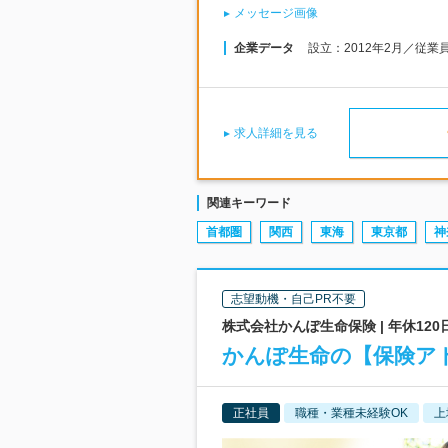
メッセージ画像
企業データ
設立：2012年2月／従業
求人詳細を見る
関連キーワード
首都圏
関西
東海
東京都
神
志望動機・自己PR不要
株式会社かんぽ生命保険 | 年休12
かんぽ生命の【保険ア
正社員
職種・業種未経験OK
上