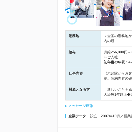
勤務地
＜全国の勤務地か
内の通…
給与
月給256,800
※ご入社…
初年度の年収：
4
仕事内容
《未経験からお客
割。契約内容の確
対象となる方
「新しいことを始
人経験1年以上◆
メッセージ画像
企業データ
設立：2007年10月／従業