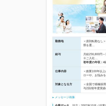
勤務地
＜原則転勤なし＞
県を選…
給与
月給256,800
※ご入社…
初年度の年収：
4
仕事内容
＜創業100年以
ローや、お悩みを
対象となる方
＜全国で積極採用
与2回/前年度実績
メッセージ画像
企業データ
設立：2007年10月／従業