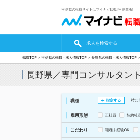
甲信越の転職サイトはマイナビ転職 [甲信越版]
求人を検索する
転職TOP
甲信越の転職・求人情報TOP
長野県の転職・求人情報TOP
長野県／専門コンサルタン
特に
職種
指定する
雇用形態
正社員
契約社
こだわり
職種未経験OK