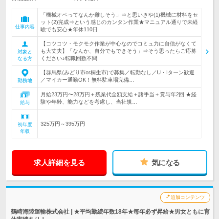
「機械オペってなんか難しそう」⇒と思いきや(1)機械に材料をセ
ット(2)完成⇒という感じのカンタン作業★マニュアル通りで未経
仕事内容
験でも安心★年休110日
【コツコツ・モクモク作業が中心なのでコミュ力に自信がなくて
も大丈夫】「なんか、自分でもできそう」⇒そう思ったらご応募
対象と
ください♪転職回数不問
なる方
【群馬県(みどり市or桐生市)で募集／転勤なし／U・Iターン歓迎
／マイカー通勤OK！無料駐車場完備…
勤務地
月給23万円〜28万円＋残業代全額支給＋諸手当＋賞与年2回 ★経
験や年齢、能力などを考慮し、当社規…
給与
325万円～395万円
初年度
年収
求人詳細を見る
気になる
追加コンテンツ
鶴崎海陸運輸株式会社 | ★平均勤続年数18年★毎年必ず昇給★男女ともに育