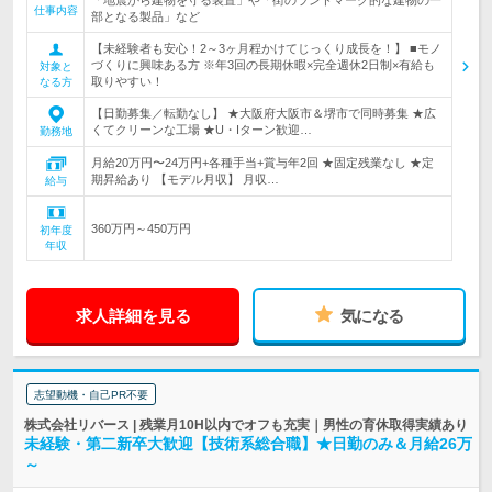
「地震から建物を守る装置」や「街のランドマーク的な建物の一
仕事内容
部となる製品」など
【未経験者も安心！2～3ヶ月程かけてじっくり成長を！】 ■モノ
づくりに興味ある方 ※年3回の長期休暇×完全週休2日制×有給も
対象と
取りやすい！
なる方
【日勤募集／転勤なし】 ★大阪府大阪市＆堺市で同時募集 ★広
くてクリーンな工場 ★U・Iターン歓迎…
勤務地
月給20万円〜24万円+各種手当+賞与年2回 ★固定残業なし ★定
期昇給あり 【モデル月収】 月収…
給与
360万円～450万円
初年度
年収
求人詳細を見る
気になる
志望動機・自己PR不要
株式会社リバース | 残業月10H以内でオフも充実｜男性の育休取得実績あり
未経験・第二新卒大歓迎【技術系総合職】★日勤のみ＆月給26万
～