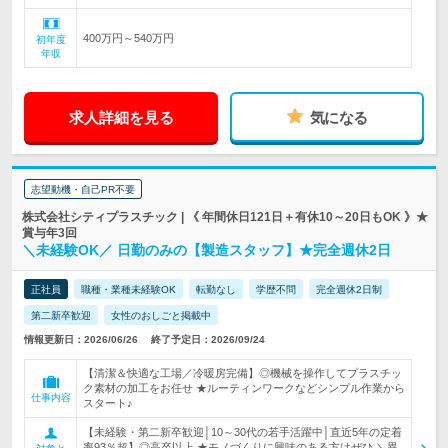
400万円～540万円
初年度
年収
求人詳細を見る
気になる
志望動機・自己PR不要
株式会社シティプラスチック | 《 年間休日121日＋有休10～20日もOK 》★
賞与年3回
＼未経験OK／ 日勤のみの【製造スタッフ】★完全週休2日
正社員
職種・業種未経験OK
転勤なし
学歴不問
完全週休2日制
第二新卒歓迎
女性のおしごと掲載中
情報更新日：2026/06/26
終了予定日：2026/09/24
【清潔＆快適な工場／冷暖房完備】◎機械を操作してプラスチッ
ク素材の加工をお任せ ★ルーティンワークなどシンプル作業から
仕事内容
スタート♪
【未経験・第二新卒歓迎│10～30代の若手活躍中│直近5年の定着
率93％超】◎高卒以上 ★モノづくりに興味のある方はぜひ ＼異