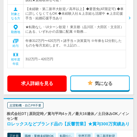
挑戦★資格取得も可能！
【未経験・第二新卒大歓迎／高卒以上】◆要普免(AT限定可) ◆車
に詳しくなくてもOK ◆未経験入社＆上京組も活躍中 ★上京応援
対象と
手当・結婚応援手当あり
なる方
★転勤なし・UIターン歓迎！ 東京都（品川区・大田区・文京区）
にある、いずれかの店舗に配属 ※勤務…
勤務地
年俸312万円〜420万円＋諸手当＋決算賞与 ※年俸を12分割した
ものを毎月支給します。 ※上記の…
給与
312万円～420万円
初年度
年収
求人詳細を見る
気になる
志望動機・自己PR不要
株式会社DT | 原則定時／賞与平均4ヶ月／最大16連休／土日休みOK／イン
セン有
ロレックスなどブランド品の【反響営業】★賞与300万実績あり
正社員
職種・業種未経験OK
転勤なし
学歴不問
第二新卒歓迎