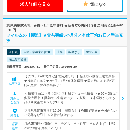
求人詳細を見る
気になる
東洋紡株式会社 | ★寮・社宅1年無料 ★新食堂OPEN！3食ご用意＆1食平均
310円
フィルムの【製造】★賞与実績5か月分／有休平均17日／手当充
実
正社員
職種・業種未経験OK
上場
転勤なし
学歴不問
第二新卒歓迎
情報更新日：2026/07/21
終了予定日：2026/08/20
【 スマホやPCで内定まで完結可能♪ 】新工場or既存工場で勤務
★残業月10h程 ★2か月に1回5連休取得可 ★固定給に加え約5万
仕事内容
円の交替・深夜手当あり！
＜ 応募理由は本音でOK！正社員デビューも応援 ＞★20～30代が
多数活躍中 ★異業種出身者やUIターン多数！ ★未経験からでも
対象と
頑張り次第でキャリアUP可
なる方
福井県敦賀市東洋町10-24 【転勤なし！WEBで実施★全国からの
ご応募を歓迎】 ☆条件に該当する…
勤務地
月給25万円〜(残業手当・子ども手当・住宅手当を含まず) 【例】
28歳の場合 月額：292,100…
給与