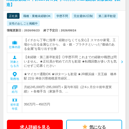
造】
正社員
職種・業種未経験OK
学歴不問
完全週休2日制
第二新卒歓迎
女性のおしごと掲載中
情報更新日：2026/06/23
終了予定日：2026/08/24
【イチから丁寧に指導！経験がなくても安心】スマホや家電、工
場から出る金属などから、 金・銀・プラチナといった“価値のあ
仕事内容
る金属”を取り出す仕事
【未経験・第二新卒歓迎】◎学歴不問 これまでの経験や職歴は問
いません。★正社員が初めての方も歓迎 ★転職回数が多い方も気
対象と
にせずご応募ください
なる方
★マイカー通勤OK ★UIターンも歓迎 ★JR横浜線・京王線 橋本
駅 22分 神奈川県相模原市緑区…
勤務地
月給245,000円~295,000円＋賞与年3回（計4ヶ月分※前年度実
績）＋各種手当（家族手当、…
給与
350万円～450万円
初年度
年収
求人詳細を見る
気になる