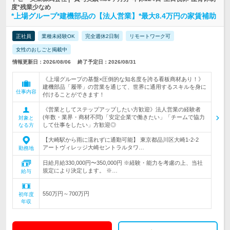
度*残業少なめ
*上場グループ*建機部品の【法人営業】*最大8.4万円の家賃補助
正社員
業種未経験OK
完全週休2日制
リモートワーク可
女性のおしごと掲載中
情報更新日：2026/08/06
終了予定日：2026/08/31
《上場グループの基盤×圧倒的な知名度を誇る看板商材あり！》
建機部品「履帯」の営業を通じて、世界に通用するスキルを身に
仕事内容
付けることができます！
《営業としてステップアップしたい方歓迎》法人営業の経験者
(年数・業界・商材不問)「安定企業で働きたい」「チームで協力
対象と
して仕事をしたい」方歓迎◎
なる方
【大崎駅から雨に濡れずに通勤可能】 東京都品川区大崎1-2-2
アートヴィレッジ大崎セントラルタワ…
勤務地
日給月給330,000円〜350,000円 ※経験・能力を考慮の上、当社
規定により決定します。 ※…
給与
550万円～700万円
初年度
年収