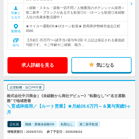
＜経験・スキル・資格一切不問／人物重視のポテンシャル採用＞
第二新卒・ブランクがある方も歓迎◎U・Iターンも歓迎◎未経験
対象と
入社の先輩多数活躍中！
なる方
★マイカー通勤OK★UIターン歓迎★ 群馬県伊勢崎市波志江町
4566
勤務地
【月給】25万円〜+諸手当+賞与年2回 ※上記は保証される最低給
与額です。 ※ご年齢やご経験、能力…
給与
求人詳細を見る
気になる
志望動機・自己PR不要
株式会社中川商会 | 《未経験から商社デビュー》"転勤なし"×"名古屋勤
務"で地域密着
＼育成枠採用／【ルート営業】★月給28.6万円～＆賞与実績5ヶ
月
正社員
職種・業種未経験OK
転勤なし
第二新卒歓迎
情報更新日：2026/07/21
終了予定日：2026/08/24