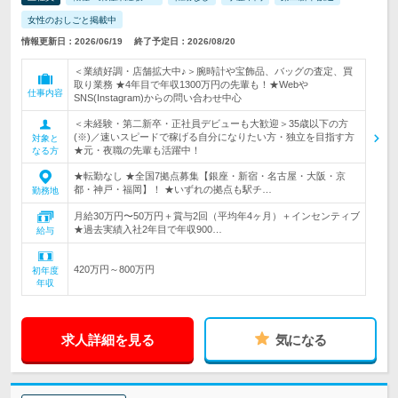
女性のおしごと掲載中
情報更新日：2026/06/19
終了予定日：2026/08/20
＜業績好調・店舗拡大中♪＞腕時計や宝飾品、バッグの査定、買
取り業務 ★4年目で年収1300万円の先輩も！★Webや
仕事内容
SNS(Instagram)からの問い合わせ中心
＜未経験・第二新卒・正社員デビューも大歓迎＞35歳以下の方
(※)／速いスピードで稼げる自分になりたい方・独立を目指す方
対象と
★元・夜職の先輩も活躍中！
なる方
★転勤なし ★全国7拠点募集【銀座・新宿・名古屋・大阪・京
都・神戸・福岡】！ ★いずれの拠点も駅チ…
勤務地
月給30万円〜50万円＋賞与2回（平均年4ヶ月）＋インセンティブ
★過去実績入社2年目で年収900…
給与
420万円～800万円
初年度
年収
求人詳細を見る
気になる