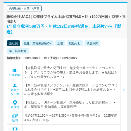
志望動機・自己PR不要
株式会社UACJ | ◎東証プライム上場 ◎賞与4.8ヶ月（100万円超）◎寮・社
宅あり
1年目年収例560万円・年休132日の好待遇を、未経験から【製
造】
正社員
職種・業種未経験OK
上場
転勤なし
学歴不問
第二新卒歓迎
情報更新日：2026/06/26
終了予定日：2026/08/27
【資格取得で最大20万円支給！超安定企業で一生モノのスキル
を！】アルミニウム等の加工・製造をお任せします。★最初はシ
仕事内容
ンプルな作業からスタート♪
【第二新卒歓迎！／ポテンシャル重視の採用！／ゼロからプロに
なれる会社です！】■高卒以上 ◎中途6割以上！未経験スタート
対象と
の先輩も多数活躍中！
なる方
【転勤なし・UIターン歓迎／「東海通駅」より徒歩約10分 】 ▼
名古屋製造所 愛知県名古屋市港区千…
勤務地
月給24万2,150円〜28万1,350円+各種手当+賞与年2回（2025年度
4.8ヶ月分） ※あ…
給与