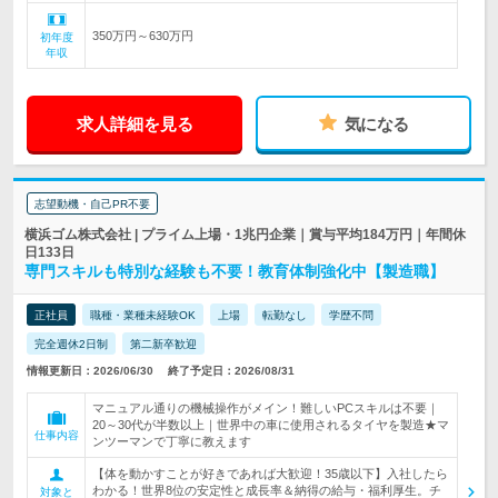
350万円～630万円
初年度
年収
求人詳細を見る
気になる
志望動機・自己PR不要
横浜ゴム株式会社 | プライム上場・1兆円企業｜賞与平均184万円｜年間休
日133日
専門スキルも特別な経験も不要！教育体制強化中【製造職】
正社員
職種・業種未経験OK
上場
転勤なし
学歴不問
完全週休2日制
第二新卒歓迎
情報更新日：2026/06/30
終了予定日：2026/08/31
マニュアル通りの機械操作がメイン！難しいPCスキルは不要｜
20～30代が半数以上｜世界中の車に使用されるタイヤを製造★マ
仕事内容
ンツーマンで丁寧に教えます
【体を動かすことが好きであれば大歓迎！35歳以下】入社したら
わかる！世界8位の安定性と成長率＆納得の給与・福利厚生。チ
対象と