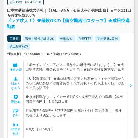
志望動機・自己PR不要
日本空港給油株式会社 | 【JAL・ANA・石油大手が共同出資】★年休121日
★有休取得100％
《レア求人！》未経験OKの【航空機給油スタッフ】★成田空港
勤務
正社員
職種・業種未経験OK
転勤なし
学歴不問
完全週休2日制
第二新卒歓迎
情報更新日：2026/06/19
終了予定日：2026/09/17
【ボーイング・エアバス…世界中の飛行機に給油しよう！】★成
田空港の飛行機の96％を当社が担当！★資格取得支援制度が充実
仕事内容
【U-39限定採用】★未経験者の応募大歓迎★＼マイナビ転職から
の転職実績多数／◎要普免◎30代で月収35万円以上も可能！◎女
対象と
性社員も活躍中！
なる方
◆原則転勤なし・マイカー通勤OK・成田空港内での勤務 【成田
国際空港内 】 千葉県成田市
勤務地
月給25万2,000円〜39万5,500円 ※経験や能力等を考慮し、当社
規程により決定いたします…
給与
400万円～650万円
初年度
年収