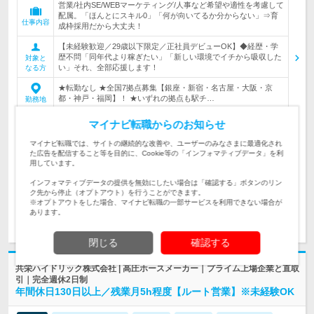
営業/社内SE/WEBマーケティング/人事など希望や適性を考慮して
配属。「ほんとにスキル0」「何が向いてるか分からない」⇒育
仕事内容
成枠採用だから大丈夫！
【未経験歓迎／29歳以下限定／正社員デビューOK】◆経歴・学
歴不問「同年代より稼ぎたい」「新しい環境でイチから吸収した
対象と
い」それ、全部応援します！
なる方
★転勤なし ★全国7拠点募集【銀座・新宿・名古屋・大阪・京
都・神戸・福岡】！ ★いずれの拠点も駅チ…
勤務地
月給30万円〜50万円＋賞与2回（平均年4ヶ月）＋インセンティブ
マイナビ転職からのお知らせ
★過去実績入社2年目で年収900…
給与
マイナビ転職では、サイトの継続的な改善や、ユーザーのみなさまに最適化され
た広告を配信すること等を目的に、Cookie等の「インフォマティブデータ」を利
420万円～800万円
初年度
用しています。
年収
インフォマティブデータの提供を無効にしたい場合は「確認する」ボタンのリン
ク先から停止（オプトアウト）を行うことができます。
※オプトアウトをした場合、マイナビ転職の一部サービスを利用できない場合が
あります。
求人詳細を見る
気になる
閉じる
確認する
共栄ハイドリック株式会社 | 高圧ホースメーカー｜プライム上場企業と直取
引｜完全週休2日制
年間休日130日以上／残業月5h程度【ルート営業】※未経験OK