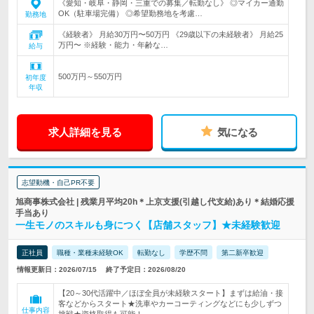
《愛知・岐阜・静岡・三重での募集／転勤なし》 ◎マイカー通勤
OK（駐車場完備） ◎希望勤務地を考慮…
勤務地
《経験者》 月給30万円〜50万円 《29歳以下の未経験者》 月給25
万円〜 ※経験・能力・年齢な…
給与
500万円～550万円
初年度
年収
求人詳細を見る
気になる
志望動機・自己PR不要
旭商事株式会社 | 残業月平均20h＊上京支援(引越し代支給)あり＊結婚応援
手当あり
一生モノのスキルも身につく【店舗スタッフ】★未経験歓迎
正社員
職種・業種未経験OK
転勤なし
学歴不問
第二新卒歓迎
情報更新日：2026/07/15
終了予定日：2026/08/20
【20～30代活躍中／ほぼ全員が未経験スタート】まずは給油・接
客などからスタート★洗車やカーコーティングなどにも少しずつ
仕事内容