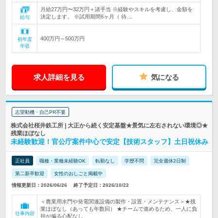
月給27万円〜32万円＋諸手当 ※経験やスキルを考慮し、金額を
決定します。 ※試用期間6ヶ月（ 待…
給与
400万円～500万円
初年度
年収
求人詳細を見る
気になる
志望動機・自己PR不要
株式会社桜井鉄工所 | 大正から続く安定基盤★景気に左右されない環境◎★
残業ほぼなし
未経験歓迎！官公庁案件中心で安定【技術スタッフ】土日祝休み
正社員
職種・業種未経験OK
転勤なし
学歴不問
完全週休2日制
第二新卒歓迎
女性のおしごと掲載中
情報更新日：2026/06/26
終了予定日：2026/10/22
＜農業用水門や発電関連設備の製作・設置・メンテナンス＞★残
業ほぼなし（あっても年数回） ★チームで進めるため、一人に負
仕事内容
担が偏る心配なし