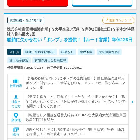
追加コンテンツ
志望動機・自己PR不要
株式会社帝国機械製作所 | ☆大手企業と取引☆完休2日制(土日)☆基本定時退
社☆賞与最大3回
船舶に欠かせない「ポンプ」を提供！【ルート営業】年休128日
正社員
職種・業種未経験OK
転勤なし
学歴不問
完全週休2日制
第二新卒歓迎
女性のおしごと掲載中
情報更新日：2026/06/23
終了予定日：2026/08/17
【“船の心臓”と呼ばれるポンプの提案活動！】自社製品の船舶用
ポンプに関するルート営業をお任せ。※テレアポ・飛び込み・ノ
仕事内容
ルマなし※
【数字を追うことに疲れてしまった方、うち来ませんか？】『数
字に追われたくない』『休日が多い職場が良い』⇒ぜひ話だけで
対象と
も聞きに来てください！
なる方
《転勤なし／面接交通費支給あり》 ■本社 大阪府大阪市西淀川区
歌島2丁目4番31号
勤務地
月給20万円〜31万円+諸手当+賞与年2〜3回 ※経験・年齢・能力
を考慮して、当社規定により支給い…
給与