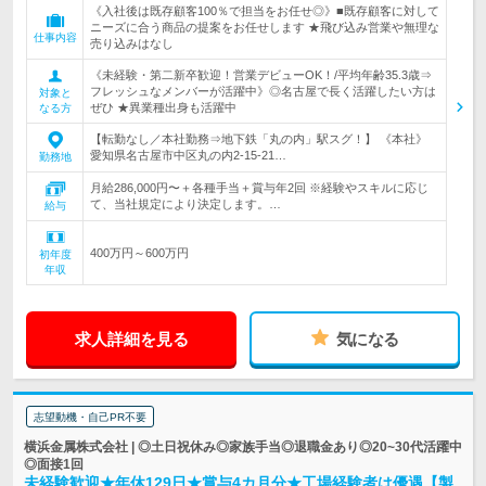
《入社後は既存顧客100％で担当をお任せ◎》■既存顧客に対して
ニーズに合う商品の提案をお任せします ★飛び込み営業や無理な
仕事内容
売り込みはなし
《未経験・第二新卒歓迎！営業デビューOK！/平均年齢35.3歳⇒
フレッシュなメンバーが活躍中》◎名古屋で長く活躍したい方は
対象と
ぜひ ★異業種出身も活躍中
なる方
【転勤なし／本社勤務⇒地下鉄「丸の内」駅スグ！】 《本社》
愛知県名古屋市中区丸の内2-15-21…
勤務地
月給286,000円〜＋各種手当＋賞与年2回 ※経験やスキルに応じ
て、当社規定により決定します。…
給与
400万円～600万円
初年度
年収
求人詳細を見る
気になる
志望動機・自己PR不要
横浜金属株式会社 | ◎土日祝休み◎家族手当◎退職金あり◎20~30代活躍中
◎面接1回
未経験歓迎★年休129日★賞与4カ月分★工場経験者は優遇【製