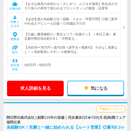
【まずは道具の名前から！少しずつ、ムリせず成長】有名店のガ
ラス張りの扉等で使われるフロントサッシの製造・設置等
仕事内容
【ほぼ全員が未経験入社！経験・スキル・学歴不問】◎第二新卒
対象と
や社会人デビューも応援！◎35歳以下の方
なる方
【引越し費用補助◎／東京エリア／転勤ナシ】 ＜本社工場＞ 東
京都中野区弥生町5-8-1 「中野富士…
勤務地
【月給30〜35万円＋賞与2回＋諸手当＋残業代】 ※みなし残業な
し！＋有給取得しやすい ※残業代は…
給与
420万円～500万円
初年度
年収
求人詳細を見る
気になる
追加コンテンツ
関日野出株式会社 | 創業115年の老舗｜完全週休2日★7/20(月.祝)転職フェア
福岡出展
未経験OK！先輩と一緒に始められる【ルート営業】◎賞与5.3ヶ