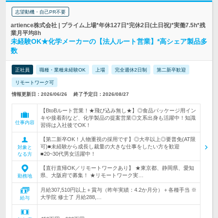
志望動機・自己PR不要
artience株式会社 | プライム上場*年休127日*完休2日(土日祝)*実働7.5h*残
業月平均8h
未経験OK★化学メーカーの【法人ルート営業】*高シェア製品多
数
正社員
職種・業種未経験OK
上場
完全週休2日制
第二新卒歓迎
リモートワーク可
情報更新日：2026/06/26
終了予定日：2026/08/27
【BtoBルート営業！★飛び込み無し★】◎食品パッケージ用イン
キや接着剤など、化学製品の提案営業◎文系出身も活躍中！知識
仕事内容
習得は入社後でOK！
【第二新卒OK！人物重視の採用です】◎大卒以上◎要普免(AT限
可)■未経験から成長し裁量の大きな仕事をしたい方を歓迎
対象と
■20~30代男女活躍中！
なる方
【直行直帰OK／リモートワークあり】 ★東京都、静岡県、愛知
県、大阪府で募集！ ★リモートワーク実…
勤務地
月給307,510円以上＋賞与（昨年実績：4.2か月分）＋各種手当 ※
大学院 修士了 月給288,…
給与