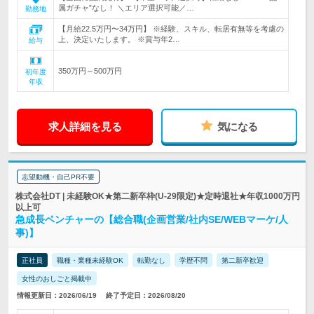
属ガチャ”なし！ ＼エリア選択可能／…
勤務地
【月給22.5万円〜34万円】 ※経験、スキル、転居有無等を考慮の
上、決定いたします。 ※賞与年2…
給与
350万円～500万円
初年度
年収
求人詳細を見る
気になる
志望動機・自己PR不要
株式会社DT | 未経験OK★第二新卒枠(U-29限定)★定時退社★年収1000万円
以上可
急成長ベンチャーの【総合職(企画営業/社内SE/WEBマーケ/人
事)】
正社員
職種・業種未経験OK
転勤なし
学歴不問
第二新卒歓迎
女性のおしごと掲載中
情報更新日：2026/06/19
終了予定日：2026/08/20