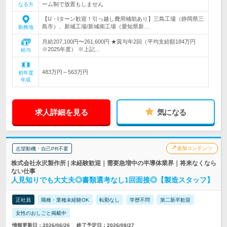
ーム制で放置もしません
なる方
【U・Iターン歓迎！引っ越し費用補助あり】三島工場（静岡県三
島市）、新城工場/新城南工場（愛知県新…
勤務地
月給207,100円〜261,600円 ★賞与年2回（平均支給額184万円
※2025年度） ※上記…
給与
483万円～563万円
初年度
年収
求人詳細を見る
気になる
追加コンテンツ
志望動機・自己PR不要
株式会社永沢製作所 | 未経験歓迎｜需要急増中の半導体業界｜将来なくなら
ない仕事
人見知りでも大丈夫◎書類選考なし1回面接◎【製造スタッフ】
正社員
職種・業種未経験OK
転勤なし
学歴不問
第二新卒歓迎
女性のおしごと掲載中
情報更新日：2026/06/26
終了予定日：2026/08/27