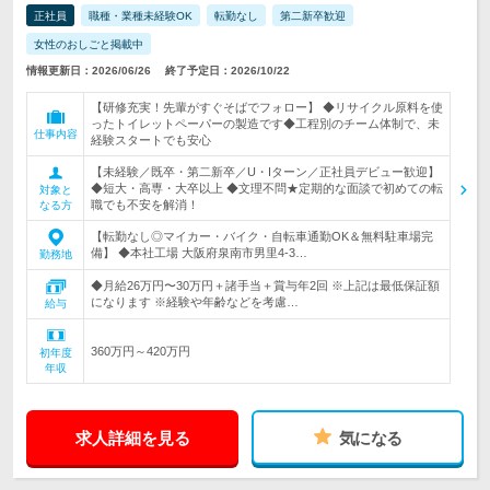
正社員
職種・業種未経験OK
転勤なし
第二新卒歓迎
女性のおしごと掲載中
情報更新日：2026/06/26
終了予定日：2026/10/22
【研修充実！先輩がすぐそばでフォロー】 ◆リサイクル原料を使
ったトイレットペーパーの製造です◆工程別のチーム体制で、未
仕事内容
経験スタートでも安心
【未経験／既卒・第二新卒／U・Iターン／正社員デビュー歓迎】
◆短大・高専・大卒以上 ◆文理不問★定期的な面談で初めての転
対象と
職でも不安を解消！
なる方
【転勤なし◎マイカー・バイク・自転車通勤OK＆無料駐車場完
備】 ◆本社工場 大阪府泉南市男里4-3…
勤務地
◆月給26万円〜30万円＋諸手当＋賞与年2回 ※上記は最低保証額
になります ※経験や年齢などを考慮…
給与
360万円～420万円
初年度
年収
求人詳細を見る
気になる