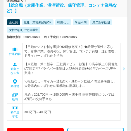
休実績あり！
【総合職（倉庫作業、港湾荷役、保守管理、コンテナ業務な
ど）】
正社員
職種・業種未経験OK
転勤なし
学歴不問
第二新卒歓迎
女性のおしごと掲載中
情報更新日：2026/06/29
終了予定日：2026/08/27
【日勤orシフト制を選択OK/研修充実！】◆希望や適性に応じ
て、倉庫作業、港湾荷役、保守管理、コンテナ荷役、運行管理、
仕事内容
ドライバーいずれかを担当
【未経験・第二新卒、正社員デビュー歓迎】◇高卒以上◇要普免
(AT限定可/ドライバー希望は大型免許必須)★給与のベースUPを
対象と
実施！
なる方
＼転勤なし・マイカー通勤OK・UIターン歓迎／ 希望を考慮し、
大分県内のいずれかの勤務地に配属しま…
勤務地
月給：202,700円 〜 280,000円 + 諸手当 ※交替職場については、
3万円の交替手当あ…
給与
300万円～400万円
初年度
年収