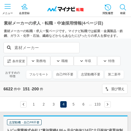
メニュー
会員登録
閲覧履歴
検索
素材メーカーの求人・転職・中途採用情報(4ページ目)
素材メーカーの転職・求人一覧ページです。マイナビ転職では鉱業・金属製品・鉄
鋼、ガラス・化学・石油、繊維などからもあなたにぴったりの求人を探せます。
素材メーカー
勤務地
職種
年収
特徴
条件変更
おすすめの
フルリモート
自己PR不要
志望動機不要
第二新卒
特徴
6622
151
200
並び替え
件中
-
件
1
2
3
4
5
6
133
…
志望動機・自己PR不要
トピー実業株式会社 | *賞与実績4.86ヶ月分*年休124日*土日祝休*産育休制