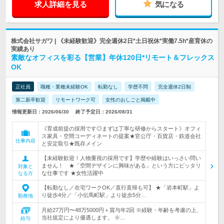
求人詳細を見る
気になる
株式会社サガワ | 《未経験歓迎》完全週休2日*土日祝休*実働7.5h*産育休の
実績あり
素敵なオフィスを彩る【営業】年休120日*リモート＆フレックス
OK
正社員
職種・業種未経験OK
転勤なし
学歴不問
完全週休2日制
第二新卒歓迎
リモートワーク可
女性のおしごと掲載中
情報更新日：2026/06/30
終了予定日：2026/08/31
《育成前提の採用です◎まずは丁寧な研修からスタート》オフィ
ス家具・空間コーディネートの提案★官公庁・百貨店・鉄道会社
仕事内容
と安定取引★既存メイン
【未経験歓迎！人物重視の採用です】学歴や経験はいっさい問い
ません！ ★「空間デザインに興味がある」という方にピッタリ
対象と
な仕事です ★女性活躍中
なる方
【転勤なし／在宅ワークOK／直行直帰も可】 ★「岩本町駅」よ
り徒歩4分／「小伝馬町駅」より徒歩5分…
勤務地
月給27万円〜48万5000円＋賞与年2回 ※経験・年齢を考慮の上、
当社規定により優遇します。 ※…
給与