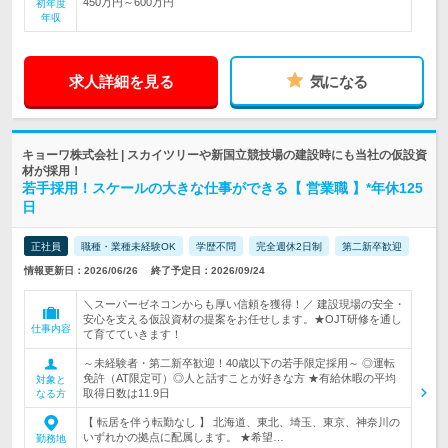
450万円～600万円
初年度
年収
求人詳細を見る
気になる
キョーワ株式会社 | スカイツリーや新国立競技場の建設時にも当社の仮設資
材が採用！
若手採用！スケールの大きな仕事ができる【 営業職 】*年休125
日
正社員
職種・業種未経験OK
学歴不問
完全週休2日制
第二新卒歓迎
情報更新日：2026/06/26
終了予定日：2026/09/24
＼スーパーゼネコンからも厚い信頼を獲得！／ 建設現場の安全・
安心を支える仮設資材の提案をお任せします。★OJT研修を通し
仕事内容
て育てていきます！
～未経験者・第二新卒歓迎！40歳以下の若手限定採用～ ◎運転
免許（AT限定可）◎人と話すことが好きな方 ★有給休暇の平均
対象と
取得日数は11.9日
なる方
【 転居を伴う転勤なし 】 北海道、東北、埼玉、東京、神奈川の
いずれかの拠点に配属します。 ★希望…
勤務地