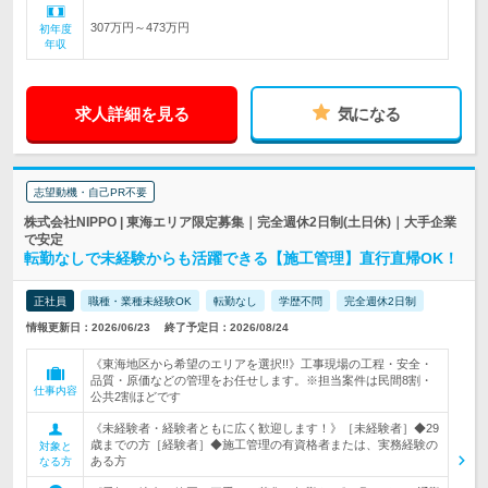
307万円～473万円
初年度
年収
求人詳細を見る
気になる
志望動機・自己PR不要
株式会社NIPPO | 東海エリア限定募集｜完全週休2日制(土日休)｜大手企業
で安定
転勤なしで未経験からも活躍できる【施工管理】直行直帰OK！
正社員
職種・業種未経験OK
転勤なし
学歴不問
完全週休2日制
情報更新日：2026/06/23
終了予定日：2026/08/24
《東海地区から希望のエリアを選択!!》工事現場の工程・安全・
品質・原価などの管理をお任せします。※担当案件は民間8割・
仕事内容
公共2割ほどです
《未経験者・経験者ともに広く歓迎します！》［未経験者］◆29
歳までの方［経験者］◆施工管理の有資格者または、実務経験の
対象と
ある方
なる方