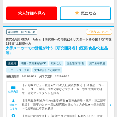
求人詳細を見る
気になる
追加コンテンツ
志望動機・自己PR不要
株式会社BREXA Advan | 研究職への再挑戦＆リスタートを応援！◎*年休
125日*土日祝休み
大手メーカーでの活躍が叶う【研究開発者】(医薬/食品/化粧品
等)
正社員
職種・業種未経験OK
転勤なし
完全週休2日制
第二新卒歓迎
リモートワーク可
女性のおしごと掲載中
情報更新日：2026/08/03
終了予定日：2026/08/20
【研究職デビュー歓迎★20代の入社実績多数♪】日清食品、コー
セー、ロート製薬、住友化学など大手メーカーや研究機関で研
仕事内容
究・研究アシスタントを担当
【理系出身者(化学/生物/栄養)募集★実務未経験・既卒・第二新卒
歓迎】「新卒のとき一度は研究職を諦めた」方必見★≪個別面談
対象と
≫で応募前に不安を解消
なる方
【全国に配属先有】×【希望エリア選択可】転勤なしOK！⇒”配