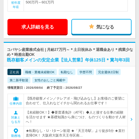
500万円～601万円
初年度
年収
求人詳細を見る
気になる
コバヤシ産業株式会社 | 月給27万円～＊土日祝休み＊退職金あり＊残業少な
め＊時差出勤OK
既存顧客メインの安定企業【法人営業】年休125日＊賞与年3回
正社員
職種・業種未経験OK
転勤なし
学歴不問
完全週休2日制
第二新卒歓迎
女性のおしごと掲載中
情報更新日：2026/08/04
終了予定日：2026/08/27
【既存顧客メイン／テレアポ・飛び込みなし】お客様のご要望に
合わせて、仕入れなどイチから関われるお仕事です！
仕事内容
【未経験OK！】◆要普通免許（AT可）◆人と接する仕事の経験
を活かせます ★基礎知識から身につけ、ものづくりを動かす人材
対象と
へ！
なる方
★転勤なし・U・Iターン歓迎 ★「天王寺駅」より徒歩5分 ★直行
直帰OK！ 大阪府大阪市天王寺区南…
勤務地