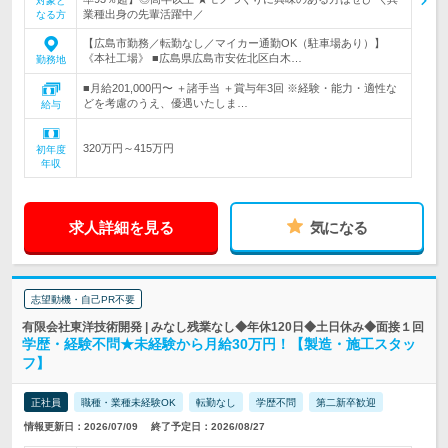
対象と
業種出身の先輩活躍中／
なる方
【広島市勤務／転勤なし／マイカー通勤OK（駐車場あり）】
《本社工場》 ■広島県広島市安佐北区白木…
勤務地
■月給201,000円〜 ＋諸手当 ＋賞与年3回 ※経験・能力・適性な
どを考慮のうえ、優遇いたしま…
給与
320万円～415万円
初年度
年収
求人詳細を見る
気になる
志望動機・自己PR不要
有限会社東洋技術開発 | みなし残業なし◆年休120日◆土日休み◆面接１回
学歴・経験不問★未経験から月給30万円！【製造・施工スタッ
フ】
正社員
職種・業種未経験OK
転勤なし
学歴不問
第二新卒歓迎
情報更新日：2026/07/09
終了予定日：2026/08/27