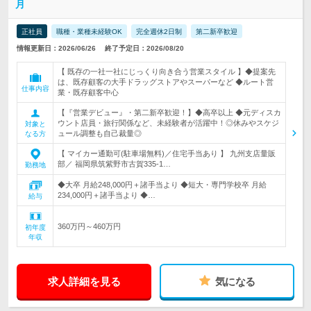
月
正社員
職種・業種未経験OK
完全週休2日制
第二新卒歓迎
情報更新日：2026/06/26
終了予定日：2026/08/20
【 既存の一社一社にじっくり向き合う営業スタイル 】◆提案先
は、既存顧客の大手ドラッグストアやスーパーなど ◆ルート営
仕事内容
業・既存顧客中心
【『営業デビュー』・第二新卒歓迎！】◆高卒以上 ◆元ディスカ
ウント店員・旅行関係など、未経験者が活躍中！◎休みやスケジ
対象と
ュール調整も自己裁量◎
なる方
【 マイカー通勤可(駐車場無料)／住宅手当あり 】 九州支店量販
部／ 福岡県筑紫野市古賀335-1…
勤務地
◆大卒 月給248,000円＋諸手当より ◆短大・専門学校卒 月給
234,000円＋諸手当より ◆…
給与
360万円～460万円
初年度
年収
求人詳細を見る
気になる