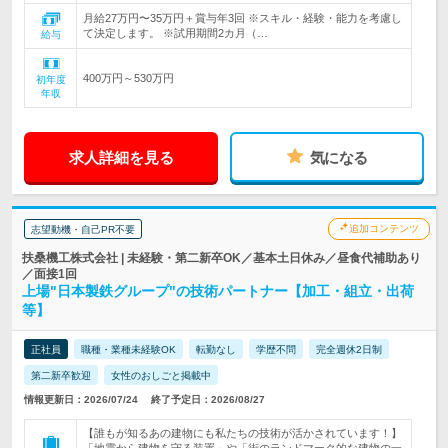
月給27万円〜35万円＋賞与年3回 ※スキル・経験・能力を考慮し
て決定します。 ※試用期間2カ月（…
給与
400万円～530万円
初年度
年収
求人詳細を見る
気になる
追加コンテンツ
志望動機・自己PR不要
扶桑機工株式会社 | 未経験・第二新卒OK／基本土日休み／昼食代補助あり
／面接1回
上場"日本製鉄グループ"の技術パートナー【加工・組立・出荷
等】
正社員
職種・業種未経験OK
転勤なし
学歴不問
完全週休2日制
第二新卒歓迎
女性のおしごと掲載中
情報更新日：2026/07/24
終了予定日：2026/08/27
【誰もが知るあの建物にも私たちの技術が活かされています！】