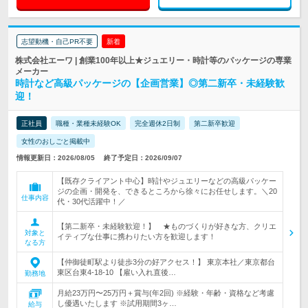
志望動機・自己PR不要
新着
株式会社エーワ | 創業100年以上★ジュエリー・時計等のパッケージの専業
メーカー
時計など高級パッケージの【企画営業】◎第二新卒・未経験歓
迎！
正社員
職種・業種未経験OK
完全週休2日制
第二新卒歓迎
女性のおしごと掲載中
情報更新日：2026/08/05
終了予定日：2026/09/07
【既存クライアント中心】時計やジュエリーなどの高級パッケー
ジの企画・開発を、できるところから徐々にお任せします。＼20
仕事内容
代・30代活躍中！／
【第二新卒・未経験歓迎！】 ★ものづくりが好きな方、クリエ
対象と
イティブな仕事に携わりたい方を歓迎します！
なる方
【仲御徒町駅より徒歩3分の好アクセス！】 東京本社／東京都台
東区台東4-18-10 【雇い入れ直後…
勤務地
月給23万円〜25万円＋賞与(年2回) ※経験・年齢・資格など考慮
し優遇いたします ※試用期間3ヶ…
給与