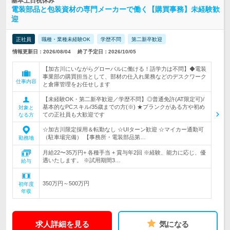
基本土日祝休み
電装部品と包装資材の専門メーカーで働く【購買事務】未経験歓
迎
正社員
職種・業種未経験OK
学歴不問
第二新卒歓迎
情報更新日：2026/08/04
終了予定日：2026/10/05
【加古川にいながらグローバルに働ける！語学力は不問】◆電装
事業部の購買担当として、部材の仕入れ業務などのデスクワーク
仕事内容
と倉庫管理をお任せします
【未経験OK・第二新卒歓迎／学歴不問】◎普通免許(AT限定可)/
基本的なPCスキル/35歳までの方(※) ★ブランクがある方や初め
対象と
ての正社員も大歓迎です
なる方
☆加古川限定採用＆転勤なし ☆UIターン歓迎 ☆マイカー通勤可
（駐車場完備） 【事務所・電装部品第…
勤務地
月給22〜35万円+ 各種手当 + 賞与年2回 ※経験、能力に応じ、優
遇いたします。 ※試用期間3…
給与
350万円～500万円
初年度
年収
求人詳細を見る
気になる