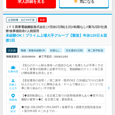
求人詳細を見る
気になる
志望動機・自己PR不要
新着
ＪＦＥ商事電磁鋼板株式会社 | #完休2日制(土日)#転勤なし#賞与2回#社員
寮/食事補助有#人柄採用
未経験OK！プライム上場大手グループ【製造】年休120日＆面
接1回
正社員
職種・業種未経験OK
転勤なし
完全週休2日制
第二新卒歓迎
情報更新日：2026/08/04
終了予定日：2026/11/02
【安心のチーム制＆身体への負担少なめ！先輩たちが手厚くサポ
ート】家電や自動車に必要不可欠な、電磁鋼板のスリット加工及
仕事内容
び梱包業務を担当します。
【意欲重視の採用！／第二新卒・既卒OK】◎30歳以下(※)◎高卒
以上◎ものづくりに興味がある・チームで働きたい・コツコツ仕
対象と
事に取り組みたい方大歓迎
なる方
【◆原則転勤なし！名古屋工場での採用/独身寮もあり◆荒子川公
園駅が最寄り◆】 名古屋工場：愛知県名…
勤務地
◆月給 198,200円〜254,300円＋各種手当＋残業代全額別途支給
＋賞与年2回 ※これまでの…
給与