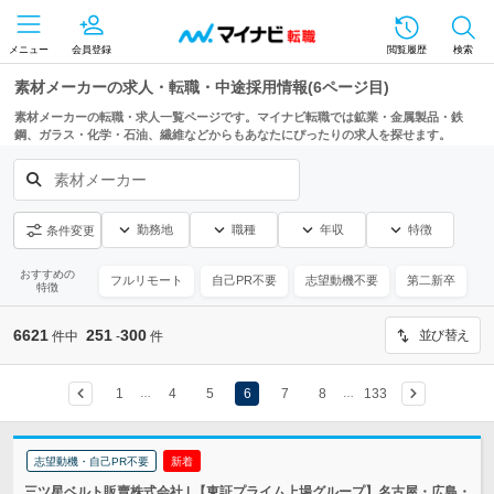
メニュー
会員登録
閲覧履歴
検索
素材メーカーの求人・転職・中途採用情報(6ページ目)
素材メーカーの転職・求人一覧ページです。マイナビ転職では鉱業・金属製品・鉄
鋼、ガラス・化学・石油、繊維などからもあなたにぴったりの求人を探せます。
素材メーカー
勤務地
職種
年収
特徴
条件変更
おすすめの
フルリモート
自己PR不要
志望動機不要
第二新卒
特徴
6621
251
300
並び替え
件中
-
件
1
4
5
6
7
8
133
…
…
志望動機・自己PR不要
新着
三ツ星ベルト販賣株式会社 | 【東証プライム上場グループ】名古屋・広島・