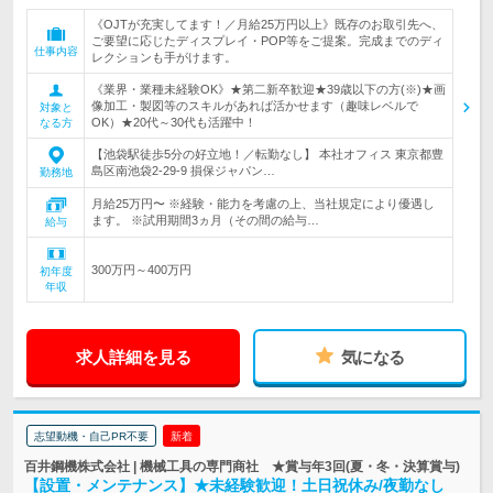
《OJTが充実してます！／月給25万円以上》既存のお取引先へ、
ご要望に応じたディスプレイ・POP等をご提案。完成までのディ
仕事内容
レクションも手がけます。
《業界・業種未経験OK》★第二新卒歓迎★39歳以下の方(※)★画
像加工・製図等のスキルがあれば活かせます（趣味レベルで
対象と
OK）★20代～30代も活躍中！
なる方
【池袋駅徒歩5分の好立地！／転勤なし】 本社オフィス 東京都豊
島区南池袋2-29-9 損保ジャパン…
勤務地
月給25万円〜 ※経験・能力を考慮の上、当社規定により優遇し
ます。 ※試用期間3ヵ月（その間の給与…
給与
300万円～400万円
初年度
年収
求人詳細を見る
気になる
志望動機・自己PR不要
新着
百井鋼機株式会社 | 機械工具の専門商社 ★賞与年3回(夏・冬・決算賞与)
【設置・メンテナンス】★未経験歓迎！土日祝休み/夜勤なし