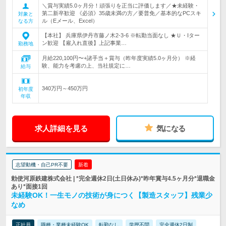
＼賞与実績5.0ヶ月分！頑張りを正当に評価します／★未経験・
第二新卒歓迎 《必須》35歳未満の方／要普免／基本的なPCスキ
対象と
ル（Eメール、Excel）
なる方
【本社】 兵庫県伊丹市藤ノ木2-3-6 ※転勤当面なし ★Ｕ・Iター
ン歓迎 【雇入れ直後】上記事業…
勤務地
月給220,100円〜+諸手当＋賞与（昨年度実績5.0ヶ月分） ※経
験、能力を考慮の上、当社規定に…
給与
340万円～450万円
初年度
年収
求人詳細を見る
気になる
志望動機・自己PR不要
新着
勅使河原鉄建株式会社 | *完全週休2日(土日休み)*昨年賞与4.5ヶ月分*退職金
あり*面接1回
未経験OK！一生モノの技術が身につく【製造スタッフ】残業少
なめ
正社員
職種・業種未経験OK
転勤なし
学歴不問
完全週休2日制