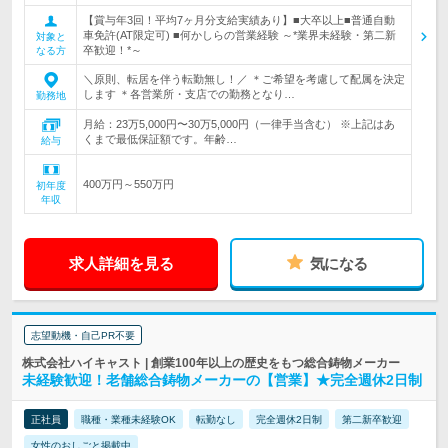
【賞与年3回！平均7ヶ月分支給実績あり】■大卒以上■普通自動
車免許(AT限定可) ■何かしらの営業経験 ～*業界未経験・第二新
対象と
卒歓迎！*～
なる方
＼原則、転居を伴う転勤無し！／ ＊ご希望を考慮して配属を決定
します ＊各営業所・支店での勤務となり…
勤務地
月給：23万5,000円〜30万5,000円（一律手当含む） ※上記はあ
くまで最低保証額です。年齢…
給与
400万円～550万円
初年度
年収
求人詳細を見る
気になる
志望動機・自己PR不要
株式会社ハイキャスト | 創業100年以上の歴史をもつ総合鋳物メーカー
未経験歓迎！老舗総合鋳物メーカーの【営業】★完全週休2日制
正社員
職種・業種未経験OK
転勤なし
完全週休2日制
第二新卒歓迎
女性のおしごと掲載中