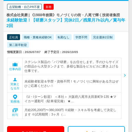
志望動機・自己PR不要
新着
株式会社美磨 | 《1988年創業》モノづくりの街・八尾で輝く技術者集団
未経験歓迎！【研磨スタッフ】完休2日／残業月7h以内／賞与年
2回
正社員
職種・業種未経験OK
転勤なし
学歴不問
完全週休2日制
第二新卒歓迎
情報更新日：2026/07/07
終了予定日：2026/10/05
ステンレス製品の「バフ研磨」をお任せします。手のひらサイズ
の部品から大型タンクまで、多様な製品をピカピカに磨き上げる
仕事内容
仕事です。
未経験者歓迎＆学歴・資格不問！モノづくりに興味がある方はぜ
対象と
ひご応募ください！
なる方
《U・Iターン歓迎》 ＜本社＞ 大阪府八尾市太田新町9-135 ★マ
イカー通勤可（駐車場完備） ★…
勤務地
月給205,200円〜380,000円 ※経験・スキル等を考慮して決定し
ます ※試用期間：3ヶ月（…
給与