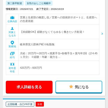
第二新卒歓迎
女性のおしごと掲載中
情報更新日：2026/07/21
終了予定日：2026/10/19
営業と生産部の橋渡し役／営業への技術的サポートと、生産部へ
の生産依頼
仕事内容
【未経験OK】経験がなくてもゆるく働きたい方歓迎！
対象と
なる方
岐阜県安八郡神戸町※転勤無
勤務地
月給：20万円〜28万円＋残業手当+各種手当＋賞与年2回（計4.45
ヶ月分） ※経験・年齢・能力を…
給与
420万円～600万円
初年度
年収
求人詳細を見る
気になる
志望動機・自己PR不要
新着