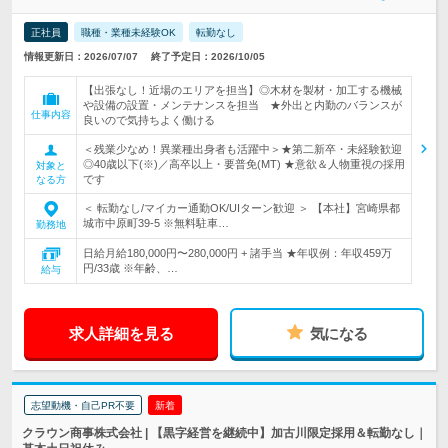
正社員
職種・業種未経験OK
転勤なし
情報更新日：2026/07/07
終了予定日：2026/10/05
【出張なし！近場のエリアを担当】◎木材を製材・加工する機械
や設備の設置・メンテナンスを担当 ★外出と内勤のバランスが
仕事内容
良いので気持ちよく働ける
＜残業少なめ！異業種出身者も活躍中＞★第二新卒・未経験歓迎
◎40歳以下(※)／高卒以上・要普免(MT) ★意欲＆人物重視の採用
対象と
です
なる方
＜ 転勤なし/マイカー通勤OK/UIターン歓迎 ＞ 【本社】宮崎県都
城市中原町39-5 ※無料駐車…
勤務地
日給月給180,000円〜280,000円 + 諸手当 ★年収例：年収459万
円/33歳 ※年齢、…
給与
求人詳細を見る
気になる
志望動機・自己PR不要
新着
クラウン商事株式会社 | 【黒字経営を継続中】加古川限定採用＆転勤なし｜