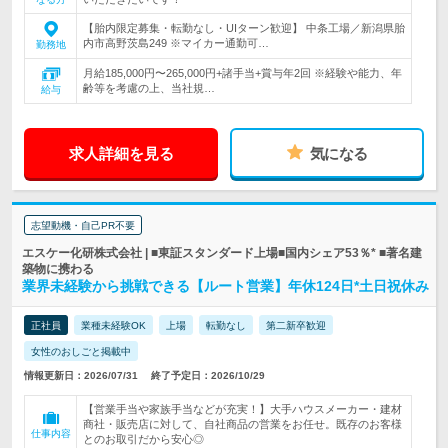
【胎内限定募集・転勤なし・UIターン歓迎】 中条工場／新潟県胎
内市高野茨島249 ※マイカー通勤可…
勤務地
月給185,000円〜265,000円+諸手当+賞与年2回 ※経験や能力、年
齢等を考慮の上、当社規…
給与
求人詳細を見る
気になる
志望動機・自己PR不要
エスケー化研株式会社 | ■東証スタンダード上場■国内シェア53％* ■著名建
築物に携わる
業界未経験から挑戦できる【ルート営業】年休124日*土日祝休み
正社員
業種未経験OK
上場
転勤なし
第二新卒歓迎
女性のおしごと掲載中
情報更新日：2026/07/31
終了予定日：2026/10/29
【営業手当や家族手当などが充実！】大手ハウスメーカー・建材
商社・販売店に対して、自社商品の営業をお任せ。既存のお客様
仕事内容
とのお取引だから安心◎