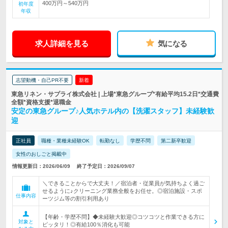
400万円～540万円
初年度
年収
求人詳細を見る
気になる
志望動機・自己PR不要
新着
東急リネン・サプライ株式会社 | 上場*東急グループ*有給平均15.2日*交通費
全額*資格支援*退職金
安定の東急グループ♪人気ホテル内の【洗濯スタッフ】未経験歓
迎
正社員
職種・業種未経験OK
転勤なし
学歴不問
第二新卒歓迎
女性のおしごと掲載中
情報更新日：2026/06/09
終了予定日：2026/09/07
＼できることからで大丈夫！／宿泊者・従業員が気持ちよく過ご
せるように♪クリーニング業務全般をお任せ。◎宿泊施設・スポ
仕事内容
ーツジム等の割引利用あり
【年齢・学歴不問】◆未経験大歓迎◎コツコツと作業できる方に
対象と
ピッタリ！◎有給100％消化も可能