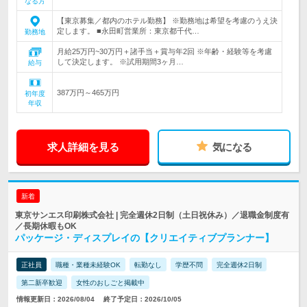
なる方
【東京募集／都内のホテル勤務】 ※勤務地は希望を考慮のうえ決
定します。 ■永田町営業所：東京都千代…
勤務地
月給25万円~30万円＋諸手当＋賞与年2回 ※年齢・経験等を考慮
して決定します。 ※試用期間3ヶ月…
給与
387万円～465万円
初年度
年収
求人詳細を見る
気になる
新着
東京サンエス印刷株式会社 | 完全週休2日制（土日祝休み）／退職金制度有
／長期休暇もOK
パッケージ・ディスプレイの【クリエイティブプランナー】
正社員
職種・業種未経験OK
転勤なし
学歴不問
完全週休2日制
第二新卒歓迎
女性のおしごと掲載中
情報更新日：2026/08/04
終了予定日：2026/10/05