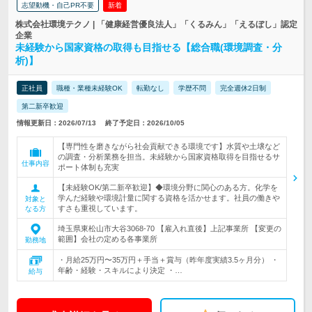
志望動機・自己PR不要
新着
株式会社環境テクノ | 「健康経営優良法人」「くるみん」「えるぼし」認定
企業
未経験から国家資格の取得も目指せる【総合職(環境調査・分
析)】
正社員
職種・業種未経験OK
転勤なし
学歴不問
完全週休2日制
第二新卒歓迎
情報更新日：2026/07/13
終了予定日：2026/10/05
【専門性を磨きながら社会貢献できる環境です】水質や土壌など
の調査・分析業務を担当。未経験から国家資格取得を目指せるサ
仕事内容
ポート体制も充実
【未経験OK/第二新卒歓迎】◆環境分野に関心のある方。化学を
学んだ経験や環境計量に関する資格を活かせます。社員の働きや
対象と
すさも重視しています。
なる方
埼玉県東松山市大谷3068-70 【雇入れ直後】上記事業所 【変更の
範囲】会社の定める各事業所
勤務地
・月給25万円〜35万円＋手当＋賞与（昨年度実績3.5ヶ月分） ・
年齢・経験・スキルにより決定 ・…
給与