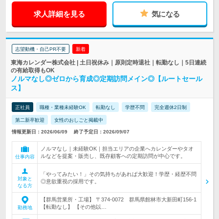
求人詳細を見る
気になる
志望動機・自己PR不要
新着
東海カレンダー株式会社 | 土日祝休み｜原則定時退社｜転勤なし｜5日連続
の有給取得もOK
ノルマなし◎ゼロから育成◎定期訪問メイン◎【ルートセール
ス】
正社員
職種・業種未経験OK
転勤なし
学歴不問
完全週休2日制
第二新卒歓迎
女性のおしごと掲載中
情報更新日：2026/06/09
終了予定日：2026/09/07
ノルマなし｜未経験OK｜担当エリアの企業へカレンダーやタオ
ルなどを提案・販売し、既存顧客への定期訪問が中心です。
仕事内容
「やってみたい！」その気持ちがあれば大歓迎！学歴・経歴不問
対象と
◎意欲重視の採用です。
なる方
【群馬営業所・工場】 〒374-0072 群馬県館林市大新田町156-1
【転勤なし】 【その他以…
勤務地