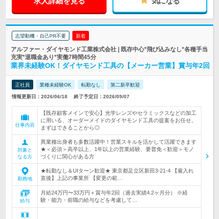
求人詳細を見る
気になる
志望動機・自己PR不要
新着
アルファー・ダイヤモンド工業株式会社 | 既存中心*飛び込みなし*各種手当
充実*退職金あり*実働7時間45分
業界未経験OK！ダイヤモンド工具の【メーカー営業】賞与年2回
正社員
業種未経験OK
転勤なし
第二新卒歓迎
情報更新日：2026/06/18
終了予定日：2026/09/07
【既存顧客メインで安心】光学レンズやセラミックスなどの加工
に用いる、オーダーメイドのダイヤモンド工具の提案をお任せ。
仕事内容
まずはできることから◎
異業種出身者も多数活躍中！営業スキルを活かして活躍できます
★＜必須＞高卒以上、1年以上の営業経験、要普免＜歓迎＞モノ
対象と
づくりに関心がある方
なる方
★転勤なし＆UIターン歓迎★ 東京都足立区新田3-21-4 【雇入れ
直後】上記の事業所 【変更の範…
勤務地
月給24万円〜33万円＋賞与年2回（過去実績4.2ヶ月分） ※経
験・能力・前職の給与などを考慮して…
給与