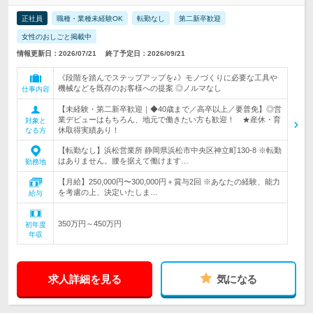
正社員
職種・業種未経験OK
転勤なし
第二新卒歓迎
女性のおしごと掲載中
情報更新日：2026/07/21
終了予定日：2026/09/21
《段階を踏んでステップアップを♪》モノづくりに必要な工具や
機械などを既存のお客様への提案 ◎ノルマなし
仕事内容
【未経験・第二新卒歓迎｜◆40歳まで／高卒以上／要普免】◎営
業デビューはもちろん、地元で働きたい方も歓迎！ ★産休・育
対象と
休取得実績あり！
なる方
【転勤なし】浜松営業所 静岡県浜松市中央区神立町130-8 ※転勤
はありません。腰を据えて働けます…
勤務地
【月給】250,000円〜300,000円＋賞与2回 ※あなたの経験、能力
を考慮の上、決定いたしま…
給与
350万円～450万円
初年度
年収
求人詳細を見る
気になる