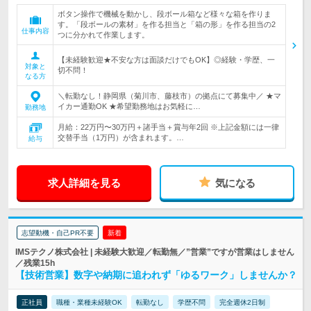
ボタン操作で機械を動かし、段ボール箱など様々な箱を作りま
す。「段ボールの素材」を作る担当と「箱の形」を作る担当の2
仕事内容
つに分かれて作業します。
【未経験歓迎★不安な方は面談だけでもOK】◎経験・学歴、一
対象と
切不問！
なる方
＼転勤なし！静岡県（菊川市、藤枝市）の拠点にて募集中／ ★マ
イカー通勤OK ★希望勤務地はお気軽に…
勤務地
月給：22万円〜30万円＋諸手当＋賞与年2回 ※上記金額には一律
交替手当（1万円）が含まれます。…
給与
求人詳細を見る
気になる
志望動機・自己PR不要
新着
IMSテクノ株式会社 | 未経験大歓迎／転勤無／”営業”ですが営業はしません
／残業15h
【技術営業】数字や納期に追われず「ゆるワーク」しませんか？
正社員
職種・業種未経験OK
転勤なし
学歴不問
完全週休2日制