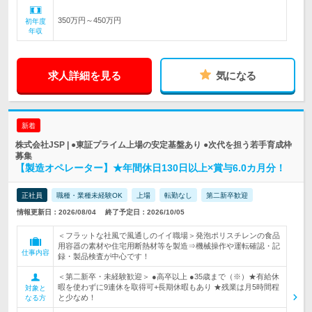
350万円～450万円
初年度
年収
求人詳細を見る
気になる
新着
株式会社JSP | ●東証プライム上場の安定基盤あり ●次代を担う若手育成枠
募集
【製造オペレーター】★年間休日130日以上×賞与6.0カ月分！
正社員
職種・業種未経験OK
上場
転勤なし
第二新卒歓迎
情報更新日：2026/08/04
終了予定日：2026/10/05
＜フラットな社風で風通しのイイ職場＞発泡ポリスチレンの食品
用容器の素材や住宅用断熱材等を製造⇒機械操作や運転確認・記
仕事内容
録・製品検査が中心です！
＜第二新卒・未経験歓迎＞ ●高卒以上 ●35歳まで（※）★有給休
暇を使わずに9連休を取得可+長期休暇もあり ★残業は月5時間程
対象と
と少なめ！
なる方