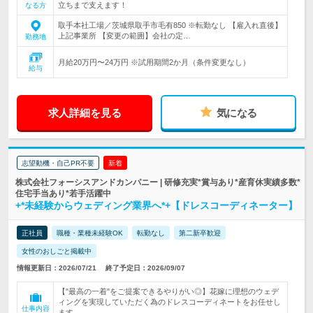
立ちまで支えます！
なる方
取手本社工場／茨城県取手市毛有850 ※転勤なし 【雇入れ直後】
上記事業所 【変更の範囲】会社の定…
勤務地
月給20万円〜24万円 ※試用期間2か月（条件変更なし）
給与
求人詳細を見る
気になる
志望動機・自己PR不要
新着
株式会社フォーシスアンドカンパニー | 研修充実*賞与あり*産育休実績多数*
住宅手当あり*若手活躍中
+*未経験からウェディング業界へ*+【ドレスコーディネーター】
正社員
職種・業種未経験OK
転勤なし
第二新卒歓迎
女性のおしごと掲載中
情報更新日：2026/07/21
終了予定日：2026/09/07
【"最高の一着"をご提案できるやりがい◎】花嫁に理想のウェデ
ィングを実現していただく為のドレスコーディネートをお任せし
仕事内容
ます。