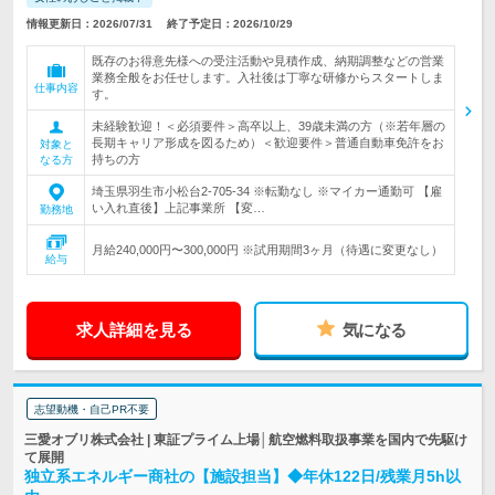
情報更新日：2026/07/31
終了予定日：2026/10/29
既存のお得意先様への受注活動や見積作成、納期調整などの営業
業務全般をお任せします。入社後は丁寧な研修からスタートしま
仕事内容
す。
未経験歓迎！＜必須要件＞高卒以上、39歳未満の方（※若年層の
長期キャリア形成を図るため）＜歓迎要件＞普通自動車免許をお
対象と
持ちの方
なる方
埼玉県羽生市小松台2-705-34 ※転勤なし ※マイカー通勤可 【雇
い入れ直後】上記事業所 【変…
勤務地
月給240,000円〜300,000円 ※試用期間3ヶ月（待遇に変更なし）
給与
求人詳細を見る
気になる
志望動機・自己PR不要
三愛オブリ株式会社 | 東証プライム上場│航空燃料取扱事業を国内で先駆け
て展開
独立系エネルギー商社の【施設担当】◆年休122日/残業月5h以