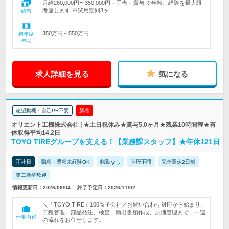
月給260,000円〜350,000円＋手当＋賞与 ※年齢、経験を最大限
考慮します ※試用期間3ヶ…
給与
350万円～550万円
初年度
年収
求人詳細を見る
気になる
志望動機・自己PR不要
新着
オリエント工機株式会社 | ★土日祝休み★賞与5.0ヶ月★残業10時間程★有
休取得平均14.2日
TOYO TIREグループを支える！【業務課スタッフ】★年休121日
正社員
職種・業種未経験OK
転勤なし
学歴不問
完全週休2日制
第二新卒歓迎
情報更新日：2026/08/04
終了予定日：2026/11/02
＼「TOYO TIRE」100％子会社／お問い合わせ対応から始まり、
工程管理、部品発注、検査、輸出書類作成、原価管理まで、一連
仕事内容
の流れをお任せします。