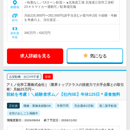
＜転勤なし／UIターン歓迎＞ ●北海道工場 北海道江別市工栄町
23-4 ※マイカー通勤可／駐車場完備
勤務地
月給225,800円〜282,000円(諸手当含む)+賞与年2回 ※経験・年齢
を考慮の上、当社規定…
給与
340万円～420万円
初年度
年収
求人詳細を見る
気になる
志望動機・自己PR不要
新着
アミノ化学工業株式会社 | 〈業界トップクラスの技術力で大手企業との取引
有〉月給25万円～
前給を考慮！＼経験者求ム／【社内SE】年休125日＊昼食無料
正社員
職種・業種未経験OK
学歴不問
完全週休2日制
第二新卒歓迎
女性のおしごと掲載中
情報更新日：2026/08/04
終了予定日：2026/11/02