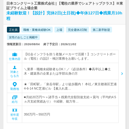
日本コンクリート工業株式会社 | 【電柱の業界でシェアトップクラス】※東
証プライム上場企業
未経験歓迎！【設計】完休2日(土日祝)◆年休127日◆残業月10h
程
正社員
職種・業種未経験OK
上場
完全週休2日制
第二新卒歓迎
女性のおしごと掲載中
情報更新日：2026/08/04
終了予定日：2026/11/02
【社会インフラを担う老舗メーカーで活躍！】コンクリートポー
ル（電柱）の設計・検討業務をお願いします。
仕事内容
＼業界・職種未経験者もOK！／《必須条件》◆高卒以上◆土
対象と
木・建築系の企業または学部出身の方
なる方
★「田町駅」「泉岳寺駅」より徒歩圏内！ 本社／東京都港区芝浦
4-6-14 NC芝浦ビル 【雇入れ直…
勤務地
■月給20万円〜＋諸手当＋残業代全額別途支給＋賞与（平均約4.5
ヵ月支給実績あり） ※経験、能力等…
給与
350万円～550万円
初年度
年収