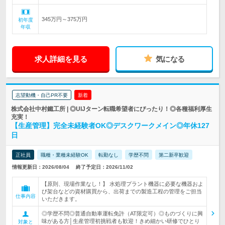
345万円～375万円
初年度
年収
求人詳細を見る
気になる
志望動機・自己PR不要
新着
株式会社中村鐵工所 | ◎UIJターン転職希望者にぴったり！◎各種福利厚生
充実！
【生産管理】完全未経験者OK◎デスクワークメイン◎年休127
日
正社員
職種・業種未経験OK
転勤なし
学歴不問
第二新卒歓迎
情報更新日：2026/08/04
終了予定日：2026/11/02
【原則、現場作業なし！】 水処理プラント機器に必要な機器およ
び架台などの資材購買から、出荷までの製造工程の管理をご担当
仕事内容
いただきます。
◎学歴不問◎普通自動車運転免許（AT限定可）◎ものづくりに興
味がある方│生産管理初挑戦者も歓迎！きめ細かい研修でひとり
対象と