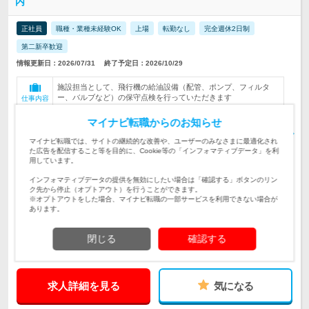
内
正社員
職種・業種未経験OK
上場
転勤なし
完全週休2日制
第二新卒歓迎
情報更新日：2026/07/31
終了予定日：2026/10/29
施設担当として、飛行機の給油設備（配管、ポンプ、フィルタ
ー、バルブなど）の保守点検を行っていただきます
仕事内容
マイナビ転職からのお知らせ
＼業界未経験OK／普通自動車運転免許をお持ちの方／施設・設
対象と
備管理業務、施工管理、技術職としての業務経験がある方
なる方
マイナビ転職では、サイトの継続的な改善や、ユーザーのみなさまに最適化され
た広告を配信すること等を目的に、Cookie等の「インフォマティブデータ」を利
※転勤無し※ 【羽田空港】東京都大田区羽田空港3-7-1 ※転勤に
用しています。
ついて※ 当面は予定しておりませ…
勤務地
インフォマティブデータの提供を無効にしたい場合は「確認する」ボタンのリン
ク先から停止（オプトアウト）を行うことができます。
月給290,000円〜420,000円 ※経験・スキルを考慮のうえ決定し
※オプトアウトをした場合、マイナビ転職の一部サービスを利用できない場合が
ます ※試用期間：3ヶ月（…
給与
あります。
515万円～760万円
初年度
閉じる
確認する
年収
求人詳細を見る
気になる