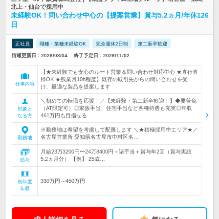
北上・仙台で採用中
未経験OK！問い合わせ中心の【提案営業】賞与5.2ヵ月/年休126
日
正社員
職種・業種未経験OK
完全週休2日制
第二新卒歓迎
情報更新日：2026/08/04
終了予定日：2026/11/02
【★未経験でも安心のルート営業＆問い合わせ対応中心 ★直行直
帰OK ★残業月10h程度】既存の取引先からの問い合わせを受
仕事内容
け、最適な製品を提案します
＼初めての転職を応援！／【未経験・第二新卒歓迎！】◆要普免
（AT限定可）◎家族手当、住宅手当など各種待遇も充実◎年収
対象と
461万円も目指せる
なる方
※勤務地は希望を考慮して配属します ＼★積極採用中エリア★／
名古屋営業所 愛知県名古屋市中村区名…
勤務地
月給23万3200円〜24万8400円＋諸手当＋賞与年2回（賞与実績
5.2ヵ月分） 【例】 25歳…
給与
330万円～450万円
初年度
年収