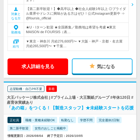
【第二新卒歓迎！】◆高卒以上 ◆社会人経験1年以上 ◎ブライダ
ル業界やドレスに興味がある方はぜひ！公式Instagram更新中 ⇒
対象と
@foursis_official
なる方
★U・Iターン歓迎 ★全国募集／勤務地は希望を考慮 ■東京
MAISON de FOURSIS（表…
勤務地
▼東京・神奈川 月給276,600円〜 ▼大阪・神戸・京都・名古屋
月給265,500円〜 ▼千葉…
給与
求人詳細を見る
気になる
志望動機・自己PR不要
新着
大王パッケージ株式会社 | #プライム上場・大王製紙グループ #年休120日 #
産育休実績あり
「あの箱」をつくる！【製造スタッフ】★未経験スタートを応援
正社員
職種・業種未経験OK
転勤なし
学歴不問
完全週休2日制
第二新卒歓迎
女性のおしごと掲載中
情報更新日：2026/08/04
終了予定日：2026/10/05