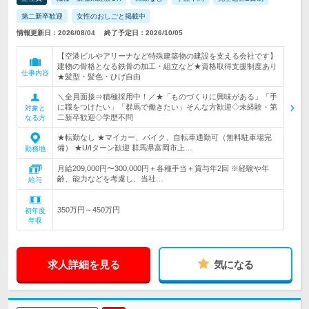
第二新卒歓迎
女性のおしごと掲載中
情報更新日：2026/08/04
終了予定日：2026/10/05
【空港ビルやアリーナなど特殊建築物の建設を支える会社です】
建物の骨格となる鉄骨の加工・組立など★資格取得支援制度あり
仕事内容
★髪型・髪色・ひげ自由
＼全員面接⇒積極採用中！／★「ものづくりに興味がある」「手
に職をつけたい」「群馬で働きたい」そんな方歓迎◇未経験・第
対象と
二新卒歓迎◇学歴不問
なる方
★転勤なし ★マイカー、バイク、自転車通勤可（無料駐車場完
備） ★U/Iターン歓迎 群馬県富岡市上…
勤務地
月給209,000円〜300,000円＋各種手当＋賞与年2回 ※経験や年
齢、能力などを考慮し、当社…
給与
350万円～450万円
初年度
年収
求人詳細を見る
気になる