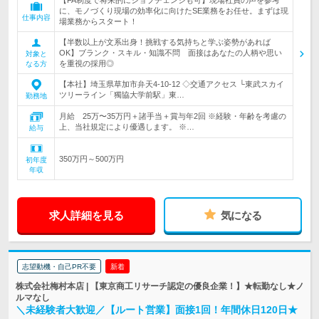
【FA制度で将来的にジョブチェンジも可】現場社員の声を参考
に、モノづくり現場の効率化に向けたSE業務をお任せ。まずは現
仕事内容
場業務からスタート！
【半数以上が文系出身！挑戦する気持ちと学ぶ姿勢があれば
OK】ブランク・スキル・知識不問 面接はあなたの人柄や思い
対象と
を重視の採用◎
なる方
【本社】埼玉県草加市弁天4-10-12 ◇交通アクセス └東武スカイ
ツリーライン「獨協大学前駅」東…
勤務地
月給 25万〜35万円＋諸手当＋賞与年2回 ※経験・年齢を考慮の
上、当社規定により優遇します。 ※…
給与
350万円～500万円
初年度
年収
求人詳細を見る
気になる
志望動機・自己PR不要
新着
株式会社梅村本店 | 【東京商工リサーチ認定の優良企業！】★転勤なし★ノ
ルマなし
＼未経験者大歓迎／【ルート営業】面接1回！年間休日120日★