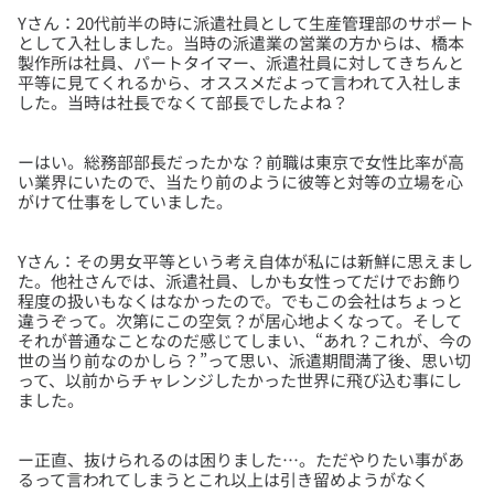
Yさん：20代前半の時に派遣社員として生産管理部のサポート
として入社しました。当時の派遣業の営業の方からは、橋本
製作所は社員、パートタイマー、派遣社員に対してきちんと
平等に見てくれるから、オススメだよって言われて入社しま
ーはい。総務部部長だったかな？前職は東京で女性比率が高
い業界にいたので、当たり前のように彼等と対等の立場を心
Yさん：その男女平等という考え自体が私には新鮮に思えまし
た。他社さんでは、派遣社員、しかも女性ってだけでお飾り
程度の扱いもなくはなかったので。でもこの会社はちょっと
違うぞって。次第にこの空気？が居心地よくなって。そして
それが普通なことなのだ感じてしまい、“あれ？これが、今の
世の当り前なのかしら？”って思い、派遣期間満了後、思い切
って、以前からチャレンジしたかった世界に飛び込む事にし
ー正直、抜けられるのは困りました…。ただやりたい事があ
るって言われてしまうとこれ以上は引き留めようがなく