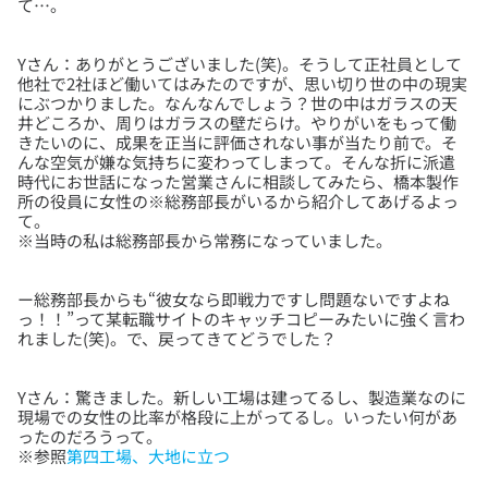
Yさん：ありがとうございました(笑)。そうして正社員として
他社で2社ほど働いてはみたのですが、思い切り世の中の現実
にぶつかりました。なんなんでしょう？世の中はガラスの天
井どころか、周りはガラスの壁だらけ。やりがいをもって働
きたいのに、成果を正当に評価されない事が当たり前で。そ
んな空気が嫌な気持ちに変わってしまって。そんな折に派遣
時代にお世話になった営業さんに相談してみたら、橋本製作
所の役員に女性の※総務部長がいるから紹介してあげるよっ
て。
ー総務部長からも“彼女なら即戦力ですし問題ないですよね
っ！！”って某転職サイトのキャッチコピーみたいに強く言わ
Yさん：驚きました。新しい工場は建ってるし、製造業なのに
現場での女性の比率が格段に上がってるし。いったい何があ
ったのだろうって。
※参照
第四工場、大地に立つ