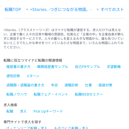
転職TOP
+Stories. -つぎにつながる物語。-
すべてのストー
>
>
+Stories.（プラスストーリーズ）はマイナビ転職が運営する、求人だけでは見えな
い、企業で働く人々の日常や職場の雰囲気、社風など「企業の中」を企業自身が飾ら
ずに発信するサービスです。人々の暮らしを変える大きな物語から、誰も気づいてい
ないところでたしかな幸せをつくっている小さな物語まで、いろんな物語にふれてみ
てください。
転職に役立つマイナビ転職の関連情報
履歴書の書き方
職務経歴書サンプル
自己PRサンプル
志望動機
適性診断
Uターン
退職願・退職届の書き方
年収
適職診断
仕事
面接対策
転職ノウハウ
転職フェア・イベント
転職WEBセミナー
求人検索
転職
求人
Pick Upキーワード
専門サイトで求人を探す
IT・エンジニア転職・求人
ものづくり転職・求人