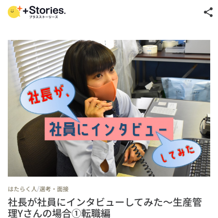
share
/
はたらく人
選考・面接
社長が社員にインタビューしてみた～生産管
理Yさんの場合①転職編