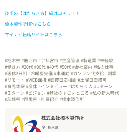
後半の【はたらき方】編はコチラ！！
橋本製作所HPはこちら
マイナビ転職サイトはこちら
#栃木県
#鹿沼市
#宇都宮市
#生産管理
#製造業
#未経験
#働き方
#20代
#30代
#40代
#50代
#会社案内
#私の仕事
#週休2日制
#冷暖房完備
#車通勤
#ガソリン代支給
#副業
#リモート
#WEB面接
#面接日応相談
#土曜日面接可
#育児休暇
#産休
#インタビュー
#はたらく人
#Uターン
#Ｉターン
#ビジョン
#弊社のすごいところ
#私の新人時代
#茨城県
#群馬県
#社員紹介
#橋本製作所
株式会社橋本製作所
栃木県