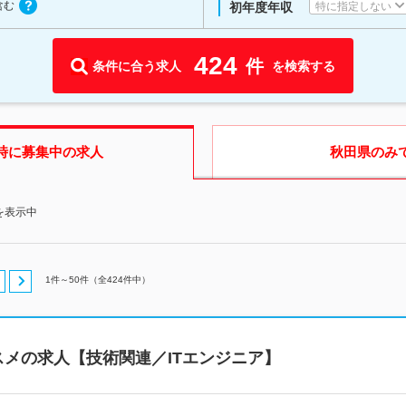
含む
特に指定しない
初年度年収
424
件
条件に合う求人
を検索する
時に募集中の求人
秋田県
のみ
を表示中
1
件～
50
件（全
424
件中）
メの求人【技術関連／ITエンジニア】