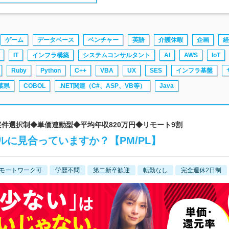
ゲーム
データベース
ベンチャー
英語
介護休暇
企画
経
IT
インフラ構築
システムコンサルタント
AI
AWS
IoT
Ruby
Python
C++
VBA
UX
SES
インフラ基盤
葉県
COBOL
.NET関連（C#、ASP、VB等）
Java
0%案件選択制◆単価連動型◆平均年収820万円◆リモート9割
に見合っていますか？【PM/PL】
モートワーク可
学歴不問
第二新卒歓迎
転勤なし
完全週休2日制