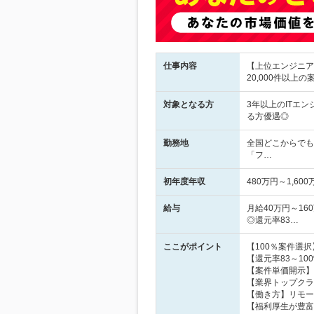
仕事内容
【上位エンジニア
20,000件以
対象となる方
3年以上のITエ
る方優遇◎
勤務地
全国どこからでも
「フ…
初年度年収
480万円～1,600
給与
月給40万円～16
◎還元率83…
ここがポイント
【100％案件選
【還元率83～1
【案件単価開示】
【業界トップクラ
【働き方】リモート
【福利厚生が豊富