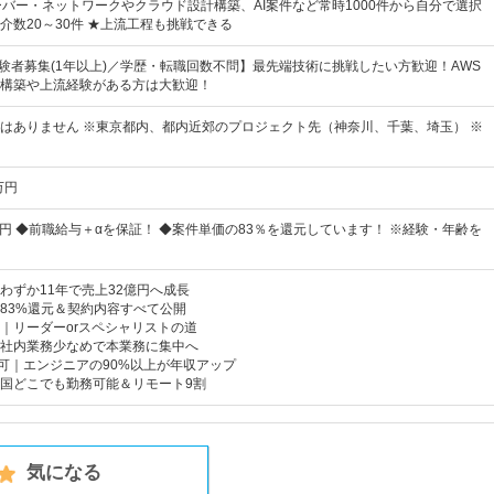
ーバー・ネットワークやクラウド設計構築、AI案件など常時1000件から自分で選択
介数20～30件 ★上流工程も挑戦できる
経験者募集(1年以上)／学歴・転職回数不問】最先端技術に挑戦したい方歓迎！AWS
構築や上流経験がある方は大歓迎！
はありません ※東京都内、都内近郊のプロジェクト先（神奈川、千葉、埼玉） ※
万円
万円 ◆前職給与＋αを保証！ ◆案件単価の83％を還元しています！ ※経験・年齢を
わずか11年で売上32億円へ成長
83%還元＆契約内容すべて公開
｜リーダーorスペシャリストの道
社内業務少なめで本業務に集中へ
も可｜エンジニアの90%以上が年収アップ
国どこでも勤務可能＆リモート9割
気になる