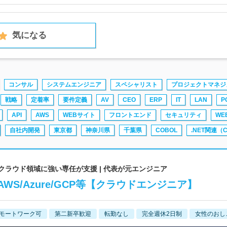
気になる
コンサル
システムエンジニア
スペシャリスト
プロジェクトマネジ
戦略
定着率
要件定義
AV
CEO
ERP
IT
LAN
P
API
AWS
WEBサイト
フロントエンド
セキュリティ
WE
自社内開発
東京都
神奈川県
千葉県
COBOL
.NET関連（
 クラウド領域に強い専任が支援 | 代表が元エンジニア
S/Azure/GCP等【クラウドエンジニア】
モートワーク可
第二新卒歓迎
転勤なし
完全週休2日制
女性のおし