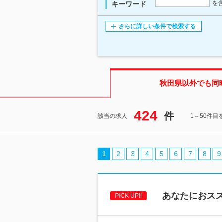
を
キーワード
さらに詳しい条件で検索する
秋田県
以外でも同
424
件
該当の求人
1～50件目
1
2
3
4
5
6
7
8
9
あなたにおスス
PICK UP!!