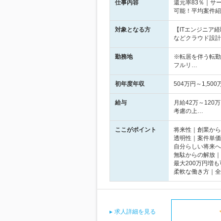
仕事内容
還元率83％｜サ
可能！平均案件紹
対象となる方
【ITエンジニア
などクラウド設計
勤務地
※転居を伴う転勤
フルリ…
初年度年収
504万円～1,500
給与
月給42万～120
考慮の上…
ここがポイント
将来性｜創業から
透明性｜案件単価
自分らしい将来へ
無駄からの解放｜
最大200万円増
柔軟な働き方｜全
求人詳細を見る