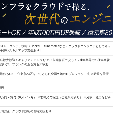
、GCP、コンテナ技術（Docker、Kubernetesなど）クラウドエンジニアとしてキャ
手厚いスキルアップ支援あり！
経験大歓迎！キャリアチェンジもOK！前給保証で安心！＞◆IT業界での仕事経験
浅い方、ブランクのある方も大歓迎！
勤務もOK！ ◇東京23区を中心とした全国各地のITプロジェクト先 ※希望を最優
万円
70万円＋賞与（6月・12月） ※前職給与保証（会社規定あり） ※経験・能力などを
ジ歓迎】クラウド技術の習得支援あり