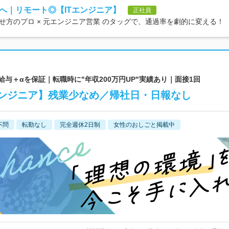
へ｜リモート◎【ITエンジニア】
正社員
方のプロ × 元エンジニア営業 のタッグで、通過率を劇的に変える！
給与＋αを保証｜転職時に"年収200万円UP"実績あり｜面接1回
ンジニア】残業少なめ／帰社日・日報なし
不問
転勤なし
完全週休2日制
女性のおしごと掲載中