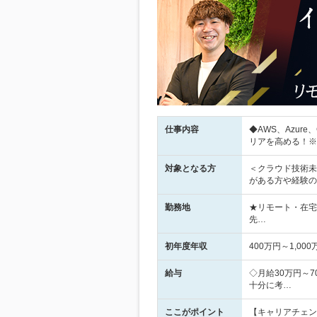
仕事内容
◆AWS、Azure
リアを高める！※
対象となる方
＜クラウド技術未
がある方や経験の
勤務地
★リモート・在宅
先…
初年度年収
400万円～1,000
給与
◇月給30万円～
十分に考…
ここがポイント
【キャリアチェン