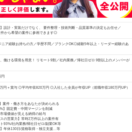
】設計・実装だけでなく、 要件整理・技術判断・品質基準の決定もお任せ／
上の案件から希望の案件に参画できます◎
ンジニア経験お持ちの方／学歴不問／ブランクOK◎経験5年以上・リーダー経験のあ
、働ける環境を用意！ リモート9割／社内業務／帰社日ゼロ 9割以上のメンバーが
万円
0万円＋賞与 ◎平均年収820万円 ◎入社した全員が年収UP（前職年収180万円UP）
択】案件・働き方をあなたが決められる
00%】固定費・中間マージンを削減
市場価値が見える納得の給与
スの営業力】常時2万件以上の案件有
93%/社内業務/帰社日ゼロ/副業OK等
】年休130日/資格取得・独立支援…等