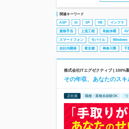
関連キーワード
ASP
SI
SP
VB
インフラ
資格手当
上流工程
有給休暇
AV
スマートフォン
モバイル
Windows
自社内開発
東京都
神奈川県
千
株式会社ITエグゼクティブ | 10
その年収、あなたのスキル
正社員
職種・業種未経験OK
リ