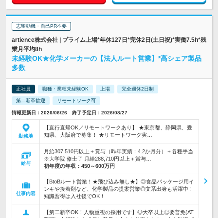
志望動機・自己PR不要
artience株式会社 | プライム上場*年休127日*完休2日(土日祝)*実働7.5h*残
業月平均8h
未経験OK★化学メーカーの【法人ルート営業】*高シェア製品
多数
正社員
職種・業種未経験OK
上場
完全週休2日制
第二新卒歓迎
リモートワーク可
情報更新日：2026/06/26 終了予定日：2026/08/27
【直行直帰OK／リモートワークあり】 ★東京都、静岡県、愛
知県、大阪府で募集！ ★リモートワーク実…
勤務地
月給307,510円以上＋賞与（昨年実績：4.2か月分）＋各種手当
※大学院 修士了 月給288,710円以上＋賞与…
給与
初年度の年収：
450～600万円
【BtoBルート営業！★飛び込み無し★】◎食品パッケージ用イ
ンキや接着剤など、化学製品の提案営業◎文系出身も活躍中！
仕事内容
知識習得は入社後でOK！
【第二新卒OK！人物重視の採用です】◎大卒以上◎要普免(AT