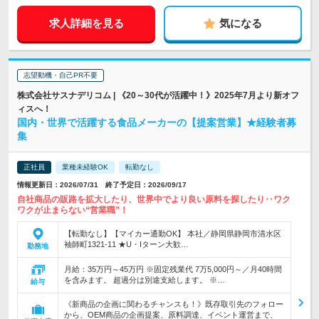
求人詳細を見る
気になる
志望動機・自己PR不要
株式会社サスナデリコム | 《20～30代が活躍中！》2025年7月より新オフ
ィスへ！
国内・世界で活躍する食品メーカーの【提案営業】★経験者募
集
正社員
業種未経験OK
転勤なし
情報更新日：2026/07/31 終了予定日：2026/09/17
自社商品の販路を拡大したり、世界中でより良い原料を探したり‥ワク
ワクが止まらない“営業職”！
【転勤なし】【マイカー通勤OK】 本社／静岡県静岡市清水区
袖師町1321-11 ★U・Iターン大歓…
勤務地
月給：35万円～45万円 ※固定残業代 7万5,000円～／月40時間
を含みます。 超過分は別途支給します。 ※…
給与
《新商品の企画に関わるチャンスも！》既存取引先のフォロー
から、OEM商品の企画提案、原料調達、イベント運営まで、