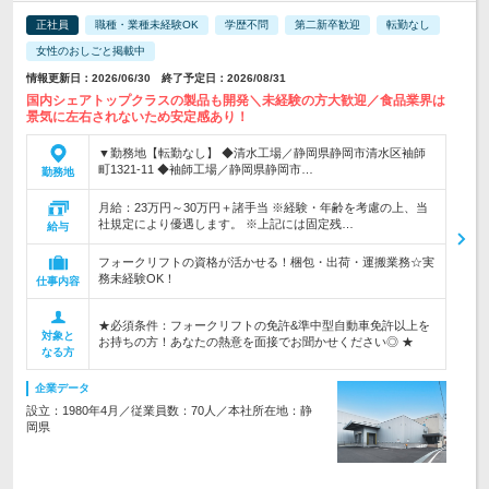
正社員
職種・業種未経験OK
学歴不問
第二新卒歓迎
転勤なし
女性のおしごと掲載中
情報更新日：2026/06/30 終了予定日：2026/08/31
国内シェアトップクラスの製品も開発＼未経験の方大歓迎／食品業界は
景気に左右されないため安定感あり！
▼勤務地【転勤なし】 ◆清水工場／静岡県静岡市清水区袖師
町1321-11 ◆袖師工場／静岡県静岡市…
勤務地
月給：23万円～30万円＋諸手当 ※経験・年齢を考慮の上、当
社規定により優遇します。 ※上記には固定残…
給与
フォークリフトの資格が活かせる！梱包・出荷・運搬業務☆実
務未経験OK！
仕事内容
★必須条件：フォークリフトの免許&準中型自動車免許以上を
対象と
お持ちの方！あなたの熱意を面接でお聞かせください◎ ★
なる方
企業データ
設立：1980年4月／従業員数：70人／本社所在地：静
岡県