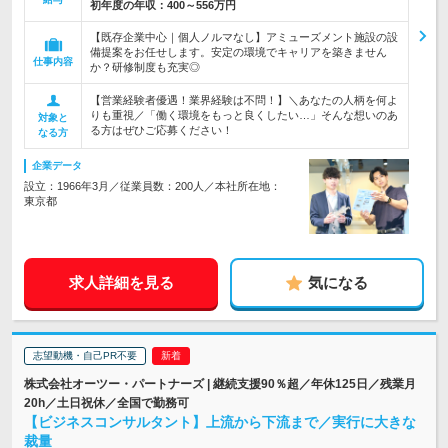
初年度の年収：
400～556万円
【既存企業中心｜個人ノルマなし】アミューズメント施設の設
備提案をお任せします。安定の環境でキャリアを築きません
仕事内容
か？研修制度も充実◎
【営業経験者優遇！業界経験は不問！】＼あなたの人柄を何よ
りも重視／「働く環境をもっと良くしたい…」そんな想いのあ
対象と
る方はぜひご応募ください！
なる方
企業データ
設立：1966年3月／従業員数：200人／本社所在地：
東京都
求人詳細を見る
気になる
志望動機・自己PR不要
株式会社オーツー・パートナーズ | 継続支援90％超／年休125日／残業月
20h／土日祝休／全国で勤務可
【ビジネスコンサルタント】上流から下流まで／実行に大きな
裁量