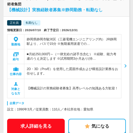
術者集団
【機械設計】実務経験者募集※静岡勤務・転勤なし
正社員
転勤なし
情報更新日：2026/07/10 終了予定日：2026/12/31
静岡県静岡市駿河区（三菱電機エンジニアリング内） JR静岡
駅より、バスで15分 ※無期雇用派遣での…
勤務地
■月給250,000円～（一律支給の諸手当含む） ※経験、能力考
慮のうえ決定します ※試用期間3か月あり(待…
給与
2D・3D（Pro/E）を使用した図面作成および構造設計業務をお
任せします。
仕事内容
【機械設計の実務経験者募集】高専レベルの知識ある方歓迎！
対象と
なる方
企業データ
設立：1990年3月／従業員数：110人／本社所在地：愛知県
求人詳細を見る
気になる