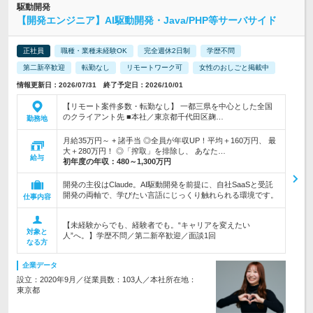
駆動開発
【開発エンジニア】AI駆動開発・Java/PHP等サーバサイド
正社員
職種・業種未経験OK
完全週休2日制
学歴不問
第二新卒歓迎
転勤なし
リモートワーク可
女性のおしごと掲載中
情報更新日：2026/07/31 終了予定日：2026/10/01
【リモート案件多数・転勤なし】 一都三県を中心とした全国
のクライアント先 ■本社／東京都千代田区麹…
勤務地
月給35万円～ + 諸手当 ◎全員が年収UP！平均＋160万円、 最
大＋280万円！ ◎「搾取」を排除し、 あなた…
給与
初年度の年収：
480～1,300万円
開発の主役はClaude。AI駆動開発を前提に、自社SaaSと受託
開発の両軸で、学びたい言語にじっくり触れられる環境です。
仕事内容
【未経験からでも、経験者でも。“キャリアを変えたい
対象と
人”へ。】学歴不問／第二新卒歓迎／面談1回
なる方
企業データ
設立：2020年9月／従業員数：103人／本社所在地：
東京都