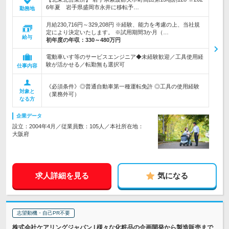
6年夏 岩手県盛岡市永井に移転予…
勤務地
月給230,716円～329,208円 ※経験、能力を考慮の上、当社規
定により決定いたします。 ※試用期間3か月（…
給与
初年度の年収：
330～480万円
電動車いす等のサービスエンジニア◆未経験歓迎／工具使用経
験が活かせる／転勤無も選択可
仕事内容
《必須条件》◎普通自動車第一種運転免許 ◎工具の使用経験
対象と
（業務外可）
なる方
企業データ
設立：2004年4月／従業員数：105人／本社所在地：
大阪府
求人詳細を見る
気になる
志望動機・自己PR不要
株式会社ケアリングジャパン | 様々な化粧品の企画開発から製造販売まで