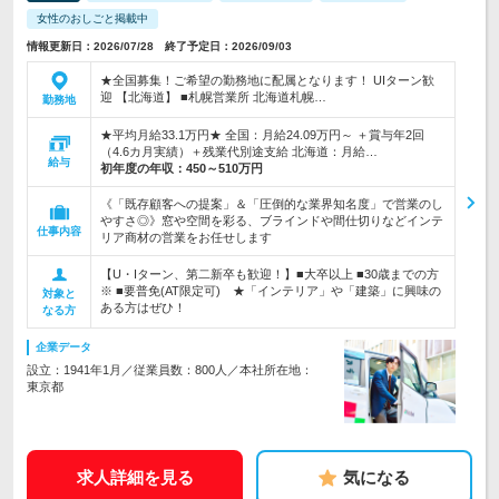
女性のおしごと掲載中
情報更新日：2026/07/28 終了予定日：2026/09/03
★全国募集！ご希望の勤務地に配属となります！ UIターン歓
迎 【北海道】 ■札幌営業所 北海道札幌…
勤務地
★平均月給33.1万円★ 全国：月給24.09万円～ ＋賞与年2回
（4.6カ月実績）＋残業代別途支給 北海道：月給…
給与
初年度の年収：
450～510万円
《「既存顧客への提案」＆「圧倒的な業界知名度」で営業のし
やすさ◎》窓や空間を彩る、ブラインドや間仕切りなどインテ
仕事内容
リア商材の営業をお任せします
【U・Iターン、第二新卒も歓迎！】■大卒以上 ■30歳までの方
※ ■要普免(AT限定可) ★「インテリア」や「建築」に興味の
対象と
ある方はぜひ！
なる方
企業データ
設立：1941年1月／従業員数：800人／本社所在地：
東京都
求人詳細を見る
気になる