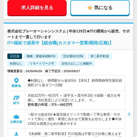
求人詳細を見る
気になる
株式会社ブルーオーシャンシステム | 年休129日★ITの開発から販売、サポ
ートまで一貫して行います
IT×福祉で成長中【総合職(カスタマー営業/開発/広報)】
正社員
職種・業種未経験OK
完全週休2日制
第二新卒歓迎
転勤なし
リモートワーク可
女性のおしごと掲載中
情報更新日：2026/06/26 終了予定日：2026/08/27
◆転勤なし・静岡駅から徒歩5分 【本社】 静岡県静岡市葵区紺
屋町17-1 葵タワー23階
勤務地
月給22万円～40万円 ＋ 諸手当 + 賞与年2回 ※経験・能力を考
慮し、当社規定により決定いたします。 ※…
給与
初年度の年収：
375～600万円
＜駅チカ徒歩5分★最先端オフィスで勤務＞丁寧な教育・サポ
ートで安心！適性・希望に合わせて業務をお任せします◆年休
仕事内容
129日＆残業少なめの働きやすさ
【未経験・第二新卒歓迎】ITの知識は不要◎入社後に教えます