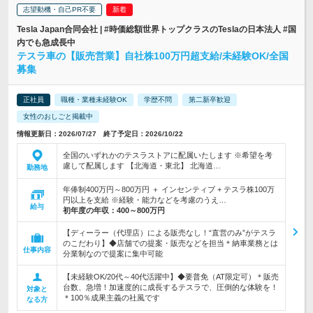
志望動機・自己PR不要
Tesla Japan合同会社 | #時価総額世界トップクラスのTeslaの日本法人 #国
内でも急成長中
テスラ車の【販売営業】自社株100万円超支給/未経験OK/全国
募集
正社員
職種・業種未経験OK
学歴不問
第二新卒歓迎
女性のおしごと掲載中
情報更新日：2026/07/27 終了予定日：2026/10/22
全国のいずれかのテスラストアに配属いたします ※希望を考
慮して配属します 【北海道・東北】 北海道…
勤務地
年俸制400万円～800万円 ＋ インセンティブ + テスラ株100万
円以上を支給 ※経験・能力などを考慮のうえ…
給与
初年度の年収：
400～800万円
【ディーラー（代理店）による販売なし！“直営のみ”がテスラ
のこだわり】◆店舗での提案・販売などを担当＊納車業務とは
仕事内容
分業制なので提案に集中可能
【未経験OK/20代～40代活躍中】◆要普免（AT限定可）＊販売
台数、急増！加速度的に成長するテスラで、圧倒的な体験を！
対象と
＊100％成果主義の社風です
なる方