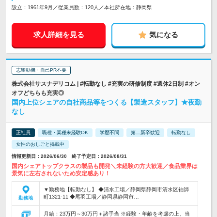
設立：1961年9月／従業員数：120人／本社所在地：静岡県
求人詳細を見る
気になる
志望動機・自己PR不要
株式会社サスナデリコム | #転勤なし #充実の研修制度 #週休2日制 #オン
オフどちらも充実◎
国内上位シェアの自社商品等をつくる【製造スタッフ】★夜勤
なし
正社員
職種・業種未経験OK
学歴不問
第二新卒歓迎
転勤なし
女性のおしごと掲載中
情報更新日：2026/06/30 終了予定日：2026/08/31
国内シェアトップクラスの製品も開発＼未経験の方大歓迎／食品業界は
景気に左右されないため安定感あり！
▼勤務地【転勤なし】 ◆清水工場／静岡県静岡市清水区袖師
町1321-11 ◆尾羽工場／静岡県静岡市…
勤務地
月給：23万円～30万円＋諸手当 ※経験・年齢を考慮の上、当