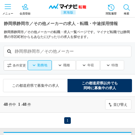
東海版
メニュー
会員登録
閲覧履歴
検索
静岡県静岡市／その他メーカーの求人・転職・中途採用情報
静岡県静岡市／その他メーカーの転職・求人一覧ページです。マイナビ転職では静岡
県の市区町村からもあなたにぴったりの求人を探せます。
静岡県静岡市／その他メーカー
勤務地
職種
年収
特徴
条件変更
この都道府県
以外でも
この都道府県
で募集中の求人
同時に募集中の求人
48
1
48
件中
-
件
並び替え
1