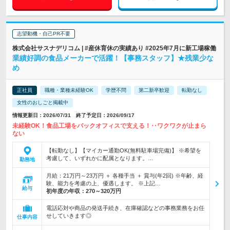
志望動機・自己PR不要
株式会社サスナデリコム | #産休育休の実績あり #2025年7月に新工場稼働
業績好調の食品メーカーで活躍！【事務スタッフ】★残業少な
め
正社員
職種・業種未経験OK
学歴不問
第二新卒歓迎
転勤なし
女性のおしごと掲載中
情報更新日：2026/07/31 終了予定日：2026/09/17
未経験OK！食品工場をバックオフィスで支える！‥ワクワクが止まら
ない
【転勤なし】【マイカー通勤OK(無料駐車場完備)】 ※希望を
考慮して、いずれかに配属となります。…
勤務地
月給：21万円～23万円 ＋ 各種手当 ＋ 賞与(年2回) ※年齢、経
験、能力を考慮の上、優遇します。 ※上記…
給与
初年度の年収：
270～320万円
電話応対や商品の発送手続き、在庫確認などの事務業務をお任
せしていきます◎
仕事内容