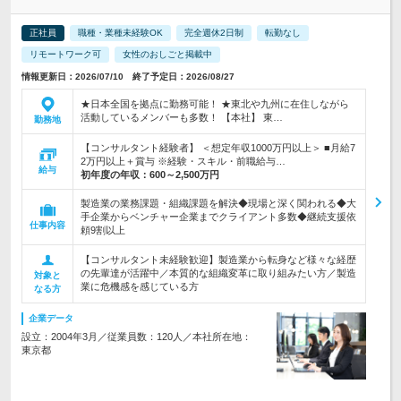
正社員
職種・業種未経験OK
完全週休2日制
転勤なし
リモートワーク可
女性のおしごと掲載中
情報更新日：2026/07/10 終了予定日：2026/08/27
★日本全国を拠点に勤務可能！ ★東北や九州に在住しながら
活動しているメンバーも多数！ 【本社】 東…
勤務地
【コンサルタント経験者】 ＜想定年収1000万円以上＞ ■月給7
2万円以上＋賞与 ※経験・スキル・前職給与…
給与
初年度の年収：
600～2,500万円
製造業の業務課題・組織課題を解決◆現場と深く関われる◆大
手企業からベンチャー企業までクライアント多数◆継続支援依
仕事内容
頼9割以上
【コンサルタント未経験歓迎】製造業から転身など様々な経歴
の先輩達が活躍中／本質的な組織変革に取り組みたい方／製造
対象と
業に危機感を感じている方
なる方
企業データ
設立：2004年3月／従業員数：120人／本社所在地：
東京都