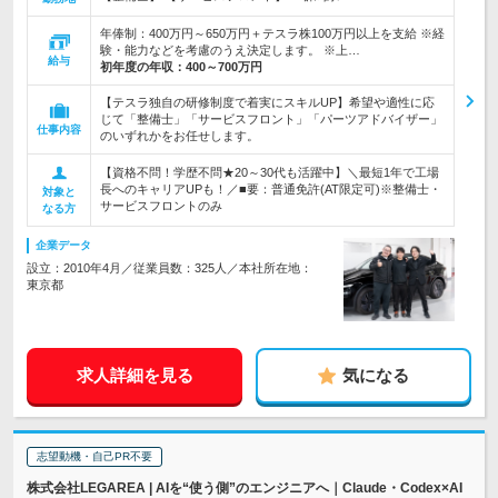
年俸制：400万円～650万円＋テスラ株100万円以上を支給 ※経
験・能力などを考慮のうえ決定します。 ※上…
給与
初年度の年収：
400～700万円
【テスラ独自の研修制度で着実にスキルUP】希望や適性に応
じて「整備士」「サービスフロント」「パーツアドバイザー」
仕事内容
のいずれかをお任せします。
【資格不問！学歴不問★20～30代も活躍中】＼最短1年で工場
長へのキャリアUPも！／■要：普通免許(AT限定可)※整備士・
対象と
サービスフロントのみ
なる方
企業データ
設立：2010年4月／従業員数：325人／本社所在地：
東京都
求人詳細を見る
気になる
志望動機・自己PR不要
株式会社LEGAREA | AIを“使う側”のエンジニアへ｜Claude・Codex×AI