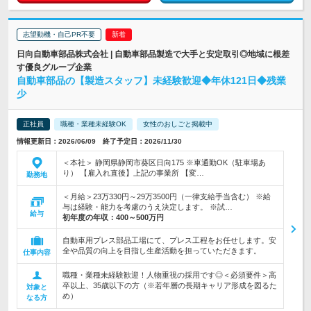
志望動機・自己PR不要
日向自動車部品株式会社 | 自動車部品製造で大手と安定取引◎地域に根差
す優良グループ企業
自動車部品の【製造スタッフ】未経験歓迎◆年休121日◆残業
少
正社員
職種・業種未経験OK
女性のおしごと掲載中
情報更新日：2026/06/09 終了予定日：2026/11/30
＜本社＞ 静岡県静岡市葵区日向175 ※車通勤OK（駐車場あ
り） 【雇入れ直後】上記の事業所 【変…
勤務地
＜月給＞23万330円～29万3500円（一律支給手当含む） ※給
与は経験・能力を考慮のうえ決定します。 ※試…
給与
初年度の年収：
400～500万円
自動車用プレス部品工場にて、プレス工程をお任せします。安
全や品質の向上を目指し生産活動を担っていただきます。
仕事内容
職種・業種未経験歓迎！人物重視の採用です◎＜必須要件＞高
卒以上、35歳以下の方（※若年層の長期キャリア形成を図るた
対象と
め）
なる方