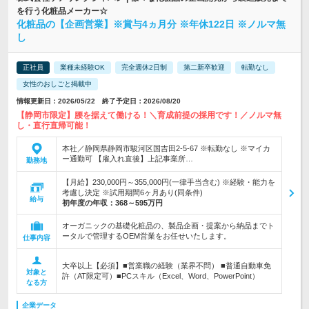
を行う化粧品メーカー☆
化粧品の【企画営業】※賞与4ヵ月分 ※年休122日 ※ノルマ無
し
正社員
業種未経験OK
完全週休2日制
第二新卒歓迎
転勤なし
女性のおしごと掲載中
情報更新日：2026/05/22 終了予定日：2026/08/20
【静岡市限定】腰を据えて働ける！＼育成前提の採用です！／ノルマ無
し・直行直帰可能！
本社／静岡県静岡市駿河区国吉田2-5-67 ※転勤なし ※マイカ
ー通勤可 【雇入れ直後】上記事業所…
勤務地
【月給】230,000円～355,000円(一律手当含む) ※経験・能力を
考慮し決定 ※試用期間6ヶ月あり(同条件)
給与
初年度の年収：
368～595万円
オーガニックの基礎化粧品の、製品企画・提案から納品までト
ータルで管理するOEM営業をお任せいたします。
仕事内容
大卒以上【必須】■営業職の経験（業界不問） ■普通自動車免
対象と
許（AT限定可）■PCスキル（Excel、Word、PowerPoint）
なる方
企業データ