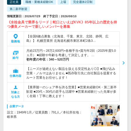
正社員
職種・業種未経験OK
上場
完全週休2日制
第二新卒歓迎
情報更新日：2026/07/29 終了予定日：2026/08/10
《水栓金具で業界をリード｜蛇口といえばKVK》85年以上の歴史を持
つ優良メーカーで新しいメンバーを募集
【全国6拠点募集（北海道、千葉、東京、北陸、静岡、広
島）】 札幌営業所 北海道札幌市東区本町2条3…
勤務地
月給23万円～28万2,600円+各種手当+賞与年2回（2025年度5.0
ヵ月） ■経験や年齢を考慮して決定します。 …
給与
初年度の年収：
340～520万円
【ニーズが途絶えない製品を扱える安定性あり◎】■飛び込み
営業・ノルマはありません ■既存取引先に自社製品を提案する
仕事内容
ルート営業をお任せします！
【業界随一のシェア率を誇る営業】■営業未経験OK・第二新卒
歓迎 ■20代～30代の若手も活躍中 ■営業未経験だった先輩が多
対象と
く在籍！丁寧に教えます！
なる方
企業データ
設立：1949年1月／従業員数：791人／本社所在地：
岐阜県