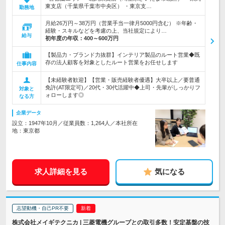
東支店（千葉県千葉市中央区） ・東京支…
勤務地
月給26万円～38万円（営業手当一律月5000円含む） ※年齢・
経験・スキルなどを考慮の上、当社規定により…
給与
初年度の年収：
400～600万円
【製品力・ブランド力抜群】インテリア製品のルート営業◆既
存の法人顧客を対象としたルート営業をお任せします
仕事内容
【未経験者歓迎】【営業・販売経験者優遇】大卒以上／要普通
免許(AT限定可)／20代・30代活躍中◆上司・先輩がしっかりフ
対象と
ォローします◎
なる方
企業データ
設立：1947年10月／従業員数：1,264人／本社所在
地：東京都
求人詳細を見る
気になる
志望動機・自己PR不要
株式会社メイギテクニカ | 三菱電機グループとの取引多数！安定基盤の技