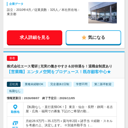
企業データ
設立：2010年4月／従業員数：325人／本社所在地：
東京都
求人詳細を見る
気になる
株式会社エース電研 | 充実の働きやすさ＆好待遇を！退職金制度あり
【営業職】エンタメ空間をプロデュース！既存顧客中心★
正社員
業種未経験OK
完全週休2日制
学歴不問
第二新卒歓迎
転勤なし
情報更新日：2026/08/07 終了予定日：2026/11/05
【転勤なし・直行直帰OK！】 東京・仙台・長野・静岡・名古
屋・広島・福岡での募集 下記のご希望の勤…
勤務地
月給28.9万円～35.3万円＋賞与年2回＋諸手当 ※経験・スキル
を考慮の上、決定します。 ※別途外勤手当（…
給与