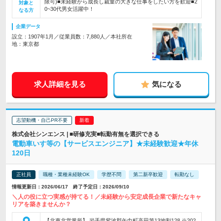
限可)■未経験から成長し裁量の大きな仕事をしたい方を歓迎■2
対象と
0~30代男女活躍中！
なる方
企業データ
設立：1907年1月／従業員数：7,880人／本社所在
地：東京都
求人詳細を見る
気になる
志望動機・自己PR不要
株式会社シンエンス | ■研修充実■転勤有無を選択できる
電動車いす等の【サービスエンジニア】★未経験歓迎★年休
120日
正社員
職種・業種未経験OK
学歴不問
第二新卒歓迎
転勤なし
情報更新日：2026/06/17 終了予定日：2026/09/10
＼人の役に立つ実感が持てる！／未経験から安定成長企業で新たなキャ
リアを築きませんか？
【北東北営業所】 岩手県紫波郡矢巾町高田第13地割128 ※202