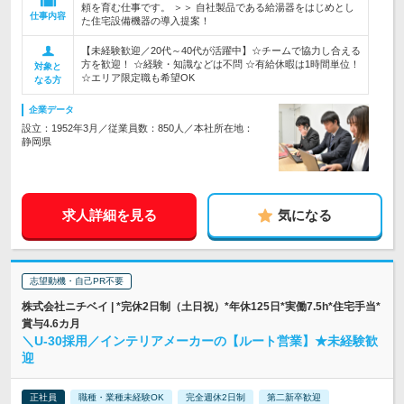
頼を育む仕事です。 ＞＞ 自社製品である給湯器をはじめとし
仕事内容
た住宅設備機器の導入提案！
【未経験歓迎／20代～40代が活躍中】☆チームで協力し合える
方を歓迎！ ☆経験・知識などは不問 ☆有給休暇は1時間単位！
対象と
☆エリア限定職も希望OK
なる方
企業データ
設立：1952年3月／従業員数：850人／本社所在地：
静岡県
求人詳細を見る
気になる
志望動機・自己PR不要
株式会社ニチベイ | *完休2日制（土日祝）*年休125日*実働7.5h*住宅手当*
賞与4.6カ月
＼U-30採用／インテリアメーカーの【ルート営業】★未経験歓
迎
正社員
職種・業種未経験OK
完全週休2日制
第二新卒歓迎