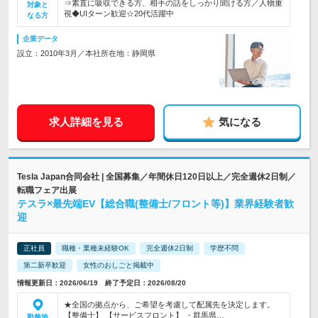
⇒素直に吸収できる方、相手の話をしっかり聞ける方／人物重
対象と
視◆UIターン歓迎☆20代活躍中
なる方
企業データ
設立：2010年3月／本社所在地：静岡県
求人詳細を見る
気になる
Tesla Japan合同会社 | 全国募集／年間休日120日以上／完全週休2日制／
転職フェア出展
テスラ×最先端EV【総合職(整備士/フロント等)】業界経験者歓
迎
正社員
職種・業種未経験OK
完全週休2日制
学歴不問
第二新卒歓迎
女性のおしごと掲載中
情報更新日：2026/06/19 終了予定日：2026/08/20
★全国の拠点から、ご希望を考慮して配属先を決定します。
【整備士】 【サービスフロント】 ・群馬県…
勤務地