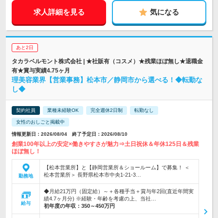
求人詳細を見る
気になる
あと2日
タカラベルモント株式会社 | ★社販有（コスメ）★残業ほぼ無し★退職金
有★賞与実績4.75ヶ月
理美容業界【営業事務】松本市／静岡市から選べる！◆転勤な
し◆
契約社員
業種未経験OK
完全週休2日制
転勤なし
女性のおしごと掲載中
情報更新日：2026/08/04 終了予定日：2026/08/10
創業100年以上の安定×働きやすさが魅力⇒土日祝休＆年休125日＆残業
ほぼ無し！
【松本営業所】と【静岡営業所＆ショールーム】で募集！ ＜
松本営業所＞ 長野県松本市中央1-21-3…
勤務地
◆月給21万円（固定給）～＋各種手当＋賞与年2回(直近年間実
績4.7ヶ月分) ※経験・年齢を考慮の上、当社…
給与
初年度の年収：
350～450万円