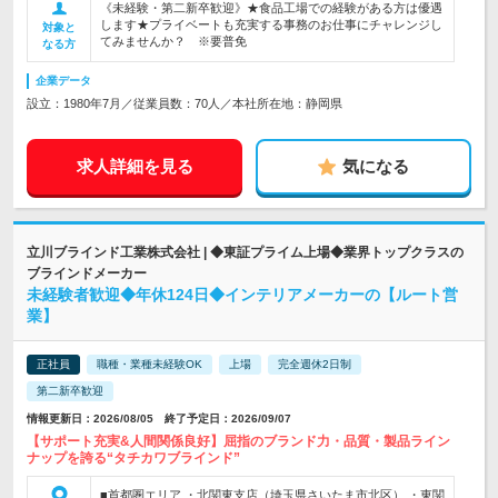
《未経験・第二新卒歓迎》★食品工場での経験がある方は優遇
します★プライベートも充実する事務のお仕事にチャレンジし
対象と
てみませんか？ ※要普免
なる方
企業データ
設立：1980年7月／従業員数：70人／本社所在地：静岡県
求人詳細を見る
気になる
立川ブラインド工業株式会社 | ◆東証プライム上場◆業界トップクラスの
ブラインドメーカー
未経験者歓迎◆年休124日◆インテリアメーカーの【ルート営
業】
正社員
職種・業種未経験OK
上場
完全週休2日制
第二新卒歓迎
情報更新日：2026/08/05 終了予定日：2026/09/07
【サポート充実&人間関係良好】屈指のブランド力・品質・製品ライン
ナップを誇る“タチカワブラインド”
■首都圏エリア ・北関東支店（埼玉県さいたま市北区） ・東関