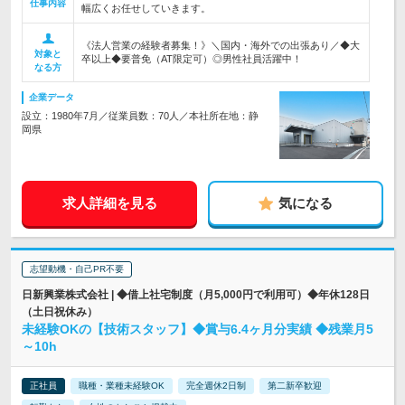
仕事内容
幅広くお任せしていきます。
《法人営業の経験者募集！》＼国内・海外での出張あり／◆大
対象と
卒以上◆要普免（AT限定可）◎男性社員活躍中！
なる方
企業データ
設立：1980年7月／従業員数：70人／本社所在地：静
岡県
求人詳細を見る
気になる
志望動機・自己PR不要
日新興業株式会社 | ◆借上社宅制度（月5,000円で利用可）◆年休128日
（土日祝休み）
未経験OKの【技術スタッフ】◆賞与6.4ヶ月分実績 ◆残業月5
～10h
正社員
職種・業種未経験OK
完全週休2日制
第二新卒歓迎