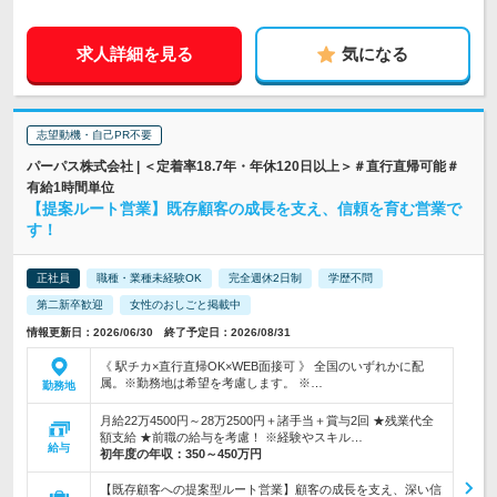
求人詳細を見る
気になる
志望動機・自己PR不要
パーパス株式会社 | ＜定着率18.7年・年休120日以上＞＃直行直帰可能＃
有給1時間単位
【提案ルート営業】既存顧客の成長を支え、信頼を育む営業で
す！
正社員
職種・業種未経験OK
完全週休2日制
学歴不問
第二新卒歓迎
女性のおしごと掲載中
情報更新日：2026/06/30 終了予定日：2026/08/31
《 駅チカ×直行直帰OK×WEB面接可 》 全国のいずれかに配
属。※勤務地は希望を考慮します。 ※…
勤務地
月給22万4500円～28万2500円＋諸手当＋賞与2回 ★残業代全
額支給 ★前職の給与を考慮！ ※経験やスキル…
給与
初年度の年収：
350～450万円
【既存顧客への提案型ルート営業】顧客の成長を支え、深い信