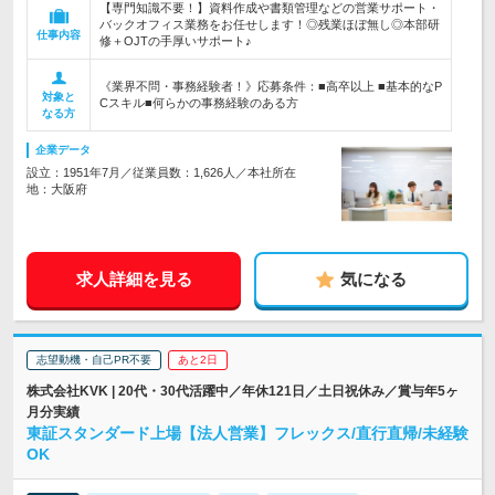
【専門知識不要！】資料作成や書類管理などの営業サポート・
バックオフィス業務をお任せします！◎残業ほぼ無し◎本部研
仕事内容
修＋OJTの手厚いサポート♪
《業界不問・事務経験者！》応募条件：■高卒以上 ■基本的なP
対象と
Cスキル■何らかの事務経験のある方
なる方
企業データ
設立：1951年7月／従業員数：1,626人／本社所在
地：大阪府
求人詳細を見る
気になる
志望動機・自己PR不要
あと2日
株式会社KVK | 20代・30代活躍中／年休121日／土日祝休み／賞与年5ヶ
月分実績
東証スタンダード上場【法人営業】フレックス/直行直帰/未経験
OK