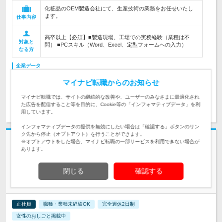
化粧品のOEM製造会社にて、生産技術の業務をお任せいたし
ます。
仕事内容
高卒以上【必須】■製造現場、工場での実務経験（業種は不
対象と
問） ■PCスキル（Word、Excel、定型フォームへの入力）
なる方
企業データ
設立：1961年9月／従業員数：120人／本社所在地：静岡県
マイナビ転職からのお知らせ
マイナビ転職では、サイトの継続的な改善や、ユーザーのみなさまに最適化され
求人詳細を見る
気になる
た広告を配信すること等を目的に、Cookie等の「インフォマティブデータ」を利
用しています。
インフォマティブデータの提供を無効にしたい場合は「確認する」ボタンのリン
ク先から停止（オプトアウト）を行うことができます。
志望動機・自己PR不要
※オプトアウトをした場合、マイナビ転職の一部サービスを利用できない場合が
あります。
有限会社理恒製作所 | ＼冷暖房完備の快適な工場！／自動車向け金型を製
造する安定企業
閉じる
確認する
【プレス金型製造スタッフ】未経験歓迎・転勤なし・経験者歓
迎
正社員
職種・業種未経験OK
完全週休2日制
女性のおしごと掲載中