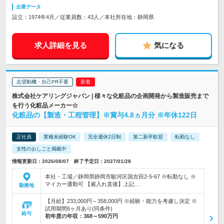
企業データ
設立：1974年4月／従業員数：43人／本社所在地：静岡県
求人詳細を見る
気になる
志望動機・自己PR不要
株式会社ケアリングジャパン | 様々な化粧品の企画開発から製造販売まで
を行う化粧品メーカー☆
化粧品の【製造・工程管理】※賞与4.8ヵ月分 ※年休122日
正社員
業種未経験OK
完全週休2日制
第二新卒歓迎
転勤なし
女性のおしごと掲載中
情報更新日：2026/08/07 終了予定日：2027/01/28
本社・工場／静岡県静岡市駿河区国吉田2-5-67 ※転勤なし ※
マイカー通勤可 【雇入れ直後】上記…
勤務地
【月給】233,000円～358,000円 ※経験・能力を考慮し決定 ※
試用期間6ヶ月あり(同条件)
給与
初年度の年収：
368～590万円