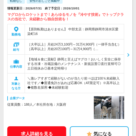
転勤なし
女性のおしごと掲載中
情報更新日：2026/07/31 終了予定日：2026/10/01
マグロからロケットまで！あらゆるモノを『冷やす技術』でトップクラ
スの当社で、未経験から独自技術を！
【原則転勤はありません】 中部支店：静岡県静岡市清水区愛
染町16
勤務地
［大卒以上］月給24万3,100円～31万4,900円（一律手当含む）
［高卒以上］月給20万100円～31万4,900円（…
給与
【地域＆食に貢献】静岡と言えばマグロ！おいしく安全に保存
する冷凍・冷蔵設備のメンテナンス・新規設置◎直行直帰可◎
仕事内容
土日祝休み◎基本定時帰り
＼激レアすぎて経験がないのが当たり前⇒ほぼ100％未経験入
社です／◆普通免許があれば応募OK（AT限定可）※高卒以上
対象と
◆複数名採用 ◆未経験歓迎
なる方
企業データ
従業員数：188人／本社所在地：大阪府
求人詳細を見る
気になる