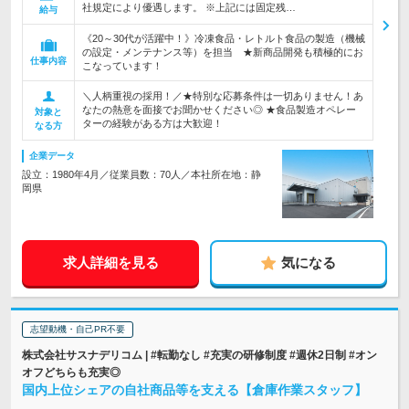
社規定により優遇します。 ※上記には固定残…
給与
《20～30代が活躍中！》冷凍食品・レトルト食品の製造（機械
の設定・メンテナンス等）を担当 ★新商品開発も積極的にお
仕事内容
こなっています！
＼人柄重視の採用！／★特別な応募条件は一切ありません！あ
なたの熱意を面接でお聞かせください◎ ★食品製造オペレー
対象と
ターの経験がある方は大歓迎！
なる方
企業データ
設立：1980年4月／従業員数：70人／本社所在地：静
岡県
求人詳細を見る
気になる
志望動機・自己PR不要
株式会社サスナデリコム | #転勤なし #充実の研修制度 #週休2日制 #オン
オフどちらも充実◎
国内上位シェアの自社商品等を支える【倉庫作業スタッフ】