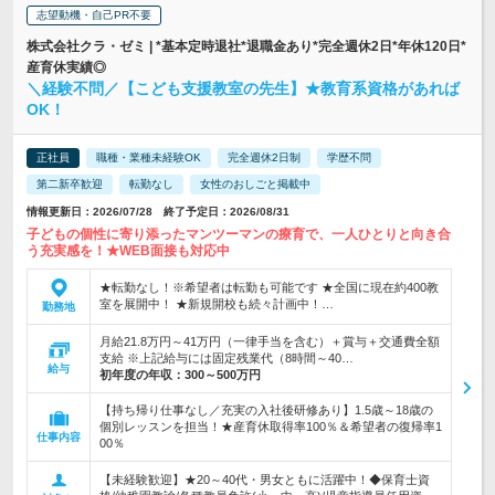
志望動機・自己PR不要
株式会社クラ・ゼミ | *基本定時退社*退職金あり*完全週休2日*年休120日*
産育休実績◎
＼経験不問／【こども支援教室の先生】★教育系資格があれば
OK！
正社員
職種・業種未経験OK
完全週休2日制
学歴不問
第二新卒歓迎
転勤なし
女性のおしごと掲載中
情報更新日：2026/07/28 終了予定日：2026/08/31
子どもの個性に寄り添ったマンツーマンの療育で、一人ひとりと向き合
う充実感を！★WEB面接も対応中
★転勤なし！※希望者は転勤も可能です ★全国に現在約400教
室を展開中！ ★新規開校も続々計画中！…
勤務地
月給21.8万円～41万円（一律手当を含む）＋賞与＋交通費全額
支給 ※上記給与には固定残業代（8時間～40…
給与
初年度の年収：
300～500万円
【持ち帰り仕事なし／充実の入社後研修あり】1.5歳～18歳の
個別レッスンを担当！★産育休取得率100％＆希望者の復帰率1
仕事内容
00％
【未経験歓迎】★20～40代・男女ともに活躍中！◆保育士資