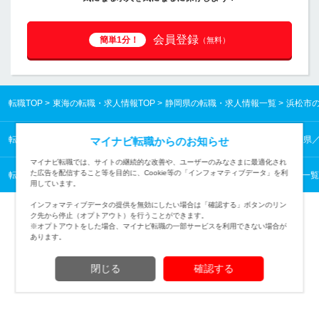
会員登録
簡単1分！
（無料）
転職TOP
東海の転職・求人情報TOP
静岡県の転職・求人情報一覧
浜松市
転職TOP
東海の転職・求人情報TOP
静岡県の転職・求人情報一覧
静岡県
マイナビ転職からのお知らせ
マイナビ転職では、サイトの継続的な改善や、ユーザーのみなさまに最適化され
た広告を配信すること等を目的に、Cookie等の「インフォマティブデータ」を利
転職TOP
保育・教育・通訳から探す
保育・教育・通訳の転職・求人情報一覧
用しています。
インフォマティブデータの提供を無効にしたい場合は「確認する」ボタンのリン
ク先から停止（オプトアウト）を行うことができます。
※オプトアウトをした場合、マイナビ転職の一部サービスを利用できない場合が
あります。
TOPページへ
閉じる
確認する
(c) Mynavi Corporation