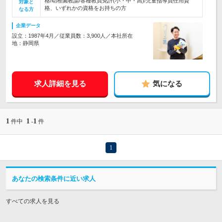
格/幼稚園教諭/各種教員免許(小・中・高)/児童指導員任用資
対象と
格、いずれかの資格をお持ちの方
なる方
企業データ
設立：1987年4月／従業員数：3,900人／本社所在
地：静岡県
求人詳細を見る
気になる
1
1
1
件中
-
件
1
あなたの検索条件に近い求人
すべての求人を見る