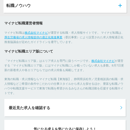
転職ノウハウ
マイナビ転職運営者情報
マイナビ転職は
株式会社マイナビ
が運営する転職・求人情報サイトです。 マイナビ転職は、
厚生労働省の求人情報提供の適正化推進事業
（委託事業）により設置された求人情報適正化
推進協議会が定めたガイドラインを遵守しています。
マイナビ転職エリア版について
「マイナビ転職エリア版」はエリア求人を専門に扱うページです。
株式会社マイナビ
が運営
する「マイナビ転職エリア版」にはマイナビ転職にしか載っていない求人も多数。8月7日更
新の新着求人や各エリアならではの求人特集も掲載してます。
東海の転職・求人情報ならマイナビ転職【東海版】。静岡県浜松市／児童相談員の転職・求
人情報などご希望の条件やこだわりの仕事スタイルから求人を探せるほか、豊富な転職ノウ
ハウや転職支援サービスで東海で転職を希望されるみなさんの転職活動を応援する転職サイ
トです。
最近見た求人を確認する
気になる求人を気になるに保存しよう！