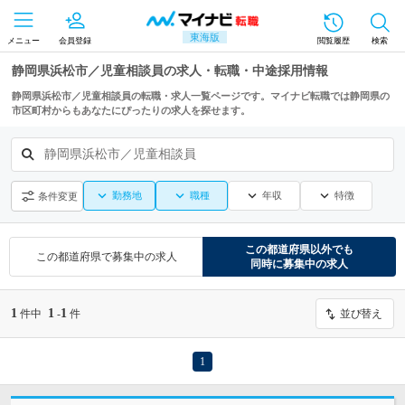
東海版
メニュー
会員登録
閲覧履歴
検索
静岡県浜松市／児童相談員の求人・転職・中途採用情報
静岡県浜松市／児童相談員の転職・求人一覧ページです。マイナビ転職では静岡県の
市区町村からもあなたにぴったりの求人を探せます。
静岡県浜松市／児童相談員
勤務地
職種
年収
特徴
条件変更
この都道府県
以外でも
この都道府県
で募集中の求人
同時に募集中の求人
1
1
1
件中
-
件
並び替え
1