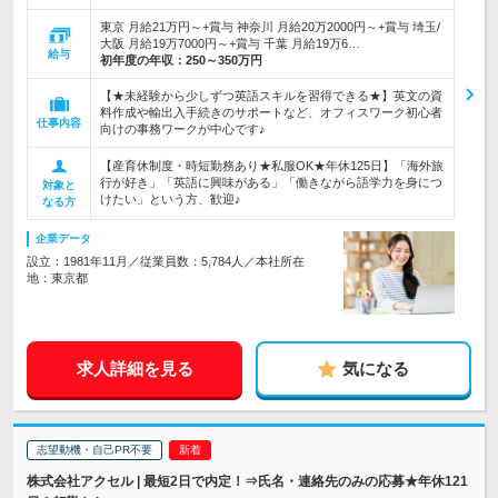
東京 月給21万円～+賞与 神奈川 月給20万2000円～+賞与 埼玉/
大阪 月給19万7000円～+賞与 千葉 月給19万6…
給与
初年度の年収：
250～350万円
【★未経験から少しずつ英語スキルを習得できる★】英文の資
料作成や輸出入手続きのサポートなど、オフィスワーク初心者
仕事内容
向けの事務ワークが中心です♪
【産育休制度・時短勤務あり★私服OK★年休125日】「海外旅
行が好き」「英語に興味がある」「働きながら語学力を身につ
対象と
けたい」という方、歓迎♪
なる方
企業データ
設立：1981年11月／従業員数：5,784人／本社所在
地：東京都
求人詳細を見る
気になる
志望動機・自己PR不要
株式会社アクセル | 最短2日で内定！⇒氏名・連絡先のみの応募★年休121