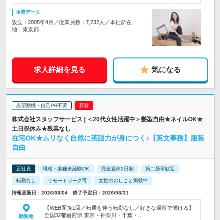
企業データ
設立：2005年4月／従業員数：7,232人／本社所在
地：東京都
求人詳細を見る
気になる
志望動機・自己PR不要
株式会社スタッフサービス | ＜20代女性活躍中＞髪型自由★ネイルOK★
土日祝休み★残業なし
在宅OK★ムリなく自然に英語力が身につく♪【英文事務】服装
自由
正社員
職種・業種未経験OK
完全週休2日制
第二新卒歓迎
転勤なし
リモートワーク可
女性のおしごと掲載中
情報更新日：2026/08/04 終了予定日：2026/08/31
【WEB面接1回／転居を伴う転勤なし／好きな場所で働ける】
全国32都道府県 東京・神奈川・千葉・…
勤務地