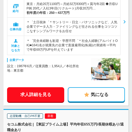
東京：月給20万1100円～月給32万8300円＋賞与年2回 ◆月収U
P例 20代／入社3年目(リクルート)月収20万円…
給与
初年度の年収：
250～437万円
＊゜土日祝休゜＊サントリー・日立・パナソニックなど、人気
企業でデータ入力・ファイリングなど任される仕事をコツコツ
仕事内容
こなすシンプルワークをお任せ
＊゜完全未経験も歓迎・学歴不問゜＊社会人経験(アルバイトO
K)■1641名が就業先の企業で直接雇用化(転籍)の実績有⇒平均
対象と
で年収69万円UPを叶えています
なる方
企業データ
設立：1987年6月／従業員数：1,954人／本社所在
地：東京都
求人詳細を見る
気になる
志望動機・自己PR不要
セコム株式会社 | 【東証プライム上場】平均年収655万円/長期休暇あり/退
職金あり