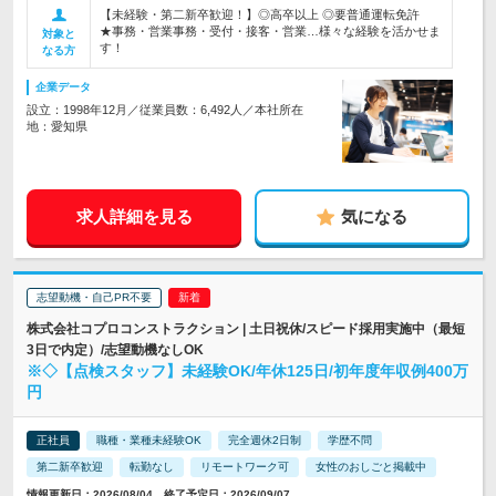
【未経験・第二新卒歓迎！】◎高卒以上 ◎要普通運転免許
★事務・営業事務・受付・接客・営業…様々な経験を活かせま
対象と
す！
なる方
企業データ
設立：1998年12月／従業員数：6,492人／本社所在
地：愛知県
求人詳細を見る
気になる
志望動機・自己PR不要
株式会社コプロコンストラクション | 土日祝休/スピード採用実施中（最短
3日で内定）/志望動機なしOK
※◇【点検スタッフ】未経験OK/年休125日/初年度年収例400万
円
正社員
職種・業種未経験OK
完全週休2日制
学歴不問
第二新卒歓迎
転勤なし
リモートワーク可
女性のおしごと掲載中
情報更新日：2026/08/04 終了予定日：2026/09/07