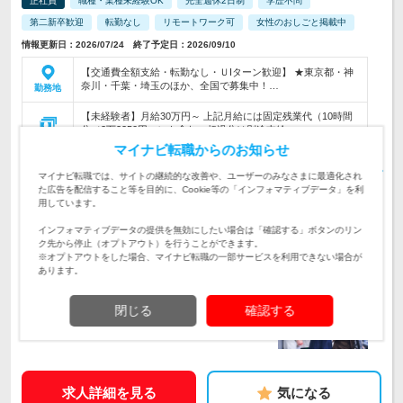
正社員
職種・業種未経験OK
完全週休2日制
学歴不問
第二新卒歓迎
転勤なし
リモートワーク可
女性のおしごと掲載中
情報更新日：2026/07/24 終了予定日：2026/09/10
【交通費全額支給・転勤なし・ＵIターン歓迎】 ★東京都・神
奈川・千葉・埼玉のほか、全国で募集中！…
勤務地
【未経験者】月給30万円～ 上記月給には固定残業代（10時間
分／2万2250円～）を含む。超過分は別途支給…
給与
初年度の年収：
360～1,000万円
マイナビ転職からのお知らせ
【高収入＆やりがいゲット！管理のお仕事】★未経験入社が9
マイナビ転職では、サイトの継続的な改善や、ユーザーのみなさまに最適化され
割⇒超・手厚いサポートをご用意⇒ゼロスタートで年収800万
た広告を配信すること等を目的に、Cookie等の「インフォマティブデータ」を利
仕事内容
円以上も目指せる！
用しています。
本音で話せる！カジュアル面接実施中【未経験歓迎/学歴不
インフォマティブデータの提供を無効にしたい場合は「確認する」ボタンのリン
問】★社会人・正社員デビューOK！中途入社でもすぐ馴染め
ク先から停止（オプトアウト）を行うことができます。
対象と
る ★家具家電付き社宅あり
※オプトアウトをした場合、マイナビ転職の一部サービスを利用できない場合が
なる方
あります。
企業データ
設立：2015年1月／従業員数：212人／本社所在地：
閉じる
確認する
東京都
求人詳細を見る
気になる