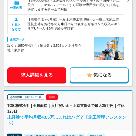
【1件50億円超・工期数年のスケール感】海・陸・海外・洋上
風力――。4つのフィールドから経験や専門性に応じて担当を
仕事内容
決定します★チームで対応
【前職年収＋α考慮】一級土木施工管理技士or一級土木施工管
理技士補をお持ちの方◆日本を代表するゼネコンで収入＆キャ
対象と
リアUP⇒入社2年で所長実績有
なる方
企業データ
設立：1950年4月／従業員数：3,523人／本社所在
地：東京都
求人詳細を見る
気になる
志望動機・自己PR不要
TOEI株式会社 | 全員面接｜入社祝い金＋上京支援金で最大25万円｜年休
125日
未経験で平均月収43.5万…これはバグ？【施工管理アシスタン
ト】