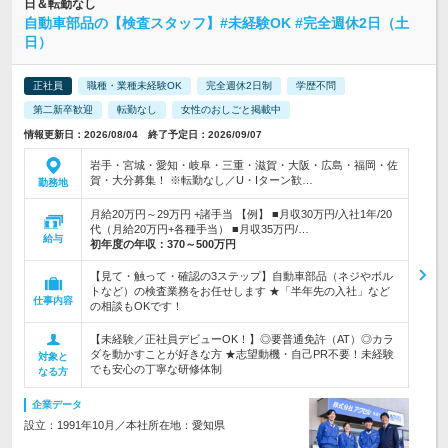
日＆転勤なし
自動車部品の【検査スタッフ】#未経験OK #完全週休2日（土
日）
正社員
職種・業種未経験OK
完全週休2日制
学歴不問
第二新卒歓迎
転勤なし
女性のおしごと掲載中
情報更新日：2026/08/04 終了予定日：2026/09/07
岩手・宮城・愛知・岐阜・三重・滋賀・大阪・広島・福岡・佐
賀・大分募集！ ※転勤なし／U・Iターン歓…
勤務地
月給20万円～29万円 +諸手当 【例】 ■月収30万円/入社1年/20
代（月給20万円+各種手当） ■月収35万円/…
給与
初年度の年収：
370～500万円
【見て・触って・確認の3ステップ】自動車部品（ネジやボル
トなど）の検査業務をお任せします ★「半年先の入社」など
仕事内容
の相談もOKです！
【未経験／正社員デビューOK！】◎要普通免許（AT）◎カラ
ダを動かすことが好きな方 ★志望動機・自己PR不要！未経験
対象と
でも安心の丁寧な研修体制
なる方
企業データ
設立：1991年10月／本社所在地：愛知県