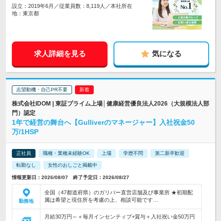
設立：2019年6月／従業員数：8,119人／本社所在
地：東京都
求人詳細を見る
気になる
志望動機・自己PR不要
株式会社IDOM | 東証プライム上場│健康経営優良法人2026（大規模法人部
門）認定
1年で経営の舞台へ【Gulliverのマネージャー】入社祝金50
万/1HSP
正社員
職種・業種未経験OK
上場
学歴不問
第二新卒歓迎
転勤なし
女性のおしごと掲載中
情報更新日：2026/08/07 終了予定日：2026/08/27
全国（47都道府県）のガリバー直営店舗及び事業所 ★初期配
属は希望と現住所を考慮の上、相談可能です…
勤務地
月給30万円～＋毎月インセンティブ+賞与＋入社祝い金50万円