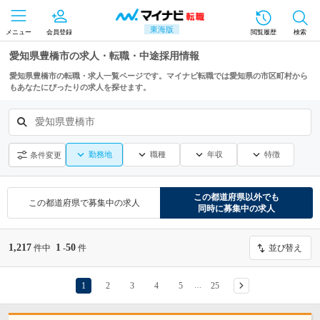
東海版
メニュー
会員登録
閲覧履歴
検索
愛知県豊橋市の求人・転職・中途採用情報
愛知県豊橋市の転職・求人一覧ページです。マイナビ転職では愛知県の市区町村から
もあなたにぴったりの求人を探せます。
愛知県豊橋市
勤務地
職種
年収
特徴
条件変更
この都道府県
以外でも
この都道府県
で募集中の求人
同時に募集中の求人
1,217
1
50
件中
-
件
並び替え
1
2
3
4
5
25
…