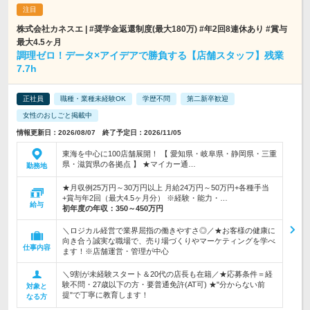
株式会社カネスエ | #奨学金返還制度(最大180万) #年2回8連休あり #賞与
最大4.5ヶ月
調理ゼロ！データ×アイデアで勝負する【店舗スタッフ】残業
7.7h
正社員
職種・業種未経験OK
学歴不問
第二新卒歓迎
女性のおしごと掲載中
情報更新日：2026/08/07 終了予定日：2026/11/05
東海を中心に100店舗展開！ 【 愛知県・岐阜県・静岡県・三重
県・滋賀県の各拠点 】 ★マイカー通…
勤務地
★月収例25万円～30万円以上 月給24万円～50万円+各種手当
+賞与年2回（最大4.5ヶ月分） ※経験・能力・…
給与
初年度の年収：
350～450万円
＼ロジカル経営で業界屈指の働きやすさ◎／★お客様の健康に
向き合う誠実な職場で、売り場づくりやマーケティングを学べ
仕事内容
ます！※店舗運営・管理が中心
＼9割が未経験スタート＆20代の店長も在籍／★応募条件＝経
験不問・27歳以下の方・要普通免許(AT可) ★"分からない前
対象と
提"で丁寧に教育します！
なる方