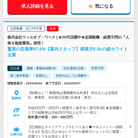
求人詳細を見る
気になる
志望動機・自己PR不要
株式会社ウィルオブ・ワーク | ★20代活躍中★志望動機・経歴不問の『人
柄＆熱意重視』採用！
驚異の定着率97.6%【案内スタッフ】残業月8.5hの超ホワイト
企業
正社員
職種・業種未経験OK
完全週休2日制
学歴不問
第二新卒歓迎
転勤なし
女性のおしごと掲載中
情報更新日：2026/08/04 終了予定日：2026/09/07
【転勤なし*！勤務地は通勤圏内を約束】 本社または全国支
社、事業所、当社取引店舗 (北海道・東北・…
勤務地
月給23万円～28万円＋残業代＋諸手当＋賞与年2回 ★首都圏エ
リアの経験者は月給25万円以上も可 ☆一部エ…
給与
初年度の年収：
350～400万円
【圧倒的なキャリアアップスピードあり◆マネジメントへ挑戦
できる】生活に欠かせないスマホや最新ガジェットのご提案・
仕事内容
店舗づくりをお任せします！