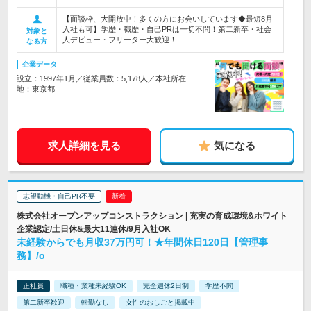
【面談枠、大開放中！多くの方にお会いしています◆最短8月
入社も可】学歴・職歴・自己PRは一切不問！第二新卒・社会
対象と
人デビュー・フリーター大歓迎！
なる方
企業データ
設立：1997年1月／従業員数：5,178人／本社所在
地：東京都
求人詳細を見る
気になる
志望動機・自己PR不要
株式会社オープンアップコンストラクション | 充実の育成環境&ホワイト
企業認定/土日休&最大11連休/9月入社OK
未経験からでも月収37万円可！★年間休日120日【管理事
務】/o
正社員
職種・業種未経験OK
完全週休2日制
学歴不問
第二新卒歓迎
転勤なし
女性のおしごと掲載中