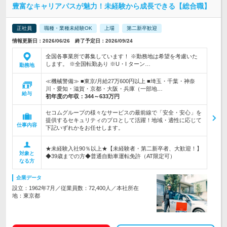
豊富なキャリアパスが魅力！未経験から成長できる【総合職】
正社員
職種・業種未経験OK
上場
第二新卒歓迎
情報更新日：2026/06/26 終了予定日：2026/09/24
全国各事業所で募集しています！ ※勤務地は希望を考慮いた
します。 ※全国転勤あり ※U・I ターン…
勤務地
≪機械警備≫ ■東京/月給27万600円以上 ■埼玉・千葉・神奈
川・愛知・滋賀・京都・大阪・兵庫（一部地…
給与
初年度の年収：
344～633万円
セコムグループの様々なサービスの最前線で「安全・安心」を
提供するセキュリティのプロとして活躍！地域・適性に応じて
仕事内容
下記いずれかをお任せします。
★未経験入社90％以上★【未経験者・第二新卒者、大歓迎！】
対象と
◆39歳までの方◆普通自動車運転免許（AT限定可）
なる方
企業データ
設立：1962年7月／従業員数：72,400人／本社所在
地：東京都