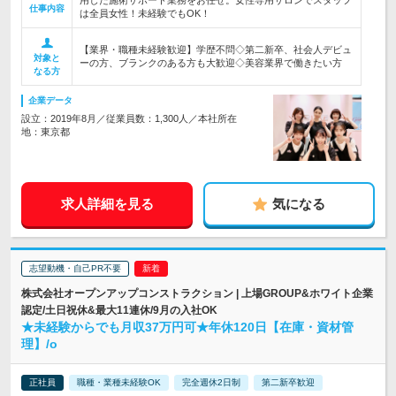
用した施術サポート業務をお任せ。女性専用サロンでスタッフ
仕事内容
は全員女性！未経験でもOK！
【業界・職種未経験歓迎】学歴不問◇第二新卒、社会人デビュ
対象と
ーの方、ブランクのある方も大歓迎◇美容業界で働きたい方
なる方
企業データ
設立：2019年8月／従業員数：1,300人／本社所在
地：東京都
求人詳細を見る
気になる
志望動機・自己PR不要
株式会社オープンアップコンストラクション | 上場GROUP&ホワイト企業
認定/土日祝休&最大11連休/9月の入社OK
★未経験からでも月収37万円可★年休120日【在庫・資材管
理】/o
正社員
職種・業種未経験OK
完全週休2日制
第二新卒歓迎