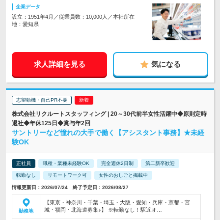
企業データ
設立：1951年4月／従業員数：10,000人／本社所在
地：愛知県
求人詳細を見る
気になる
志望動機・自己PR不要
株式会社リクルートスタッフィング | 20～30代前半女性活躍中◆原則定時
退社◆年休125日◆賞与年2回
サントリーなど憧れの大手で働く【アシスタント事務】★未経
験OK
正社員
職種・業種未経験OK
完全週休2日制
第二新卒歓迎
転勤なし
リモートワーク可
女性のおしごと掲載中
情報更新日：2026/07/24 終了予定日：2026/08/27
【東京・神奈川・千葉・埼玉・大阪・愛知・兵庫・京都・宮
城・福岡・北海道募集♪】 ※転勤なし！駅近オ…
勤務地