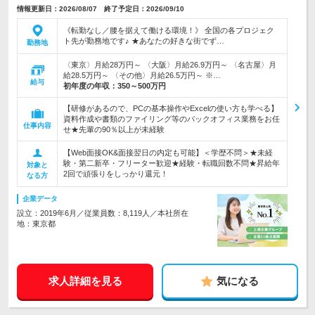
情報更新日：2026/08/07 終了予定日：2026/09/10
《転勤なし／腰を据えて働ける環境！》 全国の各プロジェク
ト先が勤務地です♪ ★あなたの好きな街でず…
勤務地
〈東京〉月給28万円～ 〈大阪〉月給26.9万円～ 〈名古屋〉月
給28.5万円～ 〈その他〉月給26.5万円～ ※…
給与
初年度の年収：
350～500万円
【研修があるので、PCの基本操作やExcelの使い方も学べる】
資料作成や書類のファイリング等のバックオフィス業務をお任
仕事内容
せ★先輩の90％以上が未経験
【Web面接OK&面接翌日の内定も可能】＜学歴不問＞★未経
験・第二新卒・フリーター歓迎★経験・転職回数不問★昇給年
対象と
2回で頑張りをしっかり還元！
なる方
企業データ
設立：2019年6月／従業員数：8,119人／本社所在
地：東京都
求人詳細を見る
気になる