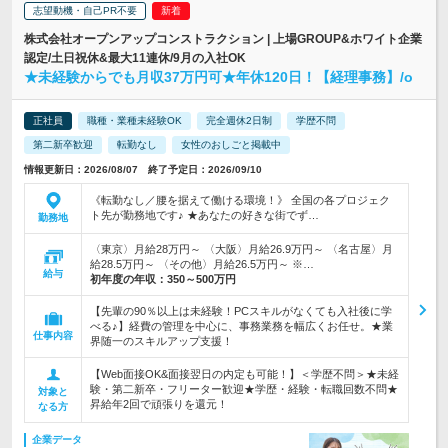
志望動機・自己PR不要
株式会社オープンアップコンストラクション | 上場GROUP&ホワイト企業
認定/土日祝休&最大11連休/9月の入社OK
★未経験からでも月収37万円可★年休120日！【経理事務】/o
正社員
職種・業種未経験OK
完全週休2日制
学歴不問
第二新卒歓迎
転勤なし
女性のおしごと掲載中
情報更新日：2026/08/07 終了予定日：2026/09/10
《転勤なし／腰を据えて働ける環境！》 全国の各プロジェク
ト先が勤務地です♪ ★あなたの好きな街でず…
勤務地
〈東京〉月給28万円～ 〈大阪〉月給26.9万円～ 〈名古屋〉月
給28.5万円～ 〈その他〉月給26.5万円～ ※…
給与
初年度の年収：
350～500万円
【先輩の90％以上は未経験！PCスキルがなくても入社後に学
べる♪】経費の管理を中心に、事務業務を幅広くお任せ。★業
仕事内容
界随一のスキルアップ支援！
【Web面接OK&面接翌日の内定も可能！】＜学歴不問＞★未経
験・第二新卒・フリーター歓迎★学歴・経験・転職回数不問★
対象と
昇給年2回で頑張りを還元！
なる方
企業データ