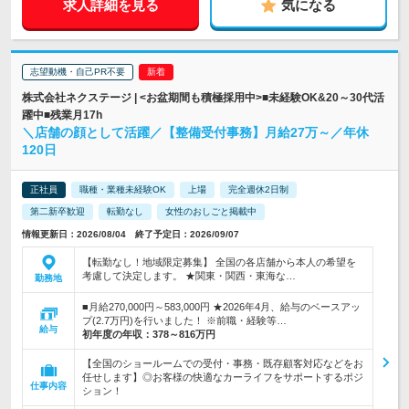
求人詳細を見る
気になる
志望動機・自己PR不要
株式会社ネクステージ | <お盆期間も積極採用中>■未経験OK&20～30代活
躍中■残業月17h
＼店舗の顔として活躍／【整備受付事務】月給27万～／年休
120日
正社員
職種・業種未経験OK
上場
完全週休2日制
第二新卒歓迎
転勤なし
女性のおしごと掲載中
情報更新日：2026/08/04 終了予定日：2026/09/07
【転勤なし！地域限定募集】 全国の各店舗から本人の希望を
考慮して決定します。 ★関東・関西・東海な…
勤務地
■月給270,000円～583,000円 ★2026年4月、給与のベースアッ
プ(2.7万円)を行いました！ ※前職・経験等…
給与
初年度の年収：
378～816万円
【全国のショールームでの受付・事務・既存顧客対応などをお
任せします】◎お客様の快適なカーライフをサポートするポジ
仕事内容
ション！