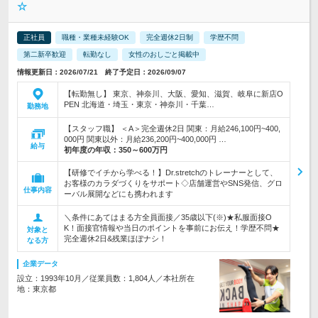
☆
正社員
職種・業種未経験OK
完全週休2日制
学歴不問
第二新卒歓迎
転勤なし
女性のおしごと掲載中
情報更新日：2026/07/21 終了予定日：2026/09/07
【転勤無し】 東京、神奈川、大阪、愛知、滋賀、岐阜に新店O
PEN 北海道・埼玉・東京・神奈川・千葉…
勤務地
【スタッフ職】 ＜A＞完全週休2日 関東：月給246,100円~400,
000円 関東以外：月給236,200円~400,000円 …
給与
初年度の年収：
350～600万円
【研修でイチから学べる！】Dr.stretchのトレーナーとして、
お客様のカラダづくりをサポート◇店舗運営やSNS発信、グロ
仕事内容
ーバル展開などにも携われます
＼条件にあてはまる方全員面接／35歳以下(※)★私服面接O
K！面接官情報や当日のポイントを事前にお伝え！学歴不問★
対象と
完全週休2日&残業ほぼナシ！
なる方
企業データ
設立：1993年10月／従業員数：1,804人／本社所在
地：東京都