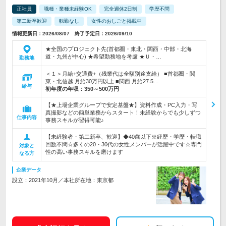
正社員
職種・業種未経験OK
完全週休2日制
学歴不問
第二新卒歓迎
転勤なし
女性のおしごと掲載中
情報更新日：2026/08/07 終了予定日：2026/09/10
★全国のプロジェクト先(首都圏・東北・関西・中部・北海
道・九州が中心) ★希望勤務地を考慮 ★Ｕ・…
勤務地
＜１＞月給+交通費+（残業代は全額別途支給） ■首都圏・関
東・北信越 月給30万円以上 ■関西 月給27.5…
給与
初年度の年収：
350～500万円
【★上場企業グループで安定基盤★】資料作成・PC入力・写
真撮影などの簡単業務からスタート！未経験からでも少しずつ
仕事内容
事務スキルが習得可能♪
【未経験者・第二新卒、歓迎】◆40歳以下※経歴・学歴・転職
回数不問☆多くの20・30代の女性メンバーが活躍中です☆専門
対象と
性の高い事務スキルを磨けます
なる方
企業データ
設立：2021年10月／本社所在地：東京都