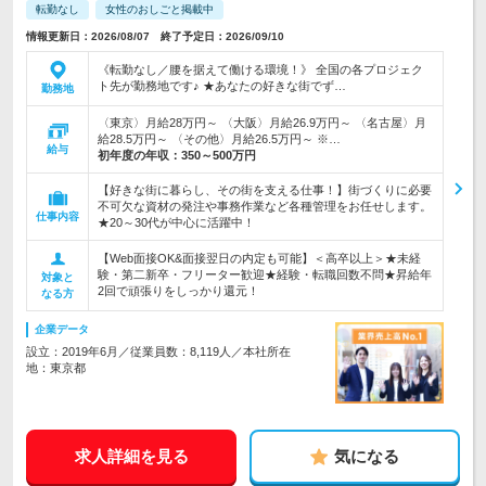
転勤なし
女性のおしごと掲載中
情報更新日：2026/08/07 終了予定日：2026/09/10
《転勤なし／腰を据えて働ける環境！》 全国の各プロジェク
ト先が勤務地です♪ ★あなたの好きな街でず…
勤務地
〈東京〉月給28万円～ 〈大阪〉月給26.9万円～ 〈名古屋〉月
給28.5万円～ 〈その他〉月給26.5万円～ ※…
給与
初年度の年収：
350～500万円
【好きな街に暮らし、その街を支える仕事！】街づくりに必要
不可欠な資材の発注や事務作業など各種管理をお任せします。
仕事内容
★20～30代が中心に活躍中！
【Web面接OK&面接翌日の内定も可能】＜高卒以上＞★未経
験・第二新卒・フリーター歓迎★経験・転職回数不問★昇給年
対象と
2回で頑張りをしっかり還元！
なる方
企業データ
設立：2019年6月／従業員数：8,119人／本社所在
地：東京都
求人詳細を見る
気になる