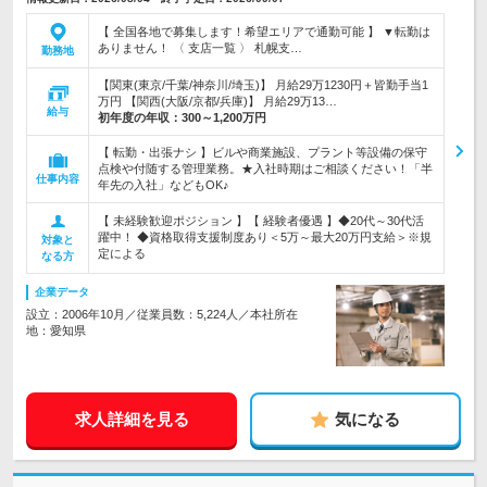
【 全国各地で募集します！希望エリアで通勤可能 】 ▼転勤は
ありません！ 〈 支店一覧 〉 札幌支…
勤務地
【関東(東京/千葉/神奈川/埼玉)】 月給29万1230円＋皆勤手当1
万円 【関西(大阪/京都/兵庫)】 月給29万13…
給与
初年度の年収：
300～1,200万円
【 転勤・出張ナシ 】ビルや商業施設、プラント等設備の保守
点検や付随する管理業務。★入社時期はご相談ください！「半
仕事内容
年先の入社」などもOK♪
【 未経験歓迎ポジション 】【 経験者優遇 】◆20代～30代活
躍中！ ◆資格取得支援制度あり＜5万～最大20万円支給＞※規
対象と
定による
なる方
企業データ
設立：2006年10月／従業員数：5,224人／本社所在
地：愛知県
求人詳細を見る
気になる