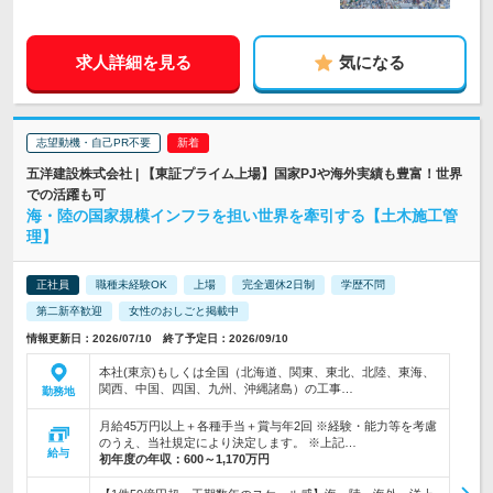
求人詳細を見る
気になる
志望動機・自己PR不要
五洋建設株式会社 | 【東証プライム上場】国家PJや海外実績も豊富！世界
での活躍も可
海・陸の国家規模インフラを担い世界を牽引する【土木施工管
理】
正社員
職種未経験OK
上場
完全週休2日制
学歴不問
第二新卒歓迎
女性のおしごと掲載中
情報更新日：2026/07/10 終了予定日：2026/09/10
本社(東京)もしくは全国（北海道、関東、東北、北陸、東海、
関西、中国、四国、九州、沖縄諸島）の工事…
勤務地
月給45万円以上＋各種手当＋賞与年2回 ※経験・能力等を考慮
のうえ、当社規定により決定します。 ※上記…
給与
初年度の年収：
600～1,170万円