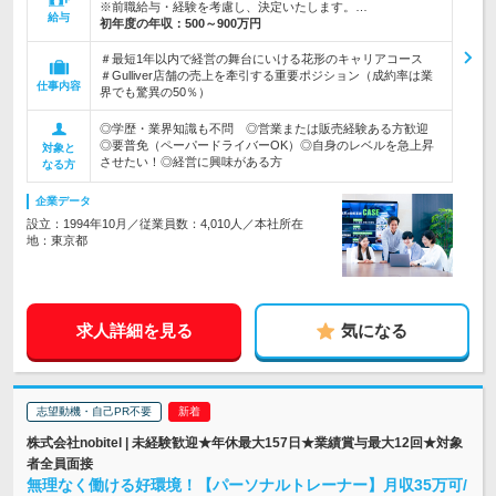
※前職給与・経験を考慮し、決定いたします。…
給与
初年度の年収：
500～900万円
＃最短1年以内で経営の舞台にいける花形のキャリアコース
＃Gulliver店舗の売上を牽引する重要ポジション（成約率は業
仕事内容
界でも驚異の50％）
◎学歴・業界知識も不問 ◎営業または販売経験ある方歓迎
◎要普免（ペーパードライバーOK）◎自身のレベルを急上昇
対象と
させたい！◎経営に興味がある方
なる方
企業データ
設立：1994年10月／従業員数：4,010人／本社所在
地：東京都
求人詳細を見る
気になる
志望動機・自己PR不要
株式会社nobitel | 未経験歓迎★年休最大157日★業績賞与最大12回★対象
者全員面接
無理なく働ける好環境！【パーソナルトレーナー】月収35万可/