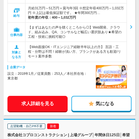
月給31万円～51万円＋賞与年3回 ※想定年収400万円～1,032万
円 ※上記は最低保証額です。 ★年間300万円…
給与
初年度の年収：
400～1,032万円
【まずはあなたの声を聴くところから◎】Web開発、クラウ
ド、組み込み、QA、コンサルなど幅広い選択肢あり★希望の
仕事内容
工程・技術に挑戦可能◎
【Web面接OK・ITエンジニア経験半年以上の方】 言語・工
程・分野は不問！経験が浅い方、ブランクがある方も歓迎/リ
対象と
モート案件多数
なる方
企業データ
設立：2018年1月／従業員数：253人／本社所在地：
東京都
求人詳細を見る
気になる
志望動機・自己PR不要
株式会社コプロコンストラクション | 上場グループ│年間休日125日│希望