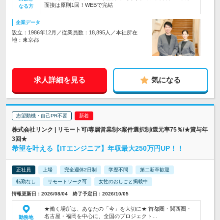
面接は原則1回！WEBで完結
なる方
企業データ
設立：1986年12月／従業員数：18,895人／本社所在
地：東京都
求人詳細を見る
気になる
志望動機・自己PR不要
株式会社リンク | リモート可/専属営業制×案件選択制/還元率75％/★賞与年
3回★
希望を叶える【ITエンジニア】年収最大250万円UP！！
正社員
上場
完全週休2日制
学歴不問
第二新卒歓迎
転勤なし
リモートワーク可
女性のおしごと掲載中
情報更新日：2026/08/04 終了予定日：2026/10/05
★働く場所は、あなたの「今」を大切に★ 首都圏・関西圏・
名古屋・福岡を中心に、全国のプロジェクト…
勤務地