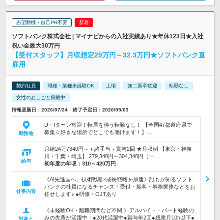
志望動機・自己PR不要
ソフトバンク株式会社 | マイナビからの入社実績あり★年休123日★入社
祝い金最大30万円
【受付スタッフ】月収想定29万円～32.3万円★ソフトバンク直
雇用
契約社員
職種・業種未経験OK
上場
第二新卒歓迎
転勤なし
女性のおしごと掲載中
情報更新日：2026/07/24 終了予定日：2026/09/03
U・Iターン歓迎！転居を伴う転勤なし！ 【全国47都道府県で
募集☆好きな場所でどこでも働けます！】…
勤務地
月給24万7340円～＋諸手当＋賞与2回 ★月収例 【東京・神奈
川・千葉・埼玉】 279,340円～304,340円（一…
給与
初年度の年収：
310～420万円
《AI先進国へ。技術戦略×成長戦略を加速》誰もが知るソフト
バンクの社員になるチャンス！受付・接客・事務業務などをお
仕事内容
任せします♪ ●研修・OJTあり
《未経験OK・離職期間など不問 》アルバイト・パート経験の
みの先輩が活躍中！●20代活躍中●賞与年2回●残業月10h以下●
対象と