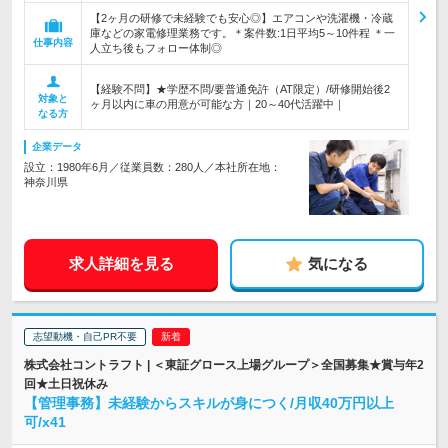
【2ヶ月の研修で未経験でも安心◎】エアコンや洗濯機・冷蔵
庫などの家電修理業務です。＊案件数:1日平均5～10件程 ＊一
仕事内容
人立ち後もフォロー体制◎
【経験不問】★学歴不問/要普通免許（AT限定）/研修開始後2
対象と
ヶ月以内に車の用意が可能な方｜20～40代活躍中｜
なる方
企業データ
設立：1980年6月／従業員数：280人／本社所在地：
神奈川県
求人詳細を見る
気になる
志望動機・自己PR不要
株式会社コントラフト | ＜東証グロース上場グループ＞全国募集★賞与年2
回★土日祝休み
【管理事務】未経験からスキルが身につく/月収40万円以上
可/x41