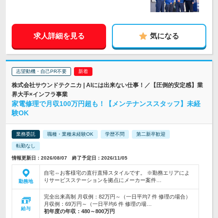
求人詳細を見る
気になる
志望動機・自己PR不要
株式会社サウンドテクニカ | AIには出来ない仕事！／【圧倒的安定感】業
界大手×インフラ事業
家電修理で月収100万円超も！【メンテナンススタッフ】未経
験OK
業務委託
職種・業種未経験OK
学歴不問
第二新卒歓迎
転勤なし
情報更新日：2026/08/07 終了予定日：2026/11/05
自宅⇔お客様宅の直行直帰スタイルです。 ※勤務エリアによ
りサービスステーションを拠点にメーカー案件…
勤務地
完全出来高制 月収例：82万円～（一日平均7 件 修理の場合）
月収例：69万円～（一日平均6 件 修理の場…
給与
初年度の年収：
480～800万円