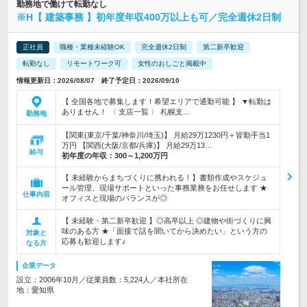
勤務地で働けて転勤なし
※H【 建築事務 】初年度年収400万以上も可／完全週休2日制
正社員
職種・業種未経験OK
完全週休2日制
第二新卒歓迎
転勤なし
リモートワーク可
女性のおしごと掲載中
情報更新日：2026/08/07 終了予定日：2026/09/10
【 全国各地で募集します！希望エリアで通勤可能 】 ▼転勤は
ありません！ 〈 支店一覧 〉 札幌支…
勤務地
【関東(東京/千葉/神奈川/埼玉)】 月給29万1230円＋皆勤手当1
万円 【関西(大阪/京都/兵庫)】 月給29万13…
給与
初年度の年収：
300～1,200万円
【 未経験からまちづくりに携われる！】書類作成やスケジュ
ール管理、現場サポートといった事務業務をお任せします ★
仕事内容
オフィスと現場のバランスが◎
【 未経験・第二新卒歓迎 】◎高卒以上 ◎建物や街づくりに興
味のある方 ★「面接で話を聞いてから決めたい」という方の
対象と
応募も歓迎します♪
なる方
企業データ
設立：2006年10月／従業員数：5,224人／本社所在
地：愛知県