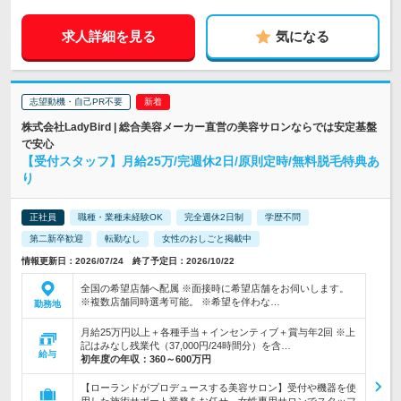
求人詳細を見る
気になる
志望動機・自己PR不要
株式会社LadyBird | 総合美容メーカー直営の美容サロンならでは安定基盤
で安心
【受付スタッフ】月給25万/完週休2日/原則定時/無料脱毛特典あ
り
正社員
職種・業種未経験OK
完全週休2日制
学歴不問
第二新卒歓迎
転勤なし
女性のおしごと掲載中
情報更新日：2026/07/24 終了予定日：2026/10/22
全国の希望店舗へ配属 ※面接時に希望店舗をお伺いします。
※複数店舗同時選考可能。 ※希望を伴わな…
勤務地
月給25万円以上＋各種手当＋インセンティブ＋賞与年2回 ※上
記はみなし残業代（37,000円/24時間分）を含…
給与
初年度の年収：
360～600万円
【ローランドがプロデュースする美容サロン】受付や機器を使