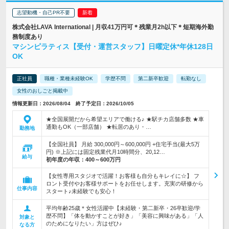
志望動機・自己PR不要
株式会社LAVA International | 月収41万円可＊残業月2h以下＊短期海外勤
務制度あり
マシンピラティス【受付・運営スタッフ】日曜定休*年休128日
OK
正社員
職種・業種未経験OK
学歴不問
第二新卒歓迎
転勤なし
女性のおしごと掲載中
情報更新日：2026/08/04 終了予定日：2026/10/05
★全国展開だから希望エリアで働ける♪ ★駅チカ店舗多数 ★車
通勤もOK（一部店舗） ★転居のあり・…
勤務地
【全国社員】 月給 300,000円～600,000円 +住宅手当(最大5万
円) ※上記には固定残業代月10時間分、20,12…
給与
初年度の年収：
400～600万円
【女性専用スタジオで活躍！お客様も自分もキレイに☆】 フ
ロント受付やお客様サポートをお任せします。充実の研修から
仕事内容
スタート♪未経験でも安心！
平均年齢25歳＊女性活躍中【未経験・第二新卒・26卒歓迎/学
歴不問】「体を動かすことが好き」「美容に興味がある」「人
対象と
のためになりたい」方はぜひ♪
なる方