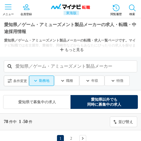
東海版
メニュー
会員登録
閲覧履歴
検索
愛知県／ゲーム・アミューズメント製品メーカーの求人・転職・中
途採用情報
愛知県／ゲーム・アミューズメント製品メーカーの転職・求人一覧ページです。マイ
ナビ転職では名古屋市、豊橋市、岡崎市などからもあなたにぴったりの求人を探せま
もっと見る
す。
愛知県／ゲーム・アミューズメント製品メーカー
勤務地
職種
年収
特徴
条件変更
愛知県
以外でも
愛知県
で募集中の求人
同時に募集中の求人
78
1
50
件中
-
件
並び替え
1
2