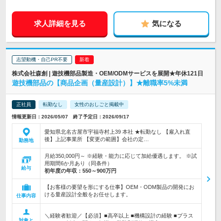
求人詳細を見る
気になる
志望動機・自己PR不要
株式会社森創 | 遊技機部品製造・OEM/ODMサービスを展開★年休121日
遊技機部品の【商品企画（量産設計）】★離職率5%未満
正社員
転勤なし
女性のおしごと掲載中
情報更新日：2026/05/07 終了予定日：2026/09/17
愛知県北名古屋市宇福寺村上39 本社 ★転勤なし 【雇入れ直
後】上記事業所 【変更の範囲】会社の定…
勤務地
月給350,000円～ ※経験・能力に応じて加給優遇します。 ※試
用期間6か月あり（同条件）
給与
初年度の年収：
550～900万円
【お客様の要望を形にする仕事】OEM・ODM製品の開発にお
ける量産設計全般をお任せします。
仕事内容
＼経験者歓迎／【必須】■高卒以上 ■機構設計の経験 ■プラス
対象と