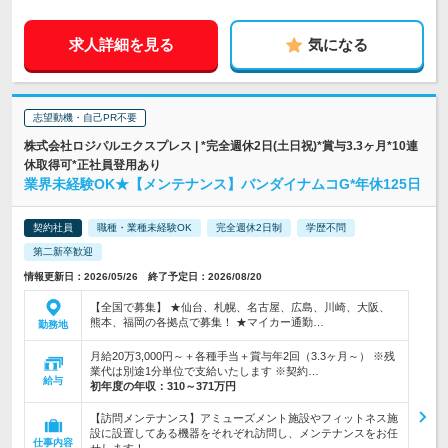
求人詳細を見る
気になる
志望動機・自己PR不要
株式会社ロジパルエクスプレス | *完全週休2日(土日祝)*賞与3.3ヶ月*10連
休取得可*正社員登用あり
業界未経験OK★【メンテナンス】バンダイナムコG*年休125日
契約社員
職種・業種未経験OK
完全週休2日制
学歴不問
第二新卒歓迎
情報更新日：2026/05/26 終了予定日：2026/08/20
【全国で募集】 ★仙台、札幌、名古屋、広島、川崎、大阪、
熊本、福岡の各拠点で募集！ ★マイカー通勤…
勤務地
月給20万3,000円～＋各種手当＋賞与年2回（3.3ヶ月～） ※残
業代は別途1分単位で支給いたします ※契約…
給与
初年度の年収：
310～371万円
【訪問メンテナンス】アミューズメント施設やフィットネス施
設に設置してある機器をそれぞれ訪問し、メンテナンスをお任
仕事内容