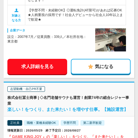
せします！
【学歴不問・未経験OK】◎運転免許(AT限可)があれば応募OK
★人柄重視の採用です！社会人デビューから社会人10年以上ま
対象と
で歓迎★
なる方
企業データ
設立：2007年7月／従業員数：339人／本社所在地：
東京都
求人詳細を見る
気になる
志望動機・自己PR不要
株式会社冨士商事 | ◇名門老舗サウナも運営！創業74年の総合レジャー事
業
楽しい！をつくり、また来たい！を増やす仕事。【施設運営】
正社員
職種・業種未経験OK
学歴不問
第二新卒歓迎
情報更新日：2026/05/29 終了予定日：2026/08/27
『 GAME KING JOY 』の「楽しい！」をつくり、「また来たい！」を