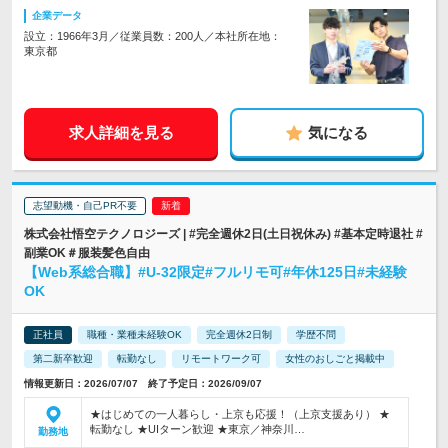
企業データ
設立：1966年3月／従業員数：200人／本社所在地：
東京都
求人詳細を見る
気になる
志望動機・自己PR不要
株式会社悟空テクノロジーズ | #完全週休2日(土日祝休み) #基本定時退社 #
副業OK＃服装髪色自由
【Web系総合職】#U-32限定#フルリモ可#年休125日#未経験
OK
正社員
職種・業種未経験OK
完全週休2日制
学歴不問
第二新卒歓迎
転勤なし
リモートワーク可
女性のおしごと掲載中
情報更新日：2026/07/07 終了予定日：2026/09/07
★はじめての一人暮らし・上京も応援！（上京支援あり） ★
転勤なし ★UIターン歓迎 ★東京／神奈川…
勤務地