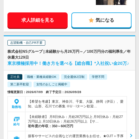
求人詳細を見る
気になる
志望動機・自己PR不要
株式会社NSグループ | 未経験から月26万円～／100万円分の福利厚生／年
休最大129日
東京積極採用中！働き方を選べる【総合職】*入社祝い金20万♪
正社員
職種・業種未経験OK
完全週休2日制
学歴不問
第二新卒歓迎
女性のおしごと掲載中
情報更新日：2026/07/09 終了予定日：2026/09/28
【希望を考慮】東京、神奈川、千葉、大阪、静岡（伊豆）、愛
知、山形、石川での募集 ※U・Iターン歓迎…
勤務地
【未経験者】 月8日休み：月給28万円以上 月9日休み：月給27
万円以上 月10日休み：月給26万円以上 【サ…
給与
初年度の年収：
350～600万円
接客やサービスの企画などの運営業務をお任せ。★OJT＋手厚