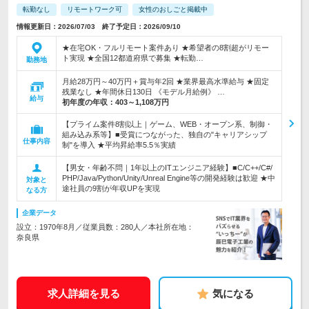
転勤なし
リモートワーク可
女性のおしごと掲載中
情報更新日：2026/07/03 終了予定日：2026/09/10
★在宅OK・フルリモート案件あり ★希望者の8割超がリモー
ト実現 ★全国12都道府県で募集 ★転勤…
勤務地
月給28万円～40万円＋賞与年2回 ★業界最高水準給与 ★固定
残業なし ★年間休日130日 《モデル月給例》 …
給与
初年度の年収：
403～1,108万円
【プライム案件8割以上｜ゲーム、WEB・オープン系、制御・
組み込み系等】■受賞につながった、独自の"キャリアシップ
仕事内容
制"を導入 ★平均昇給率5.5％実績
【男女・年齢不問｜1年以上のITエンジニア経験】■C/C++/C#/
PHP/Java/Python/Unity/Unreal Engine等の開発経験は歓迎 ★中
対象と
途社員の9割が年収UPを実現
なる方
企業データ
設立：1970年8月／従業員数：280人／本社所在地：
奈良県
求人詳細を見る
気になる