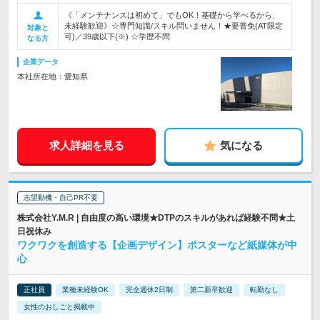
《「メンテナンスは初めて」でもOK！基礎から学べるから、
未経験歓迎》☆専門知識/スキル問いません！★要普免(AT限定
対象と
可)／39歳以下(※) ☆学歴不問
なる方
企業データ
本社所在地：愛知県
求人詳細を見る
気になる
志望動機・自己PR不要
株式会社Y.M.R | 自由度の高い環境★DTPのスキルがあれば経験不問★土
日祝休み
ワクワクを創造する【企画デザイン】ポスターなど紙媒体が中
心
正社員
業種未経験OK
完全週休2日制
第二新卒歓迎
転勤なし
女性のおしごと掲載中