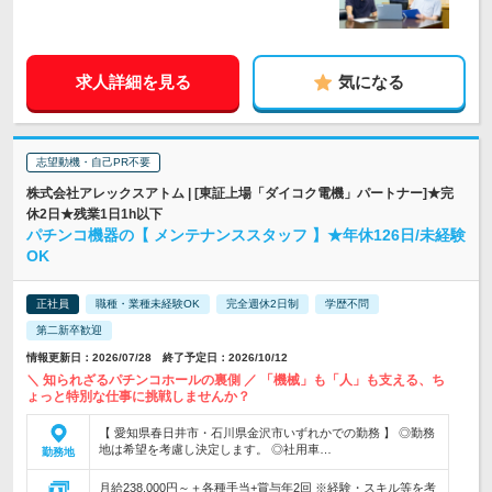
求人詳細を見る
気になる
志望動機・自己PR不要
株式会社アレックスアトム | [東証上場「ダイコク電機」パートナー]★完
休2日★残業1日1h以下
パチンコ機器の【 メンテナンススタッフ 】★年休126日/未経験
OK
正社員
職種・業種未経験OK
完全週休2日制
学歴不問
第二新卒歓迎
情報更新日：2026/07/28 終了予定日：2026/10/12
＼ 知られざるパチンコホールの裏側 ／ 「機械」も「人」も支える、ち
ょっと特別な仕事に挑戦しませんか？
【 愛知県春日井市・石川県金沢市いずれかでの勤務 】 ◎勤務
地は希望を考慮し決定します。 ◎社用車…
勤務地
月給238,000円～＋各種手当+賞与年2回 ※経験・スキル等を考