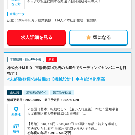
チックや板金に関する知識 ☆段階別研修も導入！
なる方
企業データ
設立：1969年10月／従業員数：114人／本社所在地：愛知県
求人詳細を見る
気になる
志望動機・自己PR不要
株式会社ＭＲＤ | 市場規模14兆円の大舞台でリーディングカンパニーを目
指す！
<未経験歓迎>遊技機の【機械設計】◆有給消化率高
正社員
業種未経験OK
第二新卒歓迎
情報更新日：2026/08/07 終了予定日：2027/01/28
＜当面（基本）転勤なし＞ 【雇い入れ直後】 本社：愛知県名
古屋市東区東大曽根町13-13 ※当面（…
勤務地
【月給】240,000円～310,000円 ※経験・年齢・能力を考慮し
て決定いたします ※試用期間3ヶ月あり(待遇…
給与
初年度の年収：
391～506万円