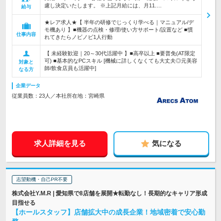
慮し決定いたします。 ※上記月給には、月11.…
給与
★レア求人★【 半年の研修でじっくり学べる｜マニュアル/デ
モ機あり 】■機器の点検・修理/使い方サポート/設置など ■慣
仕事内容
れてきたらノビノビ1人行動
【 未経験歓迎｜20～30代活躍中 】■高卒以上 ■要普免(AT限定
可) ■基本的なPCスキル [機械に詳しくなくても大丈夫◎元美容
対象と
師/飲食店員も活躍中]
なる方
企業データ
従業員数：23人／本社所在地：宮崎県
求人詳細を見る
気になる
志望動機・自己PR不要
株式会社Y.M.R | 愛知県で8店舗を展開★転勤なし！長期的なキャリア形成
目指せる
【ホールスタッフ】店舗拡大中の成長企業！地域密着で安心勤