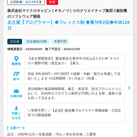
志望動機・自己PR不要
株式会社マイクロキャビン | ＃モノづくりのクリエイティブ集団 #遊技機
のソフトウェア開発
名古屋【プログラマー】◆フレックス制 ◆賞与年2回◆年休128
日
正社員
完全週休2日制
学歴不問
情報更新日：2026/06/05 終了予定日：2026/11/05
【名古屋開発室】 愛知県名古屋市中川区山王1-3-1 8F ※マイ
カー通勤可能（規定あり） 【雇入…
勤務地
月給 299,000円～347,000円 ※経験・年齢・能力を考慮して決
定いたします ※試用期間：6ヶ月あり（待遇…
給与
演出制御や液晶制御開発、修正・改良等、担当プロジェクトに
おいて、社内外のプログラム制作が円滑に行える様、旗振り役
仕事内容
を担って頂きます。
＼学歴不問！／【必須】遊技機プログラマー実務経験・C言語
対象と
等での開発経験
なる方
企業データ
設立：1982年11月／従業員数：76人／本社所在地：三重県