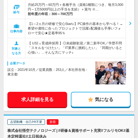
月給25万円～60万円＋各種手当（資格1種類につき、毎月3,000
円～1万5000円以上の手当を支給）＋賞与 ※…
給与
初年度の年収：
300～700万円
【1～2ヵ月の研修で安心Start♪】PC操作の基本から学べる！→
希望や適性に合ったプロジェクトで活躍♪配属後も手厚いフォ
仕事内容
ローで安心★定着率95％
【 U32→育成枠採用 】◎未経験歓迎／第二新卒OK／学歴不問
「スキルをつけたい」「IT業界に挑戦したい」「同期がいると
対象と
心強い」…そんな方にマッチ♪
なる方
企業データ
設立：2021年10月／従業員数：253人／本社所在地：
東京都
求人詳細を見る
気になる
志望動機・自己PR不要
株式会社悟空テクノロジーズ | #研修＆資格サポート充実#フルリモOK#基
本定時退社#土日祝休み