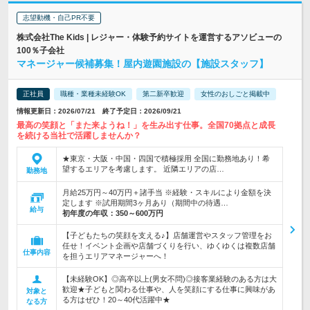
志望動機・自己PR不要
株式会社The Kids | レジャー・体験予約サイトを運営するアソビューの
100％子会社
マネージャー候補募集！屋内遊園施設の【施設スタッフ】
正社員
職種・業種未経験OK
第二新卒歓迎
女性のおしごと掲載中
情報更新日：2026/07/21 終了予定日：2026/09/21
最高の笑顔と「また来ようね！」を生み出す仕事。全国70拠点と成長
を続ける当社で活躍しませんか？
★東京・大阪・中国・四国で積極採用 全国に勤務地あり！希
望するエリアを考慮します。 近隣エリアの店…
勤務地
月給25万円～40万円＋諸手当 ※経験・スキルにより金額を決
定します ※試用期間3ヶ月あり（期間中の待遇…
給与
初年度の年収：
350～600万円
【子どもたちの笑顔を支える♪】店舗運営やスタッフ管理をお
任せ！イベント企画や店舗づくりを行い、ゆくゆくは複数店舗
仕事内容
を担うエリアマネージャーへ！
【未経験OK】◎高卒以上(男女不問)◎接客業経験のある方は大
歓迎★子どもと関わる仕事や、人を笑顔にする仕事に興味があ
対象と
る方はぜひ！20～40代活躍中★
なる方