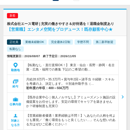
株式会社エース電研 | 充実の働きやすさ＆好待遇を！退職金制度あり
【営業職】エンタメ空間をプロデュース！既存顧客中心★
正社員
業種未経験OK
完全週休2日制
学歴不問
第二新卒歓迎
転勤なし
情報更新日：2026/08/07 終了予定日：2026/11/05
【転勤なし・直行直帰OK！】 東京・仙台・長野・静岡・名古
屋・広島・福岡での募集 下記のご希望の勤…
勤務地
月給28.9万円～35.3万円＋賞与年2回＋諸手当 ※経験・スキル
を考慮の上、決定します。 ※別途外勤手当（…
給与
初年度の年収：
400～556万円
【既存企業中心｜個人ノルマなし】アミューズメント施設の設
備提案をお任せします。安定の環境でキャリアを築きません
仕事内容
か？研修制度も充実◎
【営業経験者優遇！業界経験は不問！】＼あなたの人柄を何よ
りも重視／「働く環境をもっと良くしたい…」そんな想いのあ
対象と
る方はぜひご応募ください！
なる方