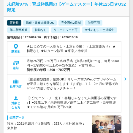
未経験97%！育成枠採用の【ゲームテスター】年休125日★U32
限定
正社員
職種・業種未経験OK
完全週休2日制
学歴不問
第二新卒歓迎
転勤なし
リモートワーク可
女性のおしごと掲載中
情報更新日：2026/07/10 終了予定日：2026/09/10
★はじめての一人暮らし・上京も応援！（上京支援あり） ★
転勤なし ★UIターン歓迎 ★東京／神奈川…
勤務地
月給25万円～60万円＋各種手当（資格1種類につき、毎月3,000
円～1万5000円以上の手当を支給）＋賞与 ※…
給与
初年度の年収：
300～700万円
【服装髪型自由／副業OK】リリース前のWebアプリやゲーム
が正常に動くかを確認します《まずは…》1～2ヵ月の研修でSt
仕事内容
art♪PCの使い方からレクチャー！
【1分でエントリー完了！書類じゃなくて人柄重視の採用です
♪】■32歳以下／未経験歓迎／高卒以上／第二新卒・既卒歓迎
対象と
★モデル給与:月給40万円/27歳
なる方
企業データ
設立：2021年10月／従業員数：253人／本社所在地：
東京都