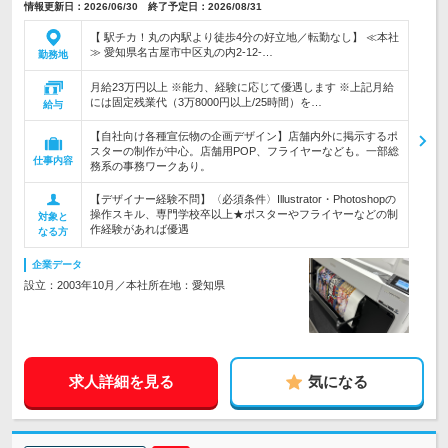
情報更新日：2026/06/30 終了予定日：2026/08/31
【 駅チカ！丸の内駅より徒歩4分の好立地／転勤なし】 ≪本社
≫ 愛知県名古屋市中区丸の内2-12-…
勤務地
月給23万円以上 ※能力、経験に応じて優遇します ※上記月給
には固定残業代（3万8000円以上/25時間）を…
給与
【自社向け各種宣伝物の企画デザイン】店舗内外に掲示するポ
スターの制作が中心。店舗用POP、フライヤーなども。一部総
仕事内容
務系の事務ワークあり。
【デザイナー経験不問】〈必須条件〉Illustrator・Photoshopの
操作スキル、専門学校卒以上★ポスターやフライヤーなどの制
対象と
作経験があれば優遇
なる方
企業データ
設立：2003年10月／本社所在地：愛知県
求人詳細を見る
気になる