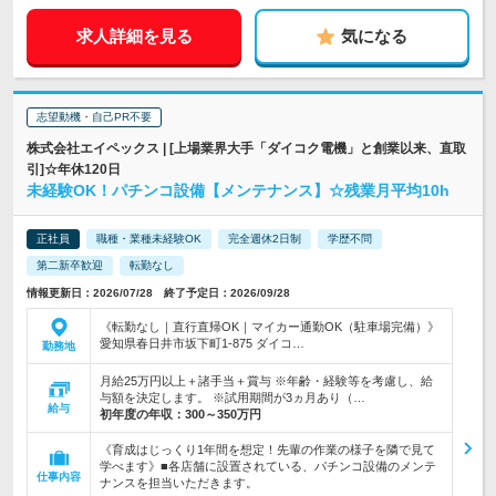
求人詳細を見る
気になる
志望動機・自己PR不要
株式会社エイペックス | [上場業界大手「ダイコク電機」と創業以来、直取
引]☆年休120日
未経験OK！パチンコ設備【メンテナンス】☆残業月平均10h
正社員
職種・業種未経験OK
完全週休2日制
学歴不問
第二新卒歓迎
転勤なし
情報更新日：2026/07/28 終了予定日：2026/09/28
《転勤なし｜直行直帰OK｜マイカー通勤OK（駐車場完備）》
愛知県春日井市坂下町1-875 ダイコ…
勤務地
月給25万円以上＋諸手当＋賞与 ※年齢・経験等を考慮し、給
与額を決定します。 ※試用期間が3ヵ月あり（…
給与
初年度の年収：
300～350万円
《育成はじっくり1年間を想定！先輩の作業の様子を隣で見て
学べます》■各店舗に設置されている、パチンコ設備のメンテ
仕事内容
ナンスを担当いただきます。