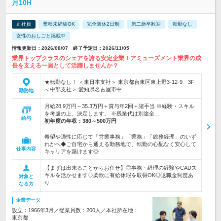
月10H
正社員
業種未経験OK
完全週休2日制
第二新卒歓迎
転勤なし
女性のおしごと掲載中
情報更新日：2026/08/07 終了予定日：2026/11/05
業界トップクラスのシェアを誇る安定企業！アミューズメント業界の成
長を支える一員として活躍しませんか？
★転勤なし！ ＜東日本支社＞ 東京都台東区東上野3-12-9 3F
＜中部支社＞ 愛知県名古屋市中…
勤務地
月給28.9万円～35.3万円＋賞与年2回＋諸手当 ※経験・スキル
を考慮の上、決定します。 ※残業代は別途全…
給与
初年度の年収：
380～500万円
希望や適性に応じて「営業事務」「業務」「総務経理」のいず
れかへ◆ご自宅から通える勤務地で、転勤の心配なく安心して
仕事内容
キャリアを築けます◎
【まずは出来ることからお任せ】◎事務・経理の経験やCADス
キルを活かせます◇柔軟に有給休暇を取得OK◎退職金制度あ
対象と
り
なる方
企業データ
設立：1966年3月／従業員数：200人／本社所在地：
東京都