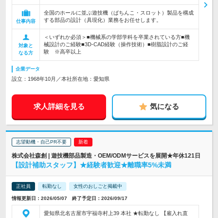
全国のホールに並ぶ遊技機（ぱちんこ・スロット）製品を構成
する部品の設計（具現化）業務をお任せします。
仕事内容
＜いずれか必須＞■機械系の学部学科を卒業されている方■機
械設計のご経験■3D-CAD経験（操作技術）■樹脂設計のご経
対象と
験 ※高卒以上
なる方
企業データ
設立：1968年10月／本社所在地：愛知県
求人詳細を見る
気になる
志望動機・自己PR不要
株式会社森創 | 遊技機部品製造・OEM/ODMサービスを展開★年休121日
【設計補助スタッフ】★経験者歓迎★離職率5%未満
正社員
転勤なし
女性のおしごと掲載中
情報更新日：2026/05/07 終了予定日：2026/09/17
愛知県北名古屋市宇福寺村上39 本社 ★転勤なし 【雇入れ直