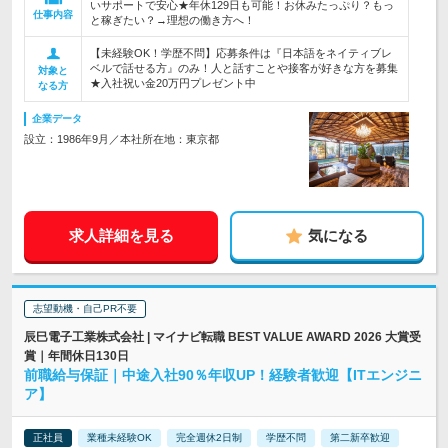
いサポートで安心★年休129日も可能！お休みたっぷり？もっ
仕事内容
と稼ぎたい？→理想の働き方へ！
【未経験OK！学歴不問】応募条件は『日本語をネイティブレ
ベルで話せる方』のみ！人と話すことや接客が好きな方を募集
対象と
★入社祝い金20万円プレゼント中
なる方
企業データ
設立：1986年9月／本社所在地：東京都
求人詳細を見る
気になる
志望動機・自己PR不要
辰巳電子工業株式会社 | マイナビ転職 BEST VALUE AWARD 2026 大賞受
賞｜年間休日130日
前職給与保証｜中途入社90％年収UP！経験者歓迎【ITエンジニ
ア】
正社員
業種未経験OK
完全週休2日制
学歴不問
第二新卒歓迎