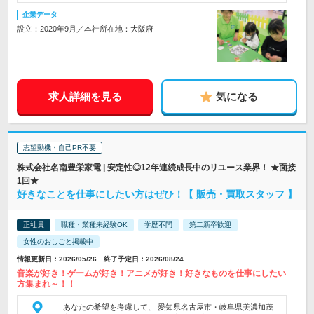
企業データ
設立：2020年9月／本社所在地：大阪府
求人詳細を見る
気になる
志望動機・自己PR不要
株式会社名南豊栄家電 | 安定性◎12年連続成長中のリユース業界！ ★面接
1回★
好きなことを仕事にしたい方はぜひ！【 販売・買取スタッフ 】
正社員
職種・業種未経験OK
学歴不問
第二新卒歓迎
女性のおしごと掲載中
情報更新日：2026/05/26 終了予定日：2026/08/24
音楽が好き！ゲームが好き！アニメが好き！好きなものを仕事にしたい
方集まれ～！！
あなたの希望を考慮して、 愛知県名古屋市・岐阜県美濃加茂