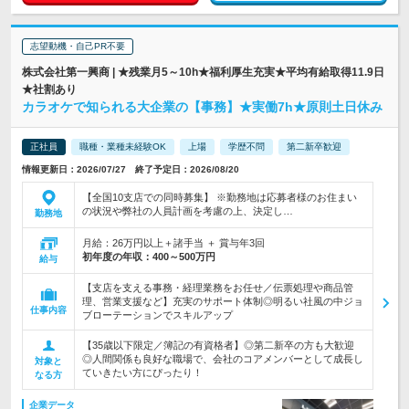
志望動機・自己PR不要
株式会社第一興商 | ★残業月5～10h★福利厚生充実★平均有給取得11.9日
★社割あり
カラオケで知られる大企業の【事務】★実働7h★原則土日休み
正社員
職種・業種未経験OK
上場
学歴不問
第二新卒歓迎
情報更新日：2026/07/27 終了予定日：2026/08/20
【全国10支店での同時募集】 ※勤務地は応募者様のお住まい
の状況や弊社の人員計画を考慮の上、決定し…
勤務地
月給：26万円以上＋諸手当 ＋ 賞与年3回
初年度の年収：
400～500万円
給与
【支店を支える事務・経理業務をお任せ／伝票処理や商品管
理、営業支援など】充実のサポート体制◎明るい社風の中ジョ
仕事内容
ブローテーションでスキルアップ
【35歳以下限定／簿記の有資格者】◎第二新卒の方も大歓迎
◎人間関係も良好な職場で、会社のコアメンバーとして成長し
対象と
ていきたい方にぴったり！
なる方
企業データ