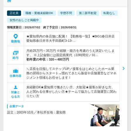
務
正社員
職種・業種未経験OK
学歴不問
第二新卒歓迎
転勤なし
女性のおしごと掲載中
情報更新日：2026/07/02 終了予定日：2026/08/31
★愛知県内の各店舗に配属！ 【勤務地一覧】 ■BIG1春日井店
愛知県春日井市大手田酉町3-13-…
勤務地
月給25万円～35万円 ※経験・能力を考慮のうえ決定いたしま
す。 ※上記金額には固定残業代（22時間分／31…
給与
初年度の年収：
320～480万円
＼店長を目指してステップUP／接客をはじめとしたホール業
務の習得からスタート→慣れてきたら販促や店舗運営などマネ
仕事内容
ジメント領域もお任せします！
未経験OK★愛知県で働きたい方、大歓迎★接客が好きな方、
人と関わる仕事がしたい方★チームで協力して店舗運営に関わ
対象と
りたい方
なる方
企業データ
設立：2003年10月／本社所在地：愛知県