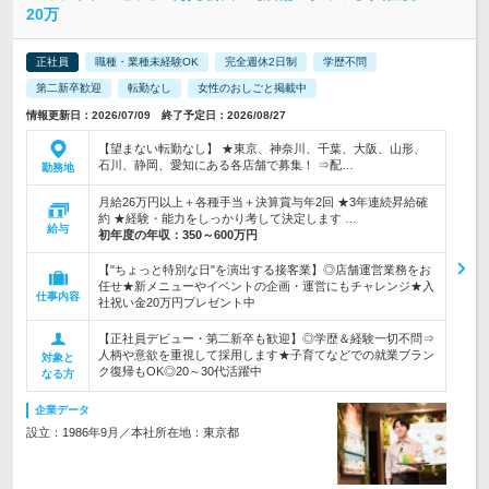
20万
正社員
職種・業種未経験OK
完全週休2日制
学歴不問
第二新卒歓迎
転勤なし
女性のおしごと掲載中
情報更新日：2026/07/09 終了予定日：2026/08/27
【望まない転勤なし】 ★東京、神奈川、千葉、大阪、山形、
石川、静岡、愛知にある各店舗で募集！ ⇒配…
勤務地
月給26万円以上＋各種手当＋決算賞与年2回 ★3年連続昇給確
約 ★経験・能力をしっかり考して決定します …
給与
初年度の年収：
350～600万円
【"ちょっと特別な日"を演出する接客業】◎店舗運営業務をお
任せ★新メニューやイベントの企画・運営にもチャレンジ★入
仕事内容
社祝い金20万円プレゼント中
【正社員デビュー・第二新卒も歓迎】◎学歴＆経験一切不問⇒
人柄や意欲を重視して採用します★子育てなどでの就業ブラン
対象と
ク復帰もOK◎20～30代活躍中
なる方
企業データ
設立：1986年9月／本社所在地：東京都