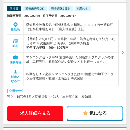
正社員
業種未経験OK
完全週休2日制
転勤なし
情報更新日：2026/03/20 終了予定日：2026/09/17
愛知県小牧市多気中町453番地 ※転勤なし ※マイカー通勤可
（無料駐車場あり） 【雇入れ直後】上記…
勤務地
【月給】280,000円～ ※経験・年齢・能力を考慮して決定いた
します ※試用期間3か月あり（期間中の待遇…
給与
初年度の年収：
400～600万円
マシニングセンタやNC旋盤を用いた樹脂加工プログラムの作
成、工程設計、新規試作品の製作などをお任せします。
仕事内容
転勤なし！＜必須＞マシニングまたはNC旋盤での加工プログ
対象と
ラム作成経験＜歓迎＞工程設計等の経験
なる方
企業データ
設立：1970年6月／従業員数：491人／本社所在地：愛知県
求人詳細を見る
気になる