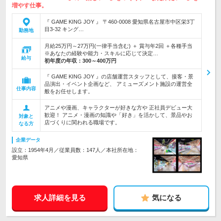
増やす仕事。
『 GAME KING JOY 』 〒460-0008 愛知県名古屋市中区栄3丁
目3-32 キング…
勤務地
月給25万円～27万円(一律手当含む) ＋ 賞与年2回 ＋各種手当
※あなたの経験や能力・スキルに応じて決定…
給与
初年度の年収：
300～400万円
『 GAME KING JOY 』の店舗運営スタッフとして、接客・景
品演出・イベント企画など、 アミューズメント施設の運営全
仕事内容
般をお任せします。
アニメや漫画、キャラクターが好きな方や 正社員デビュー大
歓迎！ アニメ・漫画の知識や「好き」を活かして、景品やお
対象と
店づくりに関われる職場です。
なる方
企業データ
設立：1954年4月／従業員数：147人／本社所在地：
愛知県
求人詳細を見る
気になる