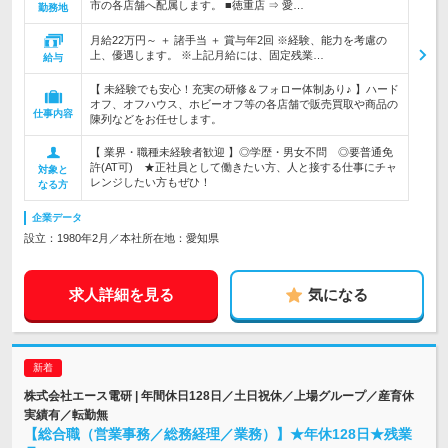
市の各店舗へ配属します。 ■徳重店 ⇒ 愛…
勤務地
月給22万円～ ＋ 諸手当 ＋ 賞与年2回 ※経験、能力を考慮の
上、優遇します。 ※上記月給には、固定残業…
給与
【 未経験でも安心！充実の研修＆フォロー体制あり♪ 】ハード
オフ、オフハウス、ホビーオフ等の各店舗で販売買取や商品の
仕事内容
陳列などをお任せします。
【 業界・職種未経験者歓迎 】◎学歴・男女不問 ◎要普通免
許(AT可) ★正社員として働きたい方、人と接する仕事にチャ
対象と
レンジしたい方もぜひ！
なる方
企業データ
設立：1980年2月／本社所在地：愛知県
求人詳細を見る
気になる
株式会社エース電研 | 年間休日128日／土日祝休／上場グループ／産育休
実績有／転勤無
【総合職（営業事務／総務経理／業務）】★年休128日★残業