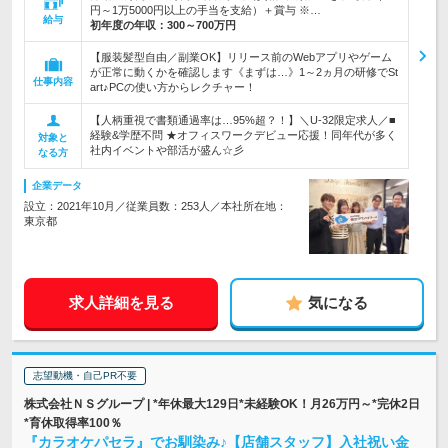
円～1万5000円以上の手当を支給）＋賞与 ※…
給与
初年度の年収：
300～700万円
【服装髪型自由／副業OK】リリース前のWebアプリやゲーム
が正常に動くかを確認します《まずは…》1～2ヵ月の研修でSt
仕事内容
art♪PCの使い方からレクチャー！
【人柄重視で書類通過率は…95%超？！】＼U-32限定求人／■
経験&学歴不問 ★オフィスワークデビュー応援！同年代が多く
対象と
社内イベントや部活が盛ん☆彡
なる方
企業データ
設立：2021年10月／従業員数：253人／本社所在地：
東京都
求人詳細を見る
気になる
志望動機・自己PR不要
株式会社ＮＳグループ | *年休最大129日*未経験OK！月26万円～*完休2日
*育休取得率100％
『カラオケパセラ』でお馴染み♪【店舗スタッフ】入社祝い金