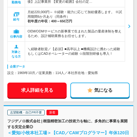
後】上記事業所 【変更の範囲】会社の定…
勤務地
月給220,000円～ ※経験・能力に応じて加給優遇します。 ※試
用期間6か月あり（同条件）
給与
初年度の年収：
400～650万円
OEM/ODMサービスの新事業で生まれた製品の量産体制を整え
るため、設計補助業務をお任せします。
仕事内容
＼経験者歓迎／【必須】■高卒以上 ■機構設計に携わった経験
対象と
もしくはCADオペレーターの経験 ☆段階別研修も導入！
なる方
企業データ
設立：1969年10月／従業員数：114人／本社所在地：愛知県
求人詳細を見る
気になる
志望動機・自己PR不要
フジデノロ株式会社 | 樹脂精密加工の技術力を軸に、多角的に事業を展開
する安定企業◎
＜愛知/小牧本社工場＞【CAD／CAMプログラマー】年休120日