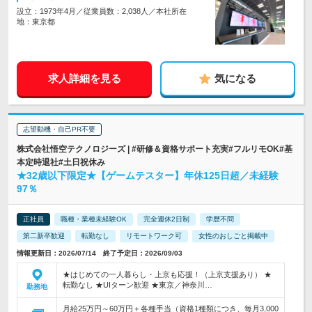
設立：1973年4月／従業員数：2,038人／本社所在
地：東京都
求人詳細を見る
気になる
志望動機・自己PR不要
株式会社悟空テクノロジーズ | #研修＆資格サポート充実#フルリモOK#基
本定時退社#土日祝休み
★32歳以下限定★【ゲームテスター】年休125日超／未経験
97％
正社員
職種・業種未経験OK
完全週休2日制
学歴不問
第二新卒歓迎
転勤なし
リモートワーク可
女性のおしごと掲載中
情報更新日：2026/07/14 終了予定日：2026/09/03
★はじめての一人暮らし・上京も応援！（上京支援あり） ★
転勤なし ★UIターン歓迎 ★東京／神奈川…
勤務地
月給25万円～60万円＋各種手当（資格1種類につき、毎月3,000