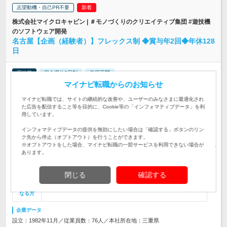
志望動機・自己PR不要
株式会社マイクロキャビン | ＃モノづくりのクリエイティブ集団 #遊技機
のソフトウェア開発
名古屋【企画（経験者）】フレックス制 ◆賞与年2回◆年休128
日
正社員
完全週休2日制
学歴不問
マイナビ転職からのお知らせ
情報更新日：2026/06/05 終了予定日：2026/11/05
マイナビ転職では、サイトの継続的な改善や、ユーザーのみなさまに最適化され
【名古屋開発室】 愛知県名古屋市中川区山王1-3-1 8F ※マイ
た広告を配信すること等を目的に、Cookie等の「インフォマティブデータ」を利
カー通勤可能（規定あり） 【雇入…
勤務地
用しています。
月給 月給299,000円～480,000円 ※経験・年齢・能力を考慮し
インフォマティブデータの提供を無効にしたい場合は「確認する」ボタンのリン
て決定いたします ※試用期間：6ヶ月あり（…
給与
ク先から停止（オプトアウト）を行うことができます。
※オプトアウトをした場合、マイナビ転職の一部サービスを利用できない場合が
プロジェクトにおける企画のメイン担当として、企画開発業務
あります。
全般をお任せいたします。
仕事内容
閉じる
確認する
＼学歴不問！／【必須】パチンコ開発におけるリーダー or プ
対象と
ランナー経験者
なる方
企業データ
設立：1982年11月／従業員数：76人／本社所在地：三重県