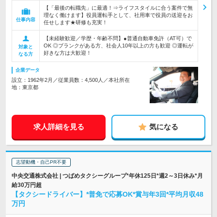
【「最後の転職先」に最適！⇒ライフスタイルに合う案件で無
理なく働けます】役員運転手として、社用車で役員の送迎をお
仕事内容
任せします★研修も充実！
【未経験歓迎／学歴・年齢不問】●普通自動車免許（AT可）で
OK ◎ブランクがある方、社会人10年以上の方も歓迎 ◎運転が
対象と
好きな方は大歓迎！
なる方
企業データ
設立：1962年2月／従業員数：4,500人／本社所在
地：東京都
求人詳細を見る
気になる
志望動機・自己PR不要
中央交通株式会社 | つばめタクシーグループ*年休125日*週2～3日休み*月
給30万円超
【タクシードライバー】*普免で応募OK*賞与年3回*平均月収48
万円