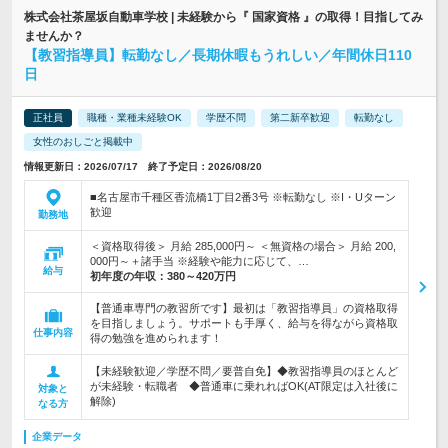
株式会社茶屋坂自動車学校 | 未経験から『 国家資格 』の取得！目指してみ
ませんか？
【教習指導員】転勤なし／長期休暇もうれしい／年間休日110
日
正社員
職種・業種未経験OK
学歴不問
第二新卒歓迎
転勤なし
女性のおしごと掲載中
情報更新日：2026/07/17 終了予定日：2026/08/20
■名古屋市千種区香流橋1丁目2番3号 ※転勤なし ※I・Uターン
歓迎
勤務地
＜資格取得後＞ 月給 285,000円～ ＜無資格の場合＞ 月給 200,
000円～＋諸手当 ※経験や能力に応じて、…
給与
初年度の年収：
380～420万円
【普通車専門の教習所です】最初は「教習指導員」の資格取得
を目指しましょう。サポートも手厚く、給与を得ながら資格取
仕事内容
得の勉強を進められます！
【未経験歓迎／学歴不問／要普自免】◆教習指導員のほとんど
が未経験・転職者 ◆普通車に乗れればOK(AT限定は入社後に
対象と
解除)
なる方
企業データ