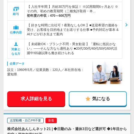
【 入社半年間 】月給30万円を保証！ ※試用期間6ヶ月あり ※
その内、初めの教育期間（二種免許取得・本…
給与
初年度の年収：
470～600万円
【 好きな時間に出社可！夜勤なしもOK 】■送迎希望の連絡を
受け、お客様を目的地までお送りする仕事 ■予約対応が基本 &
仕事内容
AIナビが行き先まで案内
【 未経験OK・ブランク不問・男女歓迎 】「運転に抵抗がな
い」――そんな方なら適性あり ■20代/30代/40代/50代/60代活
対象と
躍中!65歳以降も働き続けられる
なる方
企業データ
設立：1960年5月／従業員数：120人／本社所在地：
愛知県
求人詳細を見る
気になる
志望動機・自己PR不要
株式会社あんしんネット21 | ◆日勤のみ・週休3日など選択可 ◆1年目から