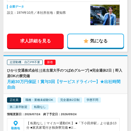
企業データ
設立：1974年10月／本社所在地：愛知県
求人詳細を見る
気になる
志望動機・自己PR不要
ひかり交通株式会社 | [名古屋大手のつばめグループ] ■完全週休2日｜即入
居OKの寮完備
月給30万円保証！賞与3回【サービスドライバー】★出社時間
自由
正社員
職種・業種未経験OK
完全週休2日制
学歴不問
第二新卒歓迎
転勤なし
情報更新日：2026/07/24 終了予定日：2026/09/24
【 転勤なし｜マイカー通勤OK 】 ■「下小田井駅」より徒歩13
分 ■家具家電付き独身寮完備 ■U…
勤務地