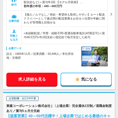
額支給など)＋賞与年2回 【モデル月収例】 …
給与
初年度の年収：
440～600万円
【個人ノルマなし／有給・希望休も取得しやすい】ルート配送
ドライバーとして拠点間の配送業務をお任せ☆社歴や年齢に関
仕事内容
わらず管理職も目指せる
<未経験歓迎／学歴・経験不問>普通自動車免許(AT限定可)☆賞
対象と
与48.5万円×年2回支給☆固定給で毎月安定した給与
なる方
企業データ
設立：1965年11月／従業員数：50,948人／本社所在
地：京都府
求人詳細を見る
気になる
志望動機・自己PR不要
東建コーポレーション株式会社 | 〈上場企業〉完全週休2日制／退職金制度
あり／賞与5ヵ月分支給
【提案営業】40～50代活躍中！上場企業ではじめる最後のキャ