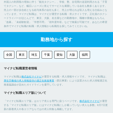
外国人の利用客の増加に伴う「観光タクシー」、学校、塾、自宅間の送迎利用される「子育
てタクシー」など、幅広いニーズに答えてサービスを展開している会社も数多くあります。
売上の一部が歩合給となる給与体系の会社も多く、売上が増えれば収入も増える仕組みとな
っています。マイナビ転職は、マイナビが運営する転職・求人サイトです。正社員のタクシ
ードライバーがほとんどで、東京、大阪、名古屋などの勤務地や、職種や業種はもちろん
「急募」「未経験歓迎」「学歴不問」「初年度年収」などで検索が可能です。あなたの希望
条件でマイナビ転職の転職・求人情報から転職先を探してみてくださいね。
勤務地から探す
全国
東京
埼玉
千葉
愛知
大阪
福岡
マイナビ転職運営者情報
マイナビ転職は
株式会社マイナビ
が運営する転職・求人情報サイトです。 マイナビ転職は、
厚生労働省の求人情報提供の適正化推進事業
（委託事業）により設置された求人情報適正化
推進協議会が定めたガイドラインを遵守しています。
マイナビ転職エリア版について
「マイナビ転職エリア版」はエリア求人を専門に扱うページです。
株式会社マイナビ
が運営
する「マイナビ転職エリア版」にはマイナビ転職にしか載っていない求人も多数。8月7日更
新の新着求人や各エリアならではの求人特集も掲載してます。