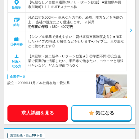
【転勤なし／自動車通勤OK／U・Iターン歓迎】 ■愛知県半田
市川崎町1-1-1 ※JFEスチール株…
勤務地
月給23万5,500円～ ※あなたの年齢、経験、能力などを考慮の
上、 当社の規定により優遇します。 ☆試用…
給与
初年度の年収：
350～400万円
【シンプル業務で覚えやすい！資格取得支援制度あり】■加工
したパイプの[検査と梱包]などを行います■パイプは、車や船な
仕事内容
どに使われます◎
【未経験・第二新卒・UIターン歓迎★】◎学歴不問 ◎安定企
業で長期的に活躍したい、半田市で働きたい、コツコツと頑張
対象と
りたいなど、どんな理由でもOＫ
なる方
企業データ
設立：2006年11月／本社所在地：愛知県
求人詳細を見る
気になる
志望動機・自己PR不要