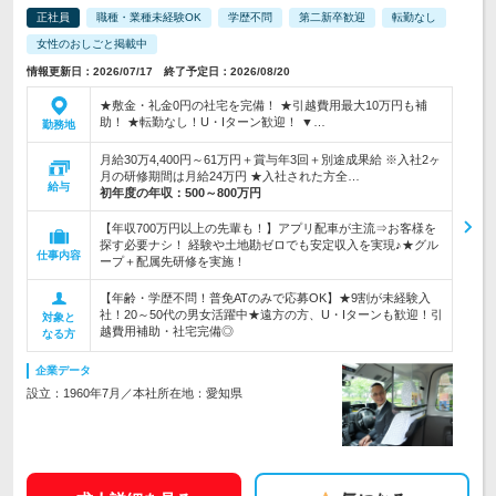
正社員
職種・業種未経験OK
学歴不問
第二新卒歓迎
転勤なし
女性のおしごと掲載中
情報更新日：2026/07/17 終了予定日：2026/08/20
★敷金・礼金0円の社宅を完備！ ★引越費用最大10万円も補
助！ ★転勤なし！U・Iターン歓迎！ ▼…
勤務地
月給30万4,400円～61万円＋賞与年3回＋別途成果給 ※入社2ヶ
月の研修期間は月給24万円 ★入社された方全…
給与
初年度の年収：
500～800万円
【年収700万円以上の先輩も！】アプリ配車が主流⇒お客様を
探す必要ナシ！ 経験や土地勘ゼロでも安定収入を実現♪★グル
仕事内容
ープ＋配属先研修を実施！
【年齢・学歴不問！普免ATのみで応募OK】★9割が未経験入
社！20～50代の男女活躍中★遠方の方、U・Iターンも歓迎！引
対象と
越費用補助・社宅完備◎
なる方
企業データ
設立：1960年7月／本社所在地：愛知県