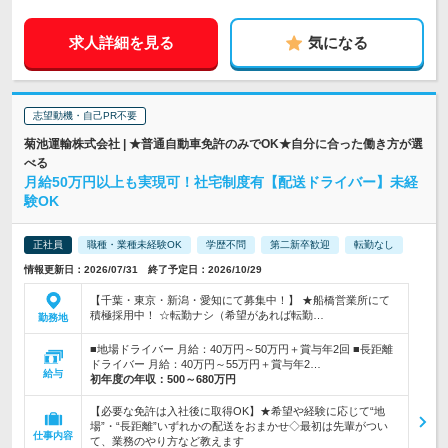
求人詳細を見る
気になる
志望動機・自己PR不要
菊池運輸株式会社 | ★普通自動車免許のみでOK★自分に合った働き方が選
べる
月給50万円以上も実現可！社宅制度有【配送ドライバー】未経
験OK
正社員
職種・業種未経験OK
学歴不問
第二新卒歓迎
転勤なし
情報更新日：2026/07/31 終了予定日：2026/10/29
【千葉・東京・新潟・愛知にて募集中！】 ★船橋営業所にて
積極採用中！ ☆転勤ナシ（希望があれば転勤…
勤務地
■地場ドライバー 月給：40万円～50万円＋賞与年2回 ■長距離
ドライバー 月給：40万円～55万円＋賞与年2…
給与
初年度の年収：
500～680万円
【必要な免許は入社後に取得OK】★希望や経験に応じて“地
場”・“長距離”いずれかの配送をおまかせ◇最初は先輩がつい
仕事内容
て、業務のやり方など教えます