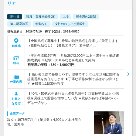
リア
正社員
職種・業種未経験OK
上場
完全週休2日制
第二新卒歓迎
転勤なし
女性のおしごと掲載中
情報更新日：2026/07/10 終了予定日：2026/08/20
【全国拠点で募集中】 希望の勤務拠点を考慮して決定します
（原則転勤なし） 【募集エリア】 岩手県／…
勤務地
〈平均年収819万円〉 月給26万3,000円以上＋諸手当＋業績連
動成果給 ※経験・スキルなどを考慮して給与…
給与
初年度の年収：
380～1,000万円
【 高い知名度で提案しやすい環境です 】◎土地活用に関する
提案営業をお任せします ★丁寧な研修体制で基礎から学べま
仕事内容
す ★残業は1日30分程度
【40代・50代の中途社員も多数活躍中】◎高校卒業以上 ◎老
後を見据えて貯蓄を増やしたい方 ★意欲があれば年齢のハン
対象と
デは一切なし
なる方
企業データ
設立：1976年7月／従業員数：4,909人／本社所在
地：愛知県