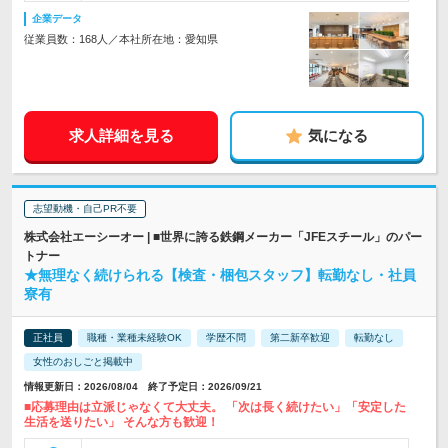
企業データ
従業員数：168人／本社所在地：愛知県
求人詳細を見る
気になる
志望動機・自己PR不要
株式会社エーシーオー | ■世界に誇る鉄鋼メーカー「JFEスチール」のパー
トナー
★無理なく続けられる【検査・梱包スタッフ】転勤なし・社員
寮有
正社員
職種・業種未経験OK
学歴不問
第二新卒歓迎
転勤なし
女性のおしごと掲載中
情報更新日：2026/08/04 終了予定日：2026/09/21
■応募理由は立派じゃなくて大丈夫。 「次は長く続けたい」「安定した
生活を送りたい」 そんな方も歓迎！