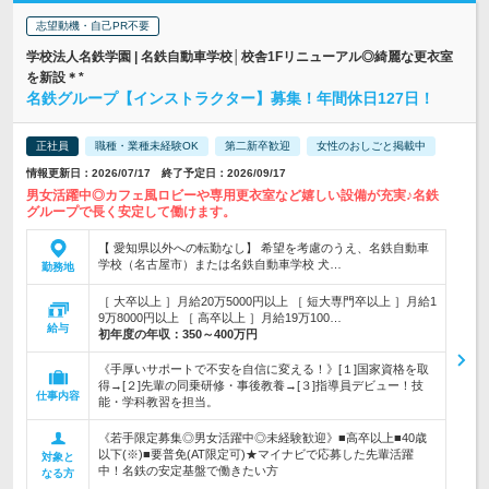
志望動機・自己PR不要
学校法人名鉄学園 | 名鉄自動車学校│校舎1Fリニューアル◎綺麗な更衣室
を新設＊*
名鉄グループ【インストラクター】募集！年間休日127日！
正社員
職種・業種未経験OK
第二新卒歓迎
女性のおしごと掲載中
情報更新日：2026/07/17 終了予定日：2026/09/17
男女活躍中◎カフェ風ロビーや専用更衣室など嬉しい設備が充実♪名鉄
グループで長く安定して働けます。
【 愛知県以外への転勤なし】 希望を考慮のうえ、名鉄自動車
学校（名古屋市）または名鉄自動車学校 犬…
勤務地
［ 大卒以上 ］月給20万5000円以上 ［ 短大専門卒以上 ］月給1
9万8000円以上 ［ 高卒以上 ］月給19万100…
給与
初年度の年収：
350～400万円
《手厚いサポートで不安を自信に変える！》[１]国家資格を取
得→[２]先輩の同乗研修・事後教養→[３]指導員デビュー！技
仕事内容
能・学科教習を担当。
《若手限定募集◎男女活躍中◎未経験歓迎》■高卒以上■40歳
以下(※)■要普免(AT限定可)★マイナビで応募した先輩活躍
対象と
中！名鉄の安定基盤で働きたい方
なる方