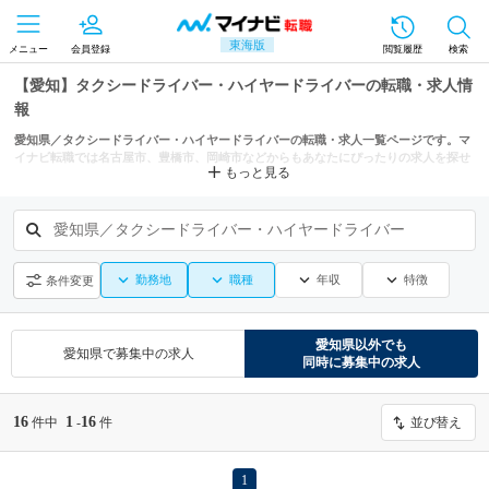
東海版
メニュー
会員登録
閲覧履歴
検索
【愛知】タクシードライバー・ハイヤードライバーの転職・求人情
報
愛知県／タクシードライバー・ハイヤードライバーの転職・求人一覧ページです。マ
イナビ転職では名古屋市、豊橋市、岡崎市などからもあなたにぴったりの求人を探せ
もっと見る
ます。
愛知県／タクシードライバー・ハイヤードライバー
勤務地
職種
年収
特徴
条件変更
愛知県
以外でも
愛知県
で募集中の求人
同時に募集中の求人
16
1
16
件中
-
件
並び替え
1