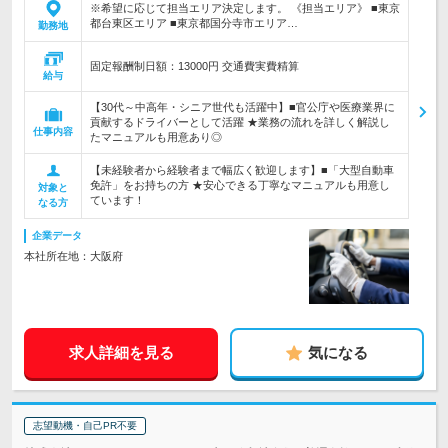
※希望に応じて担当エリア決定します。 《担当エリア》 ■東京
都台東区エリア ■東京都国分寺市エリア…
勤務地
固定報酬制日額：13000円 交通費実費精算
給与
【30代～中高年・シニア世代も活躍中】■官公庁や医療業界に
貢献するドライバーとして活躍 ★業務の流れを詳しく解説し
仕事内容
たマニュアルも用意あり◎
【未経験者から経験者まで幅広く歓迎します】■「大型自動車
免許」をお持ちの方 ★安心できる丁寧なマニュアルも用意し
対象と
ています！
なる方
企業データ
本社所在地：大阪府
求人詳細を見る
気になる
志望動機・自己PR不要