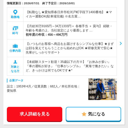
情報更新日：2026/07/31 終了予定日：2026/10/01
【転勤なし★愛知県春日井市松河戸町字段下1400番地】 ★マ
イカー通勤OK(駐車場完備) ※名古屋…
勤務地
【月給30万9165円～34万1333円＋ 各種手当 ＋ 賞与】 経験・
年齢を考慮の上、当社規定により優遇します …
給与
初年度の年収：
456～496万円
【いつものお客様へ商品をお届けするシンプルな仕事】★まず
は顔を覚えてもらうことから始めればOK ★研修充実で安心★
仕事内容
先輩がしっかりサポート
【未経験スタート歓迎！35歳以下の方※】『お休みが多い』
『車の運転が好き』『仕事がシンプル』『東海で働きたい』な
対象と
ど、きっかけは何でもOKです★*
なる方
企業データ
設立：1953年4月／従業員数：682人／本社所在地：
愛知県
求人詳細を見る
気になる