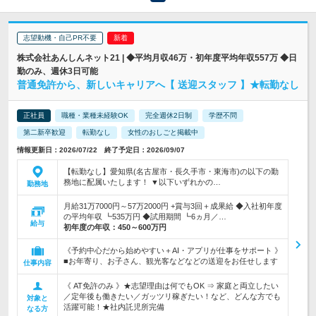
志望動機・自己PR不要
株式会社あんしんネット21 | ◆平均月収46万・初年度平均年収557万 ◆日
勤のみ、週休3日可能
普通免許から、新しいキャリアへ【 送迎スタッフ 】★転勤なし
正社員
職種・業種未経験OK
完全週休2日制
学歴不問
第二新卒歓迎
転勤なし
女性のおしごと掲載中
情報更新日：2026/07/22 終了予定日：2026/09/07
【転勤なし】愛知県(名古屋市・長久手市・東海市)の以下の勤
務地に配属いたします！ ▼以下いずれかの…
勤務地
月給31万7000円～57万2000円 +賞与3回＋成果給 ◆入社初年度
の平均年収 ┗535万円 ◆試用期間 ┗6ヵ月／…
給与
初年度の年収：
450～600万円
《予約中心だから始めやすい＋AI・アプリが仕事をサポート 》
■お年寄り、お子さん、観光客などなどの送迎をお任せします
仕事内容
《 AT免許のみ 》★志望理由は何でもOK ⇒ 家庭と両立したい
／定年後も働きたい／ガッツリ稼ぎたい！など、どんな方でも
対象と
活躍可能！★社内託児所完備
なる方