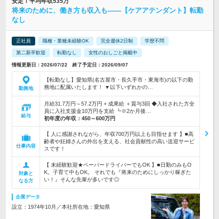
安定！平均年収535万
将来のために、働き方も収入も――【ケアアテンダント】転勤
なし
正社員
職種・業種未経験OK
完全週休2日制
学歴不問
第二新卒歓迎
転勤なし
女性のおしごと掲載中
情報更新日：2026/07/22 終了予定日：2026/09/07
【転勤なし】愛知県(名古屋市・長久手市・東海市)の以下の勤
務地に配属いたします！ ▼以下いずれかの…
勤務地
月給31.7万円～57.2万円 + 成果給 ＋賞与3回 ◆入社された方全
員に入社支援金10万円を支給 ┗※2か月後…
給与
初年度の年収：
450～600万円
【 人に感謝されながら、年収700万円以上も目指せます 】■高
齢者や妊婦さんの外出を支える、社会貢献性の高い送迎サービ
仕事内容
スです！
【 未経験歓迎★ペーパードライバーでもOK 】■日勤のみもO
K。子育て中もOK。 それでも『将来のためにしっかり稼ぎた
対象と
い！』そんな先輩が多いです◎
なる方
企業データ
設立：1974年10月／本社所在地：愛知県