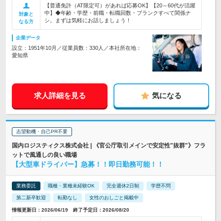
【普通免許（AT限定可）があれば応募OK】【20～60代が活躍
中】◆年齢・学歴・前職・転職回数・ブランクすべて関係ナ
対象と
シ。まずは気軽にお話しましょう！
なる方
企業データ
設立：1951年10月／従業員数：330人／本社所在地：
愛知県
求人詳細を見る
気になる
志望動機・自己PR不要
国内ロジスティクス株式会社 | 《官公庁取引メインで安定性"抜群"》フラ
ットで風通しの良い職場
【大型車ドライバー】急募！！即日勤務可能！！
業務委託
職種・業種未経験OK
完全週休2日制
学歴不問
第二新卒歓迎
転勤なし
女性のおしごと掲載中
情報更新日：2026/06/19 終了予定日：2026/08/20