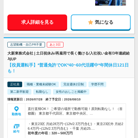
求人詳細を見る
気になる
志望動機・自己PR不要
あと3日
大新東株式会社 | 土日祝休み/再雇用で長く働ける/入社祝い金有/3年連続給
与UP
【役員運転手】*普通免許でOK*40~60代活躍中*年間休日121日
も！
正社員
職種・業種未経験OK
完全週休2日制
学歴不問
第二新卒歓迎
転勤なし
女性のおしごと掲載中
情報更新日：2026/07/28 終了予定日：2026/08/10
直行直帰OK！ ご希望の場所で勤務可能！原則転勤なし！ （首
都圏） 東京都千代田区、東京都中央区、…
勤務地
・東京23区 月給28万円~(12h/2.3万円含む) ・東京23区外 月給2
6.4万円~(12h/2.3万円含む) ・千葉 月給25.…
給与
初年度の年収：
320～500万円