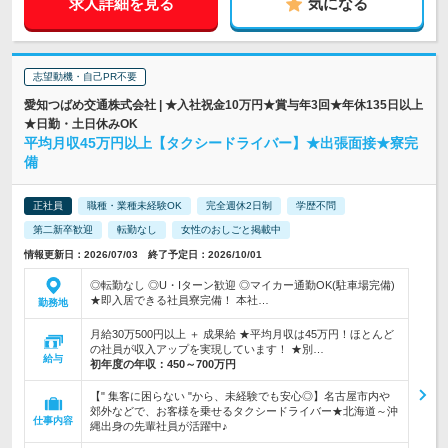
求人詳細を見る
気になる
志望動機・自己PR不要
愛知つばめ交通株式会社 | ★入社祝金10万円★賞与年3回★年休135日以上
★日勤・土日休みOK
平均月収45万円以上【タクシードライバー】★出張面接★寮完
備
正社員
職種・業種未経験OK
完全週休2日制
学歴不問
第二新卒歓迎
転勤なし
女性のおしごと掲載中
情報更新日：2026/07/03 終了予定日：2026/10/01
◎転勤なし ◎U・Iターン歓迎 ◎マイカー通勤OK(駐車場完備)
★即入居できる社員寮完備！ 本社…
勤務地
月給30万500円以上 ＋ 成果給 ★平均月収は45万円！ほとんど
の社員が収入アップを実現しています！ ★別…
給与
初年度の年収：
450～700万円
【" 集客に困らない "から、未経験でも安心◎】名古屋市内や
郊外などで、お客様を乗せるタクシードライバー★北海道～沖
仕事内容
縄出身の先輩社員が活躍中♪