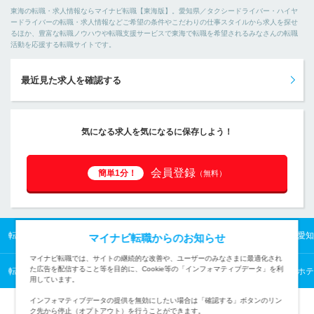
東海の転職・求人情報ならマイナビ転職【東海版】。愛知県／タクシードライバー・ハイヤ
ードライバーの転職・求人情報などご希望の条件やこだわりの仕事スタイルから求人を探せ
るほか、豊富な転職ノウハウや転職支援サービスで東海で転職を希望されるみなさんの転職
活動を応援する転職サイトです。
最近見た求人を確認する
気になる求人を気になるに保存しよう！
会員登録
簡単1分！
（無料）
転職TOP
タクシードライバー・ハイヤードライバーの転職・求人情報
【愛知
マイナビ転職からのお知らせ
マイナビ転職では、サイトの継続的な改善や、ユーザーのみなさまに最適化され
た広告を配信すること等を目的に、Cookie等の「インフォマティブデータ」を利
転職TOP
美容・ブライダル・ホテル・交通から探す
美容・ブライダル・ホテ
用しています。
インフォマティブデータの提供を無効にしたい場合は「確認する」ボタンのリン
ク先から停止（オプトアウト）を行うことができます。