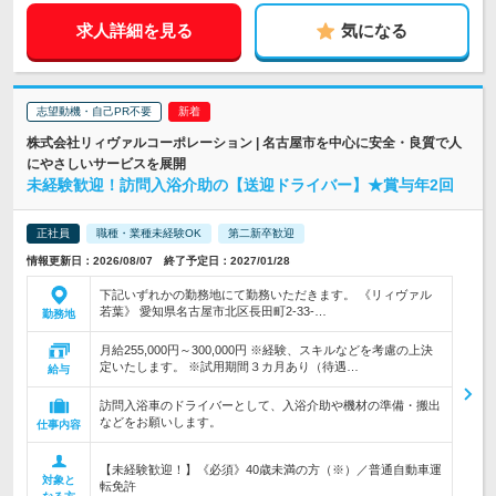
求人詳細を見る
気になる
志望動機・自己PR不要
株式会社リィヴァルコーポレーション | 名古屋市を中心に安全・良質で人
にやさしいサービスを展開
未経験歓迎！訪問入浴介助の【送迎ドライバー】★賞与年2回
正社員
職種・業種未経験OK
第二新卒歓迎
情報更新日：2026/08/07 終了予定日：2027/01/28
下記いずれかの勤務地にて勤務いただきます。 《リィヴァル
若葉》 愛知県名古屋市北区長田町2-33-…
勤務地
月給255,000円～300,000円 ※経験、スキルなどを考慮の上決
定いたします。 ※試用期間３カ月あり（待遇…
給与
訪問入浴車のドライバーとして、入浴介助や機材の準備・搬出
などをお願いします。
仕事内容
【未経験歓迎！】《必須》40歳未満の方（※）／普通自動車運
対象と
転免許