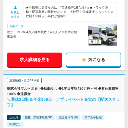
★☆応募に必要なのは、”普通免許1枚”だけ☆★トラック運
転・配送業務の経験がない方、大歓迎！◎経験者ももちろん大
対象と
歓迎！◎幅広い年代が活躍中！
なる方
企業データ
設立：1957年4月／従業員数：400人／本社所在地：
東京都
求人詳細を見る
気になる
志望動機・自己PR不要
株式会社マルト水谷 | ◆転勤なし ◆1年目年収480万円～可 ◆育休取得率
100% ◆退職金
＼週休3日制＆年休159日！／プライベート充実の【配送スタッ
フ】
正社員
職種・業種未経験OK
完全週休2日制
第二新卒歓迎
転勤なし