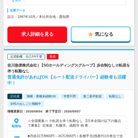
なる方
企業データ
設立：1997年10月／本社所在地：愛知県
求人詳細を見る
気になる
志望動機・自己PR不要
佐川急便株式会社 | 【SGホールディングスグループ】歩合制なし☆転居を
伴う転勤なし
普通免許があればOK【ルート配送ドライバー】経験者も活躍
中！
正社員
職種・業種未経験OK
学歴不問
第二新卒歓迎
転勤なし
女性のおしごと掲載中
情報更新日：2026/08/04 終了予定日：2026/09/07
☆全国募集☆ ※転居を伴う転勤なし 【日本全国の以下の拠点
で募集】 北海道：札幌市、函館市 他 青…
勤務地
■月給22万8800円～34万2800円＋各種手当(残業代1分単位で全