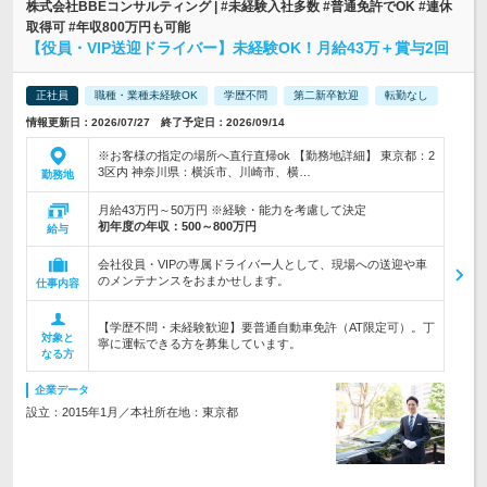
株式会社BBEコンサルティング | #未経験入社多数 #普通免許でOK #連休
取得可 #年収800万円も可能
【役員・VIP送迎ドライバー】未経験OK！月給43万＋賞与2回
正社員
職種・業種未経験OK
学歴不問
第二新卒歓迎
転勤なし
情報更新日：2026/07/27 終了予定日：2026/09/14
※お客様の指定の場所へ直行直帰ok 【勤務地詳細】 東京都：2
3区内 神奈川県：横浜市、川崎市、横…
勤務地
月給43万円～50万円 ※経験・能力を考慮して決定
初年度の年収：
500～800万円
給与
会社役員・VIPの専属ドライバー人として、現場への送迎や車
のメンテナンスをおまかせします。
仕事内容
【学歴不問・未経験歓迎】要普通自動車免許（AT限定可）。丁
対象と
寧に運転できる方を募集しています。
なる方
企業データ
設立：2015年1月／本社所在地：東京都