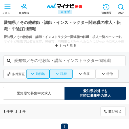
東海版
メニュー
会員登録
閲覧履歴
検索
愛知県／その他教師・講師・インストラクター関連職の求人・転
職・中途採用情報
愛知県／その他教師・講師・インストラクター関連職の転職・求人一覧ページです。
マイナビ転職では名古屋市、豊橋市、岡崎市などからもあなたにぴったりの求人を探
もっと見る
せます。
愛知県／その他教師・講師・インストラクター関連職
勤務地
職種
年収
特徴
条件変更
愛知県
以外でも
愛知県
で募集中の求人
同時に募集中の求人
1
1
1
件中
-
件
並び替え
1