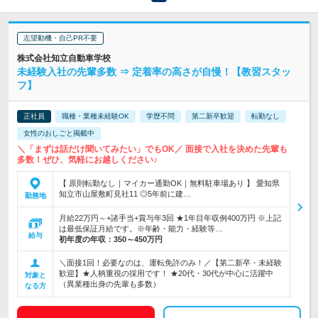
志望動機・自己PR不要
株式会社知立自動車学校
未経験入社の先輩多数 ⇒ 定着率の高さが自慢！【教習スタッ
フ】
正社員
職種・業種未経験OK
学歴不問
第二新卒歓迎
転勤なし
女性のおしごと掲載中
＼「まずは話だけ聞いてみたい」でもOK／ 面接で入社を決めた先輩も
多数！ぜひ、気軽にお越しください♪
【 原則転勤なし｜マイカー通勤OK｜無料駐車場あり 】 愛知県
知立市山屋敷町見社11 ◎5年前に建…
勤務地
月給22万円～+諸手当+賞与年3回 ★1年目年収例400万円 ※上記
は最低保証月給です。※年齢・能力・経験等…
給与
初年度の年収：
350～450万円
＼面接1回！必要なのは、運転免許のみ！／【第二新卒・未経験
歓迎】★人柄重視の採用です！ ★20代・30代が中心に活躍中
対象と
（異業種出身の先輩も多数）
なる方