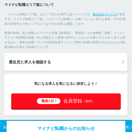
マイナビ転職エリア版について
「マイナビ転職エリア版」はエリア求人を専門に扱うページです。
株式会社マイナビ
が運営
する「マイナビ転職エリア版」にはマイナビ転職にしか載っていない求人も多数。8月4日更
新の新着求人や各エリアならではの求人特集も掲載してます。
東海の転職・求人情報ならマイナビ転職【東海版】。愛知県／その他教師・講師・インスト
ラクター関連職の転職・求人情報などご希望の条件やこだわりの仕事スタイルから求人を探
せるほか、豊富な転職ノウハウや転職支援サービスで東海で転職を希望されるみなさんの転
職活動を応援する転職サイトです。
最近見た求人を確認する
気になる求人を気になるに保存しよう！
会員登録
簡単1分！
（無料）
転職TOP
東海の転職・求人情報TOP
愛知県の転職・求人情報TOP
愛知県
マイナビ転職からのお知らせ