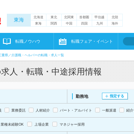
北海道
東北
北関東
首都圏
甲信越
北陸
東海
東海
関西
中国
四国
九州
海外
転職ノウハウ
転職フェア・イベント
三重県／介護職・ヘルパーの転職・求人一覧
の求人・転職・中途採用情報
勤務地
指定する
員
業務委託
人材紹介
パート・アルバイト
一般派遣
紹介
業種未経験OK
上場企業
マネジャー採用