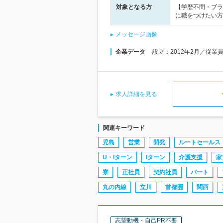
対象となる方
【学歴不問・ブラ
に職をつけたい方
メッセージ画像
企業データ
設立：2012年2月／従業
求人詳細を見る
関連キーワード
児島
営業
開発
ルートセールス
U・Iターン
Iターン
介護支援
家
寮
正社員
契約社員
パート
丸の内線
立川
首都圏
関西
志望動機・自己PR不要