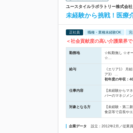
ユースタイルラボラトリー株式会社 |
未経験から挑戦！医療
正社員
職種・業種未経験OK
完
＜社会貢献度の高い介護業界で
勤務地
☆転勤無し ☆オ
☆…
給与
《エリア1》 月給3
ア3》 …
初年度の年収：
4
仕事内容
【未経験からマネ
バーのマネジメン
対象となる方
【未経験・第二新
食店等で店長やエ
企業データ
設立：2012年2月／従業