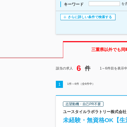
を
キーワード
さらに詳しい条件で検索する
三重県
以外でも同
6
件
該当の求人
1～6件目を表示
1
1
件～
6
件（全
6
件中）
志望動機・自己PR不要
ユースタイルラボラトリー株式会社 
未経験・無資格OK【生