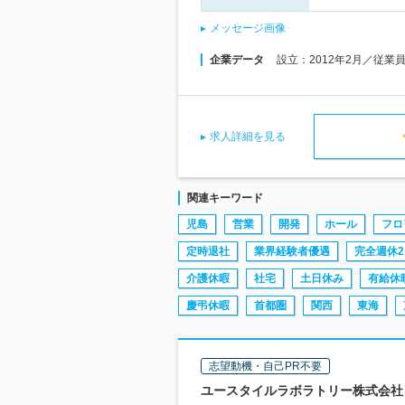
メッセージ画像
企業データ
設立：2012年2月／従業
求人詳細を見る
関連キーワード
児島
営業
開発
ホール
フロ
定時退社
業界経験者優遇
完全週休2
介護休暇
社宅
土日休み
有給休
慶弔休暇
首都圏
関西
東海
志望動機・自己PR不要
ユースタイルラボラトリー株式会社 