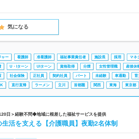
気になる
ジャー
看護師
准看護師
福祉事業責任者
施設長
採用
マネ
費
U・Iターン
UIターン
資格取得
分煙
女性管理職
産後休
暇
社会保険
正社員
契約社員
パート
未経験
車通勤
育
K
直行直帰
ラーメン
立川
首都圏
関西
東海
東京都
日120日＞経験不問◆地域に根差した福祉サービスを提供
の生活を支える【介護職員】夜勤2名体制