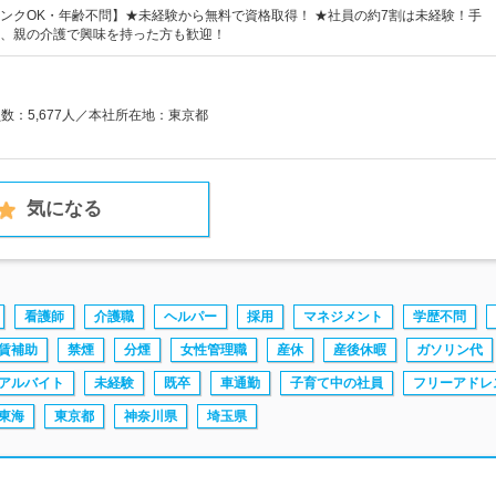
ンクOK・年齢不問】★未経験から無料で資格取得！ ★社員の約7割は未経験！手
、親の介護で興味を持った方も歓迎！
員数：5,677人／本社所在地：東京都
気になる
看護師
介護職
ヘルパー
採用
マネジメント
学歴不問
賃補助
禁煙
分煙
女性管理職
産休
産後休暇
ガソリン代
アルバイト
未経験
既卒
車通勤
子育て中の社員
フリーアドレ
東海
東京都
神奈川県
埼玉県