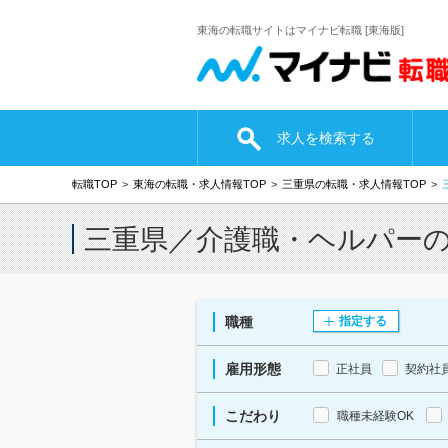
東海の転職サイトはマイナビ転職 [東海版]
求人を検索する
転職TOP
東海の転職・求人情報TOP
三重県の転職・求人情報TOP
三重県／介護職・ヘルパー
職種
指定する
雇用形態
正社員
契約社
こだわり
職種未経験OK