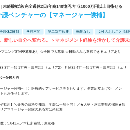
 未経験歓迎/完全週休2日/年商140憶円/年収1000万円以上目指せる
介護ベンチャーの【マネージャー候補】
全週休2日制
学歴不問
第二新卒歓迎
転勤なし
女性のおしごと掲載
、新しい自分へ変わる。＞マネジメント経験を活かして介護未
ープニングSTAFF募集あり ☆全国で大募集 ☆日勤のみも選択できるエリアあり
3.3万～45.1万円＋賞与2回 《エリア2》 月給32.4万～45.1万円＋賞与2回 《エリ
00～540万円
ージャー候補へ！】医療的ケアサービス等を行います。事業所立上げや、メン
トもお任せします。
卒歓迎】＼介護の資格や知識、学歴は一切不問！／★人柄・意欲重視の採用★飲
リアマネージャー経験のある方は尚歓迎
員数：5,641人／本社所在地：東京都