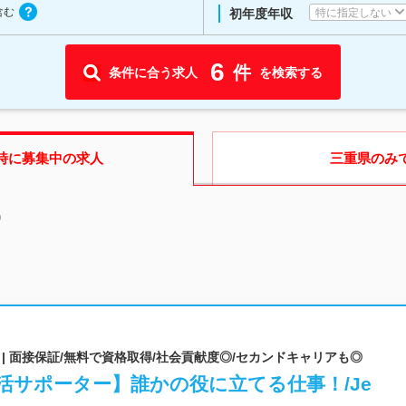
含む
特に指定しない
初年度年収
6
件
条件に合う求人
を検索する
時に募集中の求人
三重県
のみ
中
| 面接保証/無料で資格取得/社会貢献度◎/セカンドキャリアも◎
活サポーター】誰かの役に立てる仕事！/Je