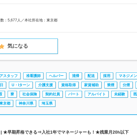
員数：5,677人／本社所在地：東京都
気になる
アスタッフ
准看護師
ヘルパー
清掃
配送
採用
マネジメン
日
U・Iターン
介護支援
資格取得
家賃補助
禁煙
分煙
暇
寮
社会保険
契約社員
パート
アルバイト
未経験
既
東京都
神奈川県
埼玉県
| ★早期昇格できる⇒入社1年でマネージャーも！★残業月20h以下