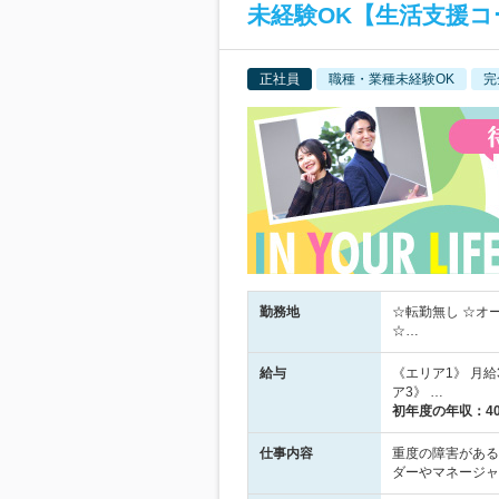
未経験OK【生活支援コ
正社員
職種・業種未経験OK
完
勤務地
☆転勤無し ☆オ
☆…
給与
《エリア1》 月給3
ア3》 …
初年度の年収：
4
仕事内容
重度の障害がある
ダーやマネージャ