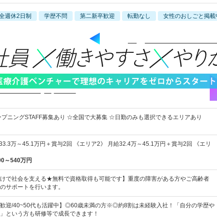
全週休2日制
学歴不問
第二新卒歓迎
転勤なし
女性のおしごと掲載
ープニングSTAFF募集あり ☆全国で大募集 ☆日勤のみも選択できるエリアあり
3.3万～45.1万円＋賞与2回 《エリア2》 月給32.4万～45.1万円＋賞与2回 《エリ
00～540万円
けで社会を支える★無料で資格取得も可能です】重度の障害がある方やご高齢者
のサポートを行います。
歓迎/40~50代も活躍中】◎60歳未満の方※◎約8割は未経験入社！「自分の学歴や
」という方も研修等で成長できます！