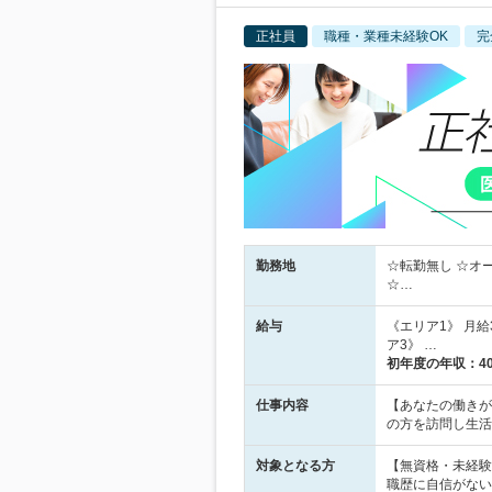
正社員
職種・業種未経験OK
完
勤務地
☆転勤無し ☆オ
☆…
給与
《エリア1》 月給3
ア3》 …
初年度の年収：
4
仕事内容
【あなたの働きが
の方を訪問し生活
対象となる方
【無資格・未経験
職歴に自信がない