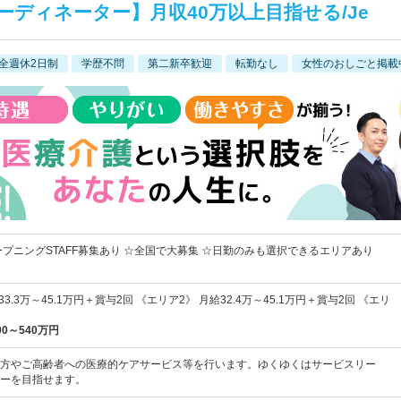
ーディネーター】月収40万以上目指せる/Je
全週休2日制
学歴不問
第二新卒歓迎
転勤なし
女性のおしごと掲載
ープニングSTAFF募集あり ☆全国で大募集 ☆日勤のみも選択できるエリアあり
3.3万～45.1万円＋賞与2回 《エリア2》 月給32.4万～45.1万円＋賞与2回 《エリ
00～540万円
方やご高齢者への医療的ケアサービス等を行います。ゆくゆくはサービスリー
ーを目指せます。