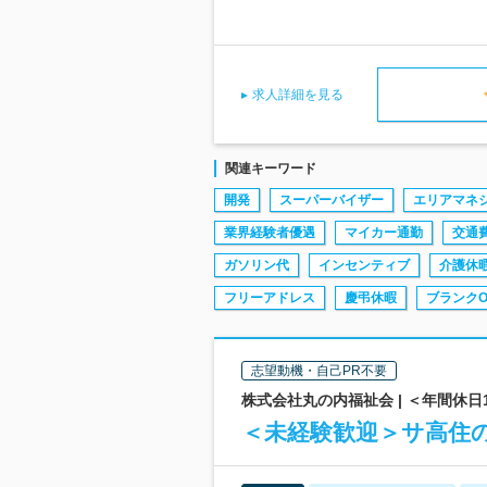
求人詳細を見る
関連キーワード
開発
スーパーバイザー
エリアマネ
業界経験者優遇
マイカー通勤
交通
ガソリン代
インセンティブ
介護休
フリーアドレス
慶弔休暇
ブランクO
志望動機・自己PR不要
株式会社丸の内福祉会 | ＜年間休
＜未経験歓迎＞サ高住