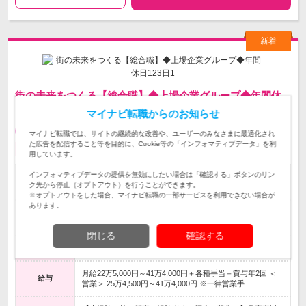
街の未来をつくる【総合職】◆上場企業グループ◆年間休
日123日
マイナビ転職からのお知らせ
第二新卒歓迎
転勤なし
正社員
職種・業種未経験OK
マイナビ転職では、サイトの継続的な改善や、ユーザーのみなさまに最適化され
た広告を配信すること等を目的に、Cookie等の「インフォマティブデータ」を利
完全週休2日制
用しています。
インフォマティブデータの提供を無効にしたい場合は「確認する」ボタンのリン
株式会社ニュースト | ◆未経験歓迎◆土日祝休み◆手当が充
掲載社名
ク先から停止（オプトアウト）を行うことができます。
実◆寮・社宅制度◆転勤なし
※オプトアウトをした場合、マイナビ転職の一部サービスを利用できない場合が
あります。
【転勤なし／東京・大阪・長野・札幌・仙台・新潟・名古
勤務地
屋・福岡で募集！】 ※勤務地は希望を考慮 ※U…
閉じる
確認する
初年度年収
350万円～650万円
月給22万5,000円～41万4,000円＋各種手当＋賞与年2回 ＜
給与
営業＞ 25万4,500円～41万4,000円 ※一律営業手…