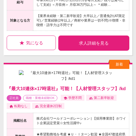
年俸530万円～700万円(15分の1を毎月支給／残りは賞与と
給与
して支給) ＜月収例＞ 月収36万円以上～ ＊経験…
【業界未経験・第二新卒歓迎】大卒以上／普通免許(AT限定
対象となる方
可)／営業経験(2年以上／商材や業界は一切不問)※喫煙・非
喫煙・語学力は不問です
気になる
求人詳細を見る
『最大10連休×17時退社』可能！【人材管理スタッフ】/kd
学歴不問
第二新卒歓迎
正社員
職種・業種未経験OK
転勤なし
完全週休2日制
株式会社ワールドコーポレーション | 【採用事業部】ホワイ
掲載社名
ト企業認定受賞☆女性活躍中♪
★希望勤務地を考慮 ★Ｕ・Ｉターン歓迎 ★全国47都道府県