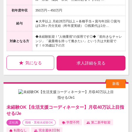
初年度年収
350万円～450万円
★大卒以上 月給28万円以上＋各種手当＋賞与年2回 ◎賞与
給与
は5.28ヶ月分支給（昨年度実績） ◎残業代は1分…
◆未経験歓迎！"人物重視"の採用です◎◆「前向きなチャレ
対象となる方
ンジ」「裁量権を持って働きたい」という方は大歓迎で
す！※35歳以下の方
気になる
求人詳細を見る
未経験OK【生活支援コーディネーター】月収40万以上目指
せる/Je
学歴不問
第二新卒歓迎
正社員
職種・業種未経験OK
転勤なし
完全週休2日制