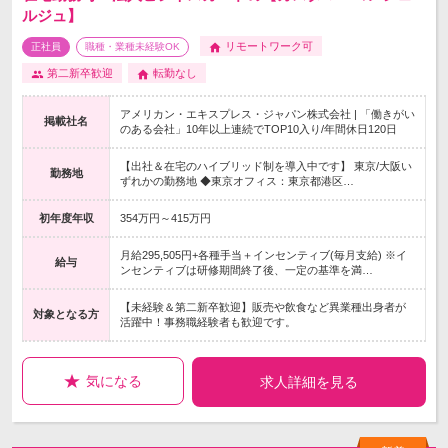
ルジュ】
リモートワーク可
正社員
職種・業種未経験OK
第二新卒歓迎
転勤なし
アメリカン・エキスプレス・ジャパン株式会社 | 「働きがい
掲載社名
のある会社」10年以上連続でTOP10入り/年間休日120日
【出社＆在宅のハイブリッド制を導入中です】 東京/大阪い
勤務地
ずれかの勤務地 ◆東京オフィス：東京都港区…
初年度年収
354万円～415万円
月給295,505円+各種手当＋インセンティブ(毎月支給) ※イ
給与
ンセンティブは研修期間終了後、一定の基準を満…
【未経験＆第二新卒歓迎】販売や飲食など異業種出身者が
対象となる方
活躍中！事務職経験者も歓迎です。
気になる
求人詳細を見る