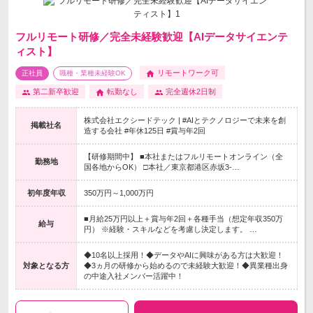
フルリモート研修／完全未経験歓迎【AIデータサイエンテ
ィスト】
リモートワーク可
正社員
職種・業種未経験OK
第二新卒歓迎
転勤なし
完全週休2日制
株式会社エクシードテック | #AIとテクノロジーで未来を創
掲載社名
造する会社 #年休125日 #賞与年2回
【研修期間中】 ■本社またはフルリモートオンライン（全
勤務地
国各地からOK） □本社／東京都港区赤坂3-…
初年度年収
350万円～1,000万円
■月給25万円以上＋賞与年2回＋各種手当（想定年収350万
給与
円） ※経験・スキルなどを考慮し決定します。 …
◆10名以上採用！◆データやAIに興味がある方は大歓迎！
対象となる方
◆3ヵ月の研修から始めるので未経験大歓迎！◆異業種出身
の中途入社メンバー活躍中！