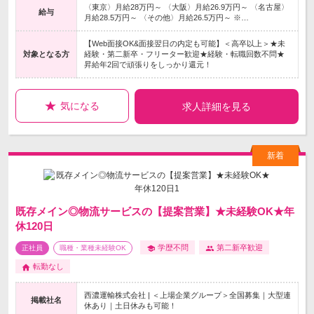
〈東京〉月給28万円～ 〈大阪〉月給26.9万円～ 〈名古屋〉
給与
月給28.5万円～ 〈その他〉月給26.5万円～ ※…
【Web面接OK&面接翌日の内定も可能】＜高卒以上＞★未
対象となる方
経験・第二新卒・フリーター歓迎★経験・転職回数不問★
昇給年2回で頑張りをしっかり還元！
気になる
求人詳細を見る
既存メイン◎物流サービスの【提案営業】★未経験OK★年
休120日
学歴不問
第二新卒歓迎
正社員
職種・業種未経験OK
転勤なし
西濃運輸株式会社 | ＜上場企業グループ＞全国募集｜大型連
掲載社名
休あり｜土日休みも可能！