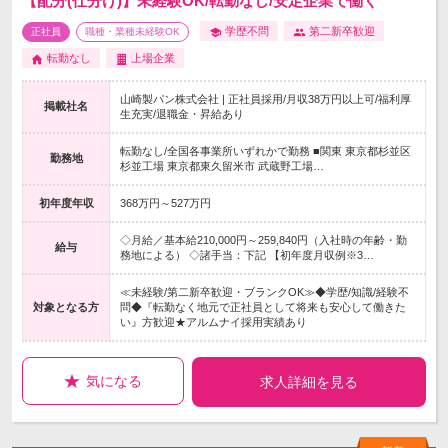
【配分(仕分け)】未経験OK/転勤なし/安定企業で働く
学歴不問
第二新卒歓迎
正社員
職種・業種未経験OK
転勤なし
上場企業
山崎製パン株式会社 | 正社員採用/月収38万円以上可/福利厚
掲載社名
生充実/退職金・昇給あり
転勤なし/全国各事業所いずれかで勤務 ■関東 東京都杉並区
勤務地
杉並工場 東京都東久留米市 武蔵野工場…
初年度年収
368万円～527万円
◇月給／基本給210,000円～259,840円（入社時の年齢・勤
給与
務地による） ◇諸手当：下記 【初年度月収例※3…
≪未経験/第二新卒歓迎・ブランクOK≫◆学歴/知識/経験不
対象となる方
問◆『転勤なく地元で正社員として将来も安心して働きた
い』方歓迎★アルムナイ採用実績あり
気になる
求人詳細を見る