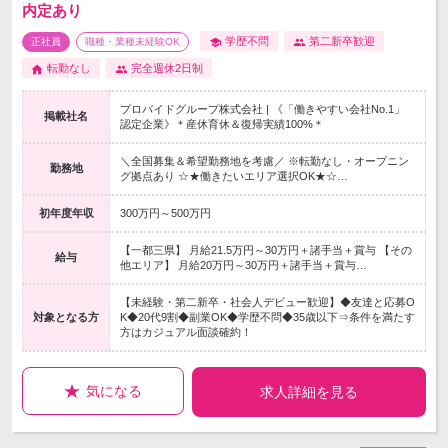
内定あり
学歴不問
第二新卒歓迎
正社員
職種・業種未経験OK
転勤なし
完全週休2日制
プロバイドグループ株式会社 | 《「働きやすい会社No.1」
掲載社名
認定企業》＊産休育休＆復帰実績100%＊
＼全国募集＆希望勤務地を考慮／ ※転勤なし・オープニン
勤務地
グ拠点あり ☆★働きたいエリア選択OK★☆…
初年度年収
300万円～500万円
【一都三県】 月給21.5万円～30万円＋諸手当＋賞与 【その
給与
他エリア】 月給20万円～30万円＋諸手当＋賞与…
【未経験・第二新卒・社会人デビュー歓迎】◆友達と応募O
対象となる方
K◆20代9割◆副業OK◆学歴不問◆35歳以下⇒条件を満たす
方はカジュアル面談確約！
気になる
求人詳細を見る