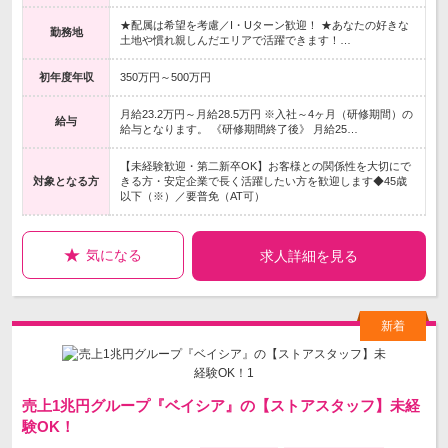
★配属は希望を考慮／I・Uターン歓迎！ ★あなたの好きな
勤務地
土地や慣れ親しんだエリアで活躍できます！…
初年度年収
350万円～500万円
月給23.2万円～月給28.5万円 ※入社～4ヶ月（研修期間）の
給与
給与となります。 《研修期間終了後》 月給25…
【未経験歓迎・第二新卒OK】お客様との関係性を大切にで
対象となる方
きる方・安定企業で長く活躍したい方を歓迎します◆45歳
以下（※）／要普免（AT可）
気になる
求人詳細を見る
売上1兆円グループ『ベイシア』の【ストアスタッフ】未経
験OK！