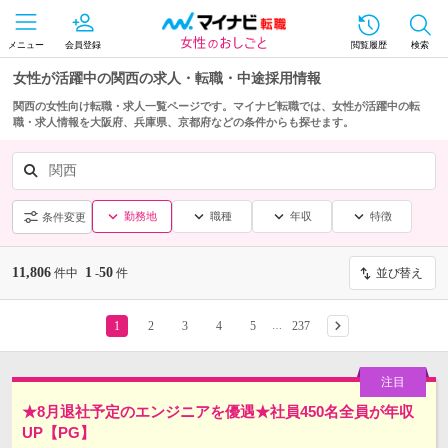
メニュー
会員登録
閲覧履歴
検索
女性が活躍中の関西の求人・転職・中途採用情報
関西の女性向け転職・求人一覧ページです。マイナビ転職では、女性が活躍中の転
職・求人情報を大阪府、兵庫県、京都府などの条件からも探せます。
関西
勤務地
職種
年収
特徴
条件変更
11,806
1
50
件中
-
件
並び替え
1
2
3
4
5
237
…
★8月退社予定のエンジニアを優遇★社員450名全員が年収
UP【PG】