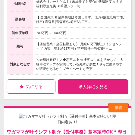
株式会社いーふらん | ＃未経験でも安心の研修制度あり ＃
掲載社名
福利厚生充実 ＃希望シフト制
【|全国募集|希望勤務地は考慮します】 北海道(北広島市/札
勤務地
幌市) 青森県(青森市/弘前市/八戸市…
初年度年収
700万円～2,500万円
【店舗営業※全国転勤あり】 月給45万円以上+インセンテ
給与
ィブ 内訳：基本給23万円＋秘密保持手当4万円＋…
＼未経験歓迎！／◆高卒以上 ☆接客スキルを活かして、大
対象となる方
幅年収アップを実現している先輩が多数！さらに働きやす
い環境があるからプライベートも充実
気になる
求人詳細を見る
ワガママが叶うシフト制☆【受付事務】基本定時OK＊即日