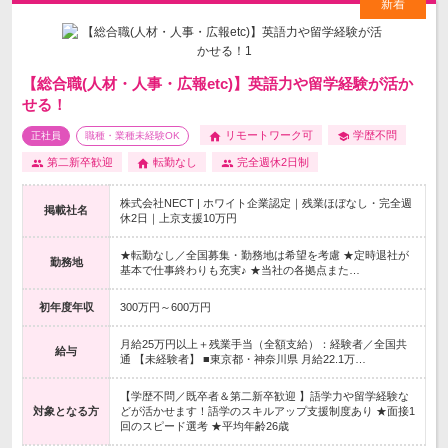
【総合職(人材・人事・広報etc)】英語力や留学経験が活か
せる！
リモートワーク可
学歴不問
正社員
職種・業種未経験OK
第二新卒歓迎
転勤なし
完全週休2日制
株式会社NECT | ホワイト企業認定｜残業ほぼなし・完全週
掲載社名
休2日｜上京支援10万円
★転勤なし／全国募集・勤務地は希望を考慮 ★定時退社が
勤務地
基本で仕事終わりも充実♪ ★当社の各拠点また…
初年度年収
300万円～600万円
月給25万円以上＋残業手当（全額支給）：経験者／全国共
給与
通 【未経験者】 ■東京都・神奈川県 月給22.1万…
【学歴不問／既卒者＆第二新卒歓迎 】語学力や留学経験な
対象となる方
どが活かせます！語学のスキルアップ支援制度あり ★面接1
回のスピード選考 ★平均年齢26歳