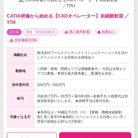
CATIA研修から始める【CADオペレーター】未経験歓迎 ／
TTR
第二新卒歓迎
転勤なし
正社員
職種・業種未経験OK
完全週休2日制
株式会社ワールドインテック | コミュニケーション力を活か
掲載社名
しスペシャリストを目指せる環境あり
＼関東・東海・関西エリアは積極募集中／ 今回は全国エリ
勤務地
アでの募集。希望を最大限考慮し、配属先を決定…
初年度年収
320万円～500万円
月給20.7万円～33万円＋賞与年2回＋各種手当 ※残業代は別
給与
途全額支給いたします。 ★資格手当は毎月支給…
★高卒以上／34歳以下の方（※）【業種・職種未経験歓
対象となる方
迎】第二新卒OK★真剣にスペシャリストを目指したい方／
理系の知識をお持ちの方歓迎！