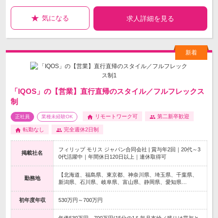
気になる
求人詳細を見る
「IQOS」の【営業】直行直帰のスタイル／フルフレックス
制
リモートワーク可
第二新卒歓迎
正社員
業種未経験OK
転勤なし
完全週休2日制
フィリップ モリス ジャパン合同会社 | 賞与年2回｜20代～3
掲載社名
0代活躍中｜年間休日120日以上｜連休取得可
【北海道、福島県、東京都、神奈川県、埼玉県、千葉県、
勤務地
新潟県、石川県、岐阜県、富山県、静岡県、愛知県…
初年度年収
530万円～700万円