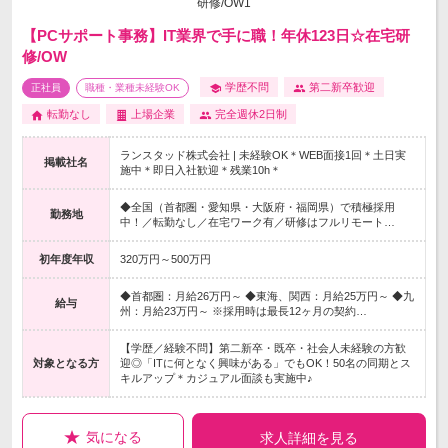
【PCサポート事務】IT業界で手に職！年休123日☆在宅研
修/OW
学歴不問
第二新卒歓迎
正社員
職種・業種未経験OK
転勤なし
上場企業
完全週休2日制
ランスタッド株式会社 | 未経験OK＊WEB面接1回＊土日実
掲載社名
施中＊即日入社歓迎＊残業10h＊
◆全国（首都圏・愛知県・大阪府・福岡県）で積極採用
勤務地
中！／転勤なし／在宅ワーク有／研修はフルリモート…
初年度年収
320万円～500万円
◆首都圏：月給26万円～ ◆東海、関西：月給25万円～ ◆九
給与
州：月給23万円～ ※採用時は最長12ヶ月の契約…
【学歴／経験不問】第二新卒・既卒・社会人未経験の方歓
対象となる方
迎◎「ITに何となく興味がある」でもOK！50名の同期とス
キルアップ＊カジュアル面談も実施中♪
気になる
求人詳細を見る