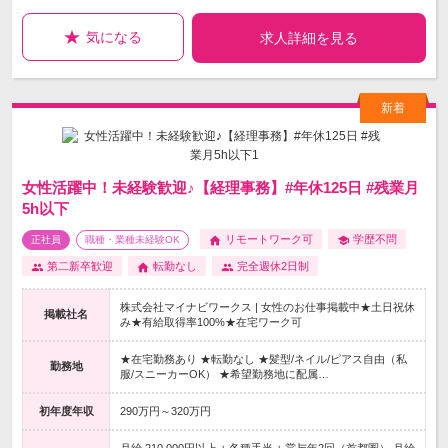
気になる
求人詳細を見る
女性活躍中！未経験歓迎♪【経理事務】#年休125日 #残業月
5h以下
リモートワーク可
学歴不問
正社員
職種・業種未経験OK
第二新卒歓迎
転勤なし
完全週休2日制
株式会社マイナビワークス | 女性のお仕事掲載中★土日祝休
掲載社名
み★有給取得率100%★在宅ワーク可
★在宅勤務あり ★転勤なし ★髪型/ネイル/ピアス自由（私
勤務地
服/スニーカーOK） ★希望勤務地に配属…
初年度年収
290万円～320万円