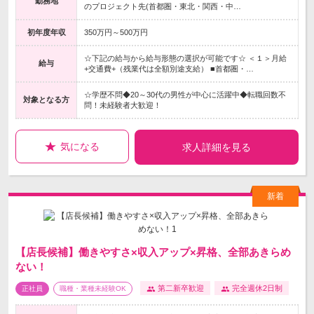
勤務地
のプロジェクト先(首都圏・東北・関西・中…
初年度年収
350万円～500万円
☆下記の給与から給与形態の選択が可能です☆ ＜１＞月給
給与
+交通費+（残業代は全額別途支給） ■首都圏・…
☆学歴不問◆20～30代の男性が中心に活躍中◆転職回数不
対象となる方
問！未経験者大歓迎！
気になる
求人詳細を見る
【店長候補】働きやすさ×収入アップ×昇格、全部あきらめ
ない！
第二新卒歓迎
完全週休2日制
正社員
職種・業種未経験OK