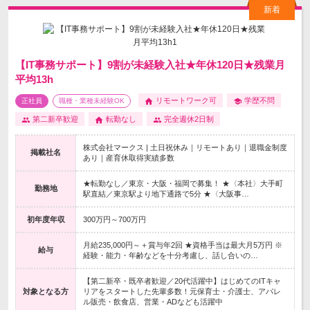
【IT事務サポート】9割が未経験入社★年休120日★残業月
平均13h
リモートワーク可
学歴不問
正社員
職種・業種未経験OK
第二新卒歓迎
転勤なし
完全週休2日制
株式会社マークス | 土日祝休み｜リモートあり｜退職金制度
掲載社名
あり｜産育休取得実績多数
★転勤なし／東京・大阪・福岡で募集！ ★〈本社〉大手町
勤務地
駅直結／東京駅より地下通路で5分 ★〈大阪事…
初年度年収
300万円～700万円
月給235,000円～＋賞与年2回 ★資格手当は最大月5万円 ※
給与
経験・能力・年齢などを十分考慮し、話し合いの…
【第二新卒・既卒者歓迎／20代活躍中】はじめてのITキャ
対象となる方
リアをスタートした先輩多数！元保育士・介護士、アパレ
ル販売・飲食店、営業・ADなども活躍中