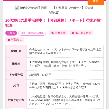
20代30代の若手活躍中！【お部屋探しサポート】◎未経験
歓迎
学歴不問
第二新卒歓迎
正社員
職種・業種未経験OK
転勤なし
株式会社タウンハウジング | チームワーク良◎困った時は店
掲載社名
舗の先輩＆店長が強力サポート！
★ご希望を考慮し勤務地を決定します。 ★UIターン希望の
勤務地
方も歓迎！ 首都圏（東京／神奈川／埼玉／千…
初年度年収
360万円～875万円
月給26.7万円～月給35万円 ＋ 充実の手当 ＋ 歩合給 ＜20代
給与
の平均月給34万円以上！＞ ★平均歩合給 10万2…
【未経験歓迎】知識や経験より、人柄重視の選考⇒人が良
対象となる方
いから"高定着率"！◎間取りをみるのがスキ、営業をやって
みたい、そんな方にぴったりです♪