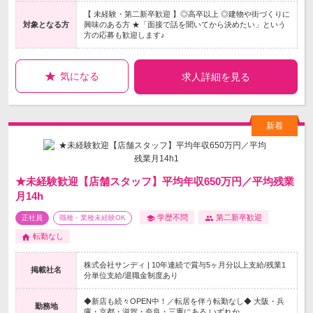
【 未経験・第二新卒歓迎 】◎高卒以上 ◎建物や街づくりに
対象となる方
興味のある方 ★「面接で話を聞いてから決めたい」という
方の応募も歓迎します♪
気になる
求人詳細を見る
★未経験歓迎【店舗スタッフ】平均年収650万円／平均残業
月14h
学歴不問
第二新卒歓迎
正社員
職種・業種未経験OK
転勤なし
株式会社サンディ | 10年連続で賞与5ヶ月分以上支給/残業1
掲載社名
分単位支給/退職金制度あり
◆新店も続々OPEN中！／転居を伴う転勤なし◆ 大阪・兵
勤務地
庫・京都・滋賀・奈良・三重にある いずれか…