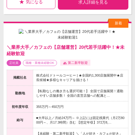
気になる
求人詳細を見る
＼業界大手／カフェの【店舗運営】20代若手活躍中！★未
経験歓迎
第二新卒歓迎
正社員
職種・業種未経験OK
株式会社ドトールコーヒー | ★全国約1,300店舗展開中★店
掲載社名
長候補★多様なキャリアを描ける！
【転勤なしの働き方も選択可能！】 全国で店舗展開！通勤
勤務地
しやすい店舗多数！ 全国の直営店舗への配属と…
初年度年収
355万円～450万円
■大卒以上／月給24万円～ ※上記には固定残業代（月2万80
給与
00円～、月17.3時間）含む 【想定年収】372万8,…
【未経験・第二新卒歓迎】＼「人が好き・カフェが好き」