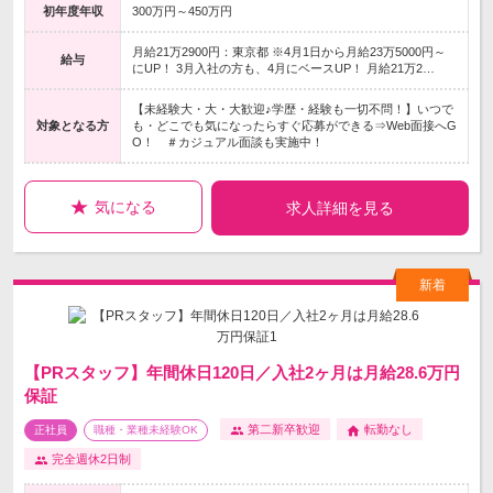
初年度年収
300万円～450万円
月給21万2900円：東京都 ※4月1日から月給23万5000円～
給与
にUP！ 3月入社の方も、4月にベースUP！ 月給21万2…
【未経験大・大・大歓迎♪学歴・経験も一切不問！】いつで
対象となる方
も・どこでも気になったらすぐ応募ができる⇒Web面接へG
O！ ＃カジュアル面談も実施中！
気になる
求人詳細を見る
【PRスタッフ】年間休日120日／入社2ヶ月は月給28.6万円
保証
第二新卒歓迎
転勤なし
正社員
職種・業種未経験OK
完全週休2日制