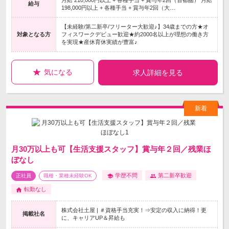
月給 210,000円以上 + 各種手当 + 賞与年2回（首都圏） 月給
給与
198,000円以上 + 各種手当 + 賞与年2回（大…
【未経験/第二新卒/フリーター大歓迎♪】34歳までの方★オ
対象となる方
フィスワークデビュー歓迎★約2000名以上が理想の働き方
を実現★産休育休実績が豊富♪
気になる
求人詳細を見る
月30万以上も可【生活支援スタッフ】賞与年２回／残業ほ
ぼなし
学歴不問
第二新卒歓迎
正社員
職種・業種未経験OK
転勤なし
株式会社土屋 | ＃資格手当充実！⇒安定の収入に納得！更
掲載社名
に、キャリアUP＆昇給も