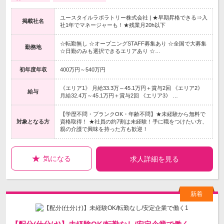
ユースタイルラボラトリー株式会社 | ★早期昇格できる⇒入
掲載社名
社1年でマネージャーも！★残業月20h以下
☆転勤無し ☆オープニングSTAFF募集あり ☆全国で大募集
勤務地
☆日勤のみも選択できるエリアあり ☆…
初年度年収
400万円～540万円
《エリア1》 月給33.3万～45.1万円＋賞与2回 《エリア2》
給与
月給32.4万～45.1万円＋賞与2回 《エリア3》 …
【学歴不問・ブランクOK・年齢不問】★未経験から無料で
対象となる方
資格取得！ ★社員の約7割は未経験！手に職をつけたい方、
親の介護で興味を持った方も歓迎！
気になる
求人詳細を見る