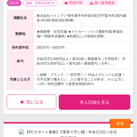
学歴不問
第二新卒歓迎
正社員
職種・業種未経験OK
株式会社ベイシア | *初年度平均年収436万円*賞与年3回*6連
掲載社名
休×年2回*有給消化率8割
★独身寮・社宅完備 ★マイカー・バイク通勤可(駐車場完
勤務地
備/一部除外店舗有) ★転勤なしの地域社員制…
初年度年収
350万円～500万円
月給25万2,000円以上＋賞与2回＋業績賞与（大学院卒） 月
給与
給24万3,000円以上＋賞与2回＋業績賞与（大卒）…
＼経験・ブランク…一切不問！／ 社会人デビューも応援！
対象となる方
大手企業で働きたい、人と接することが好き…そんな方に
☆20～30代活躍中 ☆産育休実績100％
気になる
求人詳細を見る