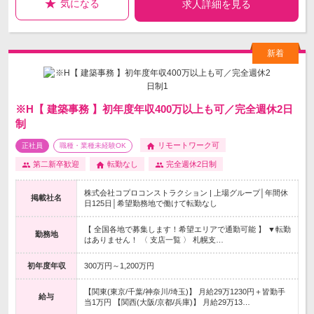
気になる
求人詳細を見る
※H【 建築事務 】初年度年収400万以上も可／完全週休2日
制
リモートワーク可
正社員
職種・業種未経験OK
第二新卒歓迎
転勤なし
完全週休2日制
株式会社コプロコンストラクション | 上場グループ│年間休
掲載社名
日125日│希望勤務地で働けて転勤なし
【 全国各地で募集します！希望エリアで通勤可能 】 ▼転勤
勤務地
はありません！ 〈 支店一覧 〉 札幌支…
初年度年収
300万円～1,200万円
【関東(東京/千葉/神奈川/埼玉)】 月給29万1230円＋皆勤手
給与
当1万円 【関西(大阪/京都/兵庫)】 月給29万13…