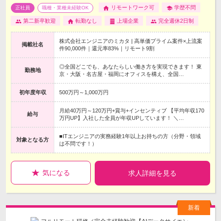
リモートワーク可
学歴不問
正社員
職種・業種未経験OK
第二新卒歓迎
転勤なし
上場企業
完全週休2日制
株式会社エンジニアのミカタ | 高単価プライム案件×上流案
掲載社名
件90,000件｜還元率83%｜リモート9割
◎全国どこでも、あなたらしい働き方を実現できます！ 東
勤務地
京・大阪・名古屋・福岡にオフィスを構え、全国…
初年度年収
500万円～1,000万円
月給40万円～120万円+賞与+インセンティブ 【平均年収170
給与
万円UP】入社した全員が年収UPしています！ ＼…
■ITエンジニアの実務経験1年以上お持ちの方（分野・領域
対象となる方
は不問です！）
気になる
求人詳細を見る