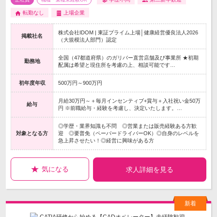
転勤なし
上場企業
株式会社IDOM | 東証プライム上場│健康経営優良法人2026
掲載社名
（大規模法人部門）認定
全国（47都道府県）のガリバー直営店舗及び事業所 ★初期
勤務地
配属は希望と現住所を考慮の上、相談可能です…
初年度年収
500万円～900万円
月給30万円～＋毎月インセンティブ+賞与＋入社祝い金50万
給与
円 ※前職給与・経験を考慮し、決定いたします。…
◎学歴・業界知識も不問 ◎営業または販売経験ある方歓
対象となる方
迎 ◎要普免（ペーパードライバーOK）◎自身のレベルを
急上昇させたい！◎経営に興味がある方
気になる
求人詳細を見る