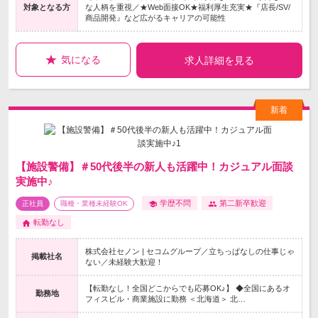
対象となる方
な人柄を重視／★Web面接OK★福利厚生充実★『店長/SV/
商品開発』など広がるキャリアの可能性
気になる
求人詳細を見る
【施設警備】＃50代後半の新人も活躍中！カジュアル面談
実施中♪
学歴不問
第二新卒歓迎
正社員
職種・業種未経験OK
転勤なし
株式会社セノン | セコムグループ／立ちっぱなしの仕事じゃ
掲載社名
ない／未経験大歓迎！
【転勤なし！全国どこからでも応募OK♪】 ◆全国にあるオ
勤務地
フィスビル・商業施設に勤務 ＜北海道＞ 北…