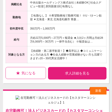
中央出版ホールディングス株式会社 | 未経験OK│社会人デ
掲載社名
ビュー歓迎│原則面接1回│転勤なし
【 転勤なし 】 ※希望勤務地で勤務可能！ ※U・Iターン歓
勤務地
迎 ▼北海道・東北 北海道札幌市 青森…
初年度年収
350万円～1,000万円
月給22万5,000円～27万円＋報奨金 ★入社2ヶ月間は月給28
給与
万6,000円～30万円（一律手当含む） ※報奨金は…
【未経験・第二新卒歓迎！】◆高卒以上 ◆コミュニケーシ
対象となる方
ョン力のある方 ◆社会人経験や営業経験がない方も活躍で
きます♪20～30代男女活躍中！
気になる
求人詳細を見る
在宅勤務可！法人ビジネスカードの【カスタマーコンシェ