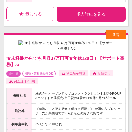
気になる
求人詳細を見る
★未経験からでも月収37万円可★年休120日！【サポート事
務】/o
第二新卒歓迎
転勤なし
正社員
職種・業種未経験OK
完全週休2日制
株式会社オープンアップコンストラクション | 上場GROUP
掲載社名
&ホワイト企業認定/土日祝休&最大11連休/9月の入社OK
《転勤なし／腰を据えて働ける環境！》 全国の各プロジェ
勤務地
クト先が勤務地です♪ ★あなたの好きな街でず…
初年度年収
350万円～500万円