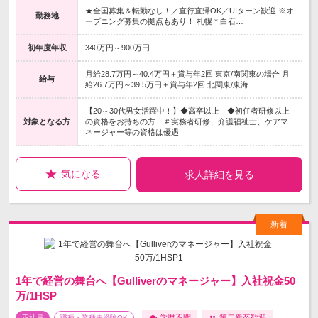
★全国募集＆転勤なし！／直行直帰OK／UIターン歓迎 ※オ
勤務地
ープニング募集の拠点もあり！ 札幌＊白石…
初年度年収
340万円～900万円
月給28.7万円～40.4万円＋賞与年2回 東京/南関東の場合 月
給与
給26.7万円～39.5万円＋賞与年2回 北関東/東海…
【20～30代男女活躍中！】◆高卒以上 ◆初任者研修以上
対象となる方
の資格をお持ちの方 ＃実務者研修、介護福祉士、ケアマ
ネージャー等の資格は優遇
気になる
求人詳細を見る
1年で経営の舞台へ【Gulliverのマネージャー】入社祝金50
万/1HSP
学歴不問
第二新卒歓迎
正社員
職種・業種未経験OK