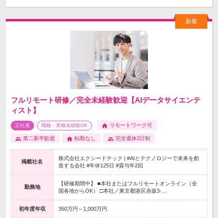
フルリモート研修／完全未経験歓迎【AIデータサイエンテ
ィスト】
リモートワーク可
正社員
職種・業種未経験OK
第二新卒歓迎
転勤なし
完全週休2日制
株式会社エクシードテック | #AIとテクノロジーで未来を創
掲載社名
造する会社 #年休125日 #賞与年2回
【研修期間中】 ■本社またはフルリモートオンライン（全
勤務地
国各地からOK） □本社／東京都港区赤坂3-…
初年度年収
350万円～1,000万円