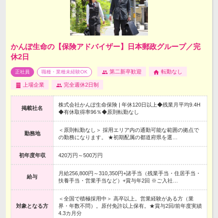
かんぽ生命の【保険アドバイザー】日本郵政グループ／完
休2日
第二新卒歓迎
転勤なし
正社員
職種・業種未経験OK
上場企業
完全週休2日制
株式会社かんぽ生命保険 | 年休120日以上◆残業月平均9.4H
掲載社名
◆有休取得率96％◆原則転勤なし
＜原則転勤なし＞ 採用エリア内の通勤可能な範囲の拠点で
勤務地
の勤務になります。 ★初期配属の都道府県を選…
初年度年収
420万円～500万円
月給256,800円～310,350円+諸手当（残業手当・住居手当・
給与
扶養手当・営業手当など）+賞与年2回 ※ご入社…
＜全国で積極採用中＞ 高卒以上。営業経験がある方（業
対象となる方
界・年数不問）。原付免許以上保有。★賞与2回/前年度実績
4.3カ月分