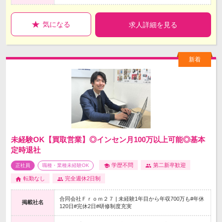
気になる
求人詳細を見る
未経験OK【買取営業】◎インセン月100万以上可能◎基本
定時退社
学歴不問
第二新卒歓迎
正社員
職種・業種未経験OK
転勤なし
完全週休2日制
合同会社Ｆｒｏｍ２７ | 未経験1年目から年収700万も#年休
掲載社名
120日#完休2日#研修制度充実