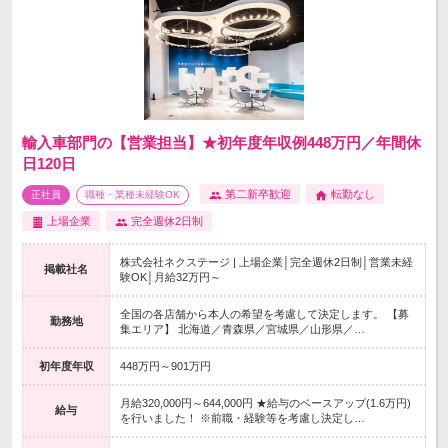
輸入車部門の【営業担当】★初年度年収例448万円／年間休
日120日
第二新卒歓迎
転勤なし
正社員
職種・業種未経験OK
上場企業
完全週休2日制
株式会社ネクステージ | 上場企業│完全週休2日制│営業未経
掲載社名
験OK│月給32万円～
全国の各店舗から本人の希望を考慮して決定します。 【募
勤務地
集エリア】 北海道／青森県／宮城県／山形県／…
初年度年収
448万円～901万円
月給320,000円～644,000円 ★給与のベースアップ(1.6万円)
給与
を行いました！ ※前職・経験等を考慮し決定し…