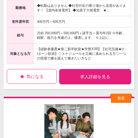
◆転勤はありません ◆社宅付近の乗り場から送迎がありま
勤務地
す！ 【道内各発電所】 ◆泊原子力発電所 ★…
初年度年収
400万円～600万円
月給 250,000円～500,000円＋諸手当＋賞与年2回 ※年齢、
給与
経験、能力を考慮の上、優遇します。 ※上記に…
【経験者優遇★第二新卒歓迎★学歴不問】【社宅完備★U・
対象となる方
Iターン歓迎】◇スケジュールを正確に進められる方◇一つ
の現場で腰を据えて働きたい方など
気になる
求人詳細を見る