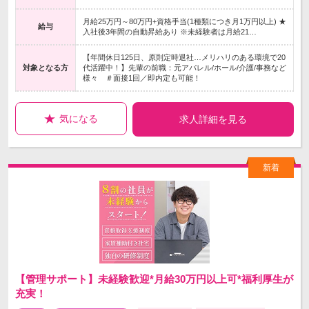
月給25万円～80万円+資格手当(1種類につき月1万円以上) ★
給与
入社後3年間の自動昇給あり ※未経験者は月給21…
【年間休日125日、原則定時退社…メリハリのある環境で20
対象となる方
代活躍中！】先輩の前職：元アパレル/ホール/介護/事務など
様々 ＃面接1回／即内定も可能！
気になる
求人詳細を見る
【管理サポート】未経験歓迎*月給30万円以上可*福利厚生が
充実！