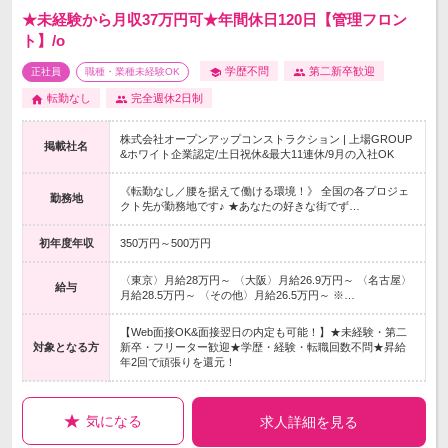
★未経験から月収37万円可★年間休日120日【管理フロン
ト】/o
学歴不問
第二新卒歓迎
正社員
職種・業種未経験OK
転勤なし
完全週休2日制
株式会社オープンアップコンストラクション | 上場GROUP
掲載社名
&ホワイト企業認定/土日祝休&最大11連休/9月の入社OK
《転勤なし／腰を据えて働ける環境！》 全国の各プロジェ
勤務地
クト先が勤務地です♪ ★あなたの好きな街でず…
初年度年収
350万円～500万円
〈東京〉月給28万円～ 〈大阪〉月給26.9万円～ 〈名古屋〉
給与
月給28.5万円～ 〈その他〉月給26.5万円～ ※…
【Web面接OK&面接翌日の内定も可能！】★未経験・第二
対象となる方
新卒・フリーター歓迎★学歴・経験・転職回数不問★昇給
年2回で頑張りを還元！
気になる
求人詳細を見る