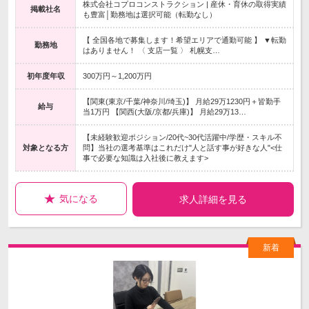
株式会社コプロコンストラクション | 産休・育休の取得実績
掲載社名
も豊富│勤務地は選択可能（転勤なし）
【 全国各地で募集します！希望エリアで通勤可能 】 ▼転勤
勤務地
はありません！ 〈 支店一覧 〉 札幌支…
初年度年収
300万円～1,200万円
【関東(東京/千葉/神奈川/埼玉)】 月給29万1230円＋皆勤手
給与
当1万円 【関西(大阪/京都/兵庫)】 月給29万13…
【未経験歓迎ポジション/20代~30代活躍中/学歴・スキル不
対象となる方
問】当社の選考基準はこれだけ"人と話す事が好きな人"<仕
事で必要な知識は入社後に教えます>
気になる
求人詳細を見る