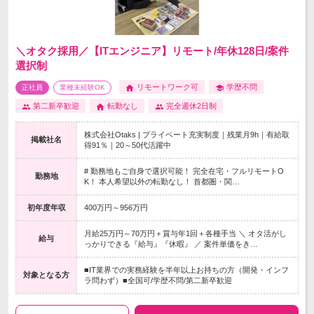
＼オタク採用／【ITエンジニア】リモート/年休128日/案件
選択制
リモートワーク可
学歴不問
正社員
業種未経験OK
第二新卒歓迎
転勤なし
完全週休2日制
株式会社Otaks | プライベート充実制度｜残業月9h｜有給取
掲載社名
得91％｜20～50代活躍中
# 勤務地もご自身で選択可能！ 完全在宅・フルリモートO
勤務地
K！ 本人希望以外の転勤なし！ 首都圏・関…
初年度年収
400万円～956万円
月給25万円～70万円＋賞与年1回＋各種手当 ＼ オタ活がし
給与
っかりできる『給与』『休暇』 ／ 案件単価をき…
■IT業界での実務経験を半年以上お持ちの方（開発・インフ
対象となる方
ラ問わず）■全国可/学歴不問/第二新卒歓迎