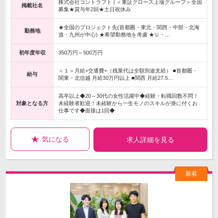
株式会社コントラフト | ＜東証グロース上場グループ＞全国
掲載社名
募集★賞与年2回★土日祝休み
★全国のプロジェクト先(首都圏・東北・関西・中部・北海
勤務地
道・九州が中心) ★希望勤務地を考慮 ★Ｕ・…
初年度年収
350万円～500万円
＜１＞月給+交通費+（残業代は全額別途支給） ■首都圏・
給与
関東・北信越 月給30万円以上 ■関西 月給27.5…
高卒以上◆20～30代の女性活躍中◆経験・転職回数不問！
対象となる方
未経験者歓迎！未経験から一生モノのスキルが身に付くお
仕事です◆面接は1回◆
気になる
求人詳細を見る