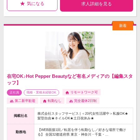
気になる
求人詳細を見る
在宅OK♪Hot Pepper Beautyなど有名メディアの【編集スタ
ッフ】
リモートワーク可
正社員
職種・業種未経験OK
第二新卒歓迎
転勤なし
完全週休2日制
株式会社スタッフサービス | ＜20代女性活躍中＞私服OK★
掲載社名
髪型自由★ネイルOK★土日祝休み★
【WEB面接1回／転居を伴う転勤なし／好きな場所で働け
勤務地
る】 全国32都道府県 東京・神奈川・千葉・…