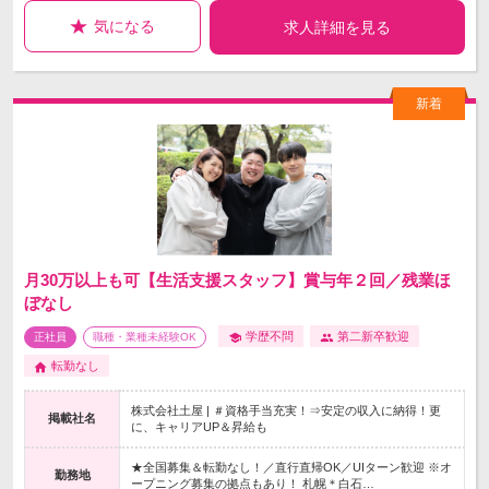
気になる
求人詳細を見る
月30万以上も可【生活支援スタッフ】賞与年２回／残業ほ
ぼなし
学歴不問
第二新卒歓迎
正社員
職種・業種未経験OK
転勤なし
株式会社土屋 | ＃資格手当充実！⇒安定の収入に納得！更
掲載社名
に、キャリアUP＆昇給も
★全国募集＆転勤なし！／直行直帰OK／UIターン歓迎 ※オ
勤務地
ープニング募集の拠点もあり！ 札幌＊白石…