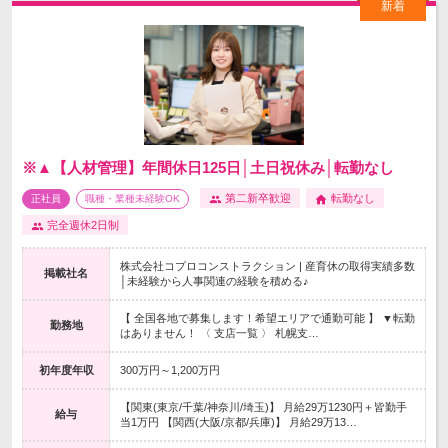
※▲【人材管理】年間休日125日│土日祝休み│転勤なし
第二新卒歓迎
転勤なし
正社員
職種・業種未経験OK
完全週休2日制
株式会社コプロコンストラクション | 産育休の取得実績多数
掲載社名
│未経験から人事関連の経験を積める♪
【 全国各地で募集します！希望エリアで通勤可能 】 ▼転勤
勤務地
はありません！ 〈 支店一覧 〉 札幌支…
初年度年収
300万円～1,200万円
【関東(東京/千葉/神奈川/埼玉)】 月給29万1230円＋皆勤手
給与
当1万円 【関西(大阪/京都/兵庫)】 月給29万13…