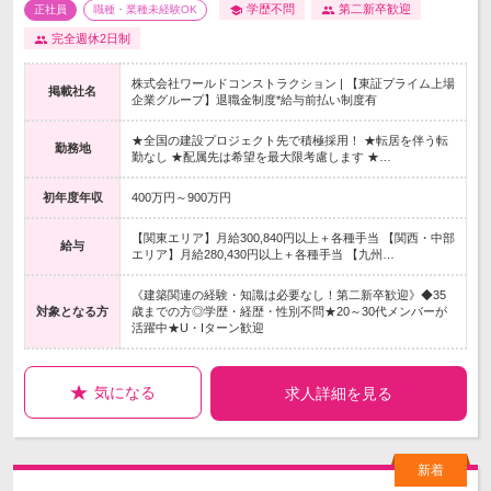
学歴不問
第二新卒歓迎
正社員
職種・業種未経験OK
完全週休2日制
株式会社ワールドコンストラクション | 【東証プライム上場
掲載社名
企業グループ】退職金制度*給与前払い制度有
★全国の建設プロジェクト先で積極採用！ ★転居を伴う転
勤務地
勤なし ★配属先は希望を最大限考慮します ★…
初年度年収
400万円～900万円
【関東エリア】月給300,840円以上＋各種手当 【関西・中部
給与
エリア】月給280,430円以上＋各種手当 【九州…
《建築関連の経験・知識は必要なし！第二新卒歓迎》◆35
対象となる方
歳までの方◎学歴・経歴・性別不問★20～30代メンバーが
活躍中★U・Iターン歓迎
気になる
求人詳細を見る