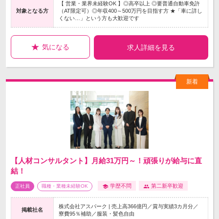
【 営業・業界未経験OK 】◎高卒以上 ◎要普通自動車免許
対象となる方
（AT限定可）◎年収400～500万円を目指す方 ★「車に詳し
くない…」という方も大歓迎です
気になる
求人詳細を見る
【人材コンサルタント】月給31万円～！頑張りが給与に直
結！
学歴不問
第二新卒歓迎
正社員
職種・業種未経験OK
株式会社アスパーク | 売上高366億円／賞与実績3カ月分／
掲載社名
寮費95％補助／服装・髪色自由