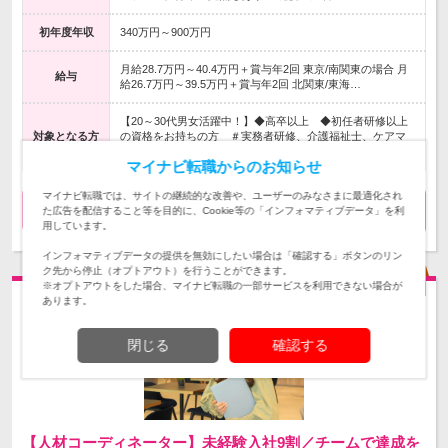
初年度年収
340万円～900万円
月給28.7万円～40.4万円＋賞与年2回 東京/南関東の場合 月
給与
給26.7万円～39.5万円＋賞与年2回 北関東/東海…
【20～30代男女活躍中！】◆高卒以上 ◆初任者研修以上
対象となる方
の資格をお持ちの方 ＃実務者研修、介護福祉士、ケアマ
ネージャー等の資格は優遇
マイナビ転職からのお知らせ
マイナビ転職では、サイトの継続的な改善や、ユーザーのみなさまに最適化され
気になる
求人詳細を見る
た広告を配信すること等を目的に、Cookie等の「インフォマティブデータ」を利
用しています。
インフォマティブデータの提供を無効にしたい場合は「確認する」ボタンのリン
ク先から停止（オプトアウト）を行うことができます。
※オプトアウトをした場合、マイナビ転職の一部サービスを利用できない場合が
あります。
閉じる
確認する
【人材コーディネーター】未経験入社9割／チームで達成を