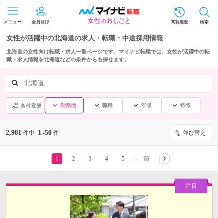
メニュー
会員登録
閲覧履歴
検索
女性が活躍中の北海道の求人・転職・中途採用情報
北海道の女性向け転職・求人一覧ページです。マイナビ転職では、女性が活躍中の転
職・求人情報を北海道などの条件からも探せます。
北海道
勤務地
職種
年収
特徴
条件変更
2,981
1
50
件中
-
件
並び替え
1
2
3
4
5
60
…