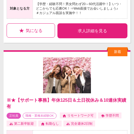
【学歴・経験不問！男女問わず20～60代活躍中！】いつ・
対象となる方
どこからでも応募OK！⇒Web面接でお会いしましょう♪
＃カジュアル面談を実施中！！
気になる
求人詳細を見る
※★【サポート事務】年休125日＆土日祝休み＆10連休実績
有
リモートワーク可
学歴不問
正社員
職種・業種未経験OK
第二新卒歓迎
転勤なし
完全週休2日制