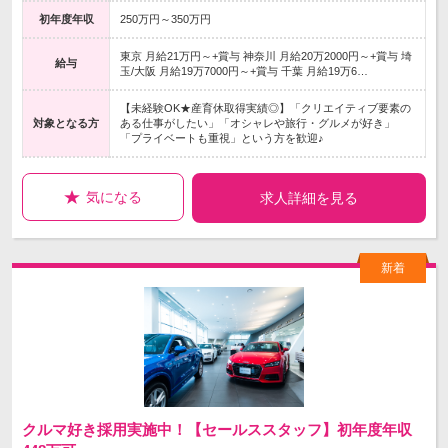
初年度年収
250万円～350万円
東京 月給21万円～+賞与 神奈川 月給20万2000円～+賞与 埼
給与
玉/大阪 月給19万7000円～+賞与 千葉 月給19万6…
【未経験OK★産育休取得実績◎】「クリエイティブ要素の
対象となる方
ある仕事がしたい」「オシャレや旅行・グルメが好き」
「プライベートも重視」という方を歓迎♪
気になる
求人詳細を見る
クルマ好き採用実施中！【セールススタッフ】初年度年収