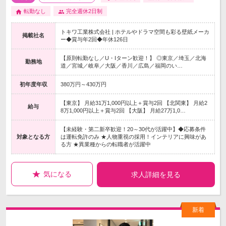
転勤なし
完全週休2日制
トキワ工業株式会社 | ホテルやドラマ空間も彩る壁紙メーカ
掲載社名
ー◆賞与年2回◆年休126日
【原則転勤なし／U・Iターン歓迎！】 ◎東京／埼玉／北海
勤務地
道／宮城／岐阜／大阪／香川／広島／福岡のい…
初年度年収
380万円～430万円
【東京】 月給31万1,000円以上＋賞与2回 【北関東】 月給2
給与
8万1,000円以上＋賞与2回 【大阪】 月給27万1,0…
【未経験・第二新卒歓迎！20～30代が活躍中】◆応募条件
対象となる方
は運転免許のみ ★人物重視の採用！インテリアに興味があ
る方 ★異業種からの転職者が活躍中
気になる
求人詳細を見る