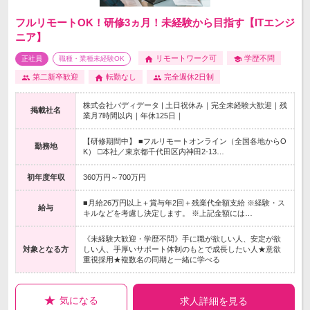
フルリモートOK！研修3ヵ月！未経験から目指す【ITエンジ
ニア】
リモートワーク可
学歴不問
正社員
職種・業種未経験OK
第二新卒歓迎
転勤なし
完全週休2日制
株式会社バディデータ | 土日祝休み｜完全未経験大歓迎｜残
掲載社名
業月7時間以内｜年休125日｜
【研修期間中】 ■フルリモートオンライン（全国各地からO
勤務地
K） □本社／東京都千代田区内神田2-13…
初年度年収
360万円～700万円
■月給26万円以上＋賞与年2回＋残業代全額支給 ※経験・ス
給与
キルなどを考慮し決定します。 ※上記金額には…
《未経験大歓迎・学歴不問》手に職が欲しい人、安定が欲
対象となる方
しい人、手厚いサポート体制のもとで成長したい人★意欲
重視採用★複数名の同期と一緒に学べる
気になる
求人詳細を見る