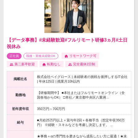
【データ事務】#未経験歓迎#フルリモート研修3ヵ月#土日
祝休み
リモートワーク可
正社員
職種・業種未経験OK
第二新卒歓迎
転勤なし
完全週休2日制
株式会社ベイグロース | 未経験者の挑戦を後押しするIT会社
掲載社名
| 年休125日 | 残業月10h以内
【研修期間中】 ■本社またはフルリモートオンライン（全
勤務地
国各地からOK） □本社／東京都中央区八重洲…
初年度年収
350万円～700万円
■月給25万円以上＋賞与年2回＋各種手当（想定年収350万
給与
円） ※経験・スキルなどを考慮し決定します。 …
★事務＋αの専門性を磨きながら成長したい方に最適！★未