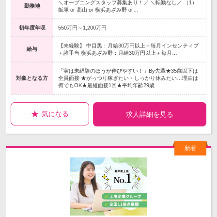
＼オープニングスタッフ募集あり！／ ＼転勤なし／ （1）
勤務地
飯塚 or 高山 or 横浜あざみ野 or…
初年度年収
550万円～1,200万円
【未経験】 中目黒：月給30万円以上＋毎月インセンティブ
給与
＋諸手当 横浜あざみ野：月給30万円以上＋毎月…
「実は未経験のほうが伸びやすい！」By先輩★35歳以下は
対象となる方
全員面接 ★がっつり稼ぎたい・しっかり休みたい…理由は
何でもOK★最短面接1回★平均年齢29歳
気になる
求人詳細を見る