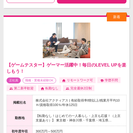
【ゲームテスター】ゲーマー活躍中！毎日のLEVEL UPを楽
しもう！
リモートワーク可
学歴不問
正社員
職種・業種未経験OK
第二新卒歓迎
転勤なし
完全週休2日制
株式会社アクティアス | 有給取得率8割以上/残業月平均10
掲載社名
Ｈ/資格取得100％/年休125日
【転勤なし！はじめての一人暮らし・上京も応援！（上京
勤務地
支援あり）】 東京都・神奈川県・千葉県・埼玉県…
初年度年収
300万円～500万円