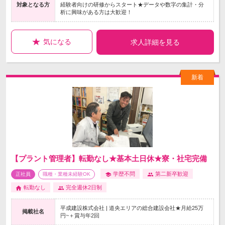
対象となる方
経験者向けの研修からスタート★データや数字の集計・分
析に興味がある方は大歓迎！
気になる
求人詳細を見る
【プラント管理者】転勤なし★基本土日休★寮・社宅完備
学歴不問
第二新卒歓迎
正社員
職種・業種未経験OK
転勤なし
完全週休2日制
平成建設株式会社 | 道央エリアの総合建設会社★月給25万
掲載社名
円~＋賞与年2回