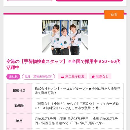
空港の【手荷物検査スタッフ】＃全国で採用中＃20～50代
活躍中
第二新卒歓迎
転勤なし
正社員
職種・業種未経験OK
株式会社セノン | ＜セコムグループ＞★全国に寮あり希望空
掲載社名
港で勤務可能！
【転勤なし！全国どこからでも応募OK♪】 ＊マイカー通勤
勤務地
OK！＆無料送迎バスがある空港や寮費6ヶ月…
月給23万8千円～:羽田 月給23万8千円～:成田 月給23万3千
給与
円～:関西国際 月給22万8千円～:神戸 月給22万5…