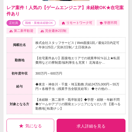
レア案件！人気の【ゲームエンジニア】未経験OK★在宅案
件あり
リモートワーク可
学歴不問
正社員
職種・業種未経験OK
第二新卒歓迎
完全週休2日制
株式会社スタッフサービス | Web面接1回／最短2日内定可
掲載社名
／年休125日／完休2日制／土日祝休み
【在宅案件あり】面接地エリアでの就業率92％以上★転居
勤務地
費用などの寮制度/福利厚生も充実！ 北海道か…
初年度年収
300万円～600万円
◆東京・神奈川・千葉・埼玉勤務:月給24万5,000円～55万
給与
円＋各種手当（残業手当全額支給等） ◆その他の…
【未経験・第二新卒・既卒歓迎】◆学歴・経験・年齢不問
対象となる方
◆ゲームやアプリの開発エンジニアになりたい方 【選べる
勤務地│転勤ナシ】
気になる
求人詳細を見る