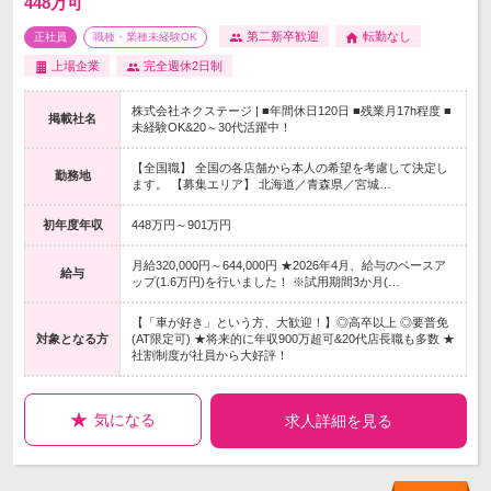
448万可
第二新卒歓迎
転勤なし
正社員
職種・業種未経験OK
上場企業
完全週休2日制
株式会社ネクステージ | ■年間休日120日 ■残業月17h程度 ■
掲載社名
未経験OK&20～30代活躍中！
【全国職】 全国の各店舗から本人の希望を考慮して決定し
勤務地
ます。 【募集エリア】 北海道／青森県／宮城…
初年度年収
448万円～901万円
月給320,000円～644,000円 ★2026年4月、給与のベースア
給与
ップ(1.6万円)を行いました！ ※試用期間3か月(…
【「車が好き」という方、大歓迎！】◎高卒以上 ◎要普免
対象となる方
(AT限定可) ★将来的に年収900万超可&20代店長職も多数 ★
社割制度が社員から大好評！
気になる
求人詳細を見る