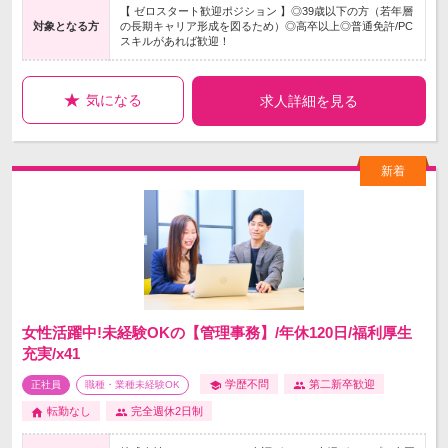
【 ゼロスタート歓迎ポジション 】◎39歳以下の方（若年層
対象となる方
の長期キャリア形成を図るため）◎高卒以上◎普通免許/PC
スキルがあれば歓迎！
気になる
求人詳細を見る
女性活躍中!未経験OKの【管理事務】/年休120日/福利厚生
充実/x41
学歴不問
第二新卒歓迎
正社員
職種・業種未経験OK
転勤なし
完全週休2日制