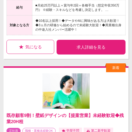
■月給25万円以上＋賞与年2回＋各種手当（想定年収350万
給与
円） ※経験・スキルなどを考慮し決定します。 …
◆10名以上採用！◆データやAIに興味がある方は大歓迎！
対象となる方
◆3ヵ月の研修から始めるので未経験大歓迎！◆異業種出身
の中途入社メンバー活躍中！
気になる
求人詳細を見る
既存顧客9割！壁紙デザインの【提案営業】未経験歓迎◆残
業20H程
学歴不問
第二新卒歓迎
正社員
職種・業種未経験OK