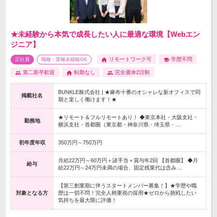
★未経験から本気で成長したい人に最適な環境【Webエン
ジニア】
リモートワーク可
学歴不問
正社員
職種・業種未経験OK
第二新卒歓迎
転勤なし
完全週休2日制
BUNKLE株式会社 | ★麻布十番のオシャレな新オフィスで同
掲載社名
期と楽しく働けます！★
★リモート＆フルリモートあり！ ◆東京本社・大阪支社・
勤務地
横浜支社・首都圏（東京都・神奈川県・埼玉県・…
初年度年収
350万円～750万円
月給22万円～60万円＋諸手当＋賞与年2回 【首都圏】 ◆月
給与
給22万円～24万円未満の場合、固定残業代は含み…
【第三創業期に伴うスタートメンバー募集！】★学歴や職
対象となる方
歴は一切不問！完全人柄重視の採用★ゼロから挑戦したい
気持ちを最大限に評価！