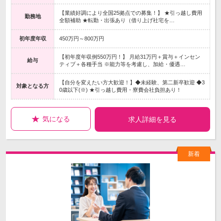
【業績好調により全国25拠点での募集！】 ★引っ越し費用
勤務地
全額補助 ★転勤・出張あり（借り上げ社宅を…
初年度年収
450万円～800万円
【初年度年収例550万円！】 月給31万円＋賞与＋インセン
給与
ティブ＋各種手当 ※能力等を考慮し、加給・優遇…
【自分を変えたい方大歓迎！】◆未経験、第二新卒歓迎 ◆3
対象となる方
0歳以下(※) ★引っ越し費用・寮費会社負担あり！
気になる
求人詳細を見る