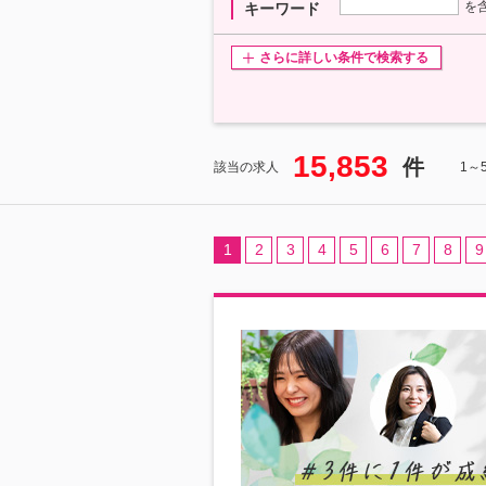
を
キーワード
さらに詳しい条件で検索する
15,853
件
該当の求人
1～
1
2
3
4
5
6
7
8
9