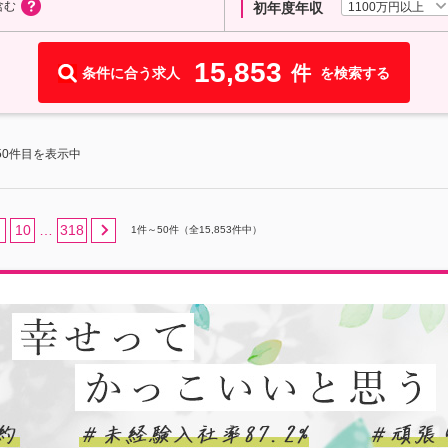
含む
1100万円以上
初年度年収
15,853
件
条件に合う求人
を検索する
50件目を表示中
10
318
…
1
件～
50
件（全
15,853
件中）