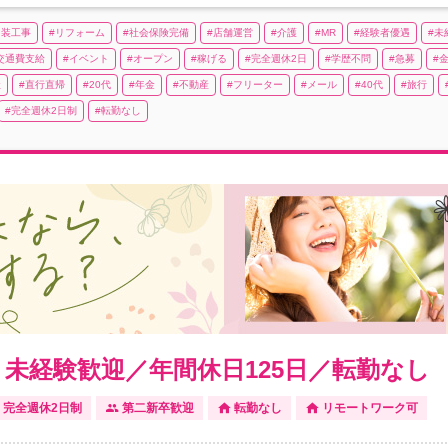
内装工事
リフォーム
社会保険完備
店舗運営
介護
MR
経験者優遇
未
交通費支給
イベント
オープン
稼げる
完全週休2日
学歴不問
急募
社
直行直帰
20代
年金
不動産
フリーター
メール
40代
旅行
完全週休2日制
転勤なし
】未経験歓迎／年間休日125日／転勤なし
完全週休2日制
第二新卒歓迎
転勤なし
リモートワーク可