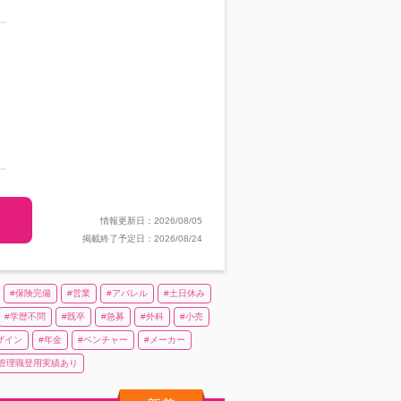
情報更新日：2026/08/05
掲載終了予定日：2026/08/24
保険完備
営業
アパレル
土日休み
学歴不問
既卒
急募
外科
小売
ザイン
年金
ベンチャー
メーカー
管理職登用実績あり