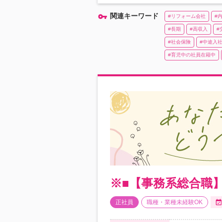
関連キーワード
リフォーム会社
長期
高収入
社会保険
中途入
育児中の社員在籍中
※■【事務系総合職
正社員
職種・業種未経験OK