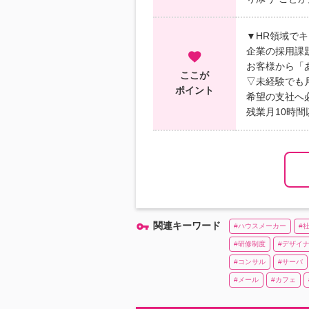
▼HR領域で
企業の採用課
お客様から「
ここが
▽未経験でも
ポイント
希望の支社へ必
残業月10時間
関連キーワード
ハウスメーカー
研修制度
デザイ
コンサル
サーバ
メール
カフェ