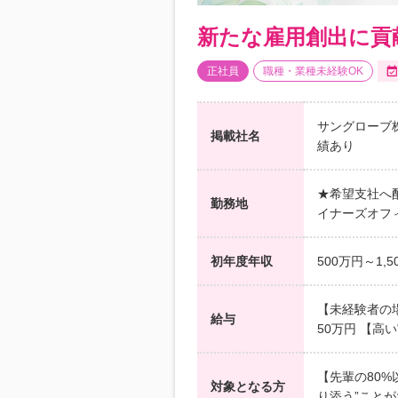
新たな雇用創出に貢
正社員
職種・業種未経験OK
サングローブ
掲載社名
績あり
★希望支社へ配
勤務地
イナーズオフ
初年度年収
500万円～1,5
【未経験者の場
給与
50万円 【高
【先輩の80
対象となる方
り添う”こと