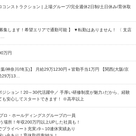
コンストラクション | 上場グループ/完全週休2日制/土日休み/育休取
募集します！希望エリアで通勤可能 】 ▼転勤はありません！ 〈 支店
支…
00万円
葉/神奈川/埼玉)】 月給29万1230円＋皆勤手当1万円 【関西(大阪/京
給29万13…
ジション！20～30代活躍中／ 手厚い研修制度が魅力♪だから、経験
ても安心してスタートできます！ ※高卒以上
コプロ・ホールディングスグループの一員
う場所！年収200万円以上UPした社員も！
でプライベート充実♪9～10連休実績あり
祝い金あり！育休取得率98％！