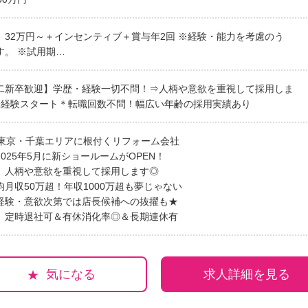
）32万円～＋インセンティブ＋賞与年2回 ※経験・能力を考慮のう
す。 ※試用期…
二新卒歓迎】学歴・経験一切不問！⇒人柄や意欲を重視して採用しま
未経験スタート＊転職回数不問！幅広い年齢の採用実績あり
】東京・千葉エリアに根付くリフォーム会社
025年5月に新ショールームがOPEN！
】人柄や意欲を重視して採用します◎
月収50万超！年収1000万超も夢じゃない
経験・意欲次第では店長候補への抜擢も★
】定時退社可＆有休消化率◎＆長期連休有
気になる
求人詳細を見る