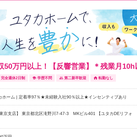
50万円以上！【反響営業】＊残業月10h
完全週休2日制
学歴不問
第二新卒歓迎
転勤なし
ホーム | 定着率97％★未経験入社90％以上★インセンティブあり
東京支店】 東京都北区滝野川7-47-3 MKビル401 【ユタカDEリフォ
00万円