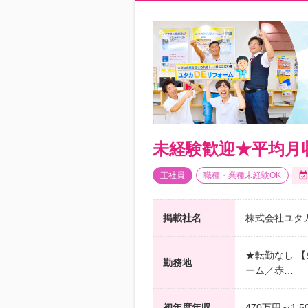
未経験歓迎★平均月収
正社員
職種・業種未経験OK
掲載社名
株式会社ユタカ
★転勤なし 【
勤務地
ーム／赤…
初年度年収
470万円～1,5