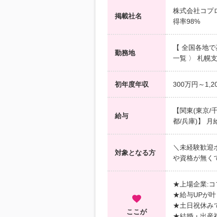
株式会社コプロ
掲載社名
得率98%
【 全国各地で
勤務地
一覧 〉 札幌
初年度年収
300万円～1,2
【関東(東京/千
給与
都/兵庫)】 月
＼未経験歓迎ポ
対象となる方
や資格が無く
★上場企業:
★給与UPが叶
★土日祝休み
ここが
★結婚・出産