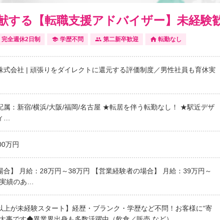
献する【転職支援アドバイザー】未経験
完全週休2日制
学歴不問
第二新卒歓迎
転勤なし
株式会社 | 頑張りをダイレクトに還元する評価制度／男性社員も育休実
属：新宿/横浜/大阪/福岡/名古屋 ★転居を伴う転勤なし！ ★駅近デザ
ィ…
00万円
合】 月給：28万円～38万円 【営業経験者の場合】 月給：39万円～
い実績のあ…
%以上が未経験スタート】経歴・ブランク・学歴など不問！お客様に“寄
が大事です◆異業界出身も多数活躍中（飲食／販売 など）