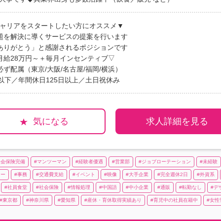
キャリアをスタートしたい方にオススメ▼
題を解決に導くサービスの提案を行います
ありがとう」と感謝されるポジションです
月給28万円～＋毎月インセンティブ▽
ず配属（東京/大阪/名古屋/福岡/横浜）
以下／年間休日125日以上／土日祝休み
気になる
求人詳細を見る
社会保険完備
マンツーマン
経験者優遇
営業部
ジョブローテーション
未経験
ナー
事務
交通費支給
イベント
映像
大手企業
完全週休2日
外資系
社員食堂
社会保険
情報処理
中国語
中小企業
通販
転勤なし
デ
東京都
神奈川県
愛知県
産休・育休取得実績あり
育児中の社員在籍中
女性