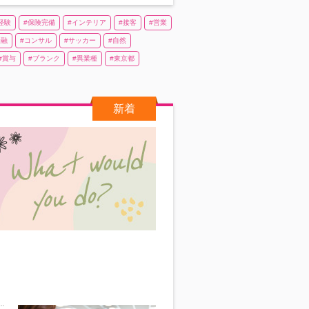
経験
保険完備
インテリア
接客
営業
金融
コンサル
サッカー
自然
賞与
ブランク
異業種
東京都