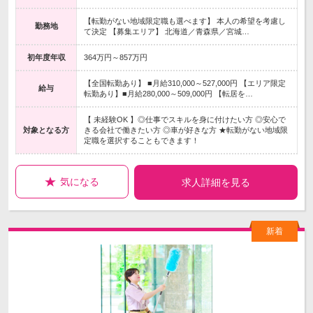
【転勤がない地域限定職も選べます】 本人の希望を考慮し
勤務地
て決定 【募集エリア】 北海道／青森県／宮城…
初年度年収
364万円～857万円
【全国転勤あり】 ■月給310,000～527,000円 【エリア限定
給与
転勤あり】■月給280,000～509,000円 【転居を…
【 未経験OK 】◎仕事でスキルを身に付けたい方 ◎安心で
対象となる方
きる会社で働きたい方 ◎車が好きな方 ★転勤がない地域限
定職を選択することもできます！
気になる
求人詳細を見る