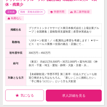
休・残業少
学歴不問
第二新卒歓迎
正社員
職種・業種未経験OK
転勤なし
ブリヂストンタイヤサービス東日本株式会社 | 上場企業グル
掲載社名
ープ｜全国募集｜資格取得支援制度｜産育休実績あり
＼UIターン歓迎！／ ☆配属先は希望を考慮します！ ▼サー
勤務地
ビス・セールス業務⇒全国の拠点・店舗にて…
初年度年収
300万円～450万円
《東京》 月給21万6,500円～30万2,000円＋賞与年2回 《神
給与
奈川・千葉・埼玉・愛知・静岡・大阪・京都・兵…
【未経験歓迎／学歴不問】第二新卒・社会人デビューも歓
対象となる方
迎◎車好きな方はもちろん、「新しいことに挑戦したい」
「手に職をつけたい」という方も大歓迎
気になる
求人詳細を見る