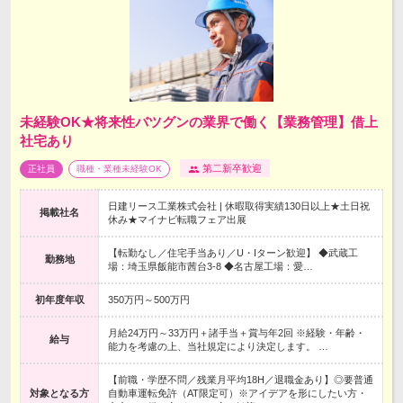
未経験OK★将来性バツグンの業界で働く【業務管理】借上
社宅あり
第二新卒歓迎
正社員
職種・業種未経験OK
日建リース工業株式会社 | 休暇取得実績130日以上★土日祝
掲載社名
休み★マイナビ転職フェア出展
【転勤なし／住宅手当あり／U・Iターン歓迎】 ◆武蔵工
勤務地
場：埼玉県飯能市茜台3-8 ◆名古屋工場：愛…
初年度年収
350万円～500万円
月給24万円～33万円＋諸手当＋賞与年2回 ※経験・年齢・
給与
能力を考慮の上、当社規定により決定します。 …
【前職・学歴不問／残業月平均18H／退職金あり】◎要普通
対象となる方
自動車運転免許（AT限定可）※アイデアを形にしたい方・