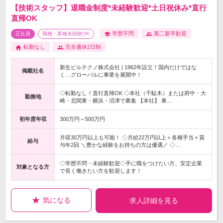
【技術スタッフ】退職金制度*未経験歓迎*土日祝休み*直行
直帰OK
学歴不問
第二新卒歓迎
正社員
職種・業種未経験OK
転勤なし
完全週休2日制
新生ビルテクノ株式会社 | 1962年設立！国内だけではな
掲載社名
く…グローバルに事業を展開中！
◇転勤なし！直行直帰OK ◇本社（千駄木）または府中・大
勤務地
崎・北関東・横浜・沼津で募集 【本社】 東…
初年度年収
300万円～500万円
月収30万円以上も可能！ ◇月給22万円以上＋各種手当＋賞
給与
与年2回 ＼豊かな経験をお持ちの方は優遇／ ◇…
◇学歴不問・未経験歓迎◇手に職をつけたい方、安定企業
対象となる方
で長く働きたい方を歓迎します！
気になる
求人詳細を見る