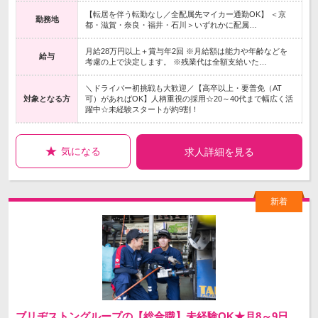
【転居を伴う転勤なし／全配属先マイカー通勤OK】 ＜京
勤務地
都・滋賀・奈良・福井・石川＞いずれかに配属…
月給28万円以上＋賞与年2回 ※月給額は能力や年齢などを
給与
考慮の上で決定します。 ※残業代は全額支給いた…
＼ドライバー初挑戦も大歓迎／【高卒以上・要普免（AT
対象となる方
可）があればOK】人柄重視の採用☆20～40代まで幅広く活
躍中☆未経験スタートが約9割！
気になる
求人詳細を見る
ブリヂストングループの【総合職】未経験OK★月8～9日