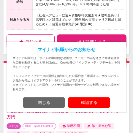
給与
含む(4万5667円～6万3657円) ※30時間を超えた場…
【社会人デビュー歓迎★資格取得支援あり★退職金あり】
対象となる方
高卒以上／33歳までの方（若年層の長期キャリア形成を図
るため）／普通自動車免許(AT限定OK)
気になる
求人詳細を見る
マイナビ転職からのお知らせ
マイナビ転職では、サイトの継続的な改善や、ユーザーのみなさまに最適化され
た広告を配信すること等を目的に、Cookie等の「インフォマティブデータ」を利
用しています。
インフォマティブデータの提供を無効にしたい場合は「確認する」ボタンのリン
ク先から停止（オプトアウト）を行うことができます。
※オプトアウトをした場合、マイナビ転職の一部サービスを利用できない場合が
あります。
閉じる
確認する
★愛知県内限定募集★転勤なし！【製造職】★賞与平均184
万円
学歴不問
第二新卒歓迎
正社員
職種・業種未経験OK