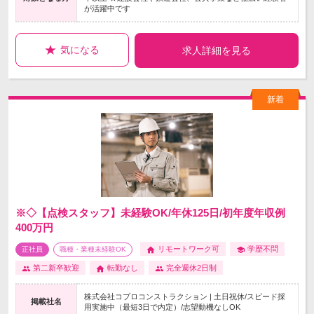
が活躍中です
気になる
求人詳細を見る
※◇【点検スタッフ】未経験OK/年休125日/初年度年収例
400万円
リモートワーク可
学歴不問
正社員
職種・業種未経験OK
第二新卒歓迎
転勤なし
完全週休2日制
株式会社コプロコンストラクション | 土日祝休/スピード採
掲載社名
用実施中（最短3日で内定）/志望動機なしOK