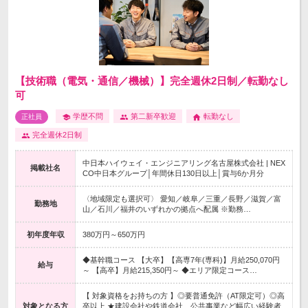
【技術職（電気・通信／機械）】完全週休2日制／転勤なし
可
学歴不問
第二新卒歓迎
転勤なし
正社員
完全週休2日制
中日本ハイウェイ・エンジニアリング名古屋株式会社 | NEX
掲載社名
CO中日本グループ│年間休日130日以上│賞与6か月分
〈地域限定も選択可〉 愛知／岐阜／三重／長野／滋賀／富
勤務地
山／石川／福井のいずれかの拠点へ配属 ※勤務…
初年度年収
380万円～650万円
◆基幹職コース 【大卒】【高専7年(専科)】月給250,070円
給与
～ 【高卒】月給215,350円～ ◆エリア限定コース…
【 対象資格をお持ちの方 】◎要普通免許（AT限定可）◎高
対象となる方
卒以上 ★建設会社や鉄道会社、公共事業など幅広い経験者