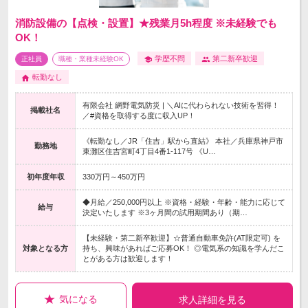
消防設備の【点検・設置】★残業月5h程度 ※未経験でも
OK！
学歴不問
第二新卒歓迎
正社員
職種・業種未経験OK
転勤なし
有限会社 網野電気防災 | ＼AIに代わられない技術を習得！
掲載社名
／#資格を取得する度に収入UP！
《転勤なし／JR「住吉」駅から直結》 本社／兵庫県神戸市
勤務地
東灘区住吉宮町4丁目4番1-117号 《U…
初年度年収
330万円～450万円
◆月給／250,000円以上 ※資格・経験・年齢・能力に応じて
給与
決定いたします ※3ヶ月間の試用期間あり（期…
【未経験・第二新卒歓迎】☆普通自動車免許(AT限定可) を
対象となる方
持ち、興味があればご応募OK！ ◎電気系の知識を学んだこ
とがある方は歓迎します！
気になる
求人詳細を見る