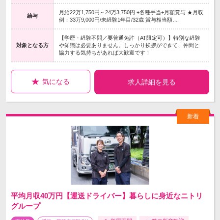
月給22万1,750円～24万3,750円 +各種手当+月額賞与 ★月収
給与
例：33万9,000円/未経験1年目/32歳 賞与相当額…
【学歴・経験不問／要普通免許（AT限定可）】特別な経験
対象となる方
や知識は必要ありません。しっかり挨拶ができて、仲間と
協力する気持ちがあれば大歓迎です！
気になる
求人詳細を見る
平均月収40万円【運送ドライバー】暮らしに身近なニトリ
グループ