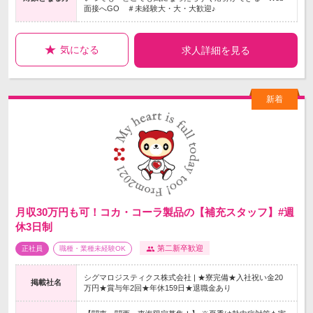
面接へGO ＃未経験大・大・大歓迎♪
気になる
求人詳細を見る
月収30万円も可！コカ・コーラ製品の【補充スタッフ】#週
休3日制
第二新卒歓迎
正社員
職種・業種未経験OK
シグマロジスティクス株式会社 | ★寮完備★入社祝い金20
掲載社名
万円★賞与年2回★年休159日★退職金あり