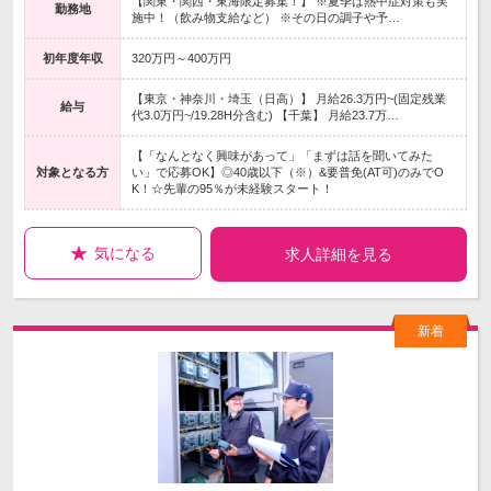
【関東・関西・東海限定募集！】 ※夏季は熱中症対策も実
勤務地
施中！（飲み物支給など） ※その日の調子や予…
初年度年収
320万円～400万円
【東京・神奈川・埼玉（日高）】 月給26.3万円~(固定残業
給与
代3.0万円~/19.28H分含む) 【千葉】 月給23.7万…
【「なんとなく興味があって」「まずは話を聞いてみた
対象となる方
い」で応募OK】◎40歳以下（※）&要普免(AT可)のみでO
K！☆先輩の95％が未経験スタート！
気になる
求人詳細を見る