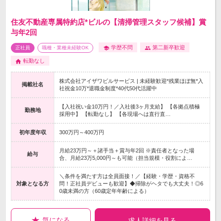
住友不動産専属特約店*ビルの【清掃管理スタッフ候補】賞
与年2回
学歴不問
第二新卒歓迎
正社員
職種・業種未経験OK
転勤なし
株式会社アイザワビルサービス | 未経験歓迎*残業ほぼ無*入
掲載社名
社祝金10万*退職金制度*40代50代活躍中
【入社祝い金10万円！／入社後3ヶ月支給】 【各拠点積極
勤務地
採用中】 【転勤なし】 【各現場へは直行直…
初年度年収
300万円～400万円
月給23万円～＋諸手当＋賞与年2回 ※責任者となった場
給与
合、月給23万5,000円～も可能（担当規模・役割によ…
＼条件を満たす方は全員面接！／【経験・学歴・資格不
対象となる方
問！正社員デビューも歓迎】◆掃除がヘタでも大丈夫！◎6
0歳未満の方（60歳定年年齢による）
気になる
求人詳細を見る