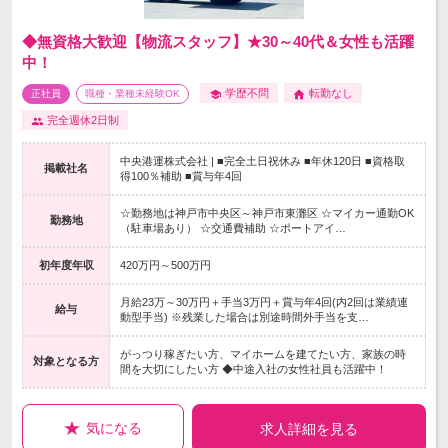
◆無資格大歓迎【物流スタッフ】★30～40代＆女性も活躍
中！
学歴不問
転勤なし
正社員
職種・業種未経験OK
完全週休2日制
中央港運株式会社 | ■完全土日祝休み ■年休120日 ■資格取
掲載社名
得100％補助 ■賞与年4回
☆勤務地は神戸市中央区～神戸市東灘区 ☆マイカー通勤OK
勤務地
（駐車場あり） ☆交通費補助 ☆ポートアイ…
初年度年収
420万円～500万円
月給23万～30万円＋手当3万円＋賞与年4回(内2回は業績連
給与
動型手当) ※残業した場合は別途時間外手当を支…
がっつり稼ぎたい方、マイホームを建てたい方、家族の時
対象となる方
間を大切にしたい方 ◆中途入社の女性社員も活躍中！
気になる
求人詳細を見る