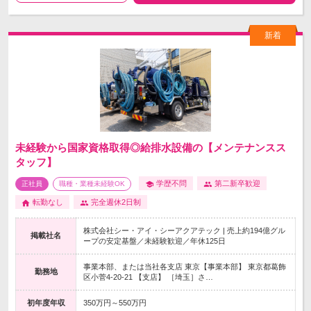
未経験から国家資格取得◎給排水設備の【メンテナンスス
タッフ】
学歴不問
第二新卒歓迎
正社員
職種・業種未経験OK
転勤なし
完全週休2日制
株式会社シー・アイ・シーアクアテック | 売上約194億グル
掲載社名
ープの安定基盤／未経験歓迎／年休125日
事業本部、または当社各支店 東京【事業本部】 東京都葛飾
勤務地
区小菅4-20-21 【支店】 ［埼玉］さ…
初年度年収
350万円～550万円