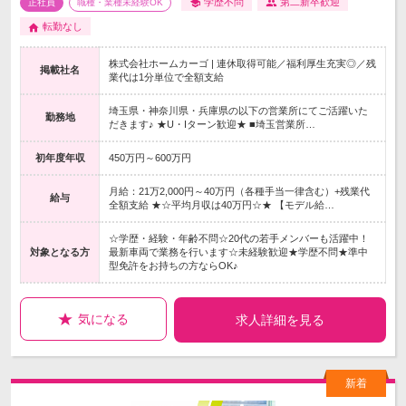
学歴不問
第二新卒歓迎
正社員
職種・業種未経験OK
転勤なし
株式会社ホームカーゴ | 連休取得可能／福利厚生充実◎／残
掲載社名
業代は1分単位で全額支給
埼玉県・神奈川県・兵庫県の以下の営業所にてご活躍いた
勤務地
だきます♪ ★U・Iターン歓迎★ ■埼玉営業所…
初年度年収
450万円～600万円
月給：21万2,000円～40万円（各種手当一律含む）+残業代
給与
全額支給 ★☆平均月収は40万円☆★ 【モデル給…
☆学歴・経験・年齢不問☆20代の若手メンバーも活躍中！
対象となる方
最新車両で業務を行います☆未経験歓迎★学歴不問★準中
型免許をお持ちの方ならOK♪
気になる
求人詳細を見る