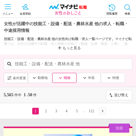
メニュー
会員登録
閲覧履歴
検索
女性が活躍中の技能工・設備・配送・農林水産 他の求人・転職・
中途採用情報
技能工・設備・配送・農林水産 他の女性向け転職・求人一覧ページです。マイナビ転
職では、女性が活躍中の転職・求人情報を技能工（整備・生産・製造・工事）、施
もっと見る
設・設備管理・警備・清掃、配送・運送・倉庫などの条件からも探せます。
技能工・設備・配送・農林水産 他
勤務地
職種
年収
特徴
条件変更
5,565
1
50
件中
-
件
並び替え
1
2
3
4
5
112
…