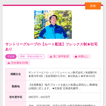
サントリーグループの【ルート配送】フレックス制★社宅
あり
第二新卒歓迎
転勤なし
正社員
職種・業種未経験OK
完全週休2日制
サントリービバレッジソリューション株式会社 | 未経験OK
掲載社名
★賞与年2回（支給実績3カ月分）★社割あり★年休121日
【全国募集】 地方ブロックを超えた転勤は原則なし/勤務地
勤務地
は相談に応じます。 ■北海道 北海道札幌市…
初年度年収
280万円～410万円
月給：23万7567円～33万1157円 ※固定残業代30時間分を