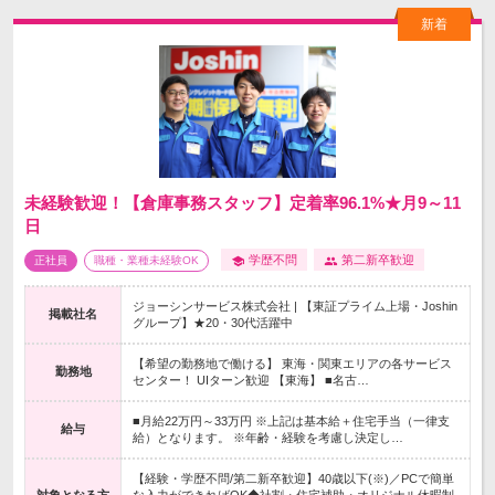
未経験歓迎！【倉庫事務スタッフ】定着率96.1%★月9～11
日
学歴不問
第二新卒歓迎
正社員
職種・業種未経験OK
ジョーシンサービス株式会社 | 【東証プライム上場・Joshin
掲載社名
グループ】★20・30代活躍中
【希望の勤務地で働ける】 東海・関東エリアの各サービス
勤務地
センター！ UIターン歓迎 【東海】 ■名古…
■月給22万円～33万円 ※上記は基本給＋住宅手当（一律支
給与
給）となります。 ※年齢・経験を考慮し決定し…
【経験・学歴不問/第二新卒歓迎】40歳以下(※)／PCで簡単