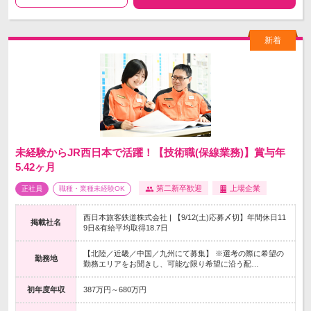
未経験からJR西日本で活躍！【技術職(保線業務)】賞与年
5.42ヶ月
第二新卒歓迎
上場企業
正社員
職種・業種未経験OK
西日本旅客鉄道株式会社 | 【9/12(土)応募〆切】年間休日11
掲載社名
9日&有給平均取得18.7日
【北陸／近畿／中国／九州にて募集】 ※選考の際に希望の
勤務地
勤務エリアをお聞きし、可能な限り希望に沿う配…
初年度年収
387万円～680万円