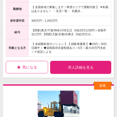
【 全国各地で募集します！希望エリアで通勤可能 】 ▼転勤
勤務地
はありません！ 〈 支店一覧 〉 札幌支…
初年度年収
300万円～1,200万円
【関東(東京/千葉/神奈川/埼玉)】 月給29万1230円＋皆勤手
給与
当1万円 【関西(大阪/京都/兵庫)】 月給29万13…
【 未経験歓迎ポジション 】【 経験者優遇 】◆20代～30代
対象となる方
活躍中！ ◆資格取得支援制度あり＜5万～最大20万円支給
＞※規定による
気になる
求人詳細を見る