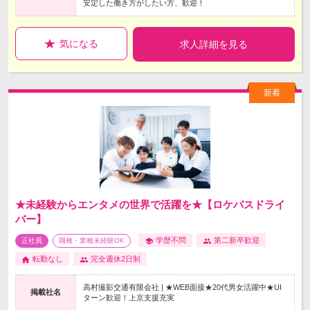
安定した働き方がしたい方、歓迎！
気になる
求人詳細を見る
★未経験からエンタメの世界で活躍を★【ロケバスドライ
バー】
学歴不問
第二新卒歓迎
正社員
職種・業種未経験OK
転勤なし
完全週休2日制
高村撮影交通有限会社 | ★WEB面接★20代男女活躍中★UI
掲載社名
ターン歓迎！上京支援充実