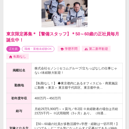
東京限定募集＊【警備スタッフ】＊50～60歳の正社員毎月
誕生中！
学歴不問
第二新卒歓迎
正社員
職種・業種未経験OK
転勤なし
株式会社セノン | セコムグループ/立ちっぱなしの仕事じゃ
掲載社名
ない/未経験大歓迎！
【転勤なし！】 ◆東京都内にあるオフィスビル・商業施設
勤務地
に勤務 ＜東京＞ 東京都千代田区、東京都中央…
初年度年収
400万円～450万円
月給29万5,900円～＋賞与／年2回 ※未経験者の場合は月給
給与
23万5千円～ ※試用期間（3ヶ月）あり。 （待遇…
【50～60歳の社員が多数活躍中♪学歴・経験は一切不問！】
対象となる方
いつでも・どこでも気になったらすぐ応募ができる⇒Web