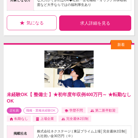
対象となる方
な入力ができればOK◆社割・住宅補助・オリジナル休暇制
度など大手ならではの福利厚生あり
気になる
求人詳細を見る
未経験OK【 整備士 】★初年度年収例400万円～ ★転勤なし
OK
学歴不問
第二新卒歓迎
正社員
職種・業種未経験OK
転勤なし
上場企業
完全週休2日制
株式会社ネクステージ | 東証プライム上場│完全週休2日制│
掲載社名
入社祝い金30万円（※）