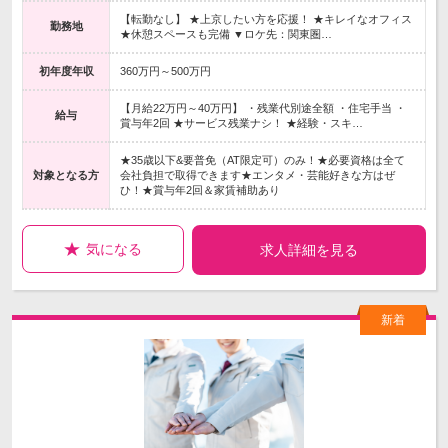
【転勤なし】 ★上京したい方を応援！ ★キレイなオフィス
勤務地
★休憩スペースも完備 ▼ロケ先：関東圏…
初年度年収
360万円～500万円
【月給22万円～40万円】 ・残業代別途全額 ・住宅手当 ・
給与
賞与年2回 ★サービス残業ナシ！ ★経験・スキ…
★35歳以下&要普免（AT限定可）のみ！★必要資格は全て
対象となる方
会社負担で取得できます★エンタメ・芸能好きな方はぜ
ひ！★賞与年2回＆家賃補助あり
気になる
求人詳細を見る