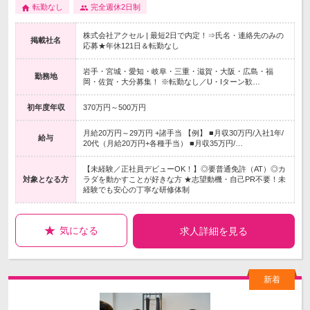
転勤なし
完全週休2日制
株式会社アクセル | 最短2日で内定！⇒氏名・連絡先のみの
掲載社名
応募★年休121日＆転勤なし
岩手・宮城・愛知・岐阜・三重・滋賀・大阪・広島・福
勤務地
岡・佐賀・大分募集！ ※転勤なし／U・Iターン歓…
初年度年収
370万円～500万円
月給20万円～29万円 +諸手当 【例】 ■月収30万円/入社1年/
給与
20代（月給20万円+各種手当） ■月収35万円/…
【未経験／正社員デビューOK！】◎要普通免許（AT）◎カ
対象となる方
ラダを動かすことが好きな方 ★志望動機・自己PR不要！未
経験でも安心の丁寧な研修体制
気になる
求人詳細を見る