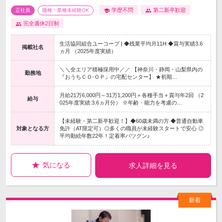
学歴不問
第二新卒歓迎
正社員
職種・業種未経験OK
完全週休2日制
生活協同組合ユーコープ | ◆残業平均月11H ◆賞与実績3.6
掲載社名
ヵ月 （2025年度実績）
＼＼全エリア積極採用中／／ 【神奈川・静岡・山梨県内の
勤務地
『おうちＣＯ-ＯＰ』の宅配センター】 ★初期…
月給21万6,000円～31万1,200円＋各種手当＋賞与年2回 （2
給与
025年度実績:3.6ヵ月分） ※年齢・能力を考慮の…
【未経験・第二新卒歓迎！】◆60歳未満の方 ◆普通自動車
対象となる方
免許（AT限定可）◎多くの職員が未経験スタートで安心 ◎
平均勤続年数22年！定着率バツグン♪
気になる
求人詳細を見る