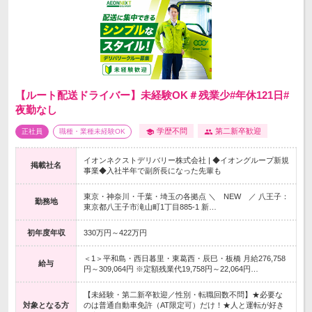
【ルート配送ドライバー】未経験OK＃残業少#年休121日#
夜勤なし
学歴不問
第二新卒歓迎
正社員
職種・業種未経験OK
イオンネクストデリバリー株式会社 | ◆イオングループ新規
掲載社名
事業◆入社半年で副所長になった先輩も
東京・神奈川・千葉・埼玉の各拠点 ＼ NEW ／ 八王子：
勤務地
東京都八王子市滝山町1丁目885-1 新…
初年度年収
330万円～422万円
＜1＞平和島・西日暮里・東葛西・辰巳・板橋 月給276,758
給与
円～309,064円 ※定額残業代19,758円～22,064円…
【未経験・第二新卒歓迎／性別・転職回数不問】★必要な
対象となる方
のは普通自動車免許（AT限定可）だけ！★人と運転が好き