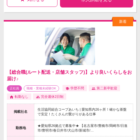
【総合職(ルート配送・店舗スタッフ)】より良いくらしをお
届け♪
学歴不問
第二新卒歓迎
正社員
職種・業種未経験OK
転勤なし
完全週休2日制
生活協同組合コープあいち | 愛知県内26ヶ所！確かな基盤
掲載社名
で安定！たくさんの繋がりがある仕事
★愛知県26拠点で募集中★ 【名古屋市/豊橋市/岡崎市/日進
勤務地
市/豊明市/春日井市/犬山市/新城市/…