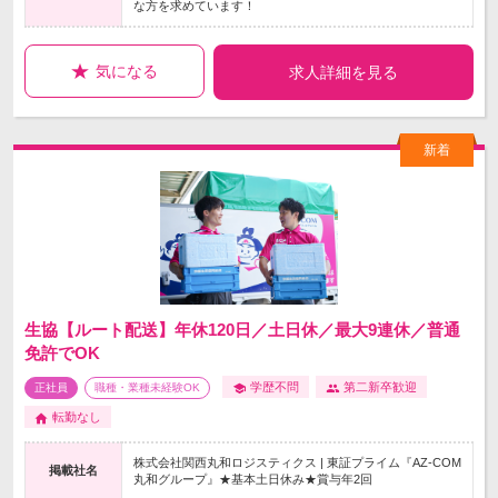
な方を求めています！
気になる
求人詳細を見る
生協【ルート配送】年休120日／土日休／最大9連休／普通
免許でOK
学歴不問
第二新卒歓迎
正社員
職種・業種未経験OK
転勤なし
株式会社関西丸和ロジスティクス | 東証プライム『AZ-COM
掲載社名
丸和グループ』★基本土日休み★賞与年2回