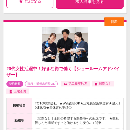
気になる
求人詳細を見る
20代女性活躍中！好きな街で働く【ショールームアドバイ
ザー】
第二新卒歓迎
転勤なし
契約社員
職種・業種未経験OK
上場企業
TOTO株式会社 | ★Web面接OK★正社員登用制度有★最大1
掲載社名
0連休有★産休育休実績◎
【転勤なし！全国の希望する勤務地への配属です】 ★慣れ
勤務地
親しんだ場所でずっと働けるから安心♪ ＜関東…