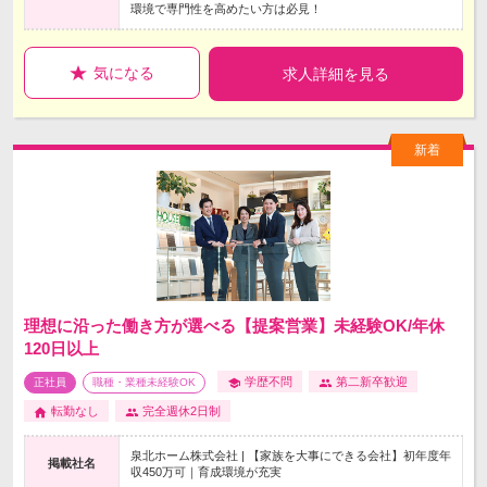
環境で専門性を高めたい方は必見！
気になる
求人詳細を見る
理想に沿った働き方が選べる【提案営業】未経験OK/年休
120日以上
学歴不問
第二新卒歓迎
正社員
職種・業種未経験OK
転勤なし
完全週休2日制
泉北ホーム株式会社 | 【家族を大事にできる会社】初年度年
掲載社名
収450万可｜育成環境が充実