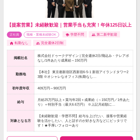
【提案営業】未経験歓迎｜営業手当も充実！年休125日以上
学歴不問
第二新卒歓迎
正社員
職種・業種未経験OK
転勤なし
完全週休2日制
株式会社ドゥークデザイン | 完全週休2日/飛込み・テレアポ
掲載社名
なし/1件あたり成果給～150万円
【本社】 東京都新宿区西新宿6-5-1 新宿アイランドタワー2
勤務地
3階 ※オシャレなオフィス(転勤なし…
初年度年収
409万円～900万円
月給25万円以上＋賞与年2回＋成果給（～150万円／1件あた
給与
り）＋特別手当（最大6.6万円） ※上記月給額に…
【未経験歓迎・学歴不問】給与を上げたい、接客や営業経
対象となる方
験を活かしたい、人と話すのが好きな方などにピッタリで
す！★手厚いフォローあり