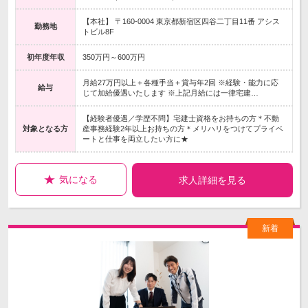
【本社】 〒160-0004 東京都新宿区四谷二丁目11番 アシス
勤務地
トビル8F
初年度年収
350万円～600万円
月給27万円以上＋各種手当＋賞与年2回 ※経験・能力に応
給与
じて加給優遇いたします ※上記月給には一律宅建…
【経験者優遇／学歴不問】宅建士資格をお持ちの方＊不動
対象となる方
産事務経験2年以上お持ちの方＊メリハリをつけてプライベ
ートと仕事を両立したい方に★
気になる
求人詳細を見る