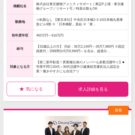
株式会社東京建物アメニティサポート | 東証P上場・東京建
掲載社名
物グループ／リモート可／時差出勤もOK
☆転勤なし 【東京本社】中央区日本橋2-3-10日本橋丸善東
勤務地
急ビル9階 ※「日本橋駅」直結 ※「東…
初年度年収
450万円～616万円
【32歳以上の方】 月給：36万2,140円～39万7,980円 ※固定
給与
残業代：25時間分/5万8,990円～を含み、超過分…
【第二新卒歓迎！異業種出身のメンバーも多数活躍中☆】■
対象となる方
学歴不問◎20代～30代活躍中◎健康経営優良法人認定企
業！働きやすさにも自信アリ
気になる
求人詳細を見る