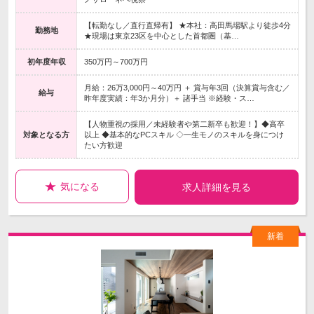
【転勤なし／直行直帰有】 ★本社：高田馬場駅より徒歩4分
勤務地
★現場は東京23区を中心とした首都圏（基…
初年度年収
350万円～700万円
月給：26万3,000円～40万円 ＋ 賞与年3回（決算賞与含む／
給与
昨年度実績：年3か月分）＋ 諸手当 ※経験・ス…
【人物重視の採用／未経験者や第二新卒も歓迎！】◆高卒
対象となる方
以上 ◆基本的なPCスキル ◇一生モノのスキルを身につけ
たい方歓迎
気になる
求人詳細を見る