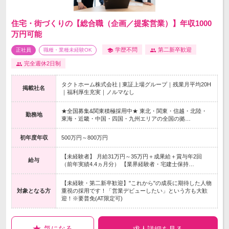
住宅・街づくりの【総合職（企画／提案営業）】年収1000
万円可能
学歴不問
第二新卒歓迎
正社員
職種・業種未経験OK
完全週休2日制
タクトホーム株式会社 | 東証上場グループ｜残業月平均20H
掲載社名
｜福利厚生充実｜ノルマなし
★全国募集&関東積極採用中★ 東北・関東・信越・北陸・
勤務地
東海・近畿・中国・四国・九州エリアの全国の拠…
初年度年収
500万円～800万円
【未経験者】 月給31万円～35万円＋成果給＋賞与年2回
給与
（前年実績4.4ヵ月分） 【業界経験者・宅建士保持…
【未経験・第二新卒歓迎】"これから"の成長に期待した人物
対象となる方
重視の採用です！「営業デビューしたい」という方も大歓
迎！※要普免(AT限定可)
気になる