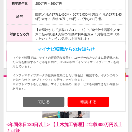
初年度年収
280万円～360万円
関東／月給27万1,430円～30万3,030円 関西／ 月給27万1,43
給与
0円 東海／ 月給26万1,950円～27万9,330円 北…
【未経験から「接客のプロ」に！】＼20代女性活躍中／★
対象となる方
第二新卒歓迎★充実の研修体制を用意★「お客様に寄り添
いたい」というお気持ちを重視します！
マイナビ転職からのお知らせ
気になる
求人詳細を見る
マイナビ転職では、サイトの継続的な改善や、ユーザーのみなさまに最適化され
た広告を配信すること等を目的に、Cookie等の「インフォマティブデータ」を利
用しています。
インフォマティブデータの提供を無効にしたい場合は「確認する」ボタンのリン
ク先から停止（オプトアウト）を行うことができます。
※オプトアウトをした場合、マイナビ転職の一部サービスを利用できない場合が
あります。
閉じる
確認する
<年間休日130日以上> 【土木施工管理】#年収800万円以上
も可能