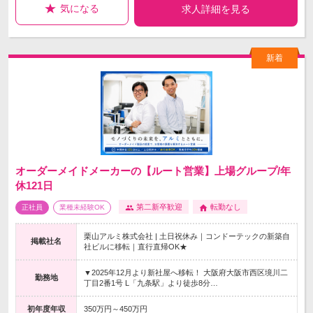
気になる
求人詳細を見る
オーダーメイドメーカーの【ルート営業】上場グループ/年
休121日
第二新卒歓迎
転勤なし
正社員
業種未経験OK
栗山アルミ株式会社 | 土日祝休み｜コンドーテックの新築自
掲載社名
社ビルに移転｜直行直帰OK★
▼2025年12月より新社屋へ移転！ 大阪府大阪市西区境川二
勤務地
丁目2番1号 L「九条駅」より徒歩8分…
初年度年収
350万円～450万円