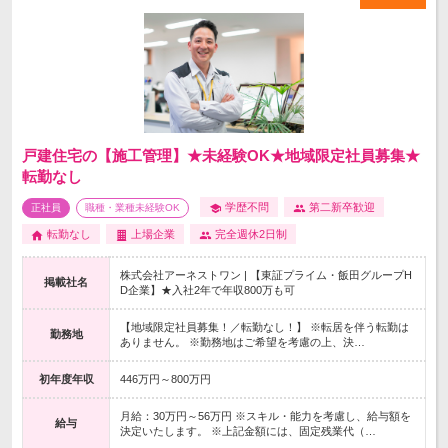
戸建住宅の【施工管理】★未経験OK★地域限定社員募集★
転勤なし
学歴不問
第二新卒歓迎
正社員
職種・業種未経験OK
転勤なし
上場企業
完全週休2日制
株式会社アーネストワン | 【東証プライム・飯田グループH
掲載社名
D企業】★入社2年で年収800万も可
【地域限定社員募集！／転勤なし！】 ※転居を伴う転勤は
勤務地
ありません。 ※勤務地はご希望を考慮の上、決…
初年度年収
446万円～800万円
月給：30万円～56万円 ※スキル・能力を考慮し、給与額を
給与
決定いたします。 ※上記金額には、固定残業代（…