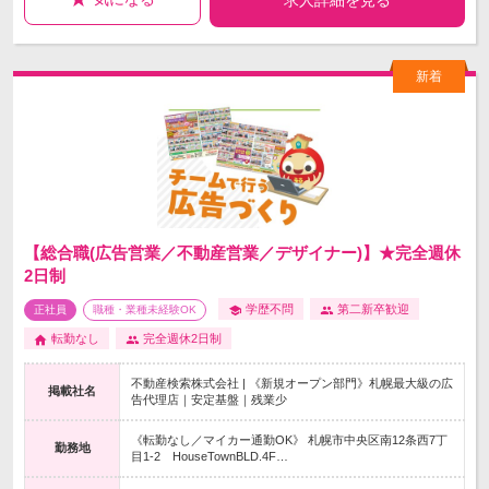
求人詳細を見る
【総合職(広告営業／不動産営業／デザイナー)】★完全週休
2日制
学歴不問
第二新卒歓迎
正社員
職種・業種未経験OK
転勤なし
完全週休2日制
不動産検索株式会社 | 《新規オープン部門》札幌最大級の広
掲載社名
告代理店｜安定基盤｜残業少
《転勤なし／マイカー通勤OK》 札幌市中央区南12条西7丁
勤務地
目1‐2 HouseTownBLD.4F…