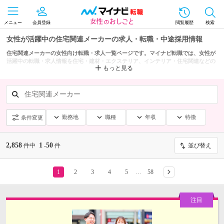
メニュー
会員登録
閲覧履歴
検索
女性が活躍中の住宅関連メーカーの求人・転職・中途採用情報
住宅関連メーカーの女性向け転職・求人一覧ページです。マイナビ転職では、女性が
活躍中の転職・求人情報を住宅・建材・エクステリア、インテリア・住宅関連などの
もっと見る
条件からも探せます。
住宅関連メーカー
勤務地
職種
年収
特徴
条件変更
2,858
1
50
件中
-
件
並び替え
1
2
3
4
5
58
…