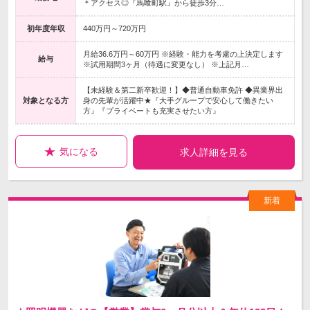
＊アクセス◎『馬喰町駅』から徒歩3分…
初年度年収
440万円～720万円
月給36.6万円～60万円 ※経験・能力を考慮の上決定します
給与
※試用期間3ヶ月（待遇に変更なし） ※上記月…
【未経験＆第二新卒歓迎！】◆普通自動車免許 ◆異業界出
対象となる方
身の先輩が活躍中★『大手グループで安心して働きたい
方』『プライベートも充実させたい方』
気になる
求人詳細を見る