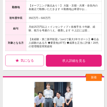
【オープニング拠点あり！】 大阪・京都・兵庫・奈良内の
勤務地
各拠点で勤務いただきます ※勤務地は希望やお…
初年度年収
350万円～500万円
月給25万円以上＋インセンティブ＋各種手当 ※年齢、経
給与
験、能力を考慮のうえ、優遇します ※上記には固…
【未経験・第二新卒歓迎／1on1で最大1年サポート】◆社会
対象となる方
人経験のある方 ◆要普免(AT可) ◆成果を正当に評価！20代
の管理職登用実績有
気になる
求人詳細を見る