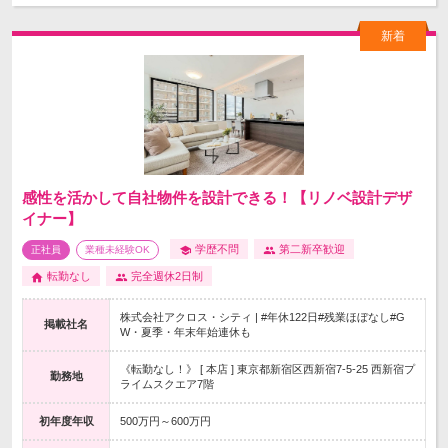
感性を活かして自社物件を設計できる！【リノベ設計デザ
イナー】
学歴不問
第二新卒歓迎
正社員
業種未経験OK
転勤なし
完全週休2日制
株式会社アクロス・シティ | #年休122日#残業ほぼなし#G
掲載社名
W・夏季・年末年始連休も
《転勤なし！》 [ 本店 ] 東京都新宿区西新宿7-5-25 西新宿プ
勤務地
ライムスクエア7階
初年度年収
500万円～600万円