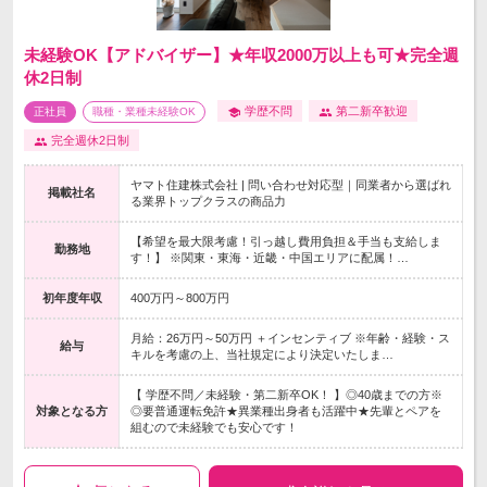
未経験OK【アドバイザー】★年収2000万以上も可★完全週
休2日制
学歴不問
第二新卒歓迎
正社員
職種・業種未経験OK
完全週休2日制
ヤマト住建株式会社 | 問い合わせ対応型｜同業者から選ばれ
掲載社名
る業界トップクラスの商品力
【希望を最大限考慮！引っ越し費用負担＆手当も支給しま
勤務地
す！】 ※関東・東海・近畿・中国エリアに配属！…
初年度年収
400万円～800万円
月給：26万円～50万円 ＋インセンティブ ※年齢・経験・ス
給与
キルを考慮の上、当社規定により決定いたしま…
【 学歴不問／未経験・第二新卒OK！ 】◎40歳までの方※
対象となる方
◎要普通運転免許★異業種出身者も活躍中★先輩とペアを
組むので未経験でも安心です！