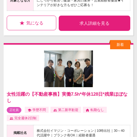
対象となる方
にしっかり教育◇建築・家具の業界・営業経験者優遇★イ
ンテリアが好きな方もぜひご応募を！
気になる
求人詳細を見る
女性活躍の【不動産事務】実働7.5h*年休128日*残業ほぼな
し
学歴不問
第二新卒歓迎
転勤なし
正社員
完全週休2日制
株式会社イマジン・コーポレーション | 10時出社｜30～40
掲載社名
代活躍中｜ブランク有OK｜経験者優遇