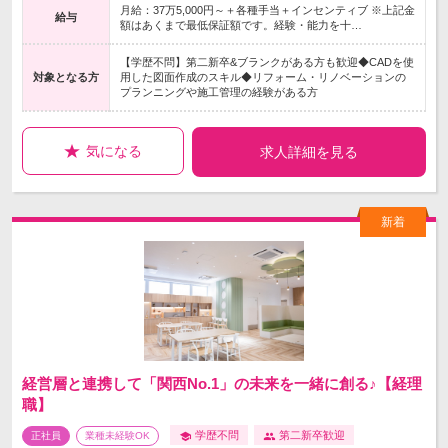
月給：37万5,000円～＋各種手当＋インセンティブ ※上記金
給与
額はあくまで最低保証額です。経験・能力を十…
【学歴不問】第二新卒&ブランクがある方も歓迎◆CADを使
対象となる方
用した図面作成のスキル◆リフォーム・リノベーションの
プランニングや施工管理の経験がある方
気になる
求人詳細を見る
経営層と連携して「関西No.1」の未来を一緒に創る♪【経理
職】
学歴不問
第二新卒歓迎
正社員
業種未経験OK