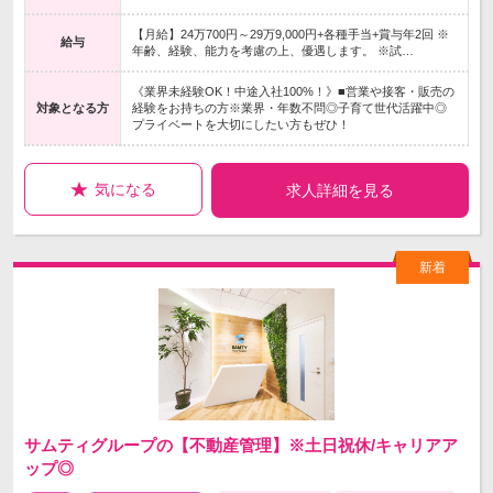
【月給】24万700円～29万9,000円+各種手当+賞与年2回 ※
給与
年齢、経験、能力を考慮の上、優遇します。 ※試…
《業界未経験OK！中途入社100%！》■営業や接客・販売の
対象となる方
経験をお持ちの方※業界・年数不問◎子育て世代活躍中◎
プライベートを大切にしたい方もぜひ！
気になる
求人詳細を見る
サムティグループの【不動産管理】※土日祝休/キャリアア
ップ◎