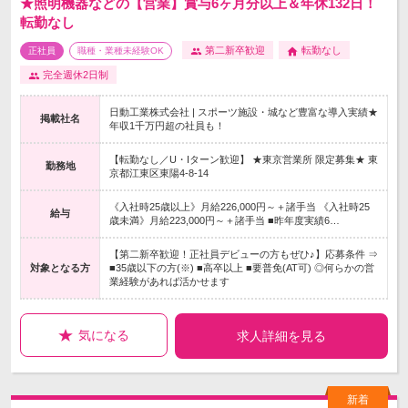
★照明機器などの【営業】賞与6ヶ月分以上＆年休132日！
転勤なし
第二新卒歓迎
転勤なし
正社員
職種・業種未経験OK
完全週休2日制
日動工業株式会社 | スポーツ施設・城など豊富な導入実績★
掲載社名
年収1千万円超の社員も！
【転勤なし／U・Iターン歓迎】 ★東京営業所 限定募集★ 東
勤務地
京都江東区東陽4-8-14
《入社時25歳以上》月給226,000円～＋諸手当 《入社時25
給与
歳未満》月給223,000円～＋諸手当 ■昨年度実績6…
【第二新卒歓迎！正社員デビューの方もぜひ♪】応募条件 ⇒
対象となる方
■35歳以下の方(※) ■高卒以上 ■要普免(AT可) ◎何らかの営
業経験があれば活かせます
気になる
求人詳細を見る