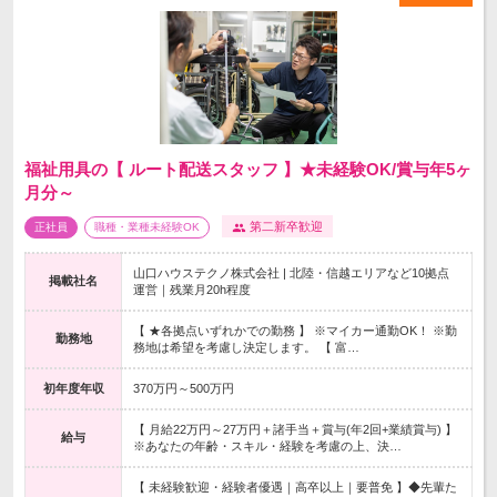
福祉用具の【 ルート配送スタッフ 】★未経験OK/賞与年5ヶ
月分～
第二新卒歓迎
正社員
職種・業種未経験OK
山口ハウステクノ株式会社 | 北陸・信越エリアなど10拠点
掲載社名
運営｜残業月20h程度
【 ★各拠点いずれかでの勤務 】 ※マイカー通勤OK！ ※勤
勤務地
務地は希望を考慮し決定します。 【 富…
初年度年収
370万円～500万円
【 月給22万円～27万円＋諸手当＋賞与(年2回+業績賞与) 】
給与
※あなたの年齢・スキル・経験を考慮の上、決…
【 未経験歓迎・経験者優遇｜高卒以上｜要普免 】◆先輩た