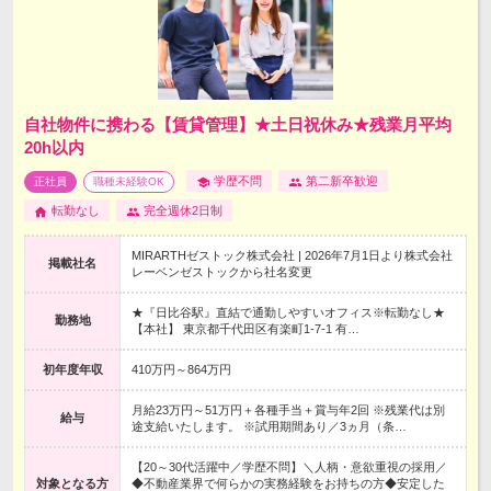
自社物件に携わる【賃貸管理】★土日祝休み★残業月平均
20h以内
学歴不問
第二新卒歓迎
正社員
職種未経験OK
転勤なし
完全週休2日制
MIRARTHゼストック株式会社 | 2026年7月1日より株式会社
掲載社名
レーベンゼストックから社名変更
★『日比谷駅』直結で通勤しやすいオフィス※転勤なし★
勤務地
【本社】 東京都千代田区有楽町1-7-1 有…
初年度年収
410万円～864万円
月給23万円～51万円＋各種手当＋賞与年2回 ※残業代は別
給与
途支給いたします。 ※試用期間あり／3ヵ月（条…
【20～30代活躍中／学歴不問】＼人柄・意欲重視の採用／
対象となる方
◆不動産業界で何らかの実務経験をお持ちの方◆安定した