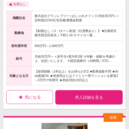
転勤なし
株式会社グランレブリー | おしゃれオフィス/月給35万円～/
掲載社名
定時退社OK/社宅完備/退職金制度
【転勤なし｜U・Iターン歓迎（社員寮あり）】 ■京都府京
勤務地
都市西京区桂木ノ下町1-19 ※マイカー通…
初年度年収
500万円～1,000万円
月給35万円～＋諸手当+賞与年2回 ※年齢・経験を考慮の
給与
上、決定いたします。 ※固定残業代（20時間／5万1…
【経理経験（1年以上）をお持ちの方】■業界経験不問 ★W
対象となる方
eb面接OK ★単身用またはファミリー用マンションを家賃2
～3万円で利用可 ★有給消化10日以上
気になる
求人詳細を見る