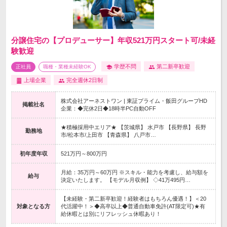
分譲住宅の【プロデューサー】年収521万円スタート可/未経
験歓迎
学歴不問
第二新卒歓迎
正社員
職種・業種未経験OK
上場企業
完全週休2日制
株式会社アーネストワン | 東証プライム・飯田グループHD
掲載社名
企業：◆完休2日◆18時半PC自動OFF
★積極採用中エリア★ 【茨城県】 水戸市 【長野県】 長野
勤務地
市/松本市/上田市 【青森県】 八戸市…
初年度年収
521万円～800万円
月給：35万円～60万円 ※スキル・能力を考慮し、給与額を
給与
決定いたします。 【モデル月収例】 ◇41万495円…
【未経験・第二新卒歓迎！経験者はもちろん優遇！】＜20
対象となる方
代活躍中！＞◆高卒以上◆普通自動車免許(AT限定可)★有
給休暇とは別にリフレッシュ休暇あり！