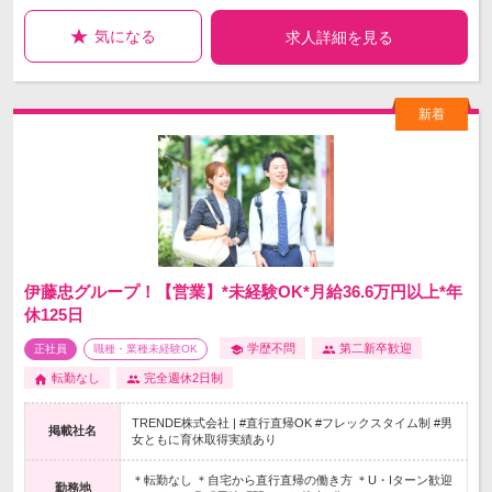
気になる
求人詳細を見る
伊藤忠グループ！【営業】*未経験OK*月給36.6万円以上*年
休125日
学歴不問
第二新卒歓迎
正社員
職種・業種未経験OK
転勤なし
完全週休2日制
TRENDE株式会社 | #直行直帰OK #フレックスタイム制 #男
掲載社名
女ともに育休取得実績あり
＊転勤なし ＊自宅から直行直帰の働き方 ＊U・Iターン歓迎
勤務地