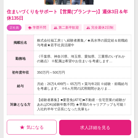
住まいづくりをサポート【営業(プランナー)】週休3日＆年
休135日
学歴不問
第二新卒歓迎
完全週休2日制
正社員
株式会社福工房 | ＼経験者募集／★高水準の固定給＆前職給
掲載社名
与考慮★若手社員活躍中
《千葉県、神奈川県、埼玉県、愛知県、三重県のいずれか
勤務地
の拠点》 ※配属は希望やお住まいを考慮します…
初年度年収
350万円～500万円
月給：26万4,499円～ 65万円 + 賞与年2回 ※経験・前職給与
給与
を考慮します。 ※6ヵ月間の試用期間がありま…
【経験者募集】■要普免(AT可)■不動産・住宅営業の経験が
対象となる方
あればOK(経験年数不問) ★早期のキャリアアップも可能！
入社約半年で店長になった先輩も♪
気になる
求人詳細を見る