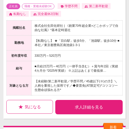
学歴不問
第二新卒歓迎
正社員
職種・業種未経験OK
転勤なし
完全週休2日制
株式会社生田化研社 | 《創業70年超企業×どこかポップで自
掲載社名
由な社風》*基本定時退社
【転勤なし】 ★「目白駅」徒歩5分、「池袋駅」徒歩10分 ■
勤務地
本社／東京都豊島区南池袋1-3-1
初年度年収
330万円～520万円
■月給23万円～40万円（一律手当含む）＋賞与年2回（実績
給与
4カ月分 *2025年実績） ※上記はあくまで最低保…
【未経験/第二新卒歓迎／学歴不問／45歳以下(※)の方】＼
対象となる方
人柄を重視した採用です／◆要普免(AT限定可)*コツコツ一
生懸命頑張れる方*
気になる
求人詳細を見る