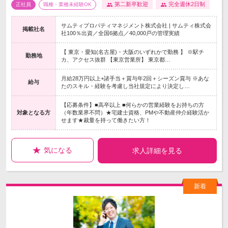
第二新卒歓迎
完全週休2日制
正社員
職種・業種未経験OK
サムティプロパティマネジメント株式会社 | サムティ株式会
掲載社名
社100％出資／全国6拠点／40,000戸の管理実績
【 東京・愛知(名古屋)・大阪のいずれかで勤務 】 ※駅チ
勤務地
カ、アクセス抜群 【東京営業所】 東京都…
月給28万円以上+諸手当＋賞与年2回＋シーズン賞与 ※あな
給与
たのスキル・経験を考慮し当社規定により決定し…
【応募条件】■高卒以上 ■何らかの営業経験をお持ちの方
対象となる方
（年数業界不問）★宅建士資格、PMや不動産仲介経験活か
せます★裁量を持って働きたい方！
気になる
求人詳細を見る