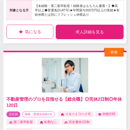
【未経験・第二新卒歓迎！経験者はもちろん優遇！】◆高
対象となる方
卒以上◆普通免許(AT可)★年間賞与300万円以上の実績★有
給休暇とは別にリフレッシュ休暇あり
気になる
求人詳細を見る
不動産管理のプロを目指せる【総合職】◎完休2日制◎年休
120日
リモートワーク可
学歴不問
正社員
職種・業種未経験OK
第二新卒歓迎
転勤なし
完全週休2日制