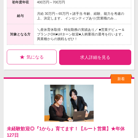
初年度年収
400万円～700万円
月給 30万円～65万円＋諸手当 年齢、経験、能力を考慮の
給与
上、決定します。 インセンティブあり(営業職のみ…
＼産休育休取得・時短勤務の実績あり／ ■営業デビュー＆
対象となる方
ブランクOK■U/Iターン歓迎■人柄重視の選考を行います。
異業種からの挑戦もぜひ！
気になる
求人詳細を見る
未経験歓迎◎『1から』育てます！【ルート営業】★年休
127日