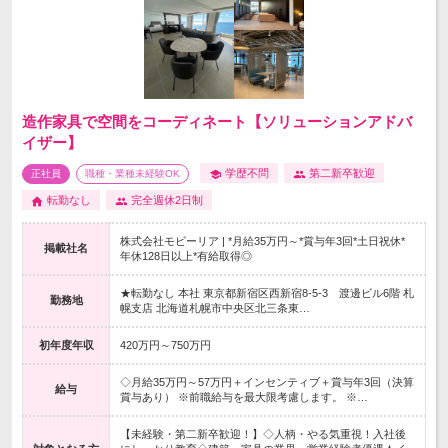
造作家具で空間をコーディネート【ソリューションアドバ
イザー】
学歴不問
第二新卒歓迎
正社員
職種・業種未経験OK
転勤なし
完全週休2日制
株式会社モビーリア | *月給35万円～*賞与年3回*土日祝休*
掲載社名
年休128日以上*有給取得◎
★転勤なし 本社 東京都新宿区西新宿8-5-3 渡邊ビル6階 札
勤務地
幌支店 北海道札幌市中央区北三条東…
初年度年収
420万円～750万円
◇月給35万円～57万円＋インセンティブ＋賞与年3回（決算
給与
賞与あり） ※前職給与を最大限考慮します。 ※…
【未経験・第二新卒歓迎！】◇人柄・やる気重視！入社後