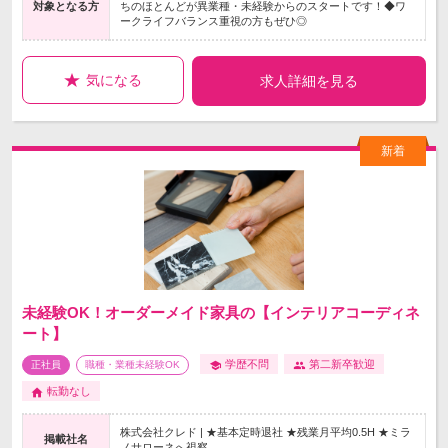
対象となる方
ちのほとんどが異業種・未経験からのスタートです！◆ワ
ークライフバランス重視の方もぜひ◎
気になる
求人詳細を見る
未経験OK！オーダーメイド家具の【インテリアコーディネ
ート】
学歴不問
第二新卒歓迎
正社員
職種・業種未経験OK
転勤なし
株式会社クレド | ★基本定時退社 ★残業月平均0.5H ★ミラ
掲載社名
ノサローネへ視察