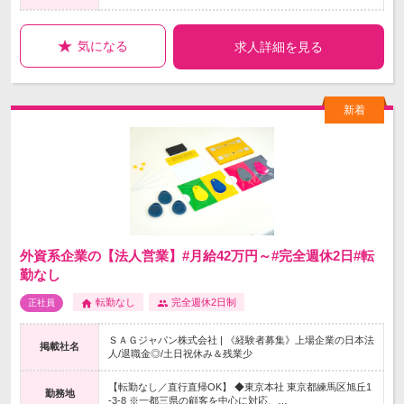
気になる
求人詳細を見る
外資系企業の【法人営業】#月給42万円～#完全週休2日#転
勤なし
転勤なし
完全週休2日制
正社員
ＳＡＧジャパン株式会社 | 《経験者募集》上場企業の日本法
掲載社名
人/退職金◎/土日祝休み＆残業少
【転勤なし／直行直帰OK】 ◆東京本社 東京都練馬区旭丘1
勤務地
-3-8 ※一都三県の顧客を中心に対応、…