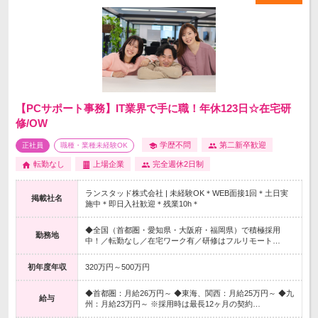
【PCサポート事務】IT業界で手に職！年休123日☆在宅研
修/OW
学歴不問
第二新卒歓迎
正社員
職種・業種未経験OK
転勤なし
上場企業
完全週休2日制
ランスタッド株式会社 | 未経験OK＊WEB面接1回＊土日実
掲載社名
施中＊即日入社歓迎＊残業10h＊
◆全国（首都圏・愛知県・大阪府・福岡県）で積極採用
勤務地
中！／転勤なし／在宅ワーク有／研修はフルリモート…
初年度年収
320万円～500万円
◆首都圏：月給26万円～ ◆東海、関西：月給25万円～ ◆九
給与
州：月給23万円～ ※採用時は最長12ヶ月の契約…