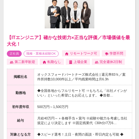
【ITエンジニア】確かな技術力×正当な評価／市場価値を最
大化！
リモートワーク可
学歴不問
正社員
職種・業種未経験OK
第二新卒歓迎
転勤なし
上場企業
完全週休2日制
オックスフォードパートナーズ株式会社 | 還元率83％／案
掲載社名
件所持数10,000件以上／平均残業時間は月6.3h
◆全国各地からフルリモート可 ⇒もちろん「出社メインが
勤務地
いい」といった希望にもお応えします。 ◆首都…
初年度年収
500万円～1,500万円
月給40万円～＋各種手当＋賞与 ※経験や能力を考慮し当社
給与
規定により決定します ※固定残業代《30h分/7万6…
対象となる方
◆スピード選考！土日・夜間の面談・即日内定も可能 ◆