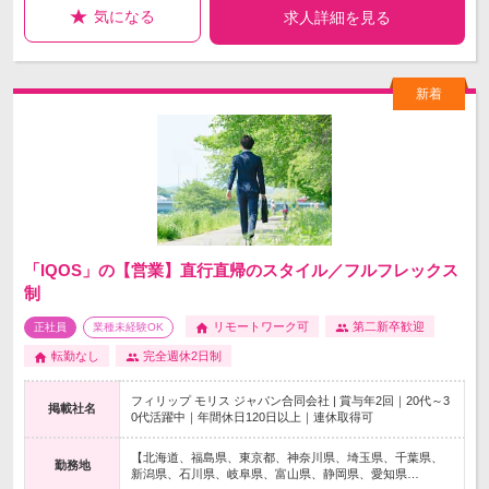
気になる
求人詳細を見る
「IQOS」の【営業】直行直帰のスタイル／フルフレックス
制
リモートワーク可
第二新卒歓迎
正社員
業種未経験OK
転勤なし
完全週休2日制
フィリップ モリス ジャパン合同会社 | 賞与年2回｜20代～3
掲載社名
0代活躍中｜年間休日120日以上｜連休取得可
【北海道、福島県、東京都、神奈川県、埼玉県、千葉県、
勤務地
新潟県、石川県、岐阜県、富山県、静岡県、愛知県…