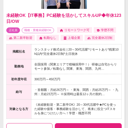
未経験OK【IT事務】PC経験を活かしてスキルUP◆年休123
日/OW
リモートワーク可
学歴不問
正社員
職種・業種未経験OK
第二新卒歓迎
転勤なし
上場企業
完全週休2日制
ランスタッド株式会社 | 20～30代活躍*リモートあり*残業10
掲載社名
h以内*完全週休2日制*土日祝休
全国採用（関東エリアで積極採用中！） 研修は自宅からリ
勤務地
モート参加／転勤なし 関東、東海、関西、九州…
初年度年収
300万円～450万円
・首都圏：月給26万円～ ・東海、関西：月給25万円～ ・九
給与
州：月給23万円～ ※採用時は最長12ヶ月の契約…
《未経験歓迎・第二新卒OK》20～30代活躍中★PCを使っ
対象となる方
た経験や接客・事務経験を活かして、将来に役立つITスキ
ルを身につけたい方へ！学歴・職歴不問