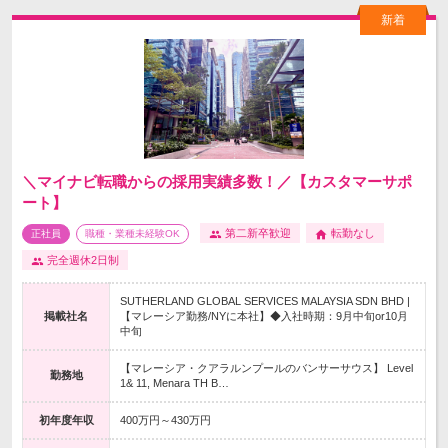
＼マイナビ転職からの採用実績多数！／【カスタマーサポ
ート】
第二新卒歓迎
転勤なし
正社員
職種・業種未経験OK
完全週休2日制
SUTHERLAND GLOBAL SERVICES MALAYSIA SDN BHD |
掲載社名
【マレーシア勤務/NYに本社】◆入社時期：9月中旬or10月
中旬
【マレーシア・クアラルンプールのバンサーサウス】 Level
勤務地
1& 11, Menara TH B…
初年度年収
400万円～430万円