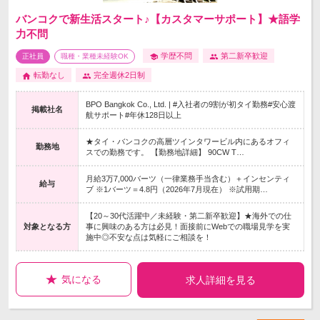
バンコクで新生活スタート♪【カスタマーサポート】★語学
力不問
学歴不問
第二新卒歓迎
正社員
職種・業種未経験OK
転勤なし
完全週休2日制
BPO Bangkok Co., Ltd. | #入社者の9割が初タイ勤務#安心渡
掲載社名
航サポート#年休128日以上
★タイ・バンコクの高層ツインタワービル内にあるオフィ
勤務地
スでの勤務です。 【勤務地詳細】 90CW T…
月給3万7,000バーツ（一律業務手当含む）＋インセンティ
給与
ブ ※1バーツ＝4.8円（2026年7月現在） ※試用期…
【20～30代活躍中／未経験・第二新卒歓迎】★海外での仕
対象となる方
事に興味のある方は必見！面接前にWebでの職場見学を実
施中◎不安な点は気軽にご相談を！
気になる
求人詳細を見る