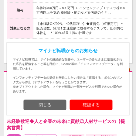
年俸制400万円～800万円 ＋ インセンティブ + テスラ株100
給与
万円以上を支給 ※経験・能力などを考慮のうえ…
【未経験OK/20代～40代活躍中】◆要普免（AT限定可）＊
対象となる方
販売台数、急増！加速度的に成長するテスラで、圧倒的な
体験を！＊100％成果主義の社風です
マイナビ転職からのお知らせ
気になる
求人詳細を見る
マイナビ転職では、サイトの継続的な改善や、ユーザーのみなさまに最適化され
た広告を配信すること等を目的に、Cookie等の「インフォマティブデータ」を利
用しています。
インフォマティブデータの提供を無効にしたい場合は「確認する」ボタンのリン
ク先から停止（オプトアウト）を行うことができます。
※オプトアウトをした場合、マイナビ転職の一部サービスを利用できない場合が
あります。
閉じる
確認する
未経験歓迎◆人と企業の未来に貢献◎人材サービスの【提
案営業】