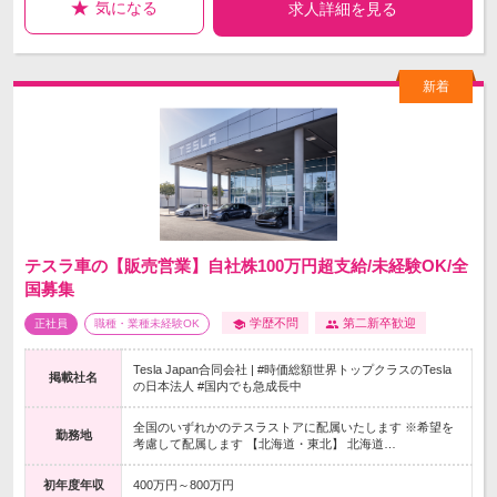
気になる
求人詳細を見る
テスラ車の【販売営業】自社株100万円超支給/未経験OK/全
国募集
学歴不問
第二新卒歓迎
正社員
職種・業種未経験OK
Tesla Japan合同会社 | #時価総額世界トップクラスのTesla
掲載社名
の日本法人 #国内でも急成長中
全国のいずれかのテスラストアに配属いたします ※希望を
勤務地
考慮して配属します 【北海道・東北】 北海道…
初年度年収
400万円～800万円