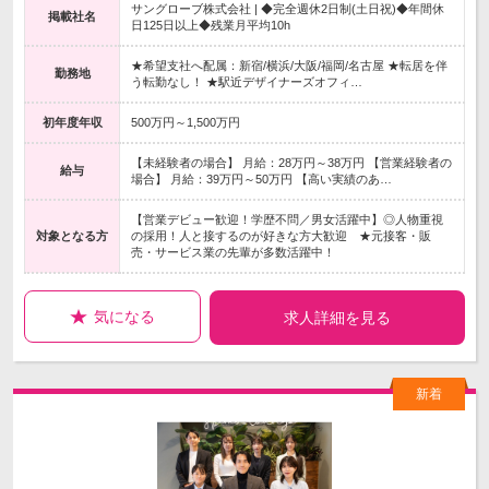
サングローブ株式会社 | ◆完全週休2日制(土日祝)◆年間休
掲載社名
日125日以上◆残業月平均10h
★希望支社へ配属：新宿/横浜/大阪/福岡/名古屋 ★転居を伴
勤務地
う転勤なし！ ★駅近デザイナーズオフィ…
初年度年収
500万円～1,500万円
【未経験者の場合】 月給：28万円～38万円 【営業経験者の
給与
場合】 月給：39万円～50万円 【高い実績のあ…
【営業デビュー歓迎！学歴不問／男女活躍中】◎人物重視
対象となる方
の採用！人と接するのが好きな方大歓迎 ★元接客・販
売・サービス業の先輩が多数活躍中！
気になる
求人詳細を見る