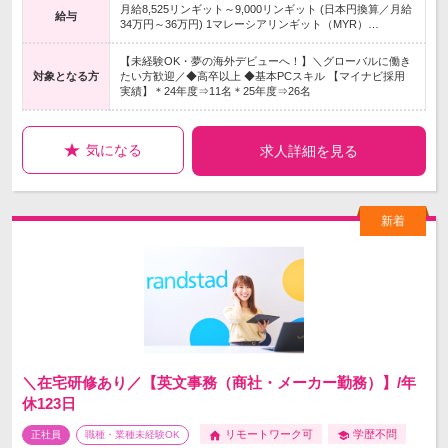
月給8,525リンギット～9,000リンギット (日本円換算／月給
給与
34万円～36万円) 1マレーシアリンギット（MYR）…
【未経験OK・夢の海外デビューへ！】＼グローバルに働き
対象となる方
たい方歓迎／◆高卒以上 ◆基本PCスキル 【マイナビ採用
実績】＊24年度⇒11名＊25年度⇒26名
気になる
求人詳細を見る
＼在宅研修あり／【英文事務（商社・メーカー勤務）】/年
休123日
リモートワーク可
学歴不問
正社員
職種・業種未経験OK