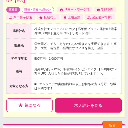
UP【PG】
リモートワーク可
学歴不問
正社員
職種・業種未経験OK
第二新卒歓迎
転勤なし
上場企業
完全週休2日制
株式会社エンジニアのミカタ | 高単価プライム案件×上流案
掲載社名
件90,000件｜還元率83%｜リモート9割
◎全国どこでも、あなたらしい働き方を実現できます！ 東
勤務地
京・大阪・名古屋・福岡にオフィスを構え、全国…
初年度年収
500万円～1,000万円
月給40万円～120万円+賞与+インセンティブ 【平均年収170
給与
万円UP】入社した全員が年収UPしています！ ＼…
■ITエンジニアの実務経験1年以上お持ちの方（分野・領域
対象となる方
は不問です！）
気になる
求人詳細を見る