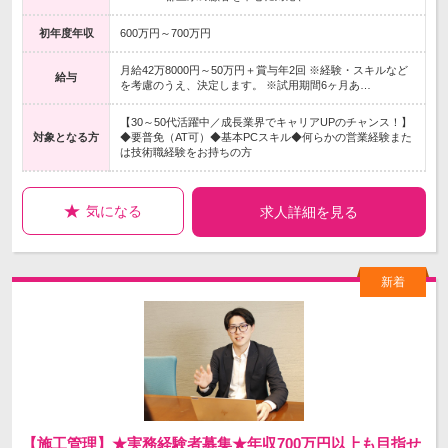
初年度年収
600万円～700万円
月給42万8000円～50万円＋賞与年2回 ※経験・スキルなど
給与
を考慮のうえ、決定します。 ※試用期間6ヶ月あ…
【30～50代活躍中／成長業界でキャリアUPのチャンス！】
対象となる方
◆要普免（AT可）◆基本PCスキル◆何らかの営業経験また
は技術職経験をお持ちの方
気になる
求人詳細を見る
【施工管理】★実務経験者募集★年収700万円以上も目指せ