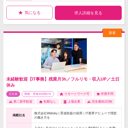
気になる
求人詳細を見る
未経験歓迎【IT事務】残業月3h／フルリモ・収入UP／土日
休み
リモートワーク可
学歴不問
正社員
職種・業種未経験OK
第二新卒歓迎
転勤なし
上場企業
完全週休2日制
株式会社Widsley | 育成前提の採用｜IT業界デビューで理想
掲載社名
の働き方を