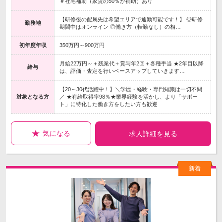
＃社宅補助（家賃の50％が補助）あり
【研修後の配属先は希望エリアで通勤可能です！】 ◎研修
勤務地
期間中はオンライン ◎働き方（転勤なし）の相…
初年度年収
350万円～900万円
月給22万円～＋残業代＋賞与年2回＋各種手当 ★2年目以降
給与
は、評価・査定を行いベースアップしていきます…
【20～30代活躍中！】＼学歴・経験・専門知識は一切不問
対象となる方
／ ★有給取得率98％★業界経験を活かし、より「サポー
ト」に特化した働き方をしたい方も歓迎
気になる
求人詳細を見る