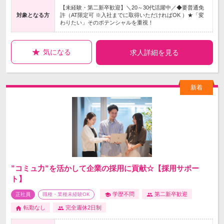
【未経験・第二新卒歓迎】＼20～30代活躍中／◆要普通免
対象となる方
許（AT限定可 ※入社までに取得いただければOK ）★「変
わりたい」そのポテンシャルを重視！
気になる
求人詳細を見る
”コミュ力”を活かして企業の採用に貢献☆【採用サポー
ト】
学歴不問
第二新卒歓迎
正社員
職種・業種未経験OK
転勤なし
完全週休2日制