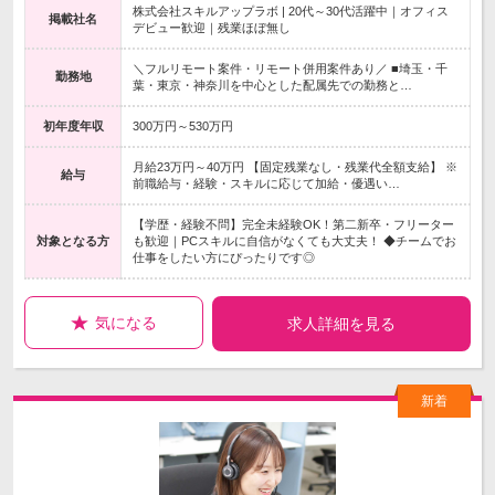
株式会社スキルアップラボ | 20代～30代活躍中｜オフィス
掲載社名
デビュー歓迎｜残業ほぼ無し
＼フルリモート案件・リモート併用案件あり／ ■埼玉・千
勤務地
葉・東京・神奈川を中心とした配属先での勤務と…
初年度年収
300万円～530万円
月給23万円～40万円 【固定残業なし・残業代全額支給】 ※
給与
前職給与・経験・スキルに応じて加給・優遇い…
【学歴・経験不問】完全未経験OK！第二新卒・フリーター
対象となる方
も歓迎｜PCスキルに自信がなくても大丈夫！ ◆チームでお
仕事をしたい方にぴったりです◎
気になる
求人詳細を見る