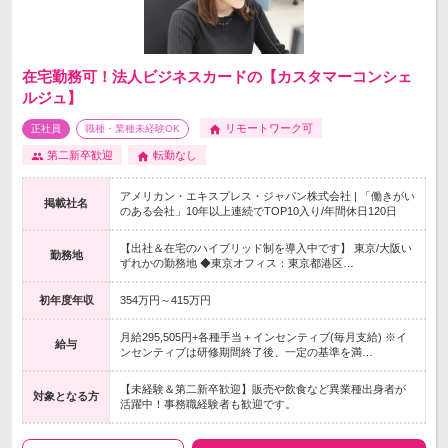
在宅勤務可！法人ビジネスカードの【カスタマーコンシェ
ルジュ】
リモートワーク可
正社員
職種・業種未経験OK
第二新卒歓迎
転勤なし
アメリカン・エキスプレス・ジャパン株式会社 | 「働きがい
掲載社名
のある会社」10年以上連続でTOP10入り/年間休日120日
【出社＆在宅のハイブリッド制を導入中です】 東京/大阪い
勤務地
ずれかの勤務地 ◆東京オフィス：東京都港区…
初年度年収
354万円～415万円
月給295,505円+各種手当＋インセンティブ(毎月支給) ※イ
給与
ンセンティブは研修期間終了後、一定の基準を満…
【未経験＆第二新卒歓迎】販売や飲食など異業種出身者が
対象となる方
活躍中！事務職経験者も歓迎です。