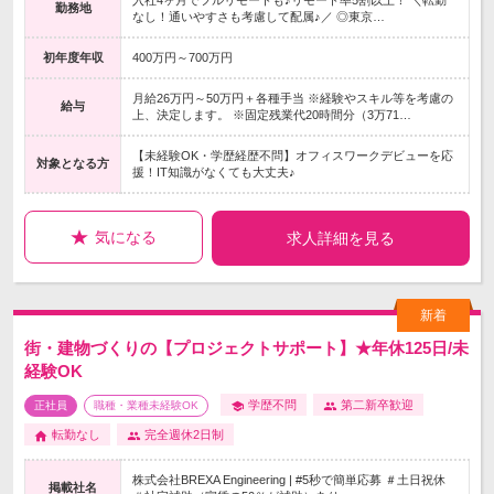
入社4ヶ月でフルリモートも♪リモート率5割以上！ ＼転勤
勤務地
なし！通いやすさも考慮して配属♪／ ◎東京…
初年度年収
400万円～700万円
月給26万円～50万円＋各種手当 ※経験やスキル等を考慮の
給与
上、決定します。 ※固定残業代20時間分（3万71…
【未経験OK・学歴経歴不問】オフィスワークデビューを応
対象となる方
援！IT知識がなくても大丈夫♪
気になる
求人詳細を見る
街・建物づくりの【プロジェクトサポート】★年休125日/未
経験OK
学歴不問
第二新卒歓迎
正社員
職種・業種未経験OK
転勤なし
完全週休2日制
株式会社BREXA Engineering | #5秒で簡単応募 ＃土日祝休
掲載社名