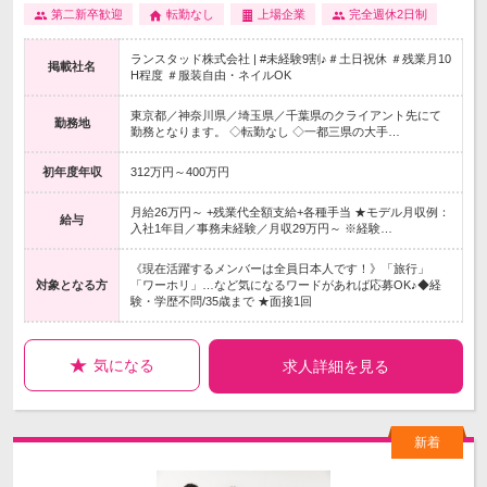
第二新卒歓迎
転勤なし
上場企業
完全週休2日制
ランスタッド株式会社 | #未経験9割♪＃土日祝休 ＃残業月10
掲載社名
H程度 ＃服装自由・ネイルOK
東京都／神奈川県／埼玉県／千葉県のクライアント先にて
勤務地
勤務となります。 ◇転勤なし ◇一都三県の大手…
初年度年収
312万円～400万円
月給26万円～ +残業代全額支給+各種手当 ★モデル月収例：
給与
入社1年目／事務未経験／月収29万円～ ※経験…
《現在活躍するメンバーは全員日本人です！》「旅行」
対象となる方
「ワーホリ」…など気になるワードがあれば応募OK♪◆経
験・学歴不問/35歳まで ★面接1回
気になる
求人詳細を見る