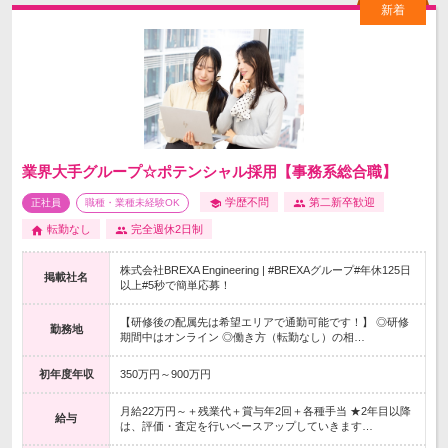
業界大手グループ☆ポテンシャル採用【事務系総合職】
学歴不問
第二新卒歓迎
正社員
職種・業種未経験OK
転勤なし
完全週休2日制
株式会社BREXA Engineering | #BREXAグループ#年休125日
掲載社名
以上#5秒で簡単応募！
【研修後の配属先は希望エリアで通勤可能です！】 ◎研修
勤務地
期間中はオンライン ◎働き方（転勤なし）の相…
初年度年収
350万円～900万円
月給22万円～＋残業代＋賞与年2回＋各種手当 ★2年目以降
給与
は、評価・査定を行いベースアップしていきます…