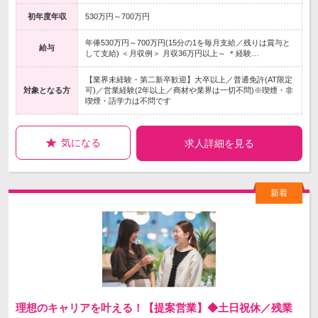
初年度年収
530万円～700万円
年俸530万円～700万円(15分の1を毎月支給／残りは賞与と
給与
して支給) ＜月収例＞ 月収36万円以上～ ＊経験…
【業界未経験・第二新卒歓迎】大卒以上／普通免許(AT限定
対象となる方
可)／営業経験(2年以上／商材や業界は一切不問)※喫煙・非
喫煙・語学力は不問です
気になる
求人詳細を見る
理想のキャリアを叶える！【提案営業】◆土日祝休／残業