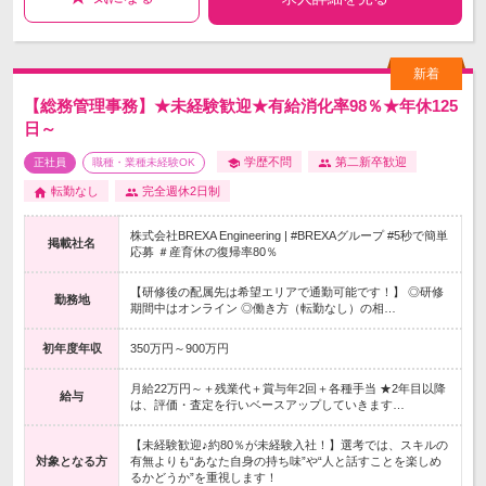
【総務管理事務】★未経験歓迎★有給消化率98％★年休125
日～
学歴不問
第二新卒歓迎
正社員
職種・業種未経験OK
転勤なし
完全週休2日制
株式会社BREXA Engineering | #BREXAグループ #5秒で簡単
掲載社名
応募 ＃産育休の復帰率80％
【研修後の配属先は希望エリアで通勤可能です！】 ◎研修
勤務地
期間中はオンライン ◎働き方（転勤なし）の相…
初年度年収
350万円～900万円
月給22万円～＋残業代＋賞与年2回＋各種手当 ★2年目以降
給与
は、評価・査定を行いベースアップしていきます…
【未経験歓迎♪約80％が未経験入社！】選考では、スキルの
対象となる方
有無よりも“あなた自身の持ち味”や“人と話すことを楽しめ
るかどうか”を重視します！