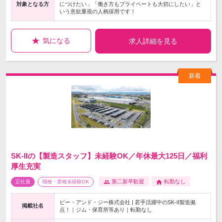
対象となる方
につけたい」「働き方もプライベートも大切にしたい」と
いう意欲重視の人柄採用です！
気になる
求人詳細を見る
SK-IIの【製造スタッフ】未経験OK／年休最大125日／福利
厚生充実
第二新卒歓迎
転勤なし
正社員
職種・業種未経験OK
ピー・アンド・ジー株式会社 | 若手活躍中のSK-II製造拠
掲載社名
点！｜ジム・保育所等あり｜転勤なし