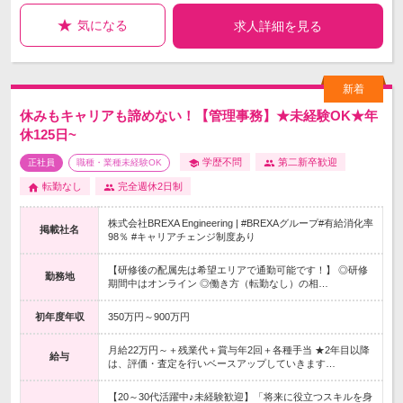
気になる
求人詳細を見る
休みもキャリアも諦めない！【管理事務】★未経験OK★年
休125日~
学歴不問
第二新卒歓迎
正社員
職種・業種未経験OK
転勤なし
完全週休2日制
株式会社BREXA Engineering | #BREXAグループ#有給消化率
掲載社名
98％ #キャリアチェンジ制度あり
【研修後の配属先は希望エリアで通勤可能です！】 ◎研修
勤務地
期間中はオンライン ◎働き方（転勤なし）の相…
初年度年収
350万円～900万円
月給22万円～＋残業代＋賞与年2回＋各種手当 ★2年目以降
給与
は、評価・査定を行いベースアップしていきます…
【20～30代活躍中♪未経験歓迎】「将来に役立つスキルを身