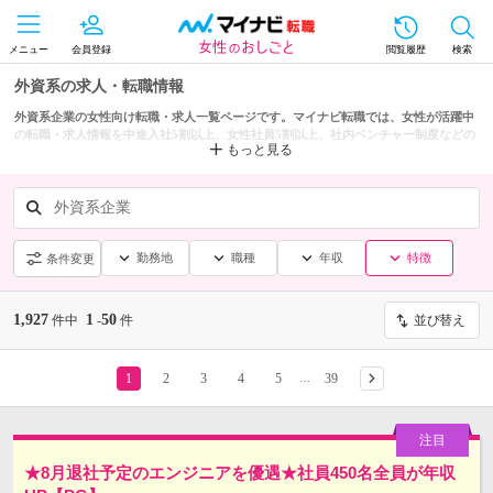
メニュー
会員登録
閲覧履歴
検索
外資系の求人・転職情報
外資系企業の女性向け転職・求人一覧ページです。マイナビ転職では、女性が活躍中
の転職・求人情報を中途入社5割以上、女性社員5割以上、社内ベンチャー制度などの
もっと見る
条件からも探せます。
外資系企業
勤務地
職種
年収
特徴
条件変更
1,927
1
50
件中
-
件
並び替え
1
2
3
4
5
39
…
★8月退社予定のエンジニアを優遇★社員450名全員が年収