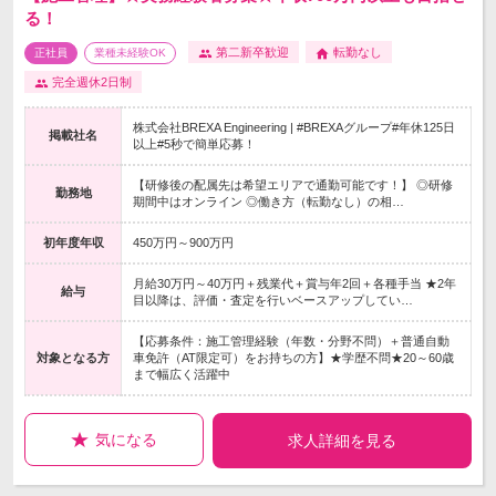
る！
第二新卒歓迎
転勤なし
正社員
業種未経験OK
完全週休2日制
株式会社BREXA Engineering | #BREXAグループ#年休125日
掲載社名
以上#5秒で簡単応募！
【研修後の配属先は希望エリアで通勤可能です！】 ◎研修
勤務地
期間中はオンライン ◎働き方（転勤なし）の相…
初年度年収
450万円～900万円
月給30万円～40万円＋残業代＋賞与年2回＋各種手当 ★2年
給与
目以降は、評価・査定を行いベースアップしてい…
【応募条件：施工管理経験（年数・分野不問）＋普通自動
対象となる方
車免許（AT限定可）をお持ちの方】★学歴不問★20～60歳
まで幅広く活躍中
気になる
求人詳細を見る