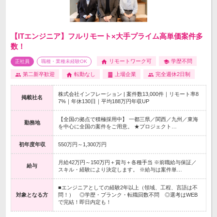
【ITエンジニア】フルリモート×大手プライム高単価案件多
数！
リモートワーク可
学歴不問
正社員
職種・業種未経験OK
第二新卒歓迎
転勤なし
上場企業
完全週休2日制
株式会社インフレーション | 案件数13,000件｜リモート率8
掲載社名
7%｜年休130日｜平均188万円年収UP
【全国の拠点で積極採用中】 一都三県／関西／九州／東海
勤務地
を中心に全国の案件をご用意。 ★プロジェクト…
初年度年収
550万円～1,300万円
月給42万円～150万円＋賞与＋各種手当 ※前職給与保証／
給与
スキル・経験により決定します。 ※給与は案件単…
■エンジニアとしての経験2年以上（領域、工程、言語は不
対象となる方
問！） ◎学歴・ブランク・転職回数不問 ◎選考はWEB
で完結！即日内定も！