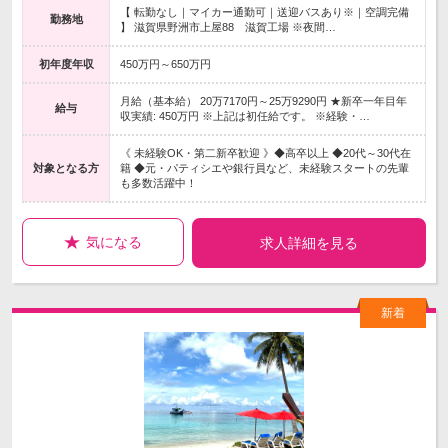
【 転勤なし｜マイカー通勤可｜送迎バスあり※｜空調完備
勤務地
】 滋賀県野洲市上屋88 滋賀工場 ※夜間…
初年度年収
450万円～650万円
月給（基本給） 20万7170円～25万9290円 ★新卒一年目年
給与
収実績: 450万円 ※上記は初任給です。 ※経験・…
《 未経験OK・第二新卒歓迎 》◆高卒以上 ◆20代～30代在
対象となる方
籍 ◆元・パティシエや銀行員など、未経験スタートの先輩
も多数活躍中！
気になる
求人詳細を見る