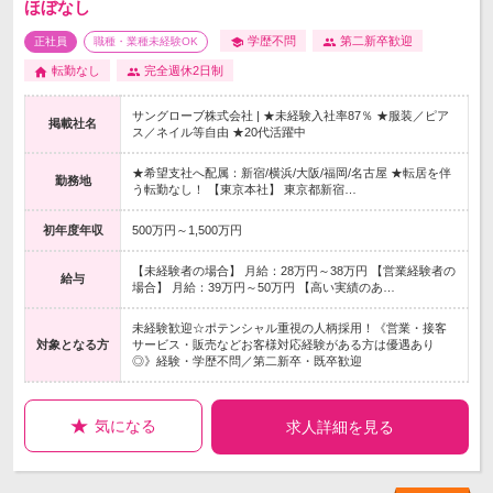
ほぼなし
学歴不問
第二新卒歓迎
正社員
職種・業種未経験OK
転勤なし
完全週休2日制
サングローブ株式会社 | ★未経験入社率87％ ★服装／ピア
掲載社名
ス／ネイル等自由 ★20代活躍中
★希望支社へ配属：新宿/横浜/大阪/福岡/名古屋 ★転居を伴
勤務地
う転勤なし！ 【東京本社】 東京都新宿…
初年度年収
500万円～1,500万円
【未経験者の場合】 月給：28万円～38万円 【営業経験者の
給与
場合】 月給：39万円～50万円 【高い実績のあ…
未経験歓迎☆ポテンシャル重視の人柄採用！《営業・接客
対象となる方
サービス・販売などお客様対応経験がある方は優遇あり
◎》経験・学歴不問／第二新卒・既卒歓迎
気になる
求人詳細を見る