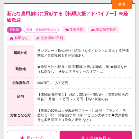
新たな雇用創出に貢献する【転職支援アドバイザー】未経
験歓迎
学歴不問
第二新卒歓迎
正社員
職種・業種未経験OK
転勤なし
完全週休2日制
サングローブ株式会社 | 頑張りをダイレクトに還元する評価
掲載社名
制度／男性社員も育休実績あり
★希望支社へ配属：新宿/横浜/大阪/福岡/名古屋 ★転居を伴
勤務地
う転勤なし！ ★駅近デザイナーズオフィ…
初年度年収
500万円～1,500万円
【未経験者の場合】 月給：28万円～38万円 【営業経験者の
給与
場合】 月給：39万円～50万円 【高い実績のあ…
【先輩の80%以上が未経験スタート】経歴・ブランク・学
対象となる方
歴など不問！お客様に“寄り添う”ことが大事です◆異業界出
身も多数活躍中（飲食／販売 など）
気になる
求人詳細を見る